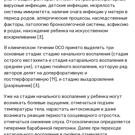
вирусные инфекции, детские инфекции, незрелость
системы иммунитета, наличие очага инфекции у матери в
период родов, аллергические процессы, наследственные
факторы, патологию бронхолегочной системы, асфиксию
в родах, нахождение ребенка на искусственном
вскармливании [3].
В клиническом течении ОСО принято выделять три
основные стадии: стадию начального воспаления (стадия
острого евстахеита и стадия катарального воспаления в
среднем ухе), стадию гнойного воспаления, которую ряд
авторов делят на доперфоративную и
постперфоративную [11], и стадию выздоровления
(разрешения) [3].
Уже на стадии начального воспаления у ребенка могут
возникать болевые ощущения, отмечаться подъем
температуры тела, нарастать интоксикация и даже
возникать реакция периоста сосцевидного отростка,
отмечаться снижение слуха. Отоскопически определяется
гиперемия барабанной перепонки. Далее при переходе
катарального воспаления в гнойное отмечается