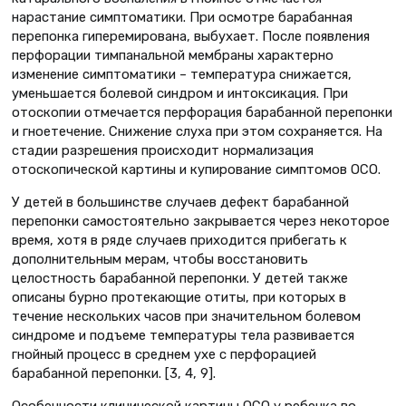
нарастание симптоматики. При осмотре барабанная
перепонка гиперемирована, выбухает. После появления
перфорации тимпанальной мембраны характерно
изменение симптоматики – температура снижается,
уменьшается болевой синдром и интоксикация. При
отоскопии отмечается перфорация барабанной перепонки
и гноетечение. Снижение слуха при этом сохраняется. На
стадии разрешения происходит нормализация
отоскопической картины и купирование симптомов ОСО.
У детей в большинстве случаев дефект барабанной
перепонки самостоятельно закрывается через некоторое
время, хотя в ряде случаев приходится прибегать к
дополнительным мерам, чтобы восстановить
целостность барабанной перепонки. У детей также
описаны бурно протекающие отиты, при которых в
течение нескольких часов при значительном болевом
синдроме и подъеме температуры тела развивается
гнойный процесс в среднем ухе с перфорацией
барабанной перепонки. [3, 4, 9].
Особенности клинической картины ОСО у ребенка во