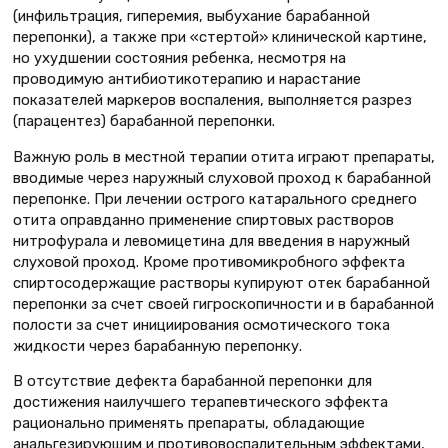
(инфильтрация, гиперемия, выбухание барабанной
перепонки), а также при «стертой» клинической картине,
но ухудшении состояния ребенка, несмотря на
проводимую антибиотикотерапию и нарастание
показателей маркеров воспаления, выполняется разрез
(парацентез) барабанной перепонки.
Важную роль в местной терапии отита играют препараты,
вводимые через наружный слуховой проход к барабанной
перепонке. При лечении острого катарального среднего
отита оправданно применение спиртовых растворов
нитрофурала и левомицетина для введения в наружный
слуховой проход. Кроме противомикробного эффекта
спиртосодержащие растворы купируют отек барабанной
перепонки за счет своей гигроскопичности и в барабанной
полости за счет инициирования осмотического тока
жидкости через барабанную перепонку.
В отсутствие дефекта барабанной перепонки для
достижения наилучшего терапевтического эффекта
рационально применять препараты, обладающие
анальгезирующим и противовоспалительным эффектами,