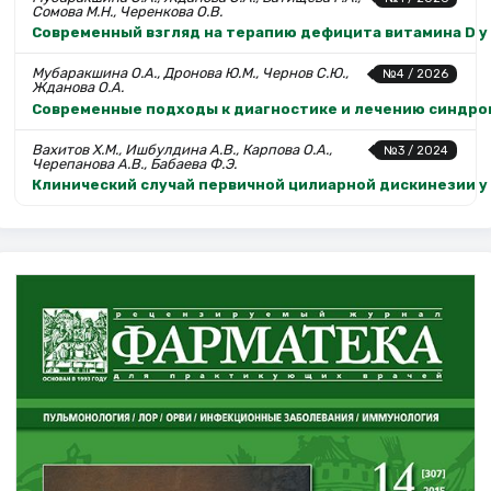
Сомова М.Н., Черенкова О.В.
Современный взгляд на терапию дефицита витамина D у
Мубаракшина О.А., Дронова Ю.М., Чернов С.Ю.,
№4 / 2026
Жданова О.А.
Современные подходы к диагностике и лечению синдро
Вахитов Х.М., Ишбулдина А.В., Карпова О.А.,
№3 / 2024
Черепанова А.В., Бабаева Ф.Э.
Клинический случай первичной цилиарной дискинезии 