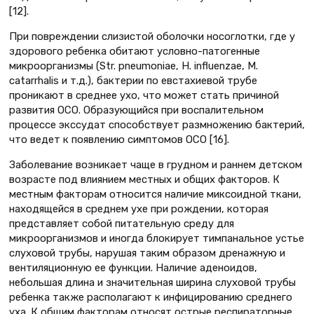
[12].
При повреждении слизистой оболочки носоглотки, где у
здорового ребенка обитают условно-патогенные
микроорганизмы (Str. pneumoniae, H. influenzae, M.
catarrhalis и т.д.), бактерии по евстахиевой трубе
проникают в среднее ухо, что может стать причиной
развития ОСО. Образующийся при воспалительном
процессе экссудат способствует размножению бактерий,
что ведет к появлению симптомов ОСО [16].
Заболевание возникает чаще в грудном и раннем детском
возрасте под влиянием местных и общих факторов. К
местным факторам относится наличие миксоидной ткани,
находящейся в среднем ухе при рождении, которая
представляет собой питательную среду для
микроорганизмов и иногда блокирует тимпанальное устье
слуховой трубы, нарушая таким образом дренажную и
вентиляционную ее функции. Наличие аденоидов,
небольшая длина и значительная ширина слуховой трубы
ребенка также располагают к инфицированию среднего
уха. К общим факторам относят острые респираторные