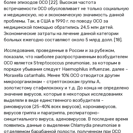
более эпизодов ОСО [22]. Высокая частота
встречаемости ОСО обусловливает не только социальную
и медицинскую, но и экономическую значимость данной
проблемы. Так, в США в 1990 г. по поводу ОСО за
медицинской помощью обратились 24,5 млн детей.
Экономические затраты на лечение данной категории
больных ежегодно составляют около 5 млрд долл. [18].
Исследования, проведенные в России и за рубежом,
показали, что наиболее распространенным возбудителем
ОСО является Streptococcus pneumoniae, за которым в
порядке убывания следует Haemophilus influenzae, далее –
Moraxella catarrhalis. Менее 10% ОСО отводится другим
микроорганизмам – стрептококкам группы А,
золотистому стафилококку и т.д. До конца не определено
значение вирусов, которые в некоторых исследованиях
выделяли в виде единственного возбудителя –
риновирусов (25–40% всех вирусов), коронавирусов,
вирусов гриппа и парагриппа, респираторно-
синцитиального вируса, аденовирусов. В последнее время
появились данные о выделении Chlamydia pneumoniae в
отделяемом барабанной полости, полученном при ОСО