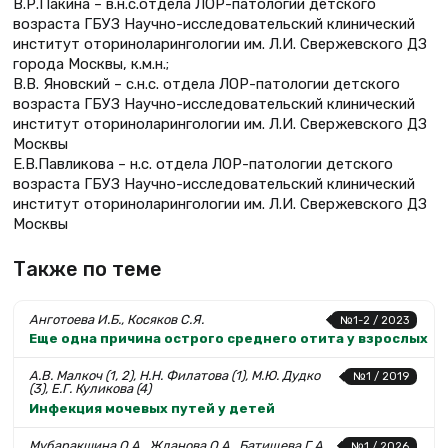
В.Р.Пакина – в.н.с.отдела ЛОР-патологии детского
возраста ГБУЗ Научно-исследовательский клинический
институт оториноларингологии им. Л.И. Свержевского ДЗ
города Москвы, к.м.н.;
В.В. Яновский – с.н.с. отдела ЛОР-патологии детского
возраста ГБУЗ Научно-исследовательский клинический
институт оториноларингологии им. Л.И. Свержевского ДЗ
Москвы
Е.В.Павликова – н.с. отдела ЛОР-патологии детского
возраста ГБУЗ Научно-исследовательский клинический
институт оториноларингологии им. Л.И. Свержевского ДЗ
Москвы
Также по теме
Анготоева И.Б., Косяков С.Я.
№1-2 / 2023
Еще одна причина острого среднего отита у взрослых
А.В. Малкоч (1, 2), Н.Н. Филатова (1), М.Ю. Дудко
№1 / 2019
(3), Е.Г. Куликова (4)
Инфекция мочевых путей у детей
Мубаракшина О.А., Жданова О.А., Батищева Г.А.,
№1 / 2026