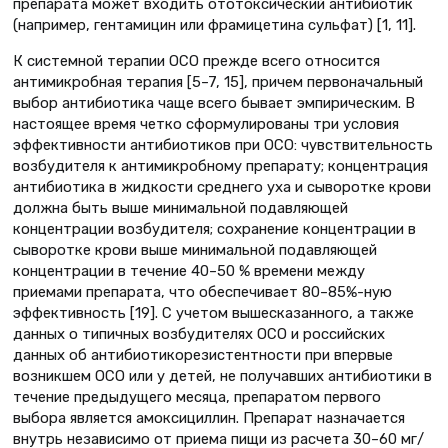
препарата может входить ототоксический антибиотик
(например, гентамицин или фрамицетина сульфат) [1, 11].
К системной терапии ОСО прежде всего относится
антимикробная терапия [5–7, 15], причем первоначальный
выбор антибиотика чаще всего бывает эмпирическим. В
настоящее время четко сформулированы три условия
эффективности антибиотиков при ОСО: чувствительность
возбудителя к антимикробному препарату; концентрация
антибиотика в жидкости среднего уха и сыворотке крови
должна быть выше минимальной подавляющей
концентрации возбудителя; сохранение концентрации в
сыворотке крови выше минимальной подавляющей
концентрации в течение 40–50 % времени между
приемами препарата, что обеспечивает 80–85%-ную
эффективность [19]. С учетом вышесказанного, а также
данных о типичных возбудителях ОСО и российских
данных об антибиотикорезистентности при впервые
возникшем ОСО или у детей, не получавших антибиотики в
течение предыдущего месяца, препаратом первого
выбора является амоксициллин. Препарат назначается
внутрь независимо от приема пищи из расчета 30–60 мг/