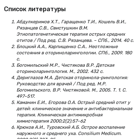
Список литературы
Абдулкеримов Х.Т., Гаращенко Т.И., Кошель В.И.,
Рязанцев С.В., Свистушкин В.М.
Этиопатогенетическая терапия острых средних
отитов / Под ред. С.В. Рязанцева. – СПб., 2014. 40 с.
Блоцкий А.А., Карпищенко С.А.. Неотложные
состояния в оториноларингологии. СПб., 2009. 180
с.
Богомильский М.Р., Чистякова В.Р. Детская
оториноларингология. М., 2002. 432 с.
Дериглазов М.А. Детская оторинола-рингология:
Руководство для врачей / Под ред. М.Р.
Богомильского, В.Р. Чистяковой. М., 2005. Т. 1. С.
497–517.
Каманин Е.И., Егорова О.А. Острый средний отит у
детей: клиническое значение и антибактериальная
терапия. Клиническая антимикробная
химиотерапия 2000;2(2):57–62
Крюков А.И., Туровский А.Б. Острое воспаление
наружного и среднего уха. Consilium Medicum.