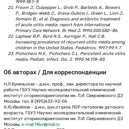
1999;18:1–9.
Froom J., Culpepper L., Grob P., Bartelds A., Bowers
P., Bridges-Webb C., Grava-Gubins I., Green L., Lion J.,
Somaini B., et al. Diagnosis and antibiotic treatment
of acute otitis media: report from International
Primary Care Network. Br Med J. 1990;300:582–86.
Laphear B.P., Byrd R.S., Auringer P., Hall C.B.
Increasing prevalence of recurrent otitis media among
children in the United States. Pediatrics. 1997;99:1–7.
Pichichero M.E., Pichichero C.L. Persistent acute otitis
media. Pediatr. Infect. Dis. J. 1995;14:178–83.
Об авторах / Для корреспонденции
Н.Л.Кунельская – д.м.н., проф., зам. директора по научной
работе ГБУЗ Научно-исследовательский клинический
институт оториноларингологии им. Л.И. Свержевского ДЗ
Москвы; тел. 8 (495)633-92-06
А.Ю.Ивойлов – д.м.н., рук.отдела ЛОР-патологии детского
возраста, ГБУЗ Научно-исследовательский клинический
институт оториноларингологии им. Л.И. Свержевского ДЗ
Москвы;
e-mail:14lor@mail.ru