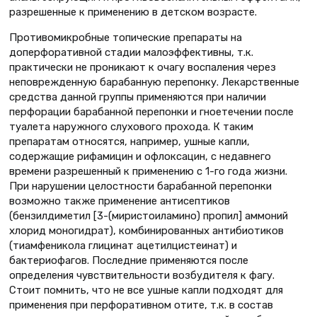
разрешенные к применению в детском возрасте.
Противомикробные топические препараты на
доперфоративной стадии малоэффективны, т.к.
практически не проникают к очагу воспаления через
неповрежденную барабанную перепонку. Лекарственные
средства данной группы применяются при наличии
перфорации барабанной перепонки и гноетечении после
туалета наружного слухового прохода. К таким
препаратам относятся, например, ушные капли,
содержащие рифамицин и офлоксацин, с недавнего
времени разрешенный к применению с 1-го года жизни.
При нарушении целостности барабанной перепонки
возможно также применение антисептиков
(бензилдиметил [3-(миристоиламино) пропил] аммоний
хлорид моногидрат), комбинированных антибиотиков
(тиамфеникола глицинат ацетилцистеинат) и
бактериофагов. Последние применяются после
определения чувствительности возбудителя к фагу.
Стоит помнить, что не все ушные капли подходят для
применения при перфоративном отите, т.к. в состав