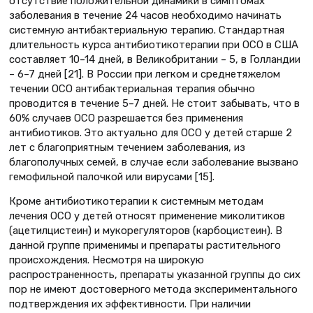
отсутствие положительной динамики в симптомах
заболевания в течение 24 часов необходимо начинать
системную антибактериальную терапию. Стандартная
длительность курса антибиотикотерапии при ОСО в США
составляет 10–14 дней, в Великобритании – 5, в Голландии
– 6–7 дней [21]. В России при легком и среднетяжелом
течении ОСО антибактериальная терапия обычно
проводится в течение 5–7 дней. Не стоит забывать, что в
60% случаев ОСО разрешается без применения
антибиотиков. Это актуально для ОСО у детей старше 2
лет с благоприятным течением заболевания, из
благополучных семей, в случае если заболевание вызвано
гемофильной палочкой или вирусами [15].
Кроме антибиотикотерапии к системным методам
лечения ОСО у детей относят применение миколитиков
(ацетилцистеин) и мукорегуляторов (карбоцистеин). В
данной группе применимы и препараты растительного
происхождения. Несмотря на широкую
распространенность, препараты указанной группы до сих
пор не имеют достоверного метода экспериментального
подтверждения их эффективности. При наличии