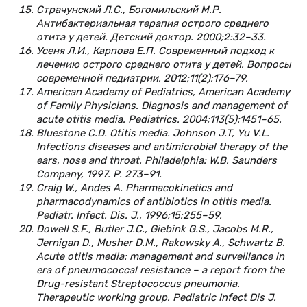
Страчунский Л.С., Богомильский М.Р.
Антибактериальная терапия острого среднего
отита у детей. Детский доктор. 2000;2:32–33.
Усеня Л.И., Карпова Е.П. Современный подход к
лечению острого среднего отита у детей. Вопросы
современной педиатрии. 2012;11(2):176–79.
American Academy of Pediatrics, American Academy
of Family Physicians. Diagnosis and management of
acute otitis media. Pediatrics. 2004;113(5):1451–65.
Bluestone C.D. Otitis media. Johnson J.T, Yu V.L.
Infections diseases and antimicrobial therapy of the
ears, nose and throat. Philadelphia: W.B. Saunders
Сompany, 1997. P. 273–91.
Craig W., Andes A. Pharmacokinetics and
pharmacodynamics of antibiotics in otitis media.
Pediatr. Infect. Dis. J., 1996;15:255–59.
Dowell S.F., Butler J.C., Giebink G.S., Jacobs M.R.,
Jernigan D., Musher D.M., Rakowsky A., Schwartz B.
Acute otitis media: management and surveillance in
era of pneumococcal resistance – a report from the
Drug-resistant Streptococcus pneumonia.
Therapeutic working group. Pediatric Infect Dis J.