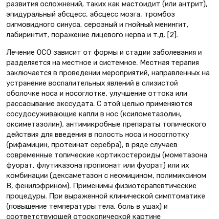
развития осложнений, таких как мастоидит (или антрит),
эпидуральный абсцесс, абсцесс мозга, тромбоз
сигмовидного синуса, серозный и гнойный менингит,
лабиринтит, поражение лицевого нерва и т.д. [2].
Лечение ОСО зависит от формы и стадии заболевания и
разделяется на местное и системное. Местная терапия
заключается в проведении мероприятий, направленных на
устранение воспалительных явлений в слизистой
оболочке носа и носоглотке, улучшение оттока или
рассасывание экссудата. С этой целью применяются
сосудосуживающие капли в нос (ксилометазолин,
оксиметазолин), антимикробные препараты топического
действия для введения в полость носа и носоглотку
(рифамицин, протеинат серебра), в ряде случаев
современные топические кортикостероиды (мометазона
фуорат, флутиказона пропионат или фуорат) или их
комбинации (дексаметазон с неомицином, полимиксином
B, фенилэфрином). Применимы физиотерапевтические
процедуры. При выраженной клинической симптоматике
(повышение температуры тела, боль в ушах) и
соответствующей отоскопической картине