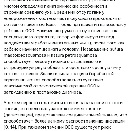
многом определяют анатомические особенности
строения среднего уха. Среди них отсутствие у
новорожденных костной части слухового прохода, что
объясняет симптом Баше – боль при нажатии на козелок у
ребенка с ОСО. Наличие антрума в отсутствие клеток
сосцевидного отростка, которые формируются под
воздействием работы кивательных мышц, после того как
ребенок начинает держать головку. Незаращение sutura
mastoideosquamosa и fissura petrosquamosa
способствует выходу гнойного отделяемого в
ретроаурикулярную область и среднюю черепную ямку
соответственно. Значительная толщина барабанной
перепонки может способствовать отсутствию
классической отоскопической картины ОСО и
затруднению в постановке диагноза.
У детей первого года жизни стенки барабанной полости
тонкие, в отдельных участках не имеют кости
(дегистенции), представлены соединительной тканью, что
способствует более легкому распространению инфекции
[8, 14]. При тяжелом течении ОСО существует риск