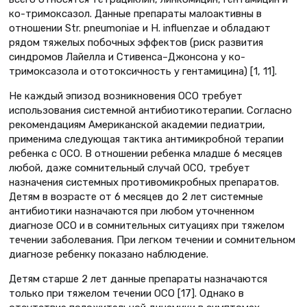
ко-тримоксазол. Данные препараты малоактивны в
отношении Str. pneumoniaе и H. influenzae и обладают
рядом тяжелых побочных эффектов (риск развития
синдромов Лайелла и Стивенса–Джонсона у ко-
тримоксазола и ототоксичность у гентамицина) [1, 11].
Не каждый эпизод возникновения ОСО требует
использования системной антибиотикотерапии. Согласно
рекомендациям Американской академии педиатрии,
применима следующая тактика антимикробной терапии
ребенка с ОСО. В отношении ребенка младше 6 месяцев
любой, даже сомнительный случай ОСО, требует
назначения системных противомикробных препаратов.
Детям в возрасте от 6 месяцев до 2 лет системные
антибиотики назначаются при любом уточненном
диагнозе ОСО и в сомнительных ситуациях при тяжелом
течении заболевания. При легком течении и сомнительном
диагнозе ребенку показано наблюдение.
Детям старше 2 лет данные препараты назначаются
только при тяжелом течении ОСО [17]. Однако в