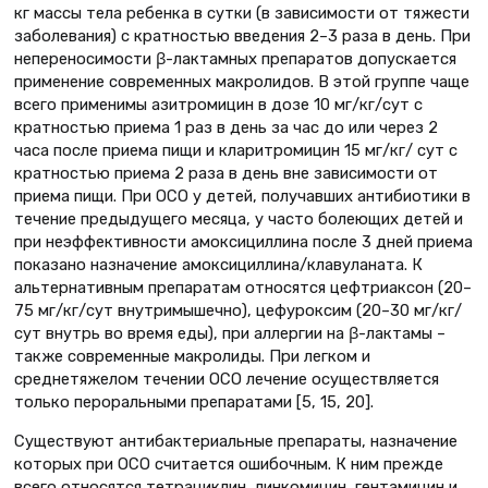
кг массы тела ребенка в сутки (в зависимости от тяжести
заболевания) с кратностью введения 2–3 раза в день. При
непереносимости β-лактамных препаратов допускается
применение современных макролидов. В этой группе чаще
всего применимы азитромицин в дозе 10 мг/кг/сут с
кратностью приема 1 раз в день за час до или через 2
часа после приема пищи и кларитромицин 15 мг/кг/ сут с
кратностью приема 2 раза в день вне зависимости от
приема пищи. При ОСО у детей, получавших антибиотики в
течение предыдущего месяца, у часто болеющих детей и
при неэффективности амоксициллина после 3 дней приема
показано назначение амоксициллина/клавуланата. К
альтернативным препаратам относятся цефтриаксон (20–
75 мг/кг/сут внутримышечно), цефуроксим (20–30 мг/кг/
сут внутрь во время еды), при аллергии на β-лактамы –
также современные макролиды. При легком и
среднетяжелом течении ОСО лечение осуществляется
только пероральными препаратами [5, 15, 20].
Существуют антибактериальные препараты, назначение
которых при ОСО считается ошибочным. К ним прежде
всего относятся тетрациклин, линкомицин, гентамицин и