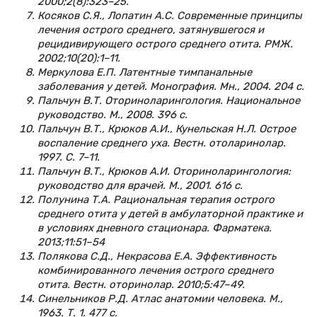
2000;2(8):323–25.
Косяков С.Я., Лопатин А.С. Современные принципы
лечения острого среднего, затянувшегося и
рецидивирующего острого среднего отита. РМЖ.
2002;10(20):1–11.
Меркулова Е.П. Латентные тимпанальные
заболевания у детей. Монография. Мн., 2004. 204 с.
Пальчун В.Т. Оториноларингология. Национальное
руководство. М., 2008. 396 с.
Пальчун В.Т., Крюков А.И., Кунельская Н.Л. Острое
воспаление среднего уха. Вестн. отоларинолар.
1997. C. 7–11.
Пальчун В.Т., Крюков А.И. Оториноларингология:
руководство для врачей. М., 2001. 616 с.
Полунина Т.А. Рациональная терапия острого
среднего отита у детей в амбулаторной практике и
в условиях дневного стационара. Фарматека.
2013;11:51–54
Полякова С.Д., Некрасова Е.А. Эффективность
комбинированного лечения острого среднего
отита. Вестн. оторинолар. 2010;5:47–49.
Синельников Р.Д. Атлас анатомии человека. М.,
1963. Т. 1. 477 с.