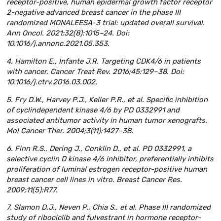
receptor-positive, human epidermal growth factor receptor
2-negative advanced breast cancer in the phase III
randomized MONALEESA-3 trial: updated overall survival.
Ann Oncol. 2021;32(8):1015–24. Doi:
10.1016/j.annonc.2021.05.353.
4. Hamilton E., Infante J.R. Targeting CDK4/6 in patients
with cancer. Cancer Treat Rev. 2016;45:129–38. Doi:
10.1016/j.ctrv.2016.03.002.
5. Fry D.W., Harvey P.J., Keller P.R., et al. Specific inhibition
of cyclindependent kinase 4/6 by PD 0332991 and
associated antitumor activity in human tumor xenografts.
Mol Cancer Ther. 2004;3(11):1427–38.
6. Finn R.S., Dering J., Conklin D., et al. PD 0332991, a
selective cyclin D kinase 4/6 inhibitor, preferentially inhibits
proliferation of luminal estrogen receptor-positive human
breast cancer cell lines in vitro. Breast Cancer Res.
2009;11(5):R77.
7. Slamon D.J., Neven P., Chia S., et al. Phase III randomized
study of ribociclib and fulvestrant in hormone receptor-