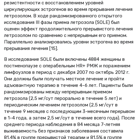
резистентности с восстановлением уровней
циркулирующих эстрогенов во время прерывания лечения
летрозолом. В ходе рандомизированного открытого
исследования III фазы приема летрозола (SOLE) был
оценен эффект продолжительного прерывистого лечения
летрозолом по сравнению с непрерывным его приемом.
Параллельно анализировались уровни эстрогена во время
прерывания лечения [15].
В исследование SOLE были включены 4884 женщины в
постменопаузе с операбельным HR+ РМЖ и поражением
лимфоузлов в период с декабря 2007 по октябрь 2012 г.
Они должны были получать местное лечение и пройти
адъювантную терапию в течение 4–6 лет. Пациенты были
рандомизированы между непрерывным приемом
летрозола (2,5 мг/сут перорально в течение 5 лет) и
периодическим лечением летрозолом (2,5 мг/сут в
течение 9 месяцев с последующим 3-месячным перерывом
в 1–4 года, а затем 2,5 мг/сут в течение всего года). После
среднего периода наблюдения в 84 месяца 7-летняя
выживаемость без признаков заболевания составила
81,4% в группе прерывистой терапии и 81,5% в группе