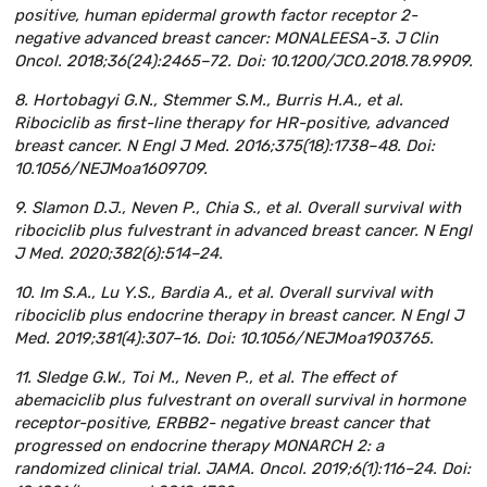
positive, human epidermal growth factor receptor 2-
negative advanced breast cancer: MONALEESA-3. J Clin
Oncol. 2018;36(24):2465–72. Doi: 10.1200/JCO.2018.78.9909.
8. Hortobagyi G.N., Stemmer S.M., Burris H.A., et al.
Ribociclib as first-line therapy for HR-positive, advanced
breast cancer. N Engl J Med. 2016;375(18):1738–48. Doi:
10.1056/NEJMoa1609709.
9. Slamon D.J., Neven P., Chia S., et al. Overall survival with
ribociclib plus fulvestrant in advanced breast cancer. N Engl
J Med. 2020;382(6):514–24.
10. Im S.A., Lu Y.S., Bardia A., et al. Overall survival with
ribociclib plus endocrine therapy in breast cancer. N Engl J
Med. 2019;381(4):307–16. Doi: 10.1056/NEJMoa1903765.
11. Sledge G.W., Toi M., Neven P., et al. The effect of
abemaciclib plus fulvestrant on overall survival in hormone
receptor-positive, ERBB2- negative breast cancer that
progressed on endocrine therapy MONARCH 2: a
randomized clinical trial. JAMA. Oncol. 2019;6(1):116–24. Doi: