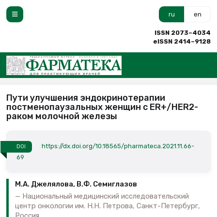
ru
en
ISSN 2073–4034
eISSN 2414–9128
Пути улучшения эндокринотерапии
постменопаузальных женщин с ER+/HER2-
раком молочной железы
https://dx.doi.org/10.18565/pharmateca.2021.11.66-
DOI
69
М.А. Джелялова, В.Ф. Семиглазов
Национальный медицинский исследовательский
центр онкологии им. Н.Н. Петрова, Санкт-Петербург,
Россия