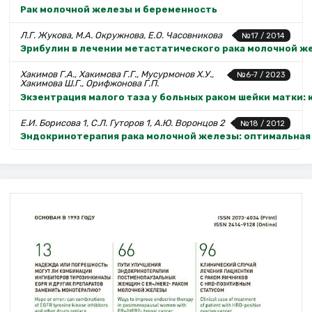
Рак молочной железы и беременность
Л.Г. Жукова, М.А. Окружнова, Е.О. Часовникова
№17 / 2014
Эрибулин в лечении метастатического рака молочной 
Хакимов Г.А., Хакимова Г.Г., Мусурмонов Х.У.,
№6-7 / 2023
Хакимова Ш.Г., Орифжонова Г.П.
Экзентрация малого таза у больных раком шейки матки:
Е.И. Борисова 1, С.Л. Гуторов 1, А.Ю. Воронцов 2
№18 / 2012
Эндокринотерапия рака молочной железы: оптимальная