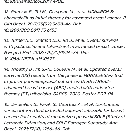
10.1001/jamaoncol.2019.4782.
12. Goetz M.P., Toi M., Campone M., et al. MONARCH 3:
abemaciclib as initial therapy for advanced breast cancer. J
Clin Oncol. 2017;35(32):3638–46. Doi:
10.1200/JCO.2017.75.6155.
13. Turner N.C., Slamon D.J., Ro J., et al. Overall survival
with palbociclib and fulvestrant in advanced breast cancer.
N Engl J Med. 2018;379(20):1926–36. Doi:
10.1056/NEJMoa1810527.
14. Tripathy D., Im S.-A., Colleoni M., et al. Updated overall
survival (OS) results from the phase III MONALEESA-7 trial
of pre-or perimenopausal patients with HR+/HER2-
advanced breast cancer (ABC) treated with endocrine
therapy (ET)+ribociclib. SABCS. 2020. Poster PD2-04.
15. Jerusalem G., Farah S., Courtois A., et al. Continuous
versus intermittent extended adjuvant letrozole for breast
cancer: final results of randomized phase III SOLE (Study of
Letrozole Extension) and SOLE Estrogen Substudy. Ann
Oncol. 2021;32(10):1256–66. Doi: