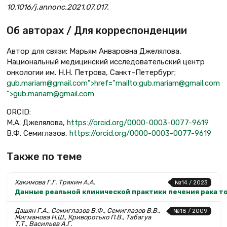
10.1016/j.annonc.2021.07.017.
Об авторах / Для корреспонденции
Автор для связи: Марьям Анваровна Джелялова,
Национальный медицинский исследовательский центр
онкологии им. Н.Н. Петрова, Санкт-Петербург;
gub.mariam@gmail.com">href="mailto:gub.mariam@gmail.com
">gub.mariam@gmail.com
ORCID:
М.А. Джелялова,
https://orcid.org/0000-0003-0077-9619
В.Ф. Семиглазов,
https://orcid.org/0000-0003-0077-9619
Также по теме
Хакимова Г.Г. Трякин А.А.
№14 / 2023
Данные реальной клинической практики лечения рака то
Дашян Г.А., Семиглазов В.Ф., Семиглазов В.В.,
№18 / 2009
Мигманова Н.Ш., Криворотько П.В., Табагуа
Т.Т., Васильев А.Г.