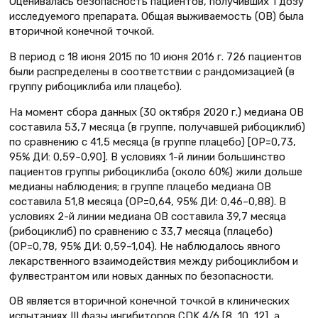
Оценивалась безопасность пациентов, получивших 1 дозу
исследуемого препарата. Общая выживаемость (ОВ) была
вторичной конечной точкой.
В период с 18 июня 2015 по 10 июня 2016 г. 726 пациентов
были распределены в соответствии с рандомизацией (в
группу рибоциклиба или плацебо).
На момент сбора данных (30 октября 2020 г.) медиана ОВ
составила 53,7 месяца (в группе, получавшей рибоциклиб)
по сравнению с 41,5 месяца (в группе плацебо) [ОР=0,73,
95% ДИ: 0,59–0,90]. В условиях 1-й линии большинство
пациентов группы рибоциклиба (около 60%) жили дольше
медианы наблюдения; в группе плацебо медиана ОВ
составила 51,8 месяца (ОР=0,64, 95% ДИ: 0,46–0,88). В
условиях 2-й линии медиана ОВ составила 39,7 месяца
(рибоциклиб) по сравнению с 33,7 месяца (плацебо)
(ОР=0,78, 95% ДИ: 0,59–1,04). Не наблюдалось явного
лекарственного взаимодействия между рибоциклибом и
фулвестрантом или новых данных по безопасности.
ОВ является вторичной конечной точкой в клинических
испытаниях III фазы ингибиторов CDK 4/6 [8, 10, 12], а