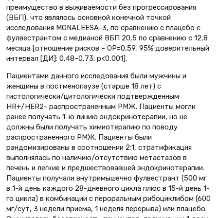
преимущество в выживаемости без прогрессирования
(ВБП), что являлось основной конечной точкой
исследования MONALEESA-3, по сравнению с плацебо с
фулвестрантом с медианой ВБП 20,5 по сравнению с 12,8
месяца [отношение рисков – ОР=0,59, 95% доверительный
интервал [ДИ]: 0,48–0,73; p<0,001].
Пациентами данного исследования были мужчины и
женщины в постменопаузе (старше 18 лет) с
гистологически/цитологически подтвержденным
HR+/HER2- распространенным РМЖ. Пациенты могли
ранее получать 1-ю линию эндокринотерапии, но не
должны были получать химиотерапию по поводу
распространенного РМЖ. Пациенты были
рандомизированы в соотношении 2:1, стратификация
выполнялась по наличию/отсутствию метастазов в
печень и легкие и предшествовавшей эндокринотерапии.
Пациенты получали внутримышечно фулвестрант (500 мг
в 1-й день каждого 28-дневного цикла плюс в 15-й день 1-
го цикла) в комбинации с пероральным рибоциклибом (600
мг/сут, 3 недели приема, 1 неделя перерыва) или плацебо.