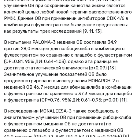
улучшение ОВ при сохранении качества жизни является
конечной целью любой новой терапии распространенного
РМЖ. Данные ОВ при применении ингибиторов CDK 4/6 в
комбинации с фулвестрантом были ранее представлены
как результаты трех исследований [9, 11, 13].
В испытании PALOMA-3 медиана ОВ составила 34,9
против 28,0 месяцев для палбоциклиба в комбинации с
фулвестрантом по сравнению с плацебо с фулвестрантом
(ОР=0,81, 95% ДИ: 0,64–1,03); однако эта разница не
достигла статистической значимости (p<0,09) [13].
Значительное улучшение показателей ОВ было
продемонстрировано в исследовании MONARCH-2 с
медианой ОВ 46,7 месяца для абемациклиба в комбинации
с фулвестрантом по сравнению с 37,3 месяца для плацебо
и фулвестранта (ОР=0,76, 95% ДИ: 0,61–0,95; p=0,01) [11].
В исследовании MONALEESA-3 также сообщалось о
значительном улучшении ОВ при применении рибоциклиба
с фулвестрантом (медиана ОВ не достигнута) по
сравнению с плацебо и фулвестрантом с медианой ОВ
40,0 месяцев (ОР=0,72, 95% ДИ: 0,57–0,92; p=0,00455) [9].