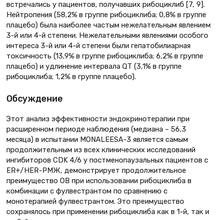
встречались у пациентов, получавших рибоциклиб [7, 9].
Нейтропения (58,2% в группе рибоциклиба; 0,8% в группе
плацебо) была наиболее частым нежелательным явлением
3-й или 4-й степени. Нежелательными явлениями особого
интереса 3-й или 4-й степени были гепатобилиарная
токсичность (13,9% в группе рибоциклиба; 6,2% в группе
плацебо) и удлинение интервала QT (3,1% в группе
рибоциклиба; 1,2% в группе плацебо).
Обсуждение
Этот анализ эффективности эндокринотерапии при
расширенном периоде наблюдения (медиана – 56,3
месяца) в испытании MONALEESA-3 является самым
продолжительным из всех клинических исследований
ингибиторов CDK 4/6 у постменопаузальных пациентов с
ER+/HER-РМЖ, демонстрирует продолжительное
преимущество ОВ при использовании рибоциклиба в
комбинации с фулвестрантом по сравнению с
монотерапией фулвестрантом. Это преимущество
сохранялось при применении рибоциклиба как в 1-й, так и