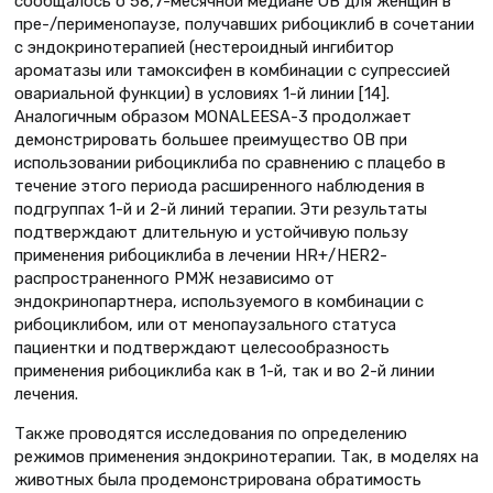
сообщалось о 58,7-месячной медиане ОВ для женщин в
пре-/перименопаузе, получавших рибоциклиб в сочетании
с эндокринотерапией (нестероидный ингибитор
ароматазы или тамоксифен в комбинации с супрессией
овариальной функции) в условиях 1-й линии [14].
Аналогичным образом MONALEESA-3 продолжает
демонстрировать большее преимущество ОВ при
использовании рибоциклиба по сравнению с плацебо в
течение этого периода расширенного наблюдения в
подгруппах 1-й и 2-й линий терапии. Эти результаты
подтверждают длительную и устойчивую пользу
применения рибоциклиба в лечении HR+/HER2-
распространенного РМЖ независимо от
эндокринопартнера, используемого в комбинации с
рибоциклибом, или от менопаузального статуса
пациентки и подтверждают целесообразность
применения рибоциклиба как в 1-й, так и во 2-й линии
лечения.
Также проводятся исследования по определению
режимов применения эндокринотерапии. Так, в моделях на
животных была продемонстрирована обратимость