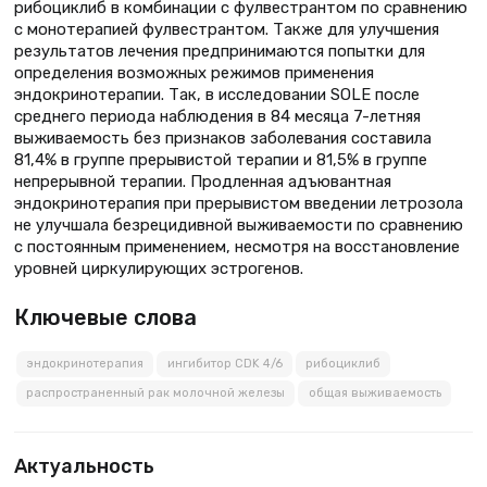
рибоциклиб в комбинации с фулвестрантом по сравнению
с монотерапией фулвестрантом. Также для улучшения
результатов лечения предпринимаются попытки для
определения возможных режимов применения
эндокринотерапии. Так, в исследовании SOLE после
среднего периода наблюдения в 84 месяца 7-летняя
выживаемость без признаков заболевания составила
81,4% в группе прерывистой терапии и 81,5% в группе
непрерывной терапии. Продленная адъювантная
эндокринотерапия при прерывистом введении летрозола
не улучшала безрецидивной выживаемости по сравнению
с постоянным применением, несмотря на восстановление
уровней циркулирующих эстрогенов.
Ключевые слова
эндокринотерапия
ингибитор CDK 4/6
рибоциклиб
распространенный рак молочной железы
общая выживаемость
Актуальность