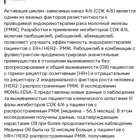
Активация циклин-зависимых киназ 4/6 (CDK 4/6) является
одним из важных факторов резистентности к
проводимой эндокринотерапии рака молочной железы
(РМЖ). Разработки и применение ингибиторов CDK 4/6,
включая палбоциклиб, рибоциклиб, абемациклиб,
позволяют улучшать эффективность эндокринотерапии
пациентов с ER+/HER2- РМЖ. Рибоциклиб в комбинации с
фулвестрантом продемонстрировал значительные
преимущества в отношении выживаемости без
прогрессирования и общей выживаемости (ОВ) пациентов
с гормон-рецептор позитивным (HR+) и отрицательным
по рецептору-2 эпидермального фактора роста человека
(HER2-) распространенным РМЖ. В исследовании
MONALEESA-3 представлены новые данные о наблюдении
за выживаемостью пациентов клинического испытания III
фазы ингибиторов CDK 4/6 у пациентов с
распространенным РМЖ (медиана – 56,3 месяца). В этом
исследовании получены данные, подтверждающие
нарастание ОВ при более продолжительном наблюдении.
Медиана ОВ была на 12 месяцев больше у пациентов с
HR+/HER2-распространенным РМЖ, получавших