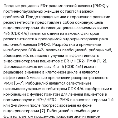
Поздние рецидивы ER+ рака молочной железы (РМЖ) у
постменопаузальных женщин остаются важной
проблемой. Предотвращение или отсроченное развитие
резистентности представляет собой основную цель
эндокринотерапии. Активация циклин-зависимых киназ
4/6 (CDK 4/6) является одним из важных факторов
резистентности к проводимой эндокринотерапии рака
молочной железы (РМЖ). Разработки и применение
ингибиторов CDK 4/6, включая палбоциклиб, рибоциклиб,
абемациклиб, позволяет улучшить эффективность
эндокринотерапии пациентов с ER+/HER2- РМЖ [1, 2].
Циклинзависимые киназы-4 и -6 (CDK 4/6) имеют
решающее значение в клеточном цикле и являются
эффективной мишенью при лечении распространенного
РМЖ [5–7]. Рибоциклиб является селективным
низкомолекулярным ингибитором CDK 4/6, одобренным в
комбинации с фулвестрантом для лечения пациентов в
постменопаузе с HR+/HER2- РМЖ в качестве терапии 1-й
или 2-й линии после прогрессирования на фоне
эндокринотерапии [7]. Рибоциклиб в комбинации с
фулвестрантом продемонстрировал значительное