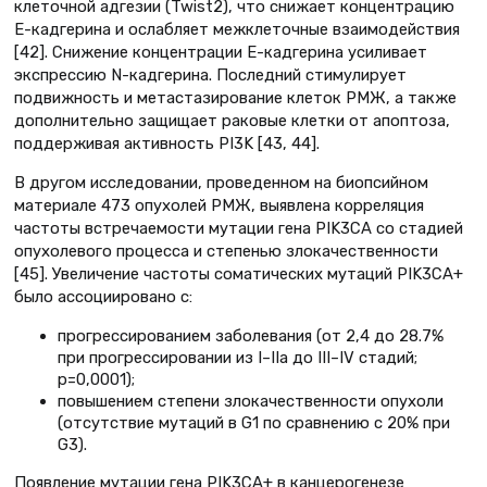
клеточной адгезии (Twist2), что снижает концентрацию
E-кадгерина и ослабляет межклеточные взаимодействия
[42]. Снижение концентрации E-кадгерина усиливает
экспрессию N-кадгерина. Последний стимулирует
подвижность и метастазирование клеток РМЖ, а также
дополнительно защищает раковые клетки от апоптоза,
поддерживая активность PI3K [43, 44].
В другом исследовании, проведенном на биопсийном
материале 473 опухолей РМЖ, выявлена корреляция
частоты встречаемости мутации гена PIK3CA cо стадией
опухолевого процесса и степенью злокачественности
[45]. Увеличение частоты соматических мутаций PIK3CA+
было ассоциировано c:
прогрессированием заболевания (от 2,4 до 28.7%
при прогрессировании из I–IIa до III–IV стадий;
p=0,0001);
повышением степени злокачественности опухоли
(отсутствие мутаций в G1 по сравнению с 20% при
G3).
Появление мутации гена PIK3CA+ в канцерогенезе