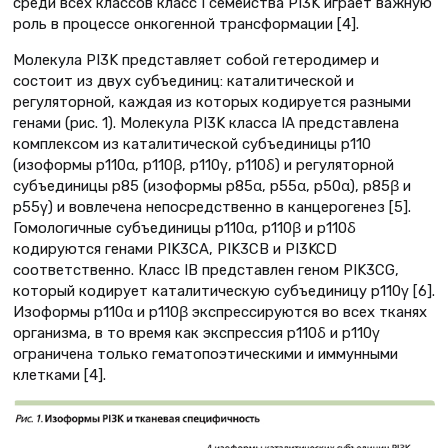
среди всех классов класс I семейства PI3K играет важную
роль в процессе онкогенной трансформации [4].
Молекула PI3K представляет собой гетеродимер и
состоит из двух субъединиц: каталитической и
регуляторной, каждая из которых кодируется разными
генами (рис. 1). Молекула PI3K класса IA представлена
комплексом из каталитической субъединицы р110
(изоформы р110α, р110β, р110γ, р110δ) и регуляторной
субъединицы р85 (изоформы р85α, р55α, р50α), р85β и
р55γ) и вовлечена непосредственно в канцерогенез [5].
Гомологичные субъединицы p110α, p110β и p110δ
кодируются генами PIK3CA, PIK3CB и PI3KCD
соответственно. Класс IB представлен геном PIK3CG,
который кодирует каталитическую субъединицу p110γ [6].
Изоформы p110α и p110β экспрессируются во всех тканях
организма, в то время как экспрессия p110δ и p110γ
ограничена только гематопоэтическими и иммунными
клетками [4].