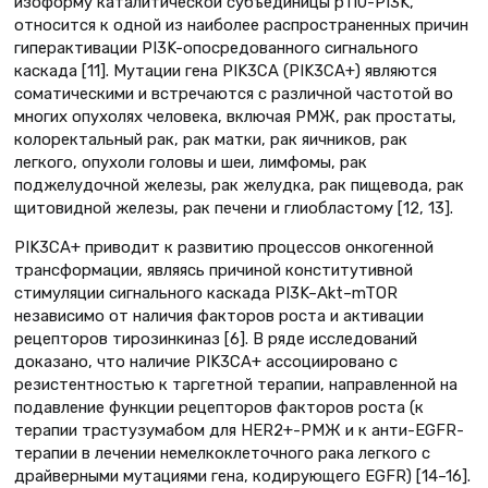
изоформу каталитической субъединицы р110-PI3K,
относится к одной из наиболее распространенных причин
гиперактивации PI3K-опосредованного сигнального
каскада [11]. Мутации гена PIK3CA (PIK3CA+) являются
соматическими и встречаются с различной частотой во
многих опухолях человека, включая РМЖ, рак простаты,
колоректальный рак, рак матки, рак яичников, рак
легкого, опухоли головы и шеи, лимфомы, рак
поджелудочной железы, рак желудка, рак пищевода, рак
щитовидной железы, рак печени и глиобластому [12, 13].
PIK3CA+ приводит к развитию процессов онкогенной
трансформации, являясь причиной конститутивной
стимуляции сигнального каскада PI3K–Akt–mTOR
независимо от наличия факторов роста и активации
рецепторов тирозинкиназ [6]. В ряде исследований
доказано, что наличие PIK3CA+ ассоциировано с
резистентностью к таргетной терапии, направленной на
подавление функции рецепторов факторов роста (к
терапии трастузумабом для HER2+-РМЖ и к анти-EGFR-
терапии в лечении немелкоклеточного рака легкого с
драйверными мутациями гена, кодирующего EGFR) [14–16].