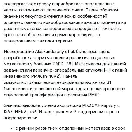
подвергается стрессу и приобретает определенные
черты, отличные от первичного очага. Таким образом,
знание молекулярно-генетических особенностей
злокачественного новообразования каждого пациента на
различных этапах канцерогенеза определяет точность
прогноза заболевания и прямо коррелирует с
планированием тактики терапии.
Исследование Aleskandarany et al. было посвящено
разработке алгоритма оценки развития отдаленных
метастазов у больных РМЖ [38]. Материалом для данной
задачи стали первично-операбельные опухоли I–III стадий
инвазивного РМЖ (n=1092). Панель
иммуногистохимической верификации включала 31
биологически релевантный маркер для оценки процессов
опухолевой трансформации и развития РМЖ.
Значимо высокие уровни экспрессии PIK3CA+ наряду с
Ki67, HER2, p53, N-кадгерином и P-кадгерином строго
коррелировали:
с ранним развитием отдаленных метастазов в срок