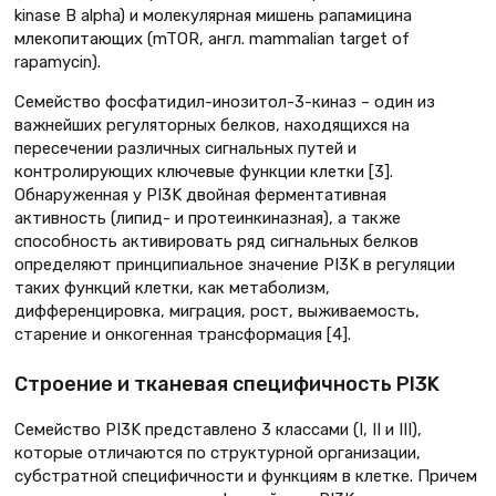
kinase B alpha) и молекулярная мишень рапамицина
млекопитающих (mTOR, англ. mammalian target of
rapamycin).
Семейство фосфатидил-инозитол-3-киназ – один из
важнейших регуляторных белков, находящихся на
пересечении различных сигнальных путей и
контролирующих ключевые функции клетки [3].
Обнаруженная у PI3K двойная ферментативная
активность (липид- и протеинкиназная), а также
способность активировать ряд сигнальных белков
определяют принципиальное значение PI3K в регуляции
таких функций клетки, как метаболизм,
дифференцировка, миграция, рост, выживаемость,
старение и онкогенная трансформация [4].
Строение и тканевая специфичность PI3K
Семейство PI3K представлено 3 классами (I, II и III),
которые отличаются по структурной организации,
субстратной специфичности и функциям в клетке. Причем