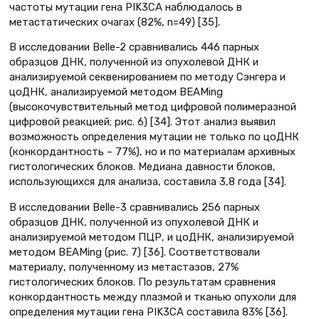
частоты мутации гена PIK3CA наблюдалось в
метастатических очагах (82%, n=49) [35].
В исследовании Belle-2 сравнивались 446 парных
образцов ДНК, полученной из опухолевой ДНК и
анализируемой секвенированием по методу Сэнгера и
цоДНК, анализируемой методом BEAMing
(высокочувствительный метод цифровой полимеразной
цифровой реакцией; рис. 6) [34]. Этот анализ выявил
возможность определения мутации не только по цоДНК
(конкордантность – 77%), но и по материалам архивных
гистологических блоков. Медиана давности блоков,
использующихся для анализа, составила 3,8 года [34].
В исследовании Belle-3 сравнивались 256 парных
образцов ДНК, полученной из опухолевой ДНК и
анализируемой методом ПЦР, и цоДНК, анализируемой
методом BEAMing (рис. 7) [36]. Соответствовали
материалу, полученному из метастазов, 27%
гистологических блоков. По результатам сравнения
конкордантность между плазмой и тканью опухоли для
определения мутации гена PIK3CA составила 83% [36].