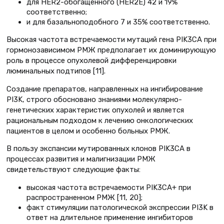
для HER2-обогащенного (HER2E) 42 и 19%
соответственно;
и для базальноподобного 7 и 35% соответственно.
Высокая частота встречаемости мутаций гена PIK3CA при
гормонозависимом РМЖ предполагает их доминирующую
роль в процессе опухолевой дифференцировки
люминальных подтипов [11].
Создание препаратов, направленных на ингибирование
PI3K, строго обосновано знаниями молекулярно-
генетических характеристик опухолей и является
рациональным подходом к лечению онкологических
пациентов в целом и особенно больных РМЖ.
В пользу экспансии мутированных клонов PIK3CA в
процессах развития и малигнизации РМЖ
свидетельствуют следующие факты:
высокая частота встречаемости PIK3CA+ при
распространенном РМЖ [11, 20];
факт стимуляции патологической экспрессии PI3K в
ответ на длительное применение ингибиторов