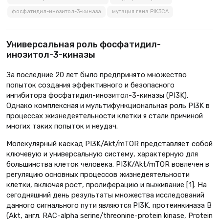
фосфатидил-инозитол-3-киназа
мутация гена PIK3CA
Универсальная роль фосфатидил-
инозитол-3-киназы
За последние 20 лет было предпринято множество
попыток создания эффективного и безопасного
ингибитора фосфатидил-инозитол-3-киназы (PI3K).
Однако комплексная и мультифункциональная роль PI3K в
процессах жизнедеятельности клетки я стали причиной
многих таких попыток и неудач.
Молекулярный каскад PI3K/Akt/mTOR представляет собой
ключевую и универсальную систему, характерную для
большинства клеток человека. PI3K/Akt/mTOR вовлечен в
регуляцию основных процессов жизнедеятельности
клетки, включая рост, пролиферацию и выживание [1]. На
сегодняшний день результаты множества исследований
данного сигнального пути являются PI3K, протеинкиназа B
(Akt, англ. RAC-alpha serine/threonine-protein kinase, Protein