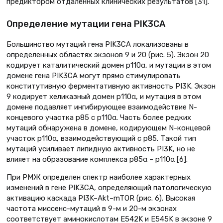
предиктором отдаленных клинических результатов [31].
Определение мутации гена PIK3CA
Большинство мутаций гена PIK3CA локализованы в
определенных областях экзонов 9 и 20 (рис. 5). Экзон 20
кодирует каталитический домен р110α, и мутации в этом
домене гена PIK3CA могут прямо стимулировать
конститутивную ферментативную активность PI3K. Экзон
9 кодирует хеликазный домен р110α, и мутация в этом
домене подавляет ингибирующее взаимодействие N-
концевого участка р85 с р110α. Часть более редких
мутаций обнаружена в домене, кодирующем N-концевой
участок р110α, взаимодействующий с р85. Такой тип
мутаций усиливает липидную активность PI3K, но не
влияет на образование комплекса р85α – р110α [6].
При РМЖ определен спектр наиболее характерных
изменений в гене PIK3CA, определяющий патологическую
активацию каскада PI3K–Akt–mTOR (рис. 6). Высокая
частота миссенс-мутаций в 9-м и 20-м экзонах
соответствует аминокислотам E542K и E545K в экзоне 9