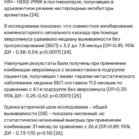
HR+- HER2-РМЖ в постменопаузе, получавших в
адъювантном режиме нестероидные ингибиторы
ароматазы [24].
В исследовании показано, что совместное ингибирование
компенсаторного сигнального каскада при помощи
эверолимуса удваивало медиану выживаемости без
прогрессирования (ВБП) с 3,2 до 7,8 месяца (ОР=0,45; 95%
ДИ – 0,38–0,54; p<0,0001) [24].
Наилучшие результаты были получены при применении
комбинации эверолимуса с экземестаном в подгруппе
пациентов, получавших I линию терапии метастатического
заболевания: медиана ВБП составила 11,5 месяцев по
сравнению с 4,1 в подгруппе без эверолимуса (ОР=0,39;
95% ДИ – 0,25–0,62; p<0,0001) [25].
Оценка вторичной цели исследования – общей
выживаемости (ОВ) – показала численный, но
статистически незначимый выигрыш при применении
комбинации: 31 месяц по сравнению с 26,6 (ОР=0,89; 95%
ДИ – 0,73–1,10; p=0,14) [26].