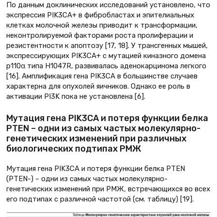
По данным доклинических исследований установлено, что
экспрессия PIK3CA+ в фибробластах и эпителиальных
клетках молочной железы приводит к трансформации,
неконтролируемой факторами роста пролиферации и
резистентности к апоптозу [17, 18]. У трансгенных мышей,
экспрессирующих PIK3CA+ с мутацией киназного домена
р110α типа H1047R, развивалась аденокарцинома легкого
[16]. Амплификация гена PIK3CA в большинстве случаев
характерна для опухолей яичников. Однако ее роль в
активации PI3K пока не установлена [6].
Мутация гена PIK3CA и потеря функции белка
PTEN – одни из самых частых молекулярно-
генетических изменений при различных
биологических подтипах РМЖ
Мутация гена PIK3CA и потеря функции белка PTEN
(PTEN-) – одни из самых частых молекулярно-
генетических изменений при РМЖ, встречающихся во всех
его подтипах с различной частотой (см. таблицу) [19].