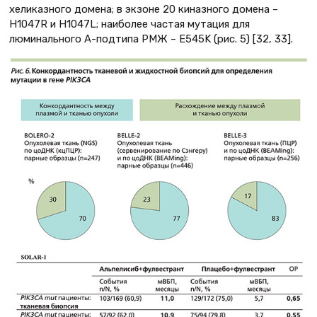
хеликазного домена; в экзоне 20 киназного домена –
H1047R и H1047L; наиболее частая мутация для
люминального А-подтипа РМЖ – E545K (рис. 5) [32, 33].