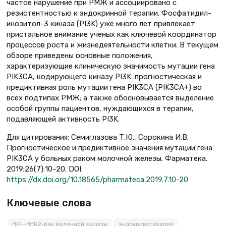
частое нарушение при РМЖ и ассоциировано с
резистентностью к эндокринной терапии. Фосфатидил-
инозитол-3 киназа (PI3K) уже много лет привлекает
пристальное внимание ученых как ключевой координатор
процессов роста и жизнедеятельности клетки. В текущем
обзоре приведены основные положения,
характеризующие клиническую значимость мутации гена
PIK3CA, кодирующего киназу PI3K: прогностическая и
предиктивная роль мутации гена PIK3CA (PIK3CA+) во
всех подтипах РМЖ; а также обосновывается выделение
особой группы пациентов, нуждающихся в терапии,
подавляющей активность PI3K.
Для цитирования: Семиглазова Т.Ю., Сорокина И.В.
Прогностическое и предиктивное значения мутации гена
PIK3CA у больных раком молочной железы. Фарматека.
2019;26(7):10–20. DOI:
https://dx.doi.org/10.18565/pharmateca.2019.7.10-20
Ключевые слова
HR+-HER2-рак молочной железы
эндокринотерапия