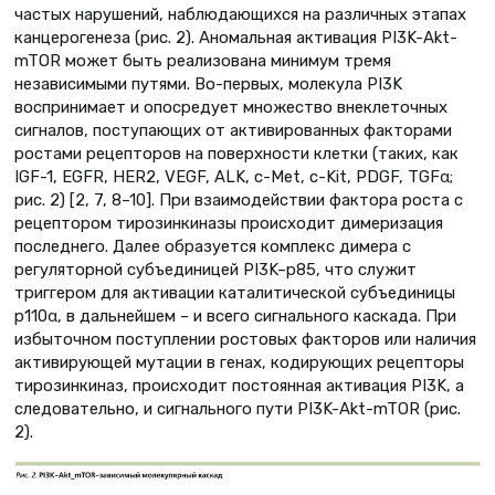
частых нарушений, наблюдающихся на различных этапах
канцерогенеза (рис. 2). Аномальная активация PI3K-Akt-
mTOR может быть реализована минимум тремя
независимыми путями. Во-первых, молекула PI3K
воспринимает и опосредует множество внеклеточных
сигналов, поступающих от активированных факторами
ростами рецепторов на поверхности клетки (таких, как
IGF-1, EGFR, HER2, VEGF, ALK, c-Met, c-Kit, PDGF, TGFα;
рис. 2) [2, 7, 8–10]. При взаимодействии фактора роста с
рецептором тирозинкиназы происходит димеризация
последнего. Далее образуется комплекс димера с
регуляторной субъединицей PI3K–р85, что служит
триггером для активации каталитической субъединицы
р110α, в дальнейшем – и всего сигнального каскада. При
избыточном поступлении ростовых факторов или наличия
активирующей мутации в генах, кодирующих рецепторы
тирозинкиназ, происходит постоянная активация PI3K, а
следовательно, и сигнального пути PI3K-Akt-mTOR (рис.
2).