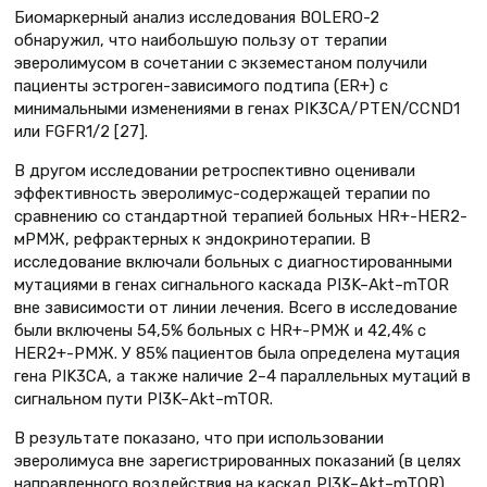
Биомаркерный анализ исследования BOLERO-2
обнаружил, что наибольшую пользу от терапии
эверолимусом в сочетании с экземестаном получили
пациенты эстроген-зависимого подтипа (ER+) с
минимальными изменениями в генах PIK3CA/PTEN/CCND1
или FGFR1/2 [27].
В другом исследовании ретроспективно оценивали
эффективность эверолимус-содержащей терапии по
сравнению со стандартной терапией больных HR+-HER2-
мРМЖ, рефрактерных к эндокринотерапии. В
исследование включали больных с диагностированными
мутациями в генах сигнального каскада PI3K–Akt–mTOR
вне зависимости от линии лечения. Всего в исследование
были включены 54,5% больных с HR+-РМЖ и 42,4% с
HER2+-РМЖ. У 85% пациентов была определена мутация
гена PIK3CA, а также наличие 2–4 параллельных мутаций в
сигнальном пути PI3K–Akt–mTOR.
В результате показано, что при использовании
эверолимуса вне зарегистрированных показаний (в целях
направленного воздействия на каскад PI3K–Akt–mTOR)