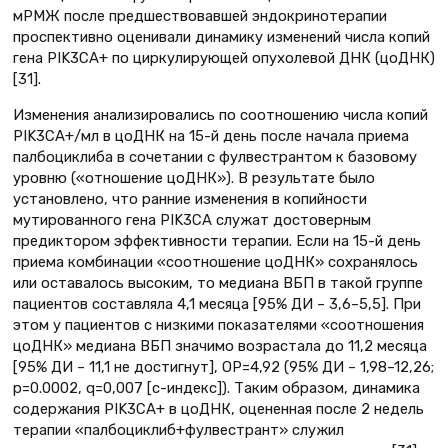
мРМЖ после предшествовавшей эндокринотерапии
проспективно оценивали динамику изменений числа копий
гена PIK3CA+ по циркулирующей опухолевой ДНК (цоДНК)
[31].
Изменения анализировались по соотношению числа копий
PIK3CA+/мл в цоДНК на 15-й день после начала приема
палбоциклиба в сочетании с фулвестрантом к базовому
уровню («отношение цоДНК»). В результате было
установлено, что ранние изменения в копийности
мутированного гена PIK3CA служат достоверным
предиктором эффективности терапии. Если на 15-й день
приема комбинации «соотношение цоДНК» сохранялось
или оставалось высоким, то медиана ВБП в такой группе
пациентов составляла 4,1 месяца [95% ДИ – 3,6–5,5]. При
этом у пациентов с низкими показателями «соотношения
цоДНК» медиана ВБП значимо возрастала до 11,2 месяца
[95% ДИ – 11,1 не достигнут], ОР=4,92 (95% ДИ – 1,98–12,26;
р=0.0002, q=0,007 [с-индекс]). Таким образом, динамика
содержания PIK3CA+ в цоДНК, оцененная после 2 недель
терапии «палбоциклиб+фулвестрант» служил