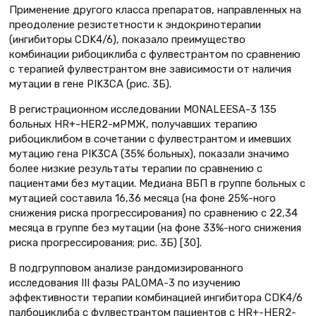
Применение другого класса препаратов, направленных на
преодоление резистетности к эндокринотерапии
(ингибиторы CDK4/6), показало преимущество
комбинации рибоциклиба с фулвестрантом по сравнению
с терапией фулвестрантом вне зависимости от наличия
мутации в гене PIK3CA (рис. 3Б).
В регистрационном исследовании MONALEESA-3 135
больных HR+-HER2-мРМЖ, получавших терапию
рибоциклибом в сочетании с фулвестрантом и имевших
мутацию гена PIK3CA (35% больных), показали значимо
более низкие результаты терапии по сравнению с
пациентами без мутации. Медиана ВБП в группе больных с
мутацией составила 16,36 месяца (на фоне 25%-ного
снижения риска прогрессирования) по сравнению с 22,34
месяца в группе без мутации (на фоне 33%-ного снижения
риска прогрессирования; рис. 3Б) [30].
В подгрупповом анализе рандомизированного
исследования III фазы PALOMA-3 по изучению
эффективности терапии комбинацией ингибитора CDK4/6
палбоциклиба с фулвестрантом пациентов с HR+-HER2-