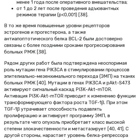
менее 1 года после оперативного вмешательства;
от 1 до 2 лет после проведения адъювантных
режимов терапии (p<0,001) [38].
В то же время повышенные уровни рецепторов
эстрогенов и прогестерона, а также
антиапоптотического белка BCL-2 были достоверно
связаны с более поздними сроками прогрессирования
больных РМЖ [38].
Рядом других работ была подтверждена неоспоримая
роль мутации гена PIK3CA в стимулировании процессов
эпителиально-мезенхимального перехода (ЭМП) на тканях
больных РМЖ [40]. Мутации в генах PIK3CA и pAkt-S473
активируют сигнальный каскад PI3K–Akt–mTOR.
Активация PI3K-Akt-mTOR приводит к изменению функции
трансформирующего фактора роста TGF-1β. При этом
TGF-1β утрачивает способность подавлять
пролиферацию и активирует программу ЭМП, в
результате чего опухоль приобретает класс высокой
степени злокачественности и метастазирует [40, 41]. С
другой стороны, нарастает уровень белка-репрессора