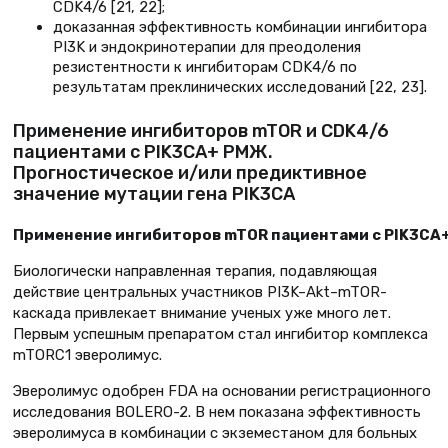
CDK4/6 [21, 22];
доказанная эффективность комбинации ингибитора
PI3K и эндокринотерапии для преодоления
резистентности к ингибиторам CDK4/6 по
результатам преклинических исследований [22, 23].
Применение ингибиторов mTOR и CDK4/6
пациентами с PIK3CA+ РМЖ.
Прогностическое и/или предиктивное
значение мутации гена PIK3CA
Применение ингибиторов mTOR пациентами с PIK3CA
Биологически направленная терапия, подавляющая
действие центральных участников PI3K–Akt–mTOR-
каскада привлекает внимание ученых уже много лет.
Первым успешным препаратом стал ингибитор комплекса
mTORC1 эверолимус.
Эверолимус одобрен FDA на основании регистрационного
исследования BOLERO-2. В нем показана эффективность
эверолимуса в комбинации с экземестаном для больных