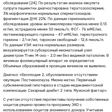
обследование [24]. По результатам анализа эякулята
супруга пациентки диагностирована тератозооспермия,
3% морфолгически нормальных сперматозоидов,
фрагментация ДНК 22%. По данным гормонального
обследования: уровни антимюллерова гормона менее 0,13
нг/мл, эстрадиола менее 50 пмоль/л, ФСГ– 76 мМЕ/мл,
лютеинизирующего гормона – 47 мМЕ/мл, тиреотропного
гормона – 2,1 нг/мл, тироксин свободный – 12,6 пмоль/л.
По данным УЗИ: матка нормальных размеров,
визуализируется субсерозный миоматозный узел
диаметром 11 мм. М-эхо – 2,0 мм без видимой патологии. В
яичниках фолликулярный аппарат не определяется.
Объемных образований в проекции яичников не выявлено.
Диагноз: «бесплодие 2, обусловленное отсутствием
овуляции. Постменопауза. Миома матки. Первичный
субклинический гипотиреоз в стадии медикаментозной
компенсации. Сахарный диабет 2 типа. Мужской фактор».
С учетом отсутствия перспективы получения собственных
ооцитов решено провести программу ЭКО с
использованием ооцитов анонимного донора. Учитывая