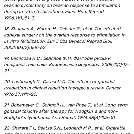
ovarian cystectomy on ovarian response to stimulation
during in-vitro fertilization cycles. Hum Reprod.
1996;11(1):81–3.
18. Shulman A., Marom H., Oelsner G., et al. The effect of
adnexal surgery on the ovarian response to stimulation in
in vitro fertilization. Eur J Obs Gynecol Reprod Biol.
2002;103(2):158–62.
19. Белялова Н.С., Белялов Ф.И. Факторы риска и
профилактика рака. Клиническая медицина. 2005;11(1):17–
21.
20. Lushbaugh C., Carasett C. The effects of gonadal
irradiation in clinical radiation therapy: a review. Cancer.
1976;37:1111–20.
21. Bokemeyer C., Schmoll H., Van Rhee J., et al. Long-term
gonadal toxicity after therapy for Hodgkin’ s and non-
Hodgkin’ s lymphoma. Ann Hemat. 1994;68(3):105–10.
22. Sharara F.I., Beatse S.N., Leonardi M.R., et al. Cigarette