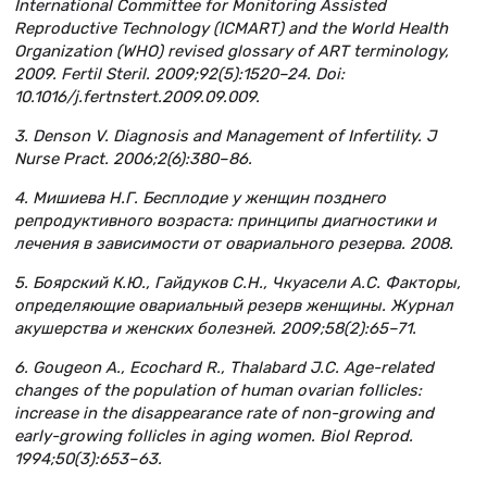
International Committee for Monitoring Assisted
Reproductive Technology (ICMART) and the World Health
Organization (WHO) revised glossary of ART terminology,
2009. Fertil Steril. 2009;92(5):1520–24. Doi:
10.1016/j.fertnstert.2009.09.009.
3. Denson V. Diagnosis and Management of Infertility. J
Nurse Pract. 2006;2(6):380–86.
4. Мишиева Н.Г. Бесплодие у женщин позднего
репродуктивного возраста: принципы диагностики и
лечения в зависимости от овариального резерва. 2008.
5. Боярский К.Ю., Гайдуков С.Н., Чкуасели А.С. Факторы,
определяющие овариальный резерв женщины. Журнал
акушерства и женских болезней. 2009;58(2):65–71.
6. Gougeon A., Ecochard R., Thalabard J.C. Age-related
changes of the population of human ovarian follicles:
increase in the disappearance rate of non-growing and
early-growing follicles in aging women. Biol Reprod.
1994;50(3):653–63.