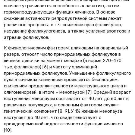
вначале утрачивается способность к зачатию, затем
гормонпродуцирующая функция яичников. В основе
снижения активности репродуктивной системы лежат
различные процессы, в т.ч. снижение пула фолликулов,
нарушение фолликулогенеза, а также усиление апоптоза и
атрезии фолликулов.
К физиологическим факторам, влияющим на овариальный
резерв, относят число примордиальных фолликулов в
яичнике девочки на момент менархе (в норме 270–470
тыс. фолликулов) [6] и частоту элиминаций
примордиальных фолликулов. Уменьшение фолликулярного
пула в яичниках клинически проявляется бесплодием,
снижением продолжительности менструального цикла и
олигоменореей, в итоге – менопаузой [7]. Средний возраст
наступления менопаузы составляет от 40 лет до 60 лет в
различных популяциях, и основным фактором служит
генетический компонент [8, 9]. У 1% женщин менопауза
наступает до 40 лет, что свидетельствует о
преждевременной недостаточности функции яичников
[10].