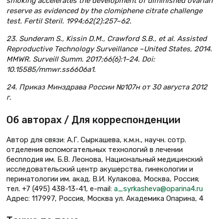
smoking accelerates the development of diminished ovarian
reserve as evidenced by the clomiphene citrate challenge
test. Fertil Steril. 1994;62(2):257–62.
23. Sunderam S., Kissin D.M., Crawford S.B., et al. Assisted
Reproductive Technology Surveillance –United States, 2014.
MMWR. Surveill Summ. 2017;66(6):1–24. Doi:
10.15585/mmwr.ss6606a1.
24. Приказ Минздрава России №107н от 30 августа 2012
г.
Об авторах / Для корреспонденции
Автор для связи: А.Г. Сыркашева, к.м.н., научн. сотр.
отделения вспомогательных технологий в лечении
бесплодия им. Б.В. Леонова, Национальный медицинский
исследовательский центр акушерства, гинекологии и
перинатологии им. акад. В.И. Кулакова, Москва, Россия;
тел. +7 (495) 438-13-41, e-mail:
a_syrkasheva@oparina4.ru
Адрес: 117997, Россия, Москва ул. Академика Опарина, 4