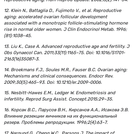
12. Klein N., Battaglia D., Fujimoto V., et al. Reproductive
aging: accelerated ovarian follicular development
associated with a monotropic follicle-stimulating hormone
rise in normal older women. J Clin Endocrinol Metab. 1996;
(81):1038–45.
13. Liu K., Case A. Advanced reproductive age and fertility. J
Obs Gynaecol Can. 2011;33(11):1165–75. Doi: 10.1016/S1701-
2163(16)35087-3.
14. Broekmans F.J., Soules M.R., Fauser B.C. Ovarian aging:
Mechanisms and clinical consequences. Endocr Rev.
2009;30(5):465–93. Doi: 10.1210/er.2009-0006.
15. Nesbitt-Hawes E.M., Ledger W. Endometriosis and
infertility. Reprod Surg Assist. Concept.2015;29–35.
16. Корсак В.С., Парусов В.Н., Кирсанов А.А., Исакова Э.В.
Влияние резекции яичников на их функциональный
резерв. Проблемы репродукции. 1996;2(4):63–7.
17. Nargund G., Cheng W.C., Parsons J. The impact of