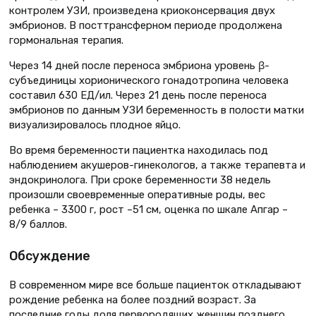
контролем УЗИ, произведена криоконсервация двух
эмбрионов. В посттрансферном периоде продолжена
гормональная терапия.
Через 14 дней после переноса эмбриона уровень β-
субъединицы хорионического гонадотропина человека
составил 630 ЕД/ил. Через 21 день после переноса
эмбрионов по данным УЗИ беременность в полости матки
визуализировалось плодное яйцо.
Во время беременности пациентка находилась под
наблюдением акушеров-гинекологов, а также терапевта и
эндокринолога. При сроке беременности 38 недель
произошли своевременные оперативные роды, вес
ребенка – 3300 г, рост –51 см, оценка по шкале Апгар –
8/9 баллов.
Обсуждение
В современном мире все больше пациенток откладывают
рождение ребенка на более поздний возраст. За
последние годы доля первородящих женщин позднего