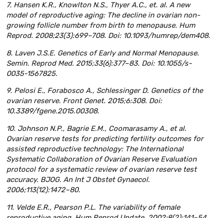
7. Hansen K.R., Knowlton N.S., Thyer A.C., et. al. A new
model of reproductive aging: The decline in ovarian non-
growing follicle number from birth to menopause. Hum
Reprod. 2008;23(3):699–708. Doi: 10.1093/humrep/dem408.
8. Laven J.S.E. Genetics of Early and Normal Menopause.
Semin. Reprod Med. 2015;33(6):377–83. Doi: 10.1055/s-
0035-1567825.
9. Pelosi E., Forabosco A., Schlessinger D. Genetics of the
ovarian reserve. Front Genet. 2015;6:308. Doi:
10.3389/fgene.2015.00308.
10. Johnson N.P., Bagrie E.M., Coomarasamy A., et al.
Ovarian reserve tests for predicting fertility outcomes for
assisted reproductive technology: The International
Systematic Collaboration of Ovarian Reserve Evaluation
protocol for a systematic review of ovarian reserve test
accuracy. BJOG. An Int J Obstet Gynaecol.
2006;113(12):1472–80.
11. Velde E.R., Pearson P.L. The variability of female
reproductive aging. Hum Reprod Update. 2002;8(2):141–54.