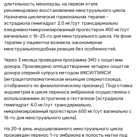
длительность менопаузы, на первом этапе
рекомендовано восстановление менструального цикла.
Назначена циклическая гормональная терапия –
эстрадиола гемигидрат 2,0 мг/сут трансдермально
ежедневно+микронизированный прогестерон 400 мг/сут
вагинально с 16–25-го дня менструального цикла. На фоне
терапии у пациентки возникла закономерная
менструальноподобная реакция без особенностей.
Через 3 месяца проведена программа ЭКО с ооцитами
донора. Произведено оплодотворение четырех ооцитов
донора спермой супруга методом ИКСИ/ПИКСИ
(интрацитоплазматическая инъекция сперматозоида,
отобранного по физиологическому признаку). Подготовка
эндометрия в цикле переноса эмбрионов осуществлена с
использованием эстрогенов и гестагенов (эстрадиола
гемигидрат 4,0 мг/сут трансдермально,
микронизированный прогестерон 600 мг/сут вагинально с
16-го дня менструального цикла).
На 20-й день индуцированного менструального цикла
произведен перенос 1-го эмбриона в полость матки под