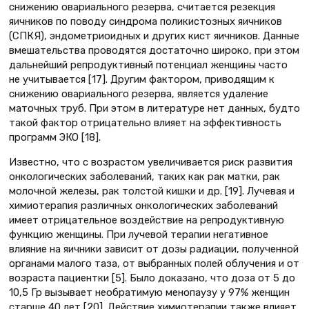
снижению овариального резерва, считается резекция
яичников по поводу синдрома поликистозных яичников
(СПКЯ), эндометриоидных и других кист яичников. Данные
вмешательства проводятся достаточно широко, при этом
дальнейший репродуктивный потенциал женщины часто
не учитывается [17]. Другим фактором, приводящим к
снижению овариального резерва, является удаление
маточных труб. При этом в литературе нет данных, будто
такой фактор отрицательно влияет на эффективность
программ ЭКО [18].
Известно, что с возрастом увеличивается риск развития
онкологических заболеваний, таких как рак матки, рак
молочной железы, рак толстой кишки и др. [19]. Лучевая и
химиотерапия различных онкологических заболеваний
имеет отрицательное воздействие на репродуктивную
функцию женщины. При лучевой терапии негативное
влияние на яичники зависит от дозы радиации, полученной
органами малого таза, от выбранных полей облучения и от
возраста пациентки [5]. Было доказано, что доза от 5 до
10,5 Гр вызывает необратимую менопаузу у 97% женщин
старше 40 лет [20]. Действие химиотерапии также влияет