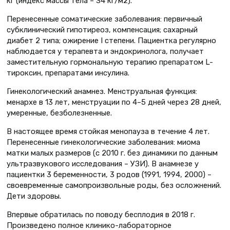
кг (индекс массы тела – 34 кг/м2).
Перенесенные соматические заболевания: первичный
субклинический гипотиреоз, компенсация; сахарный
диабет 2 типа; ожирение I степени. Пациентка регулярно
наблюдается у терапевта и эндокринолога, получает
заместительную гормональную терапию препаратом L-
тироксин, препаратами инсулина.
Гинекологический анамнез. Менструальная функция:
менархе в 13 лет, менструации по 4–5 дней через 28 дней,
умеренные, безболезненные.
В настоящее время стойкая менопауза в течение 4 лет.
Перенесенные гинекологические заболевания: миома
матки малых размеров (с 2010 г. без динамики по данным
ультразвукового исследования – УЗИ). В анамнезе у
пациентки 3 беременности, 3 родов (1991, 1994, 2000) –
своевременные самопроизвольные роды, без осложнений.
Дети здоровы.
Впервые обратилась по поводу бесплодия в 2018 г.
Произведено полное клинико-лабораторное