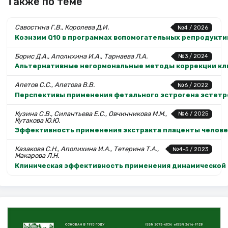
Также по теме
Савостина Г.В., Королева Д.И.
№4 / 2026
Коэнзим Q10 в программах вспомогательных репродукти
Борис Д.А., Аполихина И.А., Тарнаева Л.А.
№3 / 2024
Альтернативные негормональные методы коррекции кл
Апетов С.С., Апетова В.В.
№6 / 2022
Перспективы применения фетального эстрогена эстетр
Кузина С.В., Силантьева Е.С., Овчинникова М.М.,
№6 / 2025
Кутакова Ю.Ю.
Эффективность применения экстракта плаценты человек
Казакова С.Н., Аполихина И.А., Тетерина Т.А.,
№4-5 / 2023
Макарова Л.Н.
Клиническая эффективность применения динамической 