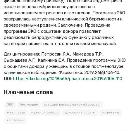
физиологическому признаку). Подготовка эндометрия в
цикле переноса эмбрионов осуществлена с
использованием эстрогенов и гестагенов. Программа ЭКО
завершилась наступлением клинической беременности и
своевременными родами. Заключение. Проведение
программы ЭКО с ооцитами донора позволяет
реализовать репродуктивную функцию у различных
категорий пациенток, в т.ч. с длительной менопаузой.
Для цитирования: Петросян Я.А., Мамедова Т.Р.,
Сыркашева А.Г., Калинина Е.А. Проведение программы ЭКО
с ооцитами донора у женщины в стойкой постменопаузе:
клиническое наблюдение. Фарматека. 2019;26(6):106–10.
DOI:
https://dx.doi.org/10.18565/pharmateca.2019.6.106-110
Ключевые слова
ЭКО
бесплодие
старший репродуктивный возраст
менопауза
мужской фактор
донорские ооциты
эстрогены
гестагены