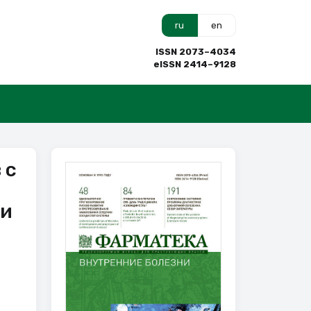
ru
en
ISSN 2073–4034
eISSN 2414–9128
 с
 и