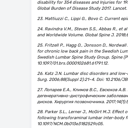
disability for 354 diseases and Injuries for 1
Global Burden of Disease Study 2017. Lancet.
23. Mattiuzzi C., Lippi G., Bovo C. Current e
24. Ravindra V.M., Steven S.S., Abbas R., et 
and Worldwide Volume. Global Spine J. 2018;
25. Fritzell P., Hagg O., Jonsson D., Nordwal
for chronic low back pain in the Swedish Lumb
Swedish Lumbar Spine Study Group. Spine (Ph
10.1097/01.brs.0000102681.61791.12.
26. Katz J.N. Lumbar disc disorders and low
Surg. 2006;88(Suppl 2):21–4. Doi: 10.2106/JB
27. Лопарев Е.А., Климов В.С., Евсюков А.
дегенеративно-дистрофическим заболеван
дисков. Хирургия позвоночника. 2017;14(1):
28. Parker S.L., Lerner J., McGirt M.J. Effect
following transforaminal lumbar inter-body f
10.1097/NCM.0b013e3182529c05.