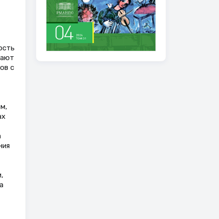
ость
вают
ов с
м,
ах
а
ния
,
а