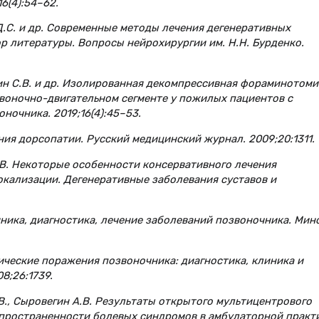
6(4):54–62.
 Д.С. и др. Современные методы лечения дегенеративных
р литературы. Вопросы нейрохирургии им. Н.Н. Бурденко.
нин С.В. и др. Изолированная декомпрессивная фораминотоми
звоночно-двигательном сегменте у пожилых пациентов с
ночника. 2019;16(4):45–53.
ния дорсопатии. Русский медицинский журнал. 2009;20:1311.
А.В. Некоторые особенности консервативного лечения
кализации. Дегенеративные заболевания суставов и
иника, диагностика, лечение заболеваний позвоночника. Минс
ические поражения позвоночника: диагностика, клиника и
8;26:1739.
.В., Сыровегин А.В. Результаты открытого мультицентрового
ространенности болевых синдромов в амбулаторной практ