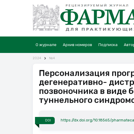
О журнале
Архив номеров
Подписка
Авто
2024
№4
Персонализация прог
дегенеративно- дист
позвоночника в виде 
туннельного синдром
https://dx.doi.org/10.18565/pharmateca
DOI