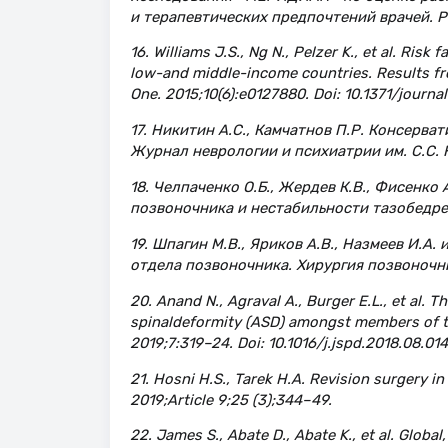
и терапевтических предпочтений врачей. Р
16. Williams J.S., Ng N., Pelzer K., et al. Risk
low-and middle-income countries. Results f
One. 2015;10(6):e0127880. Doi: 10.1371/journa
17. Никитин А.С., Камчатнов П.Р. Консерв
Журнал неврологии и психиатрии им. С.С. К
18. Челпаченко О.Б., Жердев К.В., Фисенко
позвоночника и нестабильности тазобедрен
19. Шпагин М.В., Яриков А.В., Назмеев И.А
отдела позвоночника. Хирургия позвоночник
20. Anand N., Agraval A., Burger E.L., et al. 
spinaldeformity (ASD) amongst members of th
2019;7:319–24. Doi: 10.1016/j.jspd.2018.08.014
21. Hosni H.S., Tarek H.A. Revision surgery i
2019;Article 9;25 (3);344–49.
22. James S., Abate D., Abate K., et al. Global