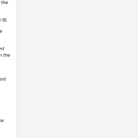
 the
:15.
e
nt
m the
int
se