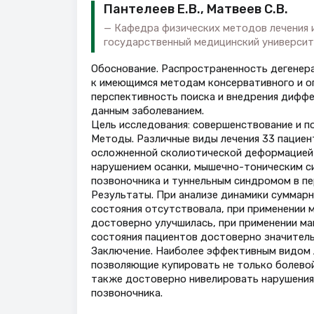
Пантелеев Е.В., Матвеев С.В.
Кафедра физических методов лечения 
государственный медицинский университе
Обоснование. Распространенность дегенер
к имеющимся методам консервативного и о
перспективность поиска и внедрения дифф
данным заболеванием.
Цель исследования: совершенствование и 
Методы. Различные виды лечения 33 пацие
осложненной сколиотической деформацией
нарушением осанки, мышечно-тоническим си
позвоночника и туннельным синдромом в пе
Результаты. При анализе динамики суммарно
состояния отсутствовала, при применении 
достоверно улучшилась, при применении ма
состояния пациентов достоверно значитель
Заключение. Наиболее эффективным видом 
позволяющие купировать не только болевой
также достоверно нивелировать нарушения 
позвоночника.