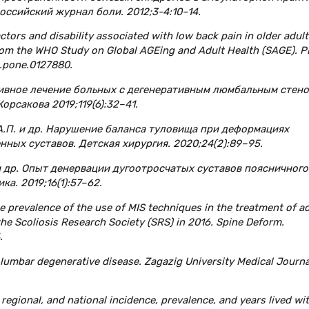
оссийский журнал боли. 2012;3-4:10–14.
 factors and disability associated with low back pain in older adult
rom the WHO Study on Global AGEing and Adult Health (SAGE). 
l.pone.0127880.
ативное лечение больных с дегенеративным люмбальным стено
орсакова 2019;119(6):32–41.
 А.П. и др. Нарушение баланса туловища при деформациях
ных суставов. Детская хирургия. 2020;24(2):89–95.
. и др. Опыт денервации дугоотросчатых суставов поясничного
а. 2019;16(1):57–62.
The prevalence of the use of MIS techniques in the treatment of ad
e Scoliosis Research Society (SRS) in 2016. Spine Deform.
.
n lumbar degenerative disease. Zagazig University Medical Journa
, regional, and national incidence, prevalence, and years lived wi