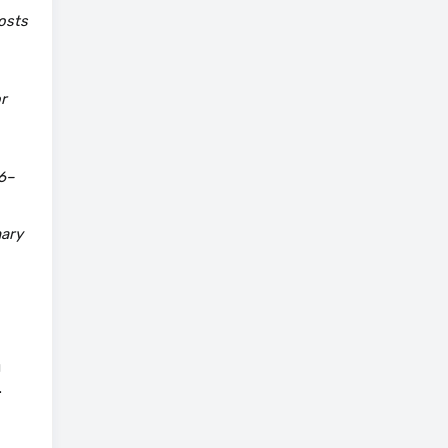
osts
r
16–
mary
и
.