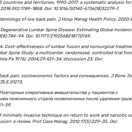
95 countries and territories, 1990–2017: a systematic analysis for
 2018;392:1789–1858. Doi: 10.1016/S0140-6736(18)32279-7.
pidemiology of low back pain. J Hosp Manag Health Policy. 2020;4
al Degenerative Lumbar Spine Disease: Estimating Global Incidenc
8(8):784–94. Doi: 10.1177/2192568218770769.
l A. Cost-effectiveness of lumbar fusion and nonsurgical treatme
ar Spine Study: a multicenter, randomized, controlled trial fro
ila Pa 1976). 2004;29:421–34; discussion Z3. Doi:
-back pain. socioeconomic factors and consequences. J Bone Jo
JS.E.01273.
В. Повторные оперативные вмешательства у пациентов с
ием поясничного отдела позвоночника после удаления грыж
51–59.
 of minimally invasive technique on return to work and narcotic u
usion: a review. Prof Case Manag. 2012;17(5):229–35. Doi: