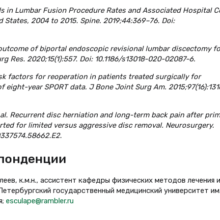
Trends in Lumbar Fusion Procedure Rates and Associated Hospital C
d States, 2004 to 2015. Spine. 2019;44:369–76. Doi:
l outcome of biportal endoscopic revisional lumbar discectomy fo
urg Res. 2020;15(1):557. Doi: 10.1186/s13018-020-02087-6.
Risk factors for reoperation in patients treated surgically for
 of eight-year SPORT data. J Bone Joint Surg Am. 2015;97(16):13
 al. Recurrent disc herniation and long-term back pain after pri
ted for limited versus aggressive disc removal. Neurosurgery.
0337574.58662.E2.
спонденции
леев, к.м.н., ассистент кафедры физических методов лечения 
етербургский государственный медицинский университет им
я;
esculape@rambler.ru