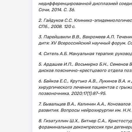
недифференцированной дисплазией соедини
Сочи, 2014. С. 36.
2. Гайдуков С.С. Клинико-эпидемиологическа
СПб., 2008. 120 с.
3. Парейшвили В.В., Вахромеев А.П. Течен
дитя: XV Всероссийский научный форум. Соч
4. Ситель А.Б. Мануальная терапия: руковод
5. Ардашев И.П., Восьмирко Б.Н., Семенов
дисков пояснично-крестцового отдела позв
6. Байков Е.С., Крутько А.В., Лукинов В.А
хирургического лечения пациентов с грыж
позвоночника. 2020;17(1):87–95.
7. Бывальцев В.А., Калинин А.А., Коновало
развития. Вопросы нейрохирургии им. Н.Н. 
8. Гизатуллин Ш.Х., Битнер С.А., Кристост
фораминальная декомпрессия при дегенер