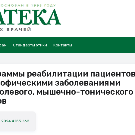
рам
Стандарты этики
Контакты
раммы реабилитации пациентов
рофическими заболеваниями
болевого, мышечно-тонического
ов
.2024.4.155-162