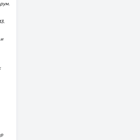
рум.
3.
 и
х
ор