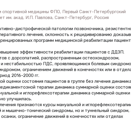
и спортивной медицины ФПО, Первый Санкт-Петербургский
т им. акад. И.П. Павлова, Санкт-Петербург, Россия
ативно-дистрофической патологии позвоночника, резистентн
перативного лечения, склонность к рецидивированию доказы
еренцированных программ медицинской реабилитации пациент
повышение эффективности реабилитации пациентов с ДДЗП.
нтов с дорсопатией, распространенным остеохондрозом,
 и нестабильностью ПДС, проявляющимися болевым синдромо
ндромом, ограничением движений в конечностях или в отдел
риод 2016–2000 гг.
й оценки состояния пациентов в группе без лечения динамик
медикаментозной терапии динамика суммарной оценки состоя
нуальной и иглорефлексотерапии динамика суммарной оценки
но улучшилась.
лечения признаются курсы мануальной и иглорефлексотерапии
 и мышечно-тонический синдромы, но и туннельный синдром, 
осанки, ограничение движений в конечностях или отделах