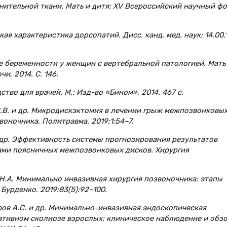
тельной ткани. Мать и дитя: XV Всероссийский научный фо
я характеристика дорсопатий. Дисс. канд. мед. наук: 14.00.1
ие беременности у женщин с вертебральной патологией. Мать
и, 2014. С. 146.
ство для врачей. М.: Изд-во «Бином», 2014. 467 с.
 В.В. и др. Микродискэктомия в лечении грыж межпозвонковы
оночника. Политравма. 2019;1:54–7.
. и др. Эффективность системы прогнозирования результатов
ами поясничных межпозвонковых дисков. Хирургия
в Н.А. Минимально инвазивная хирургия позвоночника: этапы
Бурденко. 2019:83(5):92–100.
уров А.С. и др. Минимально-инвазивная эндоскопическая
ативном сколиозе взрослых: клиническое наблюдение и обз