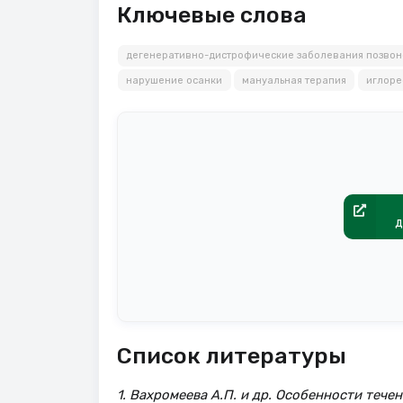
Ключевые слова
дегенеративно-дистрофические заболевания позвон
нарушение осанки
мануальная терапия
иглоре
д
Список литературы
1. Вахромеева А.П. и др. Особенности теч