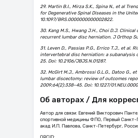
29. Martin B.I., Mirza S.K., Spina N., et al 
for Degenerative Spinal Diseases in the Unite
10.1097/BRS.0000000000002822.
30. Kang M.S., Hwang J.H., Choi D.J. Clinica
recurrent lumbar disc herniation. J Orthop S
31. Leven D., Passias P.G., Errico T.J., et al. 
intervertebral disc herniation: a subanalysis
25. Doi: 10.2106/JBJS.N.01287.
32. McGirt M.J., Ambrossi G.L.G., Datoo G., et
lumbar discectomy: review of outcomes repor
2009;64(2):338–45. Doi: 10.1227/01.NEU.000
Об авторах / Для корре
Автор для связи: Евгений Викторович Панте
спортивной медицины ФПО, Первый Санкт-П
акад И.П. Павлова, Санкт-Петербург, Росси
ORCID: