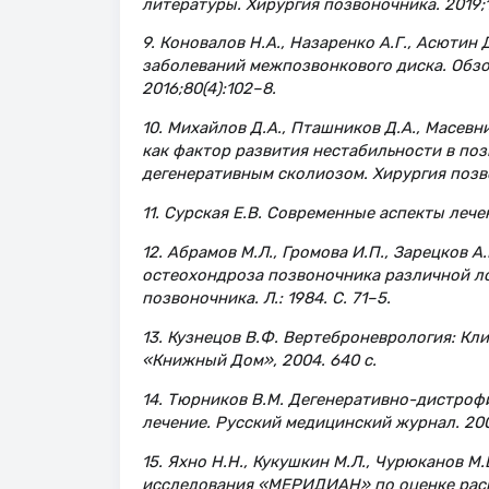
литературы. Хирургия позвоночника. 2019;1
9. Коновалов Н.А., Назаренко А.Г., Асютин
заболеваний межпозвонкового диска. Обзо
2016;80(4):102–8.
10. Михайлов Д.А., Пташников Д.А., Масев
как фактор развития нестабильности в по
дегенеративным сколиозом. Хирургия позво
11. Сурская Е.В. Современные аспекты лече
12. Абрамов М.Л., Громова И.П., Зарецков 
остеохондроза позвоночника различной ло
позвоночника. Л.: 1984. С. 71–5.
13. Кузнецов В.Ф. Вертеброневрология: Кл
«Книжный Дом», 2004. 640 с.
14. Тюрников В.М. Дегенеративно-дистроф
лечение. Русский медицинский журнал. 200
15. Яхно Н.Н., Кукушкин М.Л., Чурюканов М
исследования «МЕРИДИАН» по оценке расп