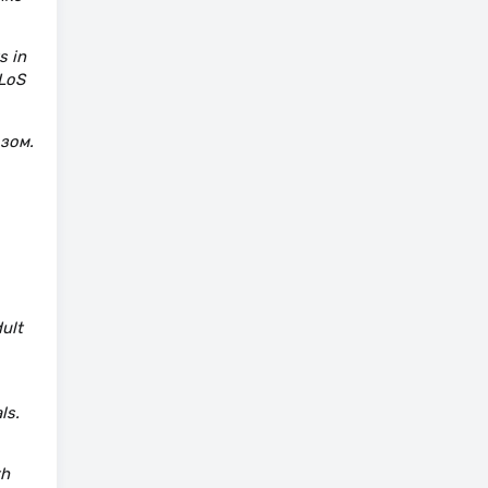
s in
PLoS
зом.
ult
ls.
th