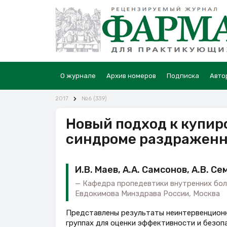
О журнале
Архив номеров
Подписка
Авто
2017
№6 (339)
Новый подход к купир
синдроме раздраженн
И.В. Маев, А.А. Самсонов, А.В. С
Кафедра пропедевтики внутренних бол
Евдокимова Минздрава России, Москва
Представлены результаты неинтервенционн
группах для оценки эффективности и безоп