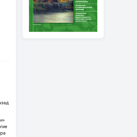
азад
и»
огие
ира