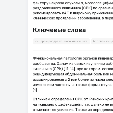
фактору некроза опухоли α, мозгоспецифиче
раздраженного кишечника (СРК) по сравне
рекомендовать кАТ к широкому применению
клинических проявлений заболевания, в пер
Ключевые слова
синдром раздраженного кишечника
болевой син
Функциональная патология органов пищева
сообщества. Одним из самых изученных заб
кишечника (СРК) [11–14], при котором, согл
рецидивирующая абдоминальная боль как ми
ассоциированная с 2 или более из числа сл
изменением частоты, а также формы стула.
[1].
Отличием определения СРК от Римских крит
на «связано с дефекацией», т.к. далеко не
отмечают ее усиление. Также из определен