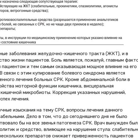
ные заболевания желудочно-кишечного тракта (ЖКТ), и в
тво жизни пациентов. Боль является, пожалуй, главным факт
я пациентом и тем самым оказывающая мощное влияние на его
 В связи с этим купирование болевого синдрома является
нного лечения больных СРК. Кроме абдоминальной боли в
ойства моторной функции кишечника, висцеральная
 кишечной микробиоты. Коррекция указанных нарушений,
спех лечения.
чные изыскания на тему СРК, вопросы лечения данного
бельными. Дело в том, что до сегодняшнего дня не было
твовало бы на все звенья патогенеза СРК. Врач вынужден был
олитик и средство, влияющее на нарушения стула: слабительн
нескольких препаратов снижает приверженность пациентов