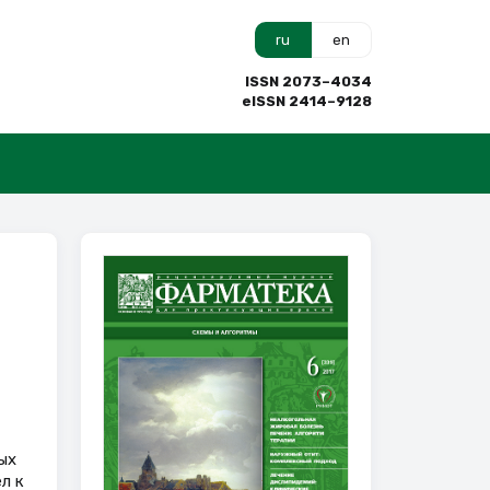
ru
en
ISSN 2073–4034
eISSN 2414–9128
ых
л к