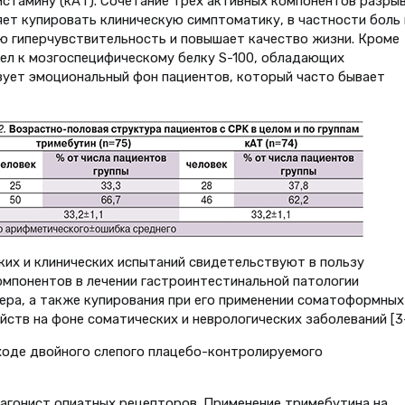
гистамину (кАТ). Сочетание трех активных компонентов разры
яет купировать клиническую симптоматику, в частности боль 
ю гиперчувствительность и повышает качество жизни. Кроме
тел к мозгоспецифическому белку S-100, обладающих
зует эмоциональный фон пациентов, который часто бывает
их и клинических испытаний свидетельствуют в пользу
омпонентов в лечении гастроинтестинальной патологии
ера, а также купирования при его применении соматоформных
ств на фоне соматических и неврологических заболеваний [3–
оде двойного слепого плацебо-контролируемого
агонист опиатных рецепторов. Применение тримебутина на