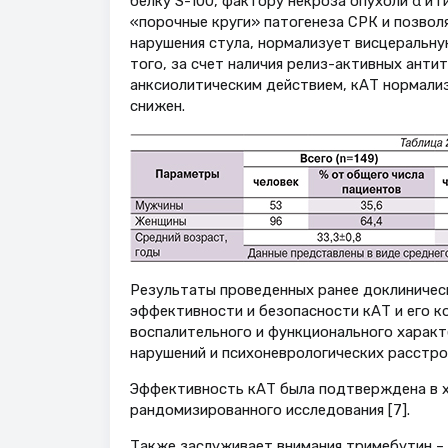
белку S-100, фактору некроза опухоли α и 
«порочные круги» патогенеза СРК и позвол
нарушения стула, нормализует висцеральну
того, за счет наличия релиз-активных анти
анксиолитическим действием, кАТ нормали
снижен.
Результаты проведенных ранее доклиническ
эффективности и безопасности кАТ и его к
воспалительного и функционального характ
нарушений и психоневрологических расстрой
Эффективность кАТ была подтверждена в х
рандомизированного исследования [7].
Также заслуживает внимания тримебутин – 