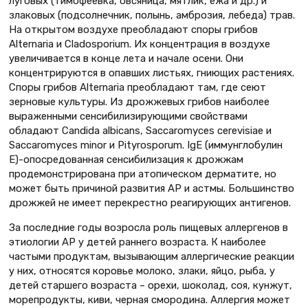
луговых (тимофеевка, овсяница, мятлик, ежа и др.) и
злаковых (подсолнечник, полынь, амброзия, лебеда) трав.
На открытом воздухе преобладают споры грибов
Alternaria и Cladosporium. Их концентрация в воздухе
увеличивается в конце лета и начале осени. Они
концентрируются в опавших листьях, гниющих растениях.
Споры грибов Alternaria преобладают там, где сеют
зерновые культуры. Из дрожжевых грибов наиболее
выраженными сенсибилизирующими свойствами
обладают Candida albicans, Saccaromyces cerevisiae и
Saccaromyces minor и Pityrosporum. IgE (иммунглобулин
Е)-опосредованная сенсибилизация к дрожжам
продемонстрирована при атопическом дерматите, но
может быть причиной развития АР и астмы. Большинство
дрожжей не имеет перекрестно реагирующих антигенов.
За последние годы возросла роль пищевых аллергенов в
этиологии АР у детей раннего возраста. К наиболее
частыми продуктам, вызывающим аллергические реакции
у них, относятся коровье молоко, злаки, яйцо, рыба, у
детей старшего возраста – орехи, шоколад, соя, кунжут,
морепродукты, киви, черная смородина. Аллергия может