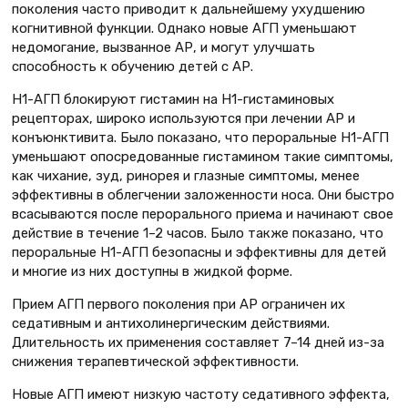
поколения часто приводит к дальнейшему ухудшению
когнитивной функции. Однако новые АГП уменьшают
недомогание, вызванное АР, и могут улучшать
способность к обучению детей с АР.
H1-АГП блокируют гистамин на Н1-гистаминовых
рецепторах, широко используются при лечении АР и
конъюнктивита. Было показано, что пероральные H1-АГП
уменьшают опосредованные гистамином такие симптомы,
как чихание, зуд, ринорея и глазные симптомы, менее
эффективны в облегчении заложенности носа. Они быстро
всасываются после перорального приема и начинают свое
действие в течение 1–2 часов. Было также показано, что
пероральные H1-АГП безопасны и эффективны для детей
и многие из них доступны в жидкой форме.
Прием АГП первого поколения при АР ограничен их
седативным и антихолинергическим действиями.
Длительность их применения составляет 7–14 дней из-за
снижения терапевтической эффективности.
Новые АГП имеют низкую частоту седативного эффекта,