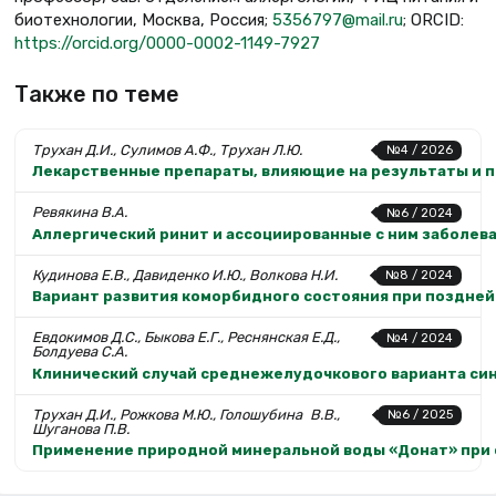
биотехнологии, Москва, Россия;
5356797@mail.ru
; ORCID:
https://orcid.org/0000-0002-1149-7927
Также по теме
Трухан Д.И., Сулимов А.Ф., Трухан Л.Ю.
№4 / 2026
Лекарственные препараты, влияющие на результаты и п
Ревякина В.А.
№6 / 2024
Аллергический ринит и ассоциированные с ним заболева
Кудинова Е.В., Давиденко И.Ю., Волкова Н.И.
№8 / 2024
Вариант развития коморбидного состояния при поздней
Евдокимов Д.С., Быкова Е.Г., Реснянская Е.Д.,
№4 / 2024
Болдуева С.А.
Клинический случай среднежелудочкового варианта си
Трухан Д.И., Рожкова М.Ю., Голошубина В.В.,
№6 / 2025
Шуганова П.В.
Применение природной минеральной воды «Донат» при 