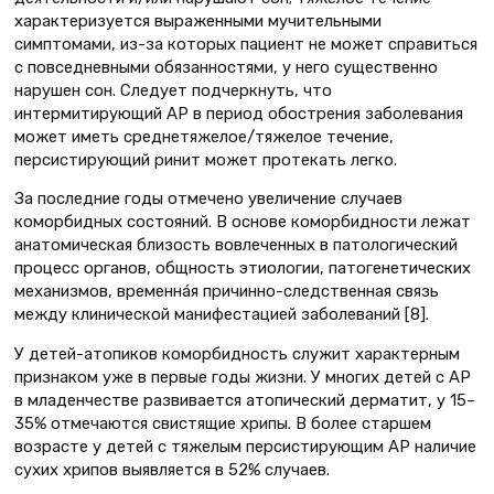
характеризуется выраженными мучительными
симптомами, из-за которых пациент не может справиться
с повседневными обязанностями, у него существенно
нарушен сон. Следует подчеркнуть, что
интермитирующий АР в период обострения заболевания
может иметь среднетяжелое/тяжелое течение,
персистирующий ринит может протекать легко.
За последние годы отмечено увеличение случаев
коморбидных состояний. В основе коморбидности лежат
анатомическая близость вовлеченных в патологический
процесс органов, общность этиологии, патогенетических
механизмов, временнáя причинно-следственная связь
между клинической манифестацией заболеваний [8].
У детей-атопиков коморбидность служит характерным
признаком уже в первые годы жизни. У многих детей с АР
в младенчестве развивается атопический дерматит, у 15–
35% отмечаются свистящие хрипы. В более старшем
возрасте у детей с тяжелым персистирующим АР наличие
сухих хрипов выявляется в 52% случаев.