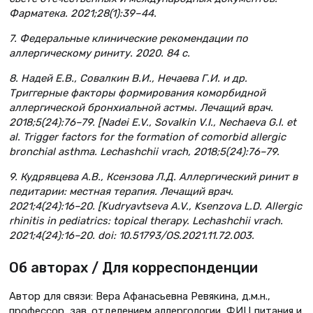
Фарматека. 2021;28(1):39–44.
7. Федеральные клинические рекомендации по
аллергическому риниту. 2020. 84 с.
8. Надей Е.В., Совалкин В.И., Нечаева Г.И. и др.
Триггерные факторы формирования коморбидной
аллергической бронхиальной астмы. Лечащий врач.
2018;5(24):76–79. [Nadei E.V., Sovalkin V.I., Nechaeva G.I. et
al. Trigger factors for the formation of comorbid allergic
bronchial asthma. Lechashchii vrach, 2018;5(24):76–79.
9. Кудрявцева А.В., Ксензова Л.Д. Аллергический ринит в
педитарии: местная терапия. Лечащий врач.
2021;4(24):16–20. [Kudryavtseva A.V., Ksenzova L.D. Allergic
rhinitis in pediatrics: topical therapy. Lechashchii vrach.
2021;4(24):16–20. doi: 10.51793/OS.2021.11.72.003.
Об авторах / Для корреспонденции
Автор для связи: Вера Афанасьевна Ревякина, д.м.н.,
профессор, зав. отделением аллергологии, ФИЦ питания и