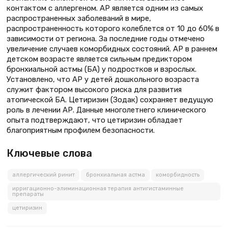
контактом с аллергеном. АР является одним из самых
распространенных заболеваний в мире,
распространенность которого колеблется от 10 до 60% в
зависимости от региона. За последние годы отмечено
увеличение случаев коморбидных состояний. АР в раннем
детском возрасте является сильным предиктором
бронхиальной астмы (БА) у подростков и взрослых.
Установлено, что АР у детей дошкольного возраста
служит фактором высокого риска для развития
атопической БА. Цетиризин (Зодак) сохраняет ведущую
роль в лечении АР. Данные многолетнего клинического
опыта подтверждают, что цетиризин обладает
благоприятным профилем безопасности.
Ключевые слова
аллергический ринит
бронхиальная астма
коморбидность
ирригационно-элиминационная терапия антигистаминные
препараты
цетиризин