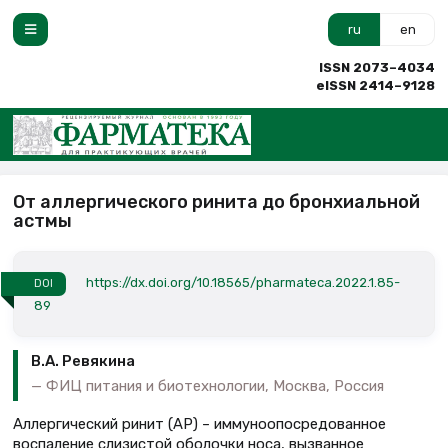
ru
en
ISSN 2073–4034
eISSN 2414–9128
От аллергического ринита до бронхиальной
астмы
https://dx.doi.org/10.18565/pharmateca.2022.1.85-
DOI
89
В.А. Ревякина
ФИЦ питания и биотехнологии, Москва, Россия
Аллергический ринит (АР) – иммуноопосредованное
воспаление слизистой оболочки носа, вызванное