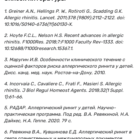
1. Greiner A.N., Hellings P. W., Rotiroti G., Scadding G.K.
Allergic rhinitis. Lancet. 2011;378 (9809):2112–2122. doi:
10.1016/S0140-6736(11)60130-X.
2. Hoyte F.C.L., Nelson H.S. Recent advances in allergic
rhinitis. F1000Res. 2018;7:F1000 Faculty Rev-1333. doi:
10.12688/f1000research.15367.1.
3. Маругин И.В. Особенности клинического течение с
оценкой факторов риска аллергического ринита у детей.
Дисс. канд. мед. наук. Ростов-на-Дону, 2010.
4. Incorvaia C., Cavaliere C., Frati F., Masieri S. Allergic
rhinitis. J Biol Regul Homeost Agents. 2018;32(1 Suppl.
1):61–66.
5. РАДАР. Аллергический ринит у детей. Научно-
практическая программа. Под ред. В.А. Ревякиной, Н.А.
Дайхес, Н.А. Геппе. 2020. 79 с.
6. Ревякина В.А., Кувшинова Е.Д. Аллергический ринит в
свете отечественных и международных документов.