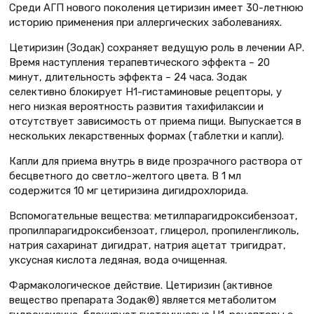
Среди АГП нового поколения цетиризин имеет 30-летнюю
историю применения при аллергических заболеваниях.
Цетиризин (Зодак) сохраняет ведущую роль в лечении АР.
Время наступления терапевтического эффекта – 20
минут, длительность эффекта – 24 часа. Зодак
селективно блокирует Н1-гистаминовые рецепторы, у
него низкая вероятность развития тахифилаксии и
отсутствует зависимость от приема пищи. Выпускается в
нескольких лекарственных формах (таблетки и капли).
Капли для приема внутрь в виде прозрачного раствора от
бесцветного до светло-желтого цвета. В 1 мл
содержится 10 мг цетиризина дигидрохлорида.
Вспомогательные вещества: метилпарагидроксибензоат,
пропилпарагидроксибензоат, глицерол, пропиленгликоль,
натрия сахаринат дигидрат, натрия ацетат тригидрат,
уксусная кислота ледяная, вода очищенная.
Фармакологическое действие. Цетиризин (активное
вещество препарата Зодак®) является метаболитом