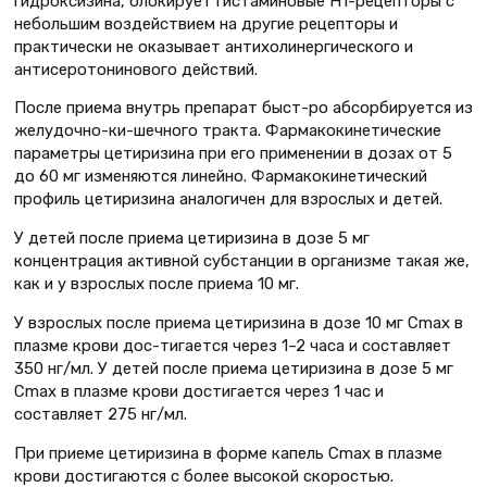
гидроксизина, блокирует гистаминовые H1-рецепторы с
небольшим воздействием на другие рецепторы и
практически не оказывает антихолинергического и
антисеротонинового действий.
После приема внутрь препарат быст-ро абсорбируется из
желудочно-ки-шечного тракта. Фармакокинетические
параметры цетиризина при его применении в дозах от 5
до 60 мг изменяются линейно. Фармакокинетический
профиль цетиризина аналогичен для взрослых и детей.
У детей после приема цетиризина в дозе 5 мг
концентрация активной субстанции в организме такая же,
как и у взрослых после приема 10 мг.
У взрослых после приема цетиризина в дозе 10 мг Cmax в
плазме крови дос-тигается через 1–2 часа и составляет
350 нг/мл. У детей после приема цетиризина в дозе 5 мг
Cmax в плазме крови достигается через 1 час и
составляет 275 нг/мл.
При приеме цетиризина в форме капель Cmax в плазме
крови достигаются с более высокой скоростью.