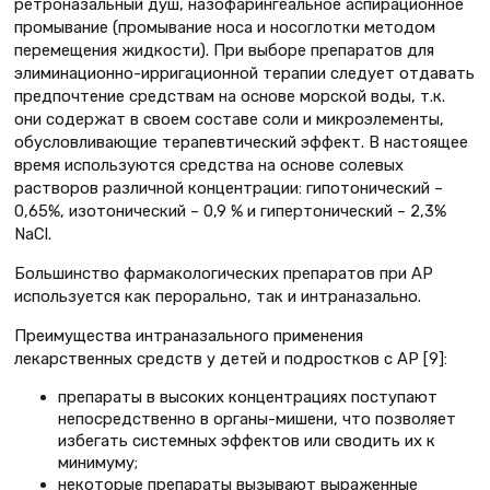
ретроназальный душ, назофарингеальное аспирационное
промывание (промывание носа и носоглотки методом
перемещения жидкости). При выборе препаратов для
элиминационно-ирригационной терапии следует отдавать
предпочтение средствам на основе морской воды, т.к.
они содержат в своем составе соли и микроэлементы,
обусловливающие терапевтический эффект. В настоящее
время используются средства на основе солевых
растворов различной концентрации: гипотонический –
0,65%, изотонический – 0,9 % и гипертонический – 2,3%
NaCl.
Большинство фармакологических препаратов при АР
используется как перорально, так и интраназально.
Преимущества интраназального применения
лекарственных средств у детей и подростков с АР [9]:
препараты в высоких концентрациях поступают
непосредственно в органы-мишени, что позволяет
избегать системных эффектов или сводить их к
минимуму;
некоторые препараты вызывают выраженные