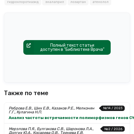
гидрохлоротиазид
эналаприл
лозартан
атенолол
Полный текст статьи
доступен в "Библиотеке Врача"
Также по теме
Реброва Е.В., Ших Е.В., Казаков Р.Е., Мелконян
№14 / 2023
Г.Г., Кулагина Н.П.
Анализ частоты встречаемости полиморфизмов генов CYP
Мерзлова П.Я., Булгакова С.В., Шаронова Л.А.,
№2 / 2026
Долгих Ю.А., Косарева О.В., Тренева Е.В.