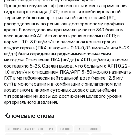
Проведено изучение эффективности и места применения
гидрохлоротиазида (ГХТ) в моно- и комбинированной
терапии у больных артериальной гипертензией (АГ),
распределенных по ренин-альдостероновому профилю
крови. В исследовании принимали участие 340 больных
эссенциальной АГ. Активность ренина плазмы (АРП; в
норме – 1,0–3,0 нг/мл/ч) и плазменная концентрация
альдостерона (ПКА, в норме – 0,18–0,83 нмоль/л или 5–23
нг/дл) были определены радиоиммунологическим
методом. Отношение ПКА (нг/дл) к АРП (нг/мл/ч) в норме
составляло 5–23. Сделан вывод, что больным с АРП 0,22–
1,0 нг/мл/ч и отношением ПКА/АРП 5–50 можно назначать
ГХТ в метаболически нейтральной дозе (менее 12,5 мг/
сут) в монотерапии и в комбинации с эналаприлом или
лозартаном в низких суточных дозах с дальнейшим
титрованием их дозы до достижения целевого уровня
артериального давления.
Ключевые слова
артериальная гипертензия
ренин
альдостерон