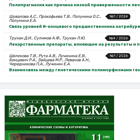
Полипрагмазия как причина низкой приверженности леч
Шувалова А.С., Прокофьева Т.В., Полунина О.С.,
№1 / 2024
Полунина Е.А.
Связь уровней N-концевого предшественника натрийуре
Трухан Д.И., Сулимов А.Ф., Трухан Л.Ю.
№4 / 2026
Лекарственные препараты, влияющие на результаты и п
Шелехова Т.В., Рута А.В., Лучинина Е.В.,
№1 / 2026
Бонцевич Р.А., Зайцева М.Р., Леванов А.Н.,
Чередникова П.А., Лучинин Е.А.
Взаимосвязь между генетическими полиморфизмами гена