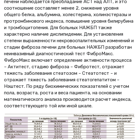
печени наблюдается преобладание АСТ над АЛТ, и это
соотношение составляет менее 2, снижение уровня
общего белка, альбумина, холестерина, холинэстеразы и
протромбинового индекса, повышение уровня билирубина
и тромбоцитопения. Для больных НАЖБП также
характерно наличие дислипидемии. Для установления
степени выраженности некровоспалительных изменений и
стадии фиброза печени для больных НАЖБП разработан
неинвазивный диагностический тест ФиброМакс.
ФиброМакс включает определение активности процесса
– Актитест, стадию фиброза – Фибротест, отражает
тяжесть заболевания стеатозом – Стеатотест – и
отражает тяжесть заболевания стеатогепатитом –
Нэштест. По ряду биохимических показателей с учетом
пола, возраста, роста и веса пациента, на основании
математического анализа производится расчет индекса,
соответствующего той или иной шкале.