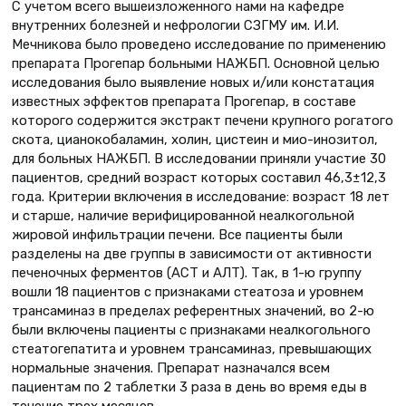
С учетом всего вышеизложенного нами на кафедре
внутренних болезней и нефрологии СЗГМУ им. И.И.
Мечникова было проведено исследование по применению
препарата Прогепар больными НАЖБП. Основной целью
исследования было выявление новых и/или констатация
известных эффектов препарата Прогепар, в составе
которого содержится экстракт печени крупного рогатого
скота, цианокобаламин, холин, цистеин и мио-инозитол,
для больных НАЖБП. В исследовании приняли участие 30
пациентов, средний возраст которых составил 46,3±12,3
года. Критерии включения в исследование: возраст 18 лет
и старше, наличие верифицированной неалкогольной
жировой инфильтрации печени. Все пациенты были
разделены на две группы в зависимости от активности
печеночных ферментов (АСТ и АЛТ). Так, в 1-ю группу
вошли 18 пациентов с признаками стеатоза и уровнем
трансаминаз в пределах референтных значений, во 2-ю
были включены пациенты с признаками неалкогольного
стеатогепатита и уровнем трансаминаз, превышающих
нормальные значения. Препарат назначался всем
пациентам по 2 таблетки 3 раза в день во время еды в