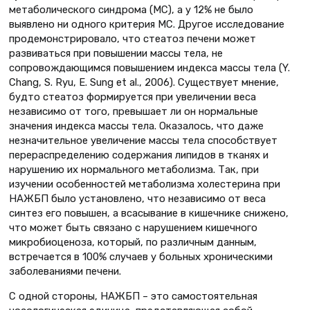
метаболического синдрома (МС), а у 12% не было
выявлено ни одного критерия МС. Другое исследование
продемонстрировало, что стеатоз печени может
развиваться при повышении массы тела, не
сопровождающимся повышением индекса массы тела (Y.
Chang, S. Ryu, E. Sung et al., 2006). Существует мнение,
будто стеатоз формируется при увеличении веса
независимо от того, превышает ли он нормальные
значения индекса массы тела. Оказалось, что даже
незначительное увеличение массы тела способствует
перераспределению содержания липидов в тканях и
нарушению их нормального метаболизма. Так, при
изучении особенностей метаболизма холестерина при
НАЖБП было установлено, что независимо от веса
синтез его повышен, а всасывание в кишечнике снижено,
что может быть связано с нарушением кишечного
микробиоценоза, который, по различным данным,
встречается в 100% случаев у больных хроническими
заболеваниями печени.
С одной стороны, НАЖБП – это самостоятельная