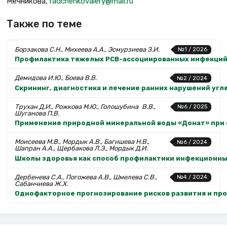
Мечникова,
radchenkovalery@mail.ru
Также по теме
Борзакова С.Н., Михеева А.А., Эсмурзиева З.И.
№1 / 2026
Профилактика тяжелых РСВ-ассоциированных инфекций 
Демидова И.Ю., Боева В.В.
№2 / 2024
Скрининг, диагностика и лечение ранних нарушений уг
Трухан Д.И., Рожкова М.Ю., Голошубина В.В.,
№6 / 2025
Шуганова П.В.
Применение природной минеральной воды «Донат» при 
Моисеева М.В., Мордык А.В., Багишева Н.В.,
№6 / 2024
Шапран А.А., Щербакова Л.Э., Мордык Д.И.
Школы здоровья как способ профилактики инфекционных
Дербенева С.А., Погожева А.В., Шмелева С.В.,
№4 / 2024
Сабанчиева Ж.Х.
Однофакторное прогнозирование рисков развития и пр