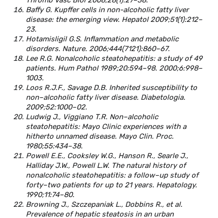
Baffy G. Kupffer cells in non-alcoholic fatty liver
disease: the emerging view. Hepatol 2009;51(1):212–
23.
Hotamisligil G.S. Inflammation and metabolic
disorders. Nature. 2006;444(7121):860–67.
Lee R.G. Nonalcoholic steatohepatitis: a study of 49
patients. Hum Pathol 1989;20:594–98. 2000;6:998–
1003.
Loos R.J.F., Savage D.B. Inherited susceptibility to
non–alcoholic fatty liver disease. Diabetologia.
2009;52:1000–02.
Ludwig J., Viggiano T.R. Non–alcoholic
steatohepatitis: Mayo Clinic experiences with a
hitherto unnamed disease. Mayo Clin. Proc.
1980;55:434–38.
Powell E.E., Cooksley W.G., Hanson R., Searle J.,
Halliday J.W., Powell L.W. The natural history of
nonalcoholic steatohepatitis: a follow–up study of
forty–two patients for up to 21 years. Hepatology.
1990;11:74–80.
Browning J., Szczepaniak L., Dobbins R., et al.
Prevalence of hepatic steatosis in an urban