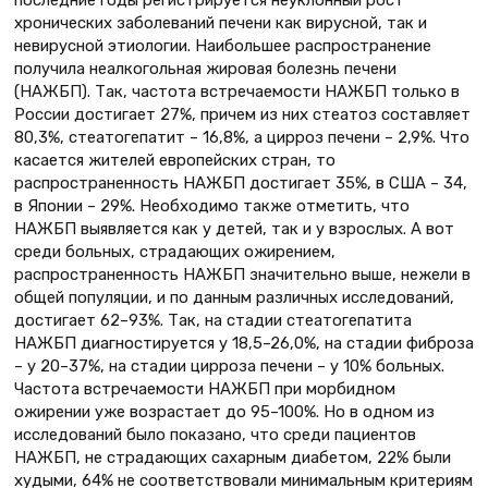
последние годы регистрируется неуклонный рост
хронических заболеваний печени как вирусной, так и
невирусной этиологии. Наибольшее распространение
получила неалкогольная жировая болезнь печени
(НАЖБП). Так, частота встречаемости НАЖБП только в
России достигает 27%, причем из них стеатоз составляет
80,3%, стеатогепатит – 16,8%, а цирроз печени – 2,9%. Что
касается жителей европейских стран, то
распространенность НАЖБП достигает 35%, в США – 34,
в Японии – 29%. Необходимо также отметить, что
НАЖБП выявляется как у детей, так и у взрослых. А вот
среди больных, страдающих ожирением,
распространенность НАЖБП значительно выше, нежели в
общей популяции, и по данным различных исследований,
достигает 62–93%. Так, на стадии стеатогепатита
НАЖБП диагностируется у 18,5–26,0%, на стадии фиброза
– у 20–37%, на стадии цирроза печени – у 10% больных.
Частота встречаемости НАЖБП при морбидном
ожирении уже возрастает до 95–100%. Но в одном из
исследований было показано, что среди пациентов
НАЖБП, не страдающих сахарным диабетом, 22% были
худыми, 64% не соответствовали минимальным критериям