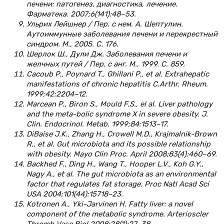
печени: патогенез, диагностика, лечение.
Фарматека. 2007;6(141):48–53.
Ульрих Лейшнер / Пер. с нем. А. Шептулин.
Aутоиммунные заболевания печени и перекрестный
синдром. М., 2005. С. 176.
Шерлок Ш., Дули Дж. Заболевания печени и
желчных путей / Пер. с анг. М., 1999. С. 859.
Cacoub P., Poynard T., Ghillani P., et al. Extrahepatic
manifestations of chronic hepatitis C.Arthr. Rheum.
1999;42:2204–12.
Marcean P., Biron S., Mould F.S., el аl. Liver pathology
and the meta-bolic syndrome X in severe obesity. J.
Clin. Еndocrinol. Metab. 1999;84:1513–17.
DiBaise J.K., Zhang H., Crowell M.D., Krajmalnik-Brown
R., et al. Gut microbiota and its possible relationship
with obesity. Mayo Clin Proc. April 2008;83(4):460–69.
Backhed F., Ding H., Wang T., Hooper L.V., Koh G.Y.,
Nagy A., et al. The gut microbiota as an environmental
factor that regulates fat storage. Proc Natl Acad Sci
USA 2004;101(44):15718–23.
Kotronen A., Yki-Jarvinen H. Fatty liver: a novel
component of the metabolic syndrome. Arterioscler
Thromb Vasc Biol 2008;28(1):27–38.