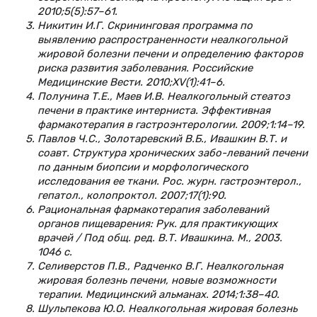
2010;5(5):57–61.
Никитин И.Г. Скрининговая программа по
выявлению распространенности неалкогольной
жировой болезни печени и определению факторов
риска развития заболевания. Российские
Медицинские Вести. 2010;XV(1):41–6.
Полунина Т.Е., Маев И.В. Неалкогольный стеатоз
печени в практике интерниста. Эффективная
фармакотерапия в гастроэнтерологии. 2009;1:14–19.
Павлов Ч.С., Золотаревский В.Б., Ивашкин В.Т. и
соавт. Структура хронических забо-леваний печени
по данным биопсии и морфологического
исследования ее ткани. Рос. журн. гастроэнтерол.,
гепатол., колопроктол. 2007;17(1):90.
Рациональная фармакотерапия заболеваний
органов пищеварения: Рук. для практикующих
врачей / Под общ. ред. В.Т. Ивашкина. М., 2003.
1046 с.
Селиверстов П.В., Радченко В.Г. Неалкогольная
жировая болезнь печени, новые возможности
терапии. Медицинский альманах. 2014;1:38–40.
Шульпекова Ю.О. Неалкогольная жировая болезнь