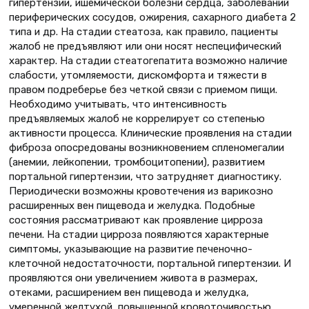
гипертензии, ишемической болезни сердца, заболеваний
периферических сосудов, ожирения, сахарного диабета 2
типа и др. На стадии стеатоза, как правило, пациенты
жалоб не предъявляют или они носят неспецифический
характер. На стадии стеатогепатита возможно наличие
слабости, утомляемости, дискомфорта и тяжести в
правом подреберье без четкой связи с приемом пищи.
Необходимо учитывать, что интенсивность
предъявляемых жалоб не коррелирует со степенью
активности процесса. Клинические проявления на стадии
фиброза опосредованы возникновением спленомегалии
(анемии, лейкопении, тромбоцитопении), развитием
портальной гипертензии, что затрудняет диагностику.
Периодически возможны кровотечения из варикозно
расширенных вен пищевода и желудка. Подобные
состояния рассматривают как проявление цирроза
печени. На стадии цирроза появляются характерные
симптомы, указывающие на развитие печеночно-
клеточной недостаточности, портальной гипертензии. И
проявляются они увеличением живота в размерах,
отеками, расширением вен пищевода и желудка,
умеренной желтухой, повышенной кровоточивостью.