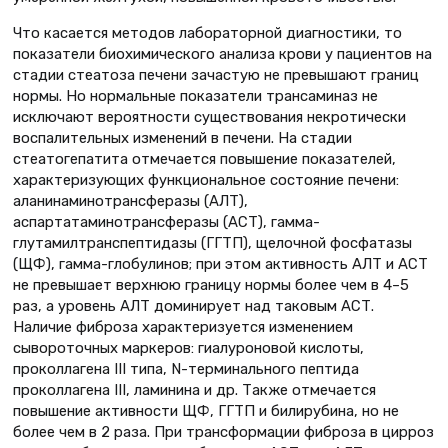
Что касается методов лабораторной диагностики, то
показатели биохимического анализа крови у пациентов на
стадии стеатоза печени зачастую не превышают границ
нормы. Но нормальные показатели трансаминаз не
исключают вероятности существования некротически
воспалительных изменений в печени. На стадии
стеатогепатита отмечается повышение показателей,
характеризующих функциональное состояние печени:
аланинаминотрансферазы (АЛТ),
аспартатаминотрансферазы (АСТ), гамма-
глутамилтранспептидазы (ГГТП), щелочной фосфатазы
(ЩФ), гамма-глобулинов; при этом активность АЛТ и АСТ
не превышает верхнюю границу нормы более чем в 4–5
раз, а уровень АЛТ доминирует над таковым АСТ.
Наличие фиброза характеризуется изменением
сывороточных маркеров: гиалуроновой кислоты,
проколлагена III типа, N-терминального пептида
проколлагена III, ламинина и др. Также отмечается
повышение активности ЩФ, ГГТП и билирубина, но не
более чем в 2 раза. При трансформации фиброза в цирроз