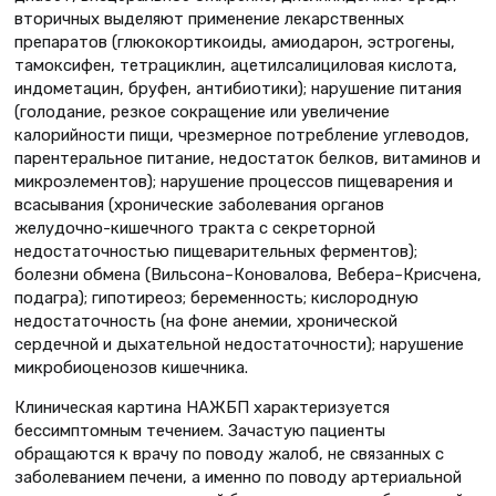
вторичных выделяют применение лекарственных
препаратов (глюкокортикоиды, амиодарон, эстрогены,
тамоксифен, тетрациклин, ацетилсалициловая кислота,
индометацин, бруфен, антибиотики); нарушение питания
(голодание, резкое сокращение или увеличение
калорийности пищи, чрезмерное потребление углеводов,
парентеральное питание, недостаток белков, витаминов и
микроэлементов); нарушение процессов пищеварения и
всасывания (хронические заболевания органов
желудочно-кишечного тракта с секреторной
недостаточностью пищеварительных ферментов);
болезни обмена (Вильсона–Коновалова, Вебера–Крисчена,
подагра); гипотиреоз; беременность; кислородную
недостаточность (на фоне анемии, хронической
сердечной и дыхательной недостаточности); нарушение
микробиоценозов кишечника.
Клиническая картина НАЖБП характеризуется
бессимптомным течением. Зачастую пациенты
обращаются к врачу по поводу жалоб, не связанных с
заболеванием печени, а именно по поводу артериальной