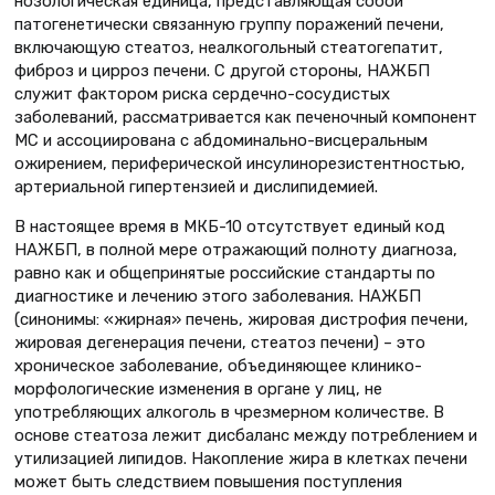
нозологическая единица, представляющая собой
патогенетически связанную группу поражений печени,
включающую стеатоз, неалкогольный стеатогепатит,
фиброз и цирроз печени. С другой стороны, НАЖБП
служит фактором риска сердечно-сосудистых
заболеваний, рассматривается как печеночный компонент
МС и ассоциирована с абдоминально-висцеральным
ожирением, периферической инсулинорезистентностью,
артериальной гипертензией и дислипидемией.
В настоящее время в МКБ-10 отсутствует единый код
НАЖБП, в полной мере отражающий полноту диагноза,
равно как и общепринятые российские стандарты по
диагностике и лечению этого заболевания. НАЖБП
(синонимы: «жирная» печень, жировая дистрофия печени,
жировая дегенерация печени, стеатоз печени) – это
хроническое заболевание, объединяющее клинико-
морфологические изменения в органе у лиц, не
употребляющих алкоголь в чрезмерном количестве. В
основе стеатоза лежит дисбаланс между потреблением и
утилизацией липидов. Накопление жира в клетках печени
может быть следствием повышения поступления