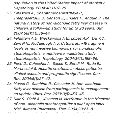
population in the United States: impact of ethnicity.
Hepatology. 2004;40:1387–95.
Feldstein A., Charatcharoenwitthaya P.,
Treeprasertsuk S., Benson J., Enders F., Angulo P. The
natural history of non-alcoholic fatty liver disease in
children: a follow-up study for up to 20 years. Gut.
2009;58(11):1538–44.
Feldstein A.E., Wieckowska A.Е., Lopez A.R., Liu Y.C.,
Zein N.N., McCullough A.J. Cytokeratin-18 fragment
levels as noninvasive biomarkers for nonalcoholic
steatohepatitis: a multicenter validation study
steatohepatitis. Hepatology. 2004;39(1):188–96.
Festi D., Colecchia A., Sacco T., Bondi M., Roda E.,
Marchesini G. Hepatic steatosis in obese patients:
clinical aspects and prognostic significance. Obes.
Rev. 2004;5(1):27–42.
Musso G., Gambino R., Cassader M. Non-alcoholic
fatty liver disease from pathogenesis to management:
an update. Obes. Rev. 2010;11(6):430–45.
Nair S., Diehl A., Wiseman M. Metformin in the triement
of non- alcoholic steatohepatitis: a pilot open label
trial. Aliment Pharmacol. Ther. 2004;20:23–8.