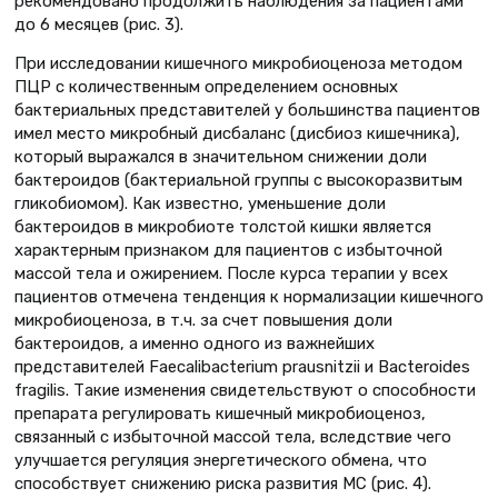
рекомендовано продолжить наблюдения за пациентами
до 6 месяцев (рис. 3).
При исследовании кишечного микробиоценоза методом
ПЦР с количественным определением основных
бактериальных представителей у большинства пациентов
имел место микробный дисбаланс (дисбиоз кишечника),
который выражался в значительном снижении доли
бактероидов (бактериальной группы с высокоразвитым
гликобиомом). Как известно, уменьшение доли
бактероидов в микробиоте толстой кишки является
характерным признаком для пациентов с избыточной
массой тела и ожирением. После курса терапии у всех
пациентов отмечена тенденция к нормализации кишечного
микробиоценоза, в т.ч. за счет повышения доли
бактероидов, а именно одного из важнейших
представителей Faecalibacterium prausnitzii и Bacteroides
fragilis. Такие изменения свидетельствуют о способности
препарата регулировать кишечный микробиоценоз,
связанный с избыточной массой тела, вследствие чего
улучшается регуляция энергетического обмена, что
способствует снижению риска развития МС (рис. 4).