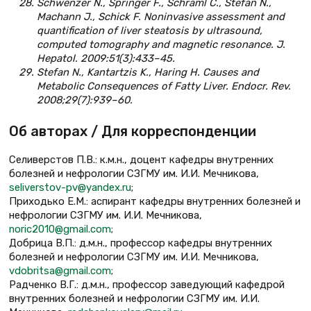
Schwenzer N., Springer F., Schraml C., Stefan N.,
Machann J., Schick F. Noninvasive assessment and
quantification of liver steatosis by ultrasound,
computed tomography and magnetic resonance. J.
Hepatol. 2009:51(3):433–45.
Stefan N., Kantartzis K., Hаring H. Causes and
Metabolic Consequences of Fatty Liver. Endocr. Rev.
2008;29(7):939–60.
Об авторах / Для корреспонденции
Селиверстов П.В.: к.м.н., доцент кафедры внутренних
болезней и нефрологии СЗГМУ им. И.И. Мечникова,
seliverstov-pv@yandex.ru
;
Приходько Е.М.: аспирант кафедры внутренних болезней и
нефрологии СЗГМУ им. И.И. Мечникова,
noric2010@gmail.com
;
Добрица В.П.: д.м.н., профессор кафедры внутренних
болезней и нефрологии СЗГМУ им. И.И. Мечникова,
vdobritsa@gmail.com
;
Радченко В.Г.: д.м.н., профессор заведующий кафедрой
внутренних болезней и нефрологии СЗГМУ им. И.И.