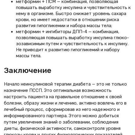
метформин + ПСМ — комбинация, позволяющая
повышать выработ­ку инсулина и чувствительность к
нему в организме. Быстро снижа­ет уровень сахара
крови, но имеет недостатки в отношении риска
развития гипогликемии и набора массы тела;
метформин + ингибиторы ДПП-4 — комбинация,
позволяющая повы­шать выработку инсулина глюко­
зозависимым путем и чувствитель­ность к инсулину.
Не приводит к развитию гипогликемий и набору
массы тела.
Заключение
Начало неинсулиновой терапии диабета — это не только
назначение ПССП. Это оптимальная возмож­ность
настроить пациента на пра­вильное отношение к своей
болезни, образу жизни и лечению, актив­но вовлечь его в
лечебный процесс, сформировав из него надежного и
информированного партнера. Этого можно добиться
путем увеличения знаний о заболевании, соблюдения
диеты, физической активности, само­контроля уровня
глюкозы крови и других физиологических показателей.