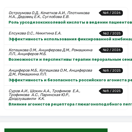
Остроумова О.Д., Кочетков А.И., Плотникова
№4 / 2026
Н.А., Дедовец Е.К., Суглобова Е.В.
Роль урсодезоксихолевой кислоты в ведении пациенто
Елсукова О.С., Никитина Е.А.
№2 / 2025
Эффективность использования фиксированной комбинаци
Котешкова О.М., Анциферова Д.М., Ромашкина
№2 / 2026
Л.П., Анциферов М.Б.
Возможности и перспективы терапии пероральным сем
Анциферов М.Б., Котешкова О.М., Анциферова
№8 / 2025
Д.М., Ромашкина Л.П.
Эффективность и безопасность российского агониста р
Суров А.И., Шохин А.А., Трофимов Е.А.,
№8 / 2025
Трофимова А.С., Паринская Ю.Р.,
Дзодзуашвили К.К.
Влияние агонистов рецептора глюкагоноподобного пеп