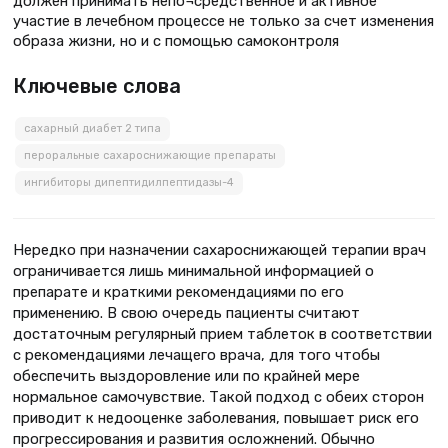
должен принимать непо¬средственное и активное
участие в лечебном процессе не только за счет изменения
образа жизни, но и с помощью самоконтроля
Ключевые слова
сахарный диабет 2 типа
пероральные сахароснижающие препараты
ингибиторы дипептидилпептидазы-4
Нередко при назначении сахароснижающей тера­пии врач
ограничивается лишь минимальной информацией о
препарате и краткими рекомендаци­ями по его
применению. В свою оче­редь пациенты считают
достаточным регулярный прием таблеток в соот­ветствии
с рекомендациями лечаще­го врача, для того чтобы
обеспечить выздоровление или по крайней мере
нормальное самочувствие. Такой под­ход с обеих сторон
приводит к недоо­ценке заболевания, повышает риск его
прогрессирования и развития ослож­нений. Обычно