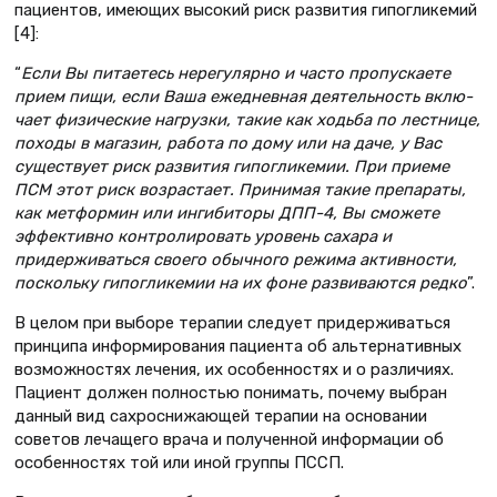
пациентов, имеющих высокий риск развития гипогликемий
[4]:
“
Если Вы питаетесь нерегулярно и часто пропускаете
прием пищи, если Ваша ежедневная деятельность вклю­
чает физические нагрузки, такие как ходьба по лестнице,
походы в магазин, работа по дому или на даче, у Вас
суще­ствует риск развития гипогликемии. При приеме
ПСМ этот риск возраста­ет. Принимая такие препараты,
как метформин или ингибиторы ДПП-4, Вы сможете
эффективно контролиро­вать уровень сахара и
придерживаться своего обычного режима активности,
поскольку гипогликемии на их фоне раз­виваются редко
”.
В целом при выборе терапии следу­ет придерживаться
принципа инфор­мирования пациента об альтернатив­ных
возможностях лечения, их осо­бенностях и о различиях.
Пациент должен полностью понимать, почему выбран
данный вид сахроснижающей терапии на основании
советов леча­щего врача и полученной информа­ции об
особенностях той или иной группы ПССП.