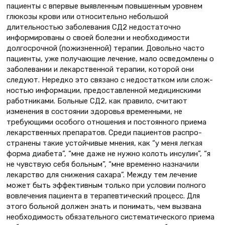
пациенты с впервые выявленным повышенным уровнем
глюкозы крови или относительно небольшой
длительностью заболева­ния СД2 недостаточно
информирова­ны о своей болезни и необходимости
долгосрочной (пожизненной) терапии. Довольно часто
пациенты, уже полу­чающие лечение, мало осведомлены о
заболевании и лекарственной тера­пии, которой они
следуют. Нередко это связано с недостатком или слож­
ностью информации, предоставленной медицинскими
работниками. Больные СД2, как правило, считают
изменения в состоянии здоровья временными, не
требующими особого отношения и постоянного приема
лекарственных препаратов. Среди пациентов распро­
странены такие устойчивые мнения, как “у меня легкая
форма диабета”, “мне даже не нужно колоть инсулин”, “я
не чувствую себя больным”, “мне временно назначили
лекарство для снижения сахара”. Между тем лече­ние
может быть эффективным толь­ко при условии полного
вовлечения пациента в терапевтический про­цесс. Для
этого больной должен знать и понимать, чем вызвана
необходи­мость обязательного систематического приема