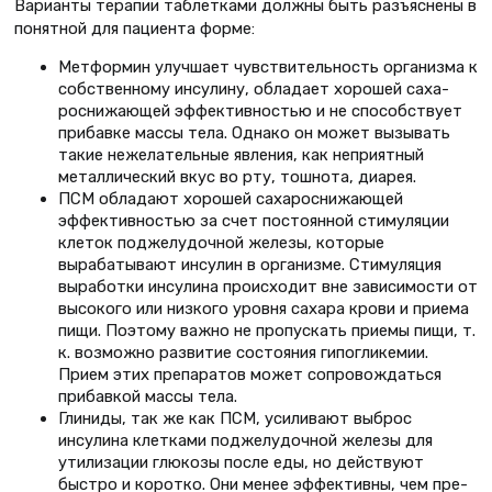
Варианты терапии таблетками должны быть разъяснены в
понятной для пациента форме:
Метформин улучшает чувствитель­ность организма к
собственному инсулину, обладает хорошей саха­
роснижающей эффективностью и не способствует
прибавке массы тела. Однако он может вызывать
такие нежелательные явления, как неприятный
металлический вкус во рту, тошнота, диарея.
ПСМ обладают хорошей сахаросни­жающей
эффективностью за счет постоянной стимуляции
клеток поджелудочной железы, которые
вырабатывают инсулин в организ­ме. Стимуляция
выработки инсули­на происходит вне зависимости от
высокого или низкого уровня саха­ра крови и приема
пищи. Поэтому важно не пропускать приемы пищи, т.
к. возможно развитие состояния гипогликемии.
Прием этих препа­ратов может сопровождаться
при­бавкой массы тела.
Глиниды, так же как ПСМ, уси­ливают выброс
инсулина клет­ками поджелудочной железы для
утилизации глюкозы после еды, но действуют
быстро и коротко. Они менее эффективны, чем пре­