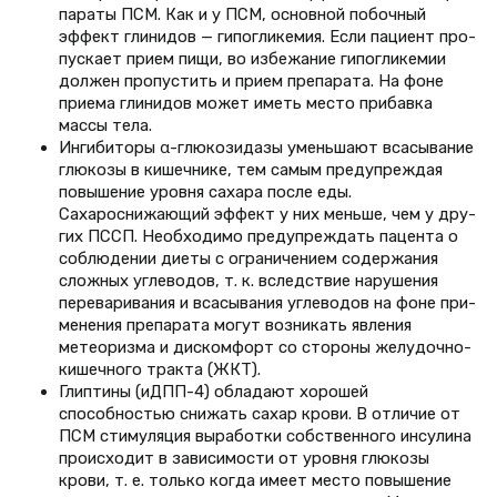
параты ПСМ. Как и у ПСМ, основ­ной побочный
эффект глинидов — гипогликемия. Если пациент про­
пускает прием пищи, во избежание гипогликемии
должен пропустить и прием препарата. На фоне
приема глинидов может иметь место при­бавка
массы тела.
Ингибиторы α-глюкозидазы уменьшают всасывание
глюкозы в кишечнике, тем самым преду­преждая
повышение уровня саха­ра после еды.
Сахароснижающий эффект у них меньше, чем у дру­
гих ПССП. Необходимо предупре­ждать пацента о
соблюдении диеты с ограничением содержания
слож­ных углеводов, т. к. вследствие нарушения
переваривания и вса­сывания углеводов на фоне при­
менения препарата могут возникать явления
метеоризма и дискомфорт со стороны желудочно-
кишечного тракта (ЖКТ).
Глиптины (иДПП-4) обладают хоро­шей
способностью снижать сахар крови. В отличие от
ПСМ стимуля­ция выработки собственного инсу­лина
происходит в зависимости от уровня глюкозы
крови, т. е. только когда имеет место повышение