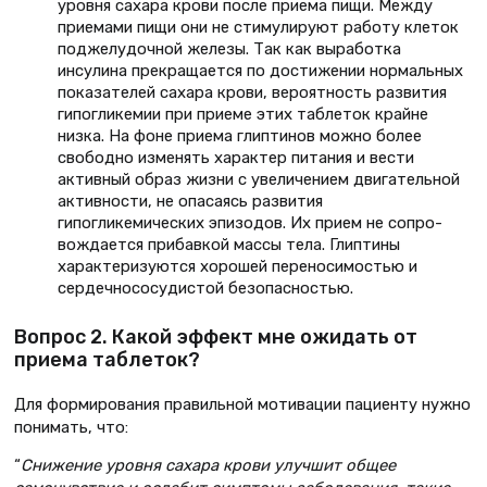
уров­ня сахара крови после приема пищи. Между
приемами пищи они не сти­мулируют работу клеток
поджелу­дочной железы. Так как выработка
инсулина прекращается по достиже­нии нормальных
показателей сахара крови, вероятность развития
гипо­гликемии при приеме этих табле­ток крайне
низка. На фоне приема глиптинов можно более
свободно изменять характер питания и вести
активный образ жизни с увеличе­нием двигательной
активности, не опасаясь развития
гипогликемических эпизодов. Их прием не сопро­
вождается прибавкой массы тела. Глиптины
характеризуются хоро­шей переносимостью и
сердечно­сосудистой безопасностью.
Вопрос 2. Какой эффект мне ожидать от
приема таблеток?
Для формирования правильной мотивации пациенту нужно
пони­мать, что:
“
Снижение уровня сахара крови улуч­шит общее