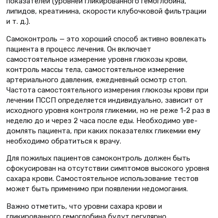
показателей (уровней гликированного гемоглобина,
липидов, креатинина, скорости клубочковой фильтра­ции
и т. д.).
Самоконтроль — это хороший способ активно вовлекать
пациен­та в процесс лечения. Он включает
самостоятельное измерение уров­ня глюкозы крови,
контроль массы тела, самостоятельное измерение
артериального давления, ежеднев­ный осмотр стоп.
Частота самостоя­тельного измерения глюкозы крови при
лечении ПССП определяется индивидуально, зависит от
исходно­го уровня контроля гликемии, но не реже 1-2 раз в
неделю до и через 2 часа после еды. Необходимо уве­
домлять пациента, при каких показа­телях гликемии ему
необходимо обра­титься к врачу.
Для пожилых пациентов самокон­троль должен быть
сфокусирован на отсутствии симптомов высокого уров­ня
сахара крови. Самостоятельное использование тестов
может быть применимо при появлении недомо­гания.
Важно отметить, что уровни сахара крови и
гликированного гемоглобина будут регулярно