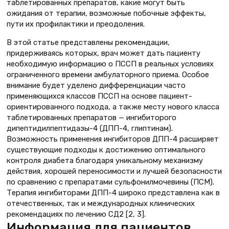
таблетированных препаратов, какие могут быть
ожидания от тера­пии, возможные побочные эффек­ты,
пути их профилактики и преодо­ления.
В этой статье представлены реко­мендации,
придерживаясь которых, врач может дать пациенту
необходи­мую информацию о ПССП в реаль­ных условиях
ограниченного времени амбулаторного приема. Особое
вни­мание будет уделено дифференциации часто
применяющихся классов ПССП на основе пациент-
ориентированного подхода, а также месту нового класса
таблетированных препаратов — ингибиторого
дипептидилпептидазы-4 (ДПП-4, глиптинам).
Возможность применения ингибиторов ДПП-4 расширяет
существующие подходы к достижению оптимального
контроля диабета благодаря уникальному меха­низму
действия, хорошей переноси­мости и лучшей безопасности
по срав­нению с препаратами сульфонилмочевины (ПСМ).
Терапия ингибиторами ДПП-4 широко представлена как в
отечественных, так и международных клинических
рекомендациях по лече­нию СД2 [2, 3].
Информация для пациентов