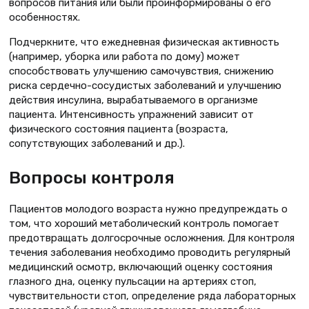
вопросов питания или были проин­формированы о его
особенностях.
Подчеркните, что ежедневная физическая активность
(например, уборка или работа по дому) может
способствовать улучшению самочув­ствия, снижению
риска сердечно-сосудистых заболеваний и улуч­шению
действия инсулина, выра­батываемого в организме
пациента. Интенсивность упражнений зависит от
физического состояния пациента (возраста,
сопутствующих заболева­ний и др.).
Вопросы контроля
Пациентов молодого возраста нужно предупреждать о
том, что хороший метаболический контроль помогает
предотвращать долгосроч­ные осложнения. Для контроля
тече­ния заболевания необходимо про­водить регулярный
медицинский осмотр, включающий оценку состоя­ния
глазного дна, оценку пульсации на артериях стоп,
чувствительности стоп, определение ряда лабораторных