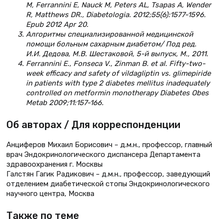
M, Ferrannini E, Nauck M, Peters AL, Tsapas A, Wender
R, Matthews DR., Diabetologia. 2012;55(6):1577-1596.
Epub 2012 Apr 20.
Алгоритмы специализированной медицинской
помощи больным са­харным диабетом/ Под ред.
И.И. Дедова, М.В. Шестаковой, 5-й выпуск, М., 2011.
Ferrannini E., Fonseca V., Zinman B. et al. Fifty-two-
week efficacy and safety of vilda­gliptin vs. glimepiride
in patients with type 2 diabetes mellitus inadequately
controlled on metformin monotherapy Diabetes Obes
Metab 2009;11:157-166.
Об авторах / Для корреспонденции
Анциферов Михаил Борисович – д.м.н., профессор, главный
врач Эндокринологического диспансера Департамента
здравоохранения г. Москвы
Галстян Гагик Радикович – д.м.н., профессор, заведующий
отделением диабетической стопы Эндокринологического
научного центра, Москва
Также по теме