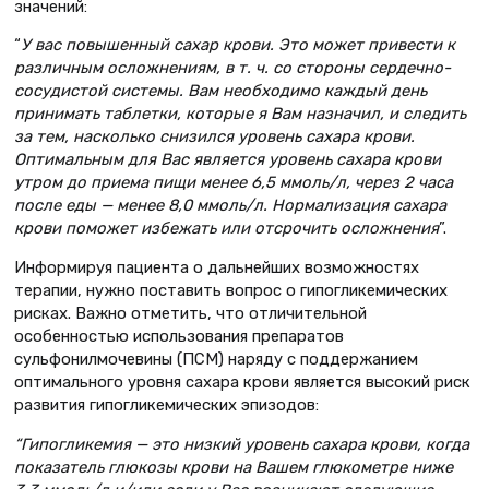
значений:
“
У вас повышенный сахар крови. Это может привести к
различным ослож­нениям, в т. ч. со стороны сердечно­
сосудистой системы. Вам необходимо каждый день
принимать таблетки, которые я Вам назначил, и следить
за тем, насколько снизился уровень саха­ра крови.
Оптимальным для Вас явля­ется уровень сахара крови
утром до приема пищи менее 6,5 ммоль/л, через 2 часа
после еды — менее 8,0 ммоль/л. Нормализация сахара
крови поможет избежать или отсрочить осложнения
”.
Информируя пациента о дальней­ших возможностях
терапии, нужно поставить вопрос о гипогликемических
рисках. Важно отметить, что отличительной
особенностью исполь­зования препаратов
сульфонилмочевины (ПСМ) наряду с поддержанием
оптимального уровня сахара крови является высокий риск
развития гипогликемических эпизодов:
“Гипогликемия — это низкий уро­вень сахара крови, когда
показатель глюкозы крови на Вашем глюкометре ниже