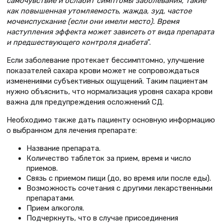
самочувствие и ослабит симптомы заболевания, такие
как повышенная утомляемость, жажда, зуд, частое
мочеиспускание (если они имели место). Время
наступления эффекта может зависеть от вида пре­парата
и предшествующего контроля диабета
”.
Если заболевание протекает бес­симптомно, улучшение
показателей сахара крови может не сопрово­ждаться
изменениями субъективных ощущений. Таким пациентам
нужно объяснить, что нормализация уровня сахара крови
важна для предупрежде­ния осложнений СД.
Необходимо также дать пациенту основную информацию
о выбранном для лечения препарате:
Название препарата.
Количество таблеток за прием, время и число
приемов.
Связь с приемом пищи (до, во время или после еды).
Возможность сочетания с другими лекарственными
препаратами.
Прием алкоголя.
Подчеркнуть, что в случае присое­динения