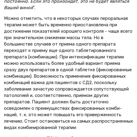
постоянно. Если это произойдет, это не будет являться
Вашей виной
”.
Можно отметить, что в некоторых случаях пероральная
терапия может быть временно приостановлена при
достижении показателей хорошего контроля - чаще всего
при значи­тельном снижении массы тела. Но в
большинстве случаев от приема одно­го препарата
переходят к приему еще одного таблетированного
препарата (комбинации). При интенсификации терапии
можно использовать более удобный вариант приема
сразу двух препаратов в одной таблетке (фикси­рованные
комбинации). Возможность применения фиксированных
комби­наций важна для пациентов с СД2, поскольку
заболевание зачастую сопровождается сопутствующей
пато­логией и, соответственно, приемом других
препаратов. Пациент должен быть достаточно
осведомлен о пре­имуществах фиксированных комби­
наций, т. к. это может повышать его приверженность
лечению. Стоит оста­новиться на самых распространенных
видах комбинированной терапии: