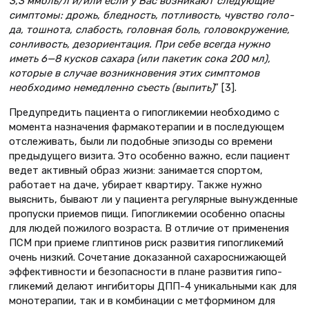
3,3 ммоль/л и/или если у Вас воз­никают следующие
симптомы: дрожь, бледность, потливость, чувство голо­
да, тошнота, слабость, головная боль, головокружение,
сонливость, дезориен­тация. При себе всегда нужно
иметь 6—8 кусков сахара (или пакетик сока 200 мл),
которые в случае возникнове­ния этих симптомов
необходимо немед­ленно съесть (выпить)
” [3].
Предупредить пациента о гипо­гликемии необходимо с
момен­та назначения фармакотерапии и в последующем
отслеживать, были ли подобные эпизоды со времени
преды­дущего визита. Это особенно важно, если пациент
ведет активный образ жизни: занимается спортом,
работа­ет на даче, убирает квартиру. Также нужно
выяснить, бывают ли у паци­ента регулярные вынужденные
про­пуски приемов пищи. Гипогликемии особенно опасны
для людей пожи­лого возраста. В отличие от приме­нения
ПСМ при приеме глиптинов риск развития гипогликемий
очень низкий. Сочетание доказанной саха­роснижающей
эффективности и безопасности в плане развития гипо­
гликемий делают ингибиторы ДПП-4 уникальными как для
монотерапии, так и в комбинации с метформином для