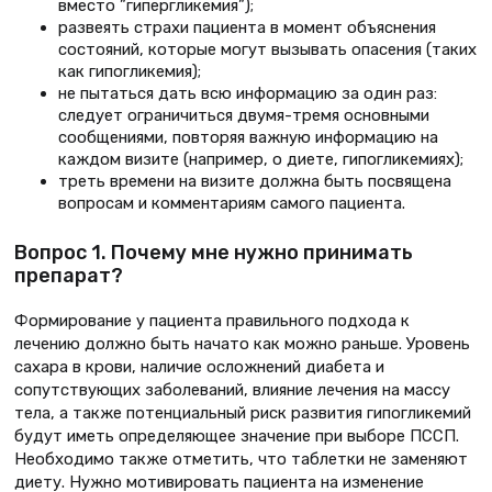
вместо ”гипергликемия”);
развеять страхи пациента в момент объяснения
состояний, которые могут вызывать опасения (таких
как гипогликемия);
не пытаться дать всю информацию за один раз:
следует ограничиться двумя-тремя основными
сообще­ниями, повторяя важную информа­цию на
каждом визите (например, о диете, гипогликемиях);
треть времени на визите должна быть посвящена
вопросам и ком­ментариям самого пациента.
Вопрос 1. Почему мне нужно принимать
препарат?
Формирование у пациента пра­вильного подхода к
лечению долж­но быть начато как можно раньше. Уровень
сахара в крови, наличие осложнений диабета и
сопутствую­щих заболеваний, влияние лечения на массу
тела, а также потенциальный риск развития гипогликемий
будут иметь определяющее значение при выборе ПССП.
Необходимо также отметить, что таблетки не заменяют
диету. Нужно мотивировать пациента на изменение