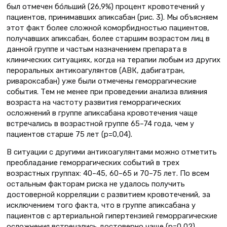
был отмечен бóльший (26,9%) процент кровотечений у
пациентов, принимавших апиксабан (рис. 3). Мы объясняем
этот факт более сложной коморбидностью пациентов,
получавших апиксабан, более старшим возрастом лиц в
данной группе и частым назначением препарата в
клинических ситуациях, когда на терапии любым из других
пероральных антикоагулянтов (АВК, дабигатран,
ривароксабан) уже были отмечены геморрагические
события. Тем не менее при проведении анализа влияния
возраста на частоту развития геморрагических
осложнений в группе апиксабана кровотечения чаще
встречались в возрастной группе 65–74 года, чем у
пациентов старше 75 лет (p=0,04).
В ситуации с другими антикоагулянтами можно отметить
преобладание геморрагических событий в трех
возрастных группах: 40–45, 60–65 и 70–75 лет. По всем
остальным факторам риска не удалось получить
достоверной корреляции с развитием кровотечений, за
исключением того факта, что в группе апиксабана у
пациентов с артериальной гипертензией геморрагические
осложнения встречались достоверно чаще (p=0,02).