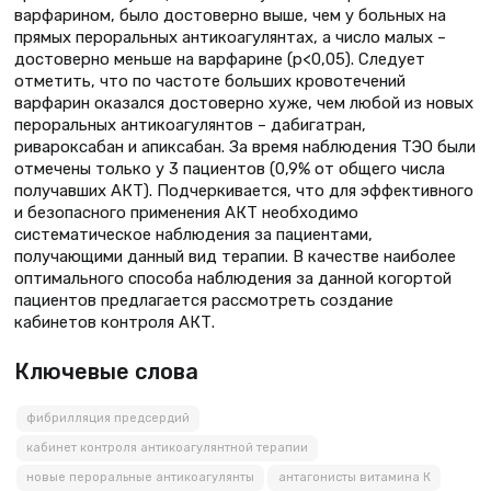
варфарином, было достоверно выше, чем у больных на
прямых пероральных антикоагулянтах, а число малых –
достоверно меньше на варфарине (p<0,05). Следует
отметить, что по частоте больших кровотечений
варфарин оказался достоверно хуже, чем любой из новых
пероральных антикоагулянтов – дабигатран,
ривароксабан и апиксабан. За время наблюдения ТЭО были
отмечены только у 3 пациентов (0,9% от общего числа
получавших АКТ). Подчеркивается, что для эффективного
и безопасного применения АКТ необходимо
систематическое наблюдения за пациентами,
получающими данный вид терапии. В качестве наиболее
оптимального способа наблюдения за данной когортой
пациентов предлагается рассмотреть создание
кабинетов контроля АКТ.
Ключевые слова
фибрилляция предсердий
кабинет контроля антикоагулянтной терапии
новые пероральные антикоагулянты
антагонисты витамина К