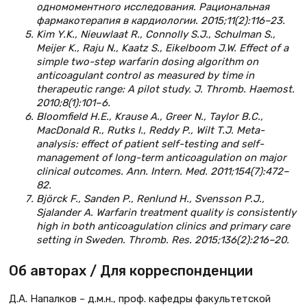
одномоментного исследования. Рациональная
фармакотерапия в кардиологии. 2015;11(2):116–23.
Kim Y.K., Nieuwlaat R., Connolly S.J., Schulman S.,
Meijer K., Raju N., Kaatz S., Eikelboom J.W. Effect of a
simple two-step warfarin dosing algorithm on
anticoagulant control as measured by time in
therapeutic range: A pilot study. J. Thromb. Haemost.
2010;8(1):101–6.
Bloomfield H.E., Krause A., Greer N., Taylor B.C.,
MacDonald R., Rutks I., Reddy P., Wilt T.J. Meta-
analysis: effect of patient self-testing and self-
management of long-term anticoagulation on major
clinical outcomes. Ann. Intern. Med. 2011;154(7):472–
82.
Björck F., Sanden P., Renlund H., Svensson P.J.,
Sjalander A. Warfarin treatment quality is consistently
high in both anticoagulation clinics and primary care
setting in Sweden. Thromb. Res. 2015;136(2):216–20.
Об авторах / Для корреспонденции
Д.А. Напалков – д.м.н., проф. кафедры факультетской