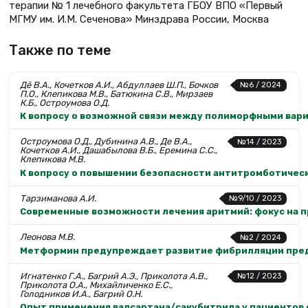
терапии № 1 лечебного факультета ГБОУ ВПО «Первый
МГМУ им. И.М. Сеченова» Минздрава России, Москва
Также по теме
Дё В.А., Кочетков А.И., Абдуллаев Ш.П., Бочков
№6 / 2024
П.О., Клепикова М.В., Батюкина С.В., Мирзаев
К.Б., Остроумова О.Д.
К вопросу о возможной связи между полиморфными вари
Остроумова О.Д., Дубинина А.В., Де В.А.,
№14 / 2023
Кочетков А.И., Дашабылова В.Б., Еремина С.С.,
Клепикова М.В.
К вопросу о повышении безопасности антитромботичес
Тарзиманова А.И.
№9/10 / 2023
Современные возможности лечения аритмий: фокус на 
Леонова М.В.
№2 / 2024
Метформин предупреждает развитие фибрилляции пре
Игнатенко Г.А., Багрий А.Э., Приколота А.В.,
№12 / 2023
Приколота О.А., Михайличенко Е.С.,
Голодников И.А., Багрий О.Н.
Опыт применения валсартана/сакубитрила у пациентов 