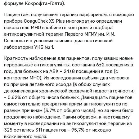
формуле Кокрофта–Голта).
Пациентам, получавшим терапию варфарином, с помощью
прибора CoaguChek XS Plus многократно определяли
показатель МНО в кабинете контроля и подбора
антикоагулянтной терапии Первого МГМУ им. И.М.
Сеченова и в условиях клинико-диагностической
лаборатории УКБ № 1.
Кратность наблюдения для пациентов, получавших новые
пероральные антикоагулянты, составила 6±2 посещения в
год, для больных на АВК – 24±8 посещений в год (с
контролем МНО). Из исследования выбыли два человека
по причине летального исхода (в обоих случаях
декомпенсация хронической сердечной недостаточности)
– 0,62% от общего числа больных. Двенадцать пациентов
самостоятельно прекратили прием антикоагулянтов по
разным причинам (3,7% от общего числа), но за ними было
продолжено наблюдение. Таким образом, к настоящему
моменту в исследовании на антикоагулянтной терапии из
325 остались 311 пациентов – 95,7% от исходно
включенного числа.