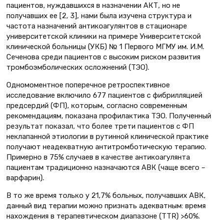
пациентов, нуждавшихся в назначении АКТ, но не
получавших ее [2, 3], нами была изучена структура и
частота назначений антикоагулянтов в стационаре
университетской клиники на примере Университетской
клинической больницы (УКБ) № 1 Первого МГМУ им. И.М.
Сеченова среди пациентов с высоким риском развития
тромбоэмболических осложнений (ТЭО).
Одномоментное поперечное ретроспективное
исследование включило 677 пациентов с фибрилляцией
предсердий (ФП), которым, согласно современным
рекомендациям, показана профилактика ТЭО. Полученный
результат показал, что более трети пациентов с ФП
неклапанной этиологии в рутинной клинической практике
получают неадекватную антитромботическую терапию.
Примерно в 75% случаев в качестве антикоагулянта
пациентам традиционно назначаются АВК (чаще всего –
варфарин).
В то же время только у 21,7% больных, получавших АВК,
данный вид терапии можно признать адекватным: время
нахождения в терапевтическом диапазоне (TTR) >60%.