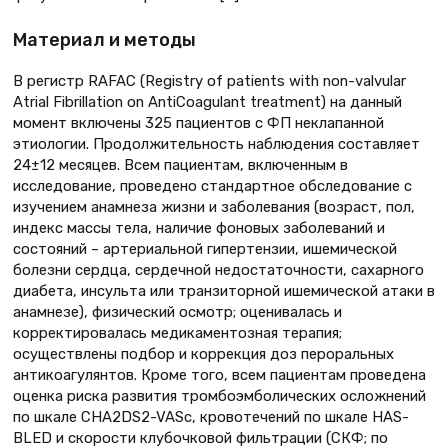
Материал и методы
В регистр RAFAС (Registry of patients with non-valvular
Atrial Fibrillation on AntiCoagulant treatment) на данный
момент включены 325 пациентов с ФП неклапанной
этиологии. Продолжительность наблюдения составляет
24±12 месяцев. Всем пациентам, включенным в
исследование, проведено стандартное обследование с
изучением анамнеза жизни и заболевания (возраст, пол,
индекс массы тела, наличие фоновых заболеваний и
состояний – артериальной гипертензии, ишемической
болезни сердца, сердечной недостаточности, сахарного
диабета, инсульта или транзиторной ишемической атаки в
анамнезе), физический осмотр; оценивалась и
корректировалась медикаментозная терапия;
осуществлены подбор и коррекция доз пероральных
антикоагулянтов. Кроме того, всем пациентам проведена
оценка риска развития тромбоэмболических осложнений
по шкале CHA2DS2-VASс, кровотечений по шкале HAS-
BLED и скорости клубочковой фильтрации (СКФ; по