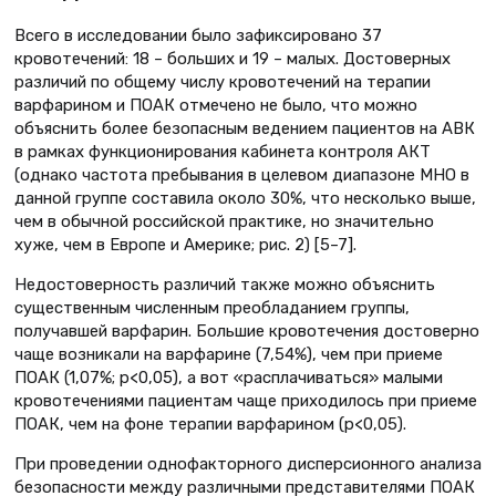
Всего в исследовании было зафиксировано 37
кровотечений: 18 – больших и 19 – малых. Достоверных
различий по общему числу кровотечений на терапии
варфарином и ПОАК отмечено не было, что можно
объяснить более безопасным ведением пациентов на АВК
в рамках функционирования кабинета контроля АКТ
(однако частота пребывания в целевом диапазоне МНО в
данной группе составила около 30%, что несколько выше,
чем в обычной российской практике, но значительно
хуже, чем в Европе и Америке; рис. 2) [5–7].
Недостоверность различий также можно объяснить
существенным численным преобладанием группы,
получавшей варфарин. Большие кровотечения достоверно
чаще возникали на варфарине (7,54%), чем при приеме
ПОАК (1,07%; р<0,05), а вот «расплачиваться» малыми
кровотечениями пациентам чаще приходилось при приеме
ПОАК, чем на фоне терапии варфарином (p<0,05).
При проведении однофакторного дисперсионного анализа
безопасности между различными представителями ПОАК