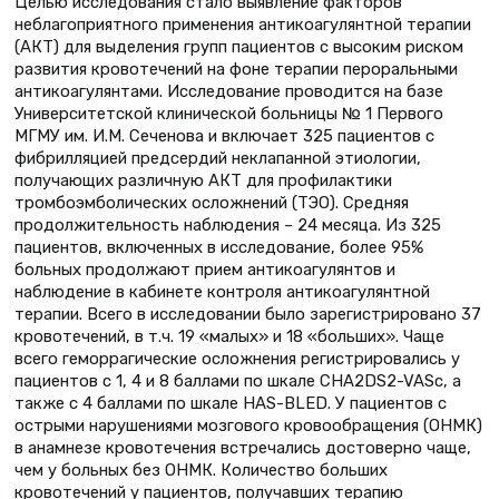
Целью исследования стало выявление факторов
неблагоприятного применения антикоагулянтной терапии
(АКТ) для выделения групп пациентов с высоким риском
развития кровотечений на фоне терапии пероральными
антикоагулянтами. Исследование проводится на базе
Университетской клинической больницы № 1 Первого
МГМУ им. И.М. Сеченова и включает 325 пациентов с
фибрилляцией предсердий неклапанной этиологии,
получающих различную АКТ для профилактики
тромбоэмболических осложнений (ТЭО). Средняя
продолжительность наблюдения – 24 месяца. Из 325
пациентов, включенных в исследование, более 95%
больных продолжают прием антикоагулянтов и
наблюдение в кабинете контроля антикоагулянтной
терапии. Всего в исследовании было зарегистрировано 37
кровотечений, в т.ч. 19 «малых» и 18 «больших». Чаще
всего геморрагические осложнения регистрировались у
пациентов с 1, 4 и 8 баллами по шкале CHA2DS2-VASc, а
также с 4 баллами по шкале HAS-BLED. У пациентов с
острыми нарушениями мозгового кровообращения (ОНМК)
в анамнезе кровотечения встречались достоверно чаще,
чем у больных без ОНМК. Количество больших
кровотечений у пациентов, получавших терапию