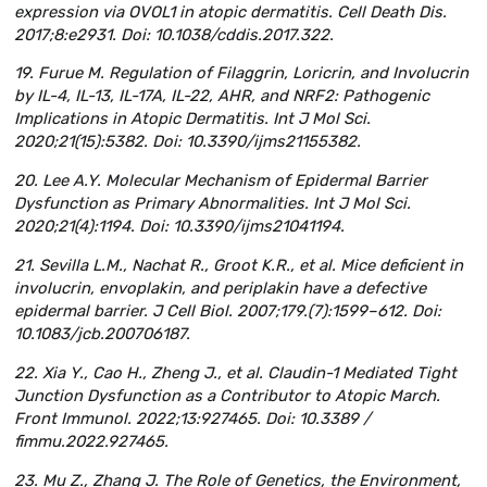
expression via OVOL1 in atopic dermatitis. Cell Death Dis.
2017;8:e2931. Doi: 10.1038/cddis.2017.322.
19. Furue M. Regulation of Filaggrin, Loricrin, and Involucrin
by IL-4, IL-13, IL-17A, IL-22, AHR, and NRF2: Pathogenic
Implications in Atopic Dermatitis. Int J Mol Sci.
2020;21(15):5382. Doi: 10.3390/ijms21155382.
20. Lee A.Y. Molecular Mechanism of Epidermal Barrier
Dysfunction as Primary Abnormalities. Int J Mol Sci.
2020;21(4):1194. Doi: 10.3390/ijms21041194.
21. Sevilla L.M., Nachat R., Groot K.R., et al. Mice deficient in
involucrin, envoplakin, and periplakin have a defective
epidermal barrier. J Cell Biol. 2007;179.(7):1599–612. Doi:
10.1083/jcb.200706187.
22. Xia Y., Cao H., Zheng J., et al. Claudin-1 Mediated Tight
Junction Dysfunction as a Contributor to Atopic March.
Front Immunol. 2022;13:927465. Doi: 10.3389 /
fimmu.2022.927465.
23. Mu Z., Zhang J. The Role of Genetics, the Environment,