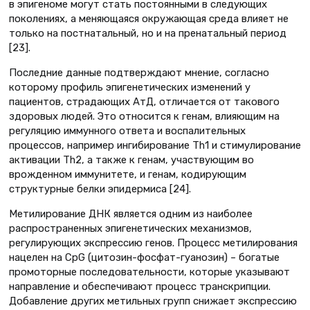
в эпигеноме могут стать постоянными в следующих
поколениях, а меняющаяся окружающая среда влияет не
только на постнатальный, но и на пренатальный период
[23].
Последние данные подтверждают мнение, согласно
которому профиль эпигенетических изменений у
пациентов, страдающих АтД, отличается от такового
здоровых людей. Это относится к генам, влияющим на
регуляцию иммунного ответа и воспалительных
процессов, например ингибирование Th1 и стимулирование
активации Th2, а также к генам, участвующим во
врожденном иммунитете, и генам, кодирующим
структурные белки эпидермиса [24].
Метилирование ДНК является одним из наиболее
распространенных эпигенетических механизмов,
регулирующих экспрессию генов. Процесс метилирования
нацелен на CpG (цитозин-фосфат-гуанозин) – богатые
промоторные последовательности, которые указывают
направление и обеспечивают процесс транскрипции.
Добавление других метильных групп снижает экспрессию