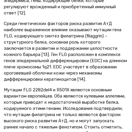
эпидермиса, гены, кодирующие белки, которые
регулируют врожденный и приобретенный иммунный
ответ [12].
Среди генетических факторов риска развития АтД
наиболее выраженное влияние оказывают мутации гена
FLG, кодирующего синтез филаггрина (filaggrin) –
структурного белка, основная роль которого
заключается в развитии и поддержании целостности
кожного барьера [13]. Ген FLG расположен в комплексе
генов эпидермальной дифференцировки (EDC) на длинном
плече хромосомы 1q21. EDC участвует в образовании
ороговевшей оболочки кожи через механизмы
дифференцировки кератиноцитов [14].
Мутации FLG 2282del4 и R501X являются основным
вариантом европейцев. Оба являются нулевыми аллелями,
которые приводят к недостаточной выработке белка,
кодируемого этими генами. Исследования подтвердили,
что мутации филаггрина не только являются фактором
высокого риска развития АтД, но и могут запускать
раннее начало с тяжелым фенотипом. Стоить отметить,