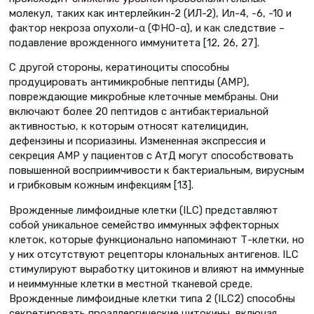
молекул, таких как интерлейкин-2 (ИЛ-2), Ил-4, -6, -10 и
фактор некроза опухоли-α (ФНО-α), и как следствие –
подавление врожденного иммунитета [12, 26, 27].
С другой стороны, кератиноциты способны
продуцировать антимикробные пептиды (AMP),
повреждающие микробные клеточные мембраны. Они
включают более 20 пептидов с антибактериальной
активностью, к которым относят кателицидин,
дефензины и псориазины. Измененная экспрессия и
секреция AMP у пациентов с АтД могут способствовать
повышенной восприимчивости к бактериальным, вирусным
и грибковым кожным инфекциям [13].
Врожденные лимфоидные клетки (ILC) представляют
собой уникальное семейство иммунных эффекторных
клеток, которые функционально напоминают Т-клетки, но
у них отсутствуют рецепторы клональных антигенов. ILC
стимулируют выработку цитокинов и влияют на иммунные
и неиммунные клетки в местной тканевой среде.
Врожденные лимфоидные клетки типа 2 (ILC2) способны
секретировать проаллергические цитокины, включая