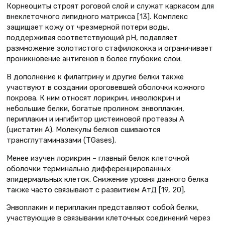
Корнеоциты строят роговой слой и служат каркасом для
внеклеточного липидного матрикса [13]. Комплекс
защищает кожу от чрезмерной потери воды,
поддерживая соответствующий рН, подавляет
размножение золотистого стафилококка и ограничивает
проникновение антигенов в более глубокие слои.
В дополнение к филаггрину и другие белки также
участвуют в создании ороговевшей оболочки кожного
покрова. К ним относят лорикрин, инволюкрин и
небольшие белки, богатые пролином: энвоплакин,
периплакин и ингибитор цистеиновой протеазы А
(цистатин А). Молекулы белков сшиваются
трансглутаминазами (TGases).
Менее изучен лорикрин – главный белок клеточной
оболочки терминально дифференцированных
эпидермальных клеток. Снижение уровня данного белка
также часто связывают с развитием АтД [19, 20].
Энвоплакин и периплакин представляют собой белки,
участвующие в связывании клеточных соединений через