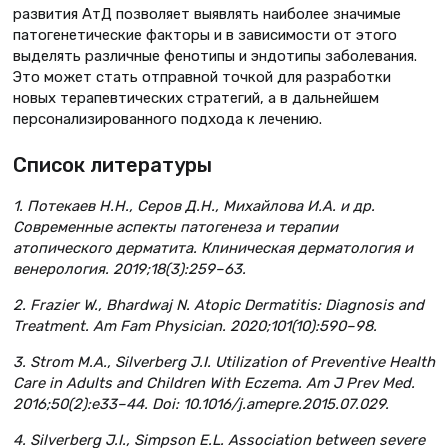
развития АтД позволяет выявлять наиболее значимые
патогенетические факторы и в зависимости от этого
выделять различные фенотипы и эндотипы заболевания.
Это может стать отправной точкой для разработки
новых терапевтических стратегий, а в дальнейшем
персонализированного подхода к лечению.
Список литературы
1. Потекаев Н.Н., Серов Д.Н., Михайлова И.А. и др.
Современные аспекты патогенеза и терапии
атопического дерматита. Клиническая дерматология и
венерология. 2019;18(3):259–63.
2. Frazier W., Bhardwaj N. Atopic Dermatitis: Diagnosis and
Treatment. Am Fam Physician. 2020;101(10):590–98.
3. Strom M.A., Silverberg J.I. Utilization of Preventive Health
Care in Adults and Children With Eczema. Am J Prev Med.
2016;50(2):e33–44. Doi: 10.1016/j.amepre.2015.07.029.
4. Silverberg J.I., Simpson E.L. Association between severe