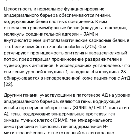
Целостность и нормальное функционирование
эпидермального барьера обеспечиваются генами,
кодирующими белки плотных соединений. К ним
относятся трансмембранные белки (клаудины, окклюдин,
молекулы соединительной адгезии – JAM) и
внутриклеточные цитоплазматические каркасные белки, в
т.ч. белки семейства zonula occludens (ZOs). Они
регулируют проницаемость эпителия и парацеллюлярный
поток, предотвращая проникновение раздражителей и
чужеродных антигенов. В исследованиях установлено, что
снижение уровней клаудина-1, клаудина-4 и клаудина-23
обнаруживается в неповрежденной коже пациентов с АтД
[22].
Другими генами, участвующими в патогенезе АД на уровне
эпидермального барьера, являются гены, кодирующие
ингибитор сериновой протеазы (SPINK-5/LEKT1, цистатин
А), гены, кодирующие эпидермальные протеазы: ген
химазы тучных клеток (CMA1), ген эпидермального
химотрипсина и трипсина, ген эпидермальной N-
метилтрансферазы, ответственный за деградацию