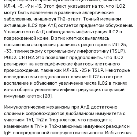
ИЛ-4, -5, -9 и -13. Этот факт указывает на то, что ILC2
могут быть вовлечены в различные аллергические
заболевания, инициируя Th2-ответ. Точный механизм
активации ILC2 при АтД остается предметом обсуждения.
У пациентов с АтД наблюдалась инфильтрация ILC2 в
поврежденной коже. В этих клетках выявлялась
повышенная экспрессия различных рецепторов к ИЛ-25,
-33, тимическому стромальному лимфопоэтину (TSLP),
PGD2, CRTH2. Это позволяет предположить, что ILC2
реагируют на неспецифические факторы клеточного
происхождения, такие как ИЛ-33, -25 и TSLP. Некоторые
исследователи предполагают влияние ILC2 на острое
воспаление и объясняют увеличение числа ILC2 в тканях
из-за общего увеличения инфильтрирующих популяций
иммунных клеток [28].
Иммунологические механизмы при АтД достаточно
сложны и сопровождаются дисбалансом иммунитета с
участием Th1, Th2 и Treg-клеток, что приводит к
изменениям в Th1- и Th2-зависимых иммунных реакциях и
IgE-опосредованной гиперчувствительности. Избыточная