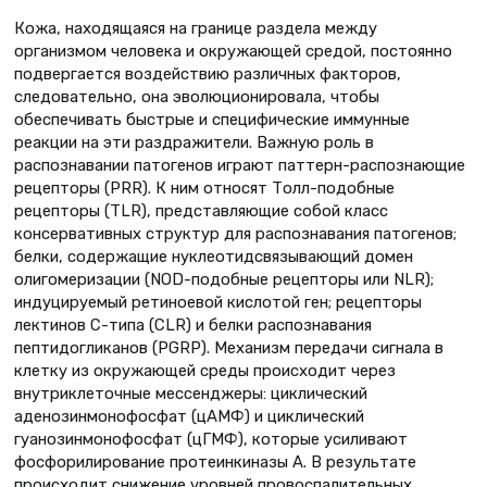
Кожа, находящаяся на границе раздела между
организмом человека и окружающей средой, постоянно
подвергается воздействию различных факторов,
следовательно, она эволюционировала, чтобы
обеспечивать быстрые и специфические иммунные
реакции на эти раздражители. Важную роль в
распознавании патогенов играют паттерн-распознающие
рецепторы (PRR). К ним относят Толл-подобные
рецепторы (TLR), представляющие собой класс
консервативных структур для распознавания патогенов;
белки, содержащие нуклеотидсвязывающий домен
олигомеризации (NOD-подобные рецепторы или NLR);
индуцируемый ретиноевой кислотой ген; рецепторы
лектинов С-типа (CLR) и белки распознавания
пептидогликанов (PGRP). Механизм передачи сигнала в
клетку из окружающей среды происходит через
внутриклеточные мессенджеры: циклический
аденозинмонофосфат (цАМФ) и циклический
гуанозинмонофосфат (цГМФ), которые усиливают
фосфорилирование протеинкиназы А. В результате
происходит снижение уровней провоспалительных