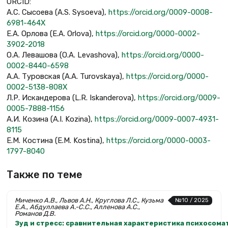
ORCID:
А.С. Сысоева (A.S. Sysoeva),
https://orcid.org/0009-0008-
6981-464X
Е.А. Орлова (E.A. Orlova),
https://orcid.org/0000-0002-
3902-2018
О.А. Левашова (О.А. Levashova),
https://orcid.org/0000-
0002-8440-6598
А.А. Туровская (A.A. Turovskaya),
https://orcid.org/0000-
0002-5138-808X
Л.Р. Искандерова (L.R. Iskanderova),
https://orcid.org/0009-
0005-7888-1156
А.И. Козина (A.I. Kozina),
https://orcid.org/0009-0007-4931-
8115
Е.М. Костина (E.M. Kostina),
https://orcid.org/0000-0003-
1797-8040
Также по теме
Миченко А.В., Львов А.Н., Круглова Л.С., Кузьма
№10 / 2025
Е.А., Абдуллаева А.-С.С., Алленова А.С.,
Романов Д.В.
Зуд и стресс: сравнительная характеристика психосом