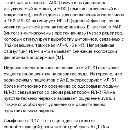
таких как эотаксин, TARC (тимус и активационно-
регулируемый хемокин) и MDC (хемокин, полученный из
макрофагов), необходимых для привлечения эозинофилов
и Th2. ИЛ-33 активирует NF-κB (ядерный фактор каппа-
усилитель легкой цепи активированных В-клеток) и MAP
(митоген-активируемые протеинкиназы) через рецептор,
который стимулирует выработку цитокинов, связанных с
Th2-реакцией, таких как ИЛ-4, -5 и -13. Непрерывная
стимуляция ИЛ-4 и -13 вызывает снижение экспрессии
филагрина в эпидермисе [13].
Недавние исследования показали, что ИЛ-31 оказывает
существенное влияние на развитие зуда. Интересно, что
эозинофилы у пациентов с АтД экспрессируют ИЛ-31
более интенсивно по сравнению со здоровыми людьми.
ИЛ-31 связывается со своим рецептором ИЛ-31RA на
чувствительных нервах и вызывает ощущение зуда, а
также способствует удлинению и разветвлению
чувствительных нервов.
Лимфоциты Th17 – это еще один тип клеток,
способствующий развитию острой фазы АтД. Они