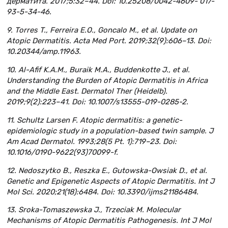
дерматита. 2017;5:32–44. Doi: 10.25208/0042-4609- 017-
93-5-34-46.
9. Torres T., Ferreira E.O., Goncalo M., et al. Update on
Atopic Dermatitis. Acta Med Port. 2019;32(9):606–13. Doi:
10.20344/amp.11963.
10. Al-Afif K.A.M., Buraik M.A., Buddenkotte J., et al.
Understanding the Burden of Atopic Dermatitis in Africa
and the Middle East. Dermatol Ther (Heidelb).
2019;9(2):223–41. Doi: 10.1007/s13555-019-0285-2.
11. Schultz Larsen F. Atopic dermatitis: a genetic-
epidemiologic study in a population-based twin sample. J
Am Acad Dermatol. 1993;28(5 Pt. 1):719–23. Doi:
10.1016/0190-9622(93)70099-f.
12. Nedoszytko B., Reszka E., Gutowska-Owsiak D., et al.
Genetic and Epigenetic Aspects of Atopic Dermatitis. Int J
Mol Sci. 2020;21(18):6484. Doi: 10.3390/ijms21186484.
13. Sroka-Tomaszewska J., Trzeciak M. Molecular
Mechanisms of Atopic Dermatitis Pathogenesis. Int J Mol