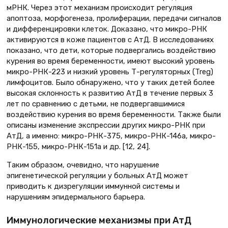
мРНК. Через этот механизм происходит регуляция
апоптоза, морфогенеза, пролиферации, передачи сигналов
и дифференцировки клеток. Доказано, что микро-РНК
активируются в коже пациентов с АтД. В исследованиях
показано, что дети, которые подвергались воздействию
курения во время беременности, имеют высокий уровень
микро-РНК-223 и низкий уровень Т-регуляторных (Treg)
лимфоцитов. Было обнаружено, что у таких детей более
высокая склонность к развитию АтД в течение первых 3
лет по сравнению с детьми, не подвергавшимися
воздействию курения во время беременности. Также были
описаны изменение экспрессии других микро-РНК при
АтД, а именно: микро-РНК-375, микро-РНК-146a, микро-
РНК-155, микро-РНК-151a и др. [12, 24].
Таким образом, очевидно, что нарушение
эпигенетической регуляции у больных АтД может
приводить к дизрегуляции иммунной системы и
нарушениям эпидермального барьера.
Иммунологические механизмы при АтД