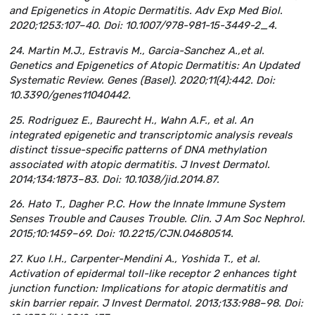
and Epigenetics in Atopic Dermatitis. Adv Exp Med Biol.
2020;1253:107–40. Doi: 10.1007/978-981-15-3449-2_4.
24. Martin M.J., Estravis M., Garcia-Sanchez A.,et al.
Genetics and Epigenetics of Atopic Dermatitis: An Updated
Systematic Review. Genes (Basel). 2020;11(4):442. Doi:
10.3390/genes11040442.
25. Rodriguez E., Baurecht H., Wahn A.F., et al. An
integrated epigenetic and transcriptomic analysis reveals
distinct tissue-specific patterns of DNA methylation
associated with atopic dermatitis. J Invest Dermatol.
2014;134:1873–83. Doi: 10.1038/jid.2014.87.
26. Hato T., Dagher P.C. How the Innate Immune System
Senses Trouble and Causes Trouble. Clin. J Am Soc Nephrol.
2015;10:1459–69. Doi: 10.2215/CJN.04680514.
27. Kuo I.H., Carpenter-Mendini A., Yoshida T., et al.
Activation of epidermal toll-like receptor 2 enhances tight
junction function: Implications for atopic dermatitis and
skin barrier repair. J Invest Dermatol. 2013;133:988–98. Doi: