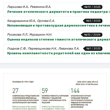
Ларькова И.А., Ревякина В.А.
№10 / 2025
Лечение атопического дерматита в практике педиатра:
Кандрашкина Ю.А., Орлова Е.А.
№3 / 2025
Увлажняющая и противозудная дермокосметика в лечен
Русакова Л.Л., Мурашкин Н.Н.
№10 / 2024
Оценка индексов степени тяжести атопического дермат
Гладков С.Ф., Перевощикова Н.К., Леванова Л.А.
№1 / 2025
Уровень комплаентности родителей как один из ключе