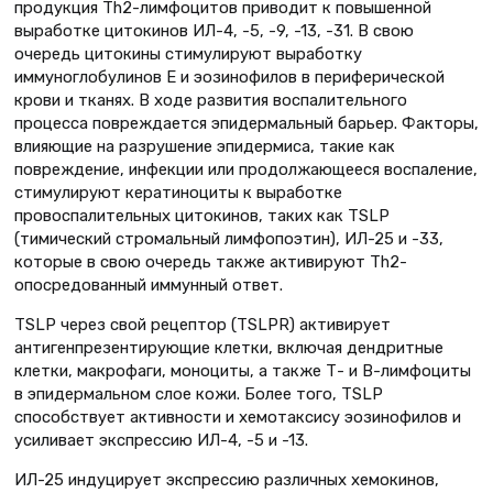
продукция Th2-лимфоцитов приводит к повышенной
выработке цитокинов ИЛ-4, -5, -9, -13, -31. В свою
очередь цитокины стимулируют выработку
иммуноглобулинов Е и эозинофилов в периферической
крови и тканях. В ходе развития воспалительного
процесса повреждается эпидермальный барьер. Факторы,
влияющие на разрушение эпидермиса, такие как
повреждение, инфекции или продолжающееся воспаление,
стимулируют кератиноциты к выработке
провоспалительных цитокинов, таких как TSLP
(тимический стромальный лимфопоэтин), ИЛ-25 и -33,
которые в свою очередь также активируют Th2-
опосредованный иммунный ответ.
TSLP через свой рецептор (TSLPR) активирует
антигенпрезентирующие клетки, включая дендритные
клетки, макрофаги, моноциты, а также Т- и В-лимфоциты
в эпидермальном слое кожи. Более того, TSLP
способствует активности и хемотаксису эозинофилов и
усиливает экспрессию ИЛ-4, -5 и -13.
ИЛ-25 индуцирует экспрессию различных хемокинов,