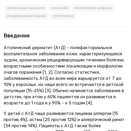
атопический дерматит
патогенез
генетические дефекты
эпидермальный барьер
эпигенетика
Введение
Атопический дерматит (АтД) – полифакториальное
воспалительное заболевание кожи, характеризующееся
зудом, хроническим рецидивирующим течением болезни,
возрастными особенностями локализации и морфологии
очагов поражения [1, 2]. Согласно статистике,
заболеваемость АтД во всем мире варьируется от 7 до
10% у взрослых, но чаще всего он встречается в детской
популяции (15–25%) [3]. Обычно начинается заболевание в
детстве, при этом у 60% пациентов он развивается в
возрасте до 1 года и у 90% – к 5 годам [4].
У детей с АтД чаще развиваются пищевая аллергия (15
против 4%), астма (25 против 12%) и аллергический ринит
(34 против 14%). Пациенты с АтД также более