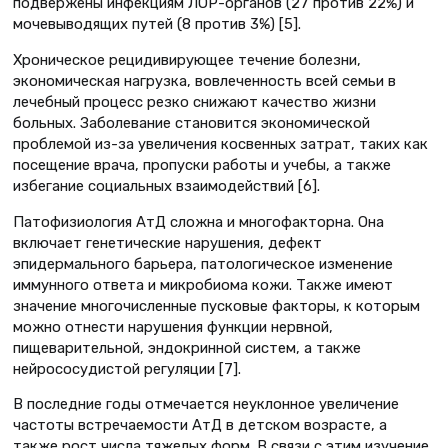
подвержены инфекциям ЛОР-органов (27 против 22%) и
мочевыводящих путей (8 против 3%) [5].
Хроническое рецидивирующее течение болезни,
экономическая нагрузка, вовлеченность всей семьи в
лечебный процесс резко снижают качество жизни
больных. Заболевание становится экономической
проблемой из-за увеличения косвенных затрат, таких как
посещение врача, пропуски работы и учебы, а также
избегание социальных взаимодействий [6].
Патофизиология АтД сложна и многофакторна. Она
включает генетические нарушения, дефект
эпидермального барьера, патологическое изменение
иммунного ответа и микробиома кожи. Также имеют
значение многочисленные пусковые факторы, к которым
можно отнести нарушения функции нервной,
пищеварительной, эндокринной систем, а также
нейрососудистой регуляции [7].
В последние годы отмечается неуклонное увеличение
частоты встречаемости АтД в детском возрасте, а
также рост числа тяжелых форм. В связи с этим изучение