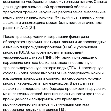
компоненты мембраны с промежуточными нитями. Однако
для индукции аномальной ороговевшей оболочки
требуется тройное нарушение работы генов энвоплакина,
периплакина и инволюкрина. Мутаций и связанных с ними
дефицита инволюкрина может быть недостаточно для
развития АтД [21].
После трансформации и деградации филаггрина
образуются глутамин, гистидин, аланин и их производные,
а именно пирролидонкарбоновая (PCA) и урокановая
кислоты (UCA), которые входят в природный
увлажняющий фактор (NMF). Мутации, приводящие к
нарушению синтеза белка, вызывают повышенную
трансэпидермальную потерю воды (TEWL), чрезмерную
сухость кожи, более высокий рН на поверхности кожи и
нарушения пропорций и количества свободных жирных
кислот, керамидов и триглицеридов. В результате
дефекта эпидермального барьера происходит нарушение
межклеточных связей, повышение активности протеаз и
проницаемости эпидермиса, что приводит к
проникновению антигенов и стимуляции синтеза
провоспалительных цитокинов [13].