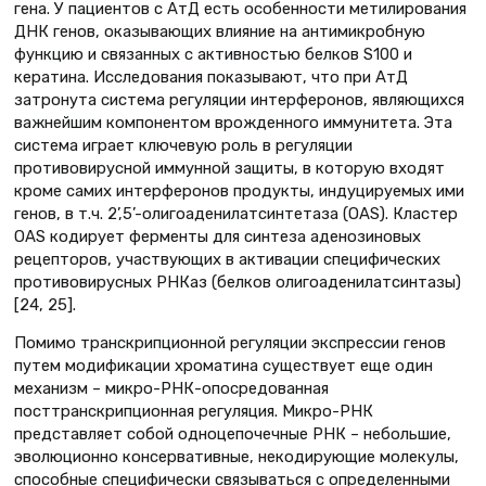
гена. У пациентов с АтД есть особенности метилирования
ДНК генов, оказывающих влияние на антимикробную
функцию и связанных с активностью белков S100 и
кератина. Исследования показывают, что при АтД
затронута система регуляции интерферонов, являющихся
важнейшим компонентом врожденного иммунитета. Эта
система играет ключевую роль в регуляции
противовирусной иммунной защиты, в которую входят
кроме самих интерферонов продукты, индуцируемых ими
генов, в т.ч. 2’,5’-олигоаденилатсинтетаза (OAS). Кластер
OAS кодирует ферменты для синтеза аденозиновых
рецепторов, участвующих в активации специфических
противовирусных РНКаз (белков олигоаденилатсинтазы)
[24, 25].
Помимо транскрипционной регуляции экспрессии генов
путем модификации хроматина существует еще один
механизм – микро-РНК-опосредованная
посттранскрипционная регуляция. Микро-РНК
представляет собой одноцепочечные РНК – небольшие,
эволюционно консервативные, некодирующие молекулы,
способные специфически связываться с определенными