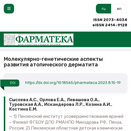
ru
en
ISSN 2073–4034
eISSN 2414–9128
Молекулярно-генетические аспекты
развития атопического дерматита
https://dx.doi.org/10.18565/pharmateca.2023.8.15-19
DOI
Сысоева А.С., Орлова Е.А., Левашова О.А.,
Туровская А.А., Искандерова Л.Р., Козина А.И.,
Костина Е.М.
1) Пензенский институт усовершенствования врачей
– Филиал ФГБОУ ДПО РМАНПО Минздрава РФ, Пенза,
Россия; 2) Пензенская областная детская клиническая