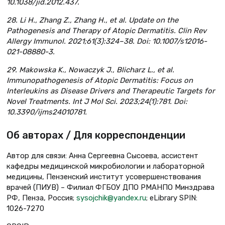
10.1038/jid.2012.437.
28. Li H., Zhang Z., Zhang H., et al. Update on the
Pathogenesis and Therapy of Atopic Dermatitis. Clin Rev
Allergy Immunol. 2021;61(3):324–38. Doi: 10.1007/s12016-
021-08880-3.
29. Makowska K., Nowaczyk J., Blicharz L., et al.
Immunopathogenesis of Atopic Dermatitis: Focus on
Interleukins as Disease Drivers and Therapeutic Targets for
Novel Treatments. Int J Mol Sci. 2023;24(1):781. Doi:
10.3390/ijms24010781.
Об авторах / Для корреспонденции
Автор для связи: Анна Сергеевна Сысоева, ассистент
кафедры медицинской микробиологии и лабораторной
медицины, Пензенский институт усовершенствования
врачей (ПИУВ) – Филиал ФГБОУ ДПО РМАНПО Минздрава
РФ, Пенза, Россия;
sysojchik@yandex.ru
; eLibrary SPIN:
1026-7270