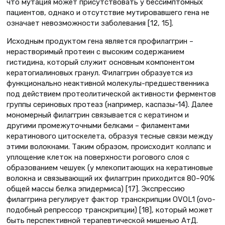
что мутация может присутствовать у бессимптомных
пациентов, однако и отсутствие мутировавшего гена не
означает невозможности заболевания [12, 15].
Исходным продуктом гена является профилаггрин –
нерастворимый протеин с высоким содержанием
гистидина, который служит основным компонентом
кератогиалиновых гранул. Филаггрин образуется из
функционально неактивной молекулы-предшественника
под действием протеолитической активности ферментов
группы сериновых протеаз (например, каспазы-14). Далее
мономерный филаггрин связывается с кератином и
другими промежуточными белками – филаментами
кератинового цитоскелета, образуя тесные связи между
этими волокнами. Таким образом, происходит коллапс и
уплощение клеток на поверхности рогового слоя с
образованием чешуек (у млекопитающих на кератиновые
волокна и связывающий их филаггрин приходится 80–90%
общей массы белка эпидермиса) [17]. Экспрессию
филаггрина регулирует фактор транскрипции OVOL1 (ovo-
подобный репрессор транскрипции) [18], который может
быть перспективной терапевтической мишенью АтД.