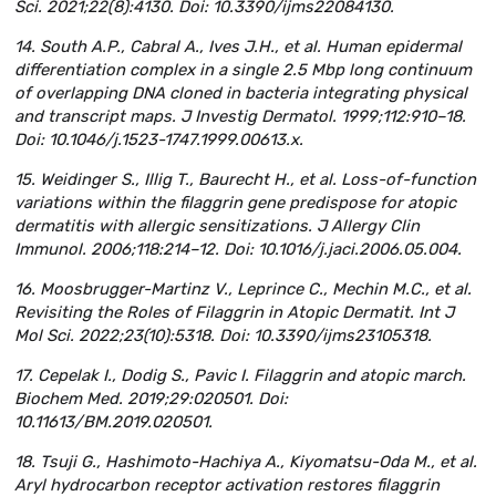
Sci. 2021;22(8):4130. Doi: 10.3390/ijms22084130.
14. South A.P., Cabral A., Ives J.H., et al. Human epidermal
differentiation complex in a single 2.5 Mbp long continuum
of overlapping DNA cloned in bacteria integrating physical
and transcript maps. J Investig Dermatol. 1999;112:910–18.
Doi: 10.1046/j.1523-1747.1999.00613.x.
15. Weidinger S., Illig T., Baurecht H., et al. Loss-of-function
variations within the filaggrin gene predispose for atopic
dermatitis with allergic sensitizations. J Allergy Clin
Immunol. 2006;118:214–12. Doi: 10.1016/j.jaci.2006.05.004.
16. Moosbrugger-Martinz V., Leprince C., Mechin M.C., et al.
Revisiting the Roles of Filaggrin in Atopic Dermatit. Int J
Mol Sci. 2022;23(10):5318. Doi: 10.3390/ijms23105318.
17. Cepelak I., Dodig S., Pavic I. Filaggrin and atopic march.
Biochem Med. 2019;29:020501. Doi:
10.11613/BM.2019.020501.
18. Tsuji G., Hashimoto-Hachiya A., Kiyomatsu-Oda M., et al.
Aryl hydrocarbon receptor activation restores filaggrin