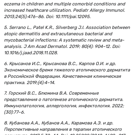
eczema in children and multiple comorbid conditions and
increased healthcare utilization. Pediatr Allergy Immunol.
2013;24(5):476–86. Doi: 10.1111/pai.12095.
5. Serrano L., Patel K.R., Silverberg J.I. Association between
atopic dermatitis and extracutaneous bacterial and
mycobacterial infections: A systematic review and meta-
analysis. J Am Acad Dermatol. 2019; 80(4): 904–12. Doi:
10.1016/j.jaad.2018.11.028.
6. Крысанов И.С., Крысанова В.С., Карпов О.И. и др.
Экономическое бремя тяжелого атопического дерматита
в Российской Федерации. Качественная клиническая
практика. 2019;(4):4–14.
7. Горский В.С., Блюмина В.А. Современные
представления о патогенезе атопического дерматита.
Иммунопатология, аллергология, инфектология. 2022;
(30):77–6.
8. Кубанова А.А., Кубанов А.А., Карамова А.Э. и др.
Перспективные направления в терапии атопического