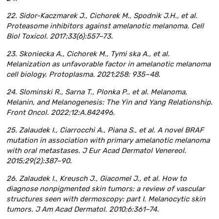
22. Sidor-Kaczmarek J., Cichorek M., Spodnik J.H., et al.
Proteasome inhibitors against amelanotic melanoma. Cell
Biol Toxicol. 2017;33(6):557–73.
23. Skoniecka A., Cichorek M., Tymi ska A., et al.
Melanization as unfavorable factor in amelanotic melanoma
cell biology. Protoplasma. 2021;258: 935–48.
24. Slominski R., Sarna T., Plonka P., et al. Melanoma,
Melanin, and Melanogenesis: The Yin and Yang Relationship.
Front Oncol. 2022;12:А.842496.
25. Zalaudek I., Ciarrocchi A., Piana S., et al. A novel BRAF
mutation in association with primary amelanotic melanoma
with oral metastases. J Eur Acad Dermatol Venereol.
2015;29(2):387–90.
26. Zalaudek I., Kreusch J., Giacomel J., et al. How to
diagnose nonpigmented skin tumors: a review of vascular
structures seen with dermoscopy: part I. Melanocytic skin
tumors. J Am Acad Dermatol. 2010;6:361–74.