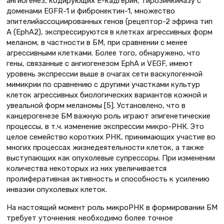
ангиогенез, кодирующих Е-кадгерин, тирозинкиназу с
доменами EGFR-1 и фибронектин-1, множество
эпителийассоциированных генов (рецептор-2 эфрина тип
А (EphA2), экспрессируются в клетках агрессивных форм
меланом, в частности в БМ, при сравнении с менее
агрессивными клетками. Более того, обнаружено, что
гены, связанные с ангиогенезом EphA и VEGF, имеют
уровень экспрессии выше в очагах сети васкулогенной
мимикрии по сравнению с другими участками культур
клеток агрессивных биологических вариантов кожной и
увеальной форм меланомы [5]. Установлено, что в
канцерогенезе БМ важную роль играют эпигенетические
процессы, в т.ч. изменение экспрессии микро-РНК. Это
целое семейство коротких РНК, принимающих участие во
многих процессах жизнедеятельности клеток, а также
выступающих как опухолевые супрессоры. При изменении
количества некоторых из них увеличивается
пролиферативная активность и способность к усилению
инвазии опухолевых клеток.
На настоящий момент роль микроРНК в формировании БМ
требует уточнения: необходимо более точное