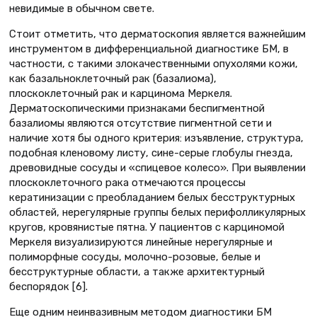
невидимые в обычном свете.
Стоит отметить, что дерматоскопия является важнейшим
инструментом в дифференциальной диагностике БМ, в
частности, с такими злокачественными опухолями кожи,
как базальноклеточный рак (базалиома),
плоскоклеточный рак и карцинома Меркеля.
Дерматоскопическими признаками беспигментной
базалиомы являются отсутствие пигментной сети и
наличие хотя бы одного критерия: изъявление, структура,
подобная кленовому листу, сине-серые глобулы гнезда,
древовидные сосуды и «спицевое колесо». При выявлении
плоскоклеточного рака отмечаются процессы
кератинизации с преобладанием белых бесструктурных
областей, нерегулярные группы белых перифолликулярных
кругов, кровянистые пятна. У пациентов с карциномой
Меркеля визуализируются линейные нерегулярные и
полиморфные сосуды, молочно-розовые, белые и
бесструктурные области, а также архитектурный
беспорядок [6].
Еще одним неинвазивным методом диагностики БМ