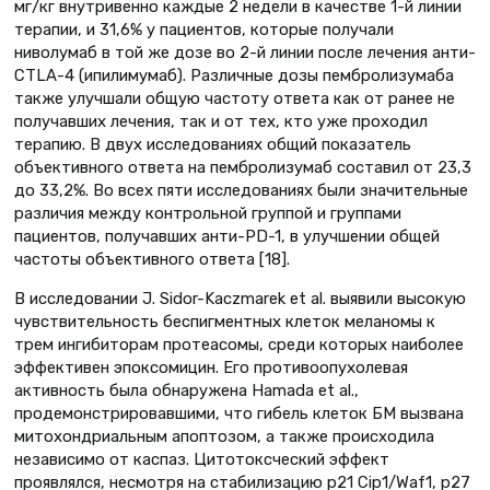
мг/кг внутривенно каждые 2 недели в качестве 1-й линии
терапии, и 31,6% у пациентов, которые получали
ниволумаб в той же дозе во 2-й линии после лечения анти-
CTLA-4 (ипилимумаб). Различные дозы пембролизумаба
также улучшали общую частоту ответа как от ранее не
получавших лечения, так и от тех, кто уже проходил
терапию. В двух исследованиях общий показатель
объективного ответа на пембролизумаб составил от 23,3
до 33,2%. Во всех пяти исследованиях были значительные
различия между контрольной группой и группами
пациентов, получавших анти-PD-1, в улучшении общей
частоты объективного ответа [18].
В исследовании J. Sidor-Kaczmarek et al. выявили высокую
чувствительность беспигментных клеток меланомы к
трем ингибиторам протеасомы, среди которых наиболее
эффективен эпоксомицин. Его противоопухолевая
активность была обнаружена Hamada et al.,
продемонстрировавшими, что гибель клеток БМ вызвана
митохондриальным апоптозом, а также происходила
независимо от каспаз. Цитотоксческий эффект
проявлялся, несмотря на стабилизацию p21 Cip1/Waf1, p27