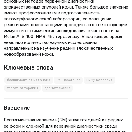
основных методов первичной диагностики
злокачественных опухолей кожи. Также большое значение
имеют профессионализм и подготовленность
патоморфологической лаборатории, ее оснащение
реактивами, позволяющими проводить соответствующие
иммуногистохимические исследования, в частности на
Меlan A, S-100, HMB-45, тирозиназу. В настоящее время
невелико количество научных исследований,
направленных на изучение редких злокачественных
новообразований кожи.
Ключевые слова
беспигментная меланома
канцерогенез
иммунотерапия
таргетная терапия
дерматоскопия
Введение
Беспигментная меланома (БМ) является одной из редких
ее форм и сложной для первичной диагностики среди