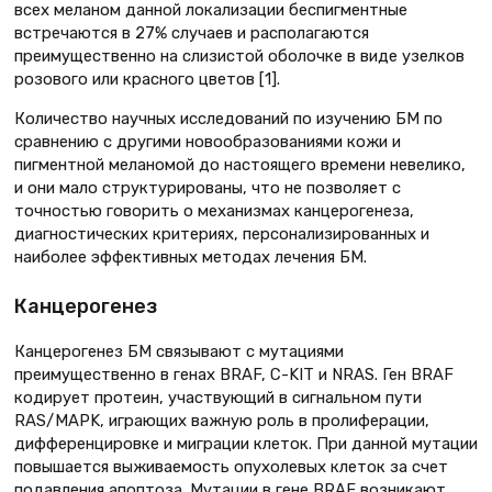
всех меланом данной локализации беспигментные
встречаются в 27% случаев и располагаются
преимущественно на слизистой оболочке в виде узелков
розового или красного цветов [1].
Количество научных исследований по изучению БМ по
сравнению с другими новообразованиями кожи и
пигментной меланомой до настоящего времени невелико,
и они мало структурированы, что не позволяет с
точностью говорить о механизмах канцерогенеза,
диагностических критериях, персонализированных и
наиболее эффективных методах лечения БМ.
Канцерогенез
Канцерогенез БМ связывают с мутациями
преимущественно в генах BRAF, С-KIT и NRAS. Ген BRAF
кодирует протеин, участвующий в сигнальном пути
RAS/MAPK, играющих важную роль в пролиферации,
дифференцировке и миграции клеток. При данной мутации
повышается выживаемость опухолевых клеток за счет
подавления апоптоза. Мутации в гене BRAF возникают