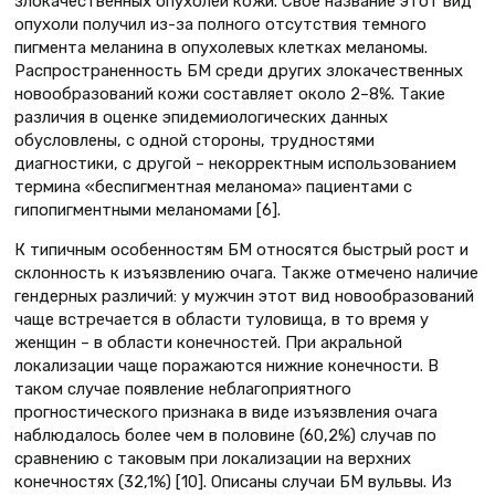
злокачественных опухолей кожи. Свое название этот вид
опухоли получил из-за полного отсутствия темного
пигмента меланина в опухолевых клетках меланомы.
Распространенность БМ среди других злокачественных
новообразований кожи составляет около 2–8%. Такие
различия в оценке эпидемиологических данных
обусловлены, с одной стороны, трудностями
диагностики, с другой – некорректным использованием
термина «беспигментная меланома» пациентами с
гипопигментными меланомами [6].
К типичным особенностям БМ относятся быстрый рост и
склонность к изъязвлению очага. Также отмечено наличие
гендерных различий: у мужчин этот вид новообразований
чаще встречается в области туловища, в то время у
женщин – в области конечностей. При акральной
локализации чаще поражаются нижние конечности. В
таком случае появление неблагоприятного
прогностического признака в виде изъязвления очага
наблюдалось более чем в половине (60,2%) случав по
сравнению с таковым при локализации на верхних
конечностях (32,1%) [10]. Описаны случаи БМ вульвы. Из