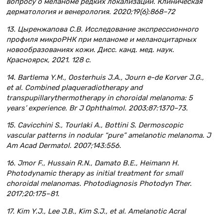
вопросу о меланоме редких локализаций. Клиническая
дерматология и венерология. 2020;19(6):868–72
13. Цыренжапова С.В. Исследование экспрессионного
профиля микроРНК при меланоме и меланоцитарных
новообразованиях кожи. Дисс. канд. мед. наук.
Красноярск, 2021. 128 с.
14. Bartlema Y.M., Oosterhuis J.A., Journ e-de Korver J.G.,
et al. Combined plaqueradiotherapy and
transpupillarythermotherapy in choroidal melanoma: 5
years’ experience. Br J Ophthalmol. 2003;87:1370–73.
15. Cavicchini S., Tourlaki A., Bottini S. Dermoscopic
vascular patterns in nodular “pure” amelanotic melanoma. J
Am Acad Dermatol. 2007;143:556.
16. Jmor F., Hussain R.N., Damato B.E., Heimann H.
Photodynamic therapy as initial treatment for small
choroidal melanomas. Photodiagnosis Photodyn Ther.
2017;20:175–81.
17. Kim Y.J., Lee J.B., Kim S.J., et al. Amelanotic Acral