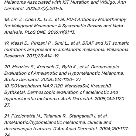
Melanoma Associated with KIT Mutation and Vitiligo. Ann
Dermatol. 2015;27(2):201–5.
18. Lin Z., Chen X., Li Z., et al. PD-1 Antibody Monotherapy
for Malignant Melanoma: A Systematic Review and Meta-
Analysis. PLoS ONE. 2016;11(8):13.
19. Massi D., Pinzani P., Simi L., et al. BRAF and KIT somatic
mutations are present in amelanotic melanoma. Melanoma
Research. 2013;23:414–19.
20. Menzies S., Kreusch J., Byth K., et al. Dermoscopic
Evaluation of Amelanotic and Hypomelanotic Melanoma.
Archiv Dermatol. 2008.;144:1120– 27.
10.1001/archderm.144.9.1120. MenziesSW, KreuschJ,
BythKetal. Dermoscopic evaluation of amelanotic and
hypomelanotic melanoma. Arch Dermatol. 2008;144:1120–
27.
21. Pizzichetta M., Talamini R., Stanganelli I. et al.
Amelanotic/hypomelanotic melanoma: clinical and
dermoscopic features. J Am Acad Dermatol. 2004;150:1117–
24.