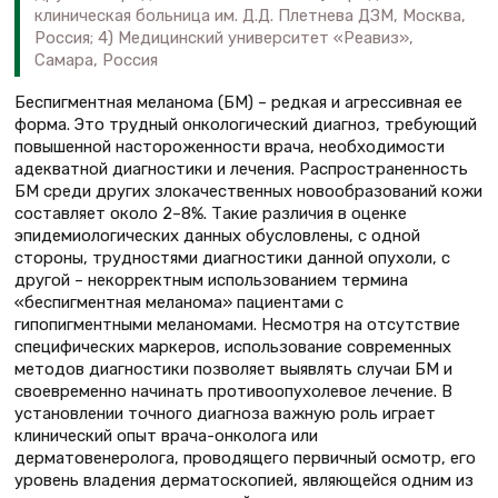
клиническая больница им. Д.Д. Плетнева ДЗМ, Москва,
Россия; 4) Медицинский университет «Реавиз»,
Самара, Россия
Беспигментная меланома (БМ) – редкая и агрессивная ее
форма. Это трудный онкологический диагноз, требующий
повышенной настороженности врача, необходимости
адекватной диагностики и лечения. Распространенность
БМ среди других злокачественных новообразований кожи
составляет около 2–8%. Такие различия в оценке
эпидемиологических данных обусловлены, с одной
стороны, трудностями диагностики данной опухоли, с
другой – некорректным использованием термина
«беспигментная меланома» пациентами с
гипопигментными меланомами. Несмотря на отсутствие
специфических маркеров, использование современных
методов диагностики позволяет выявлять случаи БМ и
своевременно начинать противоопухолевое лечение. В
установлении точного диагноза важную роль играет
клинический опыт врача-онколога или
дерматовенеролога, проводящего первичный осмотр, его
уровень владения дерматоскопией, являющейся одним из