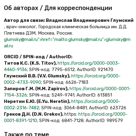
Об авторах / Для корреспонденции
Автор для связи: Владислав Владимирович Глумский
, врач-онколог, Городская клиническая больница им. Д.Д.
Плетнева ДЗМ, Москва, Россия;
glumsky@mail.ru">href="mailto:glumsky@mail.ru">glumsky@m
ail.ru
О
RCID / SPIN-
код
/ AuthorID:
Титов
К
.
С
. (K.S. Titov),
https://orcid.org/0000-0003-
4460-9136
; SPIN-код: 7795-6512; AuthorID: 921470
Глумский
В
.
В
. (V.V. Glumsky),
https://orcid.org/0000-
0002-4733-9090
; SPIN-код: 6626-7183
Запиров
Г
.
М
. (M.M. Zapirov),
https://orcid.org/0000-0001-
7154-3326
; SPIN-код: 5249-9741; AuthorID: 613851
Неретин
Е
.
Ю
. (E.Yu. Neretin),
https://orcid.org/0000-
0002-2316-7482
; SPIN-код: 3064-8481; AuthorID: 623726
Греков
Д
.
Н
. (D.N. Grekov),
https:
https://orcid.org/0000-
0001-8391-1210
; SPIN-код: 6841-7128; AuthorID: 989579
Также по теме