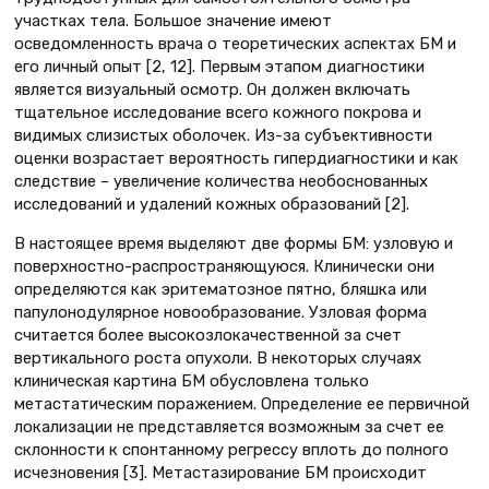
участках тела. Большое значение имеют
осведомленность врача о теоретических аспектах БМ и
его личный опыт [2, 12]. Первым этапом диагностики
является визуальный осмотр. Он должен включать
тщательное исследование всего кожного покрова и
видимых слизистых оболочек. Из-за субъективности
оценки возрастает вероятность гипердиагностики и как
следствие – увеличение количества необоснованных
исследований и удалений кожных образований [2].
В настоящее время выделяют две формы БМ: узловую и
поверхностно-распространяющуюся. Клинически они
определяются как эритематозное пятно, бляшка или
папулонодулярное новообразование. Узловая форма
считается более высокозлокачественной за счет
вертикального роста опухоли. В некоторых случаях
клиническая картина БМ обусловлена только
метастатическим поражением. Определение ее первичной
локализации не представляется возможным за счет ее
склонности к спонтанному регрессу вплоть до полного
исчезновения [3]. Метастазирование БМ происходит