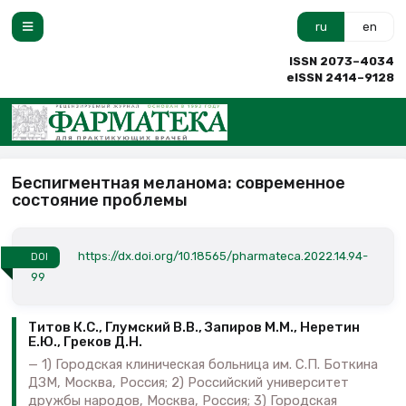
ru
en
ISSN 2073–4034
eISSN 2414–9128
Беспигментная меланома: современное
состояние проблемы
https://dx.doi.org/10.18565/pharmateca.2022.14.94-
DOI
99
Титов К.С., Глумский В.В., Запиров М.М., Неретин
Е.Ю., Греков Д.Н.
1) Городская клиническая больница им. С.П. Боткина
ДЗМ, Москва, Россия; 2) Российский университет
дружбы народов, Москва, Россия; 3) Городская