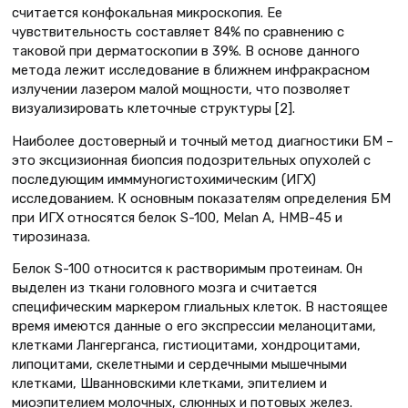
считается конфокальная микроскопия. Ее
чувствительность составляет 84% по сравнению с
таковой при дерматоскопии в 39%. В основе данного
метода лежит исследование в ближнем инфракрасном
излучении лазером малой мощности, что позволяет
визуализировать клеточные структуры [2].
Наиболее достоверный и точный метод диагностики БМ –
это эксцизионная биопсия подозрительных опухолей с
последующим имммуногистохимическим (ИГХ)
исследованием. К основным показателям определения БМ
при ИГХ относятся белок S-100, Меlan A, HMB-45 и
тирозиназа.
Белок S-100 относится к растворимым протеинам. Он
выделен из ткани головного мозга и считается
специфическим маркером глиальных клеток. В настоящее
время имеются данные о его экспрессии меланоцитами,
клетками Лангерганса, гистиоцитами, хондроцитами,
липоцитами, скелетными и сердечными мышечными
клетками, Шванновскими клетками, эпителием и
миоэпителием молочных, слюнных и потовых желез.