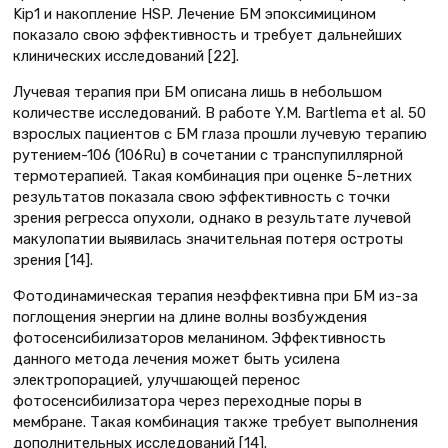
Kip1 и накопление HSP. Лечение БМ эпоксимицином
показало свою эффективность и требует дальнейших
клинических исследований [22].
Лучевая терапия при БМ описана лишь в небольшом
количестве исследований. В работе Y.M. Bartlema et al. 50
взрослых пациентов с БМ глаза прошли лучевую терапию
рутением-106 (106Ru) в сочетании с транспупиллярной
термотерапией. Такая комбинация при оценке 5-летних
результатов показала свою эффективность с точки
зрения регрессa опухоли, однако в результате лучевой
макулопатии выявилась значительная потеря остроты
зрения [14].
Фотодинамическая терапия неэффективна при БМ из-за
поглощения энергии на длине волны возбуждения
фотосенсибилизаторов меланином. Эффективность
данного метода лечения может быть усилена
электропорацией, улучшающей перенос
фотосенсибилизатора через переходные поры в
мембране. Такая комбинация также требует выполнения
дополнительных исследований [14].