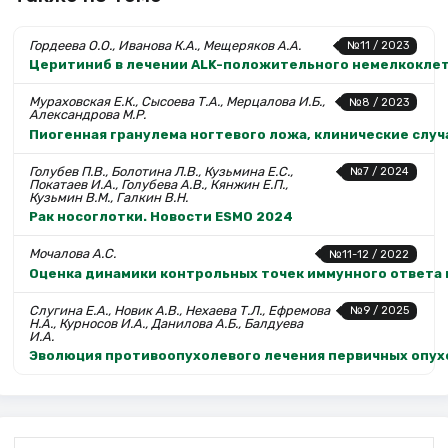
Гордеева О.О., Иванова К.А., Мещеряков А.А.
№11 / 2023
Церитиниб в лечении ALK-положительного немелкоклет
Мураховская Е.К., Сысоева Т.А., Мерцалова И.Б.,
№8 / 2023
Александрова М.Р.
Пиогенная гранулема ногтевого ложа, клинические случ
Голубев П.В., Болотина Л.В., Кузьмина Е.С.,
№7 / 2024
Покатаев И.А., Голубева А.В., Кянжин Е.П.,
Кузьмин В.М., Галкин В.Н.
Рак носоглотки. Новости ESMO 2024
Мочалова А.С.
№11-12 / 2022
Оценка динамики контрольных точек иммунного ответа 
Слугина Е.А., Новик А.В., Нехаева Т.Л., Ефремова
№9 / 2025
Н.А., Курносов И.А., Данилова А.Б., Балдуева
И.А.
Эволюция противоопухолевого лечения первичных опух