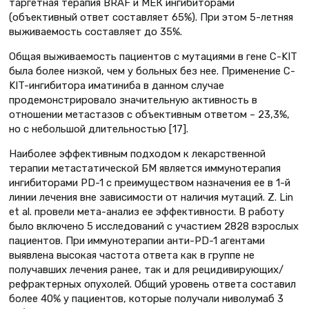
таргетная терапия BRAF и МЕК ингибиторами
(объективный ответ составляет 65%). При этом 5-летняя
выживаемость составляет до 35%.
Общая выживаемость пациентов с мутациями в гене С-KIT
была более низкой, чем у больных без нее. Применение С-
KIT-ингибитора иматиниба в данном случае
продемонстрировало значительную активность в
отношении метастазов с объективным ответом – 23,3%,
но с небольшой длительностью [17].
Наиболее эффективным подходом к лекарственной
терапии метастатической БМ является иммунотерапия
ингибиторами РD-1 с преимуществом назначения ее в 1-й
линии лечения вне зависимости от наличия мутаций. Z. Lin
et al. провели мета-анализ ее эффективности. В работу
было включено 5 исследований с участием 2828 взрослых
пациентов. При иммунотерапии анти-PD-1 агентами
выявлена высокая частота ответа как в группе не
получавших лечения ранее, так и для рецидивирующих/
рефрактерных опухолей. Общий уровень ответа составил
более 40% у пациентов, которые получали ниволумаб 3