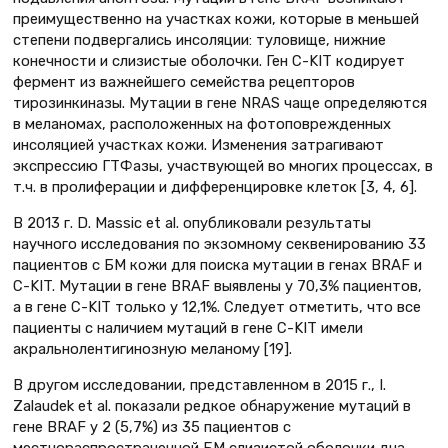
преимущественно на участках кожи, которые в меньшей
степени подвергались инсоляции: туловище, нижние
конечности и слизистые оболочки. Ген С-KIT кодирует
фермент из важнейшего семейства рецепторов
тирозинкиназы. Мутации в гене NRAS чаще определяются
в меланомах, расположенных на фотоповрежденных
инсоляцией участках кожи. Изменения затрагивают
экспрессию ГТФазы, участвующей во многих процессах, в
т.ч. в пролиферации и дифференцировке клеток [3, 4, 6].
В 2013 г. D. Massiс et al. опубликовали результаты
научного исследования по экзомному секвенированию 33
пациентов с БМ кожи для поиска мутации в генах BRAF и
С-KIT. Мутации в гене BRAF выявлены у 70,3% пациентов,
а в гене С-KIT только у 12,1%. Следует отметить, что все
пациенты с наличием мутаций в гене С-KIT имели
акральнолентигинозную меланому [19].
В другом исследовании, представленном в 2015 г., I.
Zalaudek et al. показали редкое обнаружение мутаций в
гене BRAF у 2 (5,7%) из 35 пациентов с
местнораспространенной БМ слизистой оболочки дна