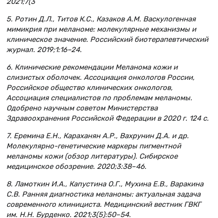
2021;7(3
5. Ротин Д.Л., Титов К.С., Казаков А.М. Васкулогенная
мимикрия при меланоме: молекулярные механизмы и
клиническое значение. Российский биотерапевтический
журнал. 2019;1:16–24.
6. Клинические рекомендации Меланома кожи и
слизистых оболочек. Ассоциация онкологов России,
Российское общество клинических онкологов,
Ассоциация специалистов по проблемам меланомы.
Одобрено научным советом Министерства
Здравоохранения Российской Федерации в 2020 г. 124 с.
7. Еремина Е.Н., Караханян А.Р., Вахрунин Д.А. и др.
Молекулярно-генетические маркеры пигментной
меланомы кожи (обзор литературы). Сибирское
медицинское обозрение. 2020;3:38–46.
8. Ламоткин И.А., Капустина О.Г., Мухина Е.В., Варакина
С.В. Ранняя диагностика меланомы: актуальная задача
современного клинициста. Медицинский вестник ГВКГ
им. Н.Н. Бурденко. 2021;3(5):50–54.