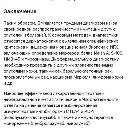
Заключение
Таким образом, БМ является трудным диагнозом из-за
своей редкой распространенности и имитации других
опухолей и болезней. К основным методам диагностики
относятся дерматоскопия с выявлением специфических
критериев и инцизионная и экзцизионная биопсии с ИГХ,
включающим определение маркеров: белка Меlan A, S-100,
HMB-45 и тирозиназы. Дифференциальную диагностику
необходимо проводить с другими злокачественными
опухолями кожи, такими как базальноклеточный рак,
плоскоклеточный рак, карцинома Меркеля, лимфома кожи
и др.
Наиболее эффективной лекарственной терапией
неоперабельной и метастатической БМподлительности
ответа на лечение является комбинированная
иммунотерапия ингибиторами СТLA4 и РD-1
(ниволумаб+ипилимумаб), а также и иммунотерапия в
монорежиме (пембролизумаб, ниволумаб).