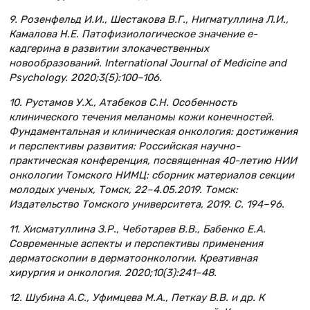
9. Розенфельд И.И., Шестакова В.Г., Нигматуллина Л.И.,
Камалова Н.Е. Патофизиологическое значение е-
кадгерина в развитии злокачественных
новообразований. International Journal of Medicine and
Psychology. 2020;3(5):100–106.
10. Рустамов У.Х., Атабеков С.Н. Особенность
клинического течения меланомы кожи конечностей.
Фундаментальная и клиническая онкология: достижения
и перспективы развития: Российская научно-
практическая конференция, посвященная 40-летию НИИ
онкологии Томского НИМЦ: сборник материалов секции
молодых ученых, Томск, 22–4.05.2019. Томск:
Издательство Томского университета, 2019. С. 194–96.
11. Хисматуллина З.Р., Чеботарев В.В., Бабенко Е.А.
Современные аспекты и перспективы применения
дерматоскопии в дерматоонкологии. Креативная
хирургия и онкология. 2020;10(3):241–48.
12. Шубина А.С., Уфимцева М.А., Петкау В.В. и др. К