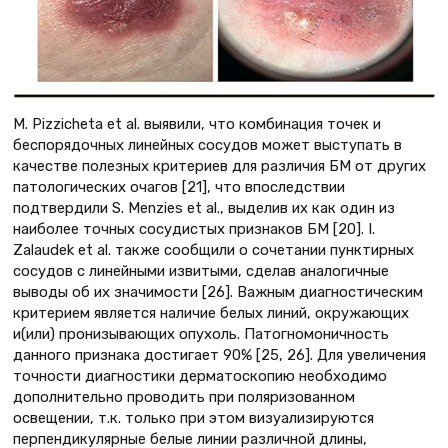
M. Pizzicheta et al. выявили, что комбинация точек и
беспорядочных линейных сосудов может выступать в
качестве полезных критериев для различия БM от других
патологических очагов [21], что впоследствии
подтвердили S. Menzies et al., выделив их как один из
наиболее точных сосудистых признаков БM [20]. I.
Zalaudek et al. также сообщили о сочетании пунктирных
сосудов с линейными извитыми, сделав аналогичные
выводы об их значимости [26]. Важным диагностическим
критерием является наличие белых линий, окружающих
и(или) пронизывающих опухоль. Патогномоничность
данного признака достигает 90% [25, 26]. Для увеличения
точности диагностики дерматоскопию необходимо
дополнительно проводить при поляризованном
освещении, т.к. только при этом визуализируются
перпендикулярные белые линии различной длины,