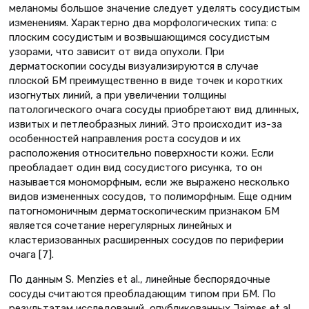
меланомы большое значение следует уделять сосудистым
изменениям. Характерно два морфологических типа: с
плоским сосудистым и возвышающимся сосудистым
узорами, что зависит от вида опухоли. При
дерматоскопии сосуды визуализируются в случае
плоской БМ преимущественно в виде точек и коротких
изогнутых линий, а при увеличении толщины
патологического очага сосуды приобретают вид длинных,
извитых и петлеобразных линий. Это происходит из-за
особенностей направления роста сосудов и их
расположения относительно поверхности кожи. Если
преобладает один вид сосудистого рисунка, то он
называется мономорфным, если же выражено несколько
видов измененных сосудов, то полиморфным. Еще одним
патогномоничным дерматоскопическим признаком БМ
является сочетание нерегулярных линейных и
кластеризованных расширенных сосудов по периферии
очага [7].
По данным S. Menzies et al., линейные беспорядочные
сосуды считаются преобладающим типом при БM. По
результатам исследований, опубликованных Jaimes et al.,