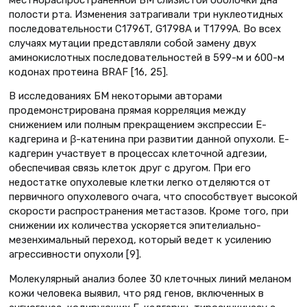
полости рта. Изменения затрагивали три нуклеотидных
последовательности C1796T, G1798A и T1799A. Во всех
случаях мутации представляли собой замену двух
аминокислотных последовательностей в 599-м и 600-м
кодонах протеина BRAF [16, 25].
В исследованиях БМ некоторыми авторами
продемонстрирована прямая корреляция между
снижением или полным прекращением экспрессии Е-
кадгерина и β-катенина при развитии данной опухоли. Е-
кадгерин участвует в процессах клеточной адгезии,
обеспечивая связь клеток друг с другом. При его
недостатке опухолевые клетки легко отделяются от
первичного опухолевого очага, что способствует высокой
скорости распространения метастазов. Кроме того, при
снижении их количества ускоряется эпителиально-
мезенхимальный переход, который ведет к усилению
агрессивности опухоли [9].
Молекулярный анализ более 30 клеточных линий меланом
кожи человека выявил, что ряд генов, включенных в