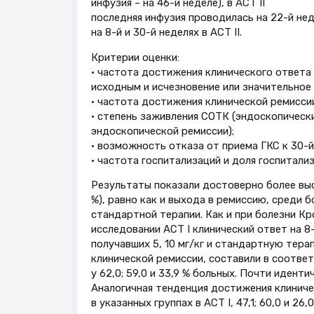
инфузия – на 46-й неделе), в АСТ II
последняя инфузия проводилась на 22-й неде
на 8-й и 30-й неделях в АСТ II.
Критерии оценки:
• частота достижения клинического ответа
исходным и исчезновение или значительное 
• частота достижения клинической ремиссии
• степень заживления СОТК (эндоскопически
эндоскопической ремиссии);
• возможность отказа от приема ГКС к 30-й
• частота госпитализаций и доля госпитали
Результаты показали достоверно более выс
%), равно как и выхода в ремиссию, среди 
стандартной терапии. Как и при болезни Кр
исследовании АСТ I клинический ответ на 8-й
получавших 5, 10 мг/кг и стандартную тера
клинической ремиссии, составили в соответ
у 62,0; 59,0 и 33,9 % больных. Почти иденти
Аналогичная тенденция достижения клиническ
в указанных группах в АСТ I, 47,1; 60,0 и 26,0 