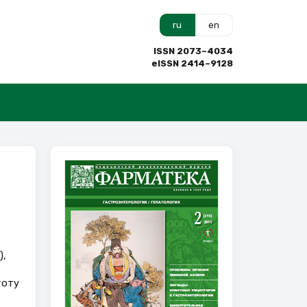
ru
en
ISSN 2073–4034
eISSN 2414–9128
),
тоту