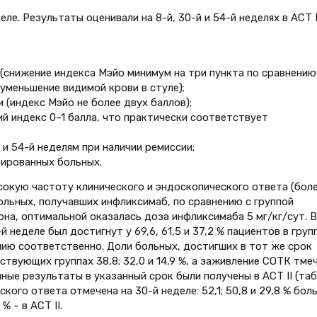
ле. Результаты оценивали на 8-й, 30-й и 54-й неделях в АСТ I
 (снижение индекса Мэйо минимум на три пункта по сравнению
уменьшение видимой крови в стуле);
 (индекс Мэйо не более двух баллов);
й индекс 0–1 балла, что практически соответствует
 и 54-й неделям при наличии ремиссии;
зированных больных.
окую частоту клинического и эндоскопического ответа (боле
больных, получавших инфликсимаб, по сравнению с группой
она, оптимальной оказалась доза инфликсимаба 5 мг/кг/сут. В
 неделе был достигнут у 69,6, 61,5 и 37,2 % пациентов в груп
пию соответственно. Доли больных, достигших в тот же срок
ствующих группах 38,8; 32,0 и 14,9 %, а заживление СОТК тме
чные результаты в указанный срок были получены в АСТ II (табл.
ого ответа отмечена на 30-й неделе: 52,1; 50,8 и 29,8 % бол
% – в АСТ II.