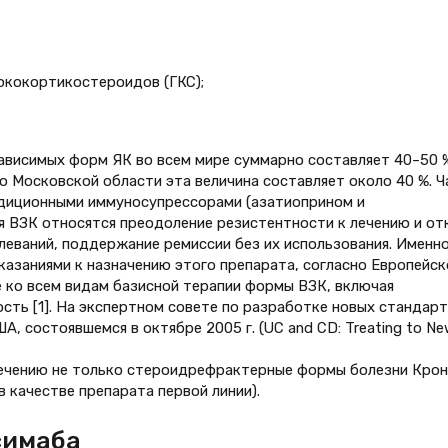
юкокортикостероидов (ГКС);
висимых форм ЯК во всем мире суммарно составляет 40–50 %
о Московской области эта величина составляет около 40 %. Ч
адиционными иммуносупрессорами (азатиоприном и
я ВЗК относятся преодоление резистентности к лечению и от
еваний, поддержание ремиссии без их использования. Именно
казаниями к назначению этого препарата, согласно Европейс
е ко всем видам базисной терапии формы ВЗК, включая
ть [1]. На экспертном совете по разработке новых стандар
А, состоявшемся в октябре 2005 г. (UC and CD: Treating to Ne
лечению не только стероидрефрактерные формы болезни Крон
в качестве препарата первой линии).
симаба