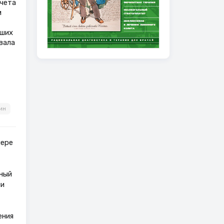
чета
м
вших
вала
ин
мере
нный
чи
ения