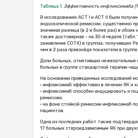
Таблица 1
.
Эффективность инфликсимаба (% б
В исследованиях АСТ I и АСТ II были полу
эндоскопической ремиссии, существенно пр
значимая разница (в 2 и более раз) в обоих
также достоверная – на 30-й неделе (табл. 
заживление СОТК) в группах, получавших Р
чем в 2 раза превзойдя показатели в групп
Доли больных, отметивших нежелательные явл
больных в группе стандартной терапии чащ
На основании приведенных исследований м
• инфликсимаб эффективен в лечении ЯК и 
• инфликсимаб способен индуцировать и по
ремиссию;
• на фоне стойкой ремиссии инфликсимаб по
пациентов.
Одна из последних работ также подтверди
17 больных стероидзависимым ЯК при двухл