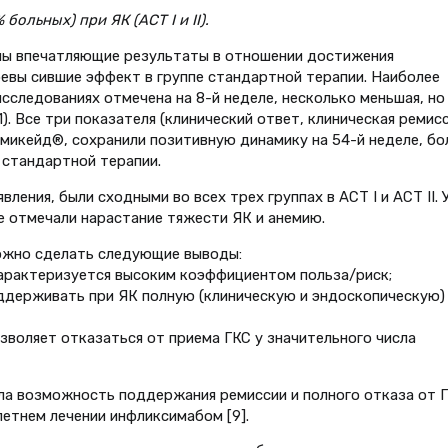
ольных) при ЯК (АСТ I и II).
чены впечатляющие результаты в отношении достижения
евы сившие эффект в группе стандартной терапии. Наиболее
 исследованиях отмечена на 8-й неделе, несколько меньшая, но
1). Все три показателя (клинический ответ, клиническая ремисс
емикейд®, сохранили позитивную динамику на 54-й неделе, бо
е стандартной терапии.
ения, были сходными во всех трех группах в АСТ I и АСТ II. 
е отмечали нарастание тяжести ЯК и анемию.
ожно сделать следующие выводы:
характеризуется высоким коэффициентом польза/риск;
ддерживать при ЯК полную (клиническую и эндоскопическую)
зволяет отказаться от приема ГКС у значительного числа
ла возможность поддержания ремиссии и полного отказа от Г
етнем лечении инфликсимабом [9].