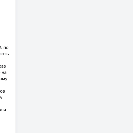
; по
асть
каз
 на
кому
тов
w
а и