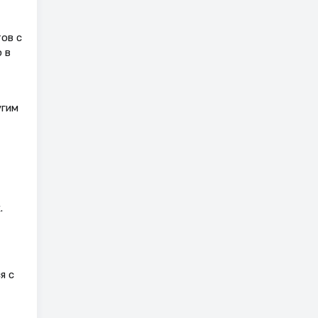
ов с
 в
угим
.
я с