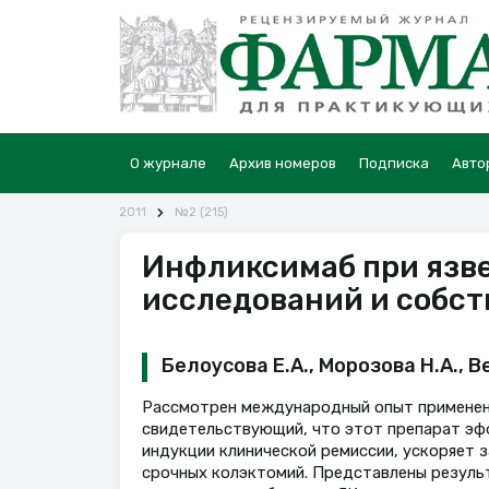
О журнале
Архив номеров
Подписка
Авто
2011
№2 (215)
Инфликсимаб при язве
исследований и собс
Белоусова Е.А., Морозова Н.А., Ве
Рассмотрен международный опыт применени
свидетельствующий, что этот препарат эфф
индукции клинической ремиссии, ускоряет 
срочных колэктомий. Представлены результ