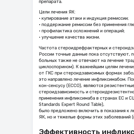
препарата.
Цели лечения ЯК:
• купирование атаки и индукция ремиссии;
• поддержание ремиссии без применения гл
• профилактика осложнений и операций;
• улучшение качества жизни.
Частота стероидрефрактерных и стероидза
России точные данные пока отсутствуют, п
больных также не отвечают на лечение тр
циклоспорином). К важнейшим целям лечени
от ГКС при стероидзависимых формах забол
это направлено лечение инфликсимабом. По
кон-сенсусу (ЕССО), являются резистентны
стероидзависимость и стероидрезистентнос
применения инфликсимаба в странах ЕС и СШ
Standards Expert Round Table),
было предложено включить в показания к 
ЯК, но и тяжелые формы этих заболеваний (
Эффективность инфлик