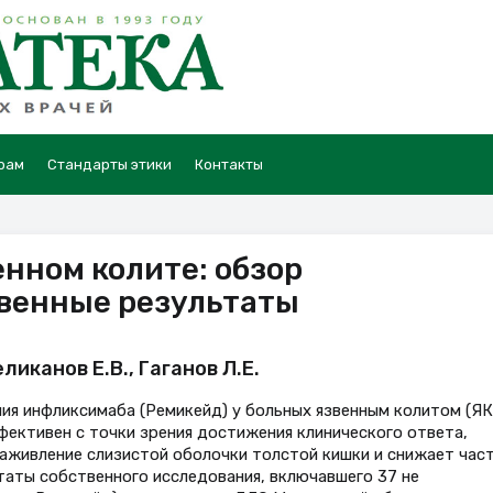
рам
Стандарты этики
Контакты
нном колите: обзор
твенные результаты
ликанов Е.В., Гаганов Л.Е.
я инфликсимаба (Ремикейд) у больных язвенным колитом (ЯК
ективен с точки зрения достижения клинического ответа,
заживление слизистой оболочки толстой кишки и снижает час
аты собственного исследования, включавшего 37 не