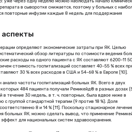
о: уже через одну неделю можно наблюдать начало клиничес
препарата в сыворотке снижается, поэтому у больных с наибо
я повторные инфузии каждые 8 недель для поддержания
 аспекты
операции определяют экономические затраты при ЯК. Целью
 систематический обзор литературы по стоимости ведения бол
ские расходы на одного пациента с ЯК составляют 6200–11 5
причем стоимость госпитализаций составляет 40–55 % всех пр
авляют 30 % всех расходов в США и 54–68 % в Европе [10].
н анализ частоты госпитализаций больных ЯК. Всего в двух
 которых 484 пациента получали Ремикейд® в разных дозах (
 в течение 30 недель, в т. ч. повторных, была вдвое ниже в
ю с группой стандартной терапии (9 против 18 %). Доля
оответственно 8 и 14 % [11]. Поскольку стационарное лечени
ия больных ЯК; можно сделать вывод, что применение Ремике
 эффект для национальных систем здравоохранения.