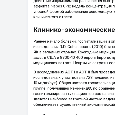
Действие инфликсимаба развивается быстр
эффекта. Через 8–12 недель концентрация 
упорной формой заболевания рекомендуютс
клинического ответа.
Клинико-экономические
Раннее начало болезни, госпитализации и 
исследования R.D. Cohen соавт. (2010) был
ЯК в западных странах. Ежегодные медицин
долл. в США и 8900–10 400 евро в Европе, 
медицинских затрат. Непрямые затраты сост
В исследованиях АСТ I и АСТ II был проведе
исследованиях участвовали 728 человек, из
10 мг/кг/сут). Общая частота госпитализаций
группе, получавшей Ремикейд®, по сравнени
госпитализированных пациентов составила с
является наиболее затратной частью веден
обеспечивает существенный экономический