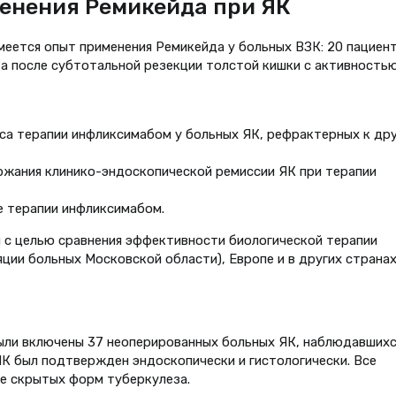
енения Ремикейда при ЯК
еется опыт применения Ремикейда у больных ВЗК: 20 пациент
нта после субтотальной резекции толстой кишки с активностью
са терапии инфликсимабом у больных ЯК, рефрактерных к др
ржания клинико-эндоскопической ремиссии ЯК при терапии
е терапии инфликсимабом.
 с целью сравнения эффективности биологической терапии
ции больных Московской области), Европе и в других странах
ыли включены 37 неоперированных больных ЯК, наблюдавшихс
 ЯК был подтвержден эндоскопически и гистологически. Все
е скрытых форм туберкулеза.