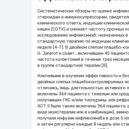
Систематические обзоры по оценке инфлик
стероидам и иммуносупрессорам, свидетел
клинического ответа, индукции клиническо
кишки (СОТК) и снижает частоту срочных ко
исследованиях инфликсимаб, назначенных в 
стандартную терапию по индукции клиничес
неделе [4–7]. В двойном слепом плацебо-к
G. Janerot и соавт., включившем 45 пацие
частота колэктомий в течение трех месяцев
в группе стандартной терапии [8].
Ключевыми в изучении эффективности и бе
двойных слепых плацебоконтролируемых иссл
отличаясь лишь длительностью активного ле
включены 364 пациента с тяжелым или сред
получавших ГКС и/или тиопурины, или рефр
АСТ II были также включены 364 пациента, 
виде монотерапии или в комбинации), амин
получали инфузии инфликсимаба в дозе 5 или
и затем регулярно каждые 8 недель или ста