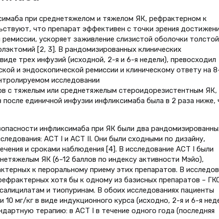
симаба при среднетяжелом и тяжелом ЯК, рефрактерном к
ьствуют, что препарат эффективен с точки зрения достижен
й ремиссии, ускоряет заживление слизистой оболочки толстой
лэктомий [2, 3]. В рандомизированных клинических
виде трех инфузий (исходной, 2-я и 6-я недели), превосходил
кой и эндоскопической ремиссии и клиническому ответу на 8
онтролируемом исследовании
нтов с тяжелым или среднетяжелым стероидорезистентным ЯК,
 после единичной инфузии инфликсимаба была в 2 раза ниже, 
зопасности инфликсимаба при ЯК были два рандомизированны
едования: АСТ I и АСТ II. Они были сходными по дизайну,
чения и сроками наблюдения [4]. В исследование АСТ I были
нетяжелым ЯК (6–12 баллов по индексу активности Мэйо),
актерных к пероральному приему этих препаратов. В исследо
рефрактерных хотя бы к одному из базисных препаратов – ГКС
осалицилатам и тиопуринам. В обоих исследованиях пациенты
 10 мг/кг в виде индукционного курса (исходно, 2-я и 6-я нед
ндартную терапию: в АСТ I в течение одного года (последняя