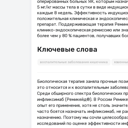
оперированных больных ЯК, которым назна
5 мг/кг массы тела в сутки в виде индукцион
каждые 8 недель. Эффективность индукцио
положительная клиническая и эндоскопичес
препарат. Поддерживающая терапия Ремине
клинико-эндоскопическая ремиссию или зн
более чем у 80 % пациентов, получавших бо
Ключевые слова
воспалительные заболевания кишечника
язвенны
Биологическая терапия заняла прочные пози
это относится и к воспалительным заболева
Среди обширного спектра биологических пр
инфликсимаб (Ремикейд®). В России Ремикей
опыт его применения, хотя не столь значит
часто боятся назначать инфликсимаб, не р
назначению. Поэтому мы сочли целесообра
исследований по оценке эффективности ин