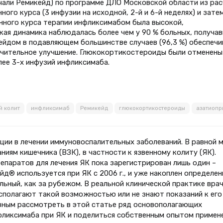
чали Ремикейд) по программе ДЛО Московской области из рас
ного курса (3 инфузии на исходной, 2-й и 6-й неделях) и зате
нного курса терапии инфликсимабом была высокой,
кая динамика наблюдалась более чем у 90 % больных, получа
йдом в подавляющем большинстве случаев (96,3 %) обеспечи
ачительное улучшение. Глюкокортикостероиды были отменены
лее 3-х инфузий инфликсимаба.
й колит
инфликсимаб
Ремикейд
глюкокортикостероиды
азатиопр
ции в лечении иммуновоспалительных заболеваний. В равной 
ниям кишечника (ВЗК), в частности к язвенному колиту (ЯК).
епаратов для лечения ЯК пока зарегистрирован лишь один –
д® используется при ЯК с 2006 г., и уже накоплен определе
ельный, как за рубежом. В реальной клинической практике вра
асполагают такой возможностью или не знают показаний к его
зным рассмотреть в этой статье ряд основополагающих
фликсимаба при ЯК и поделиться собственным опытом примен