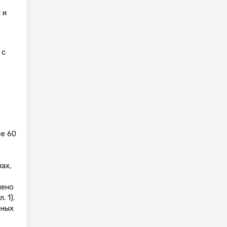
 и
 с
е 60
пах,
чено
 1).
ьных