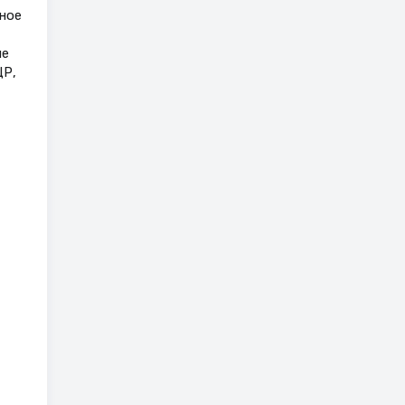
ное
ие
ЦР,