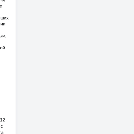
е
вших
нии
ым,
ной
СД2
 с
та