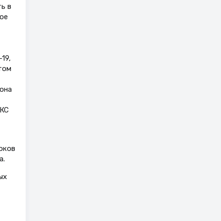
ь в
бое
19,
том
зона
ГКС
оков
а.
ых