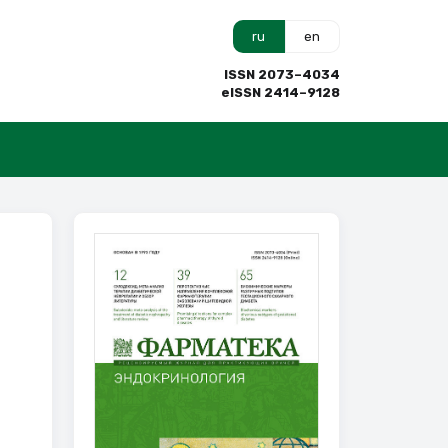
ru
en
ISSN 2073–4034
eISSN 2414–9128