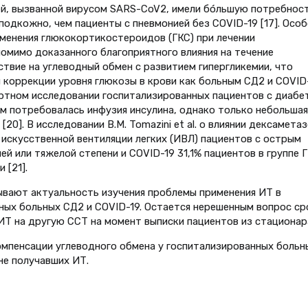
ей, вызванной вирусом SARS-CoV2, имели бóльшую потребност
 подкожно, чем пациенты с пневмонией без COVID-19 [17]. Осо
именения глюкокортикостероидов (ГКС) при лечении
помимо доказанного благоприятного влияния на течение
твие на углеводный обмен с развитием гипергликемии, что
 коррекции уровня глюкозы в крови как больным СД2 и COVID-
огортном исследовании госпитализированных пациентов с диабе
ам потребовалась инфузия инсулина, однако только небольшая
[20]. В исследовании B.M. Tomazini et al. о влиянии дексамета
искусственной вентиляции легких (ИВЛ) пациентов с острым
 или тяжелой степени и COVID-19 31,1% пациентов в группе 
 [21].
ывают актуальность изучения проблемы применения ИТ в
ных больных СД2 и COVID-19. Остается нерешенным вопрос ср
ИТ на другую ССТ на момент выписки пациентов из стационар
омпенсации углеводного обмена у госпитализированных больн
не получавших ИТ.