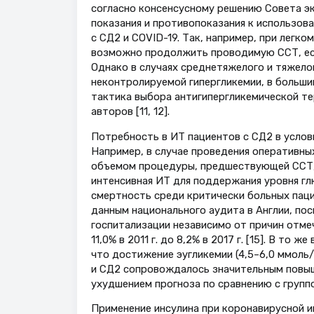
согласно консенсусному решению Совета э
показания и противопоказания к использов
с СД2 и COVID-19. Так, например, при легк
возможно продолжить проводимую ССТ, есл
Однако в случаях среднетяжелого и тяжело
неконтролируемой гипергликемии, в большин
тактика выбора антигипергликемической т
авторов [11, 12].
Потребность в ИТ пациентов с СД2 в услов
Например, в случае проведения оперативны
объемом процедуры, предшествующей ССТ, с
интенсивная ИТ для поддержания уровня гл
смертность среди критически больных пацие
данным национального аудита в Англии, пос
госпитализации независимо от причин отме
11,0% в 2011 г. до 8,2% в 2017 г. [15]. В т
что достижение эугликемии (4,5–6,0 ммоль
и СД2 сопровождалось значительным повышен
ухудшением прогноза по сравнению с группо
Применение инсулина при коронавирусной и