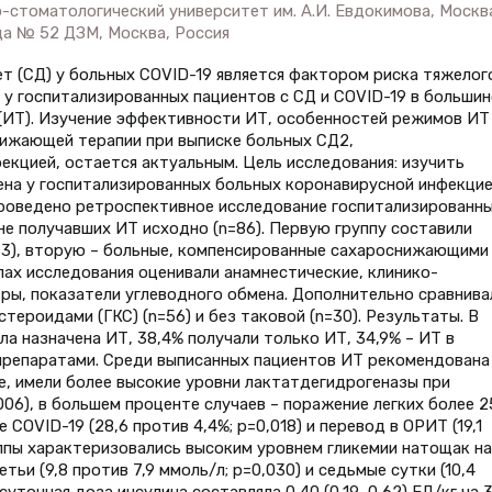
-стоматологический университет им. А.И. Евдокимова, Москв
ица № 52 ДЗМ, Москва, Россия
ет (СД) у больных COVID-19 является фактором риска тяжелог
я у госпитализированных пациентов с СД и COVID-19 в больши
(ИТ). Изучение эффективности ИТ, особенностей режимов ИТ
нижающей терапии при выписке больных СД2,
екцией, остается актуальным. Цель исследования: изучить
на у госпитализированных больных коронавирусной инфекцие
Проведено ретроспективное исследование госпитализированн
не получавших ИТ исходно (n=86). Первую группу составили
63), вторую – больные, компенсированные сахароснижающими
пах исследования оценивали анамнестические, клинико-
ы, показатели углеводного обмена. Дополнительно сравнива
ероидами (ГКС) (n=56) и без таковой (n=30). Результаты. В
а назначена ИТ, 38,4% получали только ИТ, 34,9% – ИТ в
репаратами. Среди выписанных пациентов ИТ рекомендована
е, имели более высокие уровни лактатдегидрогеназы при
,006), в большем проценте случаев – поражение легких более 
е COVID-19 (28,6 против 4,4%; p=0,018) и перевод в ОРИТ (19,1
уппы характеризовались высоким уровнем гликемии натощак на
етьи (9,8 против 7,9 ммоль/л; p=0,030) и седьмые сутки (10,4
суточная доза инсулина составляла 0,40 (0,19–0,62) ЕД/кг на 