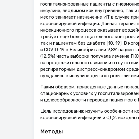
госпитализированные пациенты с пневмони
инсулине, вводимом как внутривенно, так и
место занимает назначение ИТ в случае пр
коронавирусной инфекции. Данная терапия 
инфекционного процесса оказывает воздейс
требует еще более тщательного контроля и
так и пациентам без диабета [18, 19]. В к
и COVID-19 в Великобритании 9,8% пациент
(12,5%) часть выборки получала лечение ГКС 
на продолжительность жизни и отсутствии 
респираторным дистресс-синдромом средней
нуждались в инсулине для контроля гликемии
Таким образом, приведенные данные показ
стационарных условиях у госпитализирован
и целесообразности перевода пациентов с 
Цель исследования: изучить особенности к
коронавирусной инфекцией и СД2, исходно 
Методы