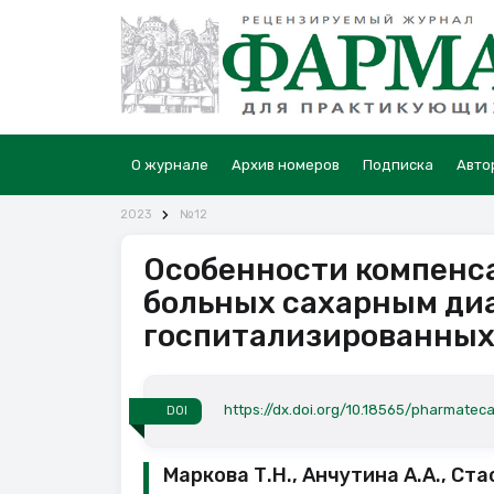
О журнале
Архив номеров
Подписка
Авто
2023
№12
Особенности компенса
больных сахарным диа
госпитализированных
https://dx.doi.org/10.18565/pharmatec
DOI
Маркова Т.Н., Анчутина А.А., Ста