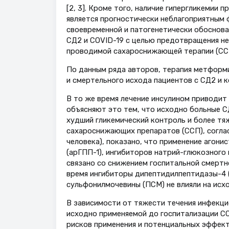
[2, 3]. Кроме того, наличие гипергликемии 
является прогностически неблагоприятным 
своевременной и патогенетически обоснова
СД2 и COVID-19 с целью предотвращения неб
проводимой сахароснижающей терапии (СС
По данным ряда авторов, терапия метформ
и смертельного исхода пациентов с СД2 и к
В то же время лечение инсулином приводит 
объясняют это тем, что исходно больные С
худший гликемический контроль и более тя
сахароснижающих препаратов (ССП), соглас
человека), показано, что применение агон
(арГПП-1), ингибиторов натрий-глюкозного 
связано со снижением госпитальной смертн
время ингибиторы дипептидилпептидазы-4 
сульфонилмочевины (ПСМ) не влияли на исход
В зависимости от тяжести течения инфекци
исходно применяемой до госпитализации С
рисков применения и потенциальных эффект