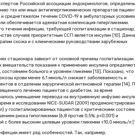
кспертов Российской ассоциации эндокринологов, определен
анию тех или иных антигипергликемических препаратов пациен
ом и среднетяжелом течении COVID-19 в амбулаторных условия
и обеспечивается адекватная компенсация гипергликемии.
го течения инфекции, требующей госпитализации в стационар
стве случаев приоритетным ССП является инсулин [10]. Данна
ерапии схожа и с клиническими руководствами зарубежных
иях стационара зависит от основной причины госпитализации.
х вмешательств показания к применению инсулина определяю
остоянием больного и уровнем гликемии [13]. Показано, что
юкозы крови менее 6,1 ммоль/л снижает заболеваемость и
нтов в отделении хирургической интенсивной терапии [14]. 
вященного лечению пациентов с диабетом, за время
чалось уменьшение перевода на внутривенную инфузию инсули
о же время в исследовании NICE-SUGAR (2009) продемонстрирован
/л) у госпитализированных пациентов с критическими состоян
ием риска гипогликемии (6,8 против 0,5%; р<0,001) и
й с более высоким целевым уровнем гликемии <10,0 ммоль/л [1
нфекции имеет ряд особенностей. Так, например,