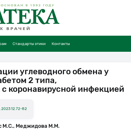
рам
Стандарты этики
Контакты
ции углеводного обмена у
бетом 2 типа,
 с коронавирусной инфекцией
a.2023.12.72-82
с М.С., Меджидова М.М.