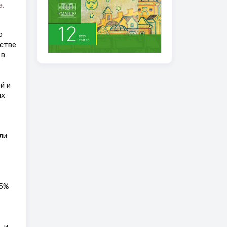
а,
о
нстве
 в
й и
ых
ли
25%
3-и