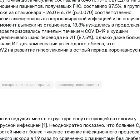
ношении пациентов, получавших ГКС, составило 87,5%, в групп
иске из стационара – 26,0 и 6,7% (p=0,070) соответственно.
оспитализированных с коронавирусной инфекцией и не получа
 момент выписки из стационара, 18,8% нуждались в продолже
характеризовались тяжелым течением COVID-19 и худшим
увеличивало шанс перевода на ИТ (87,5%), однако даже больн
чали ИТ для компенсации углеводного обмена, что
V2 на развитие гипергликемии в острый период коронавирус
сахароснижающая терапия
глюкокортикостероиды
но из ведущих мест в структуре сопутствующей патологии у
русной инфекцией [1]. Неоднократно показано, что больные 
остей имеют более тяжелое течение инфекционного процесса
ного исхода в 1,9 раза по сравнению с пациентами без диабе