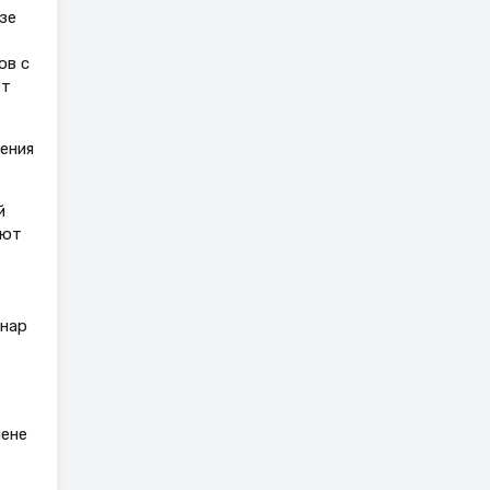
зе
ов с
ет
ения
й
еют
онар
мене