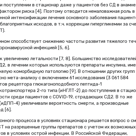
при поступлении в стационар даже у пациентов без СД в анамне
фактором риска [4]. Поэтому отводится немаловажная роль в
нной интенсификации лечения основного заболевания пациент
лагоприятных исходов, в т.ч. коррекции гипергликемии за сч
Т).
ином способствует снижению частоты развития тяжелого теч
оронавирусной инфекцией [5, 6].
к увеличению летальности [7, 8]. Большинство исследователе
Д2, в лечении которых используются препараты инсулина, им
желую коморбидную патологию [9]. В отношении других групп
но мета-анализу с включением 61 исследования (3 061 584
истов рецептора глюкагоноподобного пептида-1
котранспортера 2-го типа (иНГЛТ-2) до поступления в стаци
ости среди пациентов с COVID-19, страдающих СД2. В то же
(иДПП-4) увеличивали вероятность смерти, а производные
 [6].
онного процесса в условиях стационара решается вопрос о с
СТ на разрешенные группы препаратов с учетом их возможных
ов в условиях острой инфекции. В Российской Федерации,