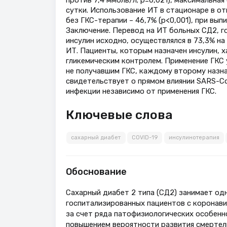
сутки. Использование ИТ в стационаре в от
без ГКС-терапии – 46,7% (p<0,001), при вып
Заключение. Перевод на ИТ больных СД2, г
инсулин исходно, осуществлялся в 73,3% на
ИТ. Пациенты, которым назначен инсулин, 
гликемическим контролем. Применение ГКС 
не получавшим ГКС, каждому второму назна
свидетельствует о прямом влиянии SARS-Co
инфекции независимо от применения ГКС.
Ключевые слова
сахарный диабет
COVID-19
инсулинотерапия
Обоснование
Сахарный диабет 2 типа (СД2) занимает од
госпитализированных пациентов с коронави
за счет ряда патофизиологических особенн
повышением вероятности развития смертель