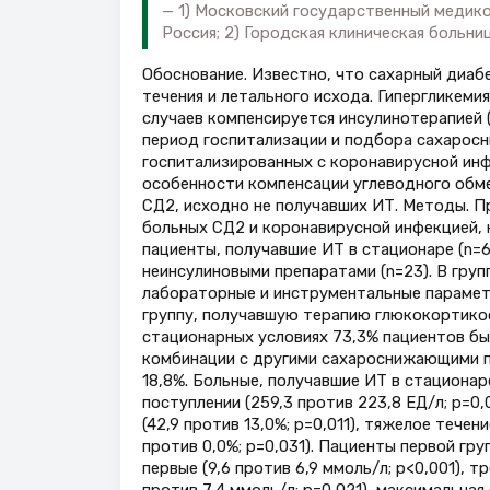
1) Московский государственный медико
Россия; 2) Городская клиническая больн
Обоснование. Известно, что сахарный диаб
течения и летального исхода. Гипергликеми
случаев компенсируется инсулинотерапией 
период госпитализации и подбора сахарос
госпитализированных с коронавирусной инф
особенности компенсации углеводного обме
СД2, исходно не получавших ИТ. Методы. 
больных СД2 и коронавирусной инфекцией, 
пациенты, получавшие ИТ в стационаре (n=
неинсулиновыми препаратами (n=23). В груп
лабораторные и инструментальные параметр
группу, получавшую терапию глюкокортикост
стационарных условиях 73,3% пациентов был
комбинации с другими сахароснижающими п
18,8%. Больные, получавшие ИТ в стационар
поступлении (259,3 против 223,8 ЕД/л; p=0
(42,9 против 13,0%; p=0,011), тяжелое течени
против 0,0%; p=0,031). Пациенты первой гр
первые (9,6 против 6,9 ммоль/л; p<0,001), тр
против 7,4 ммоль/л; p=0,021), максимальная 