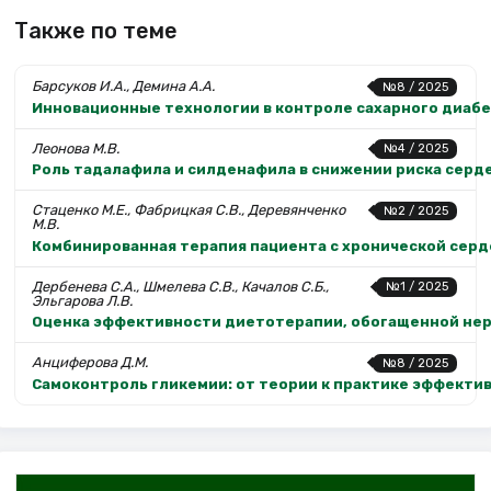
Также по теме
Барсуков И.А., Демина А.А.
№8 / 2025
Инновационные технологии в контроле сахарного диаб
Леонова М.В.
№4 / 2025
Роль тадалафила и силденафила в снижении риска серд
Стаценко М.Е., Фабрицкая С.В., Деревянченко
№2 / 2025
М.В.
Комбинированная терапия пациента с хронической серд
Дербенева С.А., Шмелева С.В., Качалов С.Б.,
№1 / 2025
Эльгарова Л.В.
Оценка эффективности диетотерапии, обогащенной не
Анциферова Д.М.
№8 / 2025
Самоконтроль гликемии: от теории к практике эффекти