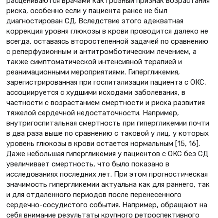
расцениваются врачами как грозный признак возрастания
риска, особенно если у пациента ранее не был
диагностирован СД. Вследствие этого адекватная
коррекция уровня глюкозы в крови проводится далеко не
всегда, оставаясь второстепенной задачей по сравнению
с реперфузионным и антитромботическим лечением, а
также симптоматической интенсивной терапией и
реанимационными мероприятиями. Гипергликемия,
зарегистрированная при госпитализации пациента с ОКС,
ассоциируется с худшими исходами заболевания, в
частности с возрастанием смертности и риска развития
тяжелой сердечной недостаточности. Например,
внутригоспитальная смертность при гипергликемии почти
в два раза выше по сравнению с таковой у лиц, у которых
уровень глюкозы в крови остается нормальным [15, 16].
Даже небольшая гипергликемия у пациентов с ОКС без СД
увеличивает смертность, что было показано в
исследованиях последних лет. При этом прогностическая
значимость гипергликемии актуальна как для раннего, так
и для отдаленного периодов после перенесенного
сердечно-сосудистого события. Например, обращают на
себя внимание результаты крупного ретроспективного