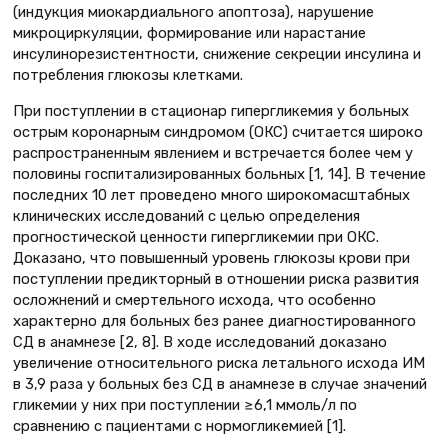
(индукция миокардиального апоптоза), нарушение
микроциркуляции, формирование или нарастание
инсулинорезистентности, снижение секреции инсулина и
потребления глюкозы клетками.
При поступлении в стационар гипергликемия у больных
острым коронарным синдромом (ОКС) считается широко
распространенным явлением и встречается более чем у
половины госпитализированных больных [1, 14]. В течение
последних 10 лет проведено много широкомасштабных
клинических исследований с целью определения
прогностической ценности гипергликемии при ОКС.
Доказано, что повышенный уровень глюкозы крови при
поступлении предикторный в отношении риска развития
осложнений и смертельного исхода, что особенно
характерно для больных без ранее диагностированного
СД в анамнезе [2, 8]. В ходе исследований доказано
увеличение относительного риска летального исхода ИМ
в 3,9 раза у больных без СД в анамнезе в случае значений
гликемии у них при поступлении ≥6,1 ммоль/л по
сравнению с пациентами с нормогликемией [1].