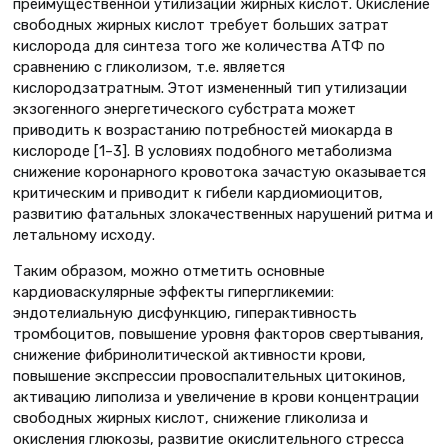
преимущественной утилизации жирных кислот. Окисление
свободных жирных кислот требует больших затрат
кислорода для синтеза того же количества АТФ по
сравнению с гликолизом, т.е. является
кислородзатратным. Этот измененный тип утилизации
экзогенного энергетического субстрата может
приводить к возрастанию потребностей миокарда в
кислороде [1–3]. В условиях подобного метаболизма
снижение коронарного кровотока зачастую оказывается
критическим и приводит к гибели кардиомиоцитов,
развитию фатальных злокачественных нарушений ритма и
летальному исходу.
Таким образом, можно отметить основные
кардиоваскулярные эффекты гипергликемии:
эндотелиальную дисфункцию, гиперактивность
тромбоцитов, повышение уровня факторов свертывания,
снижение фибринолитической активности крови,
повышение экспрессии провоспалительных цитокинов,
активацию липолиза и увеличение в крови концентрации
свободных жирных кислот, снижение гликолиза и
окисления глюкозы, развитие окислительного стресса