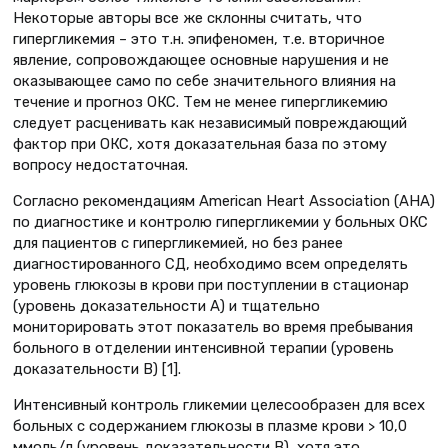
Некоторые авторы все же склонны считать, что
гипергликемия – это т.н. эпифеномен, т.е. вторичное
явление, сопровождающее основные нарушения и не
оказывающее само по себе значительного влияния на
течение и прогноз ОКС. Тем не менее гипергликемию
следует расценивать как независимый повреждающий
фактор при ОКС, хотя доказательная база по этому
вопросу недостаточная.
Согласно рекомендациям American Heart Association (АНА)
по диагностике и контролю гипергликемии у больных ОКС
для пациентов с гипергликемией, но без ранее
диагностированного СД, необходимо всем определять
уровень глюкозы в крови при поступлении в стационар
(уровень доказательности А) и тщательно
мониторировать этот показатель во время пребывания
больного в отделении интенсивной терапии (уровень
доказательности В) [1].
Интенсивный контроль гликемии целесообразен для всех
больных с содержанием глюкозы в плазме крови > 10,0
ммоль/л (уровень доказательности В), хотя это