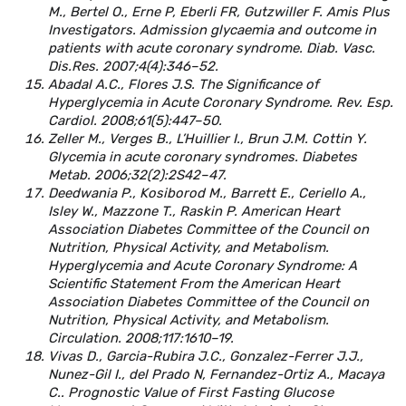
M., Bertel O., Erne P, Eberli FR, Gutzwiller F. Amis Plus
Investigators. Admission glycaemia and outcome in
patients with acute coronary syndrome. Diab. Vasc.
Dis.Res. 2007;4(4):346–52.
Abadal A.C., Flores J.S. The Significance of
Hyperglycemia in Acute Coronary Syndrome. Rev. Esp.
Cardiol. 2008;61(5):447–50.
Zeller M., Verges B., L’Huillier I., Brun J.M. Cottin Y.
Glycemia in acute coronary syndromes. Diabetes
Metab. 2006;32(2):2S42–47.
Deedwania P., Kosiborod M., Barrett E., Ceriello A.,
Isley W., Mazzone T., Raskin P. American Heart
Association Diabetes Committee of the Council on
Nutrition, Physical Activity, and Metabolism.
Hyperglycemia and Acute Coronary Syndrome: A
Scientific Statement From the American Heart
Association Diabetes Committee of the Council on
Nutrition, Physical Activity, and Metabolism.
Circulation. 2008;117:1610–19.
Vivas D., Garcia-Rubira J.C., Gonzalez-Ferrer J.J.,
Nunez-Gil I., del Prado N, Fernandez-Ortiz A., Macaya
C.. Prognostic Value of First Fasting Glucose