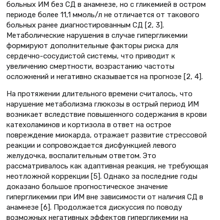
больных ИМ без СД в анамнезе, но с гликемией в остром
периоде более 11,1 ммоль/л не отличается от такового
больных ранее диагностированным СД [2, 3].
Метаболические нарушения в случае гипергликемии
формируют дополнительные факторы риска для
сердечно-сосудистой системы, что приводит к
увеличению смертности, возрастанию частоты
осложнений и негативно сказывается на прогнозе [2, 4].
На протяжении длительного времени считалось, что
нарушение метаболизма глюкозы в острый период ИМ
возникает вследствие повышенного содержания в крови
катехоламинов и кортизола в ответ на острое
повреждение миокарда, отражает развитие стрессовой
реакции и сопровождается дисфункцией левого
желудочка, воспалительным ответом. Это
рассматривалось как адаптивная реакция, не требующая
неотложной коррекции [5]. Однако за последние годы
доказано большое прогностическое значение
гипергликемии при ИМ вне зависимости от наличия СД в
анамнезе [6]. Продолжается дискуссия по поводу
возможных негативных эффектов гипергликемии на