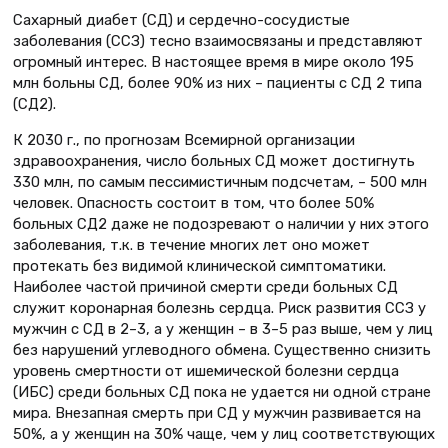
Сахарный диабет (СД) и сердечно-сосудистые
заболевания (ССЗ) тесно взаимосвязаны и представляют
огромный интерес. В настоящее время в мире около 195
млн больны СД, более 90% из них – пациенты с СД 2 типа
(СД2).
К 2030 г., по прогнозам Всемирной организации
здравоохранения, число больных СД может достигнуть
330 млн, по самым пессимистичным подсчетам, – 500 млн
человек. Опасность состоит в том, что более 50%
больных СД2 даже не подозревают о наличии у них этого
заболевания, т.к. в течение многих лет оно может
протекать без видимой клинической симптоматики.
Наиболее частой причиной смерти среди больных СД
служит коронарная болезнь сердца. Риск развития ССЗ у
мужчин с СД в 2–3, а у женщин – в 3–5 раз выше, чем у лиц
без нарушений углеводного обмена. Существенно снизить
уровень смертности от ишемической болезни сердца
(ИБС) среди больных СД пока не удается ни одной стране
мира. Внезапная смерть при СД у мужчин развивается на
50%, а у женщин на 30% чаще, чем у лиц соответствующих