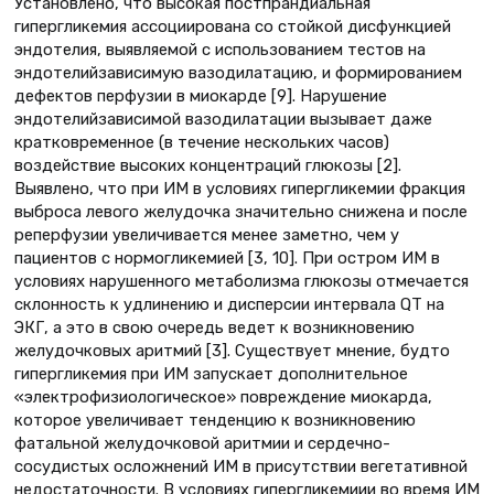
Установлено, что высокая постпрандиальная
гипергликемия ассоциирована со стойкой дисфункцией
эндотелия, выявляемой с использованием тестов на
эндотелийзависимую вазодилатацию, и формированием
дефектов перфузии в миокарде [9]. Нарушение
эндотелийзависимой вазодилатации вызывает даже
кратковременное (в течение нескольких часов)
воздействие высоких концентраций глюкозы [2].
Выявлено, что при ИМ в условиях гипергликемии фракция
выброса левого желудочка значительно снижена и после
реперфузии увеличивается менее заметно, чем у
пациентов с нормогликемией [3, 10]. При остром ИМ в
условиях нарушенного метаболизма глюкозы отмечается
склонность к удлинению и дисперсии интервала QT на
ЭКГ, а это в свою очередь ведет к возникновению
желудочковых аритмий [3]. Существует мнение, будто
гипергликемия при ИМ запускает дополнительное
«электрофизиологическое» повреждение миокарда,
которое увеличивает тенденцию к возникновению
фатальной желудочковой аритмии и сердечно-
сосудистых осложнений ИМ в присутствии вегетативной
недостаточности. В условиях гипергликемиии во время ИМ