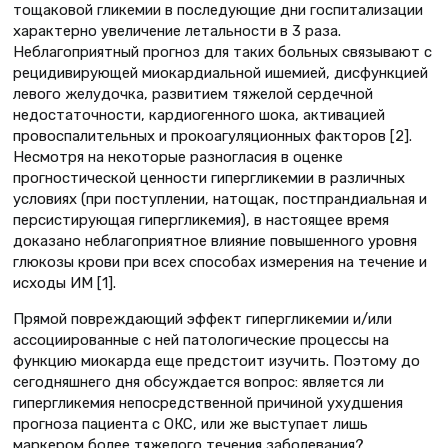
тощаковой гликемии в последующие дни госпитализации
характерно увеличение летальности в 3 раза.
Неблагоприятный прогноз для таких больных связывают с
рецидивирующей миокардиальной ишемией, дисфункцией
левого желудочка, развитием тяжелой сердечной
недостаточности, кардиогенного шока, активацией
провоспалительных и прокоагуляционных факторов [2].
Несмотря на некоторые разногласия в оценке
прогностической ценности гипергликемии в различных
условиях (при поступлении, натощак, постпрандиальная и
персистирующая гипергликемия), в настоящее время
доказано неблагоприятное влияние повышенного уровня
глюкозы крови при всех способах измерения на течение и
исходы ИМ [1].
Прямой повреждающий эффект гипергликемии и/или
ассоциированные с ней патологические процессы на
функцию миокарда еще предстоит изучить. Поэтому до
сегодняшнего дня обсуждается вопрос: является ли
гипергликемия непосредственной причиной ухудшения
прогноза пациента с ОКС, или же выступает лишь
маркером более тяжелого течения заболевания?