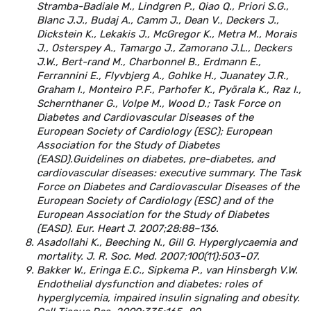
Stramba-Badiale M., Lindgren P., Qiao Q., Priori S.G.,
Blanc J.J., Budaj A., Camm J., Dean V., Deckers J.,
Dickstein K., Lekakis J., McGregor K., Metra M., Morais
J., Osterspey A., Tamargo J., Zamorano J.L., Deckers
J.W., Bert-rand M., Charbonnel B., Erdmann E.,
Ferrannini E., Flyvbjerg A., Gohlke H., Juanatey J.R.,
Graham I., Monteiro P.F., Parhofer K., Pyörala K., Raz I.,
Schernthaner G., Volpe M., Wood D.; Task Force on
Diabetes and Cardiovascular Diseases of the
European Society of Cardiology (ESC); European
Association for the Study of Diabetes
(EASD).Guidelines on diabetes, pre-diabetes, and
cardiovascular diseases: executive summary. The Task
Force on Diabetes and Cardiovascular Diseases of the
European Society of Cardiology (ESC) and of the
European Association for the Study of Diabetes
(EASD). Eur. Heart J. 2007;28:88–136.
Asadollahi K., Beeching N., Gill G. Hyperglycaemia and
mortality. J. R. Soc. Med. 2007;100(11):503–07.
Bakker W., Eringa E.C., Sipkema P., van Hinsbergh V.W.
Endothelial dysfunction and diabetes: roles of
hyperglycemia, impaired insulin signaling and obesity.