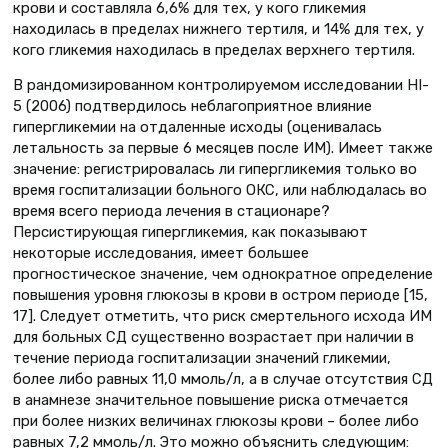
крови и составляла 6,6% для тех, у кого гликемия
находилась в пределах нижнего тертиля, и 14% для тех, у
кого гликемия находилась в пределах верхнего тертиля.
В рандомизированном контролируемом исследовании HI-
5 (2006) подтвердилось неблагоприятное влияние
гипергликемии на отдаленные исходы (оценивалась
летальность за первые 6 месяцев после ИМ). Имеет также
значение: регистрировалась ли гипергликемия только во
время госпитализации больного ОКС, или наблюдалась во
время всего периода лечения в стационаре?
Персистирующая гипергликемия, как показывают
некоторые исследования, имеет большее
прогностическое значение, чем однократное определение
повышения уровня глюкозы в крови в остром периоде [15,
17]. Следует отметить, что риск смертельного исхода ИМ
для больных СД существенно возрастает при наличии в
течение периода госпитализации значений гликемии,
более либо равных 11,0 ммоль/л, а в случае отсутствия СД
в анамнезе значительное повышение риска отмечается
при более низких величинах глюкозы крови – более либо
равных 7,2 ммоль/л. Это можно объяснить следующим: