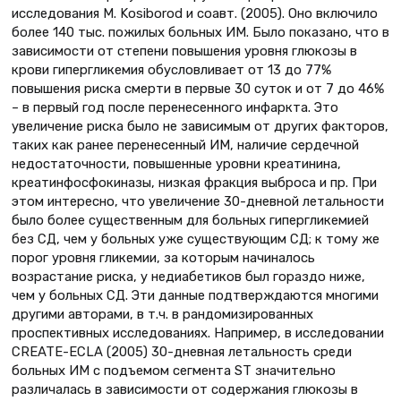
исследования M. Kosiborod и соавт. (2005). Оно включило
более 140 тыс. пожилых больных ИМ. Было показано, что в
зависимости от степени повышения уровня глюкозы в
крови гипергликемия обусловливает от 13 до 77%
повышения риска смерти в первые 30 суток и от 7 до 46%
– в первый год после перенесенного инфаркта. Это
увеличение риска было не зависимым от других факторов,
таких как ранее перенесенный ИМ, наличие сердечной
недостаточности, повышенные уровни креатинина,
креатинфосфокиназы, низкая фракция выброса и пр. При
этом интересно, что увеличение 30-дневной летальности
было более существенным для больных гипергликемией
без СД, чем у больных уже существующим СД; к тому же
порог уровня гликемии, за которым начиналось
возрастание риска, у недиабетиков был гораздо ниже,
чем у больных СД. Эти данные подтверждаются многими
другими авторами, в т.ч. в рандомизированных
проспективных исследованиях. Например, в исследовании
CREATE-ECLA (2005) 30-дневная летальность среди
больных ИМ с подъемом сегмента ST значительно
различалась в зависимости от содержания глюкозы в