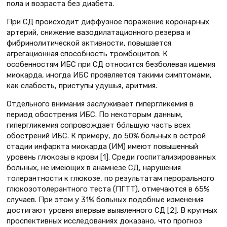
пола и возраста без диабета.
При СД происходит диффузное поражение коронарных
артерий, снижение вазодилатационного резерва и
фибринолитической активности, повышается
агрегационная способность тромбоцитов. К
особенностям ИБС при СД относится безболевая ишемия
миокарда, иногда ИБС проявляется такими симптомами,
как слабость, приступы удушья, аритмия.
Отдельного внимания заслуживает гипергликемия в
период обострения ИБС. По некоторым данным,
гипергликемия сопровождает бóльшую часть всех
обострений ИБС. К примеру, до 50% больных в острой
стадии инфаркта миокарда (ИМ) имеют повышенный
уровень глюкозы в крови [1]. Среди госпитализированных
больных, не имеющих в анамнезе СД, нарушения
толерантности к глюкозе, по результатам перорального
глюкозотолерантного теста (ПГТТ), отмечаются в 65%
случаев. При этом у 31% больных подобные изменения
достигают уровня впервые выявленного СД [2]. В крупных
проспективных исследованиях доказано, что прогноз