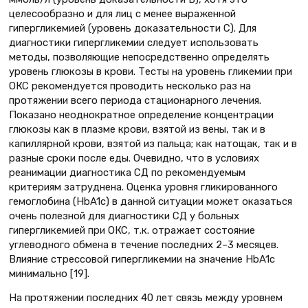
целесообразно и для лиц с менее выраженной
гипергликемией (уровень доказательности С). Для
диагностики гипергликемии следует использовать
методы, позволяющие непосредственно определять
уровень глюкозы в крови. Тесты на уровень гликемии при
ОКС рекомендуется проводить несколько раз на
протяжении всего периода стационарного лечения.
Показано неоднократное определение концентрации
глюкозы как в плазме крови, взятой из вены, так и в
капиллярной крови, взятой из пальца; как натощак, так и в
разные сроки после еды. Очевидно, что в условиях
реанимации диагностика СД по рекомендуемым
критериям затруднена. Оценка уровня гликированного
гемоглобина (HbA1c) в данной ситуации может оказаться
очень полезной для диагностики СД у больных
гипергликемией при ОКС, т.к. отражает состояние
углеводного обмена в течение последних 2–3 месяцев.
Влияние стрессовой гипергликемии на значение HbA1c
минимально [19].
На протяжении последних 40 лет связь между уровнем