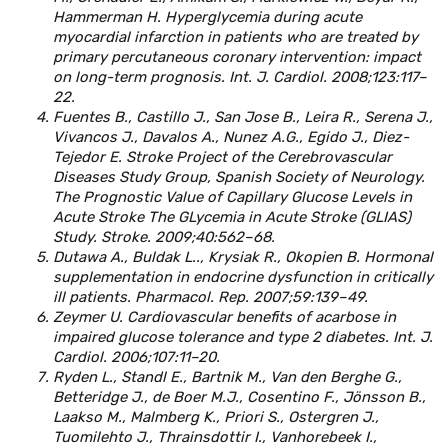
Hammerman H. Hyperglycemia during acute
myocardial infarction in patients who are treated by
primary percutaneous coronary intervention: impact
on long-term prognosis. Int. J. Cardiol. 2008;123:117–
22.
Fuentes B., Castillo J., San Jose B., Leira R., Serena J.,
Vivancos J., Davalos A., Nunez A.G., Egido J., Diez-
Tejedor E. Stroke Project of the Cerebrovascular
Diseases Study Group, Spanish Society of Neurology.
The Prognostic Value of Capillary Glucose Levels in
Acute Stroke The GLycemia in Acute Stroke (GLIAS)
Study. Stroke. 2009;40:562–68.
Dutawa A., Buldak L.., Krysiak R., Okopien B. Hormonal
supplementation in endocrine dysfunction in critically
ill patients. Pharmacol. Rep. 2007;59:139–49.
Zeymer U. Cardiovascular benefits of acarbose in
impaired glucose tolerance and type 2 diabetes. Int. J.
Cardiol. 2006;107:11–20.
Ryden L., Standl E., Bartnik M., Van den Berghe G.,
Betteridge J., de Boer M.J., Cosentino F., Jönsson B.,
Laakso M., Malmberg K., Priori S., Ostergren J.,
Tuomilehto J., Thrainsdottir I., Vanhorebeek I.,