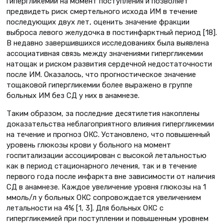
гипергликемии на момент поступления и позволяет
предвидеть риск смертельного исхода ИМ в течение
последующих двух лет, оценить значение фракции
выброса левого желудочка в постинфарктный период [18].
В недавно завершившихся исследованиях была выявлена
ассоциативная связь между значениями гипергликемии
натощак и риском развития сердечной недостаточности
после ИМ. Оказалось, что прогностическое значение
тощаковой гипергликемии более выражено в группе
больных ИМ без СД у них в анамнезе.
Таким образом, за последние десятилетия накоплены
доказательства неблагоприятного влияния гипергликемии
на течение и прогноз ОКС. Установлено, что повышенный
уровень глюкозы крови у больного на момент
госпитализации ассоциирован с высокой летальностью
как в период стационарного лечения, так и в течение
первого года после инфаркта вне зависимости от наличия
СД в анамнезе. Каждое увеличение уровня глюкозы на 1
ммоль/л у больных ОКС сопровождается увеличением
летальности на 4% [1, 3]. Для больных ОКС с
гипергликемией при поступлении и повышенным уровнем