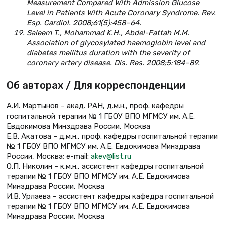
Measurement Compared With Admission Glucose
Level in Patients With Acute Coronary Syndrome. Rev.
Esp. Cardiol. 2008;61(5):458–64.
Saleem T., Mohammad K.H., Abdel-Fattah M.M.
Association of glycosylated haemoglobin level and
diabetes mellitus duration with the severity of
coronary artery disease. Dis. Res. 2008;5:184–89.
Об авторах / Для корреспонденции
А.И. Мартынов – акад. РАН, д.м.н., проф. кафедры
госпитальной терапии № 1 ГБОУ ВПО МГМСУ им. А.Е.
Евдокимова Минздрава России, Москва
Е.В. Акатова – д.м.н., проф. кафедры госпитальной терапии
№ 1 ГБОУ ВПО МГМСУ им. А.Е. Евдокимова Минздрава
России, Москва; e-mail:
akev@list.ru
О.П. Николин – к.м.н., ассистент кафедры госпитальной
терапии № 1 ГБОУ ВПО МГМСУ им. А.Е. Евдокимова
Минздрава России, Москва
И.В. Урлаева – ассистент кафедры кафедра госпитальной
терапии № 1 ГБОУ ВПО МГМСУ им. А.Е. Евдокимова
Минздрава России, Москва