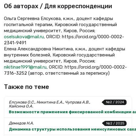
Об авторах / Для корреспонденции
Ольга Сергеевна Елсукова, к.м.н., доцент кафедры
госпитальной терапии, Кировский государственный
медицинский университет, Киров, Россия;
oselsukova@mail.ru
, ORCID: https://orcid.org/0000-0002-
2341-9491
Елена Александровна Никитина, к.м.н., доцент кафедры
внутренних болезней, Кировский государственный
медицинский университет, Киров, Россия;
nikitinae1991@mail.ru
, ORCID: https://orcid.org/0000-0002-
7316-3252 (автор, ответственный за переписку)
Также по теме
Елсукова О.С., Никитина Е.А., Чупрова А.В.,
№2 / 2024
Кайсина О.А.
Возможности применения фиксированной комбинации ало
Демидов Н.А.
№2 / 2025
Динамика структуры использования неинсулиновых саха