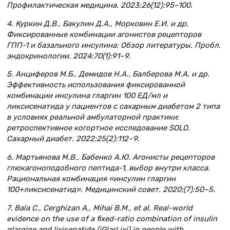
Профилактическая медицина. 2023;26(12):95–100.
4. Куркин Д.В., Бакулин Д.А., Морковин Е.И. и др.
Фиксированные комбинации агонистов рецепторов
ГПП-1 и базального инсулина: Обзор литературы. Пробл.
эндокринологии. 2024;70(1):91–9.
5. Анциферов М.Б., Демидов Н.А., Балберова М.А. и др.
Эффективность использования фиксированной
комбинации инсулина гларгин 100 ЕД/мл и
ликсисенатида у пациентов с сахарным диабетом 2 типа
в условиях реальной амбулаторной практики:
ретроспективное когортное исследование SOLO.
Сахарный диабет. 2022;25(2):112–9.
6. Мартьянова М.В., Бабенко А.Ю. Агонисты рецепторов
глюкагоноподобного пептида-1, выбор внутри класса.
Рациональная комбинация «инсулин гларгин
100+ликсисенатид». Медицинский совет. 2020;(7):50–5.
7. Bala C., Cerghizan A., Mihai B.M., et al. Real-world
evidence on the use of a fixed-ratio combination of insulin
glargine and lixisenatide (iGlarLixi) in people with