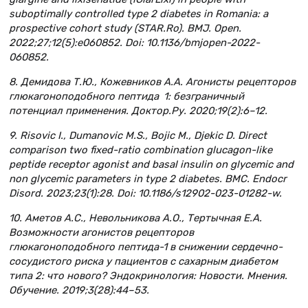
suboptimally controlled type 2 diabetes in Romania: a
prospective cohort study (STAR.Ro). BMJ. Open.
2022;27;12(5):e060852. Doi: 10.1136/bmjopen-2022-
060852.
8. Демидова Т.Ю., Кожевников А.А. Агонисты рецепторов
глюкагоноподобного пептида 1: безграничный
потенциал применения. Доктор.Ру. 2020;19(2):6–12.
9. Risovic I., Dumanovic M.S., Bojic M., Djekic D. Direct
comparison two fixed-ratio combination glucagon-like
peptide receptor agonist and basal insulin on glycemic and
non glycemic parameters in type 2 diabetes. BMC. Endocr
Disord. 2023;23(1):28. Doi: 10.1186/s12902-023-01282-w.
10. Аметов А.С., Невольникова А.О., Тертычная Е.А.
Возможности агонистов рецепторов
глюкагоноподобного пептида-1 в снижении сердечно-
сосудистого риска у пациентов с сахарным диабетом
типа 2: что нового? Эндокринология: Новости. Мнения.
Обучение. 2019;3(28):44–53.