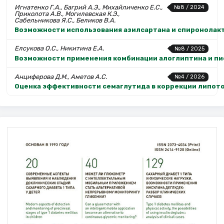
Игнатенко Г.А., Багрий А.Э., Михайличенко Е.С.,
№8 / 2024
Приколота А.В., Могилевская К.Э.,
Сабельникова Я.С., Беликов В.А.
Возможности использования азилсартана и спиронолакт
Елсукова О.С., Никитина Е.А.
№8 / 2025
Возможности применения комбинации алоглиптина и пио
Анциферова Д.М., Аметов А.С.
№4 / 2026
Оценка эффективности семаглутида в коррекции липото