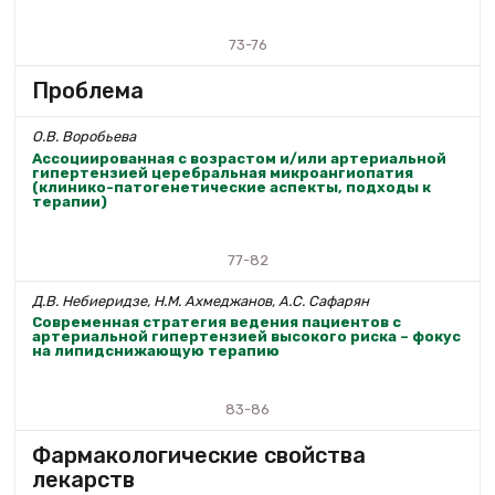
73-76
Проблема
О.В. Воробьева
Ассоциированная с возрастом и/или артериальной
гипертензией церебральная микроангиопатия
(клинико-патогенетические аспекты, подходы к
терапии)
77-82
Д.В. Небиеридзе, Н.М. Ахмеджанов, А.С. Сафарян
Современная стратегия ведения пациентов с
артериальной гипертензией высокого риска – фокус
на липидснижающую терапию
83-86
Фармакологические свойства
лекарств