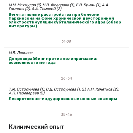
М.М. Махмудов (1), Н.В. Федорова (1), Е.В. Бриль (1), А.А.
Гамалея (2), А.А. Томский (2)
Вегетативные расстройства при болезни
Паркинсона на фоне хронической двусторонней
электростимуляции субталамического ядра (обзор
литературы)
21-25
М.В. Леонова
Депрескрайбинг против полипрагмазии:
возможности метода
26-34
Т.М. Остроумова (1), О.Д. Остроумова (1, 2), А.И. Кочетков (2),
А.П. Переверзев (2)
Лекарственно-индуцированные ночные кошмары
35-46
Клинический опыт