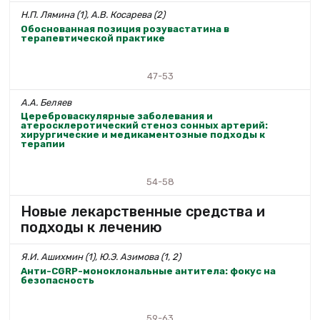
Н.П. Лямина (1), А.В. Косарева (2)
Обоснованная позиция розувастатина в
терапевтической практике
47-53
А.А. Беляев
Цереброваскулярные заболевания и
атеросклеротический стеноз сонных артерий:
хирургические и медикаментозные подходы к
терапии
54-58
Новые лекарственные средства и
подходы к лечению
Я.И. Ашихмин (1), Ю.Э. Азимова (1, 2)
Анти-CGRP-моноклональные антитела: фокус на
безопасность
59-63