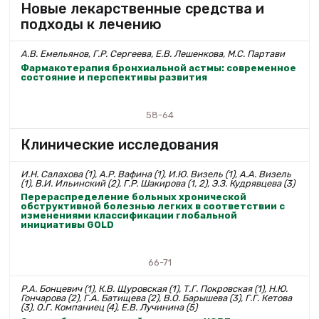
Новые лекарственные средства и
подходы к лечению
А.В. Емельянов, Г.Р. Сергеева, Е.В. Лешенкова, М.С. Партави
Фармакотерапия бронхиальной астмы: современное
состояние и перспективы развития
58-64
Клинические исследования
И.Н. Салахова (1), А.Р. Вафина (1), И.Ю. Визель (1), А.А. Визель
(1), В.И. Ильинский (2), Г.Р. Шакирова (1, 2), Э.З. Кудрявцева (3)
Перераспределение больных хронической
обструктивной болезнью легких в соответствии с
изменениями классификации глобальной
инициативы GOLD
66-71
Р.А. Бонцевич (1), К.В. Щуровская (1), Т.Г. Покровская (1), Н.Ю.
Гончарова (2), Г.А. Батищева (2), В.О. Барышева (3), Г.Г. Кетова
(3), О.Г. Компаниец (4), Е.В. Лучинина (5)