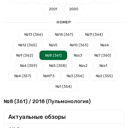
2001
2000
НОМЕР
№13 (366)
№14 (367)
№11 (364)
№12 (365)
№s5
№10 (363)
№s4
№9 (362)
№8 (361)
№s3
№7 (360)
№6 (359)
№5 (358)
№s2
№s1
№4 (357)
№КР3
№3 (356)
№2 (355)
№1 (354)
№8 (361) / 2018 (Пульмонология)
Актуальные обзоры