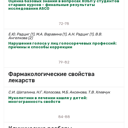
Оценка базовых знаний в вопросах ХОБЛ у студентов
старших курсов – финальные результаты
исследования ASCO
72-78
Е.Ю. Радциг (1), М.А. Варавина (1), А.Н. Радциг (1), В.В.
Ангелкова (2)
Нарушения голоса у лиц голосоречевых профессий:
причины и способы коррекции
79-82
Фармакологические свойства
лекарств
С.И. Шаталина, Н.Г. Колосова, М.Б. Аксенова, Т.В. Хлевчук
Муколитики в лечении кашля у детей:
многогранность свойств
84-88