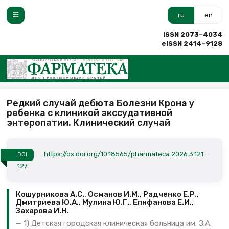
ru
en
ISSN 2073–4034
eISSN 2414–9128
Редкий случай дебюта Болезни Крона у
ребенка с клиникой экссудативной
энтеропатии. Клинический случай
https://dx.doi.org/10.18565/pharmateca.2026.3.121-
DOI
127
Кошурникова А.С., Османов И.М., Радченко Е.Р.,
Дмитриева Ю.А., Мулина Ю.Г., Епифанова Е.И.,
Захарова И.Н.
1) Детская городская клиническая больница им. З.А.