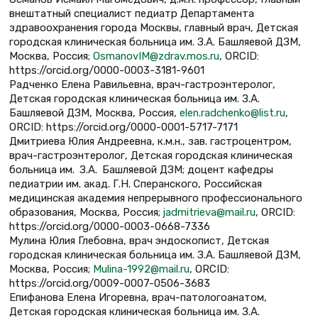
внештатный специалист педиатр Департамента
здравоохранения города Москвы, главный врач, Детская
городская клиническая больница им. З.А. Башляевой ДЗМ,
Москва, Россия;
OsmanovIM@zdrav.mos.ru
, ORCID:
https://orcid.org/0000-0003-3181-9601
Радченко Елена Равильевна, врач-гастроэнтеролог,
Детская городская клиническая больница им. З.А.
Башляевой ДЗМ, Москва, Россия,
elen.radchenko@list.ru
,
ORCID: https://orcid.org/0000-0001-5717-7171
Дмитриева Юлия Андреевна, к.м.н., зав. гастроцентром,
врач-гастроэнтеролог, Детская городская клиническая
больница им. З.А. Башляевой ДЗМ; доцент кафедры
педиатрии им. акад. Г.Н. Сперанского, Российская
медицинская академия непрерывного профессионального
образования, Москва, Россия;
jadmitrieva@mail.ru
, ORCID:
https://orcid.org/0000-0003-0668-7336
Мулина Юлия Глебовна, врач эндоскопист, Детская
городская клиническая больница им. З.А. Башляевой ДЗМ,
Москва, Россия;
Mulina-1992@mail.ru
, ORCID:
https://orcid.org/0009-0007-0506-3683
Епифанова Елена Игоревна, врач-патологоанатом,
Детская городская клиническая больница им. З.А.