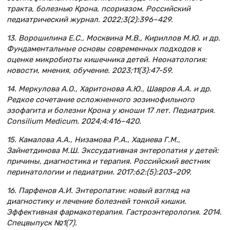
тракта, болезнью Крона, псориазом. Российский
педиатрический журнал. 2022;3(2):396–429.
13. Ворошилина Е.С., Москвина М.В., Кириллов М.Ю. и др.
Фундаментальные основы современных подходов к
оценке микробиоты кишечника детей. Неонатология:
новости, мнения, обучение. 2023;11(3):47-59.
14. Меркулова А.О., Харитонова А.Ю., Шавров А.А. и др.
Редкое сочетание осложненного эозинофильного
эзофагита и болезни Крона у юноши 17 лет. Педиатрия.
Consilium Medicum. 2024;4:416–420.
15. Камалова А.А., Низамова Р.А., Хадиева Г.М.,
Зайнетдинова М.Ш. Экссудативная энтеропатия у детей:
причины, диагностика и терапия. Российский вестник
перинатологии и педиатрии. 2017;62:(5):203–209.
16. Парфенов А.И. Энтеропатии: новый взгляд на
диагностику и лечение болезней тонкой кишки.
Эффективная фармакотерапия. Гастроэнтерология. 2014.
Спецвыпуск №1(7).