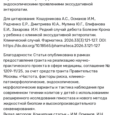
эндоскопическими проявлениями экссудативной
энтеропатии.
Для цитирования: Кошурникова А.С., Османов И.М.,
Радченко Е.Р., Дмитриева Ю.А., Мулина Ю.Г., Епифанова
Е.И., Захарова И.Н. Редкий случай дебюта Болезни Крона
у ребенка с клиникой экссудативной энтеропатии.
Клинический случай. Фарматека. 2026;33(3):121-127. DOI:
https://dx.doi.org/10.18565/pharmateca.2026.3.121-127
Благодарности: Статья опубликована в рамках
предоставления гранта на реализацию научно-
практического проекта в сфере медицины, соглашение №
1209-11/25, за счет средств гранта Правительства
Москвы. «Частота, факторы риска, клинико-
патоморфологические, эндоскопические,
морфологические варианты и тактика наблюдения при
современном течении колитов у детей с использованием
расширенного исследования гемостаза и нового метода
жидкостной биопсии и высокопроизводительного
секвенирования».
Вклад авторов: Концепция статьи – И.М. Османов, И.Н.