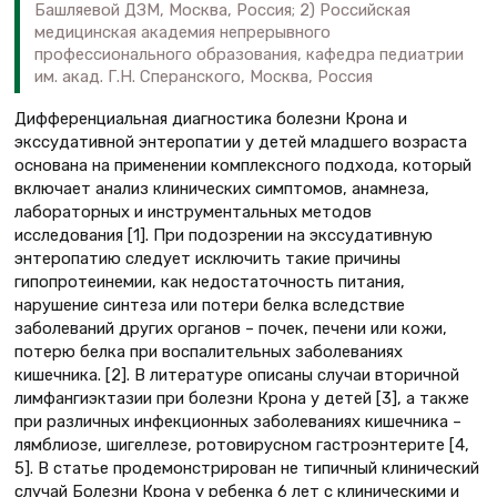
Башляевой ДЗМ, Москва, Россия; 2) Российская
медицинская академия непрерывного
профессионального образования, кафедра педиатрии
им. акад. Г.Н. Сперанского, Москва, Россия
Дифференциальная диагностика болезни Крона и
экссудативной энтеропатии у детей младшего возраста
основана на применении комплексного подхода, который
включает анализ клинических симптомов, анамнеза,
лабораторных и инструментальных методов
исследования [1]. При подозрении на экссудативную
энтеропатию следует исключить такие причины
гипопротеинемии, как недостаточность питания,
нарушение синтеза или потери белка вследствие
заболеваний других органов – почек, печени или кожи,
потерю белка при воспалительных заболеваниях
кишечника. [2]. В литературе описаны случаи вторичной
лимфангиэктазии при болезни Крона у детей [3], а также
при различных инфекционных заболеваниях кишечника –
лямблиозе, шигеллезе, ротовирусном гастроэнтерите [4,
5]. В статье продемонстрирован не типичный клинический
случай Болезни Крона у ребенка 6 лет с клиническими и