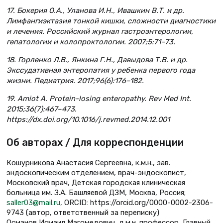
17. Бокерия О.А., Уланова И.Н., Ивашкин В.Т. и др.
Лимфангиэктазия тонкой кишки, сложности диагностики
и лечения. Российский журнал гастроэнтерологии,
гепатологии и колопроктологии. 2007;5:71–73.
18. Горленко Л.В., Янкина Г.Н., Давыдова Т.В. и др.
Экссудативная энтеропатия у ребенка первого года
жизни. Педиатрия. 2017;96(6):176–182.
19. Amiot A. Protein-losing enteropathy. Rev Med Int.
2015;36(7):467–473.
https://dx.doi.org/10.1016/j.revmed.2014.12.001
Об авторах / Для корреспонденции
Кошурникова Анастасия Сергеевна, к.м.н., зав.
эндоскопическим отделением, врач-эндоскопист,
Московский врач, Детская городская клиническая
больница им. З.А. Башляевой ДЗМ, Москва, Россия;
saller03@mail.ru
, ORCID: https://orcid.org/0000-0002-2306-
9743 (автор, ответственный за переписку)
Османов Исмаил Магомедович, д.м.н. профессор, Главный