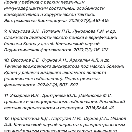
Крона у ребенка с редким первичным
иммунодефицитным состоянием: особенности
консервативной и хирургической тактики.
Экстремальная биомедицина. 2025;27(3):410-416.
9. Федулова Э.Н., Потехин П.П., Лукоянова Г.М. и др.
Сложность диагностического поиска в верификации
болезни Крона у детей. Клинический случай.
Педиатрическая фармакология. 2010;7(2):115-122.
10. Бессонов Е.Е., Сурков А.Н., Аракелян А.Л. и др.
Течение врожденного дискератоза под маской болезни
Крона у ребенка младшего школьного возраста
(клиническое наблюдение). Педиатрическая
фармакология. 2024;21(6):503–509.
11. Захарова И.Н., Дмитриева Ю.А., Дзебисова Ф.С.
Целиакия и ассоциированные заболевания. Российский
вестник перинатологии и педиатрии. 2014;3644-49.
12. Проплеткина К.Д., Португал П.М., Шумов Д.А., Иванов
А.А. Клинический случай пациента с распространенным
эозинофильным поражением желудочно-кишечного