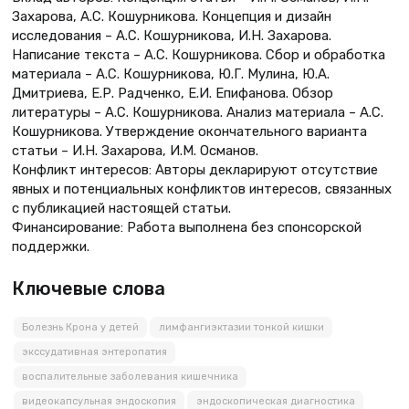
Захарова, А.С. Кошурникова. Концепция и дизайн
исследования – А.С. Кошурникова, И.Н. Захарова.
Написание текста – А.С. Кошурникова. Сбор и обработка
материала – А.С. Кошурникова, Ю.Г. Мулина, Ю.А.
Дмитриева, Е.Р. Радченко, Е.И. Епифанова. Обзор
литературы – А.С. Кошурникова. Анализ материала – А.С.
Кошурникова. Утверждение окончательного варианта
статьи – И.Н. Захарова, И.М. Османов.
Конфликт интересов: Авторы декларируют отсутствие
явных и потенциальных конфликтов интересов, связанных
с публикацией настоящей статьи.
Финансирование: Работа выполнена без спонсорской
поддержки.
Ключевые слова
Болезнь Крона у детей
лимфангиэктазии тонкой кишки
экссудативная энтеропатия
воспалительные заболевания кишечника
видеокапсульная эндоскопия
эндоскопическая диагностика