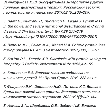
Зайнетдинова М.Ш. Экссудативная энтеропатия у детей:
причины, диагностика и терапия. Российский вестник
перинатологии и педиатрии 2017;62:(5):203–209.
3. Baert D., Wulfrank D., Burvenich P., Lagae J. Lymph loss
in the bowel and severe nutritional disturbances in Crohn’s
disease. J Clin Gastroenterol. 1999;29:277–279.
https://dx.doi.org/10.1097/00004836-199910000-00011
4. Bennish M.L., Salam M.A., Wahed M.A. Enteric protein loss
during Shigellosis. Am J Gastroenterol 1993;88(1):53–57.
5. Sutton D.L., Kamath K.R. Giardiasis with protein-losing en
teropathy. J Pediatr Gastroenterol Nutr. 1985;4:6–59.
6. Корниенко Е.А. Воспалительные заболевания
кишечника у детей. М.: Прима Принт, 2019. 228 с.: ил.
7. Федулова Э.Н., Широкова Н.Ю., Петрова К.С. Болезнь
Крона под маской аппендицита. Экспериментальная и
клиническая гастроэнтерология. 2022;197(1):140–144.
8. Алиева Э.И., Щербакова О.В., Зябкин И.В. Болезнь