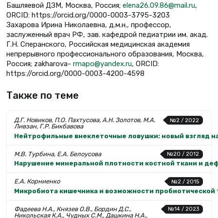
Башляевой ДЗМ, Москва, Россия;
elena26.09.86@mail.ru
,
ORCID: https://orcid.org/0000-0003-3795-3203
Захарова Ирина Николаевна, д.м.н., профессор,
заслуженный врач РФ, зав. кафедрой педиатрии им. акад.
Г.Н. Сперанского, Российская медицинская академия
непрерывного профессионального образования, Москва,
Россия; zakharova-
rmapo@yandex.ru
, ORCID:
https://orcid.org/0000-0003-4200-4598
Также по теме
Д.Г. Новиков, П.О. Пахтусова, А.Н. Золотов, М.А.
№2 / 2022
Ливзан, Г.Р. Бикбавова
Нейтрофильные внеклеточные ловушки: новый взгляд н
М.В. Турбина, Е.А. Белоусова
№20 / 2012
Нарушение минеральной плотности костной ткани и деф
Е.А. Корниенко
№2 / 2015
Микробиота кишечника и возможности пробиотической 
Фадеева Н.А., Князев О.В., Бордин Д.С.,
№14 / 2023
Никольская К.А., Чудных С.М., Дашкина Н.А.,