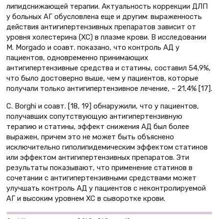
липидснижающей терапии. Актуальность коррекции ДЛП
у больных АГ обусловлена еще и другим: выраженность
действия антигипертензивных препаратов зависит от
уровня холестерина (ХС) в плазме крови. В исследовании
M. Morgado и соавт. показано, что контроль АД у
пациентов, одновременно принимающих
антигипертензивные средства и статины, составил 54,9%,
что было достоверно выше, чем у пациентов, которые
получали только антигипертензивное лечение, – 21,4% [17].
С. Borghi и соавт. [18, 19] обнаружили, что у пациентов,
получавших сопутствующую антигипертензивную
терапию и статины, эффект снижения АД был более
выражен, причем это не может быть объяснено
исключительно гиполипидемическим эффектом статинов
или эффектом антигипертензивных препаратов. Эти
результаты показывают, что применение статинов в
сочетании с антигипертензивными средствами может
улучшать контроль АД у пациентов с неконтролируемой
АГ и высоким уровнем ХС в сыворотке крови.