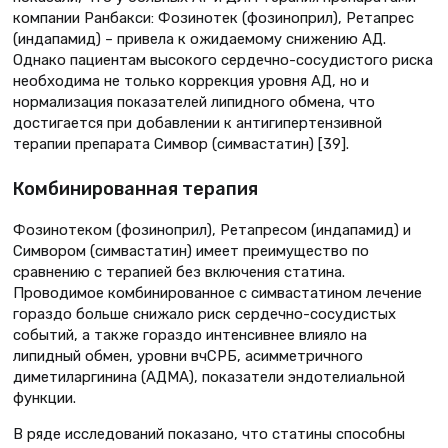
компании Ранбакси: Фозинотек (фозиноприл), Ретапрес
(индапамид) – привела к ожидаемому снижению АД.
Однако пациентам высокого сердечно-сосудистого риска
необходима не только коррекция уровня АД, но и
нормализация показателей липидного обмена, что
достигается при добавлении к антигипертензивной
терапии препарата Симвор (симвастатин) [39].
Комбинированная терапия
Фозинотеком (фозиноприл), Ретапресом (индапамид) и
Симвором (симвастатин) имеет преимущество по
сравнению с терапией без включения статина.
Проводимое комбинированное с симвастатином лечение
гораздо больше снижало риск сердечно-сосудистых
событий, а также гораздо интенсивнее влияло на
липидный обмен, уровни вчСРБ, асимметричного
диметиларгинина (АДМА), показатели эндотелиальной
функции.
В ряде исследований показано, что статины способны