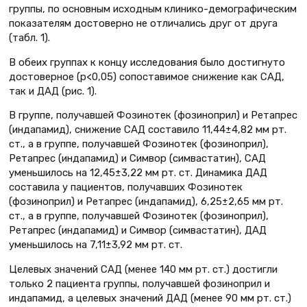
группы, по основным исходным клинико-демографическим
показателям достоверно не отличались друг от друга
(табл. 1).
В обеих группах к концу исследования было достигнуто
достоверное (р<0,05) сопоставимое снижение как САД,
так и ДАД (рис. 1).
В группе, получавшей Фозинотек (фозиноприл) и Ретапрес
(индапамид), снижение САД составило 11,44±4,82 мм рт.
ст., а в группе, получавшей Фозинотек (фозиноприл),
Ретапрес (индапамид) и Симвор (симвастатин), САД
уменьшилось на 12,45±3,22 мм рт. ст. Динамика ДАД
составила у пациентов, получавших Фозинотек
(фозиноприл) и Ретапрес (индапамид), 6,25±2,65 мм рт.
ст., а в группе, получавшей Фозинотек (фозиноприл),
Ретапрес (индапамид) и Симвор (симвастатин), ДАД
уменьшилось на 7,11±3,92 мм рт. ст.
Целевых значений САД (менее 140 мм рт. ст.) достигли
только 2 пациента группы, получавшей фозиноприл и
индапамид, а целевых значений ДАД (менее 90 мм рт. ст.)