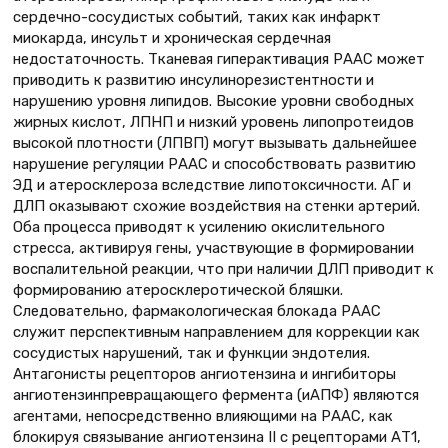
сердечно-сосудистых событий, таких как инфаркт
миокарда, инсульт и хроническая сердечная
недостаточность. Тканевая гиперактивация РААС может
приводить к развитию инсулинорезистентности и
нарушению уровня липидов. Высокие уровни свободных
жирных кислот, ЛПНП и низкий уровень липопротеидов
высокой плотности (ЛПВП) могут вызывать дальнейшее
нарушение регуляции РААС и способствовать развитию
ЭД и атеросклероза вследствие липотоксичности. АГ и
ДЛП оказывают схожие воздействия на стенки артерий.
Оба процесса приводят к усилению окислительного
стресса, активируя гены, участвующие в формировании
воспалительной реакции, что при наличии ДЛП приводит к
формированию атеросклеротической бляшки.
Следовательно, фармакологическая блокада РААС
служит перспективным направлением для коррекции как
сосудистых нарушений, так и функции эндотелия.
Антагонисты рецепторов ангиотензина и ингибиторы
ангиотензинпревращающего фермента (иАПФ) являются
агентами, непосредственно влияющими на РААС, как
блокируя связывание ангиотензина II с рецепторами АТ1,