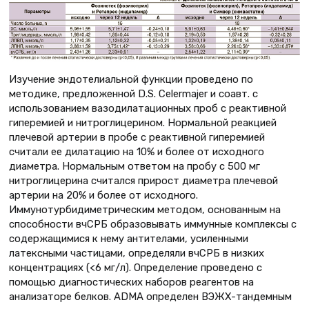
Изучение эндотелиальной функции проведено по
методике, предложенной D.S. Celermajer и соавт. с
использованием вазодилатационных проб с реактивной
гиперемией и нитроглицерином. Нормальной реакцией
плечевой артерии в пробе с реактивной гиперемией
считали ее дилатацию на 10% и более от исходного
диаметра. Нормальным ответом на пробу с 500 мг
нитроглицерина считался прирост диаметра плечевой
артерии на 20% и более от исходного.
Иммунотурбидиметрическим методом, основанным на
способности вчСРБ образовывать иммунные комплексы с
содержащимися к нему антителами, усиленными
латексными частицами, определяли вчСРБ в низких
концентрациях (<6 мг/л). Определение проведено с
помощью диагностических наборов реагентов на
анализаторе белков. ADMA определен ВЭЖХ-тандемным