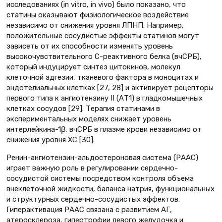
исследованиях (in vitro, in vivo) было показано, что
статины оказывают физиологическое воздействие
независимо от снижения уровня ЛПНП. Например,
положительные сосудистые эффекты статинов могут
зависеть от их способности изменять уровень
высокочувствительного С-реактивного белка (вчСРБ),
который индуцирует синтез цитокинов, молекул
клеточной адгезии, тканевого фактора в моноцитах и
эндотелиальных клетках [27, 28] и активирует рецепторы
первого типа к ангиотензину II (АТ1) в гладкомышечных
клетках сосудов [29]. Терапия статинами в
экспериментальных моделях снижает уровень
интерлейкина-1β, вчСРБ в плазме крови независимо от
снижения уровня ХС [30].
Ренин-ангиотензин-альдостероновая система (РААС)
играет важную роль в регулировании сердечно-
сосудистой системы посредством контроля объема
внеклеточной жидкости, баланса натрия, функциональных
и структурных сердечно-сосудистых эффектов.
Гиперактивация РААС связана с развитием АГ,
атеросклероза, гипертрофии левого желудочка и