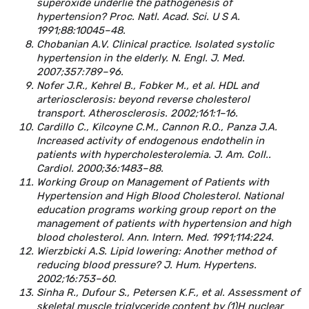
superoxide underlie the pathogenesis of
hypertension? Proc. Natl. Acad. Sci. U S A.
1991;88:10045–48.
Сhobanian A.V. Clinical practice. Isolated systolic
hypertension in the elderly. N. Engl. J. Med.
2007;357:789–96.
Nofer J.R., Kehrel B., Fobker M., et al. HDL and
arteriosclerosis: beyond reverse cholesterol
transport. Atherosclerosis. 2002;161:1–16.
Cardillo C., Kilcoyne C.M., Cannon R.O., Panza J.A.
Increased activity of endogenous endothelin in
patients with hypercholesterolemia. J. Am. Coll..
Cardiol. 2000;36:1483–88.
Working Group on Management of Patients with
Hypertension and High Blood Cholesterol. National
education programs working group report on the
management of patients with hypertension and high
blood cholesterol. Ann. Intern. Med. 1991;114:224.
Wierzbicki A.S. Lipid lowering: Another method of
reducing blood pressure? J. Hum. Hypertens.
2002;16:753–60.
Sinha R., Dufour S., Petersen K.F., et al. Assessment of
skeletal muscle triglyceride content by (1)H nuclear