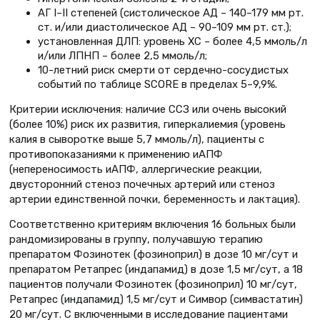
АГ I–II степеней (систолическое АД – 140–179 мм рт.
ст. и/или диастолическое АД – 90–109 мм рт. ст.);
установленная ДЛП: уровень ХС – более 4,5 ммоль/л
и/или ЛПНП – более 2,5 ммоль/л;
10-летний риск смерти от сердечно-сосудистых
событий по таблице SCORE в пределах 5–9,9%.
Критерии исключения: наличие ССЗ или очень высокий
(более 10%) риск их развития, гиперкалиемия (уровень
калия в сыворотке выше 5,7 ммоль/л), пациенты с
противопоказаниями к применению иАПФ
(непереносимость иАПФ, аллергические реакции,
двусторонний стеноз почечных артерий или стеноз
артерии единственной почки, беременность и лактация).
Соответственно критериям включения 16 больных были
рандомизированы в группу, получавшую терапию
препаратом Фозинотек (фозиноприл) в дозе 10 мг/сут и
препаратом Ретапрес (индапамид) в дозе 1,5 мг/сут, а 18
пациентов получали Фозинотек (фозиноприл) 10 мг/сут,
Ретапрес (индапамид) 1,5 мг/сут и Симвор (симвастатин)
20 мг/сут. С включенными в исследование пациентами