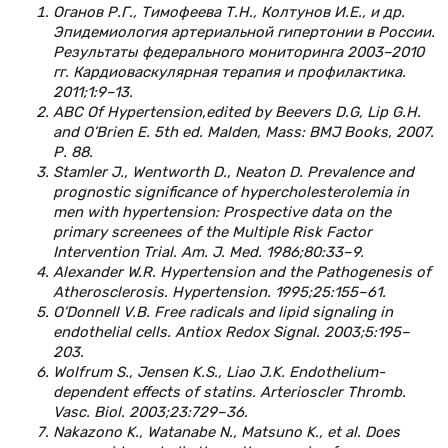
Оганов Р.Г., Тимофеева Т.Н., Колтунов И.Е., и др.
Эпидемиология артериальной гипертонии в России.
Результаты федерального мониторинга 2003–2010
гг. Кардиоваскулярная терапия и профилактика.
2011;1:9–13.
ABC Of Hypertension,edited by Beevers D.G, Lip G.H.
and O’Brien E. 5th ed. Malden, Mass: BMJ Books, 2007.
Р. 88.
Stamler J., Wentworth D., Neaton D. Prevalence and
prognostic significance of hypercholesterolemia in
men with hypertension: Prospective data on the
primary screenees of the Multiple Risk Factor
Intervention Trial. Am. J. Med. 1986;80:33–9.
Alexander W.R. Hypertension and the Pathogenesis of
Atherosclerosis. Hypertension. 1995;25:155–61.
O’Donnell V.B. Free radicals and lipid signaling in
endothelial cells. Antiox Redox Signal. 2003;5:195–
203.
Wolfrum S., Jensen K.S., Liao J.K. Endothelium-
dependent effects of statins. Arterioscler Thromb.
Vasc. Biol. 2003;23:729–36.
Nakazono K., Watanabe N., Matsuno K., et al. Does