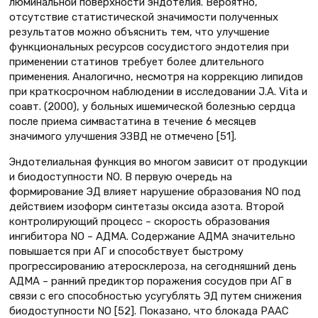
люминальной поверхности эндотелия. Вероятно,
отсутствие статистической значимости полученных
результатов можно объяснить тем, что улучшение
функциональных ресурсов сосудистого эндотелия при
применении статинов требует более длительного
применения. Аналогично, несмотря на коррекцию липидов
при краткосрочном наблюдении в исследовании J.A. Vita и
соавт. (2000), у больных ишемической болезнью сердца
после приема симвастатина в течение 6 месяцев
значимого улучшения ЭЗВД не отмечено [51].
Эндотелиальная функция во многом зависит от продукции
и биодоступности NO. В первую очередь на
формирование ЭД влияет нарушение образования NO под
действием изоформ синтетазы оксида азота. Второй
контролирующий процесс – скорость образования
ингибитора NO – АДМА. Содержание АДМА значительно
повышается при АГ и способствует быстрому
прогрессированию атеросклероза, на сегодняшний день
АДМА – ранний предиктор поражения сосудов при АГ в
связи с его способностью усугублять ЭД путем снижения
биодоступности NO [52]. Показано, что блокада РААС