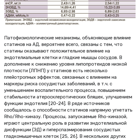
Патофизиологические механизмы, объясняющие влияние
статинов на АД, вероятнее всего, связаны с тем, что
статины оказывают положительное влияние на
эндотелиальные клетки и гладкие мышцы сосудов. В
дополнение к снижению уровня липопротеидов низкой
плотности (ЛПНП) у статинов есть несколько
плейотропных эффектов, связанных с влиянием на
маркеры риска сосудистых заболеваний, в т.ч. с
уменьшением воспалительного процесса, повышением
стабильности атеросклеротических бляшек, улучшением
функции эндотелия [20–24]. В ряде источников
сообщалось о способности статинов напрямую угнетать
Rho/Rho-киназу. Процессы, запускаемые Rho-киназой,
играют центральную роль в развитии эндотелиальной
дисфункции (ЭД) и гиперспазмирования сосудистых
гладкомышечных клеток [25, 26]. В нескольких других