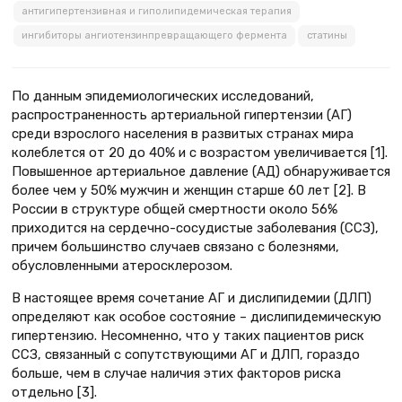
антигипертензивная и гиполипидемическая терапия
ингибиторы ангиотензинпревращающего фермента
статины
По данным эпидемиологических исследований,
распространенность артериальной гипертензии (АГ)
среди взрослого населения в развитых странах мира
колеблется от 20 до 40% и с возрастом увеличивается [1].
Повышенное артериальное давление (АД) обнаруживается
более чем у 50% мужчин и женщин старше 60 лет [2]. В
России в структуре общей смертности около 56%
приходится на сердечно-сосудистые заболевания (ССЗ),
причем большинство случаев связано с болезнями,
обусловленными атеросклерозом.
В настоящее время сочетание АГ и дислипидемии (ДЛП)
определяют как особое состояние – дислипидемическую
гипертензию. Несомненно, что у таких пациентов риск
ССЗ, связанный с сопутствующими АГ и ДЛП, гораздо
больше, чем в случае наличия этих факторов риска
отдельно [3].