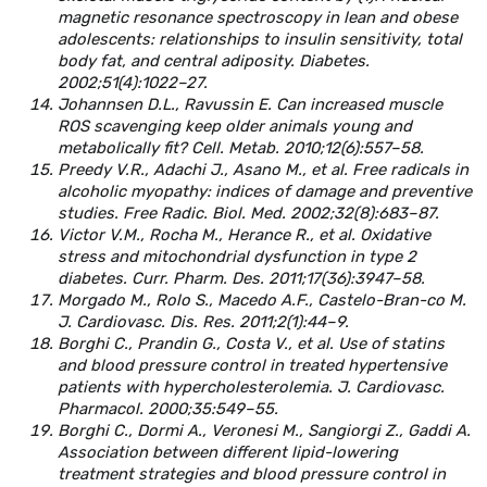
magnetic resonance spectroscopy in lean and obese
adolescents: relationships to insulin sensitivity, total
body fat, and central adiposity. Diabetes.
2002;51(4):1022–27.
Johannsen D.L., Ravussin E. Can increased muscle
ROS scavenging keep older animals young and
metabolically fit? Cell. Metab. 2010;12(6):557–58.
Preedy V.R., Adachi J., Asano M., et al. Free radicals in
alcoholic myopathy: indices of damage and preventive
studies. Free Radic. Biol. Med. 2002;32(8):683–87.
Victor V.M., Rocha M., Herance R., et al. Oxidative
stress and mitochondrial dysfunction in type 2
diabetes. Curr. Pharm. Des. 2011;17(36):3947–58.
Morgado M., Rolo S., Macedo A.F., Castelo-Bran-co M.
J. Cardiovasc. Dis. Res. 2011;2(1):44–9.
Borghi C., Prandin G., Costa V., et al. Use of statins
and blood pressure control in treated hypertensive
patients with hypercholesterolemia. J. Cardiovasc.
Pharmacol. 2000;35:549–55.
Borghi C., Dormi A., Veronesi M., Sangiorgi Z., Gaddi A.
Association between different lipid-lowering
treatment strategies and blood pressure control in