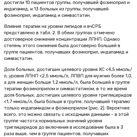
достигли 10 пациентов группы, получавшей фозиноприл и
индапамид, и 13 больных из группы, получавшей
фозиноприл, индапамид и симвастатин.
Влияние терапии на уровни липидов и вчСРБ
представлено в табл. 2. В обеих группах отмечено
достоверное снижение концентрации ЛПНП. Однако
степень этого снижения была достоверно большей в
группе пациентов, получавших фозиноприл, индапамид и
симвастатин.
Доля больных, достигших целевого уровня ХС <4,5 ммоль/
л, уровня ЛПНП <2,5 ммоль/л, ЛПВП для мужчин более 1,0,
а для женщин больше 1,2 ммоль/л, была большей в группе
терапии фозиноприлом и симвастатином, в то же время
доля больных, достигших целевого уровня триглицеридов
<1,7 ммоль/л, была больше в группе, получавшей терапию
только индапамидом и фозиноприлом (рис. 2). Вероятнее
всего, это можно связать с исходными данными – в этой
группе частота нормальных значений уровня
триглицеридов до включения в исследование была в 3
раза выше, чем в группе пациентов, получавших