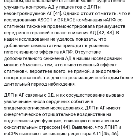
образом, использование статинов может существенно
улучшить контроль АД у пациентов с ДЛП и
неконтролируемой АГ [41]. Однако стоит отметить, что в
исследованиях ASCOT и GREACE комбинация иАПФ со
статином также не продемонстрировала преимуществ
перед монотерапией в плане снижения АД [42, 43]. В
нашем исследовании не удалось показать, что
добавление симвастатина приводит к усилению
гипотензивного эффекта иАПФ. Отсутствие
дополнительного снижения АД в нашем исследовании
можно объяснить тем, что «гипотензивный эффект
статинов», вероятнее всего, не прямой, а эндотелий-
опосредованный, т.е. для его реализации необходим более
длительный период наблюдения.
ДЛП и АГ связаны с ЭД, и их сосуществование вызвано
увеличением числа сердечных событий в
эпидемиологических исследованиях. ДЛП и АГ имеют
синергетическое отрицательное воздействие на
эндотелиальную функцию, связанную с повышенным
окислительным стрессом [44]. Выявлено, что ЛПНП и
вчСРБ вызывают активацию рецептора АТ1 [45, 46].