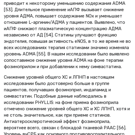
приводит к некоторому уменьшению содержания ADMA
[53]. Длительное применение иАПФ вызывает снижение
уровня АДМА, повышает содержание NOx и уменьшает
отношение L-аргинин/АДМА у пациентов. Выявлено, что
иАПФ снижают плазматическую концентрацию АДМА
независимо от АД [54]. Статины улучшают функцию
эндотелия, повышая активность еNOS, в то же время не во
всех исследованиях терапия статинами значимо изменяла
уровень ADMA [55]. В нашем исследовании было выявлено
сопоставимое снижение уровня ADMA на фоне терапии
фозиноприлом и при добавлении к нему симвастатина.
Снижение уровней общего ХС и ЛПНП в настоящем
исследовании было достоверно больше в группе
пациентов, получавших фозиноприл, индапамид и
симвастатин. Подобные данные наблюдались в
исследовании PHYLLIS: на фоне приема фозиноприла
отмечено снижение уровней общего ХС и ХС ЛПНП, хотя и
не столь значительное, как при приеме статинов.
Антиатеросклеротический эффект фозиноприла,
вероятнее всего, связан с блокадой тканевой РААС [56].
Уровень вчСРБ как основного противовоспалительного