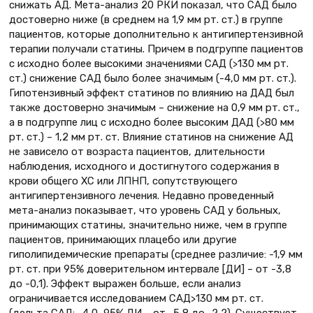
снижать АД. Мета-анализ 20 РКИ показал, что САД было
достоверно ниже (в среднем на 1,9 мм рт. ст.) в группе
пациентов, которые дополнительно к антигипертензивной
терапии получали статины. Причем в подгруппе пациентов
с исходно более высокими значениями САД (>130 мм рт.
ст.) снижение САД было более значимым (-4,0 мм рт. ст.).
Гипотензивный эффект статинов по влиянию на ДАД был
также достоверно значимым – снижение на 0,9 мм рт. ст.,
а в подгруппе лиц с исходно более высоким ДАД (>80 мм
рт. ст.) – 1,2 мм рт. ст. Влияние статинов на снижение АД
не зависело от возраста пациентов, длительности
наблюдения, исходного и достигнутого содержания в
крови общего ХС или ЛПНП, сопутствующего
антигипертензивного лечения. Недавно проведенный
мета-анализ показывает, что уровень САД у больных,
принимающих статины, значительно ниже, чем в группе
пациентов, принимающих плацебо или другие
гиполипидемические препараты (среднее различие: -1,9 мм
рт. ст. при 95% доверительном интервале [ДИ] – от -3,8
до -0,1). Эффект выражен больше, если анализ
ограничивается исследованием САД>130 мм рт. ст.