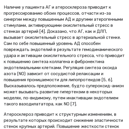
Наличие у пациента АГ и атеросклероза приводит к
прогрессированию обоих процессов, отчасти из-за
синергии между повышенным АД и другими атерогенными
стимулами, активирующими окислительный стресс в
стенках артерий [4]. Доказано, что АГ, как и ДЛП,
вызывает окислительный стресс в артериальной стенке.
Сам по себе повышенный уровень АД способен
повреждать эндотелий в результате гемодинамического
удара и активации окислительного стресса, что приводит
к повышению синтеза коллагена и фибронектина
эндотелиальными клетками. Регуляция синтеза оксида
азота (NO) зависит от сосудистой релаксации и
повышения проницаемости для липопротеидов [5, 6].
Высказывалось предположение, будто супероксид-анион
может вызывать развитие гипертензии в некоторых
моделях, по-видимому, путем инактивации эндотелием
такого вазодилататора, как NO [7].
Атеросклероз приводит к структурным изменениям, в
результате которых происходит снижение эластичности
стенок крупных артерий. Повышение жесткости стенок