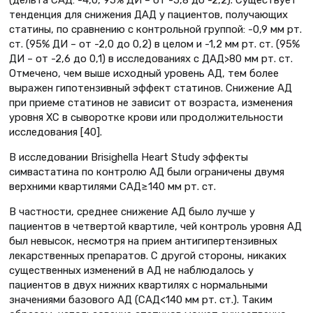
(дельта САД: -4,0, 95% ДИ – от -5,8 до -2,2). Существует
тенденция для снижения ДАД у пациентов, получающих
статины, по сравнению с контрольной группой: -0,9 мм рт.
ст. (95% ДИ – от -2,0 до 0,2) в целом и -1,2 мм рт. ст. (95%
ДИ – от -2,6 до 0,1) в исследованиях с ДАД>80 мм рт. ст.
Отмечено, чем выше исходный уровень АД, тем более
выражен гипотензивный эффект статинов. Снижение АД
при приеме статинов не зависит от возраста, изменения
уровня ХС в сыворотке крови или продолжительности
исследования [40].
В исследовании Brisighella Heart Study эффекты
симвастатина по контролю АД были ограничены двумя
верхними квартилями САД≥140 мм рт. ст.
В частности, среднее снижение АД было лучше у
пациентов в четвертой квартиле, чей контроль уровня АД
был невысок, несмотря на прием антигипертензивных
лекарственных препаратов. С другой стороны, никаких
существенных изменений в АД не наблюдалось у
пациентов в двух нижних квартилях с нормальными
значениями базового АД (САД<140 мм рт. ст.). Таким