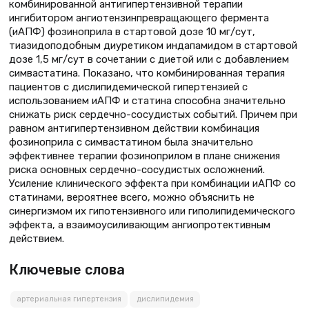
комбинированной антигипертензивной терапии
ингибитором ангиотензинпревращающего фермента
(иАПФ) фозиноприла в стартовой дозе 10 мг/сут,
тиазидоподобным диуретиком индапамидом в стартовой
дозе 1,5 мг/сут в сочетании с диетой или с добавлением
симвастатина. Показано, что комбинированная терапия
пациентов с дислипидемической гипертензией с
использованием иАПФ и статина способна значительно
снижать риск сердечно-сосудистых событий. Причем при
равном антигипертензивном действии комбинация
фозиноприла с симвастатином была значительно
эффективнее терапии фозиноприлом в плане снижения
риска основных сердечно-сосудистых осложнений.
Усиление клинического эффекта при комбинации иАПФ со
статинами, вероятнее всего, можно объяснить не
синергизмом их гипотензивного или гиполипидемического
эффекта, а взаимоусиливающим ангиопротективным
действием.
Ключевые слова
артериальная гипертензия
дислипидемия