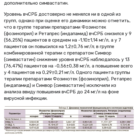
дополнительно симвастатин.
Уровень вчСРБ достоверно не менялся ни в одной из
групп, однако при оценке его динамики можно отметить,
что в группе терапии препаратами Фозинотек
(фозиноприл) и Ретапрес (индапамид) вчСРБ снизился у 9
(56,25%) пациентов в среднем на -1,10±1,14 мг/л, а у 7
пациентов он повысился на 1,2±0,76 мг/л; в группе
комбинированной терапии с препаратом Симвор
(симвастатин) снижение уровня вчСРБ наблюдалось у 13
(76,47%) пациентов на -0,56±0,38 мг/л, а повышение всего
у 4 пациентов на 0,29±0,21 мг/л. Одного пациента группы
терапии препаратами Фозинотек (фозиноприл), Ретапрес
(индапамид) и Симвор (симвастатин) исключили из
анализа ввиду повышения вчСРБ до 24 мг/л на фоне
вирусной инфекции.