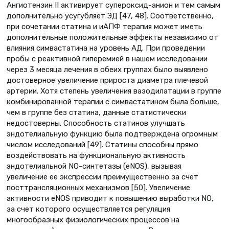
Ангиотензин II активирует супероксид-анион и тем самым
дополнительно усугубляет ЭД [47, 48]. Соответственно,
при сочетании статина и иАПФ терапия может иметь
дополнительные положительные эффекты независимо от
влияния симвастатина на уровень АД. При проведении
пробы с реактивной гиперемией в нашем исследовании
через 3 месяца лечения в обеих группах было выявлено
достоверное увеличение прироста диаметра плечевой
артерии. Хотя степень увеличения вазодилатации в группе
комбинированной терапии с симвастатином была больше,
чем в группе без статина, данные статистически
недостоверны. Способность статинов улучшать
эндотелиальную функцию была подтверждена огромным
числом исследований [49]. Статины способны прямо
воздействовать на функциональную активность
эндотелиальной NO-синтетазы (еNOS), вызывая
увеличение ее экспрессии преимущественно за счет
посттрансляционных механизмов [50]. Увеличение
активности еNOS приводит к повышению выработки NO,
за счет которого осуществляется регуляция
многообразных физиологических процессов на