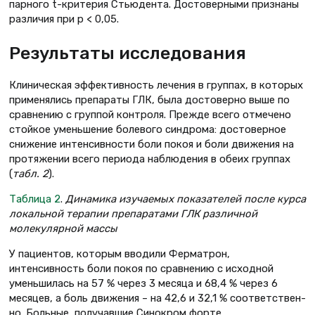
парного t-критерия Стьюдента. Достоверными признаны
различия при p < 0,05.
Результаты исследования
Клиническая эффективность лече­ния в группах, в которых
применя­лись препараты ГЛК, была достоверно выше по
сравнению с группой кон­троля. Прежде всего отмечено
стой­кое уменьшение болевого синдрома: достоверное
снижение интенсивности боли покоя и боли движения на
про­тяжении всего периода наблюдения в обеих группах
(
табл. 2
).
Таблица 2
.
Динамика изучаемых показателей после курса
локальной терапии препаратами ГЛК различной
молекулярной массы
У пациентов, которым вводи­ли Ферматрон,
интенсивность боли покоя по сравнению с исходной
уменьшилась на 57 % через 3 месяца и 68,4 % через 6
месяцев, а боль движе­ния – на 42,6 и 32,1 % соответствен­
но. Больные, получавшие Синокром форте,