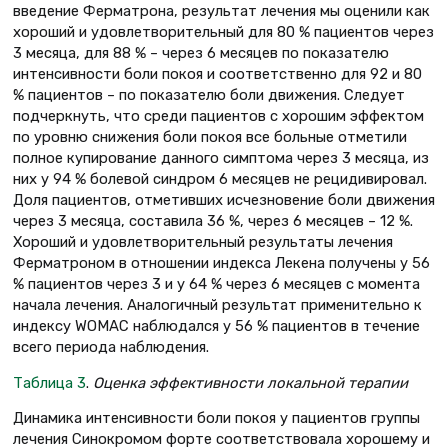
введение Ферматрона, результат лечения мы оценили как
хороший и удовлетвори­тельный для 80 % пациентов через
3 ме­сяца, для 88 % – через 6 месяцев по показателю
интенсивности боли покоя и соответственно для 92 и 80
% паци­ентов – по показателю боли движения. Следует
подчеркнуть, что среди паци­ентов с хорошим эффектом
по уров­ню снижения боли покоя все больные отметили
полное купирование данно­го симптома через 3 месяца, из
них у 94 % болевой синдром 6 месяцев не рецидивировал.
Доля пациентов, отметивших исчезновение боли дви­жения
через 3 месяца, составила 36 %, через 6 месяцев – 12 %.
Хороший и удовлетворительный результаты лече­ния
Ферматроном в отношении индек­са Лекена получены у 56
% пациентов через 3 и у 64 % через 6 месяцев с момента
начала лечения. Аналогичный результат применительно к
индексу WOMAC наблюдался у 56 % пациентов в течение
всего периода наблюдения.
Таблица 3
.
Оценка эффективности локальной терапии
Динамика интенсивности боли покоя у пациентов группы
лечения Синокромом форте соответствова­ла хорошему и