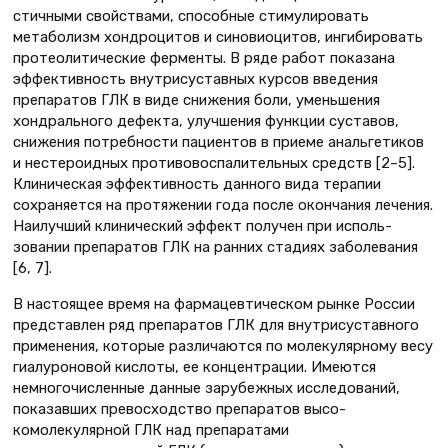
стичными свойствами, способные сти­мулировать
метаболизм хондроцитов и синовиоцитов, ингибировать
про­теолитические ферменты. В ряде работ показана
эффективность внутрису­ставных курсов введения
препаратов ГЛК в виде снижения боли, уменьше­ния
хондрального дефекта, улучшения функции суставов,
снижения потреб­ности пациентов в приеме анальгети­ков
и нестероидных противовоспали­тельных средств [2–5].
Клиническая эффективность данного вида терапии
сохраняется на протяжении года после окончания лечения.
Наилучший кли­нический эффект получен при исполь­
зовании препаратов ГЛК на ранних стадиях заболевания
[6, 7].
В настоящее время на фармацев­тическом рынке России
представлен ряд препаратов ГЛК для внутрисустав­ного
применения, которые различа­ются по молекулярному весу
гиалу­роновой кислоты, ее концентрации. Имеются
немногочисленные данные зарубежных исследований,
показав­ших превосходство препаратов высо­
комолекулярной ГЛК над препаратами