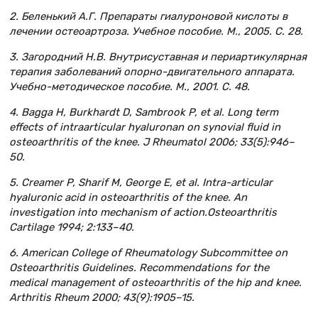
2. Беленький А.Г. Препараты гиалуроновой кислоты в
лечении остеоартроза. Учебное пособие. М., 2005. С. 28.
3. Загородний Н.В. Внутрисуставная и периартикулярная
терапия заболеваний опорно-двигательного аппарата.
Учебно-методическое пособие. М., 2001. С. 48.
4. Bagga H, Burkhardt D, Sambrook P, et al. Long term
effects of intraarticular hyaluronan on synovial fluid in
osteoarthritis of the knee. J Rheumatol 2006; 33(5):946–
50.
5. Creamer P, Sharif M, George E, et al. Intra-articular
hyaluronic acid in osteoarthritis of the knee. An
investigation into mechanism of action.Osteoarthritis
Cartilage 1994; 2:133–40.
6. American College of Rheumatology Subcommittee on
Osteoarthritis Guidelines. Recommendations for the
medical management of osteoarthritis of the hip and knee.
Arthritis Rheum 2000; 43(9):1905–15.