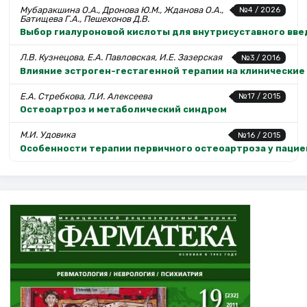
Мубаракшина О.А., Дронова Ю.М., Жданова О.А.,
№4 / 2026
Батищева Г.А., Пешехонов Д.В.
Выбор гиалуроновой кислоты для внутрисуставного вв
Л.В. Кузнецова, Е.А. Павловская, И.Е. Зазерская
№3 / 2016
Влияние эстроген-гестагенной терапии на клинические
Е.А. Стребкова, Л.И. Алексеева
№17 / 2015
Остеоартроз и метаболический синдром
М.И. Удовика
№16 / 2015
Особенности терапии первичного остеоартроза у паци