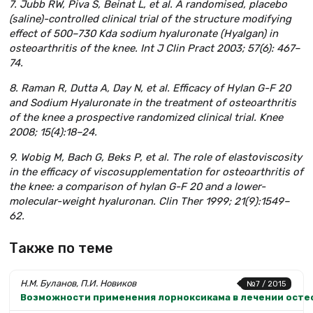
7. Jubb RW, Piva S, Beinat L, et al. A randomised, placebo
(saline)-controlled clinical trial of the structure modifying
effect of 500–730 Kda sodium hyaluronate (Hyalgan) in
osteoarthritis of the knee. Int J Clin Pract 2003; 57(6): 467–
74.
8. Raman R, Dutta A, Day N, et al. Efficacy of Hylan G-F 20
and Sodium Hyaluronate in the treatment of osteoarthritis
of the knee a prospective randomized clinical trial. Knee
2008; 15(4):18–24.
9. Wobig M, Bach G, Beks P, et al. The role of elastoviscosity
in the efficacy of viscosupplementation for osteoarthritis of
the knee: a comparison of hylan G-F 20 and a lower-
molecular-weight hyaluronan. Clin Ther 1999; 21(9):1549–
62.
Также по теме
Н.М. Буланов, П.И. Новиков
№7 / 2015
Возможности применения лорноксикама в лечении осте