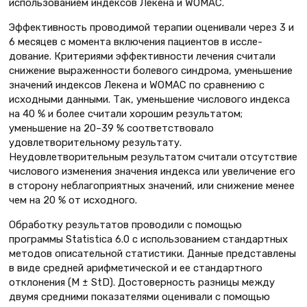
использованием индексов Лекена и WOMAC.
Эффективность проводимой тера­пии оценивали через 3 и
6 месяцев с момента включения пациентов в иссле­
дование. Критериями эффективности лечения считали
снижение выражен­ности болевого синдрома, уменьшение
значений индексов Лекена и WOMAC по сравнению с
исходными данными. Так, уменьшение числового индек­са
на 40 % и более считали хорошим результатом;
уменьшение на 20–39 % соответствовало
удовлетворительно­му результату.
Неудовлетворительным результатом считали отсутствие
число­вого изменения значения индекса или увеличение его
в сторону неблагопри­ятных значений, или снижение менее
чем на 20 % от исходного.
Обработку результатов проводили с помощью
программы Statistica 6.0 с использованием стандартных
мето­дов описательной статистики. Данные представлены
в виде средней ариф­метической и ее стандартного
откло­нения (M ± StD). Достоверность разницы между
двумя средними показателями оценивали с помо­щью