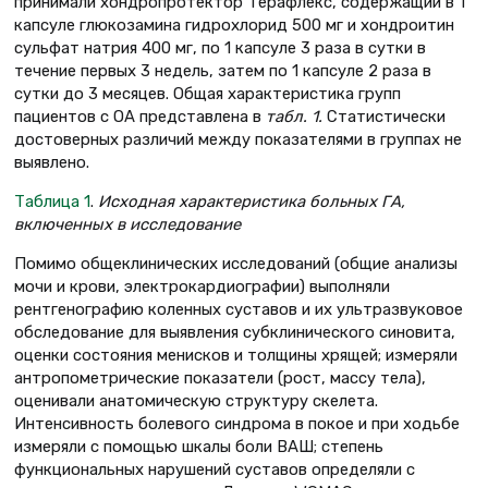
принимали хондропротек­тор Терафлекс, содержащий в 1
капсуле глюкозамина гидрохлорид 500 мг и хондроитин
сульфат натрия 400 мг, по 1 капсуле 3 раза в сутки в
течение первых 3 недель, затем по 1 капсуле 2 раза в
сутки до 3 месяцев. Общая характеристика групп
пациентов с ОА представлена в
табл. 1.
Статистически
достоверных различий между показате­лями в группах не
выявлено.
Таблица 1
.
Исходная характеристика больных ГА,
включенных в исследование
Помимо общеклинических исследо­ваний (общие анализы
мочи и крови, электрокардиографии) выполняли
рентгенографию коленных суставов и их ультразвуковое
обследование для выявления субклинического сино­вита,
оценки состояния менисков и толщины хрящей; измеряли
антропо­метрические показатели (рост, массу тела),
оценивали анатомическую структуру скелета.
Интенсивность болевого синдрома в покое и при ходьбе
измеряли с помощью шкалы боли ВАШ; степень
функциональ­ных нарушений суставов определяли с