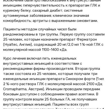
исключения были противопоказания к внутрисуставным
инъекциям; гипер­чувствительность к препаратам ГЛК и
куриному белку; сахарный диабет; системные
аутоиммунные заболевания; клинически значимая
коморбидность; артриты с выраженными синовитами.
Пациенты методом случайных чисел были
рандомизированы в три группы. Первую группу составили
25 человек, которым назначили препарат Ферматрон
(Hyaltec, Англия), содер­жащий 20 мг/2,0 мл 1 %-ной ГЛК с
молекулярной массой 1100–1400 кДа.
Курс лечения включал пять ежене­дельных
внутрисуставных инъекций в соответствии с
рекомендациями фирмы-производителя. Вторая группа
также состояла из 25 человек, которые получали три
еженедельные инъек­ции препарата Синокром форте (1 мл
2 %-ного раствора ГЛК с молекуляр­ной массой 2100 кДа;
Cromapharma, Австрия). Инъекции проводили перед­ним
боковым доступом с соблюдением правил асептики. В
группу контроля вошли 25 больных ГА, не получавших
внутрисуставных инъекций. Пациенты всех групп