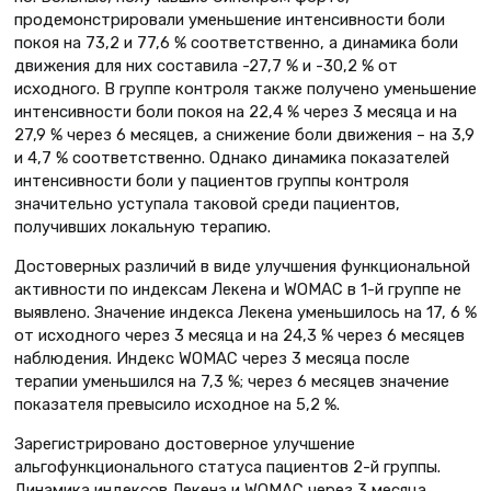
продемонстрировали уменьше­ние интенсивности боли
покоя на 73,2 и 77,6 % соответственно, а динами­ка боли
движения для них составила -27,7 % и -30,2 % от
исходного. В груп­пе контроля также получено уменьше­ние
интенсивности боли покоя на 22,4 % через 3 месяца и на
27,9 % через 6 месяцев, а снижение боли движения – на 3,9
и 4,7 % соответственно. Однако динамика показателей
интенсивности боли у пациентов группы контроля
значительно уступала таковой среди пациентов,
получивших локальную терапию.
Достоверных различий в виде улуч­шения функциональной
активности по индексам Лекена и WOMAC в 1-й группе не
выявлено. Значение индек­са Лекена уменьшилось на 17, 6 %
от исходного через 3 месяца и на 24,3 % через 6 месяцев
наблюдения. Индекс WOMAC через 3 месяца после
терапии уменьшился на 7,3 %; через 6 месяцев значение
показателя превысило исхо­дное на 5,2 %.
Зарегистрировано достоверное улуч­шение
альгофункционального стату­са пациентов 2-й группы.
Динамика индексов Лекена и WOMAC через 3 месяца