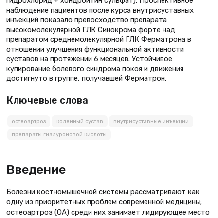
гидрохлорид + хондроитин сульфат). Проспективное
наблюдение пациентов после курса внутрисуставных
инъекций показало превосходство препарата
высокомолекулярной ГЛК Синокрома форте над
препаратом среднемолекулярной ГЛК Ферматрона в
отношении улучшения функциональной активности
суставов на протяжении 6 месяцев. Устойчивое
купирование болевого синдрома покоя и движения
достигнуто в группе, получавшей Ферматрон.
Ключевые слова
остеоартроз
коленный сустав
внутрисуставные инъекции
препараты гиалуроновой кислоты
Введение
Болезни костномышечной системы рассматривают как
одну из приоритет­ных проблем современной медицины;
остеоартроз (ОА) среди них занимает лидирующее место