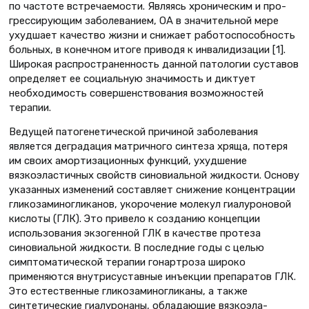
по частоте встре­чаемости. Являясь хроническим и про­
грессирующим заболеванием, ОА в значительной мере
ухудшает качество жизни и снижает работоспособность
больных, в конечном итоге приводя к инвалидизации [1].
Широкая распро­страненность данной патологии суста­вов
определяет ее социальную значи­мость и диктует
необходимость совер­шенствования возможностей
терапии.
Ведущей патогенетической причи­ной заболевания
является деградация матричного синтеза хряща, потеря
им своих амортизационных функций, ухудшение
вязкоэластичных свойств синовиальной жидкости. Основу
ука­занных изменений составляет сниже­ние концентрации
гликозаминоглика­нов, укорочение молекул гиалуроно­вой
кислоты (ГЛК). Это привело к созданию концепции
использования экзогенной ГЛК в качестве протеза
синовиальной жидкости. В последние годы с целью
симптоматической тера­пии гонартроза широко
применяются внутрисуставные инъекции препара­тов ГЛК.
Это естественные гликоза­миногликаны, а также
синтетические гиалуронаны, обладающие вязкоэла­