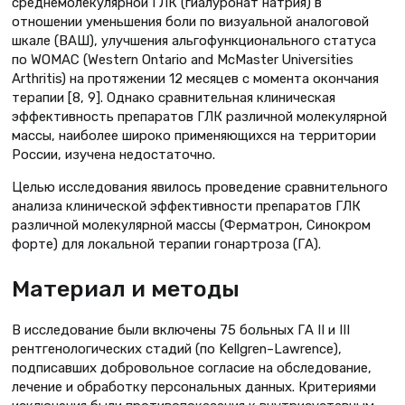
среднемолекулярной ГЛК (гиалуронат натрия) в
отношении уменьшения боли по визуальной аналоговой
шкале (ВАШ), улучшения альгофункцио­нального статуса
по WOMAC (Western Ontario and McMaster Universities
Arthritis) на протяжении 12 месяцев с момента окончания
терапии [8, 9]. Однако сравнительная клиническая
эффективность препаратов ГЛК раз­личной молекулярной
массы, наибо­лее широко применяющихся на терри­тории
России, изучена недостаточно.
Целью исследования явилось про­ведение сравнительного
анализа кли­нической эффективности препаратов ГЛК
различной молекулярной массы (Ферматрон, Синокром
форте) для локальной терапии гонартроза (ГА).
Материал и методы
В исследование были включены 75 больных ГА II и III
рентгенологиче­ских стадий (по Kellgren–Lawrence),
подписавших добровольное согласие на обследование,
лечение и обработ­ку персональных данных. Критериями