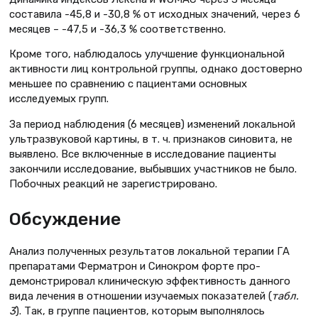
составила -45,8 и -30,8 % от исходных значений, через 6
месяцев – -47,5 и -36,3 % соответственно.
Кроме того, наблюдалось улучше­ние функциональной
активности лиц контрольной группы, однако достоверно
меньшее по сравнению с пациентами основных
исследуемых групп.
За период наблюдения (6 месяцев) изменений локальной
ультразвуковой картины, в т. ч. признаков синовита, не
выявлено. Все включенные в иссле­дование пациенты
закончили исследо­вание, выбывших участников не было.
Побочных реакций не зарегистриро­вано.
Обсуждение
Анализ полученных результатов локальной терапии ГА
препаратами Ферматрон и Синокром форте про­
демонстрировал клиническую эффек­тивность данного
вида лечения в отношении изучаемых показателей (
табл.
3
). Так, в группе пациентов, которым выполнялось