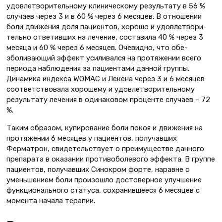
удовлетворительному клиническому результату в 56 %
слу­чаев через 3 и в 60 % через 6 месяцев. В отношении
боли движения доля пациентов, хорошо и удовлетвори­
тельно ответивших на лечение, соста­вила 40 % через 3
месяца и 60 % через 6 месяцев. Очевидно, что обе­
зболивающий эффект усиливался на протяжении всего
периода наблюде­ния за пациентами данной группы.
Динамика индекса WOMAC и Лекена через 3 и 6 месяцев
соответствова­ла хорошему и удовлетворительному
результату лечения в одинаковом про­центе случаев – 72
%.
Таким образом, купирование боли покоя и движения на
протяжении 6 месяцев у пациентов, получавших
Ферматрон, свидетельствует о преиму­ществе данного
препарата в оказании противоболевого эффекта. В груп­пе
пациентов, получавших Синокром форте, наравне с
уменьшением боли произошло достоверное улучшение
функционального статуса, сохранивше­еся 6 месяцев с
момента начала терапии.