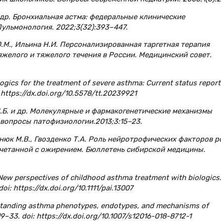
 и др. Бронхиальная астма: федеральные клинические
ульмонология. 2022;3(32):393–447.
 О.М., Ильина Н.И. Персонализированная таргетная терапия
желого и тяжелого течения в России. Медицинский совет.
iologics for the treatment of severe asthma: Current status report
: https://dx.doi.org/10.5578/tt.20239921
 М.Б. и др. Молекулярные и фармакогенетические механизмы
вопросы патофизиологии.2013;3:15–23.
онюк М.В., Гвозденко Т.А. Роль нейротрофических факторов р
четанной с ожирением. Бюллетень сибирской медицины.
F. New perspectives of childhood asthma treatment with biologics
oi: https://dx.doi.org/10.1111/pai.13007
derstanding asthma phenotypes, endotypes, and mechanisms of
9–33. doi: https://dx.doi.org/10.1007/s12016-018-8712-1