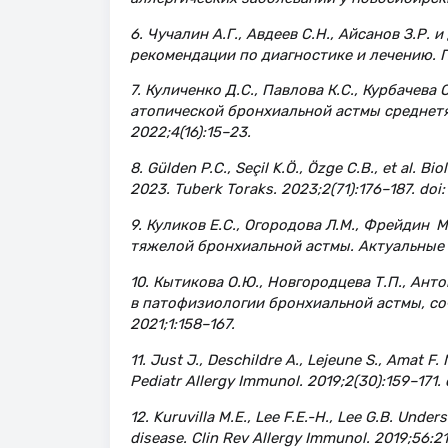
6. Чучалин А.Г., Авдеев С.Н., Айсанов З.Р.
рекомендации по диагностике и лечению. П
7. Куличенко Д.С., Павлова К.С., Курбачева
атопической бронхиальной астмы среднетя
2022;4(16):15–23.
8. Gülden P.С., Seçil K.Ö., Özge C.B., et al. B
2023. Tuberk Toraks. 2023;2(71):176–187. doi
9. Куликов Е.С., Огородова Л.М., Фрейдин
тяжелой бронхиальной астмы. Актуальные 
10. Кытикова О.Ю., Новгородцева Т.П., Ант
в патофизиологии бронхиальной астмы, со
2021;1:158–167.
11. Just J., Deschildre A., Lejeune S., Amat 
Pediatr Allergy Immunol. 2019;2(30):159–171. d
12. Kuruvilla M.E., Lee F.E.-H., Lee G.B. Un
disease. Clin Rev Allergy Immunol. 2019;56:21