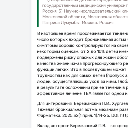
государственный медицинский университе
Россия; 3) Научно-исследовательский к
Московской области, Московская область
Патриса Лумумбы, Москва, Россия
В настоящее время прослеживается тенденц
число которых входит бронхиальная астма (
симптомы хорошо контролируются на своев
некоторым оценкам, от 2 до 10% детей име
подвержены риску опасных для жизни обост
качества жизни из-за прогрессирующего р
функции легких. Это в последующем может 
трудностям как для самих детей (пропуск з
людей, осуществляющих уход за ними. Глоб
в результате осложнений при ее течении в 
эффективное лечение ТБА является одной и
Для цитирования: Бережанский П.В., Хургаева 
Тяжелая бронхиальная астма: механизм раз
Фарматека. 2025;32(1 прил. 1):14-25. DOI: htt
Вклад авторов: Бережанский П.В. – концепц