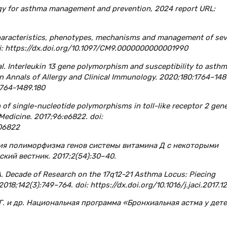
tegy for asthma management and prevention, 2024 report URL:
l. Characteristics, phenotypes, mechanisms and management of se
oi: https://dx.doi.org/10.1097/CM9.0000000000001990
 al. Interleukin 13 gene polymorphism and susceptibility to asthm
 Annals of Allergy and Clinical Immunology. 2020;180:1764–148
1764-1489.180
on of single-nucleotide polymorphisms in toll-like receptor 2 gen
Medicine. 2017;96:e6822. doi:
06822
ация полиморфизма генов системы витамина Д с некоторыми
кий вестник. 2017;2(54):30–40.
A. Decade of Research on the 17q12-21 Asthma Locus: Piecing
018;142(3):749–764. doi: https://dx.doi.org/10.1016/j.jaci.2017.1
.Г. и др. Национальная программа «Бронхиальная астма у дете