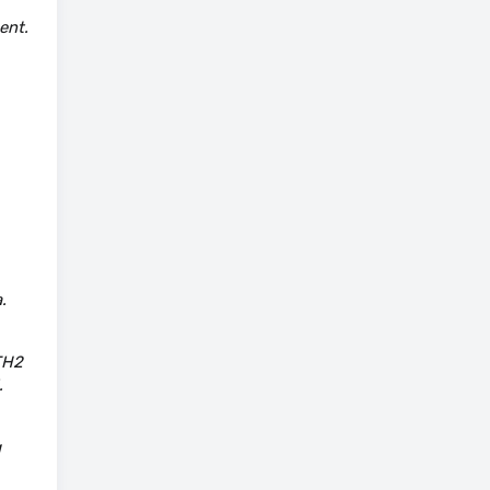
ent.
.
 TH2
.
м