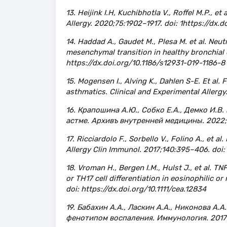
13. Heijink I.H, Kuchibhotla V., Roffel M.P., e
Allergy. 2020;75:1902–1917. doi: 1https://dx.do
14. Haddad A., Gaudet M., Plesa M. et al. Neut
mesenchymal transition in healthy bronchial ep
https://dx.doi.org/10.1186/s12931-019-1186-8
15. Mogensen I., Alving K., Dahlen S-E. Et al. 
asthmatics. Clinical and Experimental Allergy.
16. Крапошина А.Ю., Собко Е.А., Демко И.
астме. Архивъ внутренней медицины. 2022;2
17. Ricciardolo F., Sorbello V., Folino A., et 
Allergy Clin Immunol. 2017;140:395–406. doi: h
18. Vroman H., Bergen I.M., Hulst J., et al. T
or TH17 cell differentiation in eosinophilic o
doi: https://dx.doi.org/10.1111/cea.12834
19. Бабахин А.А., Ласкин А.А., Никонова А
фенотипом воспаления. Иммунология. 2017;