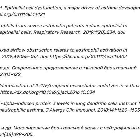
t al. Epithelial cell dysfunction, a major driver of asthma developm
i.org/0.1111/all.14421
rophils from severe asthmatic patients induce epithelial to
ithelial cells. Respiratory Research. 2019;1(20):234. doi:
Fixed airflow obstruction relates to eosinophil activation in
 2019;49:155–162. doi: https://dx.doi.org/10.1111/cea.13302
В. и др. Современное представление о тяжелой бронхиальной
:113–122.
al. Identification of IL-17F/frequent exacerbator endotype in asthma
ttps://dx.doi.org/10.1016/j.jaci.2016.10.034
NF-alpha-induced protein 3 levels in lung dendritic cells instruct
r neutrophilic asthma. J Allergy Clin Immunol. 2018;141:1620–1633
.А. и др. Моделирование бронхиальной астмы с нейтрофильны
4(38):199–205.