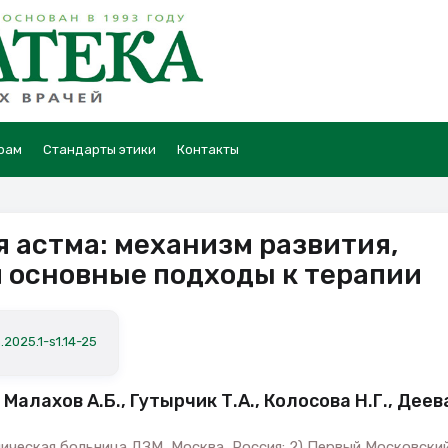
рам
Стандарты этики
Контакты
 астма: механизм развития,
 основные подходы к терапии
.2025.1-s1.14-25
 Малахов А.Б., Гутырчик Т.А., Колосова Н.Г., Деев
ническая больница ДЗМ, Москва, Россия; 2) Первый Московски