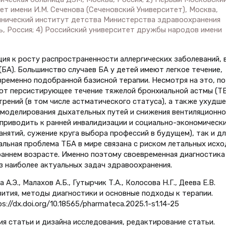
т имени И.М. Сеченова (Сеченовский Университет), Москва,
линический институт детства Министерства здравоохранения
, Россия; 4) Российский университет дружбы народов имени
ия к росту распространенности аллергических заболеваний, 
БА). Большинство случаев БА у детей имеют легкое течение,
ременно подобранной базисной терапии. Несмотря на это, по
ют персистирующее течение тяжелой бронхиальной астмы (ТБ
рений (в том числе астматического статуса), а также ухудше
емоделирования дыхательных путей и снижения вентиляционно
приводить к ранней инвалидизации и социально-экономическ
анятий, сужение круга выбора профессий в будущем), так и дл
альная проблема ТБА в мире связана с риском летальных исх
раннем возрасте. Именно поэтому своевременная диагностика
з наиболее актуальных задач здравоохранения.
А.Э., Малахов А.Б., Гутырчик Т.А., Колосова Н.Г., Деева Е.В.
вития, методы диагностики и основные подходы к терапии.
ps://dx.doi.org/10.18565/pharmateca.2025.1-s1.14-25
ия статьи и дизайна исследования, редактирование статьи.