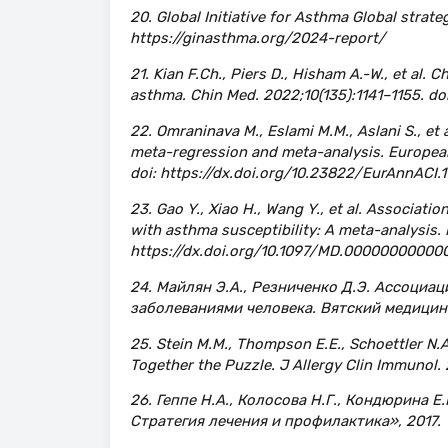
20. Global Initiative for Asthma Global stra
https://ginasthma.org/2024-report/
21. Kian F.Ch., Piers D., Hisham A.-W., et a
asthma. Chin Med. 2022;10(135):1141–1155. d
22. Omraninava M., Eslami M.M., Aslani S., et
meta-regression and meta-analysis. European
doi: https://dx.doi.org/10.23822/EurAnnACI.
23. Gao Y., Xiao H., Wang Y., et al. Associati
with asthma susceptibility: A meta-analysis. 
https://dx.doi.org/10.1097/MD.00000000000
24. Майлян Э.А., Резниченко Д.Э. Ассоци
заболеваниями человека. Вятский медицинс
25. Stein M.M., Thompson E.E., Schoettler N.
Together the Puzzle. J Allergy Clin Immunol. 2
26. Геппе Н.А., Колосова Н.Г., Кондюрина Е
Стратегия лечения и профилактика», 2017.