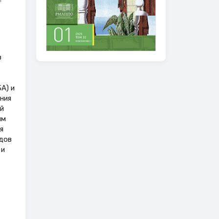
в
А) и
ния
й
им
я
одов
 и