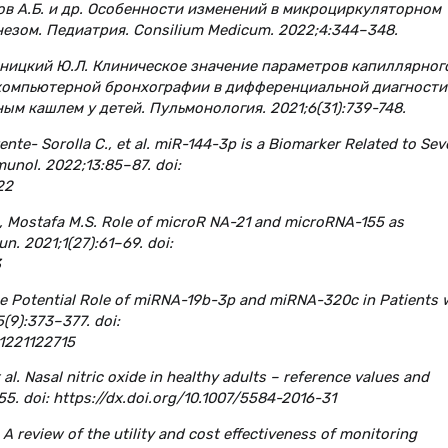
хов А.Б. и др. Особенности изменений в микроциркуляторном
езом. Педиатрия. Consilium Medicum. 2022;4:344–348.
ерницкий Ю.Л. Клиническое значение параметров капиллярног
 компьютерной бронхографии в дифференциальной диагности
 кашлем у детей. Пульмонология. 2021;6(31):739-748.
ente- Sorolla C., et al. miR-144-3p is a Biomarker Related to Sev
unol. 2022;13:85–87. doi:
22
., Mostafa M.S. Role of microR NA-21 and microRNA-155 as
n. 2021;1(27):61–69. doi:
3
The Potential Role of miRNA-19b-3p and miRNA-320c in Patients 
(9):373–377. doi:
1221122715
 al. Nasal nitric oxide in healthy adults – reference values and
55. doi: https://dx.doi.org/10.1007/5584-2016-31
. A review of the utility and cost effectiveness of monitoring