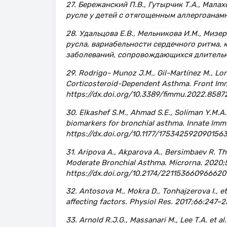
27. Бережанский П.В., Гутырчик Т.А., Мала
русле у детей с отягощенным аллергоанамн
28. Удальцова Е.В., Мельникова И.М., Миз
русла, вариабельности сердечного ритма,
заболеваний, сопровождающихся длительным
29. Rodrigo- Munoz J.M., Gil-Martínez M., Lor
Corticosteroid-Dependent Asthma. Front Imm
https://dx.doi.org/10.3389/fimmu.2022.8587
30. Elkashef S.M., Ahmad S.E., Soliman Y.M.A
biomarkers for bronchial asthma. Innate Immu
https://dx.doi.org/10.1177/175342592090156
31. Aripova A., Akparova A., Bersimbaev R. 
Moderate Bronchial Asthma. Microrna. 2020;5
https://dx.doi.org/10.2174/221153660966620
32. Аntosova M., Mokra D., Tonhajzerova I., et
affecting factors. Physiol Res. 2017;66:247–2
33. Arnold R.J.G., Massanari M., Lee T.A. et al