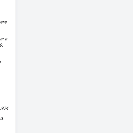
vere
a: a
9.
e
2.974
й.