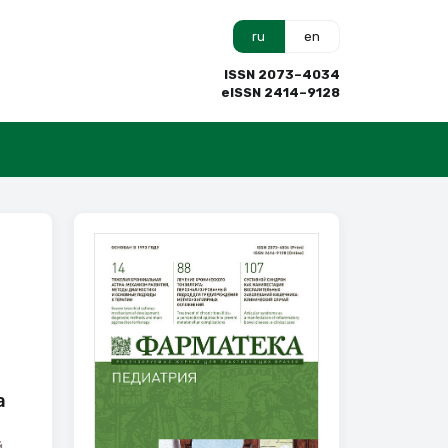
ru
en
ISSN 2073–4034
eISSN 2414–9128
а
й