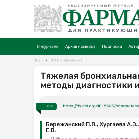
О журнале
Архив номеров
Подписка
Авто
2025
№1 (приложение)
Тяжелая бронхиальная
методы диагностики и
https://dx.doi.org/10.18565/pharmateca
DOI
Бережанский П.В., Хургаева А.Э.,
Е.В.
1) Морозовская детская городская кли