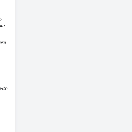
о
ке
ere
with