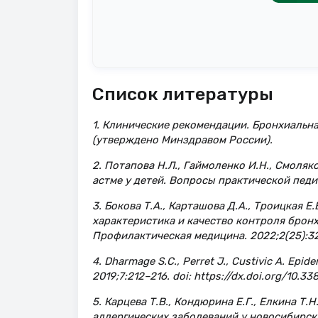
Список литературы
1. Клинические рекомендации. Бронхиальная
(утверждено Минздравом России).
2. Потапова Н.Л., Гаймоленко И.Н., Смоля
астме у детей. Вопросы практической педиа
3. Бокова Т.А., Карташова Д.А., Троицкая 
характеристика и качество контроля брон
Профилактическая медицина. 2022;2(25):3
4. Dharmage S.C., Perret J., Custivic A. Epid
2019;7:212–216. doi: https://dx.doi.org/10.3
5. Карцева Т.В., Кондюрина Е.Г., Елкина Т
аллергических заболеваний у новосибирски