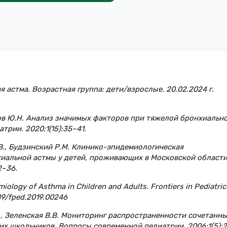
 астма. Возрастная группа: дети/взрослые. 20.02.2024 г.
ков Ю.Н. Анализ значимых факторов при тяжелой бронхиальн
трии. 2020;1(15):35–41.
Е.В., Будзинский Р.М. Клинико-эпидемиологическая
хиальной астмы у детей, проживающих в Московской области
2–36.
emiology of Asthma in Children and Adults. Frontiers in Pediatric
389/fped.2019.00246
.Н., Зеленская В.В. Мониторинг распространенности сочетанн
х школьников. Вопросы современной педиатрии. 2006;1(5):2