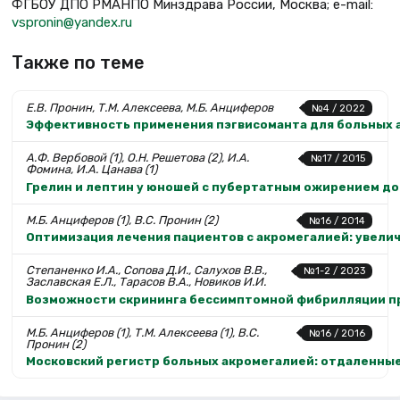
ФГБОУ ДПО РМАНПО Минздрава России, Москва; e-mail:
vspronin@yandex.ru
Также по теме
Е.В. Пронин, Т.М. Алексеева, М.Б. Анциферов
№4 / 2022
Эффективность применения пэгвисоманта для больных а
А.Ф. Вербовой (1), О.Н. Решетова (2), И.А.
№17 / 2015
Фомина, И.А. Цанава (1)
Грелин и лептин у юношей с пубертатным ожирением до
М.Б. Анциферов (1), В.С. Пронин (2)
№16 / 2014
Оптимизация лечения пациентов с акромегалией: увели
Степаненко И.А., Сопова Д.И., Салухов В.В.,
№1-2 / 2023
Заславская Е.Л., Тарасов В.А., Новиков И.И.
Возможности скрининга бессимптомной фибрилляции пр
М.Б. Анциферов (1), Т.М. Алексеева (1), В.С.
№16 / 2016
Пронин (2)
Московский регистр больных акромегалией: отдаленны