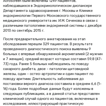
Acroscreen были включены 1249 пациентов,
наблюдавшихся в Эндокринологическом диспансере
Департамента здравоохранения г. Москвы и Клинике
эндокринологии Первого Московского государственного
медицинского университета им. И.М. Сеченова в связи с
различными патологиями эндокринной системы с декабря
2013 по сентябрь 2015 г.
После предварительного анкетирования на этап
обследования перешли 329 пациентов. В результате
проведенного диагностического поиска выявлены 9
больных с впервые обнаруженной акромегалией (2 мужчин
и 7 женщин), средний возраст которых составил 59,8 (47–
73) года. Ранее 5 больных наблюдались по поводу
сахарного диабета, двое – патологии щитовидной
железы, один – остео-артропатии и один пациент по
поводу аритмии. Длительность заболевания до
постановки верного диагноза составила в среднем 6,6 (1–
16) года. Более подробные данные будут изложены в
следующих публикациях, а в данной статье представлен
клинический случай одного из пациентов, включенных в
исследование, иллюстрирующий практическую