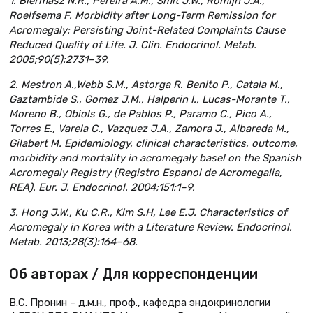
1. Biermasz N.R., Pereira A.M., Smit J.W., Romijn J.A.,
Roelfsema F. Morbidity after Long-Term Remission for
Acromegaly: Persisting Joint-Related Complaints Cause
Reduced Quality of Life. J. Clin. Endocrinol. Metab.
2005;90(5):2731–39.
2. Mestron A.,Webb S.M., Astorga R. Benito P., Catala M.,
Gaztambide S., Gomez J.M., Halperin I., Lucas-Morante T.,
Moreno B., Obiols G., de Pablos P., Paramo C., Pico A.,
Torres E., Varela C., Vazquez J.A., Zamora J., Albareda M.,
Gilabert M. Epidemiology, clinical characteristics, outcome,
morbidity and mortality in acromegaly basel on the Spanish
Acromegaly Registry (Registro Espanol de Acromegalia,
REA). Eur. J. Endocrinol. 2004;151:1–9.
3. Hong J.W., Ku C.R., Kim S.H, Lee E.J. Characteristics of
Acromegaly in Korea with a Literature Review. Endocrinol.
Metab. 2013;28(3):164–68.
Об авторах / Для корреспонденции
В.С. Пронин – д.м.н., проф., кафедра эндокринологии