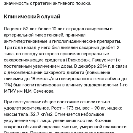
значимость стратегии активного поиска.
Клинический случай
Пациент 52 лет более 10 лет страдал ожирением и
артериальной гипертензией, принимал
антигипертензивные и гиполипидемические препараты.
Три года назад у него был выявлен сахарный диабет 2
типа, по поводу которого принимал пероральные
сахароснижающие средства (Глюкофаж, Галвус мет) с
постепенным увеличением дозы. В декабре 2014 г. в связи
с декомпенсацией сахарного диабета (повышение
гликемии до 18 ммоль/л и гликированного гемоглобина до
11%) был госпитализирован в клинику эндокринологии 1-го
МГМУ им И.М. Сеченова.
При поступлении: общее состояние относительно
удовлетворительное. Рост – 173 см, вес – 98 кг, индекс
массы тела=32,7 кг/м2. Отмечается небольшое
укрупнение черт лица, увеличение костей. Кожные
покровы обычной окраски, чистые, умеренной влажности.
Отеков нет. Подкожно-жировая клетчатка развита