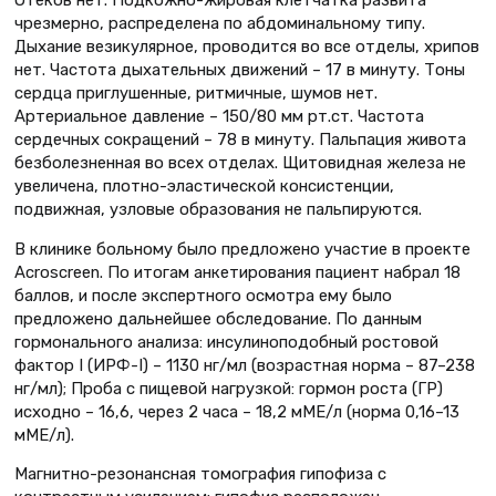
чрезмерно, распределена по абдоминальному типу.
Дыхание везикулярное, проводится во все отделы, хрипов
нет. Частота дыхательных движений – 17 в минуту. Тоны
сердца приглушенные, ритмичные, шумов нет.
Артериальное давление – 150/80 мм рт.ст. Частота
сердечных сокращений – 78 в минуту. Пальпация живота
безболезненная во всех отделах. Щитовидная железа не
увеличена, плотно-эластической консистенции,
подвижная, узловые образования не пальпируются.
В клинике больному было предложено участие в проекте
Acroscreen. По итогам анкетирования пациент набрал 18
баллов, и после экспертного осмотра ему было
предложено дальнейшее обследование. По данным
гормонального анализа: инсулиноподобный ростовой
фактор I (ИРФ-I) – 1130 нг/мл (возрастная норма – 87–238
нг/мл); Проба с пищевой нагрузкой: гормон роста (ГР)
исходно – 16,6, через 2 часа – 18,2 мМЕ/л (норма 0,16–13
мМЕ/л).
Магнитно-резонансная томография гипофиза с