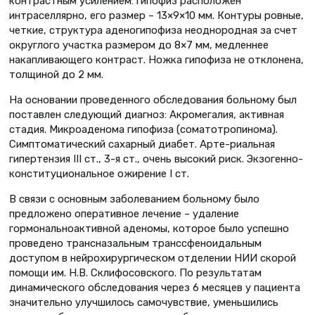
контрастным усилением: гипофиз расположен
интраселлярно, его размер – 13×9×10 мм. Контуры ровные,
четкие, структура аденогипофиза неоднородная за счет
округлого участка размером до 8×7 мм, медленнее
накапливающего контраст. Ножка гипофиза не отклонена,
толщиной до 2 мм.
На основании проведенного обследования больному был
поставлен следующий диагноз: Акромегалия, активная
стадия. Микроаденома гипофиза (соматотропинома).
Симптоматический сахарный диабет. Арте-риальная
гипертензия III ст., 3-я ст., очень высокий риск. Экзогенно-
конституциональное ожирение I ст.
В связи с основным заболеванием больному было
предложено оперативное лечение – удаление
гормональноактивной аденомы, которое было успешно
проведено трансназальным транссфеноидальным
доступом в нейрохирургическом отделении НИИ скорой
помощи им. Н.В. Склифосовского. По результатам
динамического обследования через 6 месяцев у пациента
значительно улучшилось самочувствие, уменьшились