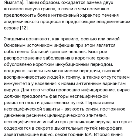
Ямагата). Таким образом, ожидается замена двух
штаммов вируса гриппа, в связи с чем возможно
предположить более интенсивный характер течения
эпидемического процесса в предстоящем эпидемическом
сезоне [12].
Эпидемии возникают, как правило, осенью или зимой.
Основным источником инфекции при этом является
собственно больной гриппом человек. Быстрое
распространение заболевания в короткие сроки
обусловлено коротким инкубационным периодом,
воздушно-капельным механизмом передачи, высокой
восприимчивостью людей к гриппу, а также отсутствием
иммунитета у населения к новым антигенным вариантам
вируса. Для того чтобы произошло инфицирование, вирус
должен преодолеть факторы неспецифической
резистентности дыхательных путей. Первая линия
неспецифической защиты – вязкость слизи, постоянное
движение ресничек цилиндрического эпителия,
неспецифические ингибиторы репликации вируса, которые
содержатся в секрете дыхательных путей; макрофаги,
захватывающие вирус, секреторный ІgА. Вторая линия