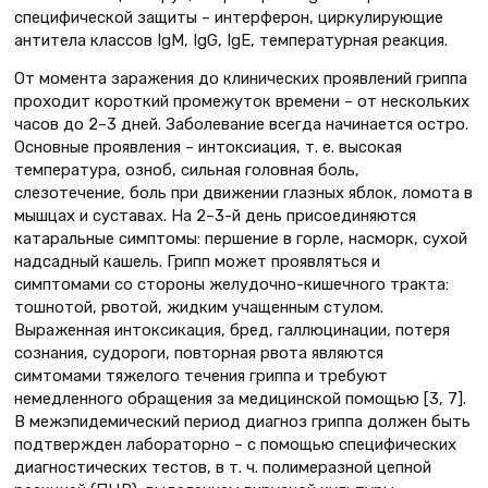
специфической защиты – интерферон, циркулирующие
антитела классов IgМ, IgG, ІgЕ, температурная реакция.
От момента заражения до клинических проявлений гриппа
проходит короткий промежуток времени – от нескольких
часов до 2–3 дней. Заболевание всегда начинается остро.
Основные проявления – интоксиация, т. е. высокая
температура, озноб, сильная головная боль,
слезотечение, боль при движении глазных яблок, ломота в
мышцах и суставах. На 2–3-й день присоединяются
катаральные симптомы: першение в горле, насморк, сухой
надсадный кашель. Грипп может проявляться и
симптомами со стороны желудочно-кишечного тракта:
тошнотой, рвотой, жидким учащенным стулом.
Выраженная интоксикация, бред, галлюцинации, потеря
сознания, судороги, повторная рвота являются
симтомами тяжелого течения гриппа и требуют
немедленного обращения за медицинской помощью [3, 7].
В межэпидемический период диагноз гриппа должен быть
подтвержден лабораторно – с помощью специфических
диагностических тестов, в т. ч. полимеразной цепной