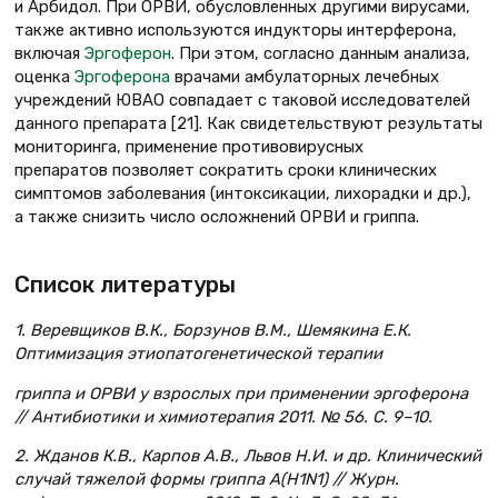
и Арбидол. При ОРВИ, обусловленных другими вирусами,
также активно используются индукторы интерферона,
включая
Эргоферон
. При этом, согласно данным анализа,
оценка
Эргоферона
врачами амбулаторных лечебных
учреждений ЮВАО совпадает с таковой исследователей
данного препарата [21]. Как свидетельствуют результаты
мониторинга, применение противовирусных
препаратов позволяет сократить сроки клинических
симптомов заболевания (интоксикации, лихорадки и др.),
а также снизить число осложнений ОРВИ и гриппа.
Список литературы
1. Веревщиков В.К., Борзунов В.М., Шемякина Е.К.
Оптимизация этиопатогенетической терапии
гриппа и ОРВИ у взрослых при применении эргоферона
// Антибиотики и химиотерапия 2011. № 56. С. 9–10.
2. Жданов К.В., Карпов А.В., Львов Н.И. и др. Клинический
случай тяжелой формы гриппа A(H1N1) // Журн.