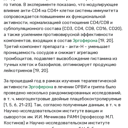
го типов. В эксперименте показано, что модулирующее
влияние анти-CD4 на CD4+ клетки системы иммунитета
сопровождается повышением их функциональной
активности, нормализацией соотношения CD4/CD8 и
субпопуляционного состава (СD3, CD4, CD8, CD16, CD20),
а также усилением противовирусной эффективности
компонентов, входящих в состав
Эргоферона
[19, 20].
Третий компонент препарата – анти-Н – уменьшает
проницаемость сосудов и снижает агрегацию
тромбоцитов, подавляет высвобождение гистамина из
тучных клеток и базофилов, оптимизирует продукцию
лейкотриенов [19, 20].
За прошедший год в рамках изучения терапевтической
активности
Эргоферона
в лечении ОРВИ и гриппа было
проведено несколько рандомизированных исследований,
в т. ч. многоцентровые двойные плацебоконтролируемые
[1, 5, 6, 21–23]. Так, согласно полученным данным, в т. ч. в
Научно-исследовательском институте вакцин и
сывороток им. И.И. Мечникова РАМН (профессор М.П.
Костинов) и Научно-исследовательском институте