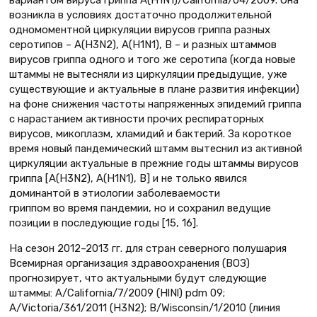
возникла в условиях достаточно продолжительной
одномоментной циркуляции вирусов гриппа разных
серотипов – А(H3N2), А(H1N1), В – и разных штаммов
вирусов гриппа одного и того же серотипа (когда новые
штаммы не вытесняли из циркуляции предыдущие, уже
существующие и актуальные в плане развития инфекции)
на фоне снижения частоты напряженных эпидемий гриппа
с нарастанием активности прочих респираторных
вирусов, микоплазм, хламидий и бактерий. За короткое
время новый пандемический штамм вытеснил из активной
циркуляции актуальные в прежние годы штаммы вирусов
гриппа [А(H3N2), А(H1N1), В] и не только явился
доминантой в этиологии заболеваемости
гриппом во время пандемии, но и сохранил ведущие
позиции в последующие годы [15, 16].
На сезон 2012–2013 гг. для стран северного полушария
Всемирная организация здравоохранения (ВОЗ)
прогнозирует, что актуальными будут следующие
штаммы: A/California/7/2009 (HlNl) pdm 09;
A/Victoria/361/2011 (H3N2); B/Wisconsin/1/2010 (линия