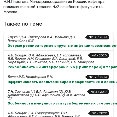
Н.И.Пирогова Минздравсоцразвития России, кафедра
поликлинической терапии №2 лечебного факультета,
Москва
Также по теме
Трухан Д.И., Викторова И.А., Иванова Д.С.,
№1-2 / 2023
Голошубина В.В.
Острые респираторные вирусные инфекции: возможност
Л.В. Осидак, О.И. Афанасьева, Е.Г. Головачева,
№1 / 2020
В.В. Гончар, М.М. Писарева, Е.А. Дондурей, Е.В.
Образцова, Е.Г. Рожкова, С.Н. Галкина, Е.С. Гончарова
Рекомбинантный интерферон α-2b (Гриппферон) в тера
Белан Э.Б., Никифорова Е.М.
№1-2 / 2023
Эффективность осельтамивира в профилактике и лечени
Т.Н. Савченко (1), В.А. Алешкин (2), Ю.Э.
№12 / 2017
Доброхотова (1), С.С. Афанасьев (2), М.И. Агаева
(1)
Особенности иммунного статуса беременных с герпесв
Л.В. Осидак, Е.А. Смородинцева, О.И.
№1 / 2022
Афанасьева, Е.Г. Головачева, В.В. Гончар, E.В.