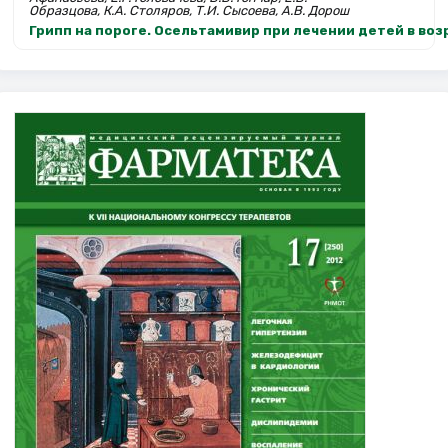
Образцова, К.А. Столяров, Т.И. Сысоева, А.В. Дорош
Грипп на пороге. Осельтамивир при лечении детей в возр