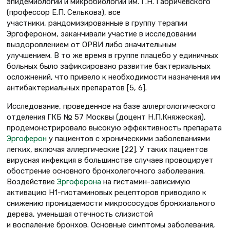
эпидемиологии и микробиологии им. Г.Н. Габричевского
(профессор Е.П. Селькова), все
участники, рандомизированные в группу терапии
Эргофероном, заканчивали участие в исследовании
выздоровлением от ОРВИ либо значительным
улучшением. В то же время в группе плацебо у единичных
больных было зафиксировано развитие бактериальных
осложнений, что привело к необходимости назначения им
антибактериальных препаратов [5, 6].
Исследование, проведенное на базе аллергологического
отделения ГКБ № 57 Москвы (доцент Н.П.Княжеская),
продемонстрировало высокую эффективность препарата
Эргоферон
у пациентов с хроническими заболеваниями
легких, включая аллергические [22]. У таких пациентов
вирусная инфекция в большинстве случаев провоцирует
обострение основного бронхолегочного заболевания.
Воздействие
Эргоферона
на гистамин-зависимую
активацию H1-гистаминовых рецепторов приводило к
снижению проницаемости микрососудов бронхиального
дерева, уменьшая отечность слизистой
и воспаление бронхов. Основные симптомы заболевания,