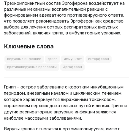
Трехкомпонентный состав Эргоферона воздействует на
различные механизмы воспалительной реакции с
формированием адекватного противовирусного ответа,
что позволяет рекомендовать Эргоферон как средство
выбора для лечения острых респираторных вирусных
заболеваний, включая грипп, в амбулаторных условиях.
Ключевые слова
вирусные инфекции
грипп
иммунитет
интерферон
противовирусные препараты
Эргоферон
Грипп – острое заболевание с коротким инкубационным
периодом, внезапным началом и циклическим течением,
которое характеризуется выраженным токсикозом,
поражением верхних дыхательных путей и легких. Грипп и
другие респираторные вирусные инфекции являются
наиболее массовыми заболеваниями.
Вирусы гриппа относятся к ортомиксовирусам, имеют