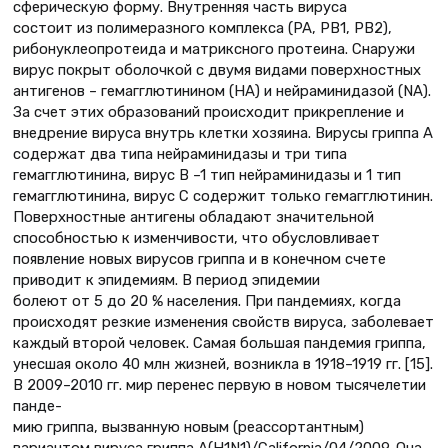
сферическую форму. Внутренняя часть вируса
состоит из полимеразного комплекса (PA, PB1, PB2),
рибонуклеопротеида и матриксного протеина. Снаружи
вирус покрыт оболочкой с двумя видами поверхностных
антигенов – гемагглютинином (HA) и нейраминидазой (NA).
За счет этих образований происходит прикрепление и
внедрение вируса внутрь клетки хозяина. Вирусы гриппа A
содержат два типа нейраминидазы и три типа
гемагглютинина, вирус B –1 тип нейраминидазы и 1 тип
гемагглютинина, вирус C содержит только гемагглютинин.
Поверхностные антигены обладают значительной
способностью к изменчивости, что обусловливает
появление новых вирусов гриппа и в конечном счете
приводит к эпидемиям. В период эпидемии
болеют от 5 до 20 % населения. При пандемиях, когда
происходят резкие изменения свойств вируса, заболевает
каждый второй человек. Самая большая пандемия гриппа,
унесшая около 40 млн жизней, возникла в 1918–1919 гг. [15].
В 2009–2010 гг. мир перенес первую в новом тысячелетии
панде-
мию гриппа, вызванную новым (реассортантным)
вариантом вируса гриппа А(H1N1)/California/04/2009. Она