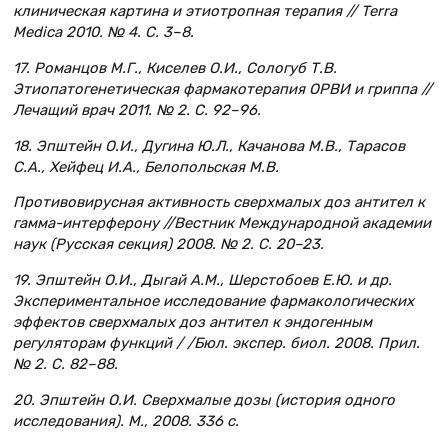
клиническая картина и этиотропная терапия // Terra
Medica 2010. № 4. С. 3–8.
17. Романцов М.Г., Киселев О.И., Сологуб Т.В.
Этиопатогенетическая фармакотерапия ОРВИ и гриппа //
Лечащий врач 2011. № 2. С. 92–96.
18. Эпштейн О.И., Дугина Ю.Л., Качанова М.В., Тарасов
С.А., Хейфец И.А., Белопольская М.В.
Противовирусная активность сверхмалых доз антител к
гамма-интерферону //Вестник Международной академии
наук (Русская секция) 2008. № 2. С. 20–23.
19. Эпштейн О.И., Дыгай А.М., Шерстобоев Е.Ю. и др.
Экспериментальное исследование фармакологических
эффектов сверхмалых доз антител к эндогенным
регуляторам функций / /Бюл. экспер. биол. 2008. Прил.
№ 2. С. 82–88.
20. Эпштейн О.И. Сверхмалые дозы (история одного
исследования). М., 2008. 336 с.