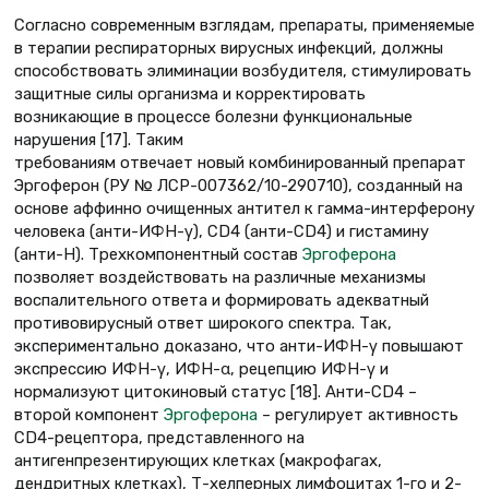
Согласно современным взглядам, препараты, применяемые
в терапии респираторных вирусных инфекций, должны
способствовать элиминации возбудителя, стимулировать
защитные силы организма и корректировать
возникающие в процессе болезни функциональные
нарушения [17]. Таким
требованиям отвечает новый комбинированный препарат
Эргоферон (РУ № ЛСР-007362/10-290710), созданный на
основе аффинно очищенных антител к гамма-интерферону
человека (анти-ИФН-γ), CD4 (анти-CD4) и гистамину
(анти-Н). Трехкомпонентный состав
Эргоферона
позволяет воздействовать на различные механизмы
воспалительного ответа и формировать адекватный
противовирусный ответ широкого спектра. Так,
экспериментально доказано, что анти-ИФН-γ повышают
экспрессию ИФН-γ, ИФН-α, рецепцию ИФН-γ и
нормализуют цитокиновый статус [18]. Анти-CD4 –
второй компонент
Эргоферона
– регулирует активность
CD4-рецептора, представленного на
антигенпрезентирующих клетках (макрофагах,
дендритных клетках), Т-хелперных лимфоцитах 1-го и 2-