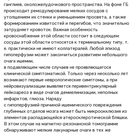
ганглиев, околожелудочкового пространства. На фоне ГБ
происходит ремодулирование мелких сосудов с
утолщением их стенки и уменьшением просвета, а также
формированием извитостей и перегибов, что значительно
затрудняет кровоток. Важная особенность
кровоснабжения этой области состоит в следующем:
сосуды этой области относятся к терминальному типу, т.
е. практически не имеют коллатералей. Любой эпизод
гипоперфузии может закончиться развитием небольшого
очага ишемии,
в подавляющем числе случаев не проявляющегося
клинической симптоматикой. Только через несколько лет
возникают первые неврологические симптомы, а при
нейровизуализации выявляется перивентрикулярный
лейкоареоз в виде очагов демиелинизации, неполных
инфарктов, глиоза. Наряду
с гипоперфузией причиной ишемического повреждения
глубинных отделов мозга может быть микроокклюзия из
элементов распадающейся атеросклеротической бляшки.
В этом случае на магнитно-резонансной томограмме
обнаруживают мелкие лакунарные очаги в тех же