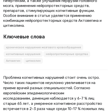
гипертензии, а также улучшения перфузии головного
мозга, применения нейропротекторных средств,
препаратов, стимулирующих когнитивные функции.
Особое внимание в статье уделяется применению
комбинации нейропротекторных средств Актовегина и
цитиколина.
Ключевые слова
хроническое нарушение мозгового кровообращения
когнитивные нарушения
нейропротекторные средства
Актовегин
цитиколин
Проблема когнитивных нарушений стоит очень остро.
Число таких пациентов неуклонно увеличивается на
приеме врачей разных специальностей. Согласно
европейским эпидемиологическим
исследованиям, деменция наблюдается у 6–7 % лиц
старше 65 лет, а умеренное когнитивное расстройство
встречается в 2–3 раза чаще среди 10–17 % пожилых лиц