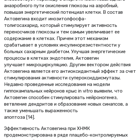
анаэробного пути окисления глюкозы на аэробный,
повышая энергетический потенциал клетки. В состав
Актовегина входит инозитолфосфа-
толигосахарид, который стимулирует активность
переносчиков глюкозы и тем самым увеличивает ее
содержание в клетках. Причем этот механизм
срабатывает в условиях инсулинорезистентности у
больных сахарным диабетом. Улучшая энергетические
процессы в клетках эндотелия, Актовегин
улучшает микроциркуляцию. Другим вектором действия
Актовегина является его антиоксидантный эффект за счет
стимулирования активности супероксиддисмутазы.
Недавно проведенные исследования на модели
гиппокампальных нейронов крыс in vitro выявили, что
Актовегин способен стимулировать нейроногенез,
ветвление дендритов и образование новых синапсов, а
также уменьшать выраженность
апоптоза [14].
Эффективность Актовегина при ХНМК
продемонстрирована в ряде плацебо-контролируемых