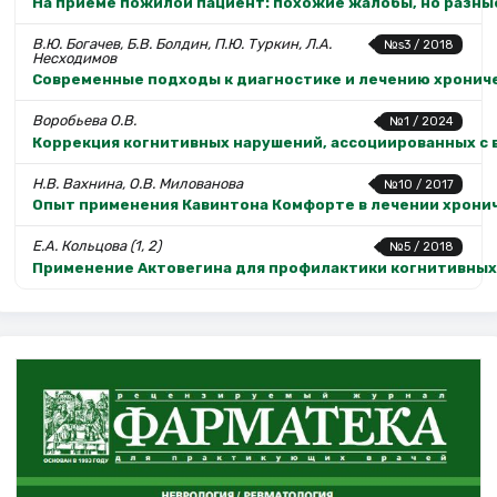
На приеме пожилой пациент: похожие жалобы, но разны
В.Ю. Богачев, Б.В. Болдин, П.Ю. Туркин, Л.А.
№s3 / 2018
Несходимов
Современные подходы к диагностике и лечению хронич
Воробьева О.В.
№1 / 2024
Коррекция когнитивных нарушений, ассоциированных с
Н.В. Вахнина, О.В. Милованова
№10 / 2017
Опыт применения Кавинтона Комфорте в лечении хрони
Е.А. Кольцова (1, 2)
№5 / 2018
Применение Актовегина для профилактики когнитивных