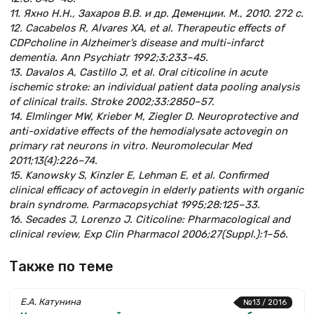
11. Яхно Н.Н., Захаров В.В. и др. Деменции. М., 2010. 272 с.
12. Cacabelos R, Alvares XA, et al. Therapeutic effects of
CDPcholine in Alzheimer’s disease and multi-infarct
dementia. Ann Psychiatr 1992;3:233–45.
13. Davalos A, Castillo J, et al. Oral citicoline in acute
ischemic stroke: an individual patient data pooling analysis
of clinical trails. Stroke 2002;33:2850–57.
14. Elmlinger MW, Krieber M, Ziegler D. Neuroprotective and
anti-oxidative effects of the hemodialysate actovegin on
primary rat neurons in vitro. Neuromolecular Med
2011;13(4):226–74.
15. Kanowsky S, Kinzler E, Lehman E, et al. Confirmed
clinical efficacy of actovegin in elderly patients with organic
brain syndrome. Parmacopsychiat 1995;28:125–33.
16. Secades J, Lorenzo J. Citicoline: Pharmacological and
clinical review, Exp Clin Pharmacol 2006;27(Suppl.):1–56.
Также по теме
Е.А. Катунина
№13 / 2016