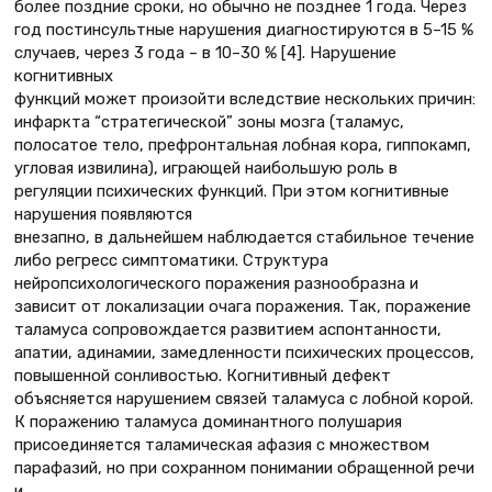
более поздние сроки, но обычно не позднее 1 года. Через
год постинсультные нарушения диагностируются в 5–15 %
случаев, через 3 года – в 10–30 % [4]. Нарушение
когнитивных
функций может произойти вследствие нескольких причин:
инфаркта “стратегической” зоны мозга (таламус,
полосатое тело, префронтальная лобная кора, гиппокамп,
угловая извилина), играющей наибольшую роль в
регуляции психических функций. При этом когнитивные
нарушения появляются
внезапно, в дальнейшем наблюдается стабильное течение
либо регресс симптоматики. Структура
нейропсихологического поражения разнообразна и
зависит от локализации очага поражения. Так, поражение
таламуса сопровождается развитием аспонтанности,
апатии, адинамии, замедленности психических процессов,
повышенной сонливостью. Когнитивный дефект
объясняется нарушением связей таламуса с лобной корой.
К поражению таламуса доминантного полушария
присоединяется таламическая афазия с множеством
парафазий, но при сохранном понимании обращенной речи
и