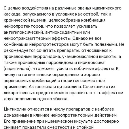
С целью воздействия на различные звенья ишемического
каскада, запускаемого в условиях как острой, так и
хронической ишемии, целесообразна комбинация
нейропротекторов, что позволяет усиливать
антигипоксический, антиоксидантный или
нейротрансмиттерный эффекты. Однако не все
комбинации нейропротекторов могут быть полезными. Не
рекомендуется сочетать препараты, относящиеся к
производным пирролидона, γ-аминомасляной кислоты, а
также производные пирролидона и пиридоксина
(пиритинола), что может усилить побочные эффекты. К
числу патогенетически оправданных и хорошо
переносимых комбинаций относится совместное
применение Актовегина и цитиколина. Сочетание этих
лекарственных средств можно сравнить с т. н. эффектом
двух половинок одного яблока.
Цитиколин относится к числу препаратов с наиболее
доказанным в клинике нейропротекторным действием.
Его применение при ишемическом инсульте достоверно
снижает показатели смертности и стойкой