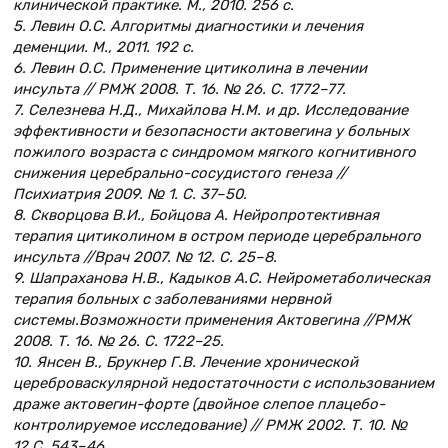
клинической практике. М., 2010. 256 с.
5. Левин О.С. Алгоритмы диагностики и лечения
деменции. М., 2011. 192 с.
6. Левин О.С. Применение цитиколина в лечении
инсульта // РМЖ 2008. Т. 16. № 26. С. 1772–77.
7. Селезнева Н.Д., Михайлова Н.М. и др. Исследование
эффективности и безопасности актовегина у больных
пожилого возраста с синдромом мягкого когнитивного
снижения церебрально-сосудистого генеза //
Психиатрия 2009. № 1. С. 37–50.
8. Скворцова В.И., Бойцова А. Нейропротективная
терапия цитиколином в остром периоде церебрального
инсульта //Врач 2007. № 12. С. 25–8.
9. Шапраханова Н.В., Кадыков А.С. Нейрометаболическая
терапия больных с заболеваниями нервной
системы.Возможности применения Актовегина //РМЖ
2008. Т. 16. № 26. С. 1722–25.
10. Янсен В., Брукнер Г.В. Лечение хронической
цереброваскулярной недостаточности с использованием
драже актовегин-форте (двойное слепое плацебо-
контролируемое исследование) // РМЖ 2002. Т. 10. №
12.С. 543–46.