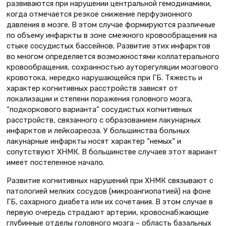
развиваются при нарушении центральной гемодинамики,
когда отмечается резкое снижение перфузионного
давления в мозге. В этом случае формируются различные
по объему инфаркты в зоне смежного кровообращения на
стыке сосудистых бассейнов. Развитие этих инфарктов
во многом определяется возможностями коллатерального
кровообращения, сохранностью ауторегуляции мозгового
кровотока, нередко нарушающейся при ГБ. Тяжесть и
характер когнитивных расстройств зависят от
локализации и степени поражения головного мозга,
“подкоркового варианта” сосудистых когнитивных
расстройств, связанного с образованием лакунарных
инфарктов и лейкоареоза. У большинства больных
лакунарные инфаркты носят характер “немых” и
сопутствуют ХНМК. В большинстве случаев этот вариант
имеет постепенное начало.
Развитие когнитивных нарушений при ХНМК связывают с
патологией мелких сосудов (микроангиопатией) на фоне
ГБ, сахарного диабета или их сочетания. В этом случае в
первую очередь страдают артерии, кровоснабжающие
глубинные отделы головного мозга – область базальных