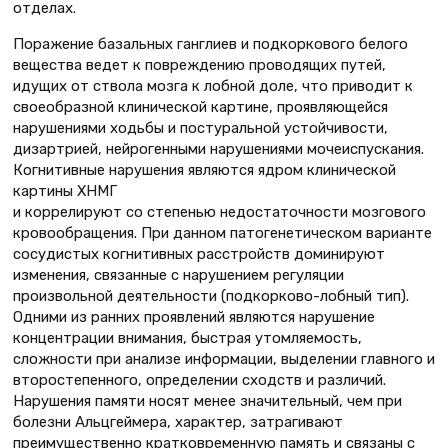
отделах.
Поражение базальных ганглиев и подкоркового белого
вещества ведет к повреждению проводящих путей,
идущих от ствола мозга к лобной доле, что приводит к
своеобразной клинической картине, проявляющейся
нарушениями ходьбы и постуральной устойчивости,
дизартрией, нейрогенными нарушениями мочеиспускания.
Когнитивные нарушения являются ядром клинической
картины ХНМГ
и коррелируют со степенью недостаточности мозгового
кровообращения. При данном патогенетическом варианте
сосудистых когнитивных расстройств доминируют
изменения, связанные с нарушением регуляции
произвольной деятельности (подкорково-лобный тип).
Одними из ранних проявлений являются нарушение
концентрации внимания, быстрая утомляемость,
сложности при анализе информации, выделении главного и
второстепенного, определении сходств и различий.
Нарушения памяти носят менее значительный, чем при
болезни Альцгеймера, характер, затрагивают
преимущественно кратковременную память и связаны с