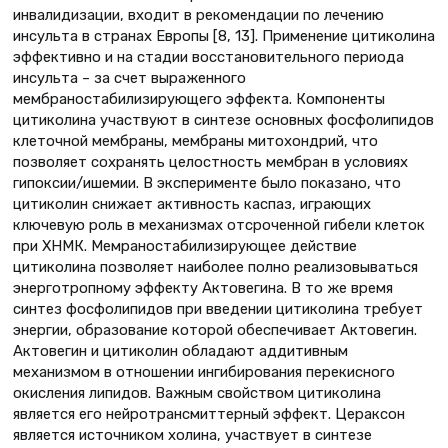
инвалидизации, входит в рекомендации по лечению
инсульта в странах Европы [8, 13]. Применение цитиколина
эффективно и на стадии восстановительного периода
инсульта – за счет выраженного
мембраностабилизирующего эффекта. Компоненты
цитиколина участвуют в синтезе основных фосфолипидов
клеточной мембраны, мембраны митохондрий, что
позволяет сохранять целостность мембран в условиях
гипоксии/ишемии. В эксперименте было показано, что
цитиколин снижает активность каспаз, играющих
ключевую роль в механизмах отсроченной гибели клеток
при ХНМК. Мемраностабилизирующее действие
цитиколина позволяет наиболее полно реализовываться
энерготропному эффекту Актовегина. В то же время
синтез фосфолипидов при введении цитиколина требует
энергии, образование которой обеспечивает Актовегин.
Актовегин и цитиколин обладают аддитивным
механизмом в отношении ингибирования перекисного
окисления липидов. Важным свойством цитиколина
является его нейротрансмиттерный эффект. Цераксон
является источником холина, участвует в синтезе