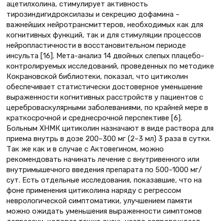
ацетилхолина, стимулирует активность
тирозиндигидроксилазы и секрецию дофамина –
важнейших нейротрансмиттеров, необходимых как для
когнитивных функций, так и для стимуляции процессов
нейропластичности в восстановительном периоде
инсульта [16]. Мета-анализ 14 двойных слепых плацебо-
контролируемых исследований, проведенных по методике
Кокрановской библиотеки, показал, что цитиколин
обеспечивает статистически достоверное уменьшение
выраженности когнитивных расстройств у пациентов с
цереброваскулярными заболеваниями, по крайней мере в
краткосрочной и среднесрочной перспективе [6].
Больным ХНМК цитиколин назначают в виде раствора для
приема внутрь в дозе 200–300 мг (2–3 мл) 3 раза в сутки.
Так же как и в случае с Актовегином, можно
рекомендовать начинать лечение с внутривенного или
внутримышечного введения препарата по 500–1000 мг/
сут. Есть отдельные исследования, показавшие, что на
фоне применения цитиколина наряду с регрессом
неврологической симптоматики, улучшением памяти
можно ожидать уменьшения выраженности симптомов