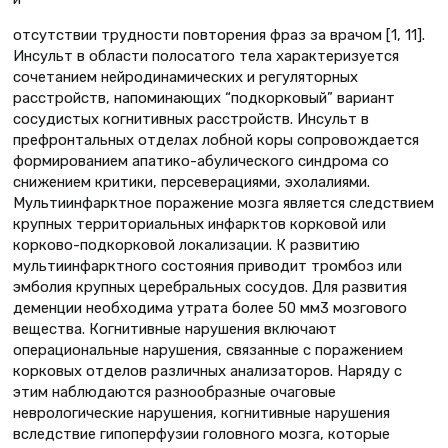
отсутствии трудности повторения фраз за врачом [1, 11].
Инсульт в области полосатого тела характеризуется
сочетанием нейродинамических и регуляторных
расстройств, напоминающих “подкорковый” вариант
сосудистых когнитивных расстройств. Инсульт в
префронтальных отделах лобной коры сопровождается
формированием апатико-абулического синдрома со
снижением критики, персеверациями, эхолалиями.
Мультиинфарктное поражение мозга является следствием
крупных территориальных инфарктов корковой или
корково-подкорковой локализации. К развитию
мультиинфарктного состояния приводит тромбоз или
эмболия крупных церебральных сосудов. Для развития
деменции необходима утрата более 50 мм3 мозгового
вещества. Когнитивные нарушения включают
операциональные нарушения, связанные с поражением
корковых отделов различных анализаторов. Наряду с
этим наблюдаются разнообразные очаговые
неврологические нарушения, когнитивные нарушения
вследствие гипоперфузии головного мозга, которые