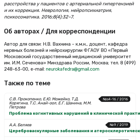
расстройства у пациентов с артериальной гипертензией
и их коррекция. Неврология, нейропсихиатрия,
психосоматика. 2016;8(4):32–7.
Об авторах / Для корреспонденции
Автор для связи: Н.В. Вахнина – к.м.н., доцент, кафедра
нервных болезней и нейрохирургии ФГАОУ ВО «Первый
Московский государственный медицинский университет
им. И.М. Сеченова» Минздрава России, Москва; тел. 8 (499)
248-63-00, e-mail:
neurokafedra@gmail.com
Также по теме
С.В. Прокопенко, Е.Ю. Можейко, Т.Д.
№s4-16 / 2016
Корягина, Т.С. Анай-оол, Е.Г. Шанина, М.М.
Петрова
Проблема когнитивных нарушений в клинической практ
А.А. Беляев
№9 / 2019
Цереброваскулярные заболевания и атеросклеротическ