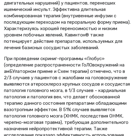
двигательных нарушений) у пациентов, перенесших
ишемический инсульт. Эффективна длительная
комбинированная терапия (внутривенные инфузии с
последующим переходом на пероральную форму приема).
Характеризуясь хорошей переносимостью и низким
уровнем побочных явлений, Кавинтон® также
потенцирует действие препаратов, используемых для
лечения базисных сосудистых заболеваний.
При проведении скриниг-программы «Глобус»
(определение распространенности ГоЛОвокружений на
амБУлаторном приеме и Схем терапии) отмечено, что в
2/3 случаев у пациентов с жалобами на головокружение
выявляются атеросклероз крупных сосудов и сосудистая
патология головного мозга, в 1/3 случаев – кардиальная
патология и патология вен, что делает обоснованной
терапию данного состояния препаратами обладающими
вазотропным эффектом. В 51% случаев выявляется
патология головного мозга (ХНМК, последствия ОНМК,
черепно-мозговая травма), требующая дополнительного
назначения нейропротективной терапии. Также
исследование показало эффективность использования