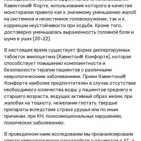
Кавинтона® Форте, использование которого в качестве
монотерапии привело как к значимому уменьшению жалоб
на системное и несистемное головокружение, так и к
коррекции неустойчивости при ходьбе. Кроме того,
достоверно уменьшалась выраженность головной боли и
шума в ушах [20–22].
В настоящее время существует форма диспергируемых
таблеток винпоцетина (Кавинтон® Комфорте), которая
способствует повышению комплаентности и
безопасности терапии пациентов с различными
неврологическими заболеваниями. Прием Кавинтона®
Комфорте наиболее предпочтителен в случае отсутствия
необходимого количества воды; у пациентов среднего и
старшего возраста, ведущих активный образ жизни; при
жалобах на тошноту, нежелании глотать твердые
препараты вследствие страха удушья или по иным
причинам, при КН, психоэмоциональных нарушениях,
психических заболеваниях.
В проведенном нами исследовании мы проанализировали
спектр неврологических расстройств у пациентов с АГ, а