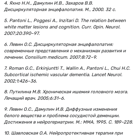
4. Яхно Н.Н., Дамулин И.В., Захаров В.В.
Дисциркуляторная энцефалопатия. М., 2000. 32 с.
5. Pantoni L., Poggesi A., Inzitari D. The relation between
white matter lesions and cognition. Curr. Opin. Neurol.
2007;20:390–97.
6. Левин О.С. Дисциркуляторная энцефалопатия:
современные представления о механизмах развития и
лечении. Consilium medicum. 2007;8:72–9.
7. Roman G.C., Erkinjuntti T., Wallin A., Pantoni L., Chui H.C.
Subcortical ischemic vascular dementia. Lancet Neurol.
2002;1:426–36.
8. Путилина М.В. Хроническая ишемия головного мозга.
Лечащий врач. 2005;6:31–6.
9. Левин О.С., Дамулин И.В. Диффузные изменения
белого вещества и проблема сосудистой деменции.
Достижения в нейрогериатрии. М.: ММА, 1995. С. 189–228.
10. Шавловская О.А. Нейропротективная терапия при