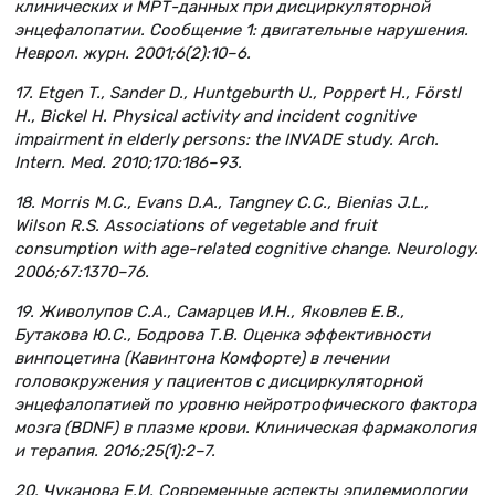
клинических и МРТ-данных при дисциркуляторной
энцефалопатии. Сообщение 1: двигательные нарушения.
Неврол. журн. 2001;6(2):10–6.
17. Etgen T., Sander D., Huntgeburth U., Poppert H., Förstl
H., Bickel H. Physical activity and incident cognitive
impairment in elderly persons: the INVADE study. Arch.
Intern. Med. 2010;170:186–93.
18. Morris M.C., Evans D.A., Tangney C.C., Bienias J.L.,
Wilson R.S. Associations of vegetable and fruit
consumption with age-related cognitive change. Neurology.
2006;67:1370–76.
19. Живолупов С.А., Самарцев И.Н., Яковлев Е.В.,
Бутакова Ю.С., Бодрова Т.В. Оценка эффективности
винпоцетина (Кавинтона Комфорте) в лечении
головокружения у пациентов с дисциркуляторной
энцефалопатией по уровню нейротрофического фактора
мозга (BDNF) в плазме крови. Клиническая фармакология
и терапия. 2016;25(1):2–7.
20. Чуканова Е.И. Современные аспекты эпидемиологии