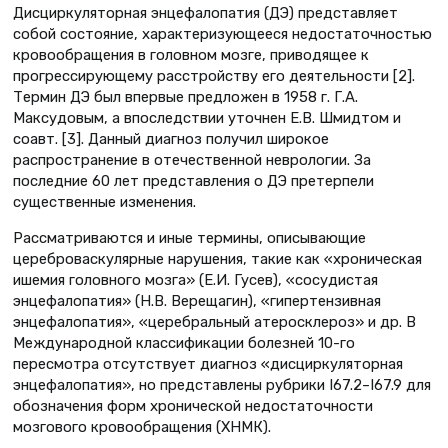
Дисциркуляторная энцефалопатия (ДЭ) представляет
собой состояние, характеризующееся недостаточностью
кровообращения в головном мозге, приводящее к
прогрессирующему расстройству его деятельности [2].
Термин ДЭ был впервые предложен в 1958 г. Г.А.
Максудовым, а впоследствии уточнен Е.В. Шмидтом и
соавт. [3]. Данный диагноз получил широкое
распространение в отечественной неврологии. За
последние 60 лет представления о ДЭ претерпели
существенные изменения.
Рассматриваются и иные термины, описывающие
цереброваскулярные нарушения, такие как «хроническая
ишемия головного мозга» (Е.И. Гусев), «сосудистая
энцефалопатия» (Н.В. Верещагин), «гипертензивная
энцефалопатия», «церебральный атеросклероз» и др. В
Международной классификации болезней 10-го
пересмотра отсутствует диагноз «дисциркуляторная
энцефалопатия», но представлены рубрики I67.2–I67.9 для
обозначения форм хронической недостаточности
мозгового кровообращения (ХНМК).