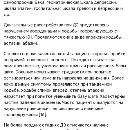
самоопросник Бэка, гериатрическая шкала депрессии,
шкала апатии, госпитальная шкала тревоги и депрессии и
др.
Двигательные расстройства при ДЭ представлены
нарушением координации и ходьбы, коррелирующих с
тяжестью КН. Проявляются они в виде апраксии ходьбы,
астазии, абазии.
С целью оценки качества ходьбы пациента просят пройти
по прямой, совершить поворот. Походка отличается
замедленностью, укорочением длины и расширением базы
шага. Больные испытывают трудности при попытке
остановиться или изменить направление движения. Более
ярко данные симптомы проявляются при тандемной
ходьбе, ходьбе спиной вперед, степень атаксии
нарастает при попытке уменьшить базу шага. Характерны
частые падения в анамнезе. Часто пациенты жалуются на
нарушение равновесия, не связанное с наличием
головокружения [16].
На более поздних стадиях ДЭ отмечается наличие