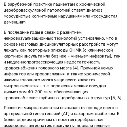
В зарубежной практике пациентам с хронической
цереброваскулярной патологией ставят диагноз
«сосудистые когнитивные нарушения» или «сосудистая
деменция».
В последние годы в связи с развитием
нейровизуализационных технологий установлено, что в
основе мозговых дисциркуляторных расстройств могут
лежать как повторные эпизоды ОНМК (с клинической
картиной инсульта или без нее – «немые» инфаркты), так
и медленнопрогрессирующая недостаточность
кровоснабжения головного мозга [4]. Причиной немых
инфарктов или кровоизлияния, а также хронической
ишемии головного мозга чаще всего является
микроангиопатия – т.е. поражения мелких сосудов
диаметром 40–200 мкм, обеспечивающих
кровоснабжение глубинных церебральных структур [5, 6].
Развитие микроангиопатии связывается прежде всего с
артериальной гипертензией (АГ) и сахарным диабетом. К
более редким причинам относятся церебральная
амилоидная ангиопатия, васкулиты, воспалительные