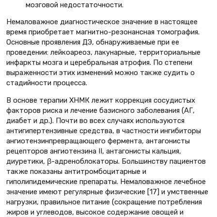
мозговой недостаточности.
Немаловажное диагностическое значение в настоящее
время приобретает магнитно-резонансная томография.
Основные проявления ДЭ, обнаруживаемые при ее
проведении: лейкоареоз, лакунарные, территориальные
инфаркты мозга и церебральная атрофия. По степени
выраженности этих изменений можно также судить о
стадийности процесса.
В основе терапии ХНМК лежит коррекция сосудистых
факторов риска и лечение базисного заболевания (АГ,
диабет и др.). Почти во всех случаях используются
антигипертензивные средства, в частности ингибиторы
ангиотензинпревращающего фермента, антагонисты
рецепторов ангиотензина II, антагонисты кальция,
диуретики, β-адреноблокаторы. Большинству пациентов
также показаны антитромбоцитарные и
гиполипидемические препараты. Немаловажное лечебное
значение имеют регулярные физические [17] и умственные
нагрузки, правильное питание (сокращение потребления
жиров и углеводов, высокое содержание овощей и