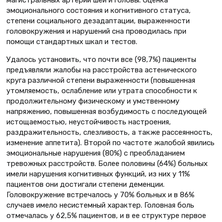
магистральных артерий шеи и головы. Оценка
эмоционального состояния и когнитивного статуса,
степени социального дезадаптации, выраженности
головокружения и нарушений сна проводилась при
помощи стандартных шкал и тестов.
Удалось установить, что почти все (98,7%) пациенты
предъявляли жалобы на расстройства астенического
круга различной степени выраженности (повышенная
утомляемость, ослабление или утрата способности к
продолжительному физическому и умственному
напряжению, повышенная возбудимость с последующей
истощаемостью, неустойчивость настроения,
раздражительность, слезливость, а также рассеянность,
изменение аппетита). Второй по частоте жалобой явились
эмоциональные нарушения (80%) с преобладанием
тревожных расстройств. Более половины (64%) больных
имели нарушения когнитивных функций, из них у 11%
пациентов они достигали степени деменции.
Головокружение встречалось у 70% больных и в 86%
случаев имело несистемный характер. Головная боль
отмечалась у 62,5% пациентов, и в ее структуре первое