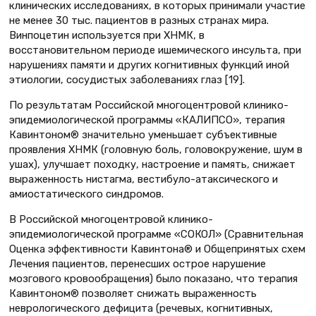
клинических исследованиях, в которых принимали участие
не менее 30 тыс. пациентов в разных странах мира.
Винпоцетин используется при ХНМК, в
восстановительном периоде ишемического инсульта, при
нарушениях памяти и других когнитивных функций иной
этиологии, сосудистых заболеваниях глаз [19].
По результатам Российской многоцентровой клинико-
эпидемиологической программы «КАЛИПСО», терапия
Кавинтоном® значительно уменьшает субъективные
проявления ХНМК (головную боль, головокружение, шум в
ушах), улучшает походку, настроение и память, снижает
выраженность нистагма, вестибуло-атаксического и
амиостатического синдромов.
В Российской многоцентровой клинико-
эпидемиологической программе «СОКОЛ» (Сравнительная
Оценка эффективности Кавинтона® и Общепринятых схем
Лечения пациентов, перенесших острое нарушение
мозгового кровообращения) было показано, что терапия
Кавинтоном® позволяет снижать выраженность
неврологического дефицита (речевых, когнитивных,