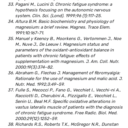
Pagani M., Lucini D. Chronic fatigue syndrome: a
hypothesis focusing on the autonomic nervous
system. Clin. Sci. (Lond). 1999;96 (1):117–25.
Altura B.M. Basic biochemistry and physiology of
magnesium: a brief review. Magnes. Trace Elem.
1991;10:167–71.
Manuel y Keenoy B., Moorkens G., Vertommen J., Noe
M., Nuve J., De Leeuw I. Magnesium status and
parameters of the oxidant-antioxidant balance in
patients with chronic fatigue: effects of
supplementation with magnesium. J. Am. Coll. Nutr.
2000;19(3):374–82.
Abraham G., Flechas J. Management of fibromyalgia:
Rationale for the use of magnesium and malic acid. J.
Nutr. Med. 1992;3:49–59.
Fulle S., Mecocci P., Fano G., Vecchiet I., Vecchi-ni A.,
Racciotti D., Cherubini A., Pizzigallo E., Vecchiet L.,
Senin U., Beal M.F. Specific oxidative alterations in
vastus lateralis muscle of patients with the diagnosis
of chronic fatigue syndrome. Free Radic. Biol. Med.
2000;29(12):1252–59.
Richards R.S., Roberts T.K., McGregor N.R., Dunstan