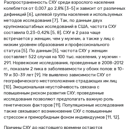
Распространенность СХУ среди взрослого населения
колеблется от 0,007 до 2,8% [3–5] и зависит от различных
дефиниций [6], целевой группы населения и используемых
методов исследования [7]. Так, по данным двух
крупномасштабных исследований в США, частота СХУ
составила 0,23–0,42% [5, 8]. СХУ в 2 раза чаще
встречается у женщин, чем у мужчин, а также у лиц с
низким уровнем образования и профессионального
статуса [5]. По данным [5], частота СХУ у женщин
составляет 522 случая на 100 тыс. населения, у мужчин –
291. Норвежские исследования, проведенные в 2008–2012
гг., показали 2 пика в заболеваемости у обоих полов: в 10–
19 и 30–39 лет [9]. Не выявлено зависимости СХУ от
географического местоположения страдающих им лиц
[10]. Эмоциональная неустойчивость связана с
повышенным риском развития СХУ; проведенные
исследования позволяют предполагать важную роль
генетических факторов [11]. Популяционные исследования
также связывают возникновение СХУ с повышенным
стрессом и преморбидным фоном индивидуумов [11, 12].
Причины СХУ до настоящего времени остаются