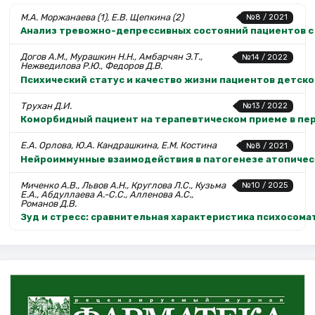
М.А. Моржанаева (1), Е.В. Щепкина (2)
№8 / 2021
Анализ тревожно-депрессивных состояний пациентов с
Догов А.М., Мурашкин Н.Н., Амбарчян Э.Т.,
№14 / 2022
Нежведилова Р.Ю., Федоров Д.В.
Психический статус и качество жизни пациентов детск
Трухан Д.И.
№13 / 2022
Коморбидный пациент на терапевтическом приеме в пер
Е.А. Орлова, Ю.А. Кандрашкина, Е.М. Костина
№8 / 2021
Нейроиммунные взаимодействия в патогенезе атопичес
Миченко А.В., Львов А.Н., Круглова Л.С., Кузьма
№10 / 2025
Е.А., Абдуллаева А.-С.С., Алленова А.С.,
Романов Д.В.
Зуд и стресс: сравнительная характеристика психосом