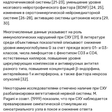
надпочечниковой системы [21–23], уменьшение уровня
мозгового нейротрофического фактора (BDNF) [24, 25],
изменения в серотонинергической нейромедиаторной
системе [26–28], активацию системы цитокинов мозга [29,
30].
Многочисленные данные указывают на роль
иммунологических нарушений при СХУ [31]. В литературе
среди объективных показателей описывают снижение
уровня иммуноглобулина G за счет прежде всего G1- и G3-
классов, числа лимфоцитов с фенотипом CD3 и CD4,
естественных киллеров, повышение уровня
циркулирующих комплексов и антивирусных антител
разного типа, повышение концентраций β-эндорфина,
интерлейкина-1 и интерферона, а также фактора некроза
опухолей [32].
Некоторыми исследователями отмечено наличие при СХУ
разбалансировки вегетативной нервной системы. M.
Pagani и соавт. (1999) показали, что при СХУ наблюдается
превалирование симпатической стимуляции из
синоатриального узла в покое и снижение ответа