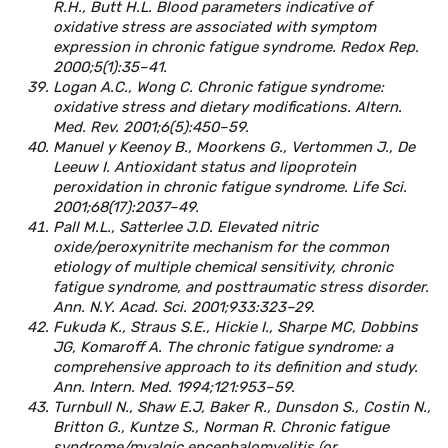
R.H., Butt H.L. Blood parameters indicative of
oxidative stress are associated with symptom
expression in chronic fatigue syndrome. Redox Rep.
2000;5(1):35–41.
Logan A.C., Wong C. Chronic fatigue syndrome:
oxidative stress and dietary modifications. Altern.
Med. Rev. 2001;6(5):450–59.
Manuel y Keenoy B., Moorkens G., Vertommen J., De
Leeuw I. Antioxidant status and lipoprotein
peroxidation in chronic fatigue syndrome. Life Sci.
2001;68(17):2037–49.
Pall M.L., Satterlee J.D. Elevated nitric
oxide/peroxynitrite mechanism for the common
etiology of multiple chemical sensitivity, chronic
fatigue syndrome, and posttraumatic stress disorder.
Ann. N.Y. Acad. Sci. 2001;933:323–29.
Fukuda K., Straus S.E., Hickie I., Sharpe MC, Dobbins
JG, Komaroff A. The chronic fatigue syndrome: a
comprehensive approach to its definition and study.
Ann. Intern. Med. 1994;121:953–59.
Turnbull N., Shaw E.J, Baker R., Duns­don S., Costin N.,
Britton G., Kuntze S., Norman R. Chronic fatigue
syndrome/myalgic encephalomyelitis (or