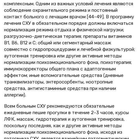
комплексным. Одним из важных условий лечения являются
соблюдение охранительного режима и постоянный
контакт больного с лечащим врачом [44–49]. В программу
лечения СХУ в обязательном порядке должны включаться
нормализация режима отдыха и физической нагрузки;
разгрузочно-диетическая терапия; препараты витаминов
В1, В6, В12 и С; общий или сегментарный массаж
совместно с гидропроцедурами и лечебной физкультурой;
аутогенная тренировка или другие активные методы
нормализации психоэмоционального фона, психотерапия;
иммунокорректоры общего плана с адаптогенным
эффектом; иные вспомогательные средства (дневные
транквилизаторы, энтеросорбенты, ноотропные
средства, антигистаминные средства при наличии
аллергии).
Всем больным СХУ рекомендуются обязательные
ежедневные пешие прогулки в течение 2–3 часов, курсы
ЛФК, массаж, гидротерапия и аутогенная тренировка,
поскольку последняя, как и другие активные методы
нормализации психоэмоционального фона, исходя из
патогенеза СХУ, является важнейшим патогенетическим