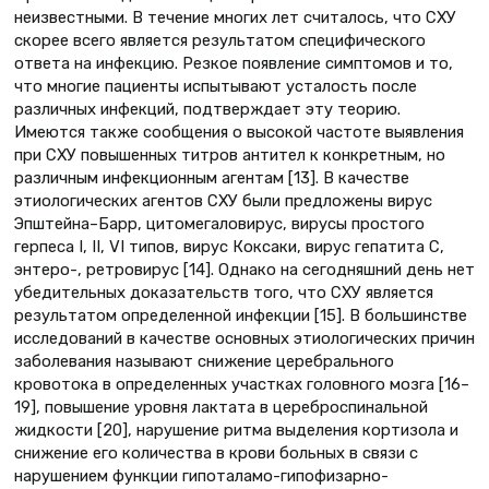
неизвестными. В течение многих лет считалось, что СХУ
скорее всего является результатом специфического
ответа на инфекцию. Резкое появление симптомов и то,
что многие пациенты испытывают усталость после
различных инфекций, подтверждает эту теорию.
Имеются также сообщения о высокой частоте выявления
при СХУ повышенных титров антител к конкретным, но
различным инфекционным агентам [13]. В качестве
этиологических агентов СХУ были предложены вирус
Эпштейна–Барр, цитомегаловирус, вирусы простого
герпеса I, II, VI типов, вирус Коксаки, вирус гепатита С,
энтеро-, ретровирус [14]. Однако на сегодняшний день нет
убедительных доказательств того, что СХУ является
результатом определенной инфекции [15]. В большинстве
исследований в качестве основных этиологических причин
заболевания называют снижение церебрального
кровотока в определенных участках головного мозга [16–
19], повышение уровня лактата в цереброспинальной
жидкости [20], нарушение ритма выделения кортизола и
снижение его количества в крови больных в связи с
нарушением функции гипоталамо-гипофизарно-