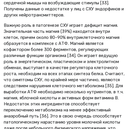
сердечной мышцы на возбуждающие стимулы [33].
Получены данные о недостатке у лиц с СХУ эндорфинов и
других нейротрансмиттеров.
Важную роль в патогенезе СХУ играет дефицит магния.
Значительная часть магния (39%) находится внутри
клеток, причем около 80–90% внутриклеточного магния
образуется в комплексе с АТФ. Магний является
кофактором более 300 ферментов, регулирующих
различные функции организма [34]. Он играет ведущую
роль в энергетическом, пластическом и электролитном
обменах, выступает в качестве регулятора клеточного
роста, необходим на всех этапах синтеза белка. Считают,
что симптомы СХУ, по крайней мере частично, являются
следствием нарушения клеточного метаболизма [35]. Для
выработки АТФ необходимо несколько нутриентов, в т.ч.
магния, яблочной кислоты и активных форм витамина В.
Недостаток этих ингредиентов способствует
переключению метаболизма на менее эффективный
анаэробный путь [36]. Это в свою очередь способствует
патологическому нарастанию уровня молочной кислоты
даже после небольшого физического напряжения, что