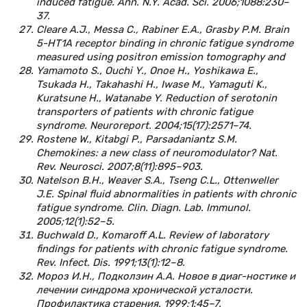
induced fatigue. Ann. N.Y. Acad. Sci. 2006;1088:230–
37.
Cleare A.J., Messa C., Rabiner E.A., Grasby P.M. Brain
5-HT1A receptor binding in chronic fatigue syndrome
measured using positron emission tomography and
Yamamoto S., Ouchi Y., Onoe H., Yoshikawa E.,
Tsukada H., Takahashi H., Iwase M., Yamaguti K.,
Kuratsune H., Watanabe Y. Reduction of serotonin
transporters of patients with chronic fatigue
syndrome. Neuroreport. 2004;15(17):2571–74.
Rostene W., Kitabgi P., Parsadaniantz S.M.
Chemokines: a new class of neuromodulator? Nat.
Rev. Neurosci. 2007;8(11):895–903.
Natelson B.H., Weaver S.A., Tseng C.L., Ottenweller
J.E. Spinal fluid abnormalities in patients with chronic
fatigue syndrome. Clin. Diagn. Lab. Immunol.
2005;12(1):52–5.
Buchwald D., Komaroff A.L. Review of laboratory
findings for patients with chronic fatigue syndrome.
Rev. Infect. Dis. 1991;13(1):12–8.
Мороз И.Н., Подколзин А.А. Новое в диаг-ностике и
лечении синдрома хронической усталости.
Профилактика старения. 1999;1:45–7.