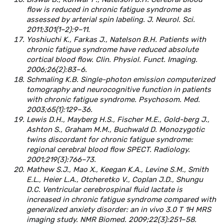
flow is reduced in chronic fatigue syndrome as
assessed by arterial spin labeling. J. Neurol. Sci.
2011;301(1–2):9–11.
Yoshiuchi K., Farkas J., Natelson B.H. Patients with
chronic fatigue syndrome have reduced absolute
cortical blood flow. Clin. Physiol. Funct. Imaging.
2006;26(2):83–6.
Schmaling K.B. Single-photon emission computerized
tomography and neurocognitive function in patients
with chronic fatigue syndrome. Psychosom. Med.
2003;65(1):129–36.
Lewis D.H., Mayberg H.S., Fischer M.E., Gold-berg J.,
Ashton S., Graham M.M., Buchwald D. Monozygotic
twins discordant for chronic fatigue syndrome:
regional cerebral blood flow SPECT. Radiology.
2001;219(3):766–73.
Mathew S.J., Mao X., Keegan K.A., Levine S.M., Smith
E.L., Heier L.A., Otcheretko V., Coplan J.D., Shungu
D.C. Ventricular cerebrospinal fluid lactate is
increased in chronic fatigue syndrome compared with
generalized anxiety disorder: an in vivo 3.0 T 1H MRS
imaging study. NMR Biomed. 2009;22(3):251–58.