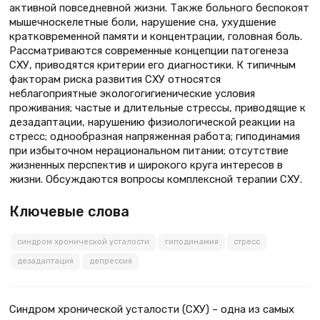
активной повседневной жизни. Также больного беспокоят
мышечно­скелетные боли, нарушение сна, ухудшение
кратковременной памяти и концентрации, головная боль.
Рассматриваются современные концепции патогенеза
СХУ, приводятся критерии его диагностики. К типичным
факторам риска развития СХУ относятся
неблагоприятные эколого­гигиенические условия
проживания; частые и длительные стрессы, приводящие к
дезадаптации, нарушению физиологической реакции на
стресс; однообразная напряженная работа; гиподинамия
при избыточном нерациональном питании; отсутствие
жизненных перспектив и широкого круга интересов в
жизни. Обсуждаются вопросы комплексной терапии СХУ.
Ключевые слова
синдром хронической усталости
гиподинамия
стресс
дезадаптация
депрессия
Синдром хронической усталости (СХУ) – одна из самых