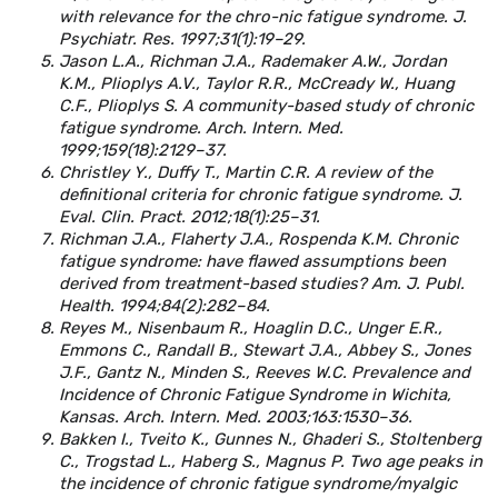
with relevance for the chro-nic fatigue syndrome. J.
Psychiatr. Res. 1997;31(1):19–29.
Jason L.A., Richman J.A., Rademaker A.W., Jordan
K.M., Plioplys A.V., Taylor R.R., McCready W., Huang
C.F., Plioplys S. A community-based study of chronic
fatigue syndrome. Arch. Intern. Med.
1999;159(18):2129–37.
Christley Y., Duffy T., Martin C.R. A review of the
definitional criteria for chronic fatigue syndrome. J.
Eval. Clin. Pract. 2012;18(1):25–31.
Richman J.A., Flaherty J.A., Rospenda K.M. Chronic
fatigue syndrome: have flawed assumptions been
derived from treatment-based studies? Am. J. Publ.
Health. 1994;84(2):282–84.
Reyes M., Nisenbaum R., Hoaglin D.C., Unger E.R.,
Emmons C., Randall B., Stewart J.A., Abbey S., Jones
J.F., Gantz N., Minden S., Reeves W.C. Prevalence and
Incidence of Chronic Fatigue Syndrome in Wichita,
Kansas. Arch. Intern. Med. 2003;163:1530–36.
Bakken I., Tveito K., Gunnes N., Ghaderi S., Stoltenberg
C., Trogstad L., Hаberg S., Magnus P. Two age peaks in
the incidence of chronic fatigue syndrome/myalgic