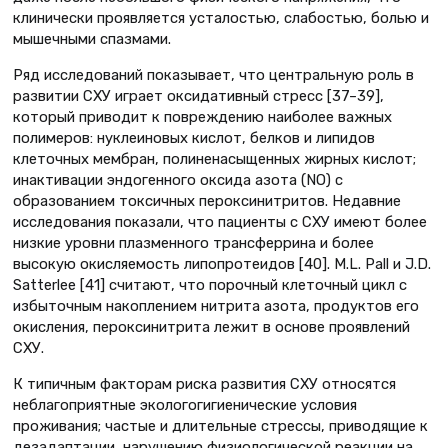
клинически проявляется усталостью, слабостью, болью и
мышечными спазмами.
Ряд исследований показывает, что центральную роль в
развитии СХУ играет оксидативный стресс [37–39],
который приводит к повреждению наиболее важных
полимеров: нуклеиновых кислот, белков и липидов
клеточных мембран, полиненасыщенных жирных кислот;
инактивации эндогенного оксида азота (NO) с
образованием токсичных пероксинитритов. Недавние
исследования показали, что пациенты с СХУ имеют более
низкие уровни плазменного трансферрина и более
высокую окисляемость липопротеидов [40]. M.L. Pall и J.D.
Satterlee [41] считают, что порочный клеточный цикл с
избыточным накоплением нитрита азота, продуктов его
окисления, пероксинитрита лежит в основе проявлений
СХУ.
К типичным факторам риска развития СХУ относятся
неблагоприятные эколого­гигиенические условия
проживания; частые и длительные стрессы, приводящие к
дезадаптации, нарушению физиологической реакции на