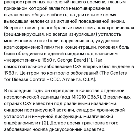
распространенных патологий нашего времени, главным
признаком которой является немотивированная
выраженная общая слабость, на длительное время
выводящая человека из активной повседневной жизни.
Впервые такие разнообразные симптомы, как хроническая
(рецидивирующая, но всегда изнуряющая) усталость,
мышечно­скелетные боли, нарушение сна, ухудшение
кратковременной памяти и концентрации, головная боль,
были объединены в единый синдром под названием
«неврастения» в 1860 г. George Beard [1]. Как
самостоятельное заболевание СХУ впервые был выделен в
1988 г. Центром по контролю заболеваний (The Centers
for Disease Control – CDC, Атланта, США).
В последние годы он определен в качестве отдельной
нозологической единицы (код МКБ­10 D86.9). В различных
странах СХУ известен под различными названиями:
синдром поствирусной астении, синдром хронической
усталости и иммунной дисфункции, миалгический
энцефаломиелит [2]. Долгое время трактовка этого
заболевания носила дискуссионный характер.