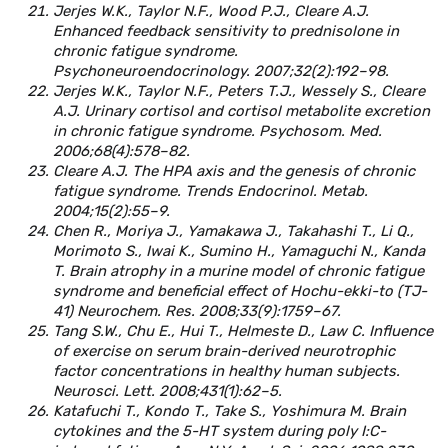
Jerjes W.K., Taylor N.F., Wood P.J., Cleare A.J.
Enhanced feedback sensitivity to prednisolone in
chronic fatigue syndrome.
Psychoneuroendocrinology. 2007;32(2):192–98.
Jerjes W.K., Taylor N.F., Peters T.J., Wessely S., Cleare
A.J. Urinary cortisol and cortisol metabolite excretion
in chronic fatigue syndrome. Psychosom. Med.
2006;68(4):578–82.
Cleare A.J. The HPA axis and the genesis of chronic
fatigue syndrome. Trends Endocrinol. Metab.
2004;15(2):55–9.
Chen R., Moriya J., Yamakawa J., Takahashi T., Li Q.,
Morimoto S., Iwai K., Sumino H., Yamaguchi N., Kanda
T. Brain atrophy in a murine model of chronic fatigue
syndrome and beneficial effect of Hochu-ekki-to (TJ-
41) Neurochem. Res. 2008;33(9):1759–67.
Tang S.W., Chu E., Hui T., Helmeste D., Law C. Influence
of exercise on serum brain-derived neurotrophic
factor concentrations in healthy human subjects.
Neurosci. Lett. 2008;431(1):62–5.
Katafuchi T., Kondo T., Take S., Yoshimura M. Brain
cytokines and the 5-HT system during poly I:C-