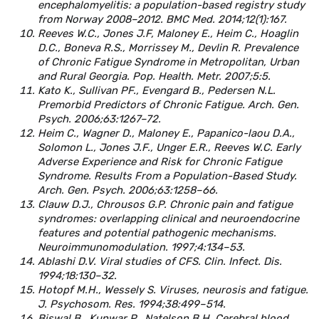
encephalomyelitis: a population-based registry study
from Norway 2008–2012. BMC Med. 2014;12(1):167.
Reeves W.C., Jones J.F, Maloney E., Heim C., Hoaglin
D.C., Boneva R.S., Morrissey M., Devlin R. Prevalence
of Chronic Fatigue Syndrome in Metropolitan, Urban
and Rural Georgia. Pop. Health. Metr. 2007;5:5.
Kato K., Sullivan PF., Evengаrd B., Pedersen N.L.
Premorbid Predictors of Chronic Fatigue. Arch. Gen.
Psych. 2006;63:1267–72.
Heim C., Wagner D., Maloney E., Papanico-laou D.A.,
Solomon L., Jones J.F., Unger E.R., Reeves W.C. Early
Adverse Experience and Risk for Chronic Fatigue
Syndrome. Results From a Population-Based Study.
Arch. Gen. Psych. 2006;63:1258–66.
Clauw D.J., Chrousos G.P. Chronic pain and fatigue
syndromes: overlapping clinical and neuroendocrine
features and potential pathogenic mechanisms.
Neuroimmunomodulation. 1997;4:134–53.
Ablashi D.V. Viral studies of CFS. Clin. Infect. Dis.
1994;18:130–32.
Hotopf M.H., Wessely S. Viruses, neurosis and fatigue.
J. Psychosom. Res. 1994;38:499–514.
Biswal B., Kunwar P., Natelson B.H. Cerebral blood