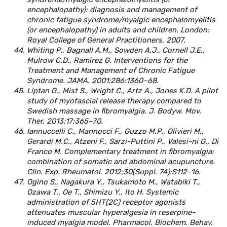
encephalopathy): diagnosis and management of
chronic fatigue syndrome/myalgic encephalomyelitis
(or encephalopathy) in adults and children. London:
Royal College of General Practitioners, 2007.
Whiting P., Bagnall A.M., Sowden A.J., Cornell J.E.,
Mulrow C.D., Ramirez G. Interventions for the
Treatment and Management of Chronic Fatigue
Syndrome. JAMA. 2001;286:1360–68.
Liptan G., Mist S., Wright C., Artz A., Jones K.D. A pilot
study of myofascial release therapy compared to
Swedish massage in fibromyalgia. J. Bodyw. Mov.
Ther. 2013;17:365–70.
Iannuccelli C., Mannocci F., Guzzo M.P., Olivieri M.,
Gerardi M.C., Atzeni F., Sarzi-Puttini P., Valesi-ni G., Di
Franco M. Complementary treatment in fibromyalgia:
combination of somatic and abdominal acupuncture.
Clin. Exp. Rheumatol. 2012;30(Suppl. 74):S112–16.
Ogino S., Nagakura Y., Tsukamoto M., Watabiki T.,
Ozawa T., Oe T., Shimizu Y., Ito H. Systemic
administration of 5HT(2C) receptor agonists
attenuates muscular hyperalgesia in reserpine-
induced myalgia model. Pharmacol. Biochem. Behav.