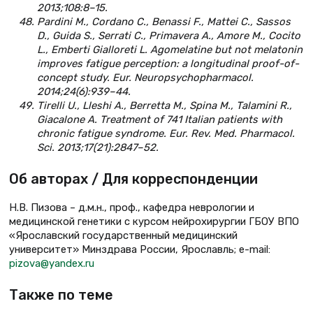
2013;108:8–15.
Pardini M., Cordano C., Benassi F., Mattei C., Sassos
D., Guida S., Serrati C., Primavera A., Amore M., Cocito
L., Emberti Gialloreti L. Agomelatine but not melatonin
improves fatigue perception: a longitudinal proof-of-
concept study. Eur. Neuropsychopharmacol.
2014;24(6):939–44.
Tirelli U., Lleshi A., Berretta M., Spina M., Talamini R.,
Giacalone A. Treatment of 741 Italian patients with
chronic fatigue syndrome. Eur. Rev. Med. Pharmacol.
Sci. 2013;17(21):2847–52.
Об авторах / Для корреспонденции
Н.В. Пизова – д.м.н., проф., кафедра неврологии и
медицинской генетики с курсом нейрохирургии ГБОУ ВПО
«Ярославский государственный медицинский
университет» Минздрава России, Ярославль; e-mail:
pizova@yandex.ru
Также по теме