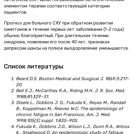
элементом терапии соответствующей категории
пациентов.
Прогноз для больного СХУ при обратном развитии
симптомов в течение первых лет заболевания (1–2 года)
обычно благоприятный. При длительном течении
синдрома, появлении его после 40 лет, признаках
депрессии шансы на полное выздоровление уменьшаются.
Список литературы
Beard D.S. Boston Medical and Suxgical J. 1869;3:217–
20.
Bell E.J., McCarthey R.A., Riding M.H. J. R. Soc. Med.
1988;81:329–31.
Steele L., Dobbins J. G., Fukuda K., Reyes M., Randall
B., Koppelman M., Reeves W.C. The epidemiology of
chronic fatigue in San Francisco. Am. J. Med.
1998;105(3) suppl. 1:83S–90S.
Fukuda K., Dobbins J.G., Wilson L.J., Dunn R.A., Wilcox
K., Smallwood D. An epidemiologic study of fatigue