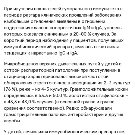
При изучении показателей гуморального иммунитета в
периоде разгара клинических проявлений заболевания
наибольшие отклонения выявлены в отношении
содержания классов сывороточных IgM и IgА, уровень
которых оказался сниженным в 20–80 % случаев. За
короткий период наблюдения у пациентов, получавших
иммунобиологический препарат, имелась отчетливая
тенденция к нарастанию IgG и IgA.
Микробиоценоз верхних дыхательных путей у детей с
острой респираторной патологией при поступлении в
стационар характеризовался высокой частотой
обнаружения стрептококков в ассоциации из 2–3 культур
(76 %), реже – из 4–5 культур. Грамположительные кокки
определялись в 53,3 и 50,0 %, золотистый стафилококк –
в 43,3 и 43,0 % случаев (в основной группе и группе
сравнения соответственно). Редко обнаруживали
грамотрицательные палочки, энтеробактерии и другие
аэробы.
У детей, лечившихся иммунобиологическим препаратом,