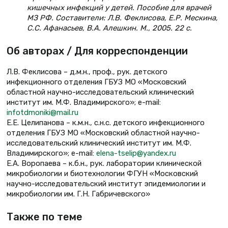
кишечных инфекций у детей. Пособие для врачей
МЗ РФ. Составители: Л.В. Феклисова, Е.Р. Мескина,
С.С. Афанасьев, В.А. Алешкин. М., 2005. 22 с.
Об авторах / Для корреспонденции
Л.В. Феклисова – д.м.н., проф., рук. детского
инфекционного отделения ГБУЗ МО «Московский
областной научно-исследовательский клинический
институт им. М.Ф. Владимирского»; e-mail:
infotdmoniki@mail.ru
Е.Е. Целипанова – к.м.н., с.н.с. детского инфекционного
отделения ГБУЗ МО «Московский областной научно-
исследовательский клинический институт им. М.Ф.
Владимирского»; e-mail:
elena-tselip@yandex.ru
Е.А. Воропаева – к.б.н., рук. лаборатории клинической
микробиологии и биотехнологии ФГУН «Московский
научно-исследовательский институт эпидемиологии и
микробиологии им. Г.Н. Габричевского»
Также по теме