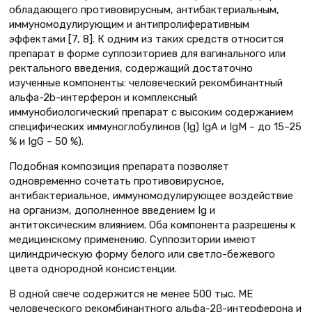
обладающего противовирусным, антибактериальным,
иммуномодулирующим и антипролиферативным
эффектами [7, 8]. К одним из таких средств относится
препарат в форме суппозиториев для вагинального или
ректального введения, содержащий достаточно
изученные компоненты: человеческий рекомбинантный
альфа-2b-интерферон и комплексный
иммунобиологический препарат с высоким содержанием
специфических иммуноглобулинов (Ig) IgA и IgM – до 15–25
% и IgG – 50 %).
Подобная композиция препарата позволяет
одновременно сочетать противовирусное,
антибактериальное, иммуномодулирующее воздействие
на организм, дополненное введением Ig и
антитоксическим влиянием. Оба компонента разрешены к
медицинскому применению. Суппозитории имеют
цилиндрическую форму белого или светло-бежевого
цвета однородной консистенции.
В одной свече содержится не менее 500 тыс. МЕ
человеческого рекомбинантного альфа-2β-интерферона и