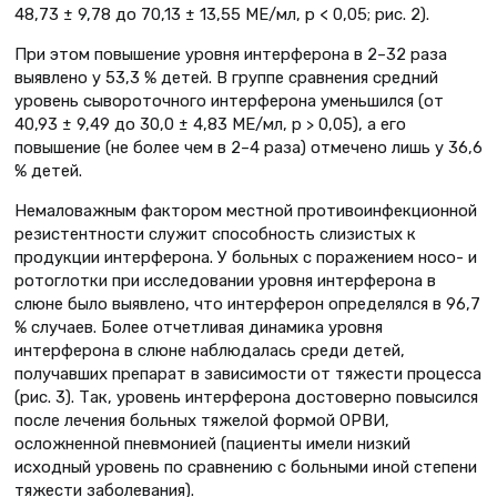
48,73 ± 9,78 до 70,13 ± 13,55 МЕ/мл, р < 0,05; рис. 2).
При этом повышение уровня интерферона в 2–32 раза
выявлено у 53,3 % детей. В группе сравнения средний
уровень сывороточного интерферона уменьшился (от
40,93 ± 9,49 до 30,0 ± 4,83 МЕ/мл, р > 0,05), а его
повышение (не более чем в 2–4 раза) отмечено лишь у 36,6
% детей.
Немаловажным фактором местной противоинфекционной
резистентности служит способность слизистых к
продукции интерферона. У больных с поражением носо- и
ротоглотки при исследовании уровня интерферона в
слюне было выявлено, что интерферон определялся в 96,7
% случаев. Более отчетливая динамика уровня
интерферона в слюне наблюдалась среди детей,
получавших препарат в зависимости от тяжести процесса
(рис. 3). Так, уровень интерферона достоверно повысился
после лечения больных тяжелой формой ОРВИ,
осложненной пневмонией (пациенты имели низкий
исходный уровень по сравнению с больными иной степени
тяжести заболевания).