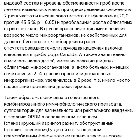
видовой состав и уровень обсемененности проб после
лечения изменились мало, при одновременном снижении в
2 раза частоты высева золотистого стафилококка (20,0
против 43,3 %, р < 0,05) и преобладания роста облигатных
стрептококков. В группе сравнения в динамике лечения
возросло число микроорганизмов, не свойственных для
данного биотопа, в т.ч. обнаружены ранее
отсутствовавшие: гемолизирующая кишечная палочка,
клебсиелла и грибы рода Candida. А также значительно
снизилось число детей, имевших ассоциации двух
облигатных микроорганизмов, а число больных, имевших
сочетание из 3–4 транзиторных или добавочных
микроорганизмов, увеличилось в 2 раза, т.е. имело место
нарастание проявлений дисбактериоза.
Таким образом, включение отечественного
комбинированного иммунобиологического препарата,
суппозитории для вагинального или ректального введения,
в терапию ОРВИ с осложненным течением
(стенозирующий ларинготрахеит, обструктивный
бронхит, пневмония) у детей с отягощенным
преморбидным фоном положительно влияло на сроки