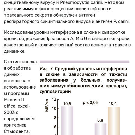
синцитиальному вирусу и Pneumocystis carinii, методом
реакции иммунофлюоресценции слизистой носа и
трахеального секрета обнаружен антиген
респираторного синцитиального вируса и антиген P. carinii.
Исследованы уровни интерферона в слюне и сыворотке
крови, содержание Ig классов А, М и G в сыворотке крови,
качественный и количественный состав аспирата трахеи в
динамике.
Статистическа
я обработка
данных
выполнена с
использование
м программ
Microsoft
оffiсe, еxcel-
2003 с
определением
критериев
Стьюдента,