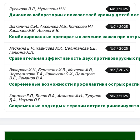
Русакова Л.Л., Мурашкин Н.Н.
№1 / 2025
Динамика лабораторных показателей крови у детей с а
Шаталина С.И., Аксенова М.Б., Колосова Н.Г.,
№7 / 2025
Касанаве Е.В., Асеева Е.В.
Комбинированные препараты в лечении кашля при остр
Мескина Е.Р., Хадисова М.К., Целипанова Е.Е.,
№7 / 2025
Галкина Л.А.
Сравнительная эффективность двух противовирусных пр
Захарова И.Н., Бережная И.В., Махаева А.В.,
№3 / 2026
Чередникова Т.А., Кошечкин С.И., Одинцова
В.Е., Романов В.А.
Современные возможности профилактики острых респи
Карпова Е.П., Белов В.А., Асманов А.И., Тулупов
№7 / 2025
Д.А., Наумов О.Г.
Современные подходы к терапии острого риносинусита 