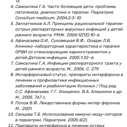
13.
Самсыгина Г.А. Часто болеющие дети: проблемы
патогенеза, диагностики и терапии. Педиатрия.
Consilium medicum. 2004;2:3–10.
Заплатников А.Л. Принципы рациональной терапии
острых респираторных вирусных инфекций у детей
раннего возраста. РМЖ. 2004;12(13):10–6.
Афанасьева О.И., Суховецкая В.Ф., Осидак Л.В.
Клинико-лабораторная характеристика и терапия
ОРВИ со стенозирующим ларинготрахеитом у
детей.Детские инфекции. 2005;1:32–6.
Самсыгина Г.А. Инфекции респираторного тракта у
детей раннего возраста. М., 2006. С. 279.
Интерфероновый статус, препараты интерферона в
лечении и профилактике инфекционных
заболеваний и реабилитации больных / Под ред.
С.С. Афанасьева, Г.Г. Онищенко, В.А. Алешкина и др.
М., 2005. 767 с.
Попов В.Ф. Лекарственные формы интер-феронов.
М., 2001.
Сенцова Т.Б. Использование иммуно-моду-ляторов
в педиатрии. Педиатрия. 2005;4(2).
Препараты интерферона в лечении острых