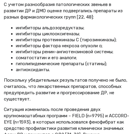
С учетом разнообразия патологических звеньев в
развитии ДР и ДМО оценке подвергались препараты из
разных фармакологических групп [22, 48]:
ингибиторы альдозоредуктазы;
ингибиторы циклооксигеназы;
ингибиторы протеинкиназы С (тирозинкиназы);
ингибиторы фактора некроза опухоли α;
ингибиторы ренин-ангиотензиновой системы;
соматостатин и его аналоги;
гиполипидемические препараты (статины);
антиоксиданты.
Поскольку убедительных результатов получено не было,
считалось, что лекарственных препаратов, способных
предупредить развитие и прогрессирование ДР, не
существует.
Ситуация изменилась после проведения двух
крупномасштабных программ – FIELD (n=9795) и ACCORD-
EYE (n=1593), в которых использовался фенофибрат как
средство профилактики развития клинически значимых