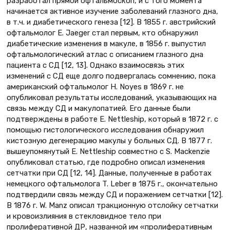
разработал прямой офтальмоскоп, и с того момента
начинается активное изучение заболеваний глазного дна,
в т.ч. и диабетического генеза [12]. В 1855 г. австрийский
офтальмолог E. Jaeger стал первым, кто обнаружил
диабетические изменения в макуле, в 1856 г. выпустил
офтальмологический атлас с описанием глазного дна
пациента с СД [12, 13]. Однако взаимосвязь этих
изменений с СД еще долго подвергалась сомнению, пока
американский офтальмолог H. Noyes в 1869 г. не
опубликовал результаты исследований, указывающих на
связь между СД и макулопатией. Его данные были
подтверждены в работе E. Nettleship, который в 1872 г. с
помощью гистологического исследования обнаружил
кистозную дегенерацию макулы у больных СД. В 1877 г.
вышеупомянутый E. Nettleship совместно с S. Mackenzie
опубликовал статью, где подробно описал изменения
сетчатки при СД [12, 14]. Данные, полученные в работах
немецкого офтальмолога T. Leber в 1875 г., окончательно
подтвердили связь между СД и поражением сетчатки [12].
В 1876 г. W. Manz описал тракционную отслойку сетчатки
и кровоизлияния в стекловидное тело при
пролиферативной ДР, названной им «пролиферативным