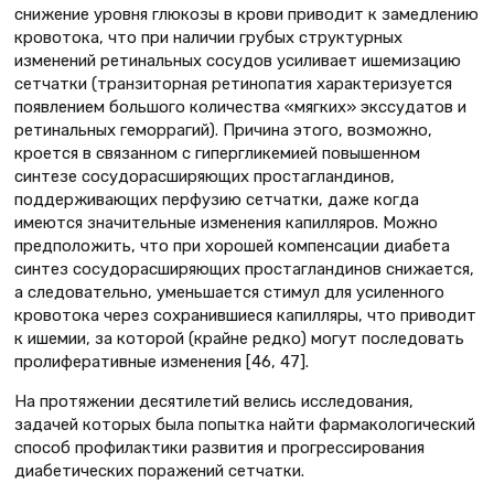
снижение уровня глюкозы в крови приводит к замедлению
кровотока, что при наличии грубых структурных
изменений ретинальных сосудов усиливает ишемизацию
сетчатки (транзиторная ретинопатия характеризуется
появлением большого количества «мягких» экссудатов и
ретинальных геморрагий). Причина этого, возможно,
кроется в связанном с гипергликемией повышенном
синтезе сосудорасширяющих простагландинов,
поддерживающих перфузию сетчатки, даже когда
имеются значительные изменения капилляров. Можно
предположить, что при хорошей компенсации диабета
синтез сосудорасширяющих простагландинов снижается,
а следовательно, уменьшается стимул для усиленного
кровотока через сохранившиеся капилляры, что приводит
к ишемии, за которой (крайне редко) могут последовать
пролиферативные изменения [46, 47].
На протяжении десятилетий велись исследования,
задачей которых была попытка найти фармакологический
способ профилактики развития и прогрессирования
диабетических поражений сетчатки.