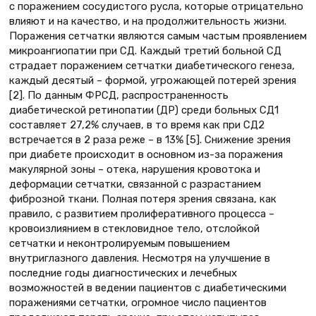
с поражением сосудистого русла, которые отрицательно
влияют и на качество, и на продолжительность жизни.
Поражения сетчатки являются самым частым проявлением
микроангиопатии при СД. Каждый третий больной СД
страдает поражением сетчатки диабетического генеза,
каждый десятый – формой, угрожающей потерей зрения
[2]. По данным ФРСД, распространенность
диабетической ретинопатии (ДР) среди больных СД1
составляет 27,2% случаев, в то время как при СД2
встречается в 2 раза реже – в 13% [5]. Снижение зрения
при диабете происходит в основном из-за поражения
макулярной зоны – отека, нарушения кровотока и
деформации сетчатки, связанной с разрастанием
фиброзной ткани. Полная потеря зрения связана, как
правило, с развитием пролиферативного процесса –
кровоизлиянием в стекловидное тело, отслойкой
сетчатки и неконтролируемым повышением
внутриглазного давления. Несмотря на улучшение в
последние годы диагностических и лечебных
возможностей в ведении пациентов с диабетическими
поражениями сетчатки, огромное число пациентов