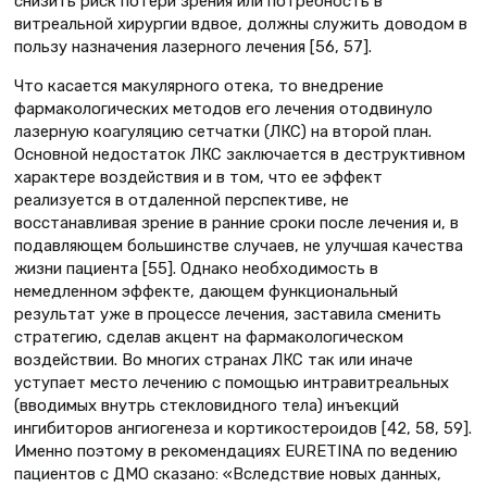
снизить риск потери зрения или потребность в
витреальной хирургии вдвое, должны служить доводом в
пользу назначения лазерного лечения [56, 57].
Что касается макулярного отека, то внедрение
фармакологических методов его лечения отодвинуло
лазерную коагуляцию сетчатки (ЛКС) на второй план.
Основной недостаток ЛКС заключается в деструктивном
характере воздействия и в том, что ее эффект
реализуется в отдаленной перспективе, не
восстанавливая зрение в ранние сроки после лечения и, в
подавляющем большинстве случаев, не улучшая качества
жизни пациента [55]. Однако необходимость в
немедленном эффекте, дающем функциональный
результат уже в процессе лечения, заставила сменить
стратегию, сделав акцент на фармакологическом
воздействии. Во многих странах ЛКС так или иначе
уступает место лечению с помощью интравитреальных
(вводимых внутрь стекловидного тела) инъекций
ингибиторов ангиогенеза и кортикостероидов [42, 58, 59].
Именно поэтому в рекомендациях EURETINA по ведению
пациентов с ДМО сказано: «Вследствие новых данных,