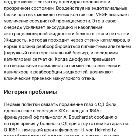
поддерживает сетчатку в дегидратированном и
прозрачном состоянии. Воздействуя на эндотелиальные
белки плотных межклеточных контактов, VEGF вызывает
увеличение сосудистой проницаемости. Это в свою
очередь усиливает экссудацию и накопление
экстрацеллюлярной жидкости и белков в ткани сетчатки.
Жидкость, которая проходит через стенку капилляров, в
норме должна реабсорбироваться пигментным эпителием
(наружный гематоретинальный барьер) и соседними
капиллярами сетчатки. Когда диффузия превышает
потенциальные возможности пигментного эпителия и
капилляров к реабсорбции жидкостей, возникают
клинические признаки макулярного отека.
История проблемы
Первые попытки связать поражение глаз с СД были
сделаны еще в середине XIX в., когда в 1846 г.
французский офтальмолог A. Bouchardat сообщил о
потере зрения у больного СД при отсутствии катаракты.
В 1851 г. немецкий врач и физиолог H. von Helmholtz