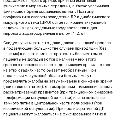
продолжают терять зрение, при этом испытывая
физические и моральные страдания, а также увеличивая
финансовое бремя социальных выплат. Поэтому
профилактика слепоты вследствие ДР и диабетического
макулярного отека (ДМО) остается крайне актуальной
задачей как для отдельных государств, так и для
мирового здравоохранения в целом [1, 2, 6].
Следует учитывать, что даже далеко зашедший процесс,
в подавляющем большинстве случаев приводящий (без
лечения) к слепоте, может протекать бессимптомно –
пациенты не догадываются о наличии у них этого
грозного осложнения вплоть до снижения зрения, которое
на этих стадиях часто бывает необратимым. При
поражении макулярной области больные могут
предъявлять жалобы на затуманивание и снижение зрения
(при отеке сетчатки), метаморфопсии – изменение формы
рассматриваемых предметов (при тракционном синдроме
– деформации макулярной сетчатки) или на появление
темного пятна в центральной части поля зрения (при
ишемической макулопатии). При пролиферативной ДР
пациенты могут жаловаться на фиксированное пятно в