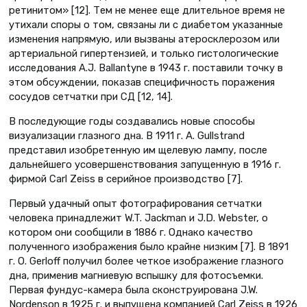
ретинитом» [12]. Тем не менее еще длительное время не
утихали споры о том, связаны ли с диабетом указанные
изменения напрямую, или вызваны атеросклерозом или
артериальной гипертензией, и только гистологические
исследования A.J. Ballantyne в 1943 г. поставили точку в
этом обсуждении, показав специфичность поражения
сосудов сетчатки при СД [12, 14].
В последующие годы создавались новые способы
визуализации глазного дна. В 1911 г. A. Gullstrand
представил изобретенную им щелевую лампу, после
дальнейшего усовершенствования запущенную в 1916 г.
фирмой Carl Zeiss в серийное производство [7].
Первый удачный опыт фотографирования сетчатки
человека принадлежит W.T. Jackman и J.D. Webster, о
котором они сообщили в 1886 г. Однако качество
полученного изображения было крайне низким [7]. В 1891
г. O. Gerloff получил более четкое изображение глазного
дна, применив магниевую вспышку для фотосъемки.
Первая фундус-камера была сконструирована J.W.
Nordenson в 1925 г. и выпущена компанией Carl Zeiss в 1926