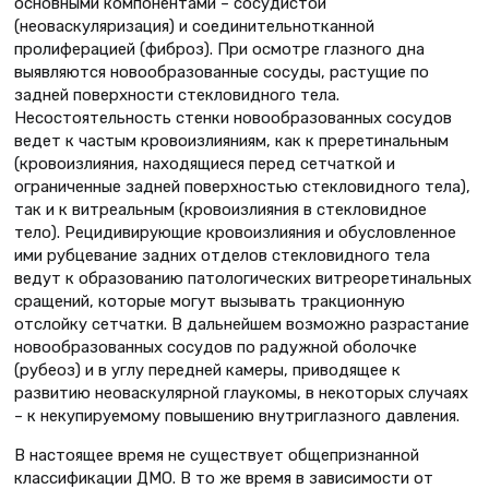
основными компонентами – сосудистой
(неоваскуляризация) и соединительнотканной
пролиферацией (фиброз). При осмотре глазного дна
выявляются новообразованные сосуды, растущие по
задней поверхности стекловидного тела.
Несостоятельность стенки новообразованных сосудов
ведет к частым кровоизлияниям, как к преретинальным
(кровоизлияния, находящиеся перед сетчаткой и
ограниченные задней поверхностью стекловидного тела),
так и к витреальным (кровоизлияния в стекловидное
тело). Рецидивирующие кровоизлияния и обусловленное
ими рубцевание задних отделов стекловидного тела
ведут к образованию патологических витреоретинальных
сращений, которые могут вызывать тракционную
отслойку сетчатки. В дальнейшем возможно разрастание
новообразованных сосудов по радужной оболочке
(рубеоз) и в углу передней камеры, приводящее к
развитию неоваскулярной глаукомы, в некоторых случаях
– к некупируемому повышению внутриглазного давления.
В настоящее время не существует общепризнанной
классификации ДМО. В то же время в зависимости от