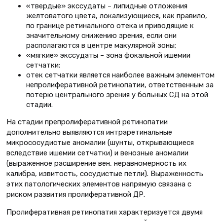
«твердые» экссудаты – липидные отложения
желтоватого цвета, локализующиеся, как правило,
по границе ретинального отека и приводящие к
значительному снижению зрения, если они
располагаются в центре макулярной зоны;
«мягкие» экссудаты – зона фокальной ишемии
сетчатки;
отек сетчатки является наиболее важным элементом
непролиферативной ретинопатии, ответственным за
потерю центрального зрения у больных СД на этой
стадии.
На стадии препролиферативной ретинопатии
дополнительно выявляются интраретинальные
микрососудистые аномалии (шунты, открывающиеся
вследствие ишемии сетчатки) и венозные аномалии
(выраженное расширение вен, неравномерность их
калибра, извитость, сосудистые петли). Выраженность
этих патологических элементов напрямую связана с
риском развития пролиферативной ДР.
Пролиферативная ретинопатия характеризуется двумя