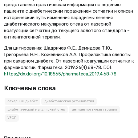
представлена практическая информация по ведению
пациента с диабетическим поражением сетчатки и описан
исторический путь изменения парадигмы лечения
диабетического макулярного отека от лазерной
коагуляции сетчатки до текущего золотого стандарта –
антиангиогенной терапии.
Для цитирования: Шадричев Ф.Е., Демидова Т.Ю.,
Григорьева Н.Н., Кожевников А.А. Профилактика слепоты
при сахарном диабете. От лазерной коагуляции сетчатки к
фармакологии. Фарматека. 2019;26(4):68–78. DOI:
https://dx.doi.org/10.18565/pharmateca.2019.4.68-78
Ключевые слова
сахарный диабет
диабетическая ретинопатия
диабетический макулярный отек
антиангиогенная терапия
VEGF