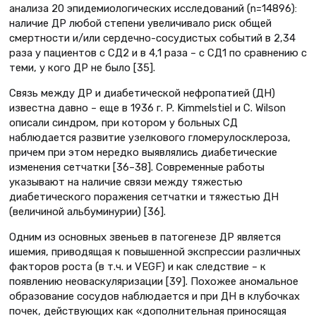
анализа 20 эпидемиологических исследований (n=14896):
наличие ДР любой степени увеличивало риск общей
смертности и/или сердечно-сосудистых событий в 2,34
раза у пациентов с СД2 и в 4,1 раза – с СД1 по сравнению с
теми, у кого ДР не было [35].
Связь между ДР и диабетической нефропатией (ДН)
известна давно – еще в 1936 г. P. Kimmelstiel и C. Wilson
описали синдром, при котором у больных СД
наблюдается развитие узелкового гломерулосклероза,
причем при этом нередко выявлялись диабетические
изменения сетчатки [36–38]. Современные работы
указывают на наличие связи между тяжестью
диабетического поражения сетчатки и тяжестью ДН
(величиной альбуминурии) [36].
Одним из основных звеньев в патогенезе ДР является
ишемия, приводящая к повышенной экспрессии различных
факторов роста (в т.ч. и VEGF) и как следствие – к
появлению неоваскуляризации [39]. Похожее аномальное
образование сосудов наблюдается и при ДН в клубочках
почек, действующих как «дополнительная приносящая