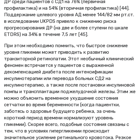
ДР среди пациентов с СД1 на 76% (первичная
профилактика) и на 54% (вторичная профилактика) [44].
Поддержание целевого уровня АД менее 144/82 мм рт.ст.
в исследовании UKPDS привело к снижению риска
прогрессирования ДР (на две и более ступени по шкале
ETDRS) на 34% в течение 7,5 лет [45].
При этом необходимо помнить, что быстрое снижение
уровня гликемии может приводить к развитию
транзиторной ретинопатии. Этот необычный клинический
феномен встречается у пациентов с выраженной
декомпенсацией диабета после интенсификации
инсулинотерапии или перевода больных СД2 на
инсулинотерапию, а также после постановки инсулиновой
помпы и трансплантации поджелудочной железы. Этим же
можно объяснить временное ухудшение состояния
сетчатки во время беременности (когда пациентки,
заботясь о здоровье будущего ребенка, за очень
короткий период времени нормализуют уровень
гликемии). Скорее всего, подобные состояния связаны с
тем, что в условиях гипергликемии происходит
значительное усиление ретинального кровотока. Резкое