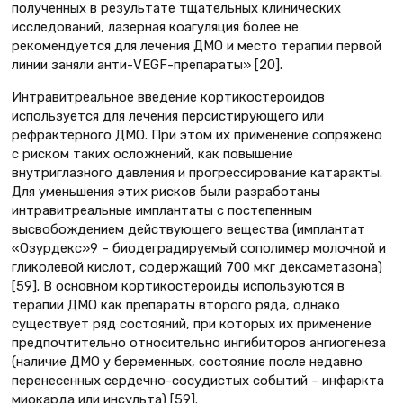
полученных в результате тщательных клинических
исследований, лазерная коагуляция более не
рекомендуется для лечения ДМО и место терапии первой
линии заняли анти-VEGF-препараты» [20].
Интравитреальное введение кортикостероидов
используется для лечения персистирующего или
рефрактерного ДМО. При этом их применение сопряжено
с риском таких осложнений, как повышение
внутриглазного давления и прогрессирование катаракты.
Для уменьшения этих рисков были разработаны
интравитреальные имплантаты с постепенным
высвобождением действующего вещества (имплантат
«Озурдекс»9 – биодеградируемый сополимер молочной и
гликолевой кислот, содержащий 700 мкг дексаметазона)
[59]. В основном кортикостероиды используются в
терапии ДМО как препараты второго ряда, однако
существует ряд состояний, при которых их применение
предпочтительно относительно ингибиторов ангиогенеза
(наличие ДМО у беременных, состояние после недавно
перенесенных сердечно-сосудистых событий – инфаркта
миокарда или инсульта) [59].