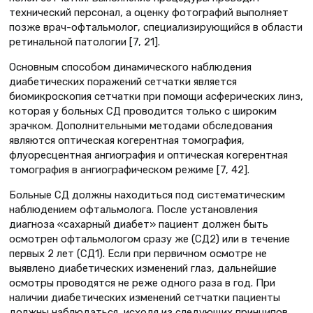
технический персонал, а оценку фотографий выполняет
позже врач-офтальмолог, специализирующийся в области
ретинальной патологии [7, 21].
Основным способом динамического наблюдения
диабетических поражений сетчатки является
биомикроскопия сетчатки при помощи асферических линз,
которая у больных СД проводится только с широким
зрачком. Дополнительными методами обследования
являются оптическая когерентная томография,
флуоресцентная ангиография и оптическая когерентная
томография в ангиографическом режиме [7, 42].
Больные СД должны находиться под систематическим
наблюдением офтальмолога. После установления
диагноза «сахарный диабет» пациент должен быть
осмотрен офтальмологом сразу же (СД2) или в течение
первых 2 лет (СД1). Если при первичном осмотре не
выявлено диабетических изменений глаз, дальнейшие
осмотры проводятся не реже одного раза в год. При
наличии диабетических изменений сетчатки пациенты
должны наблюдаться, исходя из следующих принципов