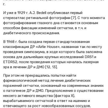
г.
И уже в 1929 г. A.J. Bedell опубликовал первый
стереоатлас ретинальной фотографии [7]. С того момента
фотографирование глазного дна становится основным
способом фиксации изменений сетчатки, в т.ч. и
диабетического происхождения.
В 1968 г. была создана первая стандартизованная
классификация ДР «Airlie House», названная так по месту
проведения симпозиума, в ходе которого была заложена
основа для дальнейших крупных исследований DRS1 и
ETDRS2, после проведения которых началась лазерная
эра в лечении ДР и ДМО [12, 13].
При этом не прекращались попытки найти
фармакологический метод лечения диабетических
поражений сетчатки, основанный на современных знаниях
о патогенезе ДР и ДМО. Предположения о существовании
некоего активного вещества (фактора Х),
вырабатываемого сетчаткой в ответ на ишемию и
отвечающего за рост новообразованных сосудов,