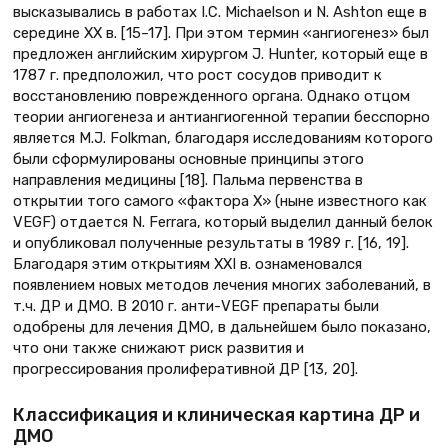
высказывались в работах I.C. Michaelson и N. Ashton еще в
середине XX в. [15–17]. При этом термин «ангиогенез» был
предложен английским хирургом J. Hunter, который еще в
1787 г. предположил, что рост сосудов приводит к
восстановлению поврежденного органа. Однако отцом
теории ангиогенеза и антиангиогенной терапии бесспорно
является M.J. Folkman, благодаря исследованиям которого
были сформулированы основные принципы этого
направления медицины [18]. Пальма первенства в
открытии того самого «фактора Х» (ныне известного как
VEGF) отдается N. Ferrara, который выделил данный белок
и опубликовал полученные результаты в 1989 г. [16, 19].
Благодаря этим открытиям XXI в. ознаменовался
появлением новых методов лечения многих заболеваний, в
т.ч. ДР и ДМО. В 2010 г. анти-VEGF препараты были
одобрены для лечения ДМО, в дальнейшем было показано,
что они также снижают риск развития и
прогрессирования пролиферативной ДР [13, 20].
Классификация и клиническая картина ДР и
ДМО