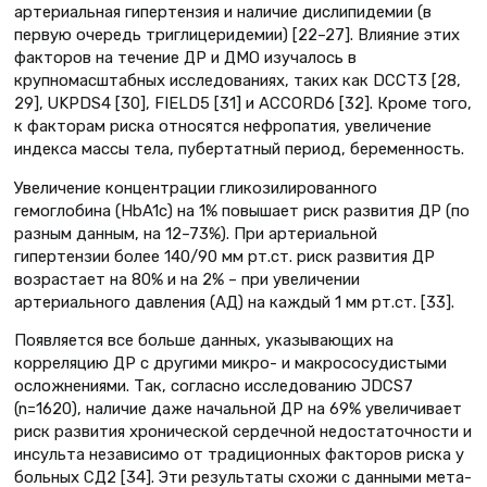
артериальная гипертензия и наличие дислипидемии (в
первую очередь триглицеридемии) [22–27]. Влияние этих
факторов на течение ДР и ДМО изучалось в
крупномасштабных исследованиях, таких как DCCT3 [28,
29], UKPDS4 [30], FIELD5 [31] и ACCORD6 [32]. Кроме того,
к факторам риска относятся нефропатия, увеличение
индекса массы тела, пубертатный период, беременность.
Увеличение концентрации гликозилированного
гемоглобина (HbA1c) на 1% повышает риск развития ДР (по
разным данным, на 12–73%). При артериальной
гипертензии более 140/90 мм рт.ст. риск развития ДР
возрастает на 80% и на 2% – при увеличении
артериального давления (АД) на каждый 1 мм рт.ст. [33].
Появляется все больше данных, указывающих на
корреляцию ДР с другими микро- и макрососудистыми
осложнениями. Так, согласно исследованию JDCS7
(n=1620), наличие даже начальной ДР на 69% увеличивает
риск развития хронической сердечной недостаточности и
инсульта независимо от традиционных факторов риска у
больных СД2 [34]. Эти результаты схожи с данными мета-