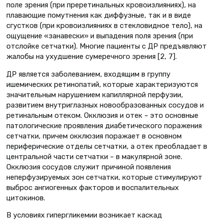
поле зрения (при преретинальных кровоизлияниях), на
плавающие помутнения как диффузные, так и в виде
сгустков (при кровоизлияниях в стекловидное тело), на
ощущение «занавески» и выпадения поля зрения (при
отслойке сетчатки). Многие пациенты с ДР предъявляют
жалобы на ухудшение сумеречного зрения [2, 7].
ДР является заболеванием, входящим в группу
ишемических ретинопатий, которые характеризуются
значительным нарушением капиллярной перфузии,
развитием внутриглазных новообразованных сосудов и
ретинальным отеком. Окклюзия и отек – это основные
патологические проявления диабетического поражения
сетчатки, причем окклюзия поражает в основном
периферические отделы сетчатки, а отек преобладает в
центральной части сетчатки – в макулярной зоне.
Окклюзия сосудов служит причиной появления
неперфузируемых зон сетчатки, которые стимулируют
выброс ангиогенных факторов и воспалительных
цитокинов.
В условиях гипергликемии возникает каскад