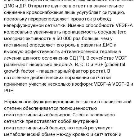
ДМО и ДР. Открытие шунтов в ответ на значительное
снижение кровоснабжения лишь усугубляет ситуацию,
поскольку перераспределяет кровоток в обход
неперфузируемой сетчатки. Именно способность VEGF-A
колоссально увеличивать проницаемость сосудов (его
молярная активность в 50 000 раз больше, чем у
гистамина) определяет его роль в развитии ДМО и
высокую эффективность антиангиогенной терапии в
лечении данного осложнения СД [11]. В семействе VEGF
различают несколько видов: A, B, C, D и PGF (placental
growth factor – плацентарный фактор роста). В
патогенезе диабетических поражений сетчатки
принимает участие несколько изоформ: VEGF-A VEGF-В и
PGF.
Нормальное функционирование сетчатки в значительной
степени обеспечивается полноценностью
гематоретинальных барьеров. Стенка капилляров
сетчатки представляет собой внутренний
гематоретинальный барьер, который регулирует
метаболический обмен между кровью и сетчаткой и