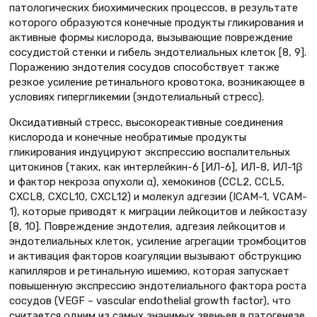
патологических биохимических процессов, в результате
которого образуются конечные продукты гликирования и
активные формы кислорода, вызывающие повреждение
сосудистой стенки и гибель эндотелиальных клеток [8, 9].
Поражению эндотелия сосудов способствует также
резкое усиление ретинального кровотока, возникающее в
условиях гипергликемии (эндотелиальный стресс).
Оксидативный стресс, высокореактивные соединения
кислорода и конечные необратимые продукты
гликирования индуцируют экспрессию воспалительных
цитокинов (таких, как интерлейкин-6 [ИЛ-6], ИЛ-8, ИЛ-1β
и фактор некроза опухоли α), хемокинов (CCL2, CCL5,
CXCL8, CXCL10, CXCL12) и молекул адгезии (ICAM-1, VCAM-
1), которые приводят к миграции лейкоцитов и лейкостазу
[8, 10]. Повреждение эндотелия, адгезия лейкоцитов и
эндотелиальных клеток, усиление агрегации тромбоцитов
и активация факторов коагуляции вызывают обструкцию
капилляров и ретинальную ишемию, которая запускает
повышенную экспрессию эндотелиального фактора роста
сосудов (VEGF – vascular endothelial growth factor), что
считается одним из самых значимых звеньев в патогенезе