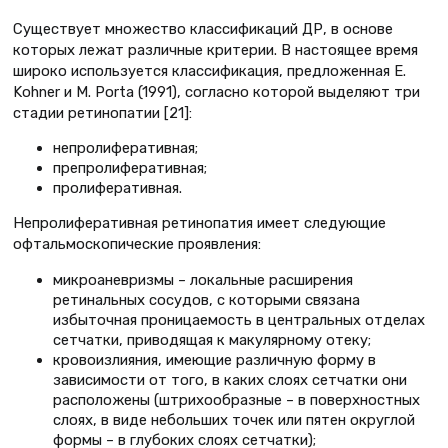
Существует множество классификаций ДР, в основе
которых лежат различные критерии. В настоящее время
широко используется классификация, предложенная E.
Kohner и M. Porta (1991), согласно которой выделяют три
стадии ретинопатии [21]:
непролиферативная;
препролиферативная;
пролиферативная.
Непролиферативная ретинопатия имеет следующие
офтальмоскопические проявления:
микроаневризмы – локальные расширения
ретинальных сосудов, с которыми связана
избыточная проницаемость в центральных отделах
сетчатки, приводящая к макулярному отеку;
кровоизлияния, имеющие различную форму в
зависимости от того, в каких слоях сетчатки они
расположены (штрихообразные – в поверхностных
слоях, в виде небольших точек или пятен округлой
формы – в глубоких слоях сетчатки);