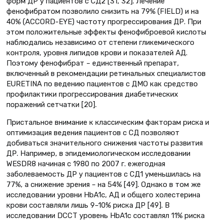
форм ДР у пациентов с СД2 [31, 32]. Лечение
фенофибратом позволило снизить на 79% (FIELD) и на
40% (ACCORD-EYE) частоту прогрессирования ДР. При
этом положительные эффекты фенофиброевой кислоты
наблюдались независимо от степени гликемического
контроля, уровня липидов крови и показателей АД.
Поэтому фенофибрат – единственный препарат,
включенный в рекомендации ретинальных специалистов
EURETINA по ведению пациентов с ДМО как средство
профилактики прогрессирования диабетических
поражений сетчатки [20].
Пристальное внимание к классическим факторам риска и
оптимизация ведения пациентов с СД позволяют
добиваться значительного снижения частоты развития
ДР. Например, в эпидемиологическом исследовании
WESDR8 начиная с 1980 по 2007 г. ежегодная
заболеваемость ДР у пациентов с СД1 уменьшилась на
77%, а снижение зрения – на 54% [49]. Однако в том же
исследовании уровни HbA1c, АД и общего холестерина
крови составляли лишь 9–10% риска ДР [49]. В
исследовании DCCT уровень HbA1c составлял 11% риска