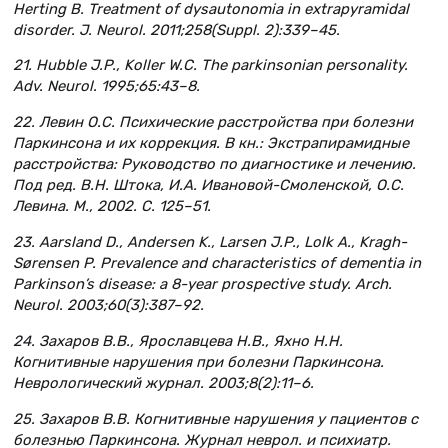
Herting B. Treatment of dysautonomia in extrapyramidal
disorder. J. Neurol. 2011;258(Suppl. 2):339–45.
21. Hubble J.P., Koller W.C. The parkinsonian personality.
Adv. Neurol. 1995;65:43–8.
22. Левин О.С. Психические расстройства при болезни
Паркинсона и их коррекция. В кн.: Экстрапирамидные
расстройства: Руководство по диагностике и лечению.
Под ред. В.Н. Штока, И.А. Ивановой-Смоленской, О.С.
Левина. М., 2002. С. 125–51.
23. Aarsland D., Andersen K., Larsen J.P., Lolk A., Kragh-
Sørensen P. Prevalence and characteristics of dementia in
Parkinson’s disease: a 8-year prospective study. Arch.
Neurol. 2003;60(3):387–92.
24. Захаров В.В., Ярославцева Н.В., Яхно Н.Н.
Когнитивные нарушения при болезни Паркинсона.
Неврологический журнал. 2003;8(2):11–6.
25. Захаров В.В. Когнитивные нарушения у пациентов с
болезнью Паркинсона. Журнал неврол. и психиатр.