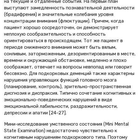
на текущие и отдаленные события. На первый план
выступают замедленность познавательной деятельности
(брадифрения) и значительные колебания уровня
концентрации внимания (флюктуации). Причем, когда
пациент хорошо сосредоточен, он демонстрирует
неплохую сообразительность и способность
ориентироваться в происходящем. Тот же пациент в
периоде сниженного внимания может быть вялым,
сонливым, заторможенным, дезориентированным в месте,
времени и окружающей обстановке, медленно и плохо
соображает, отвечает на вопросы невпопад или говорит
бессвязно. Для подкорковых деменций также характерны
нарушения управляющих функций головного мозга
(планирование, контроль), зрительно-пространственная
дисгнозия и диспраксия. Типично сочетание когнитивных и
эмоционально-поведенческих нарушений в виде
эмоциональной лабильности, раздражительности,
депрессии и апатии [24–27].
Мини-исследование умственного состояния (Mini Mental
State Examination) недостаточно чувствительно к
когнитивным нарушениям подкоркового типа. Поэтому