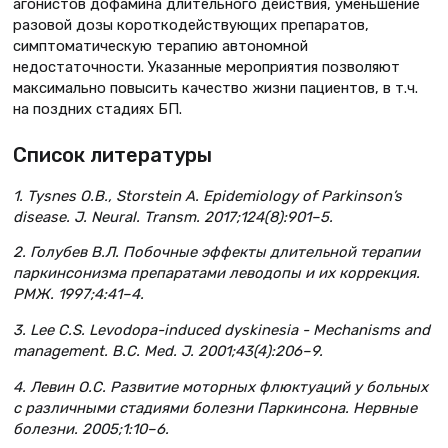
агонистов дофамина длительного действия, уменьшение
разовой дозы короткодействующих препаратов,
симптоматическую терапию автономной
недостаточности. Указанные мероприятия позволяют
максимально повысить качество жизни пациентов, в т.ч.
на поздних стадиях БП.
Список литературы
1. Tysnes O.B., Storstein A. Epidemiology of Parkinson’s
disease. J. Neural. Transm. 2017;124(8):901–5.
2. Голубев В.Л. Побочные эффекты длительной терапии
паркинсонизма препаратами леводопы и их коррекция.
РМЖ. 1997;4:41–4.
3. Lee C.S. Levodopa-induced dyskinesia - Mechanisms and
management. B.C. Med. J. 2001;43(4):206–9.
4. Левин О.С. Развитие моторных флюктуаций у больных
с различными стадиями болезни Паркинсона. Нервные
болезни. 2005;1:10–6.