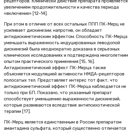
рецепторов. Клинически действие препарата проявляется
увеличением продолжительности и качества периода
«включения» [12–14].
При этом в отличие от всех остальных ППП ПК-Мерц не
усиливает дискинезии; напротив, он обладает
антидискинетическим эффектом. Способность ПК-Мерца
уменьшать выраженность индуцированных леводопой
дискинезий была неоднократно доказана в серьезных
клинических исследованиях и подтверждена многолетним
опытом практического применения [15, 16].
Антидискинетический эффект ПК-Мерца также
объясняется модуляцией активности НМДА-рецепторов
полосатых тел. Представляет интерес тот факт, что
антидискинетический эффект ПК-Мерца наблюдается не
только при БП. Показано, что указанный препарат
способствует уменьшению выраженности дискинезий,
которые развиваются вследствие антипсихотической
терапии [17].
ПК-Мерц является единственным в России препаратом
амантадина сульфата, который существенно отличается