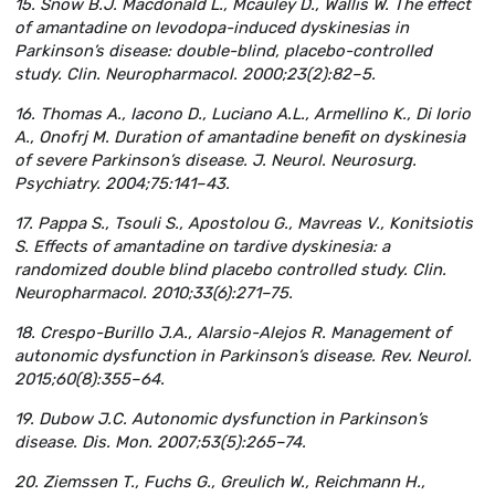
15. Snow B.J. Macdonald L., Mcauley D., Wallis W. The effect
of amantadine on levodopa-induced dyskinesias in
Parkinson’s disease: double-blind, placebo-controlled
study. Clin. Neuropharmacol. 2000;23(2):82–5.
16. Thomas A., Iacono D., Luciano A.L., Armellino K., Di Iorio
A., Onofrj M. Duration of amantadine benefit on dyskinesia
of severe Parkinson’s disease. J. Neurol. Neurosurg.
Psychiatry. 2004;75:141–43.
17. Pappa S., Tsouli S., Apostolou G., Mavreas V., Konitsiotis
S. Effects of amantadine on tardive dyskinesia: a
randomized double blind placebo controlled study. Clin.
Neuropharmacol. 2010;33(6):271–75.
18. Crespo-Burillo J.A., Alarsio-Alejos R. Management of
autonomic dysfunction in Parkinson’s disease. Rev. Neurol.
2015;60(8):355–64.
19. Dubow J.C. Autonomic dysfunction in Parkinson’s
disease. Dis. Mon. 2007;53(5):265–74.
20. Ziemssen T., Fuchs G., Greulich W., Reichmann H.,