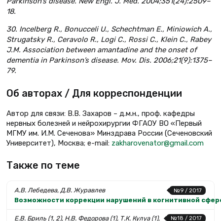
Parkinson’s disease. New Engl. J. Med. 2004;351(24):2509–
18.
30. Incelberg R., Bonucceli U., Schechtman E., Miniowich A.,
Strugatsky R., Ceravolo R., Logi C., Rossi C., Klein C., Rabey
J.M. Association between amantadine and the onset of
dementia in Parkinson’s disease. Mov. Dis. 2006;21(9):1375–
79.
Об авторах / Для корреспонденции
Автор для связи: В.В. Захаров – д.м.н., проф. кафедры
нервных болезней и нейрохирургии ФГАОУ ВО «Первый
МГМУ им. И.М. Сеченова» Минздрава России (Сеченовский
Университет), Москва; e-mail:
zakharovenator@gmail.com
Также по теме
А.В. Лебедева, Д.В. Журавлев
№9 / 2017
Возможности коррекции нарушений в когнитивной сфере
Е.В. Бриль (1, 2), Н.В. Федорова (1), Т.К. Кулуа (1),
№18 / 2017