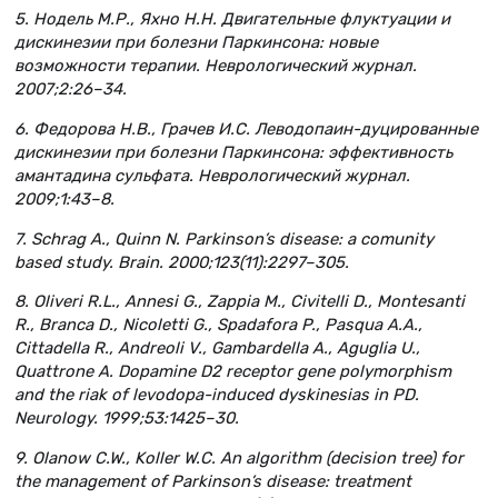
5. Нодель М.Р., Яхно Н.Н. Двигательные флуктуации и
дискинезии при болезни Паркинсона: новые
возможности терапии. Неврологический журнал.
2007;2:26–34.
6. Федорова Н.В., Грачев И.С. Леводопаин-дуцированные
дискинезии при болезни Паркинсона: эффективность
амантадина сульфата. Неврологический журнал.
2009;1:43–8.
7. Schrag A., Quinn N. Parkinson’s disease: a comunity
based study. Brain. 2000;123(11):2297–305.
8. Oliveri R.L., Annesi G., Zappia M., Civitelli D., Montesanti
R., Branca D., Nicoletti G., Spadafora P., Pasqua A.A.,
Cittadella R., Andreoli V., Gambardella A., Aguglia U.,
Quattrone A. Dopamine D2 receptor gene polymorphism
and the riak of levodopa-induced dyskinesias in PD.
Neurology. 1999;53:1425–30.
9. Olanow C.W., Koller W.C. An algorithm (decision tree) for
the management of Parkinson’s disease: treatment