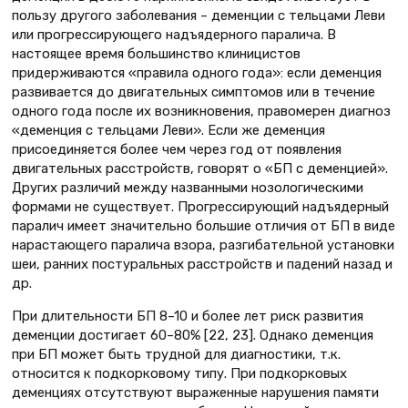
пользу другого заболевания – деменции с тельцами Леви
или прогрессирующего надъядерного паралича. В
настоящее время большинство клиницистов
придерживаются «правила одного года»: если деменция
развивается до двигательных симптомов или в течение
одного года после их возникновения, правомерен диагноз
«деменция с тельцами Леви». Если же деменция
присоединяется более чем через год от появления
двигательных расстройств, говорят о «БП с деменцией».
Других различий между названными нозологическими
формами не существует. Прогрессирующий надъядерный
паралич имеет значительно большие отличия от БП в виде
нарастающего паралича взора, разгибательной установки
шеи, ранних постуральных расстройств и падений назад и
др.
При длительности БП 8–10 и более лет риск развития
деменции достигает 60–80% [22, 23]. Однако деменция
при БП может быть трудной для диагностики, т.к.
относится к подкорковому типу. При подкорковых
деменциях отсутствуют выраженные нарушения памяти