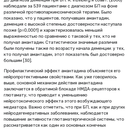
до диагноза деменции при БП. R. Inzelberg и соавт. (2006)
наблюдали за 539 пациентами с диагнозом БП на фоне
различной противопаркинсонической терапии. Было
показано, что у пациентов, получавших амантадин,
деменция с высокой степенью достоверности наступала
позже (р=0,0001) и характеризовалась меньшей
выраженностью по сравнению с таковой у тех, кто не
получал амантадин. Статистически значимые различия
были получены также по возрасту начала деменции: у тех,
кто получал амантадин, этот показатель был достоверно
большим [30].
Профилактический эффект амантадина объясняется его
нейропротективными свойствами. Как уже говорилось
выше, основной механизм действия амантадина
заключается в обратимой блокаде НМДА-рецепторов к
глютамату, что приводит к уменьшению
нейротоксического эффекта этого возбуждающего
медиатора. Важно отметить, что при БП, как и при других
нейродегенеративных заболеваниях, наблюдается
повышение активности глютаматергической системы, что
рассматривается как один из основных конечных