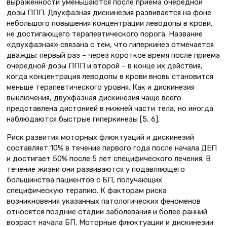
выраженности уменьшаются после приема очередной
дозы ППП. Двухфазная дискинезия развивается на фоне
небольшого повышения концентрации леводопы в крови,
не достигающего терапевтического порога. Название
«двухфазная» связана с тем, что гиперкинез отмечается
дважды: первый раз – через короткое время после приема
очередной дозы ППП и второй – в конце их действия,
когда концентрация леводопы в крови вновь становится
меньше терапевтического уровня. Как и дискинезия
выключения, двухфазная дискинезия чаще всего
представлена дистонией в нижней части тела, но иногда
наблюдаются быстрые гиперкинезы [5, 6].
Риск развития моторных флюктуаций и дискинезий
составляет 10% в течение первого года после начала ДЕП
и достигает 50% после 5 лет специфического лечения. В
течение жизни они развиваются у подавляющего
большинства пациентов с БП, получающих
специфическую терапию. К факторам риска
возникновения указанных патологических феноменов
относятся поздние стадии заболевания и более ранний
возраст начала БП. Моторные флюктуации и дискинезии