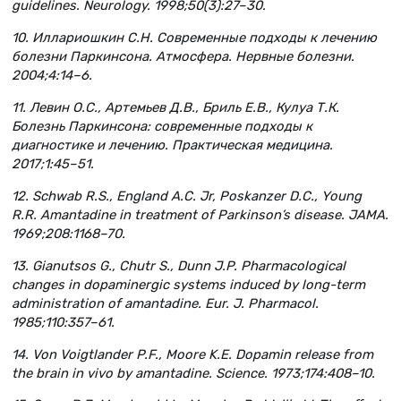
guidelines. Neurology. 1998;50(3):27–30.
10. Иллариошкин С.Н. Современные подходы к лечению
болезни Паркинсона. Атмосфера. Нервные болезни.
2004;4:14–6.
11. Левин О.С., Артемьев Д.В., Бриль Е.В., Кулуа Т.К.
Болезнь Паркинсона: современные подходы к
диагностике и лечению. Практическая медицина.
2017;1:45–51.
12. Schwab R.S., England A.C. Jr, Poskanzer D.C., Young
R.R. Amantadine in treatment of Parkinson’s disease. JAMA.
1969;208:1168–70.
13. Gianutsos G., Chutr S., Dunn J.P. Pharmacological
changes in dopaminergic systems induced by long-term
administration of amantadine. Eur. J. Рharmacol.
1985;110:357–61.
14. Von Voigtlander P.F., Moore K.E. Dopamin release from
the brain in vivo by amantadine. Science. 1973;174:408–10.