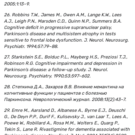
2005;1:13–9.
26. Robbins T.W., James M., Owen A.M., Lange K.W., Lees
A.J., Leigh P.N., Marsden C.D., Quinn N.P., Summers B.A.
Cognitive deficit in progressive supranuclear palsy,
Parkinson’s disease and multisistem atrophy in tests
sensitive to frontal lobe dysfunction. J. Neurol. Neurosurg.
Psychiatr. 1994;57:79–88.
27. Starkstein S.E., Bolduc P.L., Mayberg H.S., Preziosi T.J.,
Robinson R.G. Cognitive impairments and depression in
Parkinson’s disease: a follow-up study. J. Neurol.
Neurosurg. Psychiatry. 1990;53:597–602.
28. Степкина Д.А., Захаров В.В. Влияние мемантина на
когнитивные функции у пациентов с болезнью
Паркинсона. Неврологический журнал. 2008;13(2):43–7.
29. Emre M., Aarsland D., Albanese A., Byrne E.J., Deuschl
G., De Deyn P.P., Durif F., Kulisevsky J., van Laar T., Lees A.,
Poewe W., Robillard A., Rosa M.M., Wolters E., Quarg P.,
Tekin S., Lane R. Rivastigmine for dementia associated with