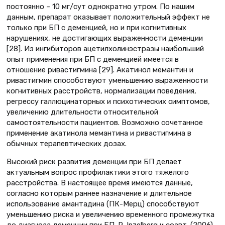
постоянно – 10 мг/сут однократно утром. По нашим
данным, препарат оказывает положительный эффект не
только при БП с деменцией, но и при когнитивных
нарушениях, не достигающих выраженности деменции
[28]. Из ингибиторов ацетилхолинэстразы наибольший
опыт применения при БП с деменцией имеется в
отношение ривастигмина [29]. Акатинол мемантин и
ривастигмин способствуют уменьшению выраженности
когнитивных расстройств, нормализации поведения,
регрессу галлюцинаторных и психотических симптомов,
увеличению длительности относительной
самостоятельности пациентов. Возможно сочетанное
применение акатинола мемантина и ривастигмина в
обычных терапевтических дозах.
Высокий риск развития деменции при БП делает
актуальным вопрос профилактики этого тяжелого
расстройства. В настоящее время имеются данные,
согласно которым раннее назначение и длительное
использование амантадина (ПК-Мерц) способствуют
уменьшению риска и увеличению временного промежутка