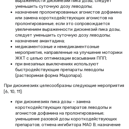
выраженности дискинезий пика дозы, следует
уменьшить суточную дозу леводопы;
назначение пролонгированных агонистов дофамина
или замена короткодействующих агонистов на
пролонгированные; если это сопровождается
увеличением выраженности дискинезий пика дозы,
следует уменьшить суточную дозу леводопы;
назначение амантадина;
медикаментозные и немедикаментозные
мероприятия, направленные на улучшение моторики
ЖКТ с целью оптимизации всасывания ППП;
при внезапных выключениях используют
быстродействующие препараты леводопы
(растворимая форма Мадопара).
При дискинезиях целесообразны следующие мероприятия
[6, 10, 11]:
при дискинезиях пика дозы – замена
короткодействующих препаратов леводопы и
агонистов дофамина на пролонгированные;
уменьшение разовой дозы короткодействующих
препаратов; отмена ингибитора МАО В; назначение