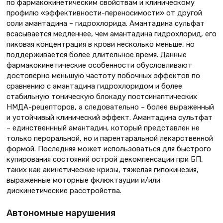
по фармакокинетическим свойствам и клиническому
профилю «эффективности-переносимости» от другой
соли амантадина – гидрохлорида. Амантадина сульфат
всасывается медленнее, чем амантадина гидрохлорид, его
пиковая концентрация в крови несколько меньше, но
поддерживается более длительное время. Данные
фармакокинетические особенности обусловливают
достоверно меньшую частоту побочных эффектов по
сравнению с амантадина гидрохлоридом и более
стабильную тоническую блокаду постсинаптических
НМДА-рецепторов, а следовательно – более выраженный
и устойчивый клинический эффект. Амантадина сультфат
– единственнный амантадин, который представлен не
только пероральной, но и парентаральной лекарственной
формой. Последняя может использоваться для быстрого
купирования состояний острой декомпенсации при БП,
таких как акинетические кризы, тяжелая гипокинезия,
выраженные моторные фклюктауции и/или
дискинетические расстройства.
Автономные нарушения