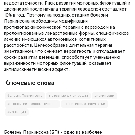
недостаточности. Риск развития моторных флюктуаций и
дискинезий после начала терапии леводопой составляет
10% в год. Поэтому на поздних стадиях болезни
Паркинсона необходимы модификация
противопаркинсонической терапии с переходом на
пролонгированные лекарственные формы, специфическое
лечение имеющихся автономных и когнитивных
расстройств. Целесообразна длительная терапия
амантадином, что снижает вероятность и откладывает
сроки развития деменции, способствует уменьшению
выраженности моторных флюктуаций, оказывает
антидискинетический эффект.
Ключевые слова
болезнь Паркинсона
моторные флюктуации
дискинезии
автономная недостаточность
когнитивные нарушения
амантадин
Болезнь Паркинсона (БП) – одно из наиболее