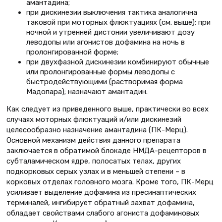
амантадина;
при дискинезии выключения тактика аналогична
таковой при моторных флюктуациях (см. выше); при
ночной и утренней дистонии увеличивают дозу
леводопы или агонистов дофамина на ночь в
пролонгированной форме;
при двухфазной дискинезии комбинируют обычные
или пролонгированные формы леводопы с
быстродействующими (растворимая форма
Мадопара); назначают амантадин.
Как следует из приведенного выше, практически во всех
случаях моторных флюктуаций и/или дискинезий
целесообразно назначение амантадина (ПК-Мерц).
Основной механизм действия данного препарата
заключается в обратимой блокаде НМДА-рецепторов в
субталамическом ядре, полосатых телах, других
подкорковых серых узлах и в меньшей степени – в
корковых отделах головного мозга. Кроме того, ПК-Мерц
усиливает выделение дофамина из пресинаптических
терминалей, ингибирует обратный захват дофамина,
обладает свойствами слабого агониста дофаминовых