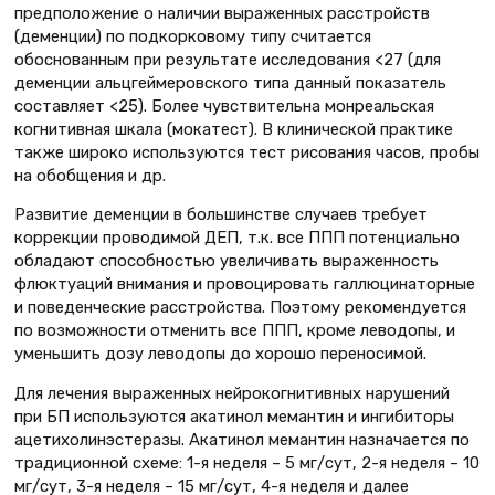
предположение о наличии выраженных расстройств
(деменции) по подкорковому типу считается
обоснованным при результате исследования <27 (для
деменции альцгеймеровского типа данный показатель
составляет <25). Более чувствительна монреальская
когнитивная шкала (мокатест). В клинической практике
также широко используются тест рисования часов, пробы
на обобщения и др.
Развитие деменции в большинстве случаев требует
коррекции проводимой ДЕП, т.к. все ППП потенциально
обладают способностью увеличивать выраженность
флюктуаций внимания и провоцировать галлюцинаторные
и поведенческие расстройства. Поэтому рекомендуется
по возможности отменить все ППП, кроме леводопы, и
уменьшить дозу леводопы до хорошо переносимой.
Для лечения выраженных нейрокогнитивных нарушений
при БП используются акатинол мемантин и ингибиторы
ацетихолинэстеразы. Акатинол мемантин назначается по
традиционной схеме: 1-я неделя – 5 мг/сут, 2-я неделя – 10
мг/сут, 3-я неделя – 15 мг/сут, 4-я неделя и далее