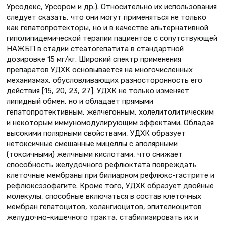
Урсодекс, Урсором и др.). Относительно их использования
следует сказать, что они могут применяться не только
как гепатопротекторы, но и в качестве альтернативной
гиполипидемической терапии пациентов с сопутствующей
НАЖБП в стадии стеатогепатита в стандартной
дозировке 15 мг/кг. Широкий спектр применения
препаратов УДХК основывается на многочисленных
механизмах, обусловливающих разносторонность его
действия [15, 20, 23, 27]: УДХК не только изменяет
липидный обмен, но и обладает прямыми
гепатопротективным, желчегонным, холелитолитическим
и некоторым иммуномодулирующим эффектами. Обладая
высокими полярными свойствами, УДХК образует
нетоксичные смешанные мицеллы с аполярными
(токсичными) желчными кислотами, что снижает
способность желудочного рефлюктата повреждать
клеточные мембраны при билиарном рефлюкс-гастрите и
рефлюксэзофагите. Кроме того, УДХК образует двойные
молекулы, способные включаться в состав клеточных
мембран гепатоцитов, холангиоцитов, эпителиоцитов
желудочно-кишечного тракта, стабилизировать их и