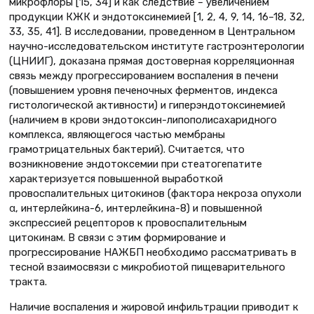
микрофлоры [15, 34] и как следствие – увеличением
продукции КЖК и эндотоксинемией [1, 2, 4, 9, 14, 16–18, 32,
33, 35, 41]. В исследовании, проведенном в Центральном
научно-исследовательском институте гастроэнтерологии
(ЦНИИГ), доказана прямая достоверная корреляционная
связь между прогрессированием воспаления в печени
(повышением уровня печеночных ферментов, индекса
гистологической активности) и гиперэндотоксинемией
(наличием в крови эндотоксин-липополисахаридного
комплекса, являющегося частью мембраны
грамотрицательных бактерий). Считается, что
возникновение эндотоксемии при стеатогепатите
характеризуется повышенной выработкой
провоспалительных цитокинов (фактора некроза опухоли
α, интерлейкина-6, интерлейкина-8) и повышенной
экспрессией рецепторов к провоспалительным
цитокинам. В связи с этим формирование и
прогрессирование НАЖБП необходимо рассматривать в
тесной взаимосвязи с микробиотой пищеварительного
тракта.
Наличие воспаления и жировой инфильтрации приводит к