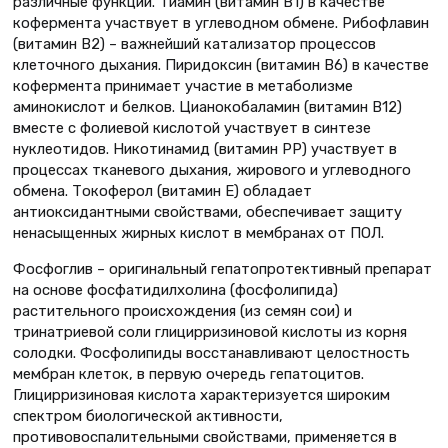
различные функции. Тиамин (витамин В1) в качестве
кофермента участвует в углеводном обмене. Рибофлавин
(витамин В2) – важнейший катализатор процессов
клеточного дыхания. Пиридоксин (витамин B6) в качестве
кофермента принимает участие в метаболизме
аминокислот и белков. Цианокобаламин (витамин B12)
вместе с фолиевой кислотой участвует в синтезе
нуклеотидов. Никотинамид (витамин РР) участвует в
процессах тканевого дыхания, жирового и углеводного
обмена. Токоферол (витамин Е) обладает
антиоксидантными свойствами, обеспечивает защиту
ненасыщенных жирных кислот в мембранах от ПОЛ.
Фосфоглив – оригинальный гепатопротективный препарат
на основе фосфатидилхолина (фосфолипида)
растительного происхождения (из семян сои) и
тринатриевой соли глицирризиновой кислоты из корня
солодки. Фосфолипиды восстанавливают целостность
мембран клеток, в первую очередь гепатоцитов.
Глицирризиновая кислота характеризуется широким
спектром биологической активности,
противовоспалительными свойствами, применяется в