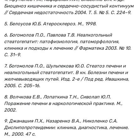
Биоценоз кишечника и сердечно-сосудистый континуум
// Сердечная недостаточность 2004. Т. 5. № 5. С. 224–9.
5. Белоусов Ю.Б. Атеросклероз. М., 1998.
6. Богомолов П.О., Павлова Т.В. Неалкогольный
стеатогепатит: патофизиология, патоморфология,
клиника и подходы к лечению // Фарматека 2003. № 10.
С. 31–9.
7. Богомолов П.О., Шульпекова Ю.О. Стеатоз печени и
неалкогольный стеатогепатит. В кн. Болезни печени и
желчевыводящих путей. Изд. 2-е / Под ред. Ивашкина,
2005. С. 205–16.
8. Волчкова Е.В., Лопаткина Т.Н., Сиволап Ю.П.
Поражение печени в наркологической практике. М.,
2002.
9. Джанашия П.Х., Назаренко В.А., Николенко С.А.
Дислипопротеидемии: клиника, диагностика, лечение.
М., 2000. 47 с.