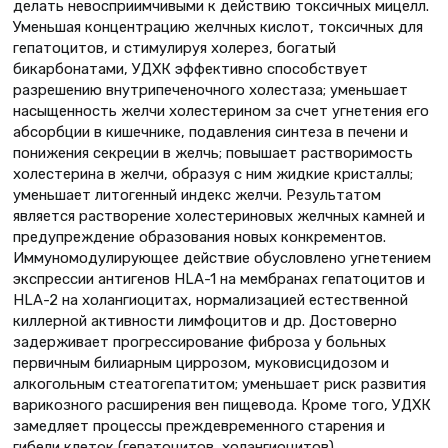
делать невосприимчивыми к действию токсичных мицелл.
Уменьшая концентрацию желчных кислот, токсичных для
гепатоцитов, и стимулируя холерез, богатый
бикарбонатами, УДХК эффективно способствует
разрешению внутрипеченочного холестаза; уменьшает
насыщенность желчи холестерином за счет угнетения его
абсорбции в кишечнике, подавления синтеза в печени и
понижения секреции в желчь; повышает растворимость
холестерина в желчи, образуя с ним жидкие кристаллы;
уменьшает литогенный индекс желчи. Результатом
является растворение холестериновых желчных камней и
предупреждение образования новых конкрементов.
Иммуномодулирующее действие обусловлено угнетением
экспрессии антигенов HLA-1 на мембранах гепатоцитов и
HLA-2 на холангиоцитах, нормализацией естественной
киллерной активности лимфоцитов и др. Достоверно
задерживает прогрессирование фиброза у больных
первичным билиарным циррозом, муковисцидозом и
алкогольным стеатогепатитом; уменьшает риск развития
варикозного расширения вен пищевода. Кроме того, УДХК
замедляет процессы преждевременного старения и
гибели клеток (гепатоцитов, холангиоцитов).