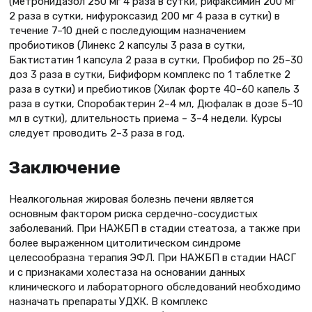
(метронидазол 250 мг 4 раза в сутки, рифаксимин 200 мг
2 раза в сутки, нифуроксазид 200 мг 4 раза в сутки) в
течение 7–10 дней с последующим назначением
пробиотиков (Линекс 2 капсулы 3 раза в сутки,
Бактистатин 1 капсула 2 раза в сутки, Пробифор по 25–30
доз 3 раза в сутки, Бифиформ комплекс по 1 таблетке 2
раза в сутки) и пребиотиков (Хилак форте 40–60 капель 3
раза в сутки, Споробактерин 2–4 мл, Дюфалак в дозе 5–10
мл в сутки), длительность приема – 3–4 недели. Курсы
следует проводить 2–3 раза в год.
Заключение
Неалкогольная жировая болезнь печени является
основным фактором риска сердечно-сосудистых
заболеваний. При НАЖБП в стадии стеатоза, а также при
более выраженном цитолитическом синдроме
целесообразна терапия ЭФЛ. При НАЖБП в стадии НАСГ
и с признаками холестаза на основании данных
клинического и лабораторного обследований необходимо
назначать препараты УДХК. В комплекс