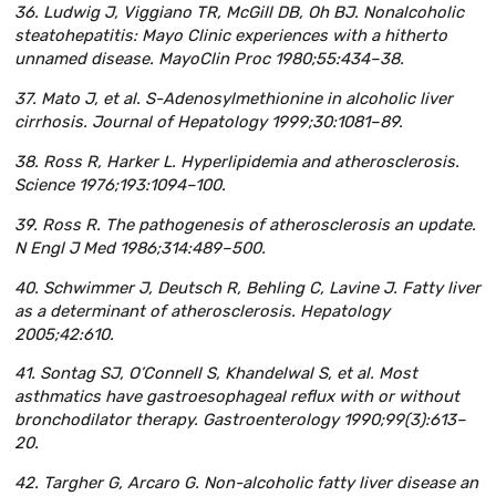
36. Ludwig J, Viggiano TR, McGill DB, Oh BJ. Nonalcoholic
steatohepatitis: Mayo Clinic experiences with a hitherto
unnamed disease. Mayo
Clin Proc 1980;55:434–38.
37. Mato J, et al. S-Adenosylmethionine in alcoholic liver
cirrhosis. Journal of Hepatology 1999;30:1081–89.
38. Ross R, Harker L. Hyperlipidemia and atherosclerosis.
Science 1976;193:1094–100.
39. Ross R. The pathogenesis of atherosclerosis an update.
N Engl J Med 1986;314:489–500.
40. Schwimmer J, Deutsch R, Behling C, Lavine J. Fatty liver
as a determinant of atherosclerosis. Hepatology
2005;42:610.
41. Sontag SJ, O’Connell S, Khandelwal S, et al. Most
asthmatics have gastroesophageal reflux with or without
bronchodilator therapy. Gastroenterology 1990;99(3):613–
20.
42. Targher G, Arcaro G. Non-alcoholic fatty liver disease an