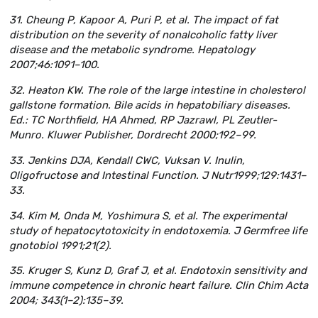
31. Cheung P, Kapoor A, Puri P, et al. The impact of fat
distribution on the severity of nonalcoholic fatty liver
disease and the metabolic syndrome. Hepatology
2007;46:1091–100.
32. Heaton KW. The role of the large intestine in cholesterol
gallstone formation. Bile acids in hepatobiliary diseases.
Ed.: TC Northfield, HA Ahmed, RP Jazrawl, PL Zeutler-
Munro. Kluwer Publisher, Dordrecht 2000;192–99.
33. Jenkins DJA, Kendall CWC, Vuksan V. Inulin,
Oligofructose and Intestinal Function. J Nutr
1999;129:1431–
33.
34. Kim M, Onda M, Yoshimura S, et al. The experimental
study of hepatocytotoxicity in endotoxemia. J Germfree life
gnotobiol 1991;21(2).
35. Kruger S, Kunz D, Graf J, et al. Endotoxin sensitivity and
immune competence in chronic heart failure. Clin Chim Acta
2004; 343(1–2):135–39.