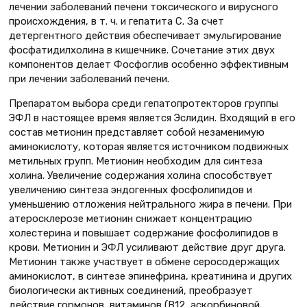
лечении заболеваний печени токсического и вирусного
происхождения, в т. ч. и гепатита С. За счет
детергентного действия обеспечивает эмульгирование
фосфатидилхолина в кишечнике. Сочетание этих двух
компонентов делает Фосфоглив особенно эффективным
при лечении заболеваний печени.
Препаратом выбора среди гепатопротекторов группы
ЭФЛ в настоящее время является Эслидин. Входящий в его
состав метионин представляет собой незаменимую
аминокислоту, которая является источником подвижных
метильных групп. Метионин необходим для синтеза
холина. Увеличение содержания холина способствует
увеличению синтеза эндогенных фосфолипидов и
уменьшению отложения нейтрального жира в печени. При
атеросклерозе метионин снижает концентрацию
холестерина и повышает содержание фосфолипидов в
крови. Метионин и ЭФЛ усиливают действие друг друга.
Метионин также участвует в обмене серосодержащих
аминокислот, в синтезе эпинефрина, креатинина и других
биологически активных соединений, преобразует
действие гормонов, витаминов (В12, аскорбиновой,