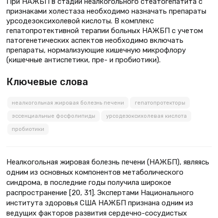
При НАЖБП в стадии неалкогольного стеатогепатита с
признаками холестаза необходимо назначать препараты
урсодезоксихолевой кислоты. В комплекс
гепатопротективной терапии больных НАЖБП с учетом
патогенетических аспектов необходимо включать
препараты, нормализующие кишечную микрофлору
(кишечные антиспетики, пре- и пробиотики).
Ключевые слова
неалкогольная жировая болезнь печени
гепатопротекторы
эссенциальные фосфолипиды
урсодезоксихолевая кислота
пробиотики
Неалкогольная жировая болезнь печени (НАЖБП), являясь
одним из основных компонентов метаболического
синдрома, в последние годы получила широкое
распространение [20, 31]. Экспертами Национального
института здоровья США НАЖБП признана одним из
ведущих факторов развития сердечно-сосудистых