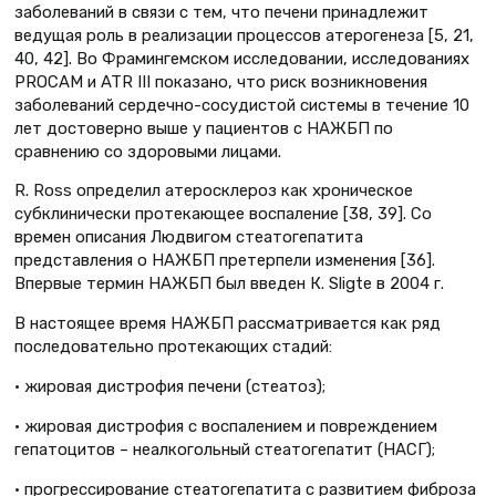
заболеваний в связи с тем, что печени принадлежит
ведущая роль в реализации процессов атерогенеза [5, 21,
40, 42]. Во Фрамингемском исследовании, исследованиях
PROCAM и ATR III показано, что риск возникновения
заболеваний сердечно-сосудистой системы в течение 10
лет достоверно выше у пациентов с НАЖБП по
сравнению со здоровыми лицами.
R. Ross определил атеросклероз как хроническое
субклинически протекающее воспаление [38, 39]. Со
времен описания Людвигом стеатогепатита
представления о НАЖБП претерпели изменения [36].
Впервые термин НАЖБП был введен К. Sligte в 2004 г.
В настоящее время НАЖБП рассматривается как ряд
последовательно протекающих стадий:
• жировая дистрофия печени (стеатоз);
• жировая дистрофия с воспалением и повреждением
гепатоцитов – неалкогольный стеатогепатит (НАСГ);
• прогрессирование стеатогепатита с развитием фиброза