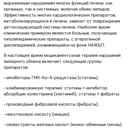
выраженным нарушениям многих функций печени, как
органных, так и системных, включая обмен липидов.
Эффективность многих кардиологических препаратов,
метаболизирующихся в печени, зависит от повреждения
детоксицирующей системы печени. Наиболее ярким
клиническим примером являются больные, получающие
гиполипидемические препараты, с атерогенной
дислипидемией, развивающейся на фоне НАЖБП.
В настоящее время медикаментозная терапия нарушений
липидного обмена включает следующие группы
препаратов:
• ингибиторы ГМК-Ко-А-редуктазы (статины);
• комбинированную терапию: статины + ингибитор
абсорбции холестерина (эзетимиб), статины + фибраты;
• производные фиброевой кислоты (фибраты);
• никотиновую кислоту (ниацин);
• секвестранты желчных кислот (ионно-обменные смолы);