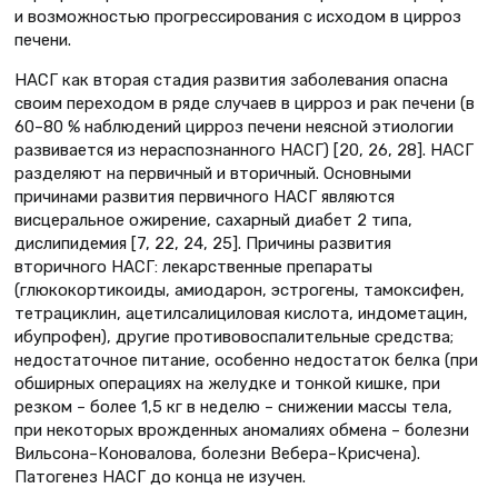
и возможностью прогрессирования с исходом в цирроз
печени.
НАСГ как вторая стадия развития заболевания опасна
своим переходом в ряде случаев в цирроз и рак печени (в
60–80 % наблюдений цирроз печени неясной этиологии
развивается из нераспознанного НАСГ) [20, 26, 28]. НАСГ
разделяют на первичный и вторичный. Основными
причинами развития первичного НАСГ являются
висцеральное ожирение, сахарный диабет 2 типа,
дислипидемия [7, 22, 24, 25]. Причины развития
вторичного НАСГ: лекарственные препараты
(глюкокортикоиды, амиодарон, эстрогены, тамоксифен,
тетрациклин, ацетилсалициловая кислота, индометацин,
ибупрофен), другие противовоспалительные средства;
недостаточное питание, особенно недостаток белка (при
обширных операциях на желудке и тонкой кишке, при
резком – более 1,5 кг в неделю – снижении массы тела,
при некоторых врожденных аномалиях обмена – болезни
Вильсона–Коновалова, болезни Вебера–Крисчена).
Патогенез НАСГ до конца не изучен.