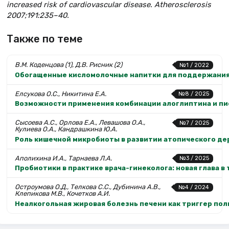
increased risk of cardiovascular disease. Atherosclerosis
2007;191:235–40.
Также по теме
В.М. Коденцова (1), Д.В. Рисник (2)
№1 / 2022
Обогащенные кисломолочные напитки для поддержания 
Елсукова О.С., Никитина Е.А.
№8 / 2025
Возможности применения комбинации алоглиптина и пио
Сысоева А.С., Орлова Е.А., Левашова О.А.,
№7 / 2025
Кулиева О.А., Кандрашкина Ю.А.
Роль кишечной микробиоты в развитии атопического д
Аполихина И.А., Тарнаева Л.А.
№3 / 2025
Пробиотики в практике врача-гинеколога: новая глава в
Остроумова О.Д., Телкова С.С., Дубинина А.В.,
№4 / 2024
Клепикова М.В., Кочетков А.И.
Неалкогольная жировая болезнь печени как триггер пол