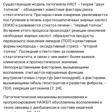
Существующая модель патогенеза НАСГ – теория “двух
толчков” – объединяет известные факторы риска
стеатогепатита. При нарастании ожирения увеличивается
поступление в печень короткоцепочечных жирных кислот
(КЖК) и развивается стеатоз печени – “первый толчок”.
Во время этого процесса происходят реакции окисления
свободных жирных кислот, образуются продукты
перекисного окисления липидов (ПОЛ) и реактивные
формы кислорода – оксидативный стресс – “второй
толчок”. Последний ответствен за появление
стеатогепатита, в связи с чем имеет более важное
клиническое и прогностическое значение.
Непосредственными факторами, вызывающими
воспаление, считаются нарушенные функции
внутриклеточных структур (митохондрий), а факторами,
вызывающими гибель гепатоцитов и развитие фиброза, –
ПОЛ, секреция цитокинов [7, 24].
Патогенетические механизмы возникновения и
прогрессирования НАЖБП обусловлены воспалением и
тесно связаны с дисбалансом в составе кишечной