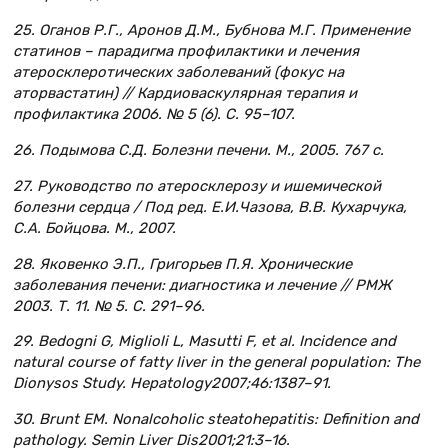
25. Оганов Р.Г., Аронов Д.М., Бубнова М.Г. Применение
статинов – парадигма профилактики и лечения
атеросклеротических заболеваний (фокус на
аторвастатин) // Кардиоваскулярная терапия и
профилактика 2006. № 5 (6). С. 95–107.
26. Подымова С.Д. Болезни печени. М., 2005. 767 с.
27. Руководство по атеросклерозу и ишемической
болезни сердца / Под ред. Е.И.Чазова, В.В. Кухарчука,
С.А. Бойцова. М., 2007.
28. Яковенко Э.П., Григорьев П.Я. Хронические
заболевания печени: диагностика и лечение // РМЖ
2003. Т
. 11. № 5.
С
. 291–96.
29. Bedogni G, Miglioli L, Masutti F, et al. Incidence and
natural course of fatty liver in the general population: The
Dionysos Study. Hepatology
2007;46:1387–91.
30. Brunt EM. Nonalcoholic steatohepatitis: Definition and
pathology. Semin Liver Dis
2001;21:3–16.