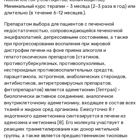
Минимальный курс терапии – 3 месяца (2–3 раза в год) или
длительно (в течение 6–12 месяцев.).
Препаратом выбора для пациентов с печеночной
недостаточностью, сопровождающейся печеночной
энцефалопатией, депрессивными состояниями, а также
при прогрессировании воспаления при жировой
дистрофии печени на фоне приема алкоголя и
гепатотоксических препаратов (статинов,
противотуберкулезных, противоопухолевых,
нестероидных противовоспалительных средств,
парацетамола, эстрогенов, анаболических стероидов,
антибиотиков, антиретровирусных препаратов,
фитопрепаратов) является адеметионин (Гептрал) –
биологически активное соединение, аналогичное
внутриклеточному адеметионину, входящее в состав всех
тканей и жидких сред организма. Ежесуточно 8 г
эндогенного адеметионина синтезируется в печени из
аденозина и метионина [8]. Его молекула участвует в
реакциях транметилирования как донор метильной
группы, а также является предшественником тиоловых