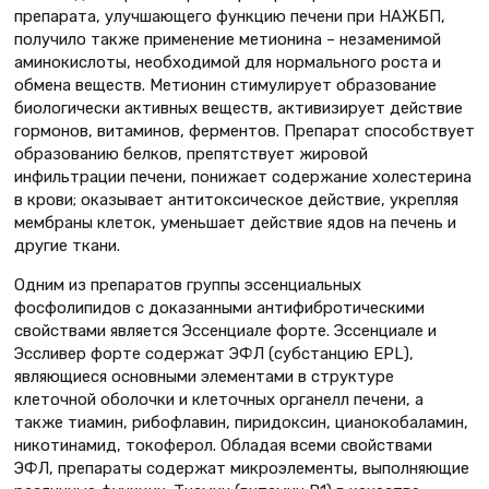
препарата, улучшающего функцию печени при НАЖБП,
получило также применение метионина – незаменимой
аминокислоты, необходимой для нормального роста и
обмена веществ. Метионин стимулирует образование
биологически активных веществ, активизирует действие
гормонов, витаминов, ферментов. Препарат способствует
образованию белков, препятствует жировой
инфильтрации печени, понижает содержание холестерина
в крови; оказывает антитоксическое действие, укрепляя
мембраны клеток, уменьшает действие ядов на печень и
другие ткани.
Одним из препаратов группы эссенциальных
фосфолипидов с доказанными антифибротическими
свойствами является Эссенциале форте. Эссенциале и
Эссливер форте содержат ЭФЛ (субстанцию EPL),
являющиеся основными элементами в структуре
клеточной оболочки и клеточных органелл печени, а
также тиамин, рибофлавин, пиридоксин, цианокобаламин,
никотинамид, токоферол. Обладая всеми свойствами
ЭФЛ, препараты содержат микроэлементы, выполняющие