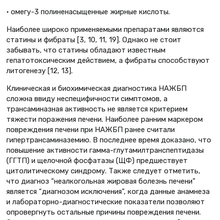
• омегу-3 полиненасыщенные жирные кислоты.
Наиболее широко применяемыми препаратами являются
статины и фибраты [3, 10, 11, 19]. Однако не стоит
забывать, что статины обладают известным
гепатотоксическим действием, а фибраты способствуют
литогенезу [12, 13].
Клиническая и биохимическая диагностика НАЖБП
сложна ввиду неспецифичности симптомов, а
трансаминазная активность не является критерием
тяжести поражения печени. Наиболее ранним маркером
повреждения печени при НАЖБП ранее считали
гипертрансаминаземию. В последнее время доказано, что
повышение активности гамма-глутамилтранспептидазы
(ГГТП) и щелочной фосфатазы (ЩФ) предшествует
цитолитическому синдрому. Также следует отметить,
что диагноз “неалкогольная жировая болезнь печени”
является “диагнозом исключения”, когда данные анамнеза
и лабораторно-диагностические показатели позволяют
опровергнуть остальные причины повреждения печени.