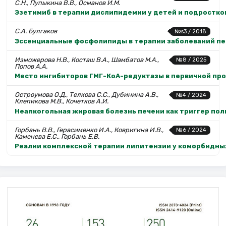
С.Н., Пупыкина В.В., Османов И.М.
Эзетимиб в терапии дислипидемии у детей и подростков
С.А. Булгаков
№s3 / 2018
Эссенциальные фосфолипиды в терапии заболеваний п
Изможерова Н.В., Косташ В.А., Шамбатов М.А.,
№8 / 2025
Попов А.А.
Место ингибиторов ГМГ-КоА-редуктазы в первичной пр
Остроумова О.Д., Телкова С.С., Дубинина А.В.,
№4 / 2024
Клепикова М.В., Кочетков А.И.
Неалкогольная жировая болезнь печени как триггер пол
Горбань В.В., Герасименко И.А., Ковригина И.В.,
№6 / 2024
Каменева Е.С., Горбань Е.В.
Реалии комплексной терапии липитензии у коморбидны