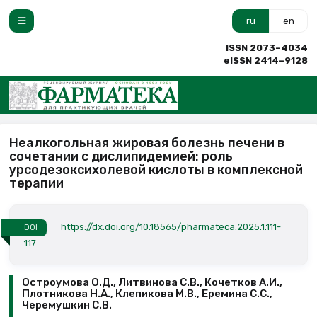
ru
en
ISSN 2073–4034
eISSN 2414–9128
Неалкогольная жировая болезнь печени в
сочетании с дислипидемией: роль
урсодезоксихолевой кислоты в комплексной
терапии
https://dx.doi.org/10.18565/pharmateca.2025.1.111-
DOI
117
Остроумова О.Д., Литвинова С.В., Кочетков А.И.,
Плотникова Н.А., Клепикова М.В., Еремина С.С.,
Черемушкин С.В.