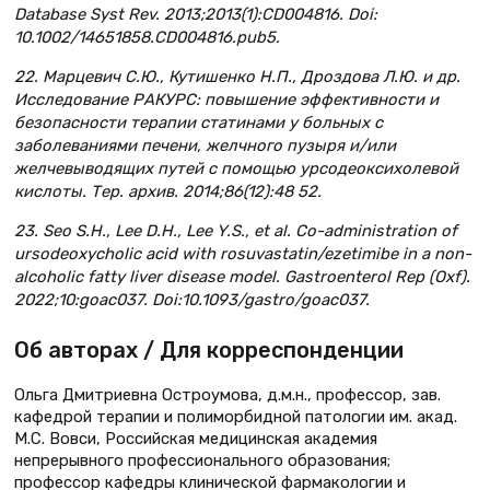
Database Syst Rev. 2013;2013(1):CD004816. Doi:
10.1002/14651858.CD004816.pub5.
22. Марцевич С.Ю., Кутишенко Н.П., Дроздова Л.Ю. и др.
Исследование РАКУРС: повышение эффективности и
безопасности терапии статинами у больных с
заболеваниями печени, желчного пузыря и/или
желчевыводящих путей с помощью урсодеоксихолевой
кислоты. Тер. архив. 2014;86(12):48 52.
23. Seo S.H., Lee D.H., Lee Y.S., et al. Co-administration of
ursodeoxycholic acid with rosuvastatin/ezetimibe in a non-
alcoholic fatty liver disease model. Gastroenterol Rep (Oxf).
2022;10:goac037. Doi:10.1093/gastro/goac037.
Об авторах / Для корреспонденции
Ольга Дмитриевна Остроумова, д.м.н., профессор, зав.
кафедрой терапии и полиморбидной патологии им. акад.
М.С. Вовси, Российская медицинская академия
непрерывного профессионального образования;
профессор кафедры клинической фармакологии и