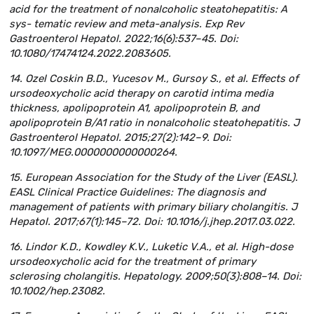
acid for the treatment of nonalcoholic steatohepatitis: A
sys- tematic review and meta-analysis. Exp Rev
Gastroenterol Hepatol. 2022;16(6):537–45. Doi:
10.1080/17474124.2022.2083605.
14. Ozel Coskin B.D., Yucesov M., Gursoy S., et al. Effects of
ursodeoxycholic acid therapy on carotid intima media
thickness, apolipoprotein A1, apolipoprotein B, and
apolipoprotein B/A1 ratio in nonalcoholic steatohepatitis. J
Gastroenterol Hepatol. 2015;27(2):142–9. Doi:
10.1097/MEG.0000000000000264.
15. European Association for the Study of the Liver (EASL).
EASL Clinical Practice Guidelines: The diagnosis and
management of patients with primary biliary cholangitis. J
Hepatol. 2017;67(1):145–72. Doi: 10.1016/j.jhep.2017.03.022.
16. Lindor K.D., Kowdley K.V., Luketic V.A., et al. High-dose
ursodeoxycholic acid for the treatment of primary
sclerosing cholangitis. Hepatology. 2009;50(3):808–14. Doi:
10.1002/hep.23082.