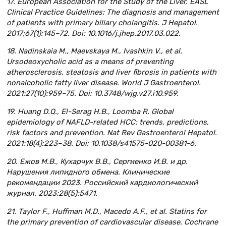
17. European Association for the Study of the Liver. EASL
Clinical Practice Guidelines: The diagnosis and management
of patients with primary biliary cholangitis. J Hepatol.
2017;67(1):145–72. Doi: 10.1016/j.jhep.2017.03.022.
18. Nadinskaia M., Maevskaya M., Ivashkin V., et al.
Ursodeoxycholic acid as a means of preventing
atherosclerosis, steatosis and liver fibrosis in patients with
nonalcoholic fatty liver disease. World J Gastroenterol.
2021;27(10):959–75. Doi: 10.3748/wjg.v27.i10.959.
19. Huang D.Q., El-Serag H.B., Loomba R. Global
epidemiology of NAFLD-related HCC: trends, predictions,
risk factors and prevention. Nat Rev Gastroenterol Hepatol.
2021;18(4):223–38. Doi: 10.1038/s41575-020-00381-6.
20. Ежов М.В., Кухарчук В.В., Сергиенко И.В. и др.
Нарушения липидного обмена. Клинические
рекомендации 2023. Российский кардиологический
журнал. 2023;28(5):5471.
21. Taylor F., Huffman M.D., Macedo A.F., et al. Statins for
the primary prevention of cardiovascular disease. Cochrane