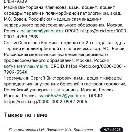
5454-9339
Мария Викторовна Клепикова, к.м.н., доцент, доцент
кафедры терапии и полиморбидной патологии им. акад.
М.С. Вовси, Российская медицинская академия
непрерывного профессионального образования, Москва,
Россия;
pelageam@yandex.ru
, ORCID: https://orcid.org/0000-
0003-4258-1889
Софья Сергеевна Еремина, ординатор 2-го года кафедры
терапии и полиморбидной патологии им. акад. М.С. Вовси,
Российская медицинская академия непрерывного
профессионального образования, Москва, Россия;
sofya.eremina@mail.ru
, ORCID: https://orcid.org/0000-0001-
7989-354X
Черемушкин Сергей Викторович, к.м.н., доцент кафедры
пропедевтики внутренних болезней и гастроэнтерологии,
Российский университет медицины, Москва, Россия
Москва, Россия;
svch555362@yandex.ru
, ORCID:
https://orcid.org/0000-0002-0982-2006
Также по теме
Пшеничникова И.И., Захарова И.Н., Борзакова
№7 / 2025