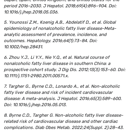
period 2016–2030. J Hepatol. 2018;69(4):896–904. Doi:
10.1016/j.jhep.2018.05.036.
5. Younossi Z.M., Koenig A.B., Abdelatif D., et al. Global
epidemiology of nonalcoholic fatty liver disease-Meta-
analytic assessment of prevalence, incidence, and
outcomes. Hepatology. 2016;64(1):73–84. Doi:
10.1002/hep.28431.
6. Zhou Y.J., Li Y.Y., Nie Y.Q., et al. Natural course of
nonalcoholic fatty liver disease in southern China: a
prospective cohort study. J Dig Dis. 2012;13(3):153–60. Doi:
10.1111/j.1751-2980.2011.00571.x.
7. Targher G., Byrne C.D., Lonardo A., et al. Non-alcoholic
fatty liver disease and risk of incident cardiovascular
disease: A meta-analysis. J Hepatol. 2016;65(3):589–600.
Doi: 10.1016/j.jhep.2016.05.013.
8. Byrne C.D., Targher G. Non-alcoholic fatty liver disease-
related risk of cardiovascular disease and other cardiac
complications. Diab Obes Metab. 2022;24(Suppl. 2):28–43.