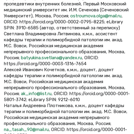
пропедевтики внутренних болезней, Первый Московский
медицинский университет им. И.М. Сеченова (Сеченовский
Университет), Москва, Россия;
ostroumova.olga@mail.ru
,
ORCID: https://orcid.org/0000-0002-0795-8225; eLibrary
SPIN: 3910-6585 (автор, ответственный за переписку)
Светлана Владимировна Литвинова, к.м.н., ассистент
кафедры терапии и полиморбидной патологии им. акад.
М.С. Вовси, Российская медицинская академия
непрерывного профессионального образования, Москва,
Россия;
batyukina.svetlana@yandex.ru
, ORCID:
https://orcid.org/0000-0003-1316-7654
Алексей Иванович Кочетков, к.м.н., доцент, доцент
кафедры терапии и полиморбидной патологии им. акад.
М.С. Вовси, Российская медицинская академия
непрерывного профессионального образования, Москва,
Россия;
ak_info@list.ru
, ORCID: https://orcid.org/0000-0001-
5801-3742; eLibrary SPIN: 9212-6010
Наталья Андреевна Плотникова, к.м.н., доцент кафедры
терапии и полиморбидной патологии им. акад. М.С. Вовси,
Российская медицинская академия непрерывного
профессионального образования, Москва, Россия;
na_tasah_90@mail.ru
, ORCID: https://orcid.org/0000-0001-