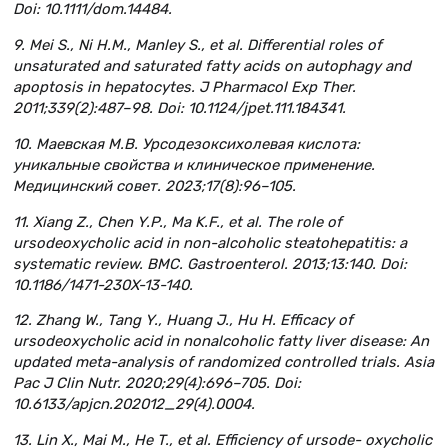
Doi: 10.1111/dom.14484.
9. Mei S., Ni H.M., Manley S., et al. Differential roles of
unsaturated and saturated fatty acids on autophagy and
apoptosis in hepatocytes. J Pharmacol Exp Ther.
2011;339(2):487–98. Doi: 10.1124/jpet.111.184341.
10. Маевская М.В. Урсодезоксихолевая кислота:
уникальные свойства и клиническое применение.
Медицинский совет. 2023;17(8):96–105.
11. Xiang Z., Chen Y.P., Ma K.F., et al. The role of
ursodeoxycholic acid in non-alcoholic steatohepatitis: a
systematic review. BMC. Gastroenterol. 2013;13:140. Doi:
10.1186/1471-230X-13-140.
12. Zhang W., Tang Y., Huang J., Hu H. Efficacy of
ursodeoxycholic acid in nonalcoholic fatty liver disease: An
updated meta-analysis of randomized controlled trials. Asia
Pac J Clin Nutr. 2020;29(4):696–705. Doi:
10.6133/apjcn.202012_29(4).0004.
13. Lin X., Mai M., He T., et al. Efficiency of ursode- oxycholic