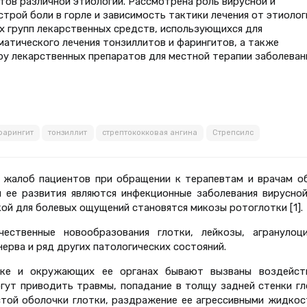
тов различной этиологии. Рассмотрена роль вирусной и
трой боли в горле и зависимость тактики лечения от этиолог
х групп лекарственных средств, использующихся для
матического лечения тонзиллитов и фарингитов, а также
у лекарственных препаратов для местной терапии заболеван
фарингит
тонзиллит
стрептококковая ангина
Стрепсилс
х жалоб пациентов при обращении к терапевтам и врачам о
 ее развития являются инфекционные заболевания вирусной
ой для болевых ощущений становятся микозы ротоглотки [1].
ственные новообразования глотки, лейкозы, агранулоци
ерва и ряд других патологических состояний.
тке и окружающих ее органах бывают вызваны воздейст
гут приводить травмы, попадание в толщу задней стенки гл
стой оболочки глотки, раздражение ее агрессивными жидкос