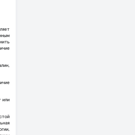
ляет
нным
нить
ичие
лин,
ичие
 или
стой
ьная
огии,