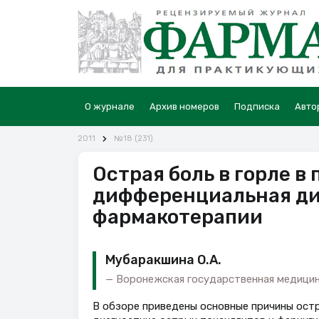
О журнале
Архив номеров
Подписка
Авто
2011
№18 (231)
Острая боль в горле в
дифференциальная ди
фармакотерапии
Мубаракшина О.А.
Воронежская государственная медицинс
В обзоре приведены основные причины остр