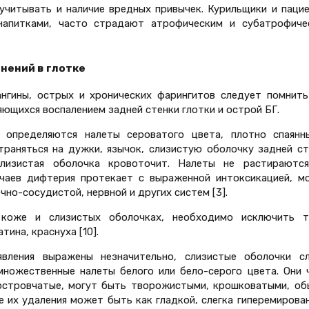
учитывать и наличие вредных привычек. Курильщики и пацие
напитками, часто страдают атрофическим и субатрофиче
нений в глотке
нгины, острых и хронических фарингитов следует помнить
яющихся воспалением задней стенки глотки и острой БГ.
 определяются налеты сероватого цвета, плотно спаянн
раняться на дужки, язычок, слизистую оболочку задней ст
слизистая оболочка кровоточит. Налеты не растираются
учаев дифтерия протекает с выраженной интоксикацией, м
но-сосудистой, нервной и других систем [3].
коже и слизистых оболочках, необходимо исключить т
тина, краснуха [10].
вления выражены незначительно, слизистые оболочки сл
множественные налеты белого или бело-серого цвета. Они 
 островчатые, могут быть творожистыми, крошковатыми, об
е их удаления может быть как гладкой, слегка гиперемирова