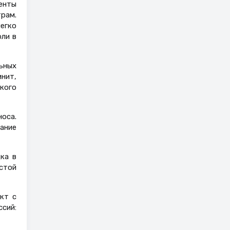
енты
рам.
егко
оли в
ьных
нит,
кого
оса.
ание
ка в
стой
кт с
сий: