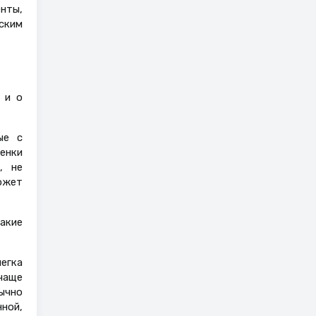
нты,
ским
 и о
ые с
енки
, не
ожет
акие
егка
чаще
ычно
нной,