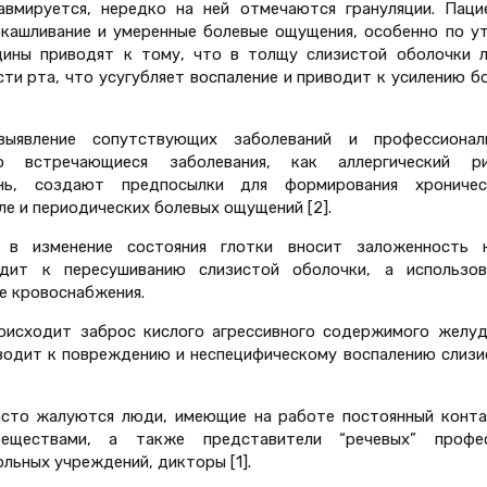
равмируется, нередко на ней отмечаются грануляции. Паци
окашливание и умеренные болевые ощущения, особенно по ут
ины приводят к тому, что в толщу слизистой оболочки л
ти рта, что усугубляет воспаление и приводит к усилению б
ыявление сопутствующих заболеваний и профессионал
 встречающиеся заболевания, как аллергический ри
знь, создают предпосылки для формирования хроничес
ле и периодических болевых ощущений [2].
 в изменение состояния глотки вносит заложенность н
дит к пересушиванию слизистой оболочки, а использов
е кровоснабжения.
исходит заброс кислого агрессивного содержимого желуд
иводит к повреждению и неспецифическому воспалению слизи
асто жалуются люди, имеющие на работе постоянный конта
еществами, а также представители “речевых” профес
льных учреждений, дикторы [1].