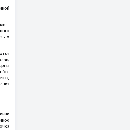
енной
ожет
ного
ть о
ются
niae
,
ерны
нобы,
иты,
ения
ение
нное
очка