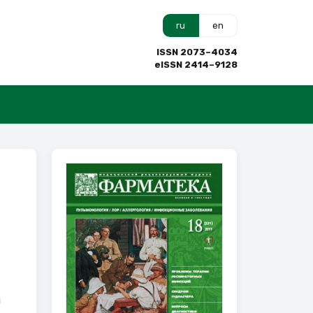
ru
en
ISSN 2073–4034
eISSN 2414–9128
й