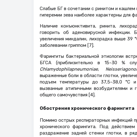
Слабые БГ в сочетании с ринитом и кашлем
гиперемии зева наиболее характерны для фа
Наличие конъюнктивита, ринита, лихора
говорить об аденовирусной инфекции. Б
увеличения миндалин, лихорадка выше 39 
заболевании гриппом [7].
Фарингиты бактериальной этиологии встр
БГСА (приблизительно в 15–30 % сл
Chlamydophila
pneumoniae
,
Neisseria
gono
выраженные боли в области глотки, увелич
подъем температуры до 37,5–38,0 °С и 
вызванные атипичными возбудителями и 
общего самочувствия [4].
Обострения хронического фарингита
Помимо острых респираторных инфекций пр
хронического фарингита. Под действием
раздражение задней стенки глотки, в ря