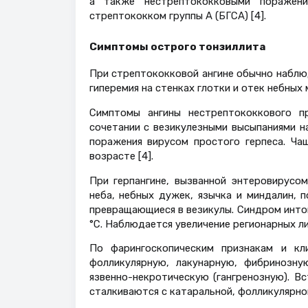
а также нестрептококковыми поражени
стрептококком группы А (БГСА) [4].
Симптомы острого тонзиллита
При стрептококковой ангине обычно наблю
гиперемия на стенках глотки и отек небных 
Симптомы ангины нестрептококкового п
сочетании с везикулезными высыпаниями н
поражения вирусом простого герпеса. Чащ
возрасте [4].
При герпангине, вызванной энтеровирусом
неба, небных дужек, язычка и миндалин, 
превращающиеся в везикулы. Синдром инто
°С. Наблюдается увеличение регионарных ли
По фарингоскопическим признакам и кл
фолликулярную, лакунарную, фибринозную
язвенно-некротическую (гангренозную). 
сталкиваются с катаральной, фолликулярной