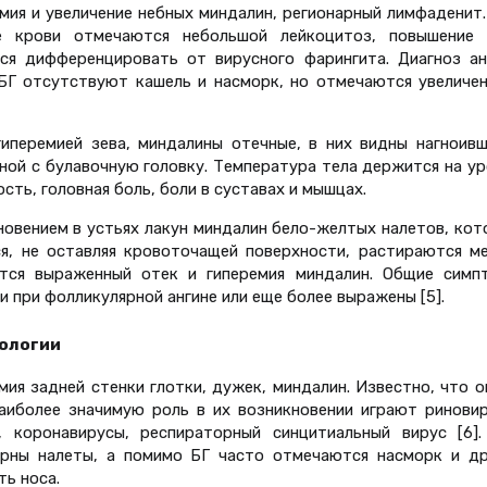
мия и увеличение небных миндалин, регионарный лимфаденит
е крови отмечаются небольшой лейкоцитоз, повышение 
ся дифференцировать от вирусного фарингита. Диагноз ан
 БГ отсутствуют кашель и насморк, но отмечаются увеличен
гиперемией зева, миндалины отечные, в них видны нагноивш
ной с булавочную головку. Температура тела держится на ур
сть, головная боль, боли в суставах и мышцах.
новением в устьях лакун миндалин бело-желтых налетов, ко
ся, не оставляя кровоточащей поверхности, растираются м
тся выраженный отек и гиперемия миндалин. Общие симп
 при фолликулярной ангине или еще более выражены [5].
ологии
ия задней стенки глотки, дужек, миндалин. Известно, что 
аиболее значимую роль в их возникновении играют риновир
, коронавирусы, респираторный синцитиальный вирус [6].
ерны налеты, а помимо БГ часто отмечаются насморк и др
ть носа.