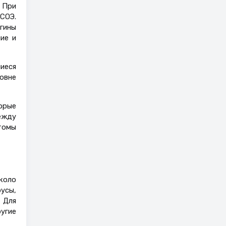
. При
СОЭ.
гины
ие и
иеся
овне
торые
ежду
томы
около
усы,
 Для
угие