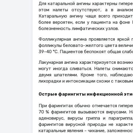
Для катаральной ангины характерны гипере
этом налеты отсутствуют, а в анализ
Катаральную ангину чаще всего приходит
более вероятен, если у пациента на фоне
болезненность лимфатических узлов.
Фолликулярная ангина проявляется яркой 
фолликулы беловато-желтого цвета величи
39–40 °С. Пациентов беспокоят общая слабо
Лакунарная ангина характеризуется возник
могут иногда сливаться. Налеты снимают
двумя шпателями. Кроме того, наблюдаю
лихорадки и интоксикации схожи с таковыми
Острые фарингиты инфекционной эти
При фарингитах обычно отмечается гиперем
70 % фарингитов вызываются вирусами. Н
аденовирус, вирусы гриппа и парагриппа
фарингитов вирусной природы не характ
катаральные явления – чихание, заложеннос