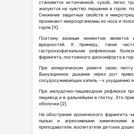
становится истонченной, сухой, легко т
жалуются на чувство першения в горле, п
Снижение защитных свойств и микротрещ
проникают микроорганизмы из носа и полос
горле [9].
Поэтому важным моментом является в
вредностей. К примеру, такие часто
гастроэзофагеальная рефлюксная боле
фарингита, постоянного дискомфорта в гор
При аллергическом рините свою лепту
Вынужденное дыхание через рот приво
сосудосуживающих капель – к ухудшению е
При желудочно-пищеводном рефлюксе про
пищевод и в дальнейшем в глотку. Это пр
оболочки [2].
На обострения хронического фарингита ч
пылью и агрессивными химическими в
преподаватели, воспитатели детских дошко