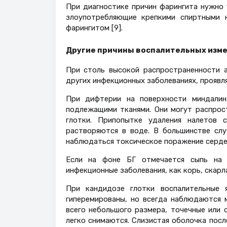
При диагностике причин фарингита нужно 
злоупотребляющие крепкими спиртными 
фарингитом [9].
Другие причины воспалительных изме
При столь высокой распространенности а
других инфекционных заболеваниях, проявл
При дифтерии на поверхности миндалин
подлежащими тканями. Они могут распрост
глотки. Припопытке удаления налетов 
растворяются в воде. В большинстве сл
наблюдаться токсическое поражение сердеч
Если на фоне БГ отмечается сыпь на 
инфекционные заболевания, как корь, скарла
При кандидозе глотки воспалительные я
гиперемированы, но всегда наблюдаются 
всего небольшого размера, точечные или
легко снимаются. Слизистая оболочка посл