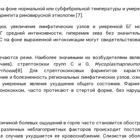
 на фоне нормальной или субфебрильной температуры и умер
рингита риновирусной этиологии [7].
дки, увеличения лимфатических узлов и умеренной БГ м
Г средней интенсивности, гиперемия зева без значитель
°С на фоне выраженной интоксикации могут свидетельствова
ечаются реже. Наиболее значимыми их возбудителями явля
учаев), стрептококки групп C и G,
Mycoplasma
pneumo
rrhoeae
[8]. Для стрептококковых фарингитов характ
ение и болезненность региональных лимфатических узлов, оз
умеренные явления ухудшения общего состояния. Фаринг
гонококком, часто протекают в стертой форме, без наруш
ичиной болевых ощущений в горле часто становится обостр
 различных неблагоприятных факторов происходит постоя
де случаев ухудшается ее кровоснабжение. Слизистая обол