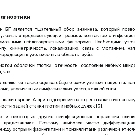
агностики
и БГ является тщательный сбор анамнеза, который позво
ику, связь с предшествующей травмой, контактом с инфекцио
зможными неблагоприятными факторами. Необходимо уточ
лу, симметричность, локализацию, связь с глотанием, нал
иррадиации в ухо, височную область, зубы.
стой оболочки глотки, отечность, состояние небных минда
 язв.
 являются также оценка общего самочувствия пациента, нал
ома, увеличенных лимфатических узлов, кожной сыпи.
 анализ крови. А при подозрении на стрептококковую ангину
сти задней стенки глотки и небных дужек [3].
их и некоторых других неинфекционных поражений слизи
 представляет. Поэтому наиболее часто дифференциал
между острыми фарингитами и тонзиллитами различной этиол