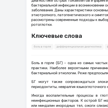
диагностике острых тонзиллитов и фаринги
бактериальной инфекции в возникновении ос
заболевания. Даны характеристики основны
этиотропного, патогенетического и симпто
рассмотрены современные подходы к выбор
ротоглотки.
Ключевые слова
боль в горле
дифференциальная диагностика
Боль в горле (БГ) – одна из самых часты
практики. Наиболее вероятными причинами
бактериальной этиологии. Реже предпосылк
БГ могут также сопровождаться злокаче
периодонтиты, невралгия языкоглоточного н
Иногда воспалительные процессы в гло
неинфекционных факторов. К острой БГ мо
или миндалин инородных тел, ожоги слизи