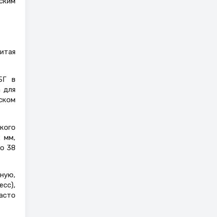
ским
итая
БГ в
 для
ском
кого
 мм,
о 38
ную,
сс),
асто