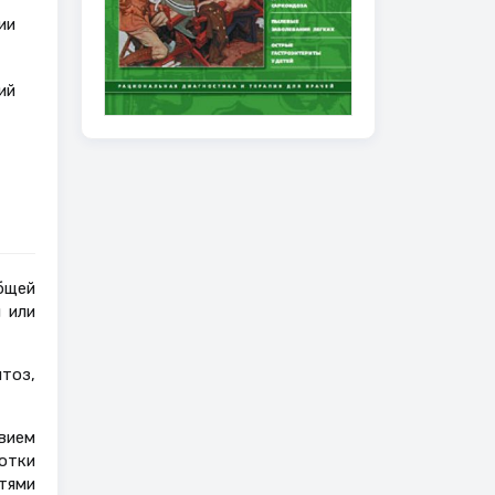
ии
ий
бщей
 или
тоз,
вием
отки
тями