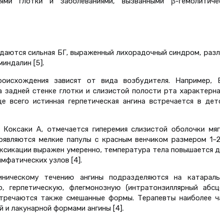
ями глотки и заболеваниями, вызванными β-гемолитиче
даются сильная БГ, выраженный лихорадочный синдром, разл
миндалин [5].
роисхождения зависят от вида возбудителя. Например, 
а задней стенке глотки и слизистой полости рта характерна
е всего истинная герпетическая ангина встречается в дет
 Коксаки А, отмечается гиперемия слизистой оболочки мяг
появляются мелкие папулы с красным венчиком размером 1–2
ксикации выражен умеренно, температура тела повышается д
мфатических узлов [4].
иническому течению ангины подразделяются на катараль
, герпетическую, флегмонозную (интратонзиллярный абсце
Встречаются также смешанные формы. Терапевты наиболее ч
 и лакунарной формами ангины [4].