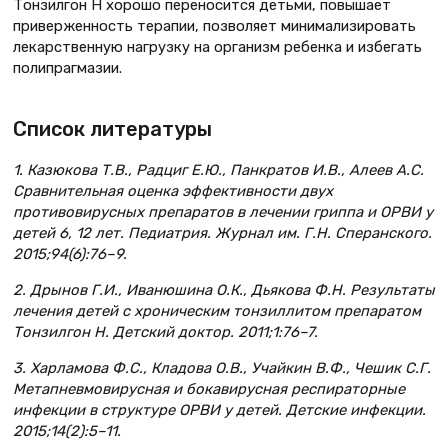
Тонзилгон Н хорошо переносится детьми, повышает
приверженность терапии, позволяет минимализировать
лекарственную нагрузку на организм ребенка и избегать
полипрагмазии.
Список литературы
1. Казюкова Т.В., Радциг Е.Ю., Панкратов И.В., Алеев А.С.
Сравнительная оценка эффективности двух
противовирусных препаратов в лечении гриппа и ОРВИ у
детей 6, 12 лет. Педиатрия. Журнал им. Г.Н. Сперанского.
2015;94(6):76–9.
2. Дрынов Г.И., Иванюшина О.К., Дьякова Ф.Н. Результаты
лечения детей с хроническим тонзиллитом препаратом
Тонзилгон Н. Детский доктор. 2011;1:76–7.
3. Харламова Ф.С., Кладова О.В., Учайкин В.Ф., Чешик С.Г.
Метапневмовирусная и бокавирусная респираторные
инфекции в структуре ОРВИ у детей. Детские инфекции.
2015;14(2):5–11.