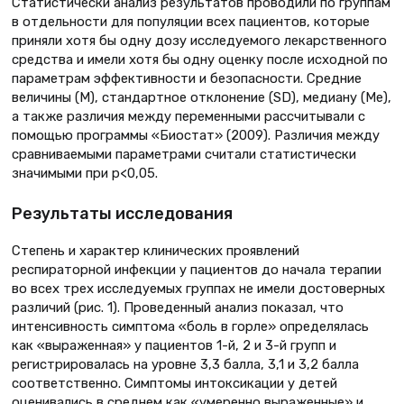
Статистически анализ результатов проводили по группам
в отдельности для популяции всех пациентов, которые
приняли хотя бы одну дозу исследуемого лекарственного
средства и имели хотя бы одну оценку после исходной по
параметрам эффективности и безопасности. Средние
величины (М), стандартное отклонение (SD), медиану (Ме),
а также различия между переменными рассчитывали с
помощью программы «Биостат» (2009). Различия между
сравниваемыми параметрами считали статистически
значимыми при p<0,05.
Результаты исследования
Степень и характер клинических проявлений
респираторной инфекции у пациентов до начала терапии
во всех трех исследуемых группах не имели достоверных
различий (рис. 1). Проведенный анализ показал, что
интенсивность симптома «боль в горле» определялась
как «выраженная» у пациентов 1-й, 2 и 3-й групп и
регистрировалась на уровне 3,3 балла, 3,1 и 3,2 балла
соответственно. Симптомы интоксикации у детей
оценивались в среднем как «умеренно выраженные» и