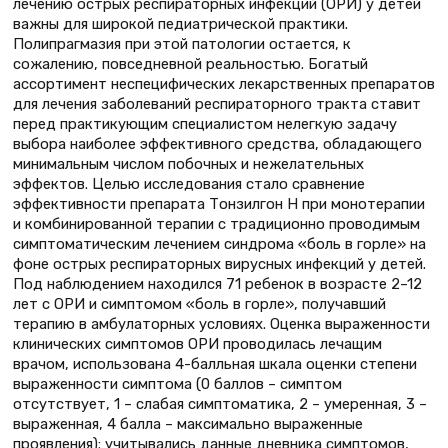
лечению острых респираторных инфекций (ОРИ) у детей
важны для широкой педиатрической практики.
Полипрагмазия при этой патологии остается, к
сожалению, повседневной реальностью. Богатый
ассортимент неспецифических лекарственных препаратов
для лечения заболеваний респираторного тракта ставит
перед практикующим специалистом нелегкую задачу
выбора наиболее эффективного средства, обладающего
минимальным числом побочных и нежелательных
эффектов. Целью исследования стало сравнение
эффективности препарата Тонзилгон Н при монотерапии
и комбинированной терапии с традиционно проводимым
симптоматическим лечением синдрома «боль в горле» на
фоне острых респираторных вирусных инфекций у детей.
Под наблюдением находился 71 ребенок в возрасте 2–12
лет с ОРИ и симптомом «боль в горле», получавший
терапию в амбулаторных условиях. Оценка выраженности
клинических симптомов ОРИ проводилась лечащим
врачом, использована 4-балльная шкала оценки степени
выраженности симптома (0 баллов – симптом
отсутствует, 1 – слабая симптоматика, 2 – умеренная, 3 –
выраженная, 4 балла – максимально выраженные
проявления); учитывались данные дневника симптомов,