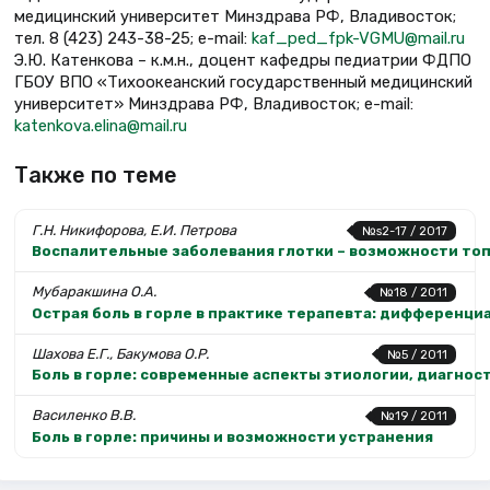
медицинский университет Минздрава РФ, Владивосток;
тел. 8 (423) 243-38-25; e-mail:
kaf_ped_fpk-VGMU@mail.ru
Э.Ю. Катенкова – к.м.н., доцент кафедры педиатрии ФДПО
ГБОУ ВПО «Тихоокеанский государственный медицинский
университет» Минздрава РФ, Владивосток; e-mail:
katenkova.elina@mail.ru
Также по теме
Г.Н. Никифорова, Е.И. Петрова
№s2-17 / 2017
Воспалительные заболевания глотки – возможности то
Мубаракшина О.А.
№18 / 2011
Острая боль в горле в практике терапевта: дифференц
Шахова Е.Г., Бакумова О.Р.
№5 / 2011
Боль в горле: современные аспекты этиологии, диагнос
Василенко В.В.
№19 / 2011
Боль в горле: причины и возможности устранения