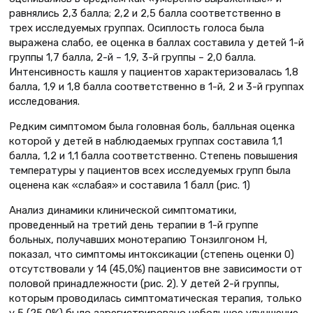
равнялись 2,3 балла; 2,2 и 2,5 балла соответственно в
трех исследуемых группах. Осиплость голоса была
выражена слабо, ее оценка в баллах составила у детей 1-й
группы 1,7 балла, 2-й – 1,9, 3-й группы – 2,0 балла.
Интенсивность кашля у пациентов характеризовалась 1,8
балла, 1,9 и 1,8 балла соответственно в 1-й, 2 и 3-й группах
исследования.
Редким симптомом была головная боль, балльная оценка
которой у детей в наблюдаемых группах составила 1,1
балла, 1,2 и 1,1 балла соответственно. Степень повышения
температуры у пациентов всех исследуемых групп была
оценена как «слабая» и составила 1 балл (рис. 1)
Анализ динамики клинической симптоматики,
проведенный на третий день терапии в 1-й группе
больных, получавших монотерапию Тонзилгоном Н,
показал, что симптомы интоксикации (степень оценки 0)
отсутствовали у 14 (45,0%) пациентов вне зависимости от
половой принадлежности (рис. 2). У детей 2-й группы,
которым проводилась симптоматическая терапия, только
у 5 (25,0%) было зарегистрировано небольшое улучшение