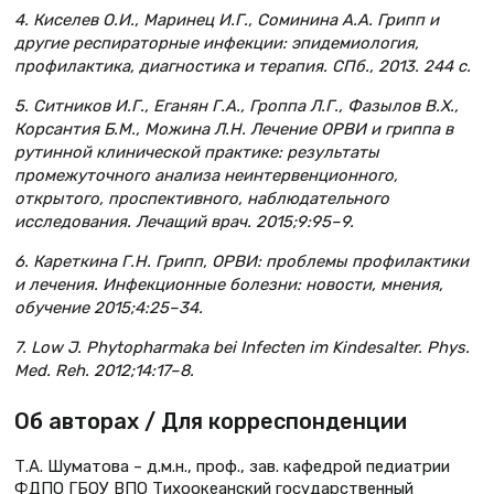
4. Киселев О.И., Маринец И.Г., Соминина А.А. Грипп и
другие респираторные инфекции: эпидемиология,
профилактика, диагностика и терапия. СПб., 2013. 244 с.
5. Ситников И.Г., Еганян Г.А., Гроппа Л.Г., Фазылов В.Х.,
Корсантия Б.М., Можина Л.Н. Лечение ОРВИ и гриппа в
рутинной клинической практике: результаты
промежуточного анализа неинтервенционного,
открытого, проспективного, наблюдательного
исследования. Лечащий врач. 2015;9:95–9.
6. Кареткина Г.Н. Грипп, ОРВИ: проблемы профилактики
и лечения. Инфекционные болезни: новости, мнения,
обучение 2015;4:25–34.
7. Low J. Phytopharmaka bei Infecten im Kindesalter. Phys.
Med. Reh. 2012;14:17–8.
Об авторах / Для корреспонденции
Т.А. Шуматова – д.м.н., проф., зав. кафедрой педиатрии
ФДПО ГБОУ ВПО Тихоокеанский государственный