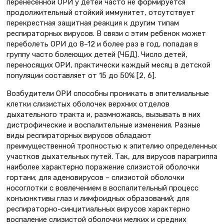
перенесенной ОРИ у детей часто не формируется
продолжительный стойкий иммунитет, отсутствует
перекрестная защитная реакция к другим типам
респираторных вирусов. В связи с этим ребенок может
переболеть ОРИ до 8–12 и более раз в год, попадая в
группу часто болеющих детей (ЧБД). Число детей,
переносящих ОРИ, практически каждый месяц в детской
популяции составляет от 15 до 50% [2, 6].
Возбудители ОРИ способны проникать в эпителиальные
клетки слизистых оболочек верхних отделов
дыхательного тракта и, размножаясь, вызывать в них
дистрофические и воспалительные изменения. Разные
виды респираторных вирусов обладают
преимущественной тропностью к эпителию определенных
участков дыхательных путей. Так, для вирусов парагриппа
наиболее характерно поражение слизистой оболочки
гортани; для аденовирусов – слизистой оболочки
носоглотки с вовлечением в воспалительный процесс
конъюнктивы глаз и лимфоидных образований; для
респираторно-синцитиальных вирусов характерно
воспаление слизистой оболочки мелких и средних