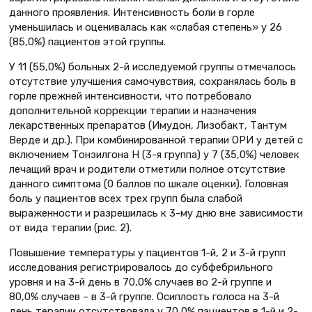
данного проявления. Интенсивность боли в горле
уменьшилась и оценивалась как «слабая степень» у 26
(85,0%) пациентов этой группы.
У 11 (55,0%) больных 2-й исследуемой группы отмечалось
отсутствие улучшения самочувствия, сохранялась боль в
горле прежней интенсивности, что потребовало
дополнительной коррекции терапии и назначения
лекарственных препаратов (Имудон, Лизобакт, Тантум
Верде и др.). При комбинированной терапии ОРИ у детей с
включением Тонзилгона Н (3-я группа) у 7 (35,0%) человек
лечащий врач и родители отметили полное отсутствие
данного симптома (0 баллов по шкале оценки). Головная
боль у пациентов всех трех групп была слабой
выраженности и разрешилась к 3-му дню вне зависимости
от вида терапии (рис. 2).
Повышение температуры у пациентов 1-й, 2 и 3-й групп
исследования регистрировалось до субфебрильного
уровня и на 3-й день в 70,0% случаев во 2-й группе и
80,0% случаев – в 3-й группе. Осиплость голоса на 3-й
день терапии отсутствовала у 70,0% пациентов в 1-й и 2-