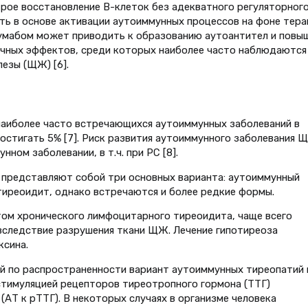
рое восстановление В-клеток без адекватного регуляторног
ь в основе активации аутоиммунных процессов на фоне тера
зумабом может приводить к образованию аутоантител и повы
чных эффектов, среди которых наиболее часто наблюдаются
езы (ЩЖ) [6].
аиболее часто встречающихся аутоиммунных заболеваний в
остигать 5% [7]. Риск развития аутоиммунного заболевания 
ном заболевании, в т.ч. при РС [8].
представляют собой три основных варианта: аутоиммунный
 тиреоидит, однако встречаются и более редкие формы.
том хронического лимфоцитарного тиреоидита, чаще всего
вследствие разрушения ткани ЩЖ. Лечение гипотиреоза
ксина.
й по распространенности вариант аутоиммунных тиреопатий 
стимуляцией рецепторов тиреотропного гормона (ТТГ)
АТ к рТТГ). В некоторых случаях в организме человека