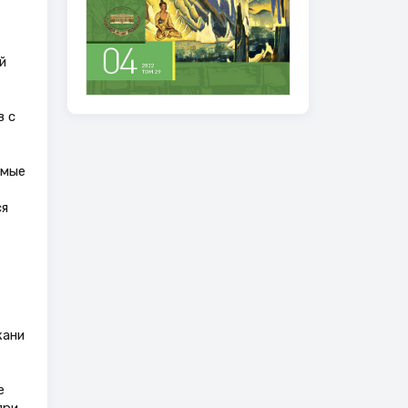
й
в с
емые
ся
кани
е
при