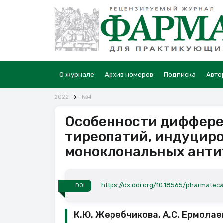
О журнале
Архив номеров
Подписка
Авто
2022
№4
Особенности диффере
тиреопатий, индуцир
моноклональных анти
https://dx.doi.org/10.18565/pharmatec
DOI
К.Ю. Жеребчикова, А.С. Ермолаев