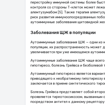
перестройку иммунной системы: более быст
контроля со стороны Т-клеток может лежат
алемтузумабом [5]. Также терапия алемту
риск развития иммуноопосредованных побо
аутоиммунные заболевания щитовидной жел
Заболевания ЩЖ в популяции
Аутоиммунные заболевания ЩЖ — одни из н
популяции, их распространенность может д
увеличивается при уже имеющемся аутоиммун
Аутоиммунные заболевания ЩЖ чаще всего 
гипотиреоз, болезнь Грейвса и безболевой
Аутоиммунный гипотиреоз является вариан
приводящего к необратимому гипотиреозу 
заключается в приеме синтетического тиро
Болезнь Грейвса представляет собой второ
проявляется тиреотоксикозом, вызванным 
посредством антител к данному рецептору (