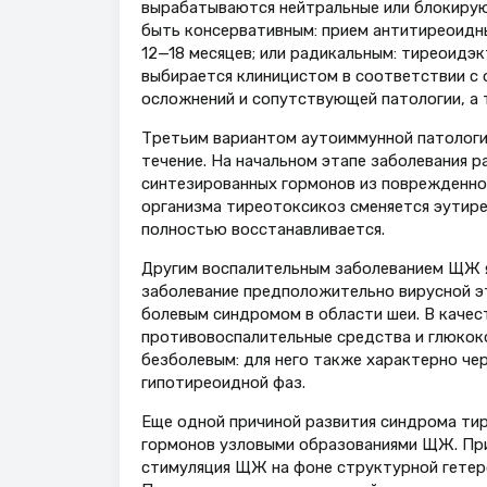
вырабатываются нейтральные или блокирую
быть консервативным: прием антитиреоидн
12—18 месяцев; или радикальным: тиреоидэ
выбирается клиницистом в соответствии с 
осложнений и сопутствующей патологии, а 
Третьим вариантом аутоиммунной патолог
течение. На начальном этапе заболевания 
синтезированных гормонов из поврежденно
организма тиреотоксикоз сменяется эутир
полностью восстанавливается.
Другим воспалительным заболеванием ЩЖ я
заболевание предположительно вирусной 
болевым синдромом в области шеи. В качес
противовоспалительные средства и глюкок
безболевым: для него также характерно че
гипотиреоидной фаз.
Еще одной причиной развития синдрома ти
гормонов узловыми образованиями ЩЖ. При
стимуляция ЩЖ на фоне структурной гетер