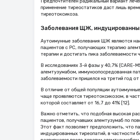
Предпочтителен радикальный вариант лечен
применение тиреостатиков даст лишь врем
тиреотоксикоза.
Заболевания ЩЖ, индуцированны
Аутоимунные заболевания ЩЖ являются на
пациентов с РС, получающих терапию алемт
терапии и достигать пика заболеваемости 
В исследованиях 3-й фазы у 40,7% (CARE-MS
алемтузумабом, иммуноопосредованная пато
заболеваемости пришелся на третий год от н
В отличие от общей популяции аутоимунны
чаще проявляются тиреотоксикозом, в част
которой составляет от 16,7 до 41% [12].
Важно отметить, что подобная высокая рас
пациентов, получавших алемтузумаб по пов
Этот факт позволяет предположить, что п
индуцированных тиреопатий, в частности бо