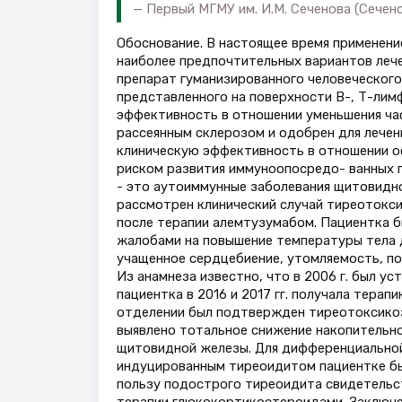
Первый МГМУ им. И.М. Сеченова (Сечено
Обоснование. В настоящее время применени
наиболее предпочтительных вариантов лече
препарат гуманизированного человеческого
представленного на поверхности В-, Т-ли
эффективность в отношении уменьшения час
рассеянным склерозом и одобрен для лечени
клиническую эффективность в отношении о
риском развития иммуноопосредо- ванных 
- это аутоиммунные заболевания щитовидно
рассмотрен клинический случай тиреотокси
после терапии алемтузумабом. Пациентка б
жалобами на повышение температуры тела д
учащенное сердцебиение, утомляемость, по
Из анамнеза известно, что в 2006 г. был у
пациентка в 2016 и 2017 гг. получала тера
отделении был подтвержден тиреотоксикоз
выявлено тотальное снижение накопительно
щитовидной железы. Для дифференциальной
индуцированным тиреоидитом пациентке был
пользу подострого тиреоидита свидетельст
терапии глюкокортикостероидами. Заключе