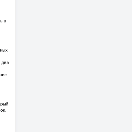
ь в
еных
 два
ние
трый
ок.