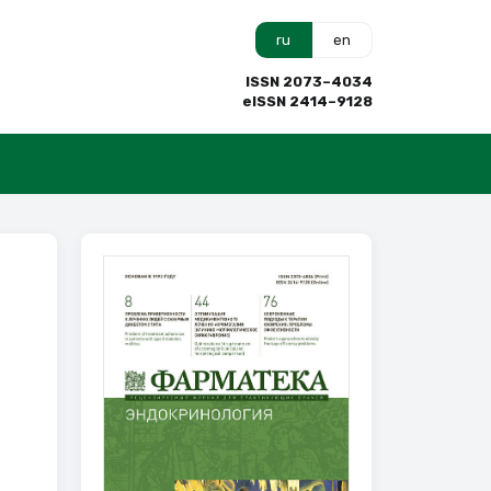
ru
en
ISSN 2073–4034
eISSN 2414–9128