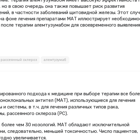
, но в свою очередь она также повышает риск развития
ний, в частности заболеваний щитовидной железы. Этот случ
 на фоне лечения препаратами МАТ иллюстрирует необходимо
С после терапии алемтузумабом для своевременного выявления
рассеянный склероз
алемтузумаб
ированного подхода к медицине при выборе терапии все боле
оноклональных антител (МАТ), использующиеся для лечения
и системы, в т.ч. для лечения различных типов рака,
, рассеянного склероза (РС).
 более чем 30 нозологий. МАТ обладают исключительной
и, следовательно, меньшей токсичностью. Число пациентов,
одно увеличивается.