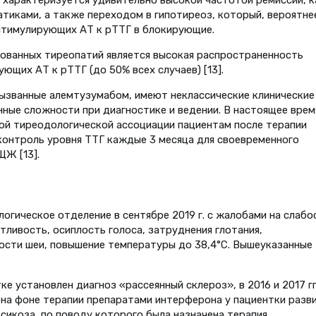
 характеризуется удивительно высокой частотой ремиссии, к
атиками, а также переходом в гипотиреоз, который, вероятне
стимулирующих АТ к рТТГ в блокирующие.
ванных тиреопатий является высокая распространенность
ющих АТ к рТТГ (до 50% всех случаев) [13].
ызванные алемтузумабом, имеют неклассические клинические
ные сложности при диагностике и ведении. В настоящее врем
ой тиреодологической ассоциации пациентам после терапии
онтроль уровня ТТГ каждые 3 месяца для своевременного
ЩЖ [13].
логическое отделение в сентябре 2019 г. с жалобами на слабо
ливость, осиплость голоса, затруднения глотания,
ости шеи, повышение температуры до 38,4°С. Вышеуказанные
ке установлен диагноз «рассеянный склероз», в 2016 и 2017 гг
 на фоне терапии препаратами интерферона у пациентки разв
икоза, по поводу которого была назначена терапия