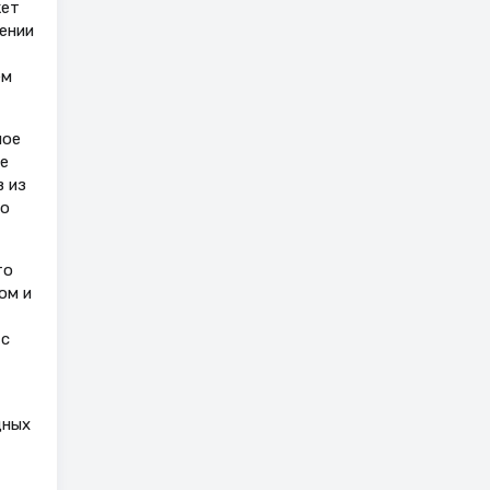
жет
ении
ем
ное
е
 из
но
то
ом и
 с
дных