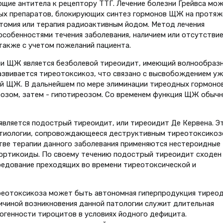
щие антитела к рецептору ТТГ. Лечение болезни Грейвса мо
ых препаратов, блокирующих синтез гормонов ЩЖ на протяж
ктомия или терапия радиоактивным йодом. Метод лечения
особенностями течения заболевания, наличием или отсутстви
также с учетом пожеланий пациента.
ии ЩЖ является безболевой тиреоидит, имеющий волнообраз
развивается тиреотоксикоз, что связано с высвобождением уж
й ЩЖ. В дальнейшем по мере элиминации тиреодных гормонов
еозом, затем - гипотиреозом. Со временем функция ЩЖ обыч
вляется подострый тиреоидит, или тиреоидит Де Кервена. Э
этиологии, сопровождающееся деструктивным тиреотоксикоз
тве терапии данного заболевания применяются нестероидные
ортикоиды. По своему течению подострый тиреоидит сходен
редование преходящих во времени тиреотоксической и
реотоксикоза может быть автономная гиперпродукция тирео
чиной возникновения данной патологии служит длительная
огенности тироцитов в условиях йодного дефицита.