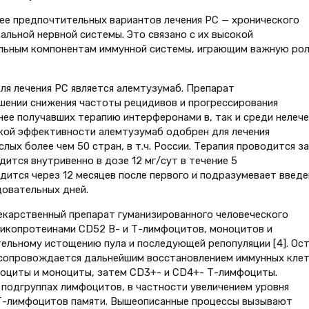
ее предпочтительных вариантов лечения РС — хронического
льной нервной системы. Это связано с их высокой
льным компонентам иммунной системы, играющим важную рол
ля лечения РС является алемтузумаб. Препарат
ении снижения частоты рецидивов и прогрессирования
нее получавших терапию интерферонами в, так и среди нелеч
сокой эффективности алемтузумаб одобрен для лечения
х более чем 50 стран, в т.ч. России. Терапия проводится за
дится внутривенно в дозе 12 мг/сут в течение 5
дится через 12 месяцев после первого и подразумевает введе
довательных дней.
екарственный препарат гуманизированного человеческого
ликопротеинами CD52 В- и Т-лимфоцитов, моноцитов и
ительному истощению пула и последующей репопуляции [4]. Ос
сопровождается дальнейшим восстановлением иммунных клет
оциты и моноциты, затем CD3+- и CD4+- Т-лимфоциты.
подгруппах лимфоцитов, в частности увеличением уровня
 Т-лимфоцитов памяти. Вышеописанные процессы вызывают