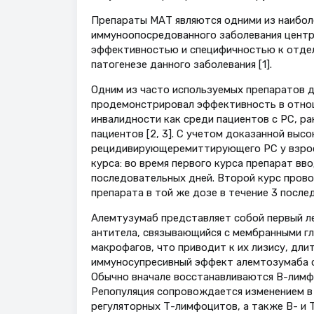
Препараты МАТ являются одними из наибол
иммуноопосредованного заболевания центра
эффективностью и специфичностью к отде
патогенезе данного заболевания [1].
Одним из часто используемых препаратов д
продемонстрировал эффективность в отнош
инвалидности как среди пациентов с РС, ра
пациентов [2, 3]. С учетом доказанной вы
рецидивирующеремиттирующего РС у взрослы
курса: во время первого курса препарат вво
последовательных дней. Второй курс прово
препарата в той же дозе в течение 3 после
Алемтузумаб представляет собой первый л
антитела, связывающийся с мембранными г
макрофагов, что приводит к их лизису, дл
иммуносупресивный эффект алемтозумаба 
Обычно вначале восстанавливаются В-лимф
Репопуляция сопровождается изменением в 
регуляторных Т-лимфоцитов, а также В- и