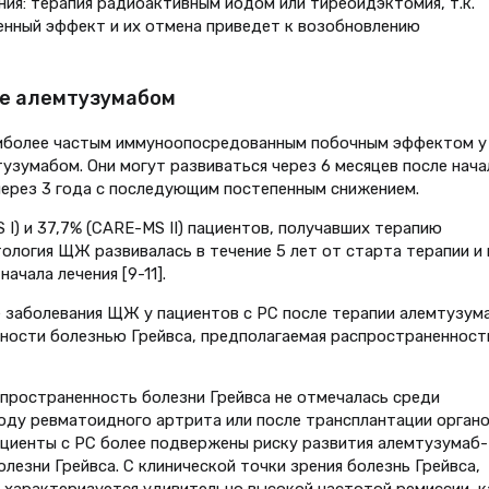
ия: терапия радиоактивным йодом или тиреоидэктомия, т.к.
енный эффект и их отмена приведет к возобновлению
е алемтузумабом
иболее частым иммуноопосредованным побочным эффектом у
узумабом. Они могут развиваться через 6 месяцев после нача
через 3 года с последующим постепенным снижением.
 I) и 37,7% (CARE-MS II) пациентов, получавших терапию
логия ЩЖ развивалась в течение 5 лет от старта терапии и 
ачала лечения [9-11].
е заболевания ЩЖ у пациентов с РС после терапии алемтузум
ности болезнью Грейвса, предполагаемая распространенност
пространенность болезни Грейвса не отмечалась среди
оду ревматоидного артрита или после трансплантации органо
ациенты с РС более подвержены риску развития алемтузумаб-
лезни Грейвса. С клинической точки зрения болезнь Грейвса,