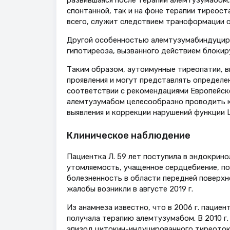
развившаяся после терапии алемтузумабом,
спонтанной, так и на фоне терапии тиреост
всего, служит следствием трансформации 
Другой особенностью алемтузумабиндуциро
гипотиреоза, вызванного действием блокиру
Таким образом, аутоимунные тиреопатии, в
проявления и могут представлять определен
соответствии с рекомендациями Европейск
алемтузумабом целесообразно проводить к
выявления и коррекции нарушений функции 
Клиническое наблюдение
Пациентка Л. 59 лет поступила в эндокрино
утомляемость, учащенное сердцебиение, пот
болезненность в области передней поверхн
жалобы возникли в августе 2019 г.
Из анамнеза известно, что в 2006 г. пациент
получала терапию алемтузумабом. В 2010 г.
эпизод цитокин-индуцированного тиреотокс