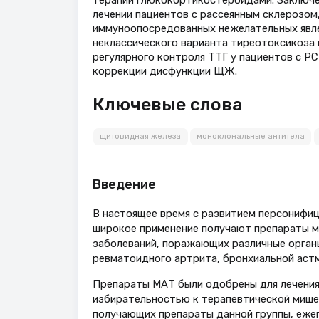
лечении пациентов с рассеянным склерозом
иммуноопосредованных нежелательных явле
неклассического варианта тиреотоксикоза
регулярного контроля ТТГ у пациентов с Р
коррекции дисфункции ЩЖ.
Ключевые слова
щитовидная железа
моноклональные антитела
Введение
В настоящее время с развитием персонифиц
широкое применение получают препараты м
заболеваний, поражающих различные органы 
ревматоидного артрита, бронхиальной астмы
Препараты МАТ были одобрены для лечения
избирательностью к терапевтической мишен
получающих препараты данной группы, ежег