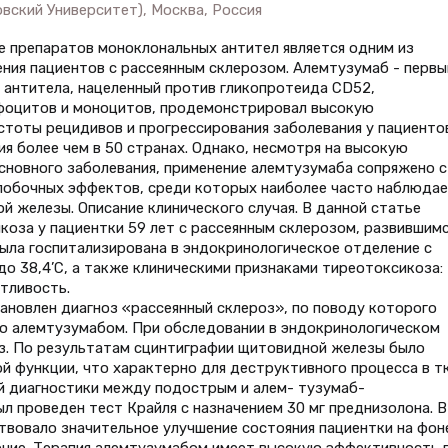
вский Университет), Москва, Россия
е препаратов моноклональных антител является одним из
ния пациентов с рассеянным склерозом. Алемтузумаб - первы
 антитела, нацеленный против гликопротеида CD52,
мфоцитов и моноцитов, продемонстрировал высокую
тоты рецидивов и прогрессирования заболевания у пациенто
я более чем в 50 странах. Однако, несмотря на высокую
сновного заболевания, применение алемтузумаба сопряжено с
побочных эффектов, среди которых наиболее часто наблюда
й железы. Описание клинического случая. В данной статье
коза у пациентки 59 лет с рассеянным склерозом, развившим
ыла госпитализирована в эндокринологическое отделение с
о 38,4’С, а также клиническими признаками тиреотоксикоза:
тливость.
становлен диагноз «рассеянный склероз», по поводу которого
пию алемтузумабом. При обследовании в эндокринологическом
. По результатам сцинтиграфии щитовидной железы было
й функции, что характерно для деструктивного процесса в т
 диагностики между подострым и алем- тузумаб-
 проведен тест Крайля с назначением 30 мг преднизолона. В
вовало значительное улучшение состояния пациентки на фон
ние. Терапия алемтузумабом имеет высокую эффективность 