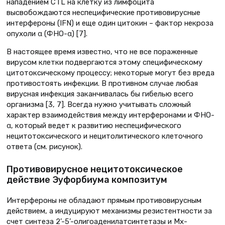
нападением CTL на клетку из лимфоцита
высвобождаются неспецифические противовирусные
интерфероны (IFN) и еще один цитокин – фактор некроза
опухоли α (ФНО-α) [7].
В настоящее время известно, что не все пораженные
вирусом клетки подвергаются этому специфическому
цитотоксическому процессу; некоторые могут без вреда
противостоять инфекции. В противном случае любая
вирусная инфекция заканчивалась бы гибелью всего
организма [3, 7]. Всегда нужно учитывать сложный
характер взаимодействия между интерферонами и ФНО-
α, который ведет к развитию неспецифического
нецитотоксического и нецитолитического клеточного
ответа (см. рисунок).
Противовирусное нецитотоксическое
действие Эуфорбиума композитум
Интерфероны не обладают прямым противовирусным
действием, а индуцируют механизмы резистентности за
счет синтеза 2’-5’-олигоаденилатсинтетазы и Mx-