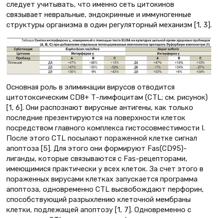
следует учитывать, что именно сеть цитокинов
связывает невральные, эндокринные и иммуногенные
структуры организма в один регуляторный механизм [1, 3].
Основная роль в элиминации вирусов отводится
цитотоксическим CD8+ Т-лимфоцитам (CTL; см. рисунок)
[1, 6]. Они распознают вирусные антигены, как только
последние презентируются на поверхности клеток
посредством главного комплекса гистосовместимости I.
После этого CTL посылают пораженной клетке сигнал
апоптоза [5]. Для этого они формируют Fas(CD95)-
лиганды, которые связываются с Fas-рецепторами,
имеющимися практически у всех клеток. За счет этого в
пораженных вирусами клетках запускается программа
апоптоза, одновременно CTL высвобождают перфорин,
способствующий разрыхлению клеточной мембраны
клетки, подлежащей апоптозу [1, 7]. Одновременно с