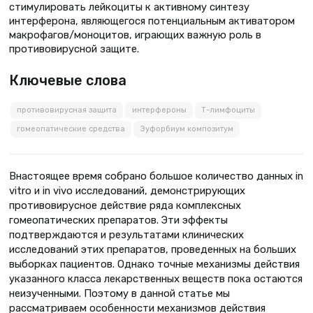
стимулировать лейкоциты к активному синтезу
интерферона, являющегося потенциальным активатором
макрофагов/моноцитов, играющих важную роль в
противовирусной защите.
Ключевые слова
противовирусная защита
интерфероны
Т-лимфоциты
гомеопатические средства
Эуфорбиум композитум
Внастоящее время собрано большое количество данных in
vitro и in vivo исследований, демонстрирующих
противовирусное действие ряда комплексных
гомеопатических препаратов. Эти эффекты
подтверждаются и результатами клинических
исследований этих препаратов, проведенных на больших
выборках пациентов. Однако точные механизмы действия
указанного класса лекарственных веществ пока остаются
неизученными. Поэтому в данной статье мы
рассматриваем особенности механизмов действия