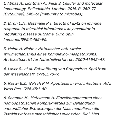
1. Abbas A., Lichtman A., Pillai S. Cellular and molecular
immunology. Philadelphia, London, 2014. Р. 250–77
(Cytokines), 342–61 (Immunity to microbes).
2. Biron C.A., Gazzinelli R.T. Effects of IL-12 on immune
response to microbial infections: a key mediator in
regulating disease outcome. Curr. Opin.
Immunol.1995;7:485–96.
3. Heine H. Nicht-zytotoxischer anti-viraler
Wirkmechanismus eines Komplexho-meopathikums.
Arztezeitschrift fur Naturheilverfahren. 2000;41:542–47.
4. Laver G., et al. Entwaffnung von Grippeviren. Spektrum
der Wissenschaft. 1999;3:70–9.
5. Razwi E.S., Welsch R.M. Apoptosis in viral infections. Adv.
Virus Res. 1995;45:1–60.
6. Schmolz M., Metelmann H. Einzelkomponenten eines
homoopathischen Komplexmittels zur Behandlung
entzundlicher Erkrankungen der Nase modulieren die
Zytokinsynthese menschlicher Leukozyten. Biol. Med.