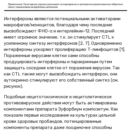
Интерфероны являются потенциальными активаторами
макрофагов/моноцитов, благодаря чему последние
высвобождают ФНО-α и интерлейкин-12. Последний
имеет огромное значение, т.к. он стимулирует CTL к
усиленному синтезу интерферонов [2, 7]. Одновременно
интерфероны ускоряют пролиферацию Т-лимфоцитов [1].
Пораженные вирусами клетки сами способны
продуцировать интерфероны и паракринным путем
защищать соседние клетки от поражения вирусом. Так
как CTL также могут высвобождать интерферон, они
аутокринно стимулируют его собственный синтез (см.
рисунок).
Подобные нецитотоксическое и нецитолитическое
противовирусное действия могут быть активированы
компонентами препарата Эуфорбиум композитум. Как
показали первые исследования на культурах цельной
крови здоровых пробандов, потенцированные
компоненты препарата даже поодиночке способны