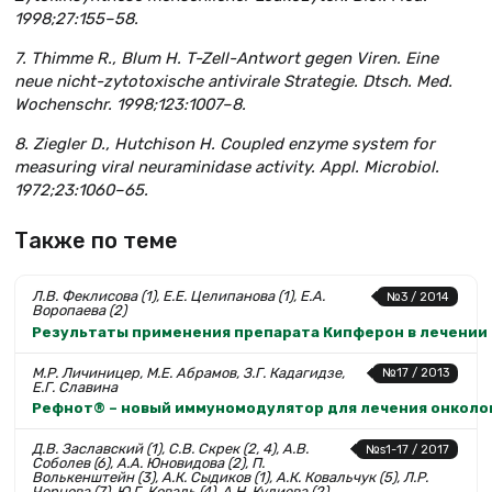
1998;27:155–58.
7. Thimme R., Blum H. T-Zell-Antwort gegen Viren. Eine
neue nicht-zytotoxische antivirale Strategie. Dtsch. Med.
Wochenschr. 1998;123:1007–8.
8. Ziegler D., Hutchison H. Coupled enzyme system for
measuring viral neuraminidase activity. Appl. Microbiol.
1972;23:1060–65.
Также по теме
Л.В. Феклисова (1), Е.Е. Целипанова (1), Е.А.
№3 / 2014
Воропаева (2)
Результаты применения препарата Кипферон в лечении 
М.Р. Личиницер, М.Е. Абрамов, З.Г. Кадагидзе,
№17 / 2013
Е.Г. Славина
Рефнот® – новый иммуномодулятор для лечения онколо
Д.В. Заславский (1), С.В. Скрек (2, 4), А.В.
№s1-17 / 2017
Соболев (6), А.А. Юновидова (2), П.
Волькенштейн (3), А.К. Сыдиков (1), А.К. Ковальчук (5), Л.Р.
Чернова (7), Ю.Г. Коваль (4), А.Н. Кулиева (2)