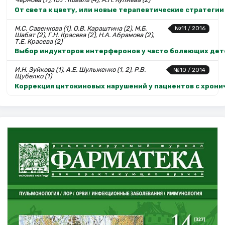
От света к цвету, или новые терапевтические стратегии
М.С. Савенкова (1), О.В. Караштина (2), М.Б.
№11 / 2016
Шабат (2), Г.Н. Красева (2), Н.А. Абрамова (2),
Т.Е. Красева (2)
Выбор индукторов интерферонов у часто болеющих дет
И.Н. Зуйкова (1), А.Е. Шульженко (1, 2), Р.В.
№10 / 2014
Щубелко (1)
Коррекция цитокиновых нарушений у пациентов с хрон