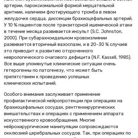
артерии, пароксизмальной формой мерцательной
аритмии, наличием флотирующего тромба в левом
желудочке сердца, диссекции брахиоцефальных артерий.
У 10 % пациентов после транзиторной ишемической атаки
в течение месяца развивается инсульт (S.C. Johnston,
2000). При субарахноидальном кровоизлиянии
развивается вторичный вазоспазм, и в 20–30 % случаев
это приводит к развитию отсроченного
неврологического очагового дефицита (N.F. Kassell, 1985).
Все выше упомянутые клинические ситуации очень
гетерогенны по патогенезу, что может быть
препятствием к проведению успешных
клинических испытаний.
Особого внимания заслуживает применение
профилактической нейропротекции при операциях на
брахиоцефальных сосудах, рентгенхирургических
вмешательствах и операциях с применением аппарата
искусственного кровообращения. Многие
нейрохирургические манипуляции сопровождаются
окклюзией церебральных сосудов. Так, при операциях по