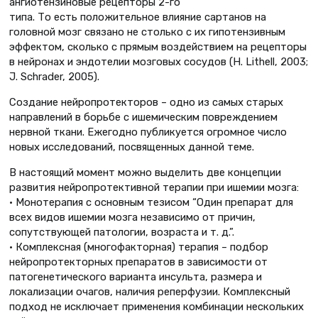
ангиотензиновые рецепторы 2-го
типа. То есть положительное влияние сартанов на
головной мозг связано не столько с их гипотензивным
эффектом, сколько с прямым воздействием на рецепторы
в нейронах и эндотелии мозговых сосудов (Н. Lithell, 2003;
J. Schrader, 2005).
Создание нейропротекторов – одно из самых старых
направлений в борьбе с ишемическим повреждением
нервной ткани. Ежегодно публикуется огромное число
новых исследований, посвященных данной теме.
В настоящий момент можно выделить две концепции
развития нейропротективной терапии при ишемии мозга:
• Монотерапия с основным тезисом “Один препарат для
всех видов ишемии мозга независимо от причин,
сопутствующей патологии, возраста и т. д.”.
• Комплексная (многофакторная) терапия – подбор
нейропротекторных препаратов в зависимости от
патогенетического варианта инсульта, размера и
локализации очагов, наличия реперфузии. Комплексный
подход не исключает применения комбинации нескольких