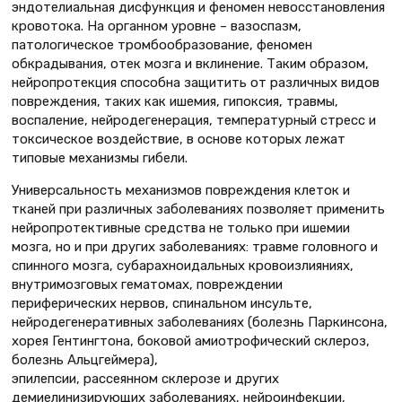
эндотелиальная дисфункция и феномен невосстановления
кровотока. На органном уровне – вазоспазм,
патологическое тромбообразование, феномен
обкрадывания, отек мозга и вклинение. Таким образом,
нейропротекция способна защитить от различных видов
повреждения, таких как ишемия, гипоксия, травмы,
воспаление, нейродегенерация, температурный стресс и
токсическое воздействие, в основе которых лежат
типовые механизмы гибели.
Универсальность механизмов повреждения клеток и
тканей при различных заболеваниях позволяет применить
нейропротективные средства не только при ишемии
мозга, но и при других заболеваниях: травме головного и
спинного мозга, субарахноидальных кровоизлияниях,
внутримозговых гематомах, повреждении
периферических нервов, спинальном инсульте,
нейродегенеративных заболеваниях (болезнь Паркинсона,
хорея Гентингтона, боковой амиотрофический склероз,
болезнь Альцгеймера),
эпилепсии, рассеянном склерозе и других
демиелинизирующих заболеваниях, нейроинфекции,