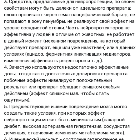
3. Средства, предлагаемые для нейропротекции, по своим
свойствам могут быть далеки от идеального препарата:
плохо проникают через гематоэнцефалический барьер, не
попадают в зону пенумбры, не реализуют свой эффект на
уровне сосудистой стенки. Часть нейропротекторов не
эффективна у людей в отличие от животных, не работает
в данный момент (механизм повреждения, на который
действует препарат, еще или уже неактивен) или в данных
условиях (ацидоз, ферментная инактивация медиаторов,
измененная аффинность рецепторов и т. д.).
4. Зачастую используются недостаточно эффективные
дозы, тогда как в достаточных дозировках препарата
побочные эффекты нивелируют положительный
результат или препарат обладает слишком слабым
действием (эффект слишком мал, чтобы стать
ощутимым).
5. Предшествующее ишемии повреждение мозга могло
создать такие условия, при которых эффект
нейропротекции может быть минимальным (сахарный
диабет, высокая артериальная гипертензия, сосудистая
деменция, старческие изменения метаболизма мозга).
6. Ишемический инсульт – состояние гетерогенное не