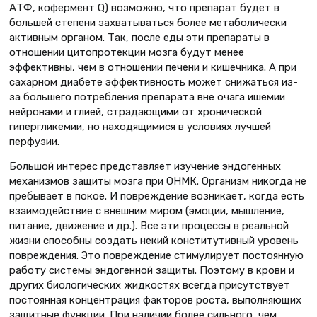
АТФ, кофермент Q) возможно, что препарат будет в
большей степени захватываться более метаболически
активным органом. Так, после еды эти препараты в
отношении цитопротекции мозга будут менее
эффективны, чем в отношении печени и кишечника. А при
сахарном диабете эффективность может снижаться из-
за большего потребления препарата вне очага ишемии
нейронами и глией, страдающими от хронической
гипергликемии, но находящимися в условиях лучшей
перфузии.
Большой интерес представляет изучение эндогенных
механизмов защиты мозга при ОНМК. Организм никогда не
пребывает в покое. И повреждение возникает, когда есть
взаимодействие с внешним миром (эмоции, мышление,
питание, движение и др.). Все эти процессы в реальной
жизни способны создать некий конститутивный уровень
повреждения. Это повреждение стимулирует постоянную
работу системы эндогенной защиты. Поэтому в крови и
других биологических жидкостях всегда присутствует
постоянная концентрация факторов роста, выполняющих
защитные функции. При наличии более сильного, чем