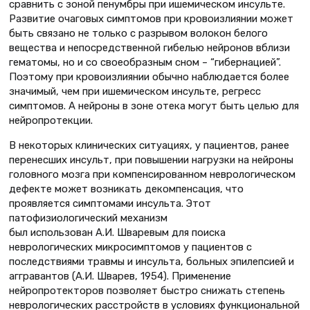
сравнить с зоной пенумбры при ишемическом инсульте.
Развитие очаговых симптомов при кровоизлиянии может
быть связано не только с разрывом волокон белого
вещества и непосредственной гибелью нейронов вблизи
гематомы, но и со своеобразным сном – “гибернацией”.
Поэтому при кровоизлиянии обычно наблюдается более
значимый, чем при ишемическом инсульте, регресс
симптомов. А нейроны в зоне отека могут быть целью для
нейропротекции.
В некоторых клинических ситуациях, у пациентов, ранее
перенесших инсульт, при повышении нагрузки на нейроны
головного мозга при компенсированном неврологическом
дефекте может возникать декомпенсация, что
проявляется симптомами инсульта. Этот
патофизиологический механизм
был использован А.И. Шваревым для поиска
неврологических микросимптомов у пациентов с
последствиями травмы и инсульта, больных эпилепсией и
аггравантов (А.И. Шварев, 1954). Применение
нейропротекторов позволяет быстро снижать степень
неврологических расстройств в условиях функциональной