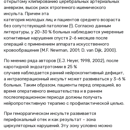
открытому клипированию церебральных артериальных
аневризм, высок риск ятрогенного ишемического
инсульта. Причем эта
категория молодых лиц и пациентов среднего возраста
без сопутствующей патологии (!). Согласно данным
литературы, у 20–30 % больных наблюдаются умеренные
когнитивные нарушения спустя 2–6 месяцев после
операций с применением аппарата искусственного
кровообращения (M.F. Newman, 2001; D. van Dijk, 2000).
По мнению ряда авторов (E.J. Heyer, 1998, 2002), после
каротидной эндоатрэтомии в 25 %
случаев наблюдается ранний нейрокогнитивный дефицит,
а интраоперационный инсульт может развиваться у 3–6 %
больных. Таким образом, пациенты перед операцией, во
время оперативного вмешательства и в раннем
послеоперационном периоде должны получать
нейропротективную терапию с профилактической целью.
При геморрагическом инсульте развивается
перифокальный отек и как результат – зона
циркуляторных нарушений. Эту зону условно можно