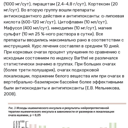
(1000 мг/сут), пирацетам (2,4–4,8 г/сут), Кортексин (20
мг/сут). Во вторую группу вошли препараты
антиоксидантного действия и антигипоксанты: α-липоевая
кислота (600–120 мг/сут), Цитофлавин (10 мл/сут),
Мафусол (400 мл/сут), нимодипин (10 мг/сут), магния
сульфат (10 мл 25 %-ного раствора в сутки). Все
препараты вводились максимально рано в соответствии с
инструкцией. Курс лечения составлял в среднем 10 дней.
При корковых очагах процент улучшения по сравнению с
исходным состоянием по индексу Barthel не различался
статистически значимо в группах. При больших очагах
(более трети полушария), очагах подкорковой
локализации, поражении белого вещества или при очагах в
вертебрально-базилярном бассейне более эффективными
были антиоксиданты и антигипоксанты (Е.В. Мельникова,
2008).