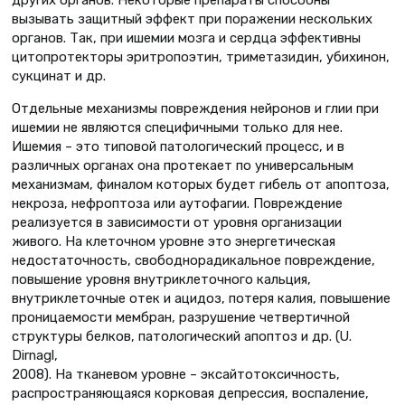
других органов. Некоторые препараты способны
вызывать защитный эффект при поражении нескольких
органов. Так, при ишемии мозга и сердца эффективны
цитопротекторы эритропоэтин, триметазидин, убихинон,
сукцинат и др.
Отдельные механизмы повреждения нейронов и глии при
ишемии не являются специфичными только для нее.
Ишемия – это типовой патологический процесс, и в
различных органах она протекает по универсальным
механизмам, финалом которых будет гибель от апоптоза,
некроза, нефроптоза или аутофагии. Повреждение
реализуется в зависимости от уровня организации
живого. На клеточном уровне это энергетическая
недостаточность, свободнорадикальное повреждение,
повышение уровня внутриклеточного кальция,
внутриклеточные отек и ацидоз, потеря калия, повышение
проницаемости мембран, разрушение четвертичной
структуры белков, патологический апоптоз и др. (U.
Dirnagl,
2008). На тканевом уровне – эксайтотоксичность,
распространяющаяся корковая депрессия, воспаление,