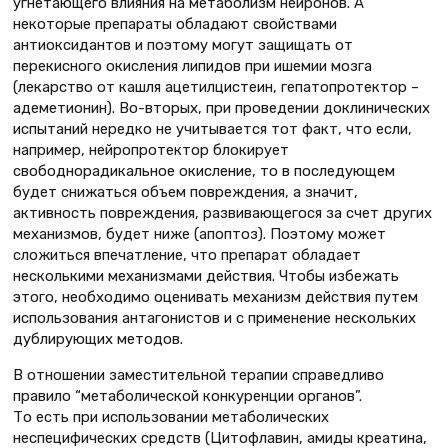
угнетающего влияния на метаболизм нейронов. А
некоторые препараты обладают свойствами
антиоксидантов и поэтому могут защищать от
перекисного окисления липидов при ишемии мозга
(лекарство от кашля ацетилцистеин, гепатопротектор –
адеметионин). Во-вторых, при проведении доклинических
испытаний нередко не учитывается тот факт, что если,
например, нейропротектор блокирует
свободнорадикальное окисление, то в последующем
будет снижаться объем повреждения, а значит,
активность повреждения, развивающегося за счет других
механизмов, будет ниже (апоптоз). Поэтому может
сложиться впечатление, что препарат обладает
несколькими механизмами действия. Чтобы избежать
этого, необходимо оценивать механизм действия путем
использования антагонистов и с применение нескольких
дублирующих методов.
В отношении заместительной терапии справедливо
правило “метаболической конкуренции органов”.
То есть при использовании метаболических
неспецифических средств (Цитофлавин, амиды креатина,