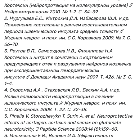
Кортексин (нейропротекция на молекулярном уровне) //
Нейроиммунология 2010. № 1–2. С. 34–39.
2. Нургужаев Е.С., Митрохиа Д.А. Избасарова Ш.А. и др.
Применение кортексина в раннем восстановительном
периода ишемического инсульта средней тяжести //
Журнал неврол. и псих. им. С.С. Корсакова 2009. № 7. С.
66–70.
3. Реутов В.П., Самосудова Н.В., Филиппова Н.А.
Кортексин и нитрит в сочетании с кортексином
предупреждают отек и разрушение нейронов мозжечка
при экспериментальном геморрагическом
инсульте // Доклады Академии наук 2009. Т. 426. № 3. С.
1–4.
4. Скоромец А.А., Стаховская Л.В., Белкин А.А. и др.
Новые возможности нейропротекции в лечении
ишемического инсульта // Журнал неврол. и псих. им.
С.С. Корсакова. 2008. Т. 22. С. 32-38.
5. Pinelis V, Storozhevykh T, Surin A, et al. Neuroprotective
effects of cortagen, cortexin and semax on glutamate
neurotoxicity. J Peptide Science 2008;14 (8):159–60.
6. Мельникова Е.В., Вознюк И.А. Эффективность