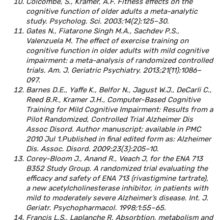
Colcombe, S., Kramer, A.F. Fitness effects on the
cognitive function of older adults a meta-analytic
study. Psycholog. Sci. 2003;14(2):125–30.
Gates N., Fiatarone Singh M.A., Sachdev P.S.,
Valenzuela M. The effect of exercise training on
cognitive function in older adults with mild cognitive
impairment: a meta-analysis of randomized controlled
trials. Am. J. Geriatric Psychiatry. 2013;21(11):1086–
097.
Barnes D.E., Yaffe K., Belfor N., Jagust W.J., DeCarli C.,
Reed B.R., Kramer J.H., Computer-Based Cognitive
Training for Mild Cognitive Impairment: Results from a
Pilot Randomized, Controlled Trial Alzheimer Dis
Assoc Disord. Author manuscript; available in PMC
2010 Jul 1.Published in final edited form as: Alzheimer
Dis. Assoc. Disord. 2009;23(3):205–10.
Corey-Bloom J., Anand R., Veach J, for the ENA 713
B352 Study Group. A randomized trial evaluating the
efficacy and safety of ENA 713 (rivastigmine tartrate),
a new acetylcholinesterase inhibitor, in patients with
mild to moderately severe Alzheimer’s disease. Int. J.
Geriatr. Psychopharmacol. 1998;1:55–65.
Francis L.S., Laplanche R. Absorbtion, metabolism and