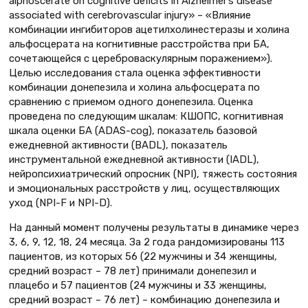
alphoscerate on cognitive deficits in Alzheimer’s disease
associated with cerebrovascular injury» – «Влияние
комбинации ингибиторов ацетилхолинестеразы и холина
альфосцерата на когнитивные расстройства при БА,
сочетающейся с цереброваскулярным поражением»).
Целью исследования стала оценка эффективности
комбинации донепезила и холина альфосцерата по
сравнению с приемом одного донепезила. Оценка
проведена по следующим шкалам: КШОПС, когнитивная
шкала оценки БА (ADAS-cog), показатель базовой
ежедневной активности (BADL), показатель
инструментальной ежедневной активности (IADL),
нейропсихиатрический опросник (NPI), тяжесть состояния
и эмоциональных расстройств у лиц, осуществляющих
уход (NPI-F и NPI-D).
На данный момент получены результаты в динамике через
3, 6, 9, 12, 18, 24 месяца. За 2 года рандомизированы 113
пациентов, из которых 56 (22 мужчины и 34 женщины,
средний возраст – 78 лет) принимали донепезил и
плацебо и 57 пациентов (24 мужчины и 33 женщины,
средний возраст – 76 лет) – комбинацию донепезила и