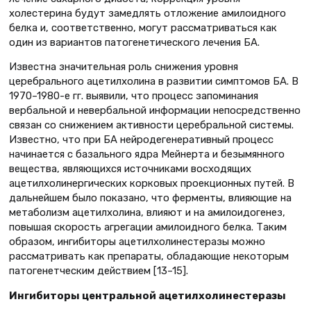
холестерина будут замедлять отложение амилоидного
белка и, соответственно, могут рассматриваться как
один из вариантов патогенетического лечения БА.
Известна значительная роль снижения уровня
церебрального ацетилхолина в развитии симптомов БА. В
1970–1980-е гг. выявили, что процесс запоминания
вербальной и невербальной информации непосредственно
связан со снижением активности церебральной системы.
Известно, что при БА нейродегенеративный процесс
начинается с базального ядра Мейнерта и безымянного
вещества, являющихся источниками восходящих
ацетилхолинергических корковых проекционных путей. В
дальнейшем было показано, что ферменты, влияющие на
метаболизм ацетилхолина, влияют и на амилоидогенез,
повышая скорость агрегации амилоидного белка. Таким
образом, ингибиторы ацетилхолинестеразы можно
рассматривать как препараты, обладающие некоторым
патогенетческим действием [13–15].
Ингибиторы центральной ацетилхолинестеразы