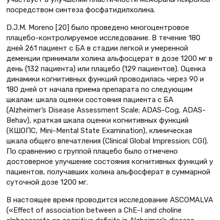
посредством синтеза фосфатидилхолина.
D.J.M. Moreno [20] было проведено многоцентровое
плацебо-контролируемое исследование. В течение 180
дней 261 пациент с БА в стадии легкой и умеренной
деменции принимали холина альфосцерат в дозе 1200 мг в
день (132 пациента) или плацебо (129 пациентов). Оценка
динамики когнитивных функций проводилась через 90 и
180 дней от начала приема препарата по следующим
шкалам: шкала оценки состояния пациента с БА
(Alzheimer’s Disease Assessment Scale; ADAS-Cog, ADAS-
Behav), краткая шкала оценки когнитивных функций
(КШОПС, Mini-Mental State Examination), клиническая
шкала общего впечатления (Clinical Global Impression; CGI).
По сравнению с группой плацебо было отмечено
достоверное улучшение состояния когнитивных функций у
пациентов, получавших холина альфосферат в суммарной
суточной дозе 1200 мг.
В настоящее время проводится исследование ASCOMALVA
(«Effect of association between a ChE-I and choline