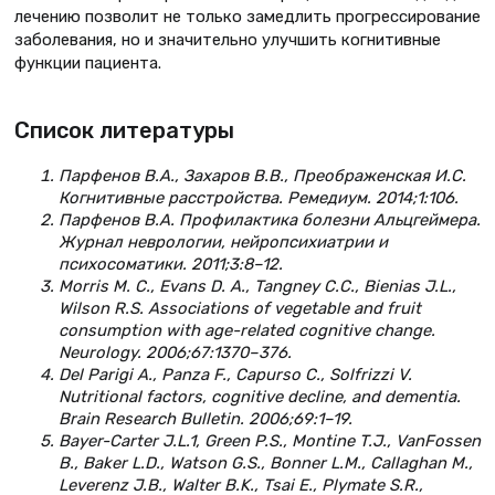
лечению позволит не только замедлить прогрессирование
заболевания, но и значительно улучшить когнитивные
функции пациента.
Список литературы
Парфенов В.А., Захаров В.В., Преображенская И.С.
Когнитивные расстройства. Ремедиум. 2014;1:106.
Парфенов В.А. Профилактика болезни Альцгеймера.
Журнал неврологии, нейропсихиатрии и
психосоматики. 2011;3:8–12.
Morris M. C., Evans D. A., Tangney C.C., Bienias J.L.,
Wilson R.S. Associations of vegetable and fruit
consumption with age-related cognitive change.
Neurology. 2006;67:1370–376.
Del Parigi A., Panza F., Capurso C., Solfrizzi V.
Nutritional factors, cognitive decline, and dementia.
Brain Research Bulletin. 2006;69:1–19.
Bayer-Carter J.L.1, Green P.S., Montine T.J., VanFossen
B., Baker L.D., Watson G.S., Bonner L.M., Callaghan M.,
Leverenz J.B., Walter B.K., Tsai E., Plymate S.R.,