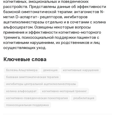
когнитивных, эмоциональных и поведенческих
расстройств. Представлены данные об эффективности
базисной симптоматической терапии: антагонистов N-
метил D-аспартат- рецепторов, ингибиторов
ацетилхолинестеразы отдельно и в сочетании с холина
альфосцератом. Освещены некоторые вопросы
применения и эффективности когнитивно-моторного
тренинга, психосоциальной поддержки пациентов с
когнитивными нарушениями, их родственников и лиц
осуществляющих уход.
Ключевые слова
Болезнь Альцгеймера
деменция
когнитивные нарушения
базовая симптоматическая терапия
ингибиторы центральной ацетилхолинестеразы
холина альфосцерат
когнитивно-моторный тренинг
когнитивно-поведенческая психотерапия
реабилитация
психосоциальная поддержка