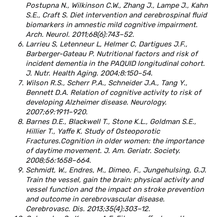
Postupna N., Wilkinson C.W., Zhang J., Lampe J., Kahn
S.E., Craft S. Diet intervention and cerebrospinal fluid
biomarkers in amnestic mild cognitive impairment.
Arch. Neurol. 2011;68(6):743–52.
Larrieu S, Letenneur L, Helmer C, Dartigues J.F.,
Barberger-Gateau P. Nutritional factors and risk of
incident dementia in the PAQUID longitudinal cohort.
J. Nutr. Health Aging. 2004;8:150–54.
Wilson R.S., Scherr P.A., Schneider J.A., Tang Y.,
Bennett D.A. Relation of cognitive activity to risk of
developing Alzheimer disease. Neurology.
2007;69:1911–920.
Barnes D.E., Blackwell T., Stone K.L., Goldman S.E.,
Hillier T., Yaffe K. Study of Osteoporotic
Fractures.Cognition in older women: the importance
of daytime movement. J. Am. Geriatr. Society.
2008;56:1658–664.
Schmidt, W., Endres, M., Dimeo, F., Jungehulsing, G.J.
Train the vessel, gain the brain: physical activity and
vessel function and the impact on stroke prevention
and outcome in cerebrovascular disease.
Cerebrovasc. Dis. 2013;35(4):303–12.