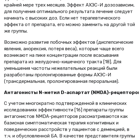
крайней мере трех месяцев. Эффект АХЭС-И дозозависим,
для получения оптимального результата лечение следует
начинать с высоких доз. Если нет терапевтического
эффекта от препарата, его можно заменить на другой той
же группы.
Возможно развитие побочных эффектов (диспепсические
явления, анорексия, потеря веса), которые чаще всего
возникают на пике концентрации после всасывания
препарата из желудочно-кишечного тракта [18]. Для
уменьшения частоты нежелательных реакций были
разработаны пролонгированные формы АХЭС-И
(трансдермальная, пролонгированная пероральная).
Антагонисты N-метил D-аспартат (NMDA)-рецепторо
С учетом многократно подтвержденной в клинических
исследованиях эффективности [16] препараты группы
антагонистов NMDA-рецепторов рассматриваются как
базисная симптоматическая терапия когнитивных и
поведенческих расстройств у пациентов с деменцией, в
т.ч. и обусловленной БА. В качестве представителя группы