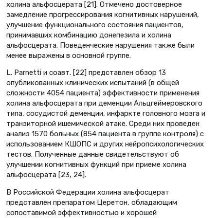
холина альфосцерата [21]. Отмечено достоверное
замедление прогрессирования когнитивных нарушений,
улучшение функционального состояния пациентов,
принимавших комбинацию донепезила и холина
альфосцерата. Поведенческие нарушения также были
менее выражены в основной группе.
L. Parnetti и соавт. [22] представлен обзор 13
опубликованных клинических испытаний (в общей
сложности 4054 пациента) эффективности применения
холина альфосцерата при деменции Альцгеймеровского
типа, сосудистой деменции, инфаркте головного мозга и
транзиторной ишемической атаке. Среди них проведен
анализ 1570 больных (854 пациента в группе контроля) с
использованием КШОПС и других нейропсихологических
тестов. Полученные данные свидетельствуют об
улучшении когнитивных функций при приеме холина
альфосцерата [23, 24].
В Российской Федерации холина альфосцерат
представлен препаратом Церетон, обладающим
сопоставимой эффективностью и хорошей