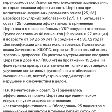
переносимостью. Имеются многочисленные исследования,
которые показали эффективность Церетона при
когнитивных нарушениях различного генеза [25, 26],
цереброваскулярных заболеваниях [27]. Т.Т. Батышева и
соавт. [25] оценивали эффективность применения
Церетона в отношении больных УКР сосудистого генеза.
Группа состояла из 46 пациентов (19 мужчин и 27 женщин)
в возрасте от 39 до 59 лет (в среднем – 43,8±7,2 года).
Для верификации диагноза использовались Ишемическая
шкала Хачинского, КШОПС, опросник Госпитальной шкалы
тревоги и депрессии. Пациентам внутримышечно вводился
Церетон в дозе 4 мл (1000 мг) на протяжении 15 дней. На
фоне приема препарата отмечено не только достоверное
улучшение когнитивных функций, но и стабилизация
эмоциональных, вестибулярно-координаторных
нарушений и самочувствия в целом.
П.Р. Камчатновым и соавт. [27] оценивалась
эффективность приема Церетона при ишемическом
инсульте путем анализа соотношения
«затратаэффективность». Обследованы 95 пациентов с
ишемическим инсультом в течение первых суток от