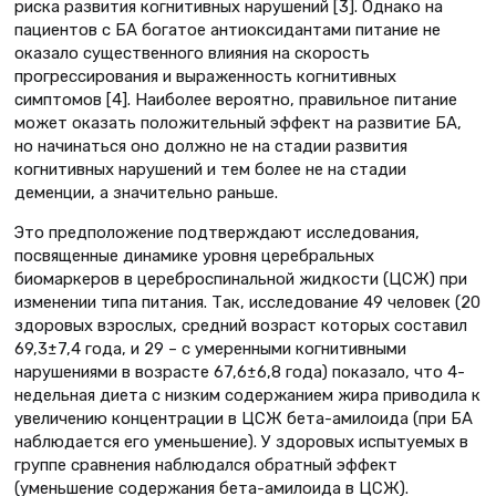
риска развития когнитивных нарушений [3]. Однако на
пациентов с БА богатое антиоксидантами питание не
оказало существенного влияния на скорость
прогрессирования и выраженность когнитивных
симптомов [4]. Наиболее вероятно, правильное питание
может оказать положительный эффект на развитие БА,
но начинаться оно должно не на стадии развития
когнитивных нарушений и тем более не на стадии
деменции, а значительно раньше.
Это предположение подтверждают исследования,
посвященные динамике уровня церебральных
биомаркеров в цереброспинальной жидкости (ЦСЖ) при
изменении типа питания. Так, исследование 49 человек (20
здоровых взрослых, средний возраст которых составил
69,3±7,4 года, и 29 – с умеренными когнитивными
нарушениями в возрасте 67,6±6,8 года) показало, что 4-
недельная диета с низким содержанием жира приводила к
увеличению концентрации в ЦСЖ бета-амилоида (при БА
наблюдается его уменьшение). У здоровых испытуемых в
группе сравнения наблюдался обратный эффект
(уменьшение содержания бета-амилоида в ЦСЖ).