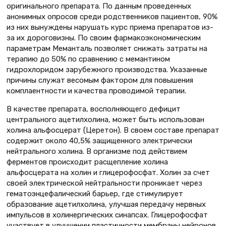
оригинального препарата. По данным проведенных
анонимных опросов среди родственников пациентов, 90%
из них вынуждены нарушать курс приема препаратов из-
за их дороговизны. По своим фармакоэкономическим
параметрам Меманталь позволяет снижать затраты на
терапию до 50% по сравнению с мемантином
гидрохлоридом зарубежного производства. Указанные
причины служат весомым фактором для повышения
комплаентности и качества проводимой терапии.
В качестве препарата, восполняющего дефицит
центрального ацетилхолина, может быть использован
холина альфосцерат (Церетон). В своем составе препарат
содержит около 40,5% защищенного электрически
нейтрального холина. В организме под действием
ферментов происходит расщепление холина
альфосцерата на холин и глицерофосфат. Холин за счет
своей электрической нейтральности проникает через
гематоэнцефалический барьер, где стимулирует
образование ацетилхолина, улучшая передачу нервных
импульсов в холинергических синапсах. Глицерофосфат
участвует в улучшении пластичности мембраны нейронов