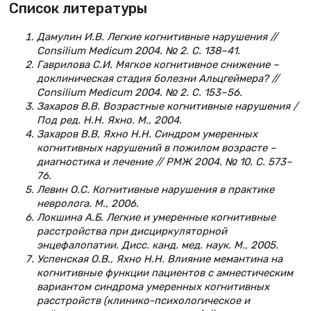
Список литературы
Дамулин И.В. Легкие когнитивные нарушения //
Consilium Medicum 2004. № 2. С. 138–41.
Гаврилова С.И. Мягкое когнитивное снижение –
доклиническая стадия болезни Альцгеймера? //
Consilium Medicum 2004. № 2. С. 153–56.
Захаров В.В. Возрастные когнитивные нарушения /
Под ред. Н.Н. Яхно. М., 2004.
Захаров В.В, Яхно Н.Н. Синдром умеренных
когнитивных нарушений в пожилом возрасте –
диагностика и лечение // РМЖ 2004. № 10. С. 573–
76.
Левин О.С. Когнитивные нарушения в практике
невролога. М., 2006.
Локшина А.Б. Легкие и умеренные когнитивные
расстройства при дисциркуляторной
энцефалопатии. Дисс. канд. мед. наук. М., 2005.
Успенская О.В., Яхно Н.Н. Влияние мемантина на
когнитивные функции пациентов с амнестическим
вариантом синдрома умеренных когнитивных
расстройств (клинико-психологическое и