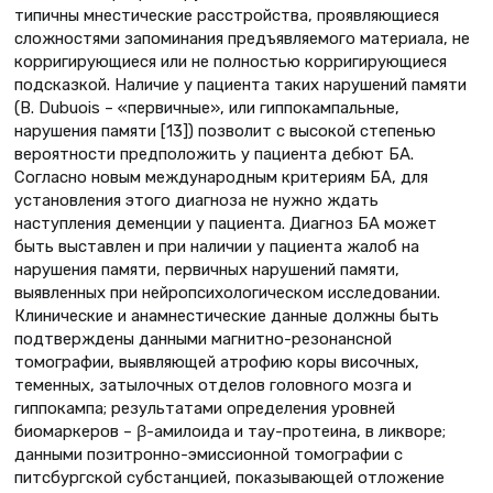
типичны мнестические расстройства, проявляющиеся
сложностями запоминания предъявляемого материала, не
корригирующиеся или не полностью корригирующиеся
подсказкой. Наличие у пациента таких нарушений памяти
(B. Dubuois – «первичные», или гиппокампальные,
нарушения памяти [13]) позволит с высокой степенью
вероятности предположить у пациента дебют БА.
Согласно новым международным критериям БА, для
установления этого диагноза не нужно ждать
наступления деменции у пациента. Диагноз БА может
быть выставлен и при наличии у пациента жалоб на
нарушения памяти, первичных нарушений памяти,
выявленных при нейропсихологическом исследовании.
Клинические и анамнестические данные должны быть
подтверждены данными магнитно-резонансной
томографии, выявляющей атрофию коры височных,
теменных, затылочных отделов головного мозга и
гиппокампа; результатами определения уровней
биомаркеров – β-амилоида и тау-протеина, в ликворе;
данными позитронно-эмиссионной томографии с
питсбургской субстанцией, показывающей отложение