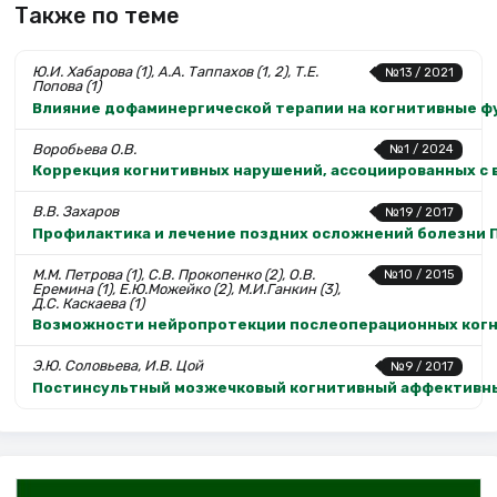
Также по теме
Ю.И. Хабарова (1), А.А. Таппахов (1, 2), Т.Е.
№13 / 2021
Попова (1)
Влияние дофаминергической терапии на когнитивные ф
Воробьева О.В.
№1 / 2024
Коррекция когнитивных нарушений, ассоциированных с
В.В. Захаров
№19 / 2017
Профилактика и лечение поздних осложнений болезни 
М.М. Петрова (1), С.В. Прокопенко (2), О.В.
№10 / 2015
Еремина (1), Е.Ю.Можейко (2), М.И.Ганкин (3),
Д.С. Каскаева (1)
Возможности нейропротекции послеоперационных когн
Э.Ю. Соловьева, И.В. Цой
№9 / 2017
Постинсультный мозжечковый когнитивный аффективн