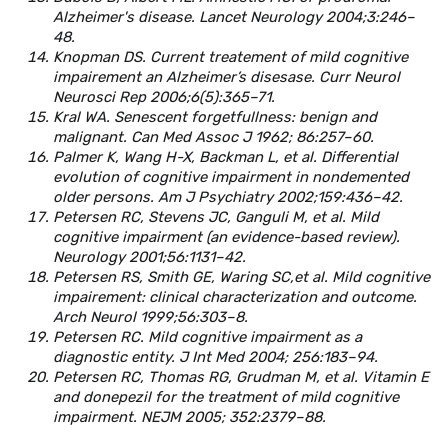
Alzheimer's disease. Lancet Neurology 2004;3:246–
48.
Knopman DS. Current treatement of mild cognitive
impairement an Alzheimer’s disesase. Curr Neurol
Neurosci Rep 2006;6(5):365–71.
Kral WA. Senescent forgetfullness: benign and
malignant. Can Med Assoc J 1962; 86:257–60.
Palmer K, Wang H-X, Backman L, et al. Differential
evolution of cognitive impairment in nondemented
older persons. Am J Psychiatry 2002;159:436–42.
Petersen RC, Stevens JC, Ganguli M, et al. Mild
cognitive impairment (an evidence-based review).
Neurology 2001;56:1131–42.
Petersen RS, Smith GE, Waring SC,et al. Mild cognitive
impairement: clinical characterization and outcome.
Arch Neurol 1999;56:303–8.
Petersen RC. Mild cognitive impairment as a
diagnostic entity. J Int Med 2004; 256:183–94.
Petersen RC, Thomas RG, Grudman M, et al. Vitamin E
and donepezil for the treatment of mild cognitive
impairment. NEJM 2005; 352:2379–88.