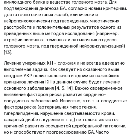
амилоидного белка в веществе головного мозга. Для
подтверждения диагноза БА, согласно новым критериям,
достаточно сочетания жалоб, клинически и
нейропсихологически подтвержденных мнестических
расстройств и положительных результатов одного из
приведенных выше методов исследования (например,
атрофии височных, теменных и затылочных отделов
головного мозга, подтвержденной нейровизуализацией)
[13].
Лечение умеренных КН – сложная и не всегда адекватно
выполняемая задача. Как следует из сказанного выше,
синдром УКР полиэтиологичен и одним из важнейших
принципов лечения КН в данном случае будет лечение
основного заболевания [4, 5, 14]. Важно своевременное
выявление факторов риска развития сердечно-
сосудистых заболеваний. Известно, что т. н. сосудистые
факторы риска (артериальная гипертензия,
гиперлипидемия, нарушение свертываемости крови,
сахарный диабет, курение и т. д.) не только являются
причиной развития сосудистой церебральной патологии,
но и способствуют прогрессированию БА. Часто