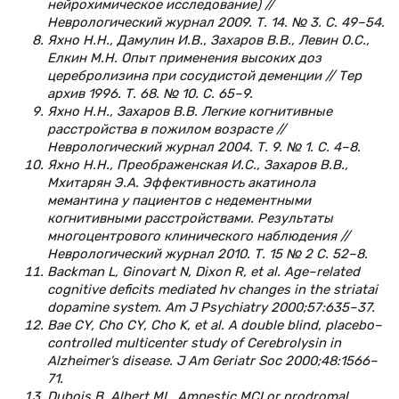
нейрохимическое исследование) //
Неврологический журнал 2009. Т. 14. № 3. С. 49–54.
Яхно Н.Н., Дамулин И.В., Захаров В.В., Левин О.С.,
Елкин М.Н. Опыт применения высоких доз
церебролизина при сосудистой деменции // Тер
архив 1996. Т. 68. № 10. С. 65–9.
Яхно Н.Н., Захаров В.В. Легкие когнитивные
расстройства в пожилом возрасте //
Неврологический журнал 2004. Т. 9. № 1. С. 4–8.
Яхно Н.Н., Преображенская И.С., Захаров В.В.,
Мхитарян Э.А. Эффективность акатинола
мемантина у пациентов с недементными
когнитивными расстройствами. Результаты
многоцентрового клинического наблюдения //
Неврологический журнал 2010. Т. 15 № 2 С. 52–8.
Backman L, Ginovart N, Dixon R, et al. Age–related
cognitive deficits mediated hv changes in the striatai
dopamine system. Am J Psychiatry 2000;57:635–37.
Вае CY, Cho CY, Cho K, et al. A double blind, placebo–
controlled multicenter study of Cerebrolysin in
Alzheimer’s disease. J Am Geriatr Soc 2000;48:1566–
71.
Dubois B, Albert ML. Amnestic MCI or prodromal