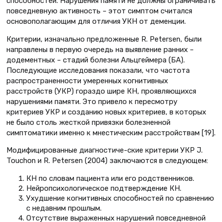
способностей. Нарушения памяти не должны ограничивать
повседневную активность – этот симптом считался
основополагающим для отличия УКН от деменции.
Критерии, изначально предложенные R. Petersen, были
направлены в первую очередь на выявление ранних –
додементных – стадий болезни Альцгеймера (БА).
Последующие исследования показали, что частота
распространенности умеренных когнитивных
расстройств (УКР) гораздо шире КН, проявляющихся
нарушениями памяти. Это привело к пересмотру
критериев УКР и созданию новых критериев, в которых
не было столь жесткой привязки болезненной
симптоматики именно к мнестическим расстройствам [19].
Модифицированные диагностиче-ские критерии УКР J.
Touchon и R. Petersen (2004) заключаются в следующем:
КН по словам пациента или его родственников.
Нейропсихологическое подтверждение КН.
Ухудшение когнитивных способностей по сравнению
с недавним прошлым.
Отсутствие выраженных нарушений повседневной