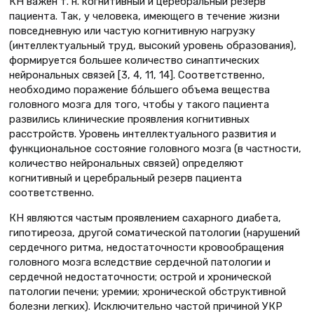
КН важен т. н. когнитивный и церебральный резерв
пациента. Так, у человека, имеющего в течение жизни
повседневную или частую когнитивную нагрузку
(интеллектуальный труд, высокий уровень образования),
формируется большее количество синаптических
нейрональных связей [3, 4, 11, 14]. Соответственно,
необходимо поражение бóльшего объема вещества
головного мозга для того, чтобы у такого пациента
развились клинические проявления когнитивных
расстройств. Уровень интеллектуального развития и
функциональное состояние головного мозга (в частности,
количество нейрональных связей) определяют
когнитивный и церебральный резерв пациента
соответственно.
КН являются частым проявлением сахарного диабета,
гипотиреоза, другой соматической патологии (нарушений
сердечного ритма, недостаточности кровообращения
головного мозга вследствие сердечной патологии и
сердечной недостаточности; острой и хронической
патологии печени; уремии; хронической обструктивной
болезни легких). Исключительно частой причиной УКР