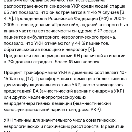
разными авторами различно. Так, исследование
распространенности синдрома УКР среди людей старше
65 лет показало, что он встречается в 11–16 % случаев [3,
4, 9]. Проведенное в Российской Федерации (РФ) в 2004–
2005 гг. исследование «Прометей», задачей которого был
анализ частоты встречаемости синдрома УКР среди
пациентов амбулаторного неврологического приема,
показало, что УКН отмечаются у 44 % пациентов,
обратившихся за помощью к неврологу [4].
Предположительно умеренными КН различной этиологии
в РФ должны страдать более 18 млн человек.
Процент трансформации УКН в деменцию составляет 10–
15 % в год [17]. Трансформация в деменцию более типична
для монофункционального типа УКР, часто являющегося
предстадией БА (амнестический вариант синдрома УКР)
или других медленнопрогрессирующих
нейродегенеративных деменций (неамнестический
монофункциональный вариант синдрома УКР).
УКН типичны для значительного числа соматических,
неврологических и психических расстройств. В развитии