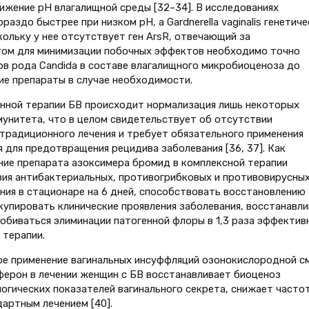
ижение рН влагалищной среды [32–34]. В исследованиях
аздо быстрее при низком рН, а Gardnerella vaginalis генетиче
кольку у нее отсутствует ген ArsR, отвечающий за
этом для минимизации побочных эффектов необходимо точно
в рода Candida в составе влагалищного микробиоценоза до
ие препараты в случае необходимости.
онной терапии БВ происходит нормализация лишь некоторых
мунитета, что в целом свидетельствует об отсутствии
традиционного лечения и требует обязательного применения
для предотвращения рецидива заболевания [36, 37]. Как
ение препарата азоксимера бромид в комплексной терапии
ия антибактериальных, противогрибковых и противовирусны
ния в стационаре на 6 дней, способствовать восстановлению
купировать клинические проявления заболевания, восстанавл
обиваться элиминации патогенной флоры в 1,3 раза эффектив
 терапии.
ое применение вагинальных инсуффляций озонокислородной с
ерон в лечении женщин с БВ восстанавливает биоценоз
логических показателей вагинального секрета, снижает часто
дартным лечением [40].