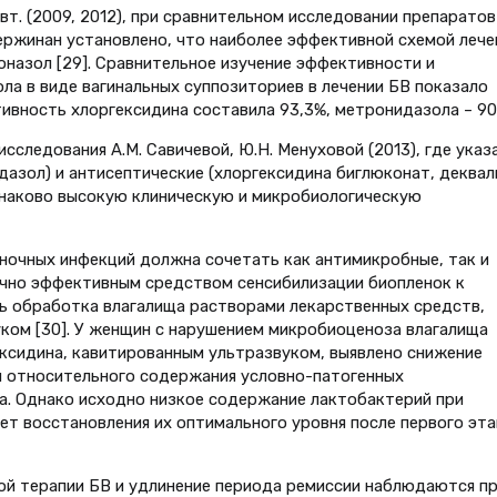
авт. (2009, 2012), при сравнительном исследовании препаратов
ржинан установлено, что наиболее эффективной схемой лече
назол [29]. Сравнительное изучение эффективности и
ла в виде вагинальных суппозиториев в лечении БВ показало
ивность хлоргексидина составила 93,3%, метронидазола – 90
сследования А.М. Савичевой, Ю.Н. Менуховой (2013), где указ
дазол) и антисептические (хлоргексидина биглюконат, деквал
инаково высокую клиническую и микробиологическую
ночных инфекций должна сочетать как антимикробные, так и
очно эффективным средством сенсибилизации биопленок к
 обработка влагалища растворами лекарственных средств,
ком [30]. У женщин с нарушением микробиоценоза влагалища
ксидина, кавитированным ультразвуком, выявлено снижение
и относительного содержания условно-патогенных
а. Однако исходно низкое содержание лактобактерий при
т восстановления их оптимального уровня после первого эта
й терапии БВ и удлинение периода ремиссии наблюдаются п