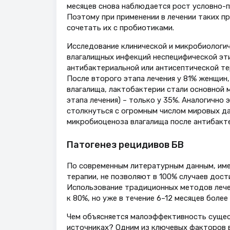
месяцев снова наблюдается рост условно-па
Поэтому при применении в лечении таких п
сочетать их с пробиотиками.
Исследование клинической и микробиологи
влагалищных инфекций неспецифической этио
антибактериальной или антисептической те
После второго этапа лечения у 81% женщин
влагалища, лактобактерии стали основной м
этапа лечения) – только у 35%. Аналогичн
столкнуться с огромным числом мировых д
микробиоценоза влагалища после антибакте
Патогенез рецидивов БВ
По современным литературным данным, име
терапии, не позволяют в 100% случаев дост
Использование традиционных методов леч
к 80%, но уже в течение 6–12 месяцев более
Чем объясняется малоэффективность сущес
источниках? Одним из ключевых факторов в