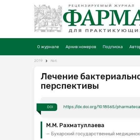
О журнале
Архив номеров
Подписка
Авто
2019
№6
Лечение бактериально
перспективы
https://dx.doi.org/10.18565/pharmateca
DOI
М.М. Рахматуллаева
Бухарский государственный медицински