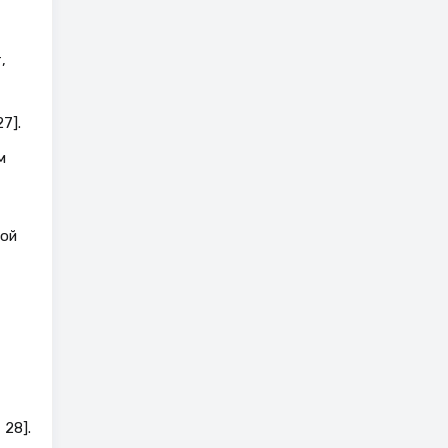
,
7].
м
мой
28].