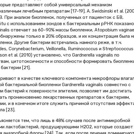
торые представляют собой универсальный механизм
личным лечебным препаратам [17–19]. A. Swidsinski et al. (20
. При анализе биопленок, полученных от пациенток с БВ,
itu с использованием зондов к бактериальным рРНК показано
inalis отвечает за 60–90% массы биопленки, Atopobium vaginae
обнаружены только в 20% образцов, и их концентрация была 
енки. Другие бактерии встречались намного реже, в т.ч.
s, Corynebacterium, Veillonella, Ruminococcus и Streptococcus
n et al. (2010) установлено, что Gardnerella vaginalis по
твам, цитотоксичности и способности формировать биопленк
бактерии [21].
матривают в качестве ключевого компонента микрофлоры влага
й бактериальной биопленки Gardnerella vaginalis совместно с
и бактерий к поверхности эпителия, позволяет им достигать
ать проникновению лекарственных препаратов к бактериям,
ии, и в конечном итоге служить причиной отсутствия эффект
а [23].
ясняется тем, что лишь в 48% случаев после антимикробной
ами лактобактерий, продуцирующими H2O2, которые создают
 анаэробной флоры [24]. Так, если после лечения доминирую