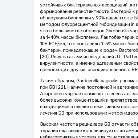
устойчивых бактериальных ассоциаций, ко
формирования резистентности бактерий к раз
обнаружили биопленки у 90% пациенток с БВ
методом флуоресцентной гибридизации in s
что в большинстве образцов Gardnerella vag
за 1–40% массы биопленки. Лактобактерии 
106 КОЕ/мл, что составило 1–5% массы биопл
бактерии, принадлежащие к родам Bacteroide
[20]. Результатами исследований J.L. Patterso
вирулентности, а именно адгезивным свойс
превосходит другие, ассоциированные с БВ 
Таким образом, Gardnerella vaginalis расс
при БВ [22]. Наличие постоянной и адгезивно
Atopobium vaginae повышает степень адгези
более высоких концентраций и препятствов
находящимся в пленке в неактивном состоян
лечения БВ при использовании метронидазол
Высокая частота рецидивов БВ отчасти объ
терапии влагалище колонизируется штамм
неблагоприятные условия для существования