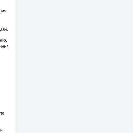
ния
,0%.
ано,
иния
па
ри