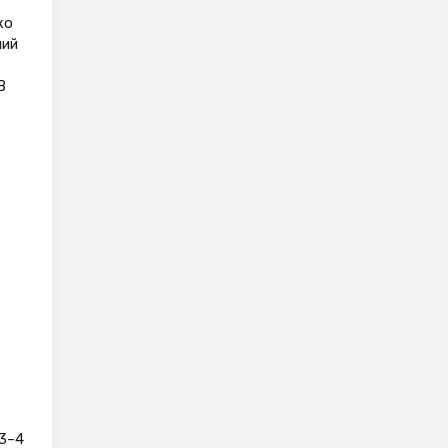
ко
ний
В
 3–4