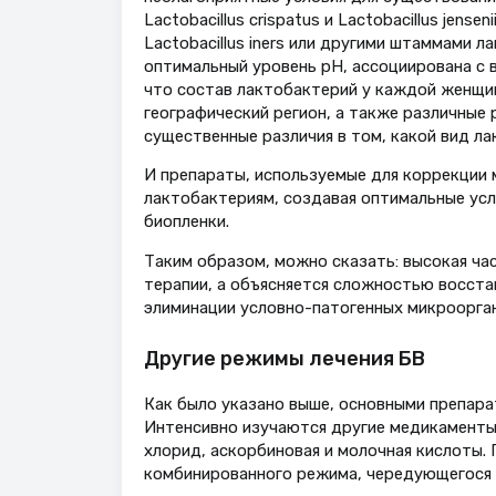
Lactobacillus crispatus и Lactobacillus jen
Lactobacillus iners или другими штаммами
оптимальный уровень рН, ассоциирована с в
что состав лактобактерий у каждой женщи
географический регион, а также различные
существенные различия в том, какой вид ла
И препараты, используемые для коррекции 
лактобактериям, создавая оптимальные усл
биопленки.
Таким образом, можно сказать: высокая ч
терапии, а объясняется сложностью восст
элиминации условно-патогенных микроорган
Другие режимы лечения БВ
Как было указано выше, основными препара
Интенсивно изучаются другие медикаменты,
хлорид, аскорбиновая и молочная кислоты.
комбинированного режима, чередующегося и