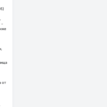
05)
,
 –
ниже
и,
лища
а от
т