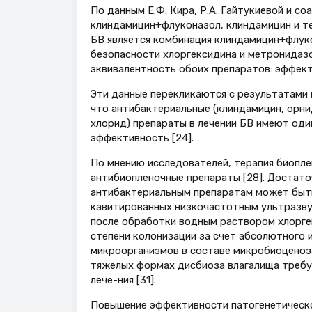
По данным Е.Ф. Кира, Р.А. Гайтукиевой и со
клиндамицин+флуконазол, клиндамицин и те
БВ является комбинация клиндамицин+флуко
безопасности хлоргексидина и метронидазо
эквивалентность обоих препаратов: эффект
Эти данные перекликаются с результатами и
что антибактериальные (клиндамицин, орни
хлорид) препараты в лечении БВ имеют од
эффективность [24].
По мнению исследователей, терапия биопле
антибиопленочные препараты [28]. Достат
антибактериальным препаратам может быть
кавитированных низкочастотным ультразву
после обработки водным раствором хлорге
степени колонизации за счет абсолютного 
микроорганизмов в составе микробиоценоз
тяжелых формах дисбиоза влагалища требуе
лече-ния [31].
Повышение эффективности патогенетическо