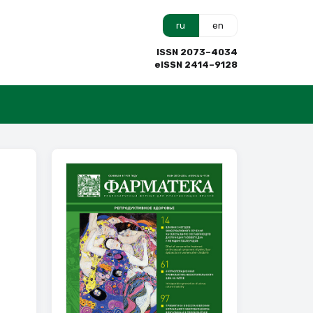
ru
en
ISSN 2073–4034
eISSN 2414–9128