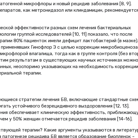
тогенной микрофлоры и новый рецидив заболевания [8, 9].
репаратов, как метронидазол или клиндамицин, рекомендуетс
ческой эффективности разных схем лечения бактериальных
логии группой исследователей [10, 11] показало, что после
рапии 80% пациенток имели дефицит лактобактерий (в мазке)
, применявших Гинофлор Э с целью коррекции микробиоценоза
икрофлорой влагалища, тогда как в группе контроля (без вто
о этим результатам в существующих научных источниках можн
анных, неоспоримо указывающих на необходимость коррекци
риальной терапии.
ющиеся стратегии лечения БВ, включающие стандартные схе
игать устойчивого безрецидивного выздоровления [12, 13].
ения обеспечивает клиническую эффективность, приближающ
 чем у 50% женщин отмечается рецидив заболевания [14–16].
твующей терапии? Какие аргументы указываются в литерату
 патогенезе рецидива БВ является образование биопленок –