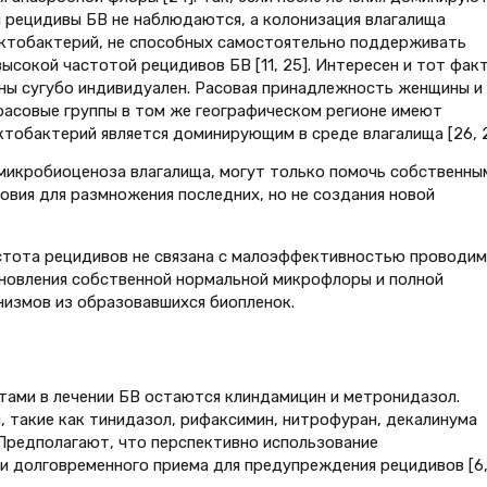
senii рецидивы БВ не наблюдаются, а колонизация влагалища
 лактобактерий, не способных самостоятельно поддерживать
ысокой частотой рецидивов БВ [11, 25]. Интересен и тот факт
ны сугубо индивидуален. Расовая принадлежность женщины и
 расовые группы в том же географическом регионе имеют
ктобактерий является доминирующим в среде влагалища [26, 2
микробиоценоза влагалища, могут только помочь собственны
овия для размножения последних, но не создания новой
астота рецидивов не связана с малоэффективностью проводи
ановления собственной нормальной микрофлоры и полной
измов из образовавшихся биопленок.
тами в лечении БВ остаются клиндамицин и метронидазол.
 такие как тинидазол, рифаксимин, нитрофуран, декалинума
 Предполагают, что перспективно использование
 долговременного приема для предупреждения рецидивов [6, 