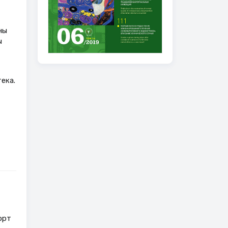
ны
ы
ека.
орт