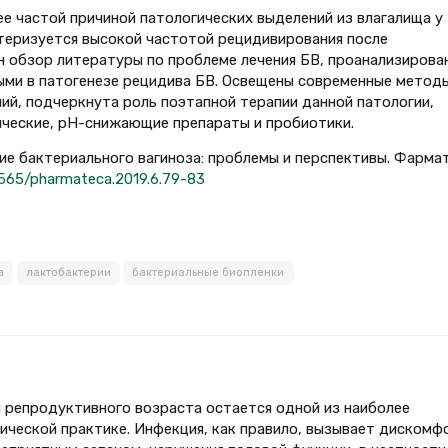
е частой причиной патологических выделений из влагалища у
теризуется высокой частотой рецидивирования после
н обзор литературы по проблеме лечения БВ, проанализирова
ми в патогенезе рецидива БВ. Освещены современные метод
ий, подчеркнута роль поэтапной терапии данной патологии,
ческие, рН-снижающие препараты и пробиотики.
ие бактериального вагиноза: проблемы и перспективы. Фармат
18565/pharmateca.2019.6.79-83
а
лактобактерии
бактериальные биопленки
 репродуктивного возраста остается одной из наиболее
ической практике. Инфекция, как правило, вызывает дискомф