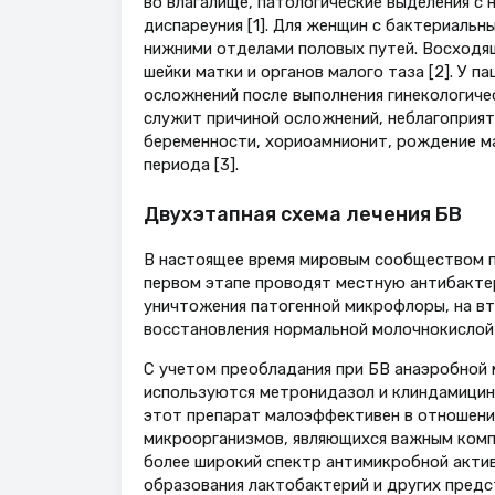
во влагалище, патологические выделения с 
диспареуния [1]. Для женщин с бактериальн
нижними отделами половых путей. Восходя
шейки матки и органов малого таза [2]. У 
осложнений после выполнения гинекологичес
служит причиной осложнений, неблагоприя
беременности, хориоамнионит, рождение ма
периода [3].
Двухэтапная схема лечения БВ
В настоящее время мировым сообществом пр
первом этапе проводят местную антибакте
уничтожения патогенной микрофлоры, на вт
восстановления нормальной молочнокислой 
С учетом преобладания при БВ анаэробной
используются метронидазол и клиндамицин.
этот препарат малоэффективен в отношении At
микроорганизмов, являющихся важным комп
более широкий спектр антимикробной актив
образования лактобактерий и других предс