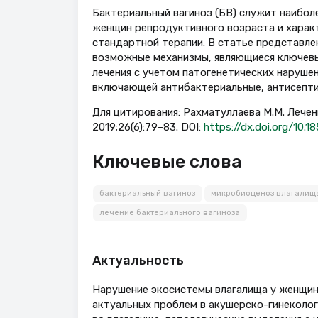
Бактериальный вагиноз (БВ) служит наиболе
женщин репродуктивного возраста и харак
стандартной терапии. В статье представле
возможные механизмы, являющиеся ключевы
лечения с учетом патогенетических нарушен
включающей антибактериальные, антисепти
Для цитирования: Рахматуллаева М.М. Лечен
2019;26(6):79–83. DOI:
https://dx.doi.org/10.
Ключевые слова
бактериальный вагиноз
микробиоценоз влагалищ
лечение бактериального вагиноза
Актуальность
Нарушение экосистемы влагалища у женщин
актуальных проблем в акушерско-гинеколог