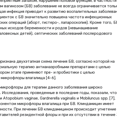
неприятным запахом, нарушения половой функции, в частности
ым вагинозом (БВ) заболевание не всегда ограничивается толь
щая инфекция приводит к развитию воспалительных заболева
пациенток с БВ значительно повышена частота инфекционных
ких операций (аборт, гистеро-, лапароскопия). Кроме того, Б
тных исходов беременности и родов (невынашивание
ловесных детей), септических заболеваний послеродового
изнана двухэтапная схема лечения БВ, согласно которой на
риальную терапию антианаэробными препаратами с целью
ором этапе применяют пре- и пробиотики с целью
микрофлоры влагалища [4–6].
 микрофлоры для терапии данного заболевания широко
 Исследования, проведенные в последние годы, показали, что
opobium vaginae, Gardnerella vaginalis и Mobiluncus spp. [7],
онентом микрофлоры влагалища при БВ. Клиндамицин имеет
ности. При лечении БВ клиндамицином происходит угнетение
тавителей резидентной флоры и при их отсутствии в течение