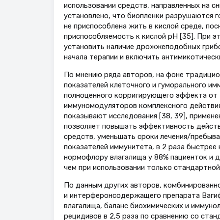
использовании средств, направленных на сн
установлено, что биопленки разрушаются гор
не приспособлена жить в кислой среде, пос
приспособляемость к кислой рН [35]. При 
установить наличие дрожжеподобных грибо
начала терапии и включить антимикотическ
По мнению ряда авторов, на фоне традици
показателей клеточного и гуморального им
полноценного корригирующего эффекта от 
иммуномодуляторов комплексного действия 
показывают исследования [38, 39], примен
позволяет повышать эффективность действ
средств, уменьшать сроки лечения/пребыва
показателей иммунитета, в 2 раза быстрее 
нормофлору влагалища у 88% пациенток и д
чем при использовании только стандартной
По данным других авторов, комбинированн
и интерферонсодержащего препарата Вагиф
влагалища, баланс биохимических и иммуно
рецидивов в 2,5 раза по сравнению со стан