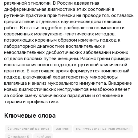
различной этиологии. В России адекватная
дифференциальная диагностика этих состояний в
рутинной практике практически не проводится, оставаясь
прерогативой отдельных научно-исследовательских
работ. В статье подробно разбираются возможности
современных молекулярно-генетических методов,
позволяющих коренным образом изменить подход к
лабораторной диагностике воспалительных и
невоспалительных дисбиотических заболеваний нижних
отделов половых путей женщины. Рассмотрены примеры
использования нового подхода к рутинной клинической
практике. В настоящее время формируется комплексный
подход, включающий характеристику микрофлоры
влагалища и анализ мукозального иммунитета. Внедрение
новых диагностических инструментов неизбежно влечет
за собой смену клинической парадигмы и отношения к
терапии и профилактике.
Ключевые слова
бактериальный вагиноз
вагинит
полимеразная цепная реакция
Фемофлор®
дисбиоз