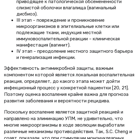
приводящее к патологической обсемененности
слизистой оболочки влагалища (вагинальный
дисбиоз).
III этап – повреждение и проникновение
микроорганизмов в эпителиальные клетки или
подлежащие ткани, индукция местной
иммуновоспалительной реакции – клиническая
манифестация (вагинит).
IV этап – преодоление местного защитного барьера
и генерализация инфекции.
Эффективность антимикробной защиты, важным
компонентом которой является локальная воспалительная
реакция, определяет, до какого этапа может дойти
инфекционный процесс у конкретной пациентки [20, 21].
Поэтому оценка воспаления крайне важна для прогноза
развития заболевания и вероятности рецидива.
Поскольку воспаление является защитной реакцией и
направлено на элиминацию УПМ, не удивительно, что
многие микроорганизмы в ходе эволюции выработали
различные механизмы противодействия. Так, S.C. Chеng и
соавт. показали, что при стимуляции мононуклеарных