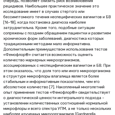
очередь, позволяет снизить риск возникновения
рецидивов. Наибольшее практическое значение это
исследование имеет в случаях стертого или
бессимптомного течения неспецифических вагинитов и БВ
[16–18], когда постановка диагноза наиболее
затруднительна. Кроме того, подобные ситуации
сопряжены с поздним обращением пациентки и развитием
хронических форм заболеваний, диагностика которых
традиционными методами мало информативна.
Дополнительным преимуществом использования тестов
«Фемофлор®» считается возможность оценить
количество маркерных микроорганизмов,
ассоциированных с неспецифическим вагинитом и БВ. При
этом оказалось, что доля того или иного микроорганизма
в структуре микрофлоры влагалища является более
стабильным и информативным показателем, чем его
абсолютное количество [7]. Накопленный многолетний
опыт применения тестов «Фемофлор®» свидетельствует
о диагностической ценности интегрального подхода –
установлении количественных соотношений нормальной
микрофлоры и всего спектра УПМ, а не только нескольких
наиболее изученных микроорганизмов (Gardnerella