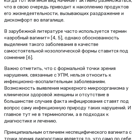
когда тот или иной вид начинает активно размножаться,
что в свою очередь приводит к накоплению продуктов
его жизнедеятельности, вызывающих раздражение и
дискомфорт во влагалище.
В зарубежной литературе часто используется термин
«аэробный вагинит» [4, 5], однако обоснованность
выделения такого заболевания в качестве
самостоятельной нозологической формы ставится под
сомнение [6].
Важно отметить, что с формальной точки зрения
нарушения, связанные с УПМ, нельзя относить к
инфекционно-воспалительным заболеваниям.
Возможность выявления маркерного микроорганизма у
клинически здоровой женщины и отсутствие в
большинстве случаев факта инфицирования ставят под
вопрос саму инфекционную природу таких нарушений. И
главное тут не в терминологии, а в подходах к
диагностике и лечению.
Принципиальным отличием неспецифического вагинита с
точки зрения диагностики является то, что само по себе