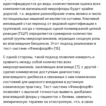
идентифицируются до вида, количественная оценка всех
компонентов вагинальной микрофлоры будет крайне
дорогой, т.к. видовое разнообразие очень велико и число
потенциальных мишеней исчисляется сотнями. Ключевой
инновацией стал переход от видовой идентификации к
групповой, когда с помощью одной полимеразной цепной
реакции (ПЦР) определяется суммарное количество
целой группы микроорганизмов, играющих сходную роль
во влагалищном биоценозе. Этот подход реализован в
тест-системе «Фемофлор®» [15].
С одной стороны, такой подход позволил измерить и
сравнить между собой количество всех
микроорганизмов, заселяющих влагалище [7], с другой –
сделал коммерчески доступным диагностику
влагалищного дисбиоза и связанных с ним клинических
состояний для широкого внедрения в рутинную
клиническую практику. Тест-система «Фемофлор®»
позволяет с высокой точностью выявить дисбаланс
влагалищной флоры у пациенток с белями, заменить
эмпирическую терапию на этиотропную, что, в свою