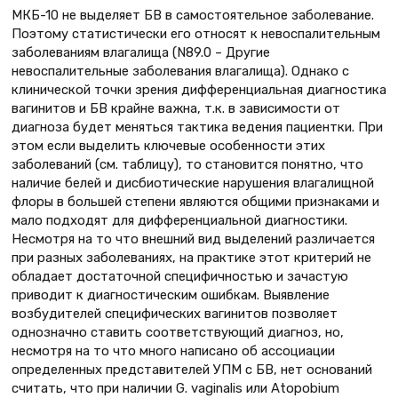
МКБ-10 не выделяет БВ в самостоятельное заболевание.
Поэтому статистически его относят к невоспалительным
заболеваниям влагалища (N89.0 – Другие
невоспалительные заболевания влагалища). Однако с
клинической точки зрения дифференциальная диагностика
вагинитов и БВ крайне важна, т.к. в зависимости от
диагноза будет меняться тактика ведения пациентки. При
этом если выделить ключевые особенности этих
заболеваний (см. таблицу), то становится понятно, что
наличие белей и дисбиотические нарушения влагалищной
флоры в большей степени являются общими признаками и
мало подходят для дифференциальной диагностики.
Несмотря на то что внешний вид выделений различается
при разных заболеваниях, на практике этот критерий не
обладает достаточной специфичностью и зачастую
приводит к диагностическим ошибкам. Выявление
возбудителей специфических вагинитов позволяет
однозначно ставить соответствующий диагноз, но,
несмотря на то что много написано об ассоциации
определенных представителей УПМ с БВ, нет оснований
считать, что при наличии G. vaginalis или Atopobium