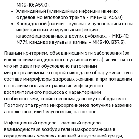
МКБ-10: А59.0).
Хламидийный (хламидийные инфекции нижних
отделов мочеполового тракта – МКБ-10: А56.0).
Кандидозный (вагинит, вульвит и вульвовагинит при
инфекционных и вирусных инфекциях,
классифицированных в других рубриках, – МКБ-10:
N77.1; кандидоз вульвы и вагины – МКБ-10: В37.3).
Главным критерием, объединяющим эти заболевания (за
исключением кандидозного вульвовагинита), является то,
что их развитие обусловлено патогенным
микроорганизмом, который никогда не обнаруживается в
составе микрофлоры здоровых женщин, а при попадании
в организм вызывает развитие инфекционно-
воспалительного процесса с характерными
особенностями, свойственными данному возбудителю.
Поэтому эта группа микроорганизмов получила название
абсолютных, или безусловных, патогенов.
Инфекционный процесс – сложный процесс
взаимодействия возбудителя и макроорганизма в
определенных условиях внешней и внутренней среды,