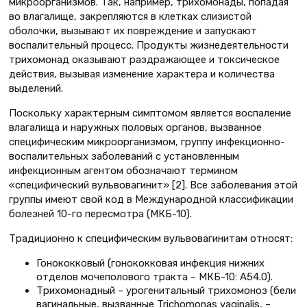
микроорганизмов. Так, например, трихомонады, попадая
во влагалище, закрепляются в клетках слизистой
оболочки, вызывают их повреждение и запускают
воспалительный процесс. Продукты жизнедеятельности
трихомонад оказывают раздражающее и токсическое
действия, вызывая изменение характера и количества
выделений.
Поскольку характерным симптомом является воспаление
влагалища и наружных половых органов, вызванное
специфическим микроорганизмом, группу инфекционно-
воспалительных заболеваний с установленным
инфекционным агентом обозначают термином
«специфический вульвовагинит» [2]. Все заболевания этой
группы имеют свой код в Международной классификации
болезней 10-го пересмотра (МКБ-10).
Традиционно к специфическим вульвовагинитам относят:
Гонококковый (гонококковая инфекция нижних
отделов мочеполового тракта – МКБ-10: А54.0).
Трихомонадный – урогенитальный трихомоноз (бели
вагинальные, вызванные Trichomonas vaginalis, –