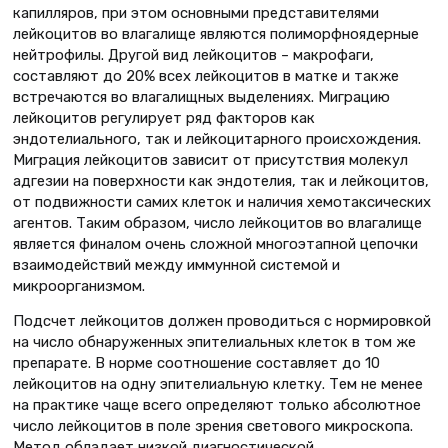
капилляров, при этом основными представителями
лейкоцитов во влагалище являются полиморфноядерные
нейтрофилы. Другой вид лейкоцитов – макрофаги,
составляют до 20% всех лейкоцитов в матке и также
встречаются во влагалищных выделениях. Миграцию
лейкоцитов регулирует ряд факторов как
эндотелиального, так и лейкоцитарного происхождения.
Миграция лейкоцитов зависит от присутствия молекул
адгезии на поверхности как эндотелия, так и лейкоцитов,
от подвижности самих клеток и наличия хемотаксических
агентов. Таким образом, число лейкоцитов во влагалище
является финалом очень сложной многоэтапной цепочки
взаимодействий между иммунной системой и
микроорганизмом.
Подсчет лейкоцитов должен проводиться с нормировкой
на число обнаруженных эпителиальных клеток в том же
препарате. В норме соотношение составляет до 10
лейкоцитов на одну эпителиальную клетку. Тем не менее
на практике чаще всего определяют только абсолютное
число лейкоцитов в поле зрения светового микроскопа.
Метод обладает низкой диагностической