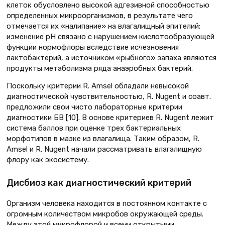
клеток обусловлено высокой адгезивной способностью
определенных микроорганизмов, в результате чего
отмечается их «налипание» на влагалищный эпителий;
изменение рН связано с нарушением кислотообразующей
функции нормофлоры вследствие исчезновения
лактобактерий, а источником «рыбного» запаха являются
продукты метаболизма ряда анаэробных бактерий.
Поскольку критерии R. Amsel обладали невысокой
диагностической чувствительностью, R. Nugent и соавт.
предложили свои чисто лабораторные критерии
диагностики БВ [10]. В основе критериев R. Nugent лежит
система баллов при оценке трех бактериальных
морфотипов в мазке из влагалища. Таким образом, R.
Amsel и R. Nugent начали рассматривать влагалищную
флору как экосистему.
Дисбиоз как диагностический критерий
Организм человека находится в постоянном контакте с
огромным количеством микробов окружающей среды.
Между этой микрофлорой и всеми открытыми