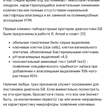
В настоящее время под БВ понимают невоспалительный
синдром, характеризующийся значительным снижением
количества или полным отсутствием нормальной
лактофлоры влагалища и ее заменой на полимикробные
ассоциации УПМ.
Первые клинико-лабораторные критерии диагностики БВ
были предложены в работе R. Amsel и соавт. [9]:
обильные гомогенные бело-серые выделения;
ключевые клетки (clue cells), клетки вагинального
эпителия, облепленные бактериальными клетками;
pH влагалищных выделений >4,5;
положительный аминовый тест (whiff test) –
появление специфического «рыбного» запаха при
добавлении к влагалищным выделениям 10%-ного
раствора КОН.
Наличие любых трех признаков служит основанием для
постановки диагноза БВ. Если внимательно посмотреть
на эти критерии, бросается в глаза, что все они (может
быть, за исключением первого) так или иначе направлены
на характеристику микрофлоры: появление ключевых