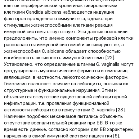
клеток периферической крови инактивированными
клетками Candida albicans наблюдается индукция
факторов врожденного иммунитета, однако при
стимуляции жизнеспособными клетками реакция
иммунной системы отсутствует. Эти данные позволили
предположить, что именно компоненты грибковой клетки
распознаются иммунной системой и активируют ее, а
жизнеспособная C. albicans обладает способностью
ингибировать активность иммунной системы [22].
Установлено, что определенные штаммы G. vaginalis могут
продуцировать муколитические ферменты и гемолизин,
являющийся, в частности, лейкотоксическим фактором.
Гемолизин оказывает влияние на лейкоциты, вызывая их
структурные и функциональные нарушения. Этим и
объясняется отсутствие существенной лейкоцитарной
инфильтрации, т.е. проявления функциональной
активности лейкоцитов в присутствии G. vaginalis [23].
Наличием подобных механизмов пытались объяснить
отсутствие воспалительной реакции при БВ. В то же
время есть данные, согласно которым для БВ характерны
нарушения в самой иммунной системе пациентки [8].