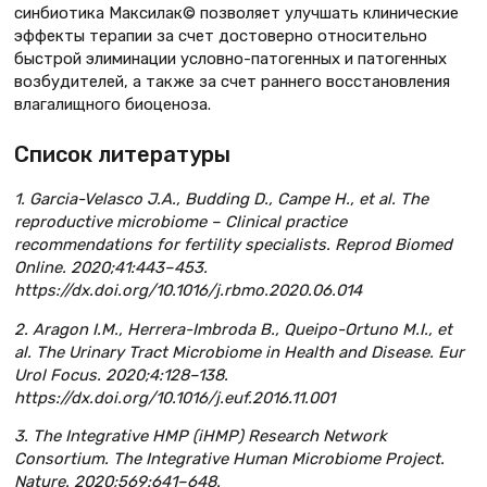
синбиотика Максилак© позволяет улучшать клинические
эффекты терапии за счет достоверно относительно
быстрой элиминации условно-патогенных и патогенных
возбудителей, а также за счет раннего восстановления
влагалищного биоценоза.
Список литературы
1. Garcia-Velasco J.A., Budding D., Campe H., et al. The
reproductive microbiome – Clinical practice
recommendations for fertility specialists. Reprod Biomed
Online. 2020;41:443–453.
https://dx.doi.org/10.1016/j.rbmo.2020.06.014
2. Aragon I.M., Herrera-Imbroda B., Queipo-Ortuno M.I., et
al. The Urinary Tract Microbiome in Health and Disease. Eur
Urol Focus. 2020;4:128–138.
https://dx.doi.org/10.1016/j.euf.2016.11.001
3. The Integrative HMP (iHMP) Research Network
Consortium. The Integrative Human Microbiome Project.
Nature. 2020;569:641–648.