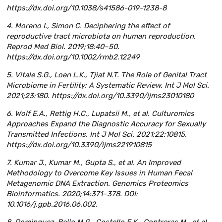
https://dx.doi.org/10.1038/s41586-019-1238-8
4. Moreno I., Simon C. Deciphering the effect of
reproductive tract microbiota on human reproduction.
Reprod Med Biol. 2019;18:40–50.
https://dx.doi.org/10.1002/rmb2.12249
5. Vitale S.G., Loen L.K., Tjiat N.T. The Role of Genital Tract
Microbiome in Fertility: A Systematic Review. Int J Mol Sci.
2021;23:180. https://dx.doi.org/10.3390/ijms23010180
6. Wolf E.A., Rettig H.C., Lupatsii M., et al. Culturomics
Approaches Expand the Diagnostic Accuracy for Sexually
Transmitted Infections. Int J Mol Sci. 2021;22:10815.
https://dx.doi.org/10.3390/ijms221910815
7. Kumar J., Kumar M., Gupta S., et al. An Improved
Methodology to Overcome Key Issues in Human Fecal
Metagenomic DNA Extraction. Genomics Proteomics
Bioinformatics. 2020;14:371–378. DOI:
10.1016/j.gpb.2016.06.002.
8. Dominguez-Bello M.G., Costello E.K., Contreras M., et al.