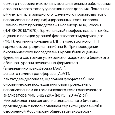
осмотр позволил исключить воспалительные заболевания
органов малого таза у участниц исследования. Локальная
рН-метрия влагалищного отделяемого производилась с
использованием сертифицированных тест-полосок
Кольпо-тест производства «Биосенсор АН», Россия
(№РЗН 2013/1370). Гормональный профиль пациенток был
оценен с позиции уровней фолликулостимулирующего
(ФСГ), лютеинизирующего (ЛГ), тиреотропного (ТТГ)
гормонов, эстрадиола, ингибина В. При проведении
биохимического исследования крови были оценены
функции и состояние углеводного, жирового и белкового
обменов, уровни печеночных ферментов
(аланинаминотрансфераза (АлАТ),
аспартатаминотрансфераза (АсАТ),
лактатдегидрогеназа, щелочная фосфатаза). Все
биохимические исследования были проведены с
использованием автоматического гематологического
анализатора «МЕК-8222К» (№РЗН2014/2131).
Микробиологическая оценка влагалищного биотопа
произведена с использованием сертифицированной и
одобренной Российским обществом акушеров-