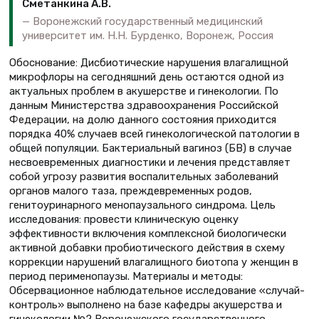
Сметанкина А.В.
Воронежский государственный медицинский
университет им. Н.Н. Бурденко, Воронеж, Россия
Обоснование: Дисбиотические нарушения влагалищной
микрофлоры на сегодняшний день остаются одной из
актуальных проблем в акушерстве и гинекологии. По
данным Министерства здравоохранения Российской
Федерации, на долю данного состояния приходится
порядка 40% случаев всей гинекологической патологии в
общей популяции. Бактериальный вагиноз (БВ) в случае
несвоевременных диагностики и лечения представляет
собой угрозу развития воспалительных заболеваний
органов малого таза, преждевременных родов,
генитоуринарного менопаузального синдрома. Цель
исследования: провести клиническую оценку
эффективности включения комплексной биологически
активной добавки пробиотического действия в схему
коррекции нарушений влагалищного биотопа у женщин в
период перименопаузы. Материалы и методы:
Обсервационное наблюдательное исследование «случай-
контроль» выполнено на базе кафедры акушерства и
гинекологии №2 Воронежского государственного