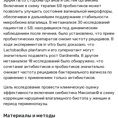
эффекты со стороны органов и систем организма.
Включение в схему терапии БВ пробиотиков может
позволить улучшить состояние вагинальной микрофлоры,
обеспечивая в дальнейшем поддержание стабильности
микробиома влагалища. В метаанализе 30 исследований
пациентов с БВ, находившихся под динамическим
наблюдением после лечения, было установлено, что прием
пробиотических препаратов снизил частоту рецидивов. В
ходе экспериментов in vitro было доказано, что
Lactobacillus plantarum и его супернатант могут
значительно подавлять рост Gardnerella. В другом
метаанализе 18 исследований было обнаружено, что
сочетание антибиотиков и пробиотиков значительно
снижает частоту рецидивов бактериального вагиноза по
сравнению с применением только антибиотиков.
Цель исследования: провести клиническую оценку
эффективности включения синбиотика Максилак© в схему
коррекции нарушений влагалищного биотопа у женщин в
период перименопаузы.
Материалы и методы