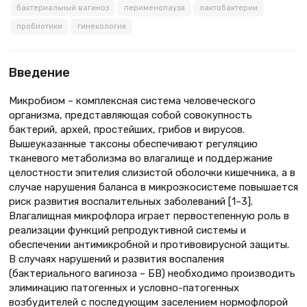
бактериальный вагиноз
перименопауза
лактобактерии
пробиотики
гинекология
Введение
Микробиом – комплексная система человеческого
организма, представляющая собой совокупность
бактерий, архей, простейших, грибов и вирусов.
Вышеуказанные таксоны обеспечивают регуляцию
тканевого метаболизма во влагалище и поддержание
целостности эпителия слизистой оболочки кишечника, а в
случае нарушения баланса в микроэкосистеме повышается
риск развития воспалительных заболеваний [1–3].
Влагалищная микрофлора играет первостепенную роль в
реализации функций репродуктивной системы и
обеспечении антимикробной и противовирусной защиты.
В случаях нарушений и развития воспаления
(бактериального вагиноза – БВ) необходимо производить
элиминацию патогенных и условно-патогенных
возбудителей с последующим заселением нормофлорой