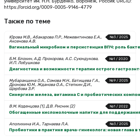
университет им. Н.Н. Бурденко, Воронеж, Россия; ORCID:
https://orcid.org/0009-0005-9146-4779
Также по теме
Юрова М.В., Абакарова П.Р., Межевитинова Е.А.,
№3 / 2025
Аксенова А.В.
Вагинальный микробиом и персистенция ВПЧ: роль бакт
Б.М. Блохин, А.Д. Прохорова, А.С. Суюндукова,
№1 / 2020
И.П. Лобушкова
Диагностика и возможности терапии острого гастроэнт
Мубаракшина О.А., Сомова М.Н., Батищева Г.А.,
№9 / 2025
Дронова Ю.М., Жданова О.А., Степкин Д.И.,
Щербова З.Р.
Синергизм железа, витамина C и пробиотических комп
В.М. Коденцова (1), Д.В. Рисник (2)
№1 / 2022
Обогащенные кисломолочные напитки для поддержания 
Аполихина И.А., Тарнаева Л.А.
№3 / 2025
Пробиотики в практике врача-гинеколога: новая глава в