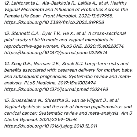
12. Lehtoranta L., Ala-Jaakkola R., Laitila A., et al. Healthy
Vaginal Microbiota and Influence of Probiotics Across the
Female Life Span. Front Microbiol. 2022;13:819958.
https://dx.doi.org/10.3389/fmicb.2022.819958
13. Stennett C.A., Dyer T.V., He X., et al. A cross-sectional
pilot study of birth mode and vaginal microbiota in
reproductive-age women. PLoS ONE. 2020;15:e0228574.
https://dx.doi.org/10.1371/journal.pone.0228574
14. Keag O.E., Norman J.E., Stock S.J. Long-term risks and
benefits associated with cesarean delivery for mother, baby,
and subsequent pregnancies: Systematic review and meta-
analysis. PLoS Medicine. 2019;15:e1002494.
https://dx.doi.org/10.1371/journal.pmed.1002498
15. Brusselaers N., Shrestha S., van de Wijgert J., et al.
Vaginal dysbiosis and the risk of human papillomavirus and
cervical cancer: Systematic review and meta-analysis. Am J
Obstet Gynecol. 2020;221:9–18.e8.
https://dx.doi.org/10.1016/j.ajog.2018.12.011