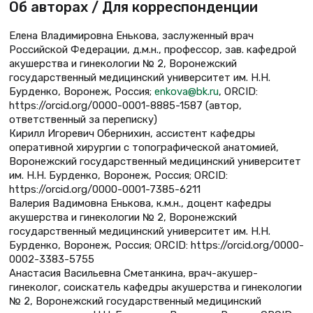
Об авторах / Для корреспонденции
Елена Владимировна Енькова, заслуженный врач
Российской Федерации, д.м.н., профессор, зав. кафедрой
акушерства и гинекологии № 2, Воронежский
государственный медицинский университет им. Н.Н.
Бурденко, Воронеж, Россия;
enkova@bk.ru
, ORCID:
https://orcid.org/0000-0001-8885-1587 (автор,
ответственный за переписку)
Кирилл Игоревич Обернихин, ассистент кафедры
оперативной хирургии с топографической анатомией,
Воронежский государственный медицинский университет
им. Н.Н. Бурденко, Воронеж, Россия; ORCID:
https://orcid.org/0000-0001-7385-6211
Валерия Вадимовна Енькова, к.м.н., доцент кафедры
акушерства и гинекологии № 2, Воронежский
государственный медицинский университет им. Н.Н.
Бурденко, Воронеж, Россия; ORCID: https://orcid.org/0000-
0002-3383-5755
Анастасия Васильевна Сметанкина, врач-акушер-
гинеколог, соискатель кафедры акушерства и гинекологии
№ 2, Воронежский государственный медицинский