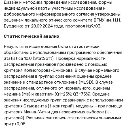
Дизайн и методика проведения исследования, формы
индивидуальной карты участницы исследования и
добровольного информированного согласия утверждены
решением локального этического комитета ВГМУ им. Н.Н.
Бурденко от 20.09.2024 года, протокол №9/03.
Статистический анализ
Результаты исследования были статистически
обработаны с использованием программного обеспечения
Statistica 10.0 (StatSoft). Проверка нормальности
распределения признаков произведено с помощью
критерия Колмогорова–Смирнова. В случае нормального
распределения в группах сравнения оценены среднее
значение и стандартное отклонение (M±SD). В случае
распределения, отличного от нормального, оценены
медиана (Ме) и квартили (Q1=25%; Q3=75%). Средние
значения исследуемых групп сравнивали с использованием
критерия Стьюдента (t-критерий), медианы – при помощи
критерия Манна–Уитни для независимых выборок (U-
критерий). Различия считались статистически значимыми
при р<0,05.