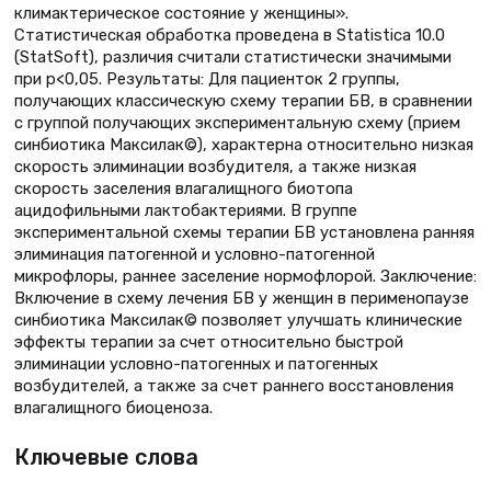
климактерическое состояние у женщины».
Статистическая обработка проведена в Statistica 10.0
(StatSoft), различия считали статистически значимыми
при р<0,05. Результаты: Для пациенток 2 группы,
получающих классическую схему терапии БВ, в сравнении
с группой получающих экспериментальную схему (прием
синбиотика Максилак©), характерна относительно низкая
скорость элиминации возбудителя, а также низкая
скорость заселения влагалищного биотопа
ацидофильными лактобактериями. В группе
экспериментальной схемы терапии БВ установлена ранняя
элиминация патогенной и условно-патогенной
микрофлоры, раннее заселение нормофлорой. Заключение:
Включение в схему лечения БВ у женщин в перименопаузе
синбиотика Максилак© позволяет улучшать клинические
эффекты терапии за счет относительно быстрой
элиминации условно-патогенных и патогенных
возбудителей, а также за счет раннего восстановления
влагалищного биоценоза.
Ключевые слова