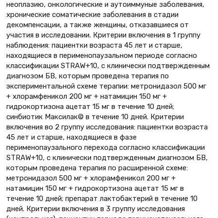
неоплазию, онкологические и аутоиммуные заболевания,
хронические соматические заболевания в стадии
декомпенсации, а также женщины, отказавшиеся от
участия в исследовании. Критерии включения в 1 группу
наблюдения: пациентки возраста 45 лет и старше,
находящиеся в перименопаузальном периоде согласно
классификации STRAW+10, с клинически подтвержденным
диагнозом БВ, которым проведена терапия по
экспериментальной схеме терапии: метронидазол 500 мг
+ хлорамфеникол 200 мг + натамицин 150 мг +
гидрокортизона ацетат 15 мг в течение 10 дней;
синбиотик Максилак© в течение 10 дней. Критерии
включения во 2 группу исследования: пациентки возраста
45 лет и старше, находящиеся в фазе
перименопаузального перехода согласно классификации
STRAW+10, с клинически подтвержденным диагнозом БВ,
которым проведена терапия по расширенной схеме:
метронидазол 500 мг + хлорамфеникол 200 мг +
натамицин 150 мг + гидрокортизона ацетат 15 мг в
течение 10 дней; препарат лактобактерий в течение 10
дней. Критерии включения в 3 группу исследования