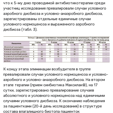
что к 5-му дню проводимой антибиотикотерапии среди
участниц исследования превалировали случаи условного
аэробного дисбиоза и условно-анаэробного дисбиоза,
зарегистрированы отдельные единичные случаи
условного нормоценоза и выраженного аэробного
дисбиоза (табл. 3).
К концу этапа элиминации возбудителя в группе
превалировали случаи условного нормоценоза и условно-
аэробного и условно-анаэробного дисбиоза. На втором
этапе терапии (прием синбиотика Максилак©), на 17
сутки, зарегистрировано превалирование случаев
абсолютного и условного нормоценоза над единичными
случаями условного дисбиоза. К окончанию наблюдения
за пациентками (20-й день исследования) в структуре
состава влагалищного биотопа пациенток