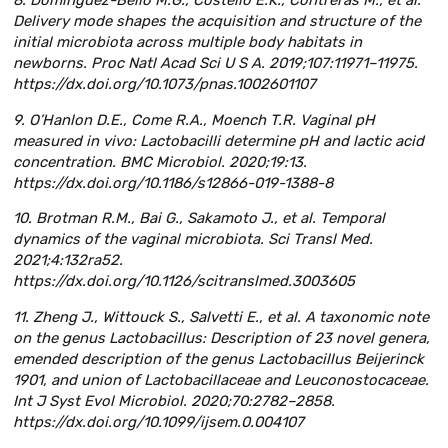
Delivery mode shapes the acquisition and structure of the
initial microbiota across multiple body habitats in
newborns. Proc Natl Acad Sci U S A. 2019;107:11971–11975.
https://dx.doi.org/10.1073/pnas.1002601107
9. O’Hanlon D.E., Come R.A., Moench T.R. Vaginal pH
measured in vivo: Lactobacilli determine pH and lactic acid
concentration. BMC Microbiol. 2020;19:13.
https://dx.doi.org/10.1186/s12866-019-1388-8
10. Brotman R.M., Bai G., Sakamoto J., et al. Temporal
dynamics of the vaginal microbiota. Sci Transl Med.
2021;4:132ra52.
https://dx.doi.org/10.1126/scitranslmed.3003605
11. Zheng J., Wittouck S., Salvetti E., et al. A taxonomic note
on the genus Lactobacillus: Description of 23 novel genera,
emended description of the genus Lactobacillus Beijerinck
1901, and union of Lactobacillaceae and Leuconostocaceae.
Int J Syst Evol Microbiol. 2020;70:2782–2858.
https://dx.doi.org/10.1099/ijsem.0.004107