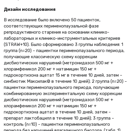
Дизайн исследования
В исследование было включено 50 пациенток,
соответствующих перименопаузальной фазе
репродуктивного старения на основании клинико-
лабораторных и клинико-инструментальных критериев
(STRAW+10). Было сформировано 3 группы наблюдения: 1
группа (n=20) – пациентки перименопаузального периода,
получающие классическую схему коррекции
дисбиотических нарушений (метронидазол 500 мг +
хлорамфеникол 200 мг + натамицин 150 мг +
гидрокортизона ацетат 15 мг в течение 10 дней, затем –
синбиотик Максилак© в течение 10 дней); 2 группа (n=20) –
пациентки перименопаузального периода, получающие
комбинированную экспериментальную схему коррекции
дисбиотических нарушений (метронидазол 500 мг +
хлорамфеникол 200 мг + натамицин 150 мг +
гидрокортизона ацетат в течение 10 дней, затем –
препарат лактобацилл в течение 10 дней); 3 группа –
контроль (n=10) – пациентки перименопаузального
периода без нарушений влагалищного биотопа. (табл. 1).