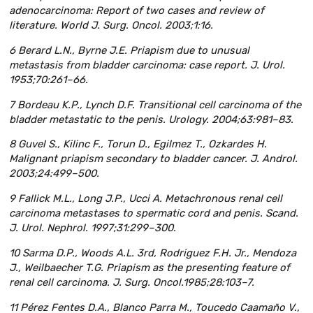
adenocarcinoma: Report of two cases and review of
literature. World J. Surg. Oncol. 2003;1:16.
6 Berard L.N., Byrne J.E. Priapism due to unusual
metastasis from bladder carcinoma: case report. J. Urol.
1953;70:261–66.
7 Bordeau K.P., Lynch D.F. Transitional cell carcinoma of the
bladder metastatic to the penis. Urology. 2004;63:981–83.
8 Guvel S., Kilinc F., Torun D., Egilmez T., Ozkardes H.
Malignant priapism secondary to bladder cancer. J. Androl.
2003;24:499–500.
9 Fallick M.L., Long J.P., Ucci A. Metachronous renal cell
carcinoma metastases to spermatic cord and penis. Scand.
J. Urol. Nephrol. 1997;31:299–300.
10 Sarma D.P., Woods A.L. 3rd, Rodriguez F.H. Jr., Mendoza
J., Weilbaecher T.G. Priapism as the presenting feature of
renal cell carcinoma. J. Surg. Oncol.1985;28:103–7.
11 Pérez Fentes D.A., Blanco Parra M., Toucedo Caamaño V.,