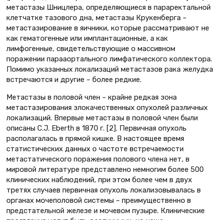
метастазы Шницлера, определяющиеся в параректальной
клетчатке тазового дна, метастазы Крукенберга –
метастазирование в яичники, которые рассматривают не
как гематогенные или имплантационные, а как
лимфогенные, свидетельствующие о массивном
поражении парааортального лимфатического коллектора.
Помимо указанных локализаций метастазов рака желудка
встречаются и другие – более редкие.
Метастазы в половой член – крайне редкая зона
метастазирования злокачественных опухолей различных
локализаций. Впервые метастазы в половой член были
описаны C.J. Eberth в 1870 г. [2]. Первичная опухоль
располагалась в прямой кишке. В настоящее время
статистических данных о частоте встречаемости
метастатического поражения полового члена нет, в
мировой литературе представлено немногим более 500
клинических наблюдений, при этом более чем в двух
третях случаев первичная опухоль локализовывалась в
органах мочеполовой системы – преимущественно в
предстательной железе и мочевом пузыре. Клинические