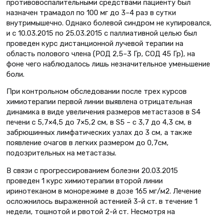
противовоспалительными средствами пациенту был
назначен трамадол по 100 мг до 3–4 раз в сутки
внутримышечно. Однако болевой синдром не купировался,
и с 10.03.2015 по 25.03.2015 с паллиативной целью был
проведен курс дистанционной лучевой терапии на
область полового члена (РОД 2,5–3 Гр, СОД 45 Гр), на
фоне чего наблюдалось лишь незначительное уменьшение
боли.
При контрольном обследовании после трех курсов
химиотерапии первой линии выявлена отрицательная
динамика в виде увеличения размеров метастазов в S4
печени с 5,7×4,5 до 7×5,2 см, в S5 – с 3,7 до 4,3 см, в
забрюшинных лимфатических узлах до 3 см, а также
появление очагов в легких размером до 0,7см,
подозрительных на метастазы.
В связи c прогрессированием болезни 20.03.2015
проведен 1 курс химиотерапии второй линии
иринотеканом в монорежиме в дозе 165 мг/м2. Лечение
осложнилось выраженной астенией 3-й ст. в течение 1
недели, тошнотой и рвотой 2-й ст. Несмотря на