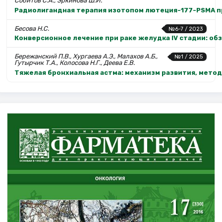
Собитов С.А., Эркинова Ш.И.
Радиолигандная терапия изотопом лютеция-177-PSMA п
Бесова Н.С.
№6-7 / 2023
Конверсионное лечение при раке желудка IV стадии: об
Бережанский П.В., Хургаева А.Э., Малахов А.Б.,
№1 / 2025
Гутырчик Т.А., Колосова Н.Г., Деева Е.В.
Тяжелая бронхиальная астма: механизм развития, мето