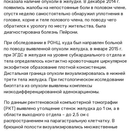
показала наличие опухоли в желудке. В декабре 2014 г.
появились жалобы на непостоянные боли в половом члене,
спустя неделю самостоятельно обнаружил уплотнения в
головке, корне и теле полового члена, по поводу чего
обратился к урологу по месту жительства, была
диагностирована болезнь Пейрони.
При обследовании в РОНЦ, куда был направлен больной
по поводу выявленной опухоли желудка, в январе 2015 г.
при ЭГДС в желудке на уровне субкардиального отдела и
тела определялось контактно кровоточащее циркулярное
экзофитное образование плотной консистенции.
Дистальная граница опухоли визуализировалась в нижней
трети тела желудка. При гистологическом исследовании
биоптата из опухоли выявлены комплексы
низкодифференцированной аденокарциномы.
По данным рентгеновской компьютерной томографии
(РКТ) выявлено утолщение стенок желудка до 1 см, а в
области выходного отдела – до 2,5 см с
распространением на парагастральную клетчатку. В
брюшной полости визуализировались множественные