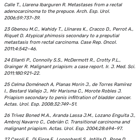
Calle T., Llarena Ibarguren R. Metastases from a rectal
adenocarcinoma to the prepuce. Arch. Esp. Urol.
2006;59:737–39.
23 Gbenou M.C., Wahidy T., Llinares K., Cracco D., Perrot A.,
Riquet D. Atypical phimosis secondary to a preputial
metastasis from rectal carcinoma. Case Rep. Oncol.
2011;4:542–46.
24 Ellanti P., Connolly S.S., McDermott R., Crotty P.L.,
Grainger R. Malignant priapism: a case report. Ir. J. Med. Sci.
2011;180:921–22.
25 Celma Doménech A, Planas Morin J., de Torres Ramírez
I., Bestard Vallejo J., Mir Marisma C., Morote Robles J.
Priapism secondary to penis infiltration of bladder cancer.
Actas. Urol. Esp. 2008;32:749–51.
26 Trívez Boned M.A., Aranda Lassa J.M., Lozano Enguita J.,
Ambroj Navarro C., Cebrián C. Transitional carcinoma and
malignant priapism. Actas. Urol. Esp. 2004;28:694–97.
27 Casoli E., Di Fiore F., Longobardi S., Intilla O., Pone D.