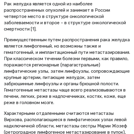
Рак желудка является одной из наиболее
распространенных опухолей и занимает в России
четвертое место в структуре онкологической
заболеваемости и второе – в структуре онкологической
смертности [1].
Преимущественным путем распространения рака желудка
является лимфогенный, но возможны также и
гематогенный, и имплантационный пути метастазирования.
При классическом течении болезни первыми, как правило,
поражаются регионарные (парагастральные)
лимфатические узлы, затем лимфоузлы, сопровождающие
крупные артерии, питающие желудок, затем
забрюшинные лимфоузлы и органы брюшной полости.
Гематогенные метастазы чаще всего реализовываются в
печени, легких, реже в надпочечниках, костях, коже, еще
реже в головном мозге.
Характерными отдаленными считаются метастазы
Вирхова, располагающиеся в лимфатических узлах левой
надключичной области, метастазы сестры Марии Жозеф
(ретроградное лимфогенное метастазирование в пупок),