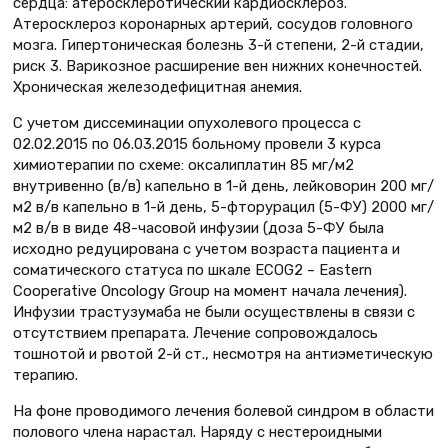
сердца: атеросклеротический кардиосклероз.
Атеросклероз коронарных артерий, сосудов головного
мозга. Гипертоническая болезнь 3-й степени, 2-й стадии,
риск 3. Варикозное расширение вен нижних конечностей.
Хроническая железодефицитная анемия.
С учетом диссеминации опухолевого процесса с
02.02.2015 по 06.03.2015 больному провели 3 курса
химиотерапии по схеме: оксалиплатин 85 мг/м2
внутривенно (в/в) капельно в 1-й день, лейковорин 200 мг/
м2 в/в капельно в 1-й день, 5-фторурацил (5-ФУ) 2000 мг/
м2 в/в в виде 48-часовой инфузии (доза 5-ФУ была
исходно редуцирована с учетом возраста пациента и
соматического статуса по шкале ECOG2 – Eastern
Cooperative Oncology Group на момент начала лечения).
Инфузии трастузумаба не были осуществлены в связи с
отсутствием препарата. Лечение сопровождалось
тошнотой и рвотой 2-й ст., несмотря на антиэметическую
терапию.
На фоне проводимого лечения болевой синдром в области
полового члена нарастал. Наряду с нестероидными