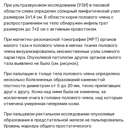
При ультразвуковом исследовании (УЗИ) в паховой
области слева определен сóлидный лимфатический узел
размером 2×1,4 см. В области корня полового члена с
распространением на тело обнаружен инфильтрат
размером до 7×2 см с активным кровотоком.
При магнитно-резонансной томографии (МРТ) органов
малого таза и полового члена в мягких тканях полового
члена визуализировались множественные узлы сливного
характера. Опухолевой патологии других органов малого
таза выявлено не было (см. рисунок).
При пальпации в толще тела полового члена определено
несколько болезненных образований каменистой
плотности диаметром от 5 до 20 мм, тесно прилегавших
друг к другу. Кожа над ними была не изменена, за
исключение очага в головке полового члена, над которым
отмечена умеренная гиперемия кожи.
При пальцевом ректальном исследовании опухолевые
образования в предстательной железе не пальпировались.
Уровень маркера общего простатического