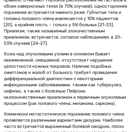
правило, отмечают глубокое расположение метастазов в
обоих кавернозных телах (в 70% случаев), одностороннее
поражение встречается намного реже. Губчатые тела и
головка полового члена вовлекаются у 10% пациентов
[20], а крайняя плоть – только у 5% больных [21–23].
Приапизм, также называемый злокачественным
приапизмом, встречается, согласно наблюдениям, в 20–
53% случаев [24–27].
Кожа над опухолевыми узлами в основном бывает
неизмененной, смещаемой, отсутствует нарушение
целостности кожных покровов. Наличие подобных
симптомов и жалоб от больного требует проведения
дифференциальной диагностики с некоторыми
инфекционными заболеваниями, такими как туберкулез,
сифилис, а также с болезнью Пейрони,
незлокачественным приапизмом и первичным опухолевым
процессом (рак полового члена, меланома, саркома).
Клинически метастатическое поражение полового члена
проявляется различными вариантами дизурии. Наиболее
часто встречается выраженный болевой синдром, плохо