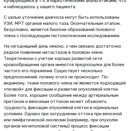
купирующийся в т.ч. и наркотическими анальгетиками, что
и наблюдалось у нашего пациента.
С целью уточнения диагноза могут быть использованы
УЗИ, МРТ органов малого таза. Окончательным этапом,
безусловно, является биопсия образований полового
члена с последующим гистологическим исследованием.
На сегодняшний день неясно, с чем связано достаточно
редкое появление метастазов в половом члене.
Теоретически с учетом хорошо развитой сети
кровообращения органа имеются предпосылки для более
частого его поражения. Существует несколько
предположений, почему этого не происходит. По-
видимому, ткани полового члена не являются подходящей
«почвой» для фиксации и развития опухолевой клетки.
Более того, хорошее сообщение между артериальным
притоком и венозным оттоком может объяснять
трудность фиксации опухолевой клетки в нормальных
условиях. Однако при затруднении оттока при венозной
или лимфатической окклюзии (например, при опухолях
органов мочеполовой системы) процесс фиксации