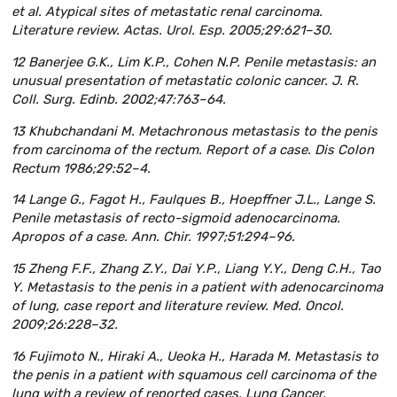
et al. Atypical sites of metastatic renal carcinoma.
Literature review. Actas. Urol. Esp. 2005;29:621–30.
12 Banerjee G.K., Lim K.P., Cohen N.P. Penile metastasis: an
unusual presentation of metastatic colonic cancer. J. R.
Coll. Surg. Edinb. 2002;47:763–64.
13 Khubchandani M. Metachronous metastasis to the penis
from carcinoma of the rectum. Report of a case. Dis Colon
Rectum 1986;29:52–4.
14 Lange G., Fagot H., Faulques B., Hoepffner J.L., Lange S.
Penile metastasis of recto-sigmoid adenocarcinoma.
Apropos of a case. Ann. Chir. 1997;51:294–96.
15 Zheng F.F., Zhang Z.Y., Dai Y.P., Liang Y.Y., Deng C.H., Tao
Y. Metastasis to the penis in a patient with adenocarcinoma
of lung, case report and literature review. Med. Oncol.
2009;26:228–32.
16 Fujimoto N., Hiraki A., Ueoka H., Harada M. Metastasis to
the penis in a patient with squamous cell carcinoma of the
lung with a review of reported cases. Lung Cancer.