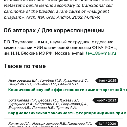
Metastatic penile lesions secondary to transitional cell
carcinoma of the bladder: a rare cause of «malignant
priapism». Arch. Ital. Urol. Androl. 2002;74:48–9.
Об авторах / Для корреспонденции
Е.В. Трусилова – к.м.н., научный сотрудник, отделение
химиотерапии НИИ клинической онкологии ФГБУ РОНЦ
им. Н. Н. Блохина МЗ РФ, Москва; e-mail:
tev_86@mail.ru
Также по теме
Новгородова Е.А., Голубев П.В., Кузьмина Е.С.,
№6 / 2025
Пикулин Д.С., Кузьмин В.М., Галкин В.Н.
Клинический случай эффективности химио-таргетной те
Богатырева Л.Р., Бесова Н.С., Юнаев Г.С.,
№6-7 / 2023
Курмуков И.А., Обаревич Е.С., Гаврилова Д.А.,
Егорова А.В., Лепкова Н.В., Трякин А.А.
Кардиологическая токсичность фторпиримидинов при л
Хакимов Г.А., Насырходжаев Я.Б., Хакимова Г.Г.,
№4 / 2026