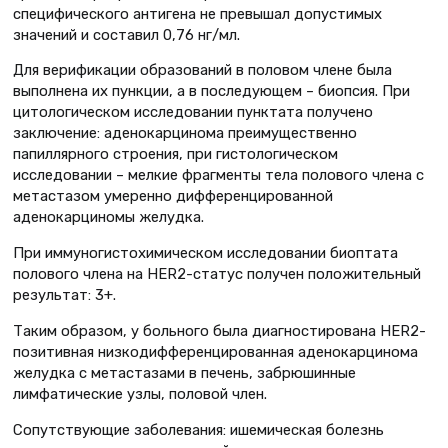
специфического антигена не превышал допустимых
значений и составил 0,76 нг/мл.
Для верификации образований в половом члене была
выполнена их пункции, а в последующем – биопсия. При
цитологическом исследовании пунктата получено
заключение: аденокарцинома преимущественно
папиллярного строения, при гистологическом
исследовании – мелкие фрагменты тела полового члена с
метастазом умеренно дифференцированной
аденокарциномы желудка.
При иммуногистохимическом исследовании биоптата
полового члена на HER2-статус получен положительный
результат: 3+.
Таким образом, у больного была диагностирована HER2-
позитивная низкодифференцированная аденокарцинома
желудка с метастазами в печень, забрюшинные
лимфатические узлы, половой член.
Сопутствующие заболевания: ишемическая болезнь