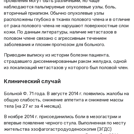
проявления могут быть различными, но чаще
наблюдаются пальпируемые опухолевые узлы, боль,
вторичный приапизм. Обычно опухолевые узлы
расположены глубоко в тканях полового члена и в отличие
от рака полового члена не нарушают поверхностные слои
кожи. По данным литературы, наличие метастазов в
половом члене связано с агрессивным течением
заболевания и плохим прогнозом для больного.
Приводим выписку из истории болезни пациента,
страдавшего диссеминированным раком желудка, одной
из локализаций метастазов у которого был половой член.
Клинический случай
Больной Ф. 71 года. В августе 2014 г. появились жалобы на
общую слабость, снижение аппетита и снижение массы
тела (на 27 кг за 4 месяца).
В ноябре 2014 г. присоединились боли в мезогастрии и
впервые появление черного стула. Выполненная по месту
жительства эзофагогастродуоденоскопия (ЭГДС)