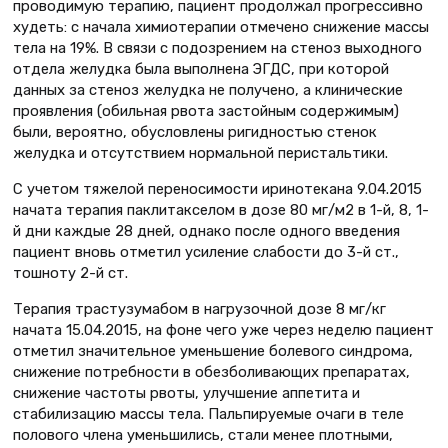
проводимую терапию, пациент продолжал прогрессивно
худеть: с начала химиотерапии отмечено снижение массы
тела на 19%. В связи с подозрением на стеноз выходного
отдела желудка была выполнена ЭГДС, при которой
данных за стеноз желудка не получено, а клинические
проявления (обильная рвота застойным содержимым)
были, вероятно, обусловлены ригидностью стенок
желудка и отсутствием нормальной перистальтики.
С учетом тяжелой переносимости иринотекана 9.04.2015
начата терапия паклитакселом в дозе 80 мг/м2 в 1-й, 8, 1-
й дни каждые 28 дней, однако после одного введения
пациент вновь отметил усиление слабости до 3-й ст.,
тошноту 2-й ст.
Терапия трастузумабом в нагрузочной дозе 8 мг/кг
начата 15.04.2015, на фоне чего уже через неделю пациент
отметил значительное уменьшение болевого синдрома,
снижение потребности в обезболивающих препаратах,
снижение частоты рвоты, улучшение аппетита и
стабилизацию массы тела. Пальпируемые очаги в теле
полового члена уменьшились, стали менее плотными,