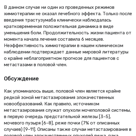
В данном случае ни один из проведенных режимов
химиотерапии не оказал лечебного эффекта. Только после
введения трастузумаба клинически наблюдалась
кратковременная положительная динамика в виде
уменьшения боли. Продолжительность жизни пациента от
момента начала лечения составила 6 месяцев.
Неэффективность химиотерапии в нашем клиническом
наблюдении подтверждает данные мировой литературы
о крайне неблагоприятном прогнозе для пациентов с
метастазами в половой член.
Обсуждение
Как упоминалось выше, половой член является крайне
редкой зоной метастазирования злокачественных
новообразований. Как правило, источником
метастазирования служат опухоли мочеполовой системы,
в первую очередь предстательной железы [3–5],
мочевого пузыря [6–8], реже почки (7% от описанных
случаев) [9–11]. Описаны также случаи метастазирования в
половой член злокачественных опухолей яичка, рака