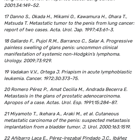
2001;34:149–52.
17 Danno S., Okada H., Mikami O., Kawamura H., Ohara T.,
Matsuda T. Metastatic tumor to the penis from lung cancer:
report of two cases. Acta. Urol. Jар. 1997;43:61–3.
18 Gallardo F., Pujol R.M., Barranco C., Salar A. Progressive
painless swelling of glans penis: uncommon clinical
manifestation of systemic non-Hodgkin’s lymphoma.
Urology. 2009;73:929.
19 Vadakan V.V., Ortega J. Priapism in acute lymphoblastic
leukemia. Cancer. 1972;30:373–75.
20 Romero Pérez P., Amat Cecilia M., Andrada Becerra E.
Metastasis in the glans of prostatic adenocarcinoma.
Apropos of a case. Actas. Urol. Esp. 1991;15:284–87.
21 Miyamoto T., Ikehara A., Araki M., et al. Cutaneous
metastatic carcinoma of the penis: suspected metastasis
implantation from a bladder tumor. J. Urol. 2000;163:1519.
22 Añibarro Laca E., Pérez-Irezabal Pindado J.C., Ibáñez