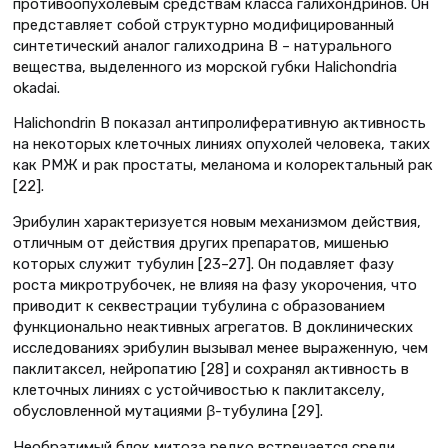
противоопухолевым средствам класса галихондринов. Он
представляет собой структурно модифицированный
синтетический аналог галиходрина B – натурального
вещества, выделенного из морской губки Halichondria
okadai.
Halichondrin B показал антипролиферативную активность
на некоторых клеточных линиях опухолей человека, таких
как РМЖ и рак простаты, меланома и колоректальный рак
[22].
Эрибулин характеризуется новым механизмом действия,
отличным от действия других препаратов, мишенью
которых служит тубулин [23–27]. Он подавляет фазу
роста микротрубочек, не влияя на фазу укорочения, что
приводит к секвестрации тубулина с образованием
функционально неактивных агрегатов. В доклинических
исследованиях эрибулин вызывал менее выраженную, чем
паклитаксел, нейропатию [28] и сохранял активность в
клеточных линиях с устойчивостью к паклитакселу,
обусловленной мутациями β-тубулина [29].
Необратимый блок митоза редко встречается среди