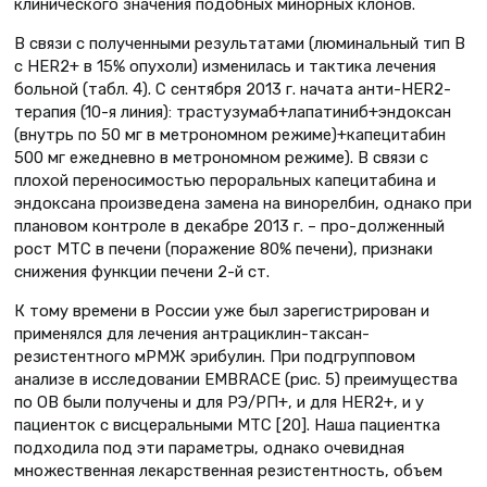
клинического значения подобных минорных клонов.
В связи с полученными результатами (люминальный тип В
с HER2+ в 15% опухоли) изменилась и тактика лечения
больной (табл. 4). С сентября 2013 г. начата анти-HER2-
терапия (10-я линия): трастузумаб+лапатиниб+эндоксан
(внутрь по 50 мг в метрономном режиме)+капецитабин
500 мг ежедневно в метрономном режиме). В связи с
плохой переносимостью пероральных капецитабина и
эндоксана произведена замена на винорелбин, однако при
плановом контроле в декабре 2013 г. – про-долженный
рост МТС в печени (поражение 80% печени), признаки
снижения функции печени 2-й ст.
К тому времени в России уже был зарегистрирован и
применялся для лечения антрациклин-таксан-
резистентного мРМЖ эрибулин. При подгрупповом
анализе в исследовании EMBRACE (рис. 5) преимущества
по ОВ были получены и для РЭ/РП+, и для HER2+, и у
пациенток с висцеральными МТС [20]. Наша пациентка
подходила под эти параметры, однако очевидная
множественная лекарственная резистентность, объем