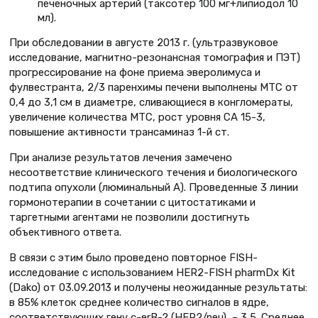
печеночных артерий (таксотер 100 мг+липиодол 10
мл).
При обследовании в августе 2013 г. (ультразвуковое
исследование, магнитно-резонансная томография и ПЭТ)
прогрессирование на фоне приема эверолимуса и
фулвестранта, 2/3 паренхимы печени выполнены МТС от
0,4 до 3,1 см в диаметре, сливающиеся в конгломераты,
увеличение количества МТС, рост уровня СА 15-3,
повышение активности трансаминаз 1-й ст.
При анализе результатов лечения замечено
несоответствие клинического течения и биологического
подтипа опухоли (люминальный А). Проведенные 3 линии
гормонотерапии в сочетании с цитостатиками и
таргетными агентами не позволили достигнуть
объективного ответа.
В связи с этим было проведено повторное FISH-
исследование с использованием HER2-FISH pharmDx Kit
(Dako) от 03.09.2013 и получены неожиданные результаты:
в 85% клеток среднее количество сигналов в ядре,
соответствующих гену c-erB-2 (HER2/neu), – 3,5. Среднее