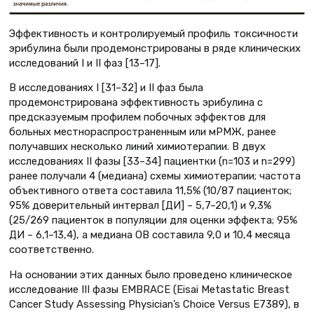
Эффективность и контролируемый профиль токсичности
эрибулина были продемонстрированы в ряде клинических
исследований I и II фаз [13–17].
В исследованиях I [31–32] и II фаз была
продемонстрирована эффективность эрибулина с
предсказуемым профилем побочных эффектов для
больных местнораспространенным или мРМЖ, ранее
получавших несколько линий химиотерапии. В двух
исследованиях II фазы [33–34] пациентки (n=103 и n=299)
ранее получали 4 (медиана) схемы химиотерапии; частота
объективного ответа составила 11,5% (10/87 пациенток;
95% доверительный интервал [ДИ] – 5,7–20,1) и 9,3%
(25/269 пациенток в популяции для оценки эффекта; 95%
ДИ – 6,1–13,4), а медиана ОВ составила 9,0 и 10,4 месяца
соответственно.
На основании этих данных было проведено клиническое
исследование III фазы EMBRACE (Eisai Metastatic Breast
Cancer Study Assessing Physician’s Choice Versus E7389), в