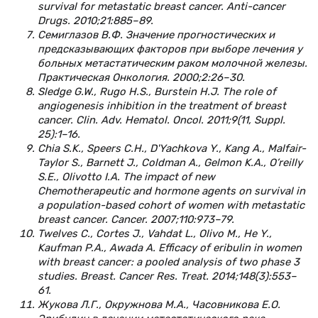
survival for metastatic breast cancer. Anti-cancer
Drugs. 2010;21:885–89.
Семиглазов В.Ф. Значение прогностических и
предсказывающих факторов при выборе лечения у
больных метастатическим раком молочной железы.
Практическая Онкология. 2000;2:26–30.
Sledge G.W., Rugo H.S., Burstein H.J. The role of
angiogenesis inhibition in the treatment of breast
cancer. Clin. Adv. Hematol. Oncol. 2011;9(11, Suppl.
25):1–16.
Chia S.K., Speers C.H., D'Yachkova Y., Kang A., Malfair-
Taylor S., Barnett J., Coldman A., Gelmon K.A., O’reilly
S.E., Olivotto I.A. The impact of new
Chemotherapeutic and hormone agents on survival in
a population-based cohort of women with metastatic
breast cancer. Cancer. 2007;110:973–79.
Twelves C., Cortes J., Vahdat L., Olivo M., He Y.,
Kaufman P.A., Awada A. Efficacy of eribulin in women
with breast cancer: a pooled analysis of two phase 3
studies. Breast. Cancer Res. Treat. 2014;148(3):553–
61.
Жукова Л.Г., Окружнова М.А., Часовникова Е.О.