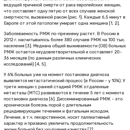
ведущей причиной смерти от рака европейских женщин,
что составляет одну пятую от всех случаев женской
смертности, вызванной раком (рис. 1). Каждые 6,5 минут в
Европе от этой патологии умирает одна женщина [1, 2].
Заболеваемость РМЖ по-прежнему растет. В России в
2012 г. насчитывалось более 380 случаев РМЖ на 100 тыс.
населения [3]. Медиана общей выживаемости (ОВ) больных
РМЖ остается неудовлетворительной и составляет 20–
36 месяцев (по данным различных клинических
исследований) [4, 5].
У 6% больных уже на момент постановки диагноза
выявляется метастатический процесс (в России – у 10%). У
трети женщин с ранней стадией РМЖ отдаленные
метастазы (МТС) развиваются в течение 5 лет с момента
постановки диагноза [6]. Диссеминированный РМЖ – это
хроническая болезнь порой с длительным
рецидивирующим течением и фатальным исходом.
Лечение, в т.ч. лекарственное, носит паллиативный
характер и призвано увеличить продолжительность
жизни больной без ухудшения качества [7].