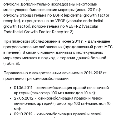
опухоли. Дополнительно исследованы некоторые
молекулярно-биологические маркеры (июль 2011 г.):
опухоль отрицательна по EGFR (epidermal growth factor
receptor), отрицательна по VEGF (vascular endothelial
growth factor); положительна по VEGFR2 (Vascular
Endothelial Growth Factor Receptor 2).
При плановом обследовании в июне 2011 г. – дальнейшее
прогрессирование заболевания (продолженный рост МТС
в печени). В связи с новыми данными о молекулярных
маркерах менялся и подход к терапии данной больной
(табл. 3).
Параллельно с лекарственным лечением в 2011–2012 гг.
проведено три химиоэмболизации:
01.06.2011 – химиоэмболизация правой печеночной
артерии (таксотер 100 мг+липиодол 10 мл);
27.06.2012 – химиоэмболизация правой и левой
печеночных артерий (таксотер 100 мг+липиодол 10
мл);
09.10.2012 – химиоэмболизация правой и левой