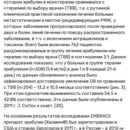
котором эрибулин в монотерапии сравнивался с
«терапией по выбору врача» (ТВВ), т.е. с рутинной
клинической практикой назначения лечения больным
метастатическим и местно-рецидивирующим РМЖ, у
которых заболевание прогрессировало после проведения
двух и более линий лечения по поводу распространенного
заболевания, в т.ч. с включением антрациклинов и
таксанов. Всего были включены 762 пациентки,
рандомизированные в группу лечения эрибулином или
терапию по выбору врача (ТВВ) в соотношении 2:1. Данное
исследование показало, что у больных в группе терапии
эрибулином (n=508) (1,4 мг/м2 в дни 1 и 8 каждый 21-й
день) по данным обновленного анализа было
зафиксировано достоверное увеличение ОВ по сравнению
с ТВВ (n=254) – 13,2 и 10,5 месяца соответственно (рис. 3).
При этом однолетняя выживаемость составила 54,5 и
42,8% соответственно. Эти данные были опубликованы в
2011 г. J. Сortes и соавт. [20].
На основании результатов исследования EMBRACE
препарат эрибулин (Халавен®) был зарегистрирован в
США и странах Евросоюза в 2011 г., а в России – в 2012-м