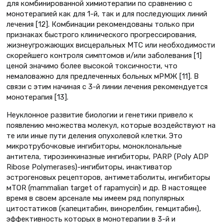
для комбинированной химиотерапии по сравнению с
монотерапией как для 1-й, так и для последующих линий
лечения [12]. Комбинации рекомендованы только при
признаках быстрого клинического прогрессирования,
жизнеугрожающих висцеральных МТС или необходимости
скорейшего контроля симптомов и/или заболевания [1]
ценой значимо более высокой токсичности, что
немаловажно для предлеченных больных мРМЖ [11]. В
связи с этим начиная с 3-й линии лечения рекомендуется
монотерапия [13].
Неуклонное развитие биологии и генетики привело к
появлению множества молекул, которые воздействуют на
те или иные пути деления опухолевой клетки. Это
микротрубочковые ингибиторы, моноклональные
антитела, тирозинкиназные ингибиторы, PARP (Poly ADP
Ribose Polymerases)-ингибиторы, инактиватор
эстрогеновых рецепторов, антиметаболиты, ингибиторы
мТОR (mammalian target of rapamycin) и др. В настоящее
время в своем арсенале мы имеем ряд популярных
цитостатиков (капецитабин, винорелбин, гемцитабин),
эффективность которых в монотерапии в 3-й и