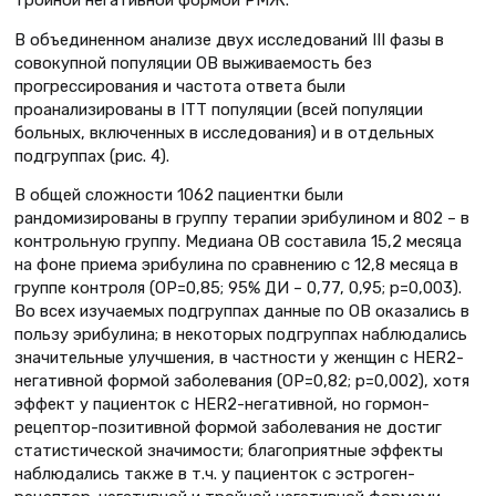
В объединенном анализе двух исследований III фазы в
совокупной популяции ОВ выживаемость без
прогрессирования и частота ответа были
проанализированы в ITT популяции (всей популяции
больных, включенных в исследования) и в отдельных
подгруппах (рис. 4).
В общей сложности 1062 пациентки были
рандомизированы в группу терапии эрибулином и 802 – в
контрольную группу. Медиана ОВ составила 15,2 месяца
на фоне приема эрибулина по сравнению с 12,8 месяца в
группе контроля (ОР=0,85; 95% ДИ – 0,77, 0,95; р=0,003).
Во всех изучаемых подгруппах данные по ОВ оказались в
пользу эрибулина; в некоторых подгруппах наблюдались
значительные улучшения, в частности у женщин с HER2-
негативной формой заболевания (ОР=0,82; р=0,002), хотя
эффект у пациенток с HER2-негативной, но гормон-
рецептор-позитивной формой заболевания не достиг
статистической значимости; благоприятные эффекты
наблюдались также в т.ч. у пациенток с эстроген-