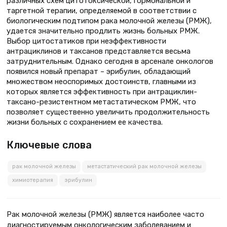
различных схем цитотоксической, гормональной и
таргетной терапии, определяемой в соответствии с
биологическим подтипом рака молочной железы (РМЖ),
удается значительно продлить жизнь больных РМЖ.
Выбор цитостатиков при неэффективности
антрациклинов и таксанов представляется весьма
затруднительным. Однако сегодня в арсенале онкологов
появился новый препарат – эрибулин, обладающий
множеством неоспоримых достоинств, главными из
которых является эффективность при антрациклин-
таксано-резистентном метастатическом РМЖ, что
позволяет существенно увеличить продолжительность
жизни больных с сохранением ее качества.
Ключевые слова
рак молочной железы
метастатический рак молочной железы
химиотерапия
эрибулин
Рак молочной железы (РМЖ) является наиболее часто
диагностируемым онкологическим заболеванием и