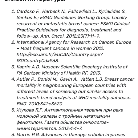
Cardoso F., Harbeck N., Fallowfield L., Kyriakides S.,
Senkus E.; ESMO Guidelines Working Group. Locally
recurrent or metastatic breast cancer: ESMO Clinical
Practice Guidelines for diagnosis, treatment and
follow-up. Ann. Oncol. 2012;23(7):11–9.
International Agency for Research on Cancer. Europe
– Most frequent cancers in women 2012.
http://eco.iarc.fr/EUCAN/Country.aspx?
ISOCountryCd=968.
Kaprin A.D. Moscow Scientific Oncology Institute of
PA Gertzen Ministry of Health RF. 2013.
Autier P., Boniol M., Gavin A., Vatten L.J. Breast cancer
mortality in neighbouring European countries with
different levels of screening but similar access to
treatment: trend analysis of WHO mortality database.
BMJ. 2010;341:e3620.
Жукова Л.Г. Антиангиогенная терапия при раке
молочной железы с тройным негативным
фенотипом. Газета общества онкологов-
химиотерапевтов. 2013;4:4–7.
Morris P.G. Advances in therapy: eribulin improves