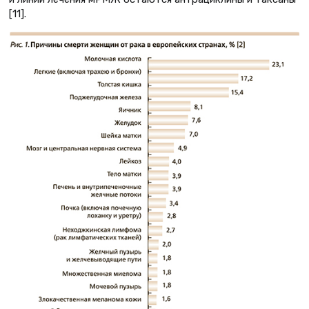
[11].