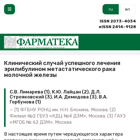
ru
en
ISSN 2073–4034
eISSN 2414–9128
Клинический случай успешного лечения
эрилибулином метастатического рака
молочной железы
С.В. Лимарева (1), К.Ю. Лайцан (2), Д.Л.
Строяковский (3), И.А. Демидова (3), В.А.
Горбунова (1)
(1) ФГБНУ РОНЦ им. Н.Н. Блохина, Москва; (2)
Филиал №2 ГБУЗ «КДЦ №4 ДЗМ», Москва; (3) ГАУЗ
«МГОБ № 62 ДЗМ», Москва
В настоящее время путем чередующегося характера