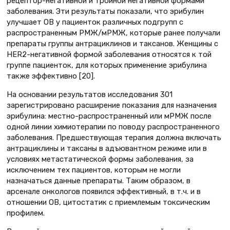
рецептор-негативной и тройной негативной формами
заболевания. Эти результаты показали, что эрибулин
улучшает ОВ у пациенток различных подгрупп с
распространенным РМЖ/мРМЖ, которые ранее получали
препараты группы антрациклинов и таксанов. Женщины с
HER2-негативной формой заболевания относятся к той
группе пациенток, для которых применение эрибулина
также эффективно [20].
На основании результатов исследования 301
зарегистрировано расширение показания для назначения
эрибулина: местно-распространенный или мРМЖ после
одной линии химиотерапии по поводу распространенного
заболевания. Предшествующая терапия должна включать
антрациклины и таксаны в адъювантном режиме или в
условиях метастатической формы заболевания, за
исключением тех пациентов, которым не могли
назначаться данные препараты. Таким образом, в
арсенале онкологов появился эффективный, в т.ч. и в
отношении ОВ, цитостатик с приемлемым токсическим
профилем.