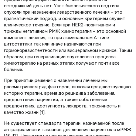
сегодняшний день нет. Учет биологического подтипа
опухоли при назначении лекарственного лечения – это
прагматический подход, и основным критерием служит
клиническое течение. Если при HER2-позитивном и
трижды негативном РМЖ химиотерапия – это основной
компонент лечения, то при люминальном А-типе
цитостатики так или иначе назначаются при
гормонорезистентности или висцеральном кризисе. Таким
образом, при генерализации опухолевого процесса
химиотерапию на разных этапах получают почти все
больные.
При принятии решения о назначении лечении мы
рассматриваем ряд факторов, включая предшествующую
историю терапии, время до рецидива заболевания,
предпочтения пациентки, а также собственные
предпочтения, доступность лекарств, токсичность и
качество жизни [1].
Не существует стандарта терапии, назначаемой после
антрациклинов и таксанов для лечения пациенток с мРМЖ
[15–17]. Несмотря на наличие нескольких хорошо