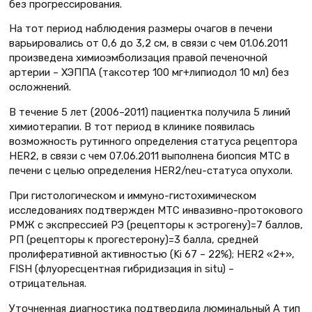
без прогрессирования.
На тот период наблюдения размеры очагов в печени
варьировались от 0,6 до 3,2 см, в связи с чем 01.06.2011
произведена химиоэмболизация правой печеночной
артерии – ХЭППА (таксотер 100 мг+липиодол 10 мл) без
осложнений.
В течение 5 лет (2006–2011) пациентка получила 5 линий
химиотерапии. В тот период в клинике появилась
возможность рутинного определения статуса рецептора
HER2, в связи с чем 07.06.2011 выполнена биопсия МТС в
печени с целью определения НЕR2/neu-статуса опухоли.
При гистологическом и иммуно-гистохимическом
исследованиях подтвержден МТС инвазивно-протокового
РМЖ с экспрессией РЭ (рецепторы к эстрогену)=7 баллов,
РП (рецепторы к прогестерону)=3 балла, средней
пролиферативной активностью (Ki 67 – 22%); НЕR2 «2+»,
FISH (флуоресцентная гибридизация in situ) –
отрицательная.
Уточненная диагностика подтвердила люминальный А тип