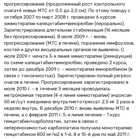
прогрессирование (продолженный рост контрольного
очага+6 новых МТС от 0,5 до 2,0 см). По этому поводу с
октября 2007 по март 2008 г. проведено 6 курсов
химиотерапии капецитабин+винорелбин (перорально).
Зарегистрирована длительная стабилизация (16 месяцев
без прогрессирования). В июле 2009 г. – вновь
прогрессирование (МТС в печени), поражения лимфоузлов,
костей и других висцеральных органов не выявлено. С
июля 2009 г. начата 3-я линия химиотерапии (реиндукция)
по схеме капецитабин+винорелбин, проведено 2 курса,
затем до декабря 2009 г. – монотерапия винорелбином (в
связи с токсичностью). Зарегистрирован полный регресс
очагов в печени. Прогрессирование зарегистрировано в
июле 2010 г. – в течение 5 месяцев проводилась
метрономная терапия (4-я линия химиотерапии) эндоксан
50 мг/сут ежедневно внутрь+метотрексат 2,5 мг 2 раза в
неделю внутрь. В декабре 2010 г. вновь выявлены МТС в
печени, а с февраля 2011 г. 5-я линия лечения – 1 курс
гемцитабин+карбоплатин, затем в связи с
непереносимостью карбоплатина получала монотерапию
гемцитабином 800 мг/м2 в 1-й, 8 и 15-й дни по май 2011 г.