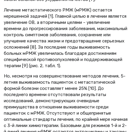
Лечение метастатического РМЖ (мРМЖ) остается
нерешенной задачей [1]. Главной целью в лечении является
увеличение ОВ, а вторичными целями – увеличение
времени до прогрессирования заболевания, максимальный
контроль симптомов заболевания, сохранение или
улучшение качества жизни и предотвращение серьезных
осложнений [8]. За последние годы выживаемость
больных мРМЖ увеличилась благодаря достижениям
специфической противоопухолевой и поддерживающей
терапии [9] (рис. 2, табл. 1).
Но, несмотря на совершенствование методов лечения, 5-
летняя выживаемость пациенток с метастатической
формой болезни составляет менее 25% [10]. До
последнего времени отсутствовали результаты
исследований, демонстрирующих очевидные
преимущества в отношении выживаемости среди
пациенток с мРМЖ. Отсутствуют и общепринятые
оптимальные стандарты лечения, по крайней мере начиная
с 3-й линии химиотерапии. Базовыми для режимов 1-й и 2-
й линий лечения мРМЖ остаются антрациклины и таксаны