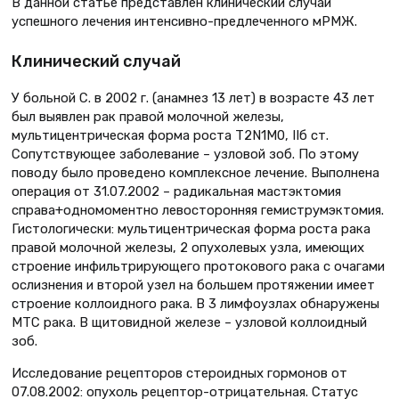
В данной статье представлен клинический случай
успешного лечения интенсивно-предлеченного мРМЖ.
Клинический случай
У больной С. в 2002 г. (анамнез 13 лет) в возрасте 43 лет
был выявлен рак правой молочной железы,
мультицентрическая форма роста Т2N1М0, IIб ст.
Сопутствующее заболевание – узловой зоб. По этому
поводу было проведено комплексное лечение. Выполнена
операция от 31.07.2002 – радикальная мастэктомия
справа+одномоментно левосторонняя гемиструмэктомия.
Гистологически: мультицентрическая форма роста рака
правой молочной железы, 2 опухолевых узла, имеющих
строение инфильтрирующего протокового рака с очагами
ослизнения и второй узел на большем протяжении имеет
строение коллоидного рака. В 3 лимфоузлах обнаружены
МТС рака. В щитовидной железе – узловой коллоидный
зоб.
Исследование рецепторов стероидных гормонов от
07.08.2002: опухоль рецептор-отрицательная. Статус