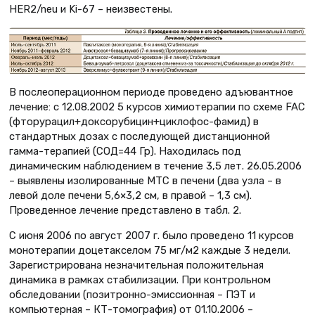
HER2/neu и Ki-67 – неизвестены.
В послеоперационном периоде проведено адъювантное
лечение: с 12.08.2002 5 курсов химиотерапии по схеме FAC
(фторурацил+доксорубицин+циклофос-фамид) в
стандартных дозах с последующей дистанционной
гамма-терапией (СОД=44 Гр). Находилась под
динамическим наблюдением в течение 3,5 лет. 26.05.2006
– выявлены изолированные МТС в печени (два узла – в
левой доле печени 5,6×3,2 см, в правой – 1,3 см).
Проведенное лечение представлено в табл. 2.
С июня 2006 по август 2007 г. было проведено 11 курсов
монотерапии доцетакселом 75 мг/м2 каждые 3 недели.
Зарегистрирована незначительная положительная
динамика в рамках стабилизации. При контрольном
обследовании (позитронно-эмиссионная – ПЭТ и
компьютерная – КТ-томография) от 01.10.2006 –