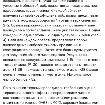
необходимо разделить участки кожи пациента на
условные 6 областей: лоб, правая щека, левая щека, нос,
подбородок, грудь и спина. К каждой области
применяется свой коэффициент: лоб, правая щека, левая
щека по 2, нос, подбородок по 1, грудь и верх спины по
2+2. Оценка выраженности и тяжести проявлений акне
проводилась по 4-балльной шкале (чистая кожа – 0, один
комедон –1, одна папула – 2, одна пустула – 3, один узел –
4). Балл для каждой области представляет собой
произведение наиболее тяжелых проявлений и
коэффициента площади. Затем эти баллы суммируются
для получения общего числа индекса. Результаты
оценивали по следующим критериям: 1–18 – легкая степень
тяжести акне, 19–30 – среднетяжелая степень тяжести
акне, 31–38 – тяжелая степень тяжести акне, >38 баллов –
очень тяжелая степень тяжести акне. Максимальное
числоо баллов – 52.
По окончании терапии проводилась глобальная оценка
терапевтического эффекта с определением числа и
соотношения пациентов с достижением ремиссии,
отличным (снижение GAGS на 90%), хорошим (снижением