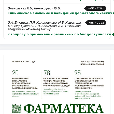
Ольховская К.Б., Кениксфест Ю.В.
№10 / 2025
Клиническое значение и валидация дерматологических 
О.А. Биткина, П.Л. Кривоногова, И.В. Кошелева,
№8 / 2022
А.К. Мартусевич, Т.В. Копытова, А.А. Цыганова,
Абдуллахи Мохамед Башир
К вопросу о применении различных по биодоступности 