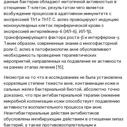
данные бактерии обладают митогенной активностью в
отношении Т-клеток, результатом чего является
возбуждение процессов в адаптивном иммунитете с
экспрессией Th1 и Th17. C. acnes провоцируют индукцию
мононуклеарных клеток периферической крови с
экспрессией интерлейкина-6 (ИЛ-6), ИЛ-1β,
трансформирующего фактора роста-β и интерферона-γ.
Таким образом, современные знания о многофакторной
роли C. acnes в патофизиологии акне обусловливают
необходимость проведения терапевтических
мероприятий, направленных на подавление ее активности
на ранних этапах лечения [15].
Несмотря на то что в исследованиях не была установлена
корреляция степени тяжести акне, контаминации кожи и
сальных желез бактериальной биотой, абсолютно точно
доказано, что при антибактериальной терапии снижение
микробной колонизации кожи способствует подавлению
активности воспалительного процесса при акне.
Неантибактериальные действия антибиотиков
обусловлены ингибирующим действием в отношении липаз
бактерий, а также противовоспалительным и