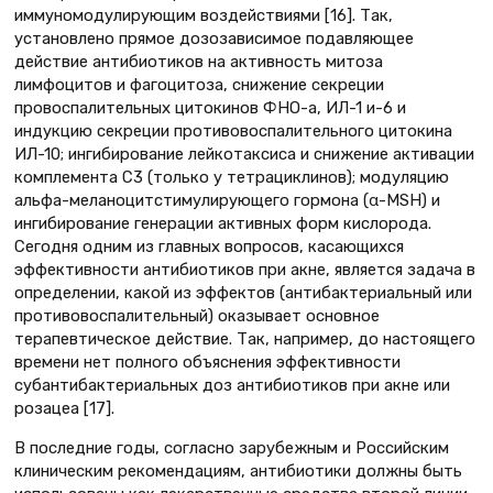
иммуномодулирующим воздействиями [16]. Так,
установлено прямое дозозависимое подавляющее
действие антибиотиков на активность митоза
лимфоцитов и фагоцитоза, снижение секреции
провоспалительных цитокинов ФНО-a, ИЛ-1 и-6 и
индукцию секреции противовоспалительного цитокина
ИЛ-10; ингибирование лейкотаксиса и снижение активации
комплемента C3 (только у тетрациклинов); модуляцию
альфа-меланоцитстимулирующего гормона (α-MSH) и
ингибирование генерации активных форм кислорода.
Сегодня одним из главных вопросов, касающихся
эффективности антибиотиков при акне, является задача в
определении, какой из эффектов (антибактериальный или
противовоспалительный) оказывает основное
терапевтическое действие. Так, например, до настоящего
времени нет полного объяснения эффективности
субантибактериальных доз антибиотиков при акне или
розацеа [17].
В последние годы, согласно зарубежным и Российским
клиническим рекомендациям, антибиотики должны быть