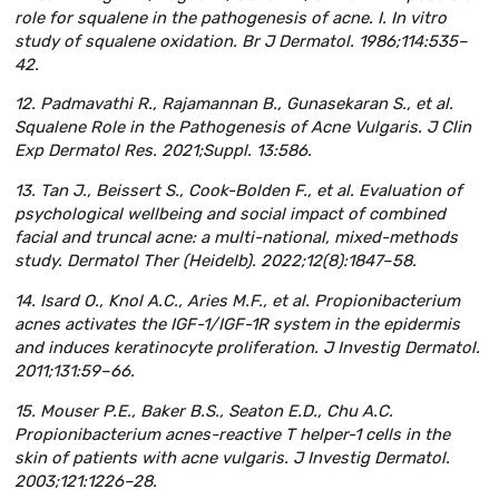
role for squalene in the pathogenesis of acne. I. In vitro
study of squalene oxidation. Br J Dermatol. 1986;114:535–
42.
12. Padmavathi R., Rajamannan B., Gunasekaran S., et al.
Squalene Role in the Pathogenesis of Acne Vulgaris. J Clin
Exp Dermatol Res. 2021;Suppl. 13:586.
13. Tan J., Beissert S., Cook-Bolden F., et al. Evaluation of
psychological wellbeing and social impact of combined
facial and truncal acne: a multi-national, mixed-methods
study. Dermatol Ther (Heidelb). 2022;12(8):1847–58.
14. Isard O., Knol A.C., Aries M.F., et al. Propionibacterium
acnes activates the IGF-1/IGF-1R system in the epidermis
and induces keratinocyte proliferation. J Investig Dermatol.
2011;131:59–66.
15. Mouser P.E., Baker B.S., Seaton E.D., Chu A.C.
Propionibacterium acnes-reactive T helper-1 cells in the
skin of patients with acne vulgaris. J Investig Dermatol.
2003;121:1226–28.