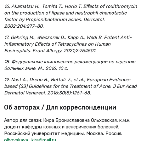
16. Akamatsu H., Tomita T., Horio T. Effects of roxithromycin
on the production of lipase and neutrophil chemotactic
factor by Propionibacterium acnes. Dermatol.
2002;204:277–80.
17. Gehring M., Wieczorek D., Kapp A., Wedi B. Potent Anti-
Inflammatory Effects of Tetracyclines on Human
Eosinophils. Front Allergy. 2021;2:754501.
18. Федеральные клинические рекомендации по ведению
больных акне. М., 2016. 10 с.
19. Nast A., Dreno B., Bettoli V., et al., European Evidence-
based (S3) Guidelines for the Treatment of Acne. J Eur Acad
Dermatol Venereol. 2016;30(8):1261–68.
Об авторах / Для корреспонденции
Автор для связи: Кира Брониславовна Ольховская, к.м.н.
доцент кафедры кожных и венерических болезней,
Российский университет медицины, Москва, Россия;
olhovskaya_kira@mail.ru