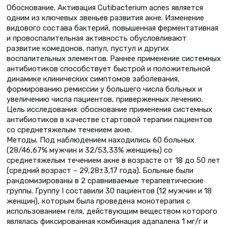
Обоснование. Активация Cutibacterium acnes является
одним из ключевых звеньев развития акне. Изменение
видового состава бактерий, повышенная ферментативная
и провоспалительная активность обусловливают
развитие комедонов, папул, пустул и других
воспалительных элементов. Раннее применение системных
антибиотиков способствует быстрой и положительной
динамике клинических симптомов заболевания,
формированию ремиссии у большего числа больных и
увеличению числа пациентов, приверженных лечению.
Цель исследования: обоснование применения системных
антибиотиков в качестве стартовой терапии пациентов
со среднетяжелым течением акне.
Методы. Под наблюдением находились 60 больных
(28/46,67% мужчин и 32/53,33% женщины) со
среднетяжелым течением акне в возрасте от 18 до 50 лет
(средний возраст – 29,28±3,17 года). Больные были
рандомизированы в 2 сравниваемые терапевтические
группы. Группу I составили 30 пациентов (12 мужчин и 18
женщин), которым была проведена монотерапия с
использованием геля, действующим веществом которого
являлась фиксированная комбинация адапалена 1 мг/г и