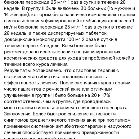
бензоила пероксида 25 мг/г 1 раз в сутки в течение 28
недель. В группу II были включены 30 больных (16 мужчин и
14 женщин), которым была назначена комплексная терапия
с использованием фиксированной комбинации адапалена 1
мг/г и бензоила пероксида 25 мг/г 1 раз в сутки в течение
28 недель, а также диспергируемых таблеток
доксициклина моногидрата 100 мг 2 раза в сутки в
течение первых 4 недель. Всем больным было
рекомендовано использование специализированных
косметических средств для ухода за проблемной кожей в
течение всего курса лечения.
Результаты. Установлено, что стартовая терапия с
включением антибиотика позволила повысить
эффективность лечения. После окончания курса терапии
число пациентов с ремиссией акне или отличным
улучшением в группе II было больше на 20 и 17%
соответственно, чем в группе, где проводилась
монотерапия с использованием топического препарата.
Заключение. Более быстрое снижение активности
симптомов среднетяжелого течения акне при поэтапном
применении системной антибиотикотерапии и наружного
лечения способствует повышению приверженности
пациентов проводимой терапии.