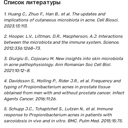
Список литературы
1. Huang C., Zhuo F., Han B., et al. The updates and
implications of cutaneous microbiota in acne. Cell Biosci.
2023;13:113.
2. Hooper, L.V., Littman, D.R., Macpherson, A.J. Interactions
between the microbiota and the immune system. Science.
2012;336:1268–73.
3. Giurgiu G., Cojocaru M. New insights into skin microbiota
in acne pathophysiology. Ann Romanian Soc Cell Biol.
2021;10:12–8.
4. Davidsson S., Molling P., Rider J.R., et al. Frequency and
typing of Propionibacterium acnes in prostate tissue
obtained from men with and without prostate cancer. Infect
Agents Cancer. 2016;11:26.
5. Schupp J.C., Tchaptchet S., Lutzen N., et al. Immune
response to Propionibacterium acnes in patients with
sarcoidosis in vivo and in vitro. BMC. Pulm Med. 2015;15:75.