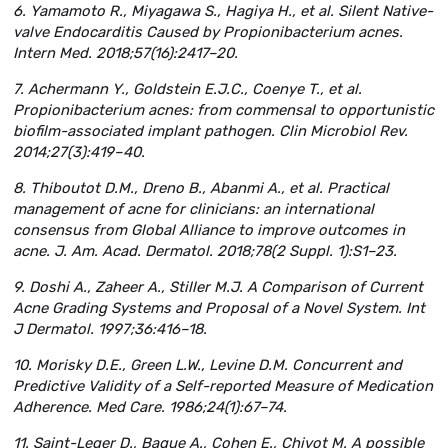
6. Yamamoto R., Miyagawa S., Hagiya H., et al. Silent Native-
valve Endocarditis Caused by Propionibacterium acnes.
Intern Med. 2018;57(16):2417–20.
7. Achermann Y., Goldstein E.J.C., Coenye T., et al.
Propionibacterium acnes: from commensal to opportunistic
biofilm-associated implant pathogen. Clin Microbiol Rev.
2014;27(3):419–40.
8. Thiboutot D.M., Dreno B., Abanmi A., et al. Practical
management of acne for clinicians: an international
consensus from Global Alliance to improve outcomes in
acne. J. Am. Acad. Dermatol. 2018;78(2 Suppl. 1):S1–23.
9. Doshi A., Zaheer A., Stiller M.J. A Comparison of Current
Acne Grading Systems and Proposal of a Novel System. Int
J Dermatol. 1997;36:416–18.
10. Morisky D.E., Green L.W., Levine D.M. Concurrent and
Predictive Validity of a Self-reported Measure of Medication
Adherence. Med Care. 1986;24(1):67–74.
11. Saint-Leger D., Bague A., Cohen E., Chivot M. A possible