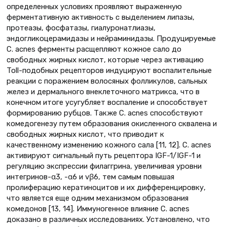
определенных условиях проявляют выраженную
ферментативную активность с выделением липазы,
протеазы, фосфатазы, гиалуронатлиазы,
эндогликоцерамидазы и нейраминидазы. Продуцируемые
C. acnes ферменты расщепляют кожное сало до
свободных жирных кислот, которые через активацию
Toll-подобных рецепторов индуцируют воспалительные
реакции с поражением волосяных фолликулов, сальных
желез и дермального внеклеточного матрикса, что в
конечном итоге усугубляет воспаление и способствует
формированию рубцов. Также C. acnes способствуют
комедогенезу путем образования окисленного сквалена и
свободных жирных кислот, что приводит к
качественному изменению кожного сала [11, 12]. C. acnes
активируют сигнальный путь рецептора IGF-1/IGF-1 и
регуляцию экспрессии филаггрина, увеличивая уровни
интегринов-α3, -α6 и vβ6, тем самым повышая
пролиферацию кератиноцитов и их дифференцировку,
что является еще одним механизмом образования
комедонов [13, 14]. Иммуногенное влияние C. acnes
доказано в различных исследованиях. Установлено, что