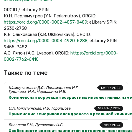
ORCID / eLibrary SPIN:
Ю.Н. Перламутров (Y.N. Perlamutrov), ORCID:
https://orcid.org/0000-0002-4837-8489
; eLibrary SPIN:
2330-2758
К.Б. Ольховская (K.B. Olkhovskaya), ORCID:
https://orcid.org/0000-0003-4920-5288
; eLibrary SPIN:
9455-9482
А.О. Ляпон (A.O. Lyapon), ORCID:
https://orcid.org/0000-
0002-7762-6410
Также по теме
Шамсутдинова Д.С., Пономаренко И.Г.,
№10 / 2024
Грицкова И.А., Черкашина И.В.
Комплексная коррекция возрастных инволютивных изме
О.А. Никитинская, Н.В. Торопцова
№s3-17 / 2017
Применение генериков алендроната в реальной клинич
Бельская Г.Н., Лукашевич И.Г.
№1 / 2024
Особенности ведения пациентки с вторично-прогресси