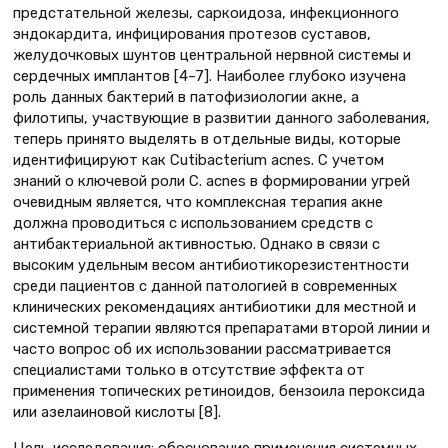
предстательной железы, саркоидоза, инфекционного
эндокардита, инфицирования протезов суставов,
желудочковых шунтов центральной нервной системы и
сердечных имплантов [4–7]. Наиболее глубоко изучена
роль данных бактерий в патофизиологии акне, а
филотипы, участвующие в развитии данного заболевания,
теперь принято выделять в отдельные виды, которые
идентифицируют как Cutibacterium acnes. С учетом
знаний о ключевой роли C. acnes в формировании угрей
очевидным является, что комплексная терапия акне
должна проводиться с использованием средств с
антибактериальной активностью. Однако в связи с
высоким удельным весом антибиотикорезистентности
среди пациентов с данной патологией в современных
клинических рекомендациях антибиотики для местной и
системной терапии являются препаратами второй линии и
часто вопрос об их использовании рассматривается
специалистами только в отсутствие эффекта от
применения топических ретиноидов, бензоила пероксида
или азелаиновой кислоты [8].
Цель исследования: обоснование применения системных