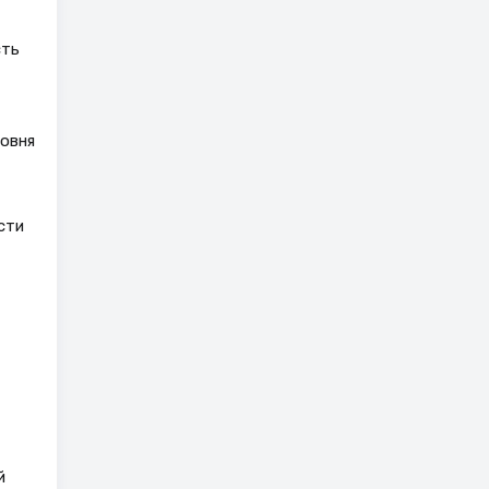
сть
овня
сти
й