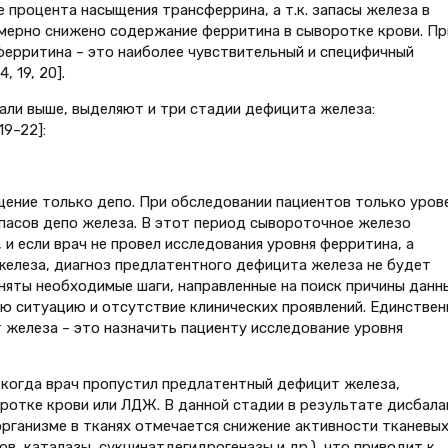
процента насыщения трансферрина, а т.к. запасы железа в
омерно снижено содержание ферритина в сыворотке крови. Пр
ферритина – это наиболее чувствительный и специфичный
 19, 20].
али выше, выделяют и три стадии дефицита железа:
9–22]:
щение только депо. При обследовании пациентов только уров
пасов депо железа. В этот период сывороточное железо
 и если врач не провел исследования уровня ферритина, а
железа, диагноз предлатентного дефицита железа не будет
иняты необходимые шаги, направленные на поиск причины данн
ую ситуацию и отсутствие клинических проявлений. Единстве
железа – это назначить пациенту исследование уровня
и когда врач пропустил предлатентный дефицит железа,
ротке крови или ЛДЖ. В данной стадии в результате дисбала
рганизме в тканях отмечается снижение активности тканевы
, каталазы, сукцинатдегидрогеназы и др.), что приводит к