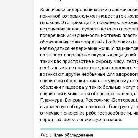
Клинически сидеропенический и анемическ
причиной которых служат недостаток желез
гипоксия. Это приводит к появлению множес
истончение волос, сухость кожного покров
поперечной исчерченности ногтевых пласти
образования ложкообразных (койлонихия) 
наблюдаться недержание мочи. У пациентов
возникает извращение вкусовых ощущений.
таких как пристрастие к сырому мясу, тест
необычные и не привычные для здорового чел
возникают другие необычные для здорового
слизистой оболочки языка, ангулярному сто
оболочки пищевода у таких больных могут 
слизистой и мышечной оболочках пищевода
Пламмера–Винсона, Россолимо–Бехтерева).
выраженную общую слабость, быструю утом
отмечают снижение работоспособности, ча
перед глазами», легкий шум в голове.