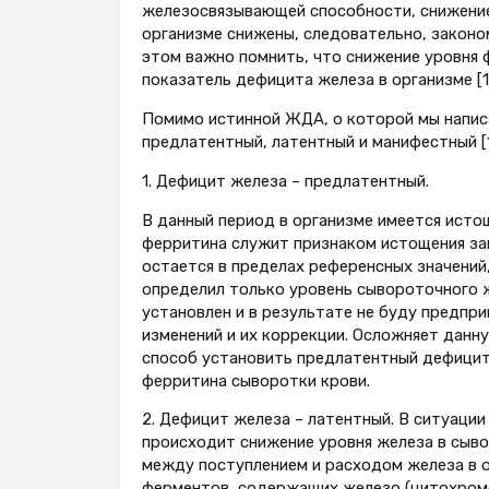
железосвязывающей способности, снижение 
организме снижены, следовательно, закон
этом важно помнить, что снижение уровня 
показатель дефицита железа в организме [14,
Помимо истинной ЖДА, о которой мы напис
предлатентный, латентный и манифестный [1
1. Дефицит железа – предлатентный.
В данный период в организме имеется исто
ферритина служит признаком истощения за
остается в пределах референсных значений,
определил только уровень сывороточного 
установлен и в результате не буду предпр
изменений и их коррекции. Осложняет данн
способ установить предлатентный дефицит 
ферритина сыворотки крови.
2. Дефицит железа – латентный. В ситуаци
происходит снижение уровня железа в сыво
между поступлением и расходом железа в о
ферментов, содержащих железо (цитохромов