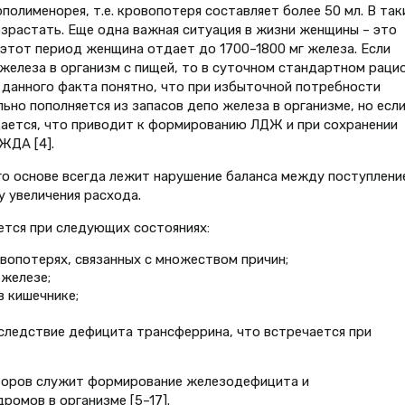
полименорея, т.е. кровопотеря составляет более 50 мл. В так
зрастать. Еще одна важная ситуация в жизни женщины – это
 этот период женщина отдает до 1700–1800 мг железа. Если
 железа в организм с пищей, то в суточном стандартном раци
м данного факта понятно, что при избыточной потребности
ьно пополняется из запасов депо железа в организме, но есл
щается, что приводит к формированию ЛДЖ и при сохранении
ЖДА [4].
го основе всегда лежит нарушение баланса между поступлени
у увеличения расхода.
ется при следующих состояниях:
вопотерях, связанных с множеством причин;
железе;
в кишечнике;
следствие дефицита трансферрина, что встречается при
торов служит формирование железодефицита и
ромов в организме [5–17].