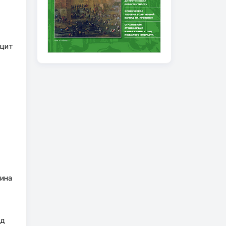
ицит
бина
ид