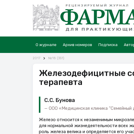
О журнале
Архив номеров
Подписка
Авто
2017
№18 (351)
Железодефицитные со
терапевта
С.С. Бунова
ООО «Медицинская клиника “Семейный 
Железо относится к незаменимым микроэле
для нормальной жизнедеятельности всех жи
роль железа велика и определяется его уч