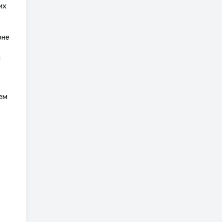
их
оне
и
ем