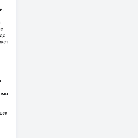
й,
и
ие
 до
ожет
й
ромы
шек