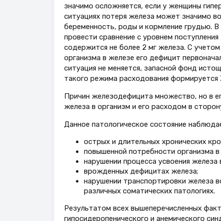
значимо осложняется, если у женщины гипер
ситуациях потеря железа может значимо во
беременность, роды и кормление грудью. В
провести сравнение с уровнем поступления
содержится не более 2 мг железа. С учето
организма в железе его дефицит первоначал
ситуация не меняется, запасной фонд исто
такого режима расходования формируется 
Причин железодефицита множество, но в е
железа в организм и его расходом в сторон
Данное патологическое состояние наблюда
острых и длительных хронических кро
повышенной потребности организма в 
нарушении процесса усвоения железа 
врожденных дефицитах железа;
нарушении транспортировки железа в
различных соматических патологиях.
Результатом всех вышеперечисленных фак
гипосидеропенического и анемического синд