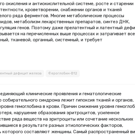
 окисления и антиокислительной системе, росте и старении
тентности, кроветворении, снабжении органов и тканей
целого ряда ферментов. Многие метаболические процессы
оидов, метаболизм лекарственных препаратов, синтез ДНК,
гуляция генов. Поэтому даже прелатентный и латентный деф
азывается на перечисленных выше процессах и затрагивает все
ный, тканевой, органный, системный, и требует
тентный дефицит железа
Фероглобин-В12
ъединяющий клинические проявления и гематологические
о собирательного синдрома лежит гипоксия тканей и органов,
ровня гемоглобина в крови. Причин снижения уровня гемогло
отеря, нарушение образования эритроцитов, усиленное
твие ряда веществ на эритроциты или сочетание нескольких
звившиеся в результате разных этиологических факторов,
ть которого составляют женщины. Самый распространенный в