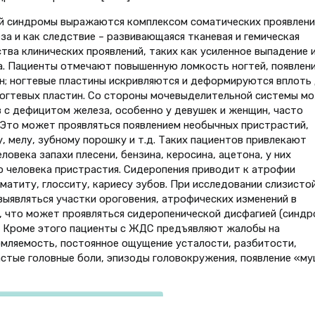
ий синдромы выражаются комплексом соматических проявлени
а и как следствие – развивающаяся тканевая и гемическая
тва клинических проявлений, таких как усиленное выпадение 
а. Пациенты отмечают повышенную ломкость ногтей, появлен
н; ногтевые пластины искривляются и деформируются вплоть
ногтевых пластин. Со стороны мочевыделительной системы м
 с дефицитом железа, особенно у девушек и женщин, часто
 Это может проявляться появлением необычных пристрастий,
у, мелу, зубному порошку и т.д. Таких пациентов привлекают
овека запахи плесени, бензина, керосина, ацетона, у них
 человека пристрастия. Сидеропения приводит к атрофии
матиту, глосситу, кариесу зубов. При исследовании слизисто
выявляться участки ороговения, атрофических изменений в
, что может проявляться сидеропенической дисфагией (синд
 Кроме этого пациенты с ЖДС предъявляют жалобы на
ляемость, постоянное ощущение усталости, разбитости,
стые головные боли, эпизоды головокружения, появление «му