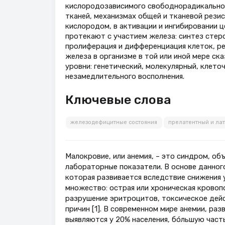
кислородозависимого свободнорадикального
тканей, механизмах общей и тканевой резис
кислородом, в активации и ингибировании 
протекают с участием железа: синтез стер
пролиферация и дифференциация клеток, ре
железа в организме в той или иной мере ск
уровни: генетический, молекулярный, клеточ
незамедлительного восполнения.
Ключевые слова
железодефицитные состояния
прелатентный и ла
Малокровие, или анемия, – это синдром, об
лабораторные показатели. В основе данног
которая развивается вследствие снижения у
множество: острая или хроническая кровоп
разрушение эритроцитов, токсическое дейс
причин [1]. В современном мире анемии, ра
выявляются у 20% населения, бóльшую час