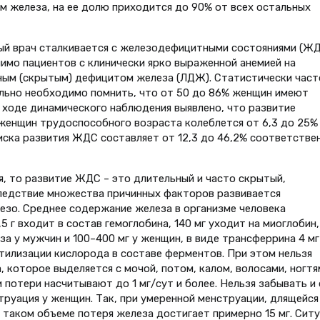
ом железа, на ее долю приходится до 90% от всех остальных
ый врач сталкивается с железодефицитными состояниями (Ж
омимо пациентов с клинически ярко выраженной анемией на
тным (скрытым) дефицитом железа (ЛДЖ). Статистически част
ельно необходимо помнить, что от 50 до 86% женщин имеют
 ходе динамического наблюдения выявлено, что развитие
женщин трудоспособного возраста колеблется от 6,3 до 25%
риска развития ЖДС составляет от 12,3 до 46,2% соответстве
я, то развитие ЖДС – это длительный и часто скрытый,
ледствие множества причинных факторов развивается
езо. Среднее содержание железа в организме человека
,5 г входит в состав гемоглобина, 140 мг уходит на миоглобин,
 у мужчин и 100–400 мг у женщин, в виде трансферрина 4 мг 
тилизации кислорода в составе ферментов. При этом нельзя
 которое выделяется с мочой, потом, калом, волосами, ногтя
и потери насчитывают до 1 мг/сут и более. Нельзя забывать и 
труация у женщин. Так, при умеренной менструации, длящейся
и таком объеме потеря железа достигает примерно 15 мг. Сит