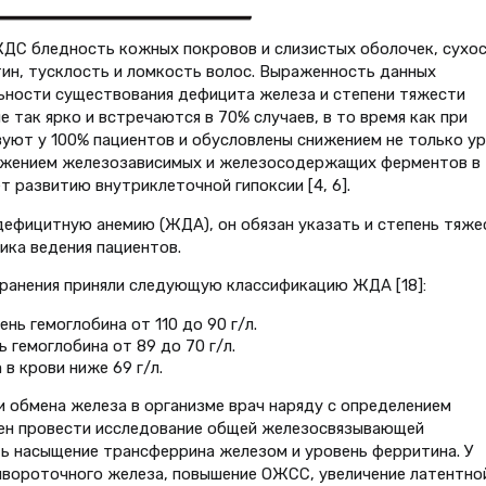
ЖДС бледность кожных покровов и слизистых оболочек, сухо
тин, тусклость и ломкость волос. Выраженность данных
ьности существования дефицита железа и степени тяжести
так ярко и встречаются в 70% случаев, в то время как при
уют у 100% пациентов и обусловлены снижением не только ур
снижением железозависимых и железосодержащих ферментов в
ет развитию внутриклеточной гипоксии [4, 6].
ефицитную анемию (ЖДА), он обязан указать и степень тяже
ика ведения пациентов.
ранения приняли следующую классификацию ЖДА [18]:
нь гемоглобина от 110 до 90 г/л.
 гемоглобина от 89 до 70 г/л.
в крови ниже 69 г/л.
и обмена железа в организме врач наряду с определением
ен провести исследование общей железосвязывающей
ь насыщение трансферрина железом и уровень ферритина. У
вороточного железа, повышение ОЖСС, увеличение латентно