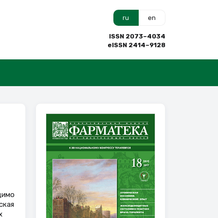
ru
en
ISSN 2073–4034
eISSN 2414–9128
димо
ская
х