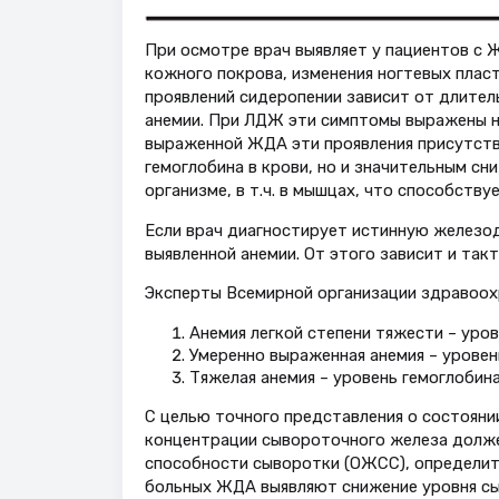
При осмотре врач выявляет у пациентов с 
кожного покрова, изменения ногтевых плас
проявлений сидеропении зависит от длител
анемии. При ЛДЖ эти симптомы выражены не 
выраженной ЖДА эти проявления присутств
гемоглобина в крови, но и значительным 
организме, в т.ч. в мышцах, что способству
Если врач диагностирует истинную железод
выявленной анемии. От этого зависит и такт
Эксперты Всемирной организации здравоох
Анемия легкой степени тяжести – урове
Умеренно выраженная анемия – уровень
Тяжелая анемия – уровень гемоглобина 
С целью точного представления о состояни
концентрации сывороточного железа долж
способности сыворотки (ОЖСС), определит
больных ЖДА выявляют снижение уровня сы