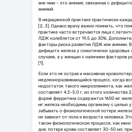
ане-мии – это анемия, связанная с дефицит
анемий.
В медицинской практике практически кажд
[2, 3]. Однако врачу важно помнить, что п
практике часто встречаются лица с латен
ЛДЖ колеблется от 19,5 до 30%. Дополнит
факторы риска развития ЛДЖ или анемии. В
дефицита железа у соматически здоровых 
случаев, а у женщин с наличием факторов 
[1].
Если это не острая и массивная кровопотер
медленноразвивающийся процесс, когда вс
недостаток такого микроэлемента, как жел
составляет 4,5–5,0 г, из этого количества 2
форме ферритина содержится 1600 мг железа
мг железа необходимы организму с целью у
забывать о физиологической потере железа,
не зависит от пола и возраста человека. Эт
таком физиологическом процессе, как менс
дня, потеря крови составляет 30–50 мл, пр