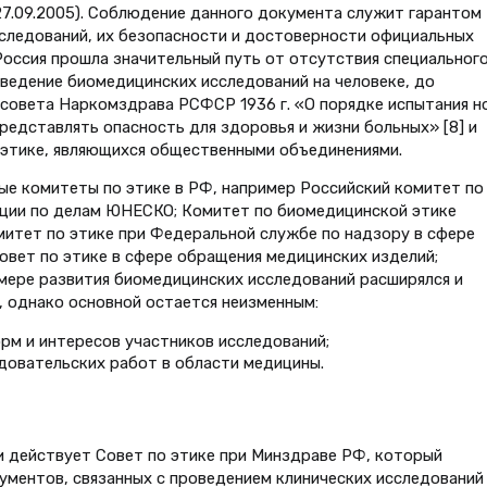
7.09.2005). Соблюдение данного документа служит гарантом
следований, их безопасности и достоверности официальных
Россия прошла значительный путь от отсутствия специальног
ведение биомедицинских исследований на человеке, до
совета Наркомздрава РСФСР 1936 г. «О порядке испытания н
редставлять опасность для здоровья и жизни больных» [8] и
о этике, являющихся общественными объединениями.
ые комитеты по этике в РФ, например Российский комитет по
ции по делам ЮНЕСКО; Комитет по биомедицинской этике
итет по этике при Федеральной службе по надзору в сфере
овет по этике в сфере обращения медицинских изделий;
мере развития биомедицинских исследований расширялся и
, однако основной остается неизменным:
рм и интересов участников исследований;
довательских работ в области медицины.
и действует Совет по этике при Минздраве РФ, который
ментов, связанных с проведением клинических исследований