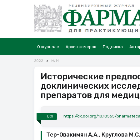
О журнале
Архив номеров
Подписка
Авто
2022
№14
Исторические предпо
доклинических иссле
препаратов для меди
https://dx.doi.org/10.18565/pharmateca
DOI
Тер-Овакимян А.А., Круглова М.С