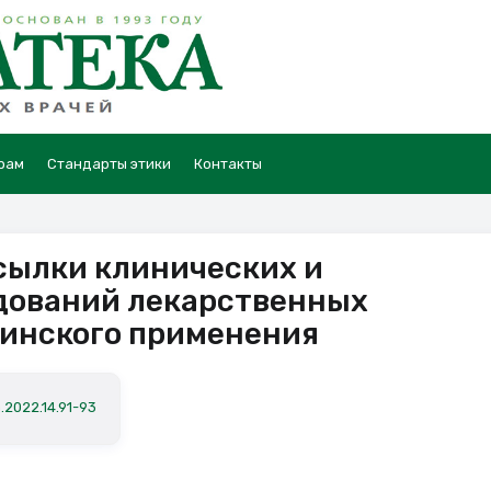
рам
Стандарты этики
Контакты
сылки клинических и
дований лекарственных
цинского применения
.2022.14.91-93
.