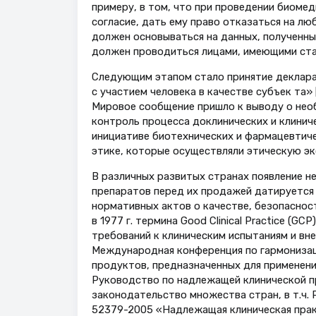
примеру, в том, что при проведении биоме
согласие, дать ему право отказаться на лю
должен основываться на данных, полученны
должен проводиться лицами, имеющими стат
Следующим этапом стало принятие деклара
с участием человека в качестве субъек та» [
Мировое сообщение пришло к выводу о необ
контроль процесса доклинических и клиниче
инициативе биотехнических и фармацевтич
этике, которые осуществляли этическую эк
В различных развитых странах появление н
препаратов перед их продажей датируется в
нормативных актов о качестве, безопаснос
в 1977 г. термина Good Clinical Practice (G
требований к клиническим испытаниям и вне
Международная конференция по гармонизац
продуктов, предназначенных для применени
Руководство по надлежащей клинической пр
законодательство множества стран, в т.ч
52379-2005 «Надлежащая клиническая практ