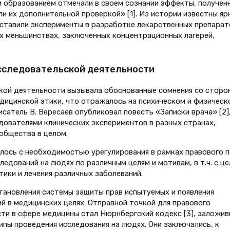
 образованием отмечали в своем сознании эффекты, получен
ли их дополнительной проверкой» [1]. Из истории известны яр
ые ставили эксперименты в разработке лекарственных препарат
их меньшинствах, заключенных концентрационных лагерей,
сследовательской деятельности
кой деятельности вызывала обоснованные сомнения со сторо
дицинской этики, что отражалось на психическом и физическ
писатель В. Вересаев опубликовал повесть «Записки врача» [2],
дователями клинических экспериментов в разных странах,
общества в целом.
лось с необходимостью урегулирования в рамках правового п
ледований на людях по различным целям и мотивам, в т.ч. с ц
ики и лечения различных заболеваний.
тановления системы защиты прав испытуемых и появления
й в медицинских целях. Отправной точкой для правового
ти в сфере медицины стал Нюрнбергский кодекс [3], заложи
пы проведения исследования на людях. Они заключались, к