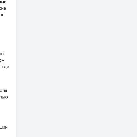
ные
кие
ов
ны
ом
 где
оля
елью
вший