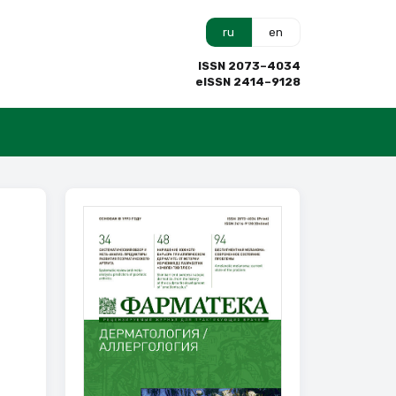
ru
en
ISSN 2073–4034
eISSN 2414–9128