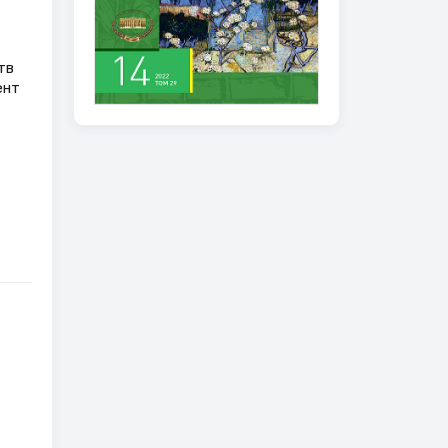
тв
ент