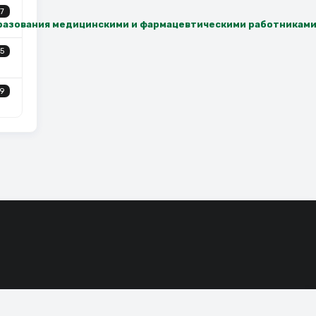
7
разования медицинскими и фармацевтическими работникам
5
9
 работу
Принять