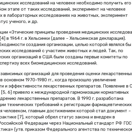
дицинских исследований на человеке необходимо получить его
бом этапе от таких исследований, эксперимент на человеке
х в лабораторных исследованиях на животных, эксперимент
ус ученого, и др.
ции «Этические принципы проведения медицинских исследов
4] в 1964 г. в Хельсинки (далее – Хельсинкская декларация).
ходимости создания организации, целью которой являлся бы
ских исследований с участием животных и людей. Так, по
еских организаций в США были созданы первые комитеты по
спертизу всех биомедицинских исследований.
езависимых организаций для проведения оценки лекарственны
 основном 1970–1980 гг., когда произошло увеличение
ти и эффективности лекарственных препаратов. Появление в
CP) [5, 6] привело к международной гармонизации нормативных
дрению лекарственных препаратов. В 1990 г. разработана
ии технических требований к регистрации фармацевтических
я человеком, главным достижением которой стал документ –
актике [7], который обрел статус закона и внедрен в
. Российской Федерации через Национальный стандарт РФ ГОС
ика» (утв. приказом Федерального агентства по техническо