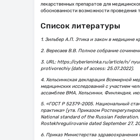
лекарственных препаратов для медицинског
обоснованности возможности проведения т
Список литературы
1. Зильбер А.П. Этика и закон в медицине к
2. Вересаев В.В. Полное собрание сочинений 
3. URL: https://cyberleninka.ru/article/n/ n
protivorechiy (date of access: 25.07.2022).
4. Хельсинкская декларация Всемирной ме
медицинских исследований с участием челов
ассамблее ВМА, Хельсинки, Финляндия, июнь 
5. «ГОСТ Р 52379-2005. Национальный ст
практика» (утв. Приказом Ростехрегулирован
National standard of the Russian Federation.
Rostekhregulirovanie dated September 27, 200
6. Приказ Министерства здравоохранения Р