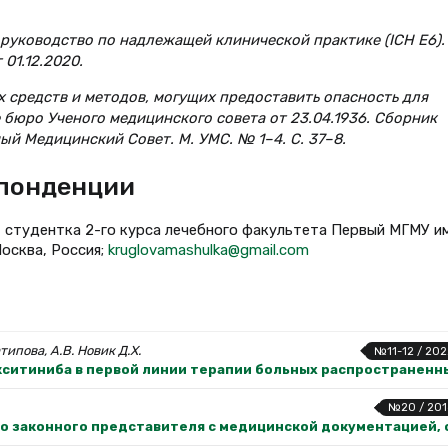
: руководство по надлежащей клинической практике (ICH E6).
01.12.2020.
 средств и методов, могущих предоставить опасность для
бюро Ученого медицинского совета от 23.04.1936. Сборник
й Медицинский Совет. М. УМС. № 1–4. С. 37–8.
спонденции
, студентка 2-го курса лечебного факультета Первый МГМУ им
Москва, Россия;
kruglovamashulka@gmail.com
типова, А.В. Новик Д.Х.
№11-12 / 202
кситиниба в первой линии терапии больных распространенн
№20 / 201
го законного представителя с медицинской документацией,