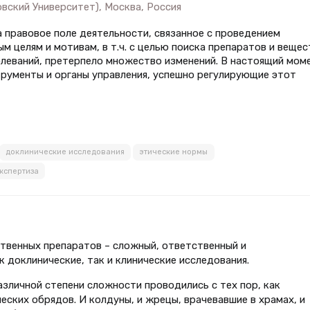
вский Университет), Москва, Россия
 правовое поле деятельности, связанное с проведением
м целям и мотивам, в т.ч. с целью поиска препаратов и вещес
олеваний, претерпело множество изменений. В настоящий мом
рументы и органы управления, успешно регулирующие этот
доклинические исследования
этические нормы
кспертиза
твенных препаратов – сложный, ответственный и
 доклинические, так и клинические исследования.
зличной степени сложности проводились с тех пор, как
еских обрядов. И колдуны, и жрецы, врачевавшие в храмах, и