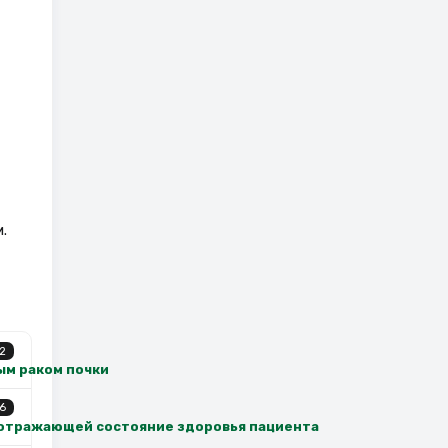
.
2
ым раком почки
6
 отражающей состояние здоровья пациента