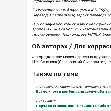
надлежащей клинической практики”.
7. Интегрированный аддендум к ICH E6(R1)
Перевод: PharmAdvisor, версия перевода от 
8. О порядке испытания новых медицинских
здоровья и жизни больных: Постановление 
Постановлений. Наркомздрав РСФСР. Учены
Об авторах / Для корре
Автор для связи: Мария Сергеевна Круглова
И.М. Сеченова (Сеченовский Университет), 
Также по теме
Семенова А.И., Проценко С.А., Телетаева Г.М., Ла
Возможности комбинации авелумаба и а
А.Н. Пищита
Порядок ознакомления пациента либо е