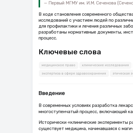
Первый МГМУ им. И.М. Сеченова (Сечено
В ходе становления современного общества
исследований с участием людей по различны
для профилактики и лечения различных заб
разработаны нормативные документы, инст
процесс.
Ключевые слова
медицинское право
клинические исследования
экспертиза в сфере здравоохранения
этическая э
Введение
В современных условиях разработка лекарс
многоступенчатый процесс, включающий как
Исторически «клинические эксперименты ра
существует медицина, начинавшаяся с магич