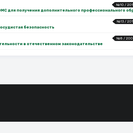
№10 / 201
ОМС для получения дополнительного профессионального об
№13 / 201
осудистая безопасность
№8 / 200
тельности в отечественном законодательстве
сие на обработку файлов cookie, которые обеспечивают правильную