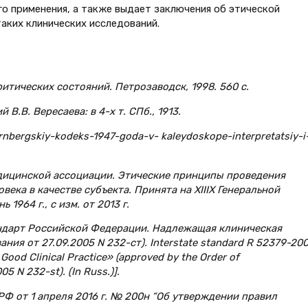
о применения, а также выдает заключения об этической
аких клинических исследований.
ритических состояний. Петрозаводск, 1998. 560 с.
В.В. Вересаева: в 4-х т. СПб., 1913.
yurnbergskiy-kodeks-1947-goda-v- kaleydoskope-interpretatsiy-i
дицинской ассоциации. Этические принципы проведения
ека в качестве субъекта. Принята на XIIIX Генеральной
1964 г., с изм. от 2013 г.
андарт Российской Федерации. Надлежащая клиническая
ия от 27.09.2005 N 232-ст). Interstate standard R 52379-200
 Good Clinical Practice» (approved by the Order of
5 N 232-st). (In Russ.)].
Ф от 1 апреля 2016 г. № 200н “Об утверждении правил