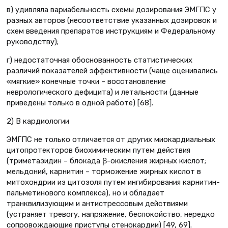
в) удивляла вариабельность схемы дозирования ЭМГПС у
разных авторов (несоответствие указанных дозировок и
схем введения препаратов инструкциям и Федеральному
руководству);
г) недостаточная обоснованность статистических
различий показателей эффективности (чаще оценивались
«мягкие» конечные точки – восстановление
неврологического дефицита) и летальности (данные
приведены только в одной работе) [68].
2) В кардиологии
ЭМГПС не только отличается от других миокардиальных
цитопротекторов биохимическим путем действия
(триметазидин – блокада β-окисления жирных кислот;
мельдоний, карнитин – торможение жирных кислот в
митохондрии из цитозоля путем ингибирования карнитин-
пальметинового комплекса), но и обладает
транквилизующим и антистрессовым действиями
(устраняет тревогу, напряжение, беспокойство, нередко
сопровождающие приступы стенокардии) [49, 69].