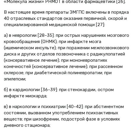
«Молекула жизни» РНМОТ в области фармацевтики [26].
В настоящее время препараты ЭМГПС включены в порядка
40 отраслевых стандартов оказания первичной, скорой и
специализированной медицинской помощи [27]:
а) в неврологии [28–35]: при острых нарушениях мозгового
кровообращения (ОНМК); при инфаркте мозга
(ишемическом инсульте); при поражении межпозвонкового
диска и других отделов позвоночника с радикулопатией
(консервативное лечение); при мононевропатиях
конечностей (консервативное лечение); при рассеянном
склерозе; при диабетической полиневропатии; при
эпилепсии;
б) в кардиологии [36–39]: при стенокардии, остром
инфаркте миокарда;
в) в наркологии и психиатрии [40–42]: при абстинентном
состоянии, вызванном употреблением психоактивных
веществ; при шизофрении, подострой фазе в условиях
дневного стационара;