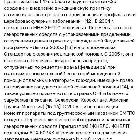
Правительства РФ в области науки и техники «За
создание и внедрение в медицинскую практику
антиоксидантных препаратов для лечения и профилактики
цереброваскулярных заболеваний» [12]. В 2004 г.
препараты с МНН ЭМГПС включены в Перечень льготных
лекарственных средств с установленными предельными
отпускными ценами в рамках утвержденной Федеральной
программы «Льгота 2005» [13] и в ряд важнейших
Стандартов оказания медицинской помощи. С 2005 г. они
включены в Перечень лекарственных средств,
отпускаемых по рецептам врача (фельдшера) при
оказании дополнительной бесплатной медицинской
помощи отдельным категориям граждан, имеющим право
на получение государственной социальной помощи [14], а
также успешно применяются в странах СНГ и ближнего
зарубежья (в Украине, Беларусии, Казахстане, Армении,
Грузии, Монголии) [15, 16]. С 2006 г. и по настоящий
момент препараты под группировочным названием ЭМГПС
входят в Перечень жизненно необходимых и важнейших
лекарственных средств (препаратов) (ЖНВЛС, ЖНВЛП)
под кодом АТХ N07XX «Прочие препараты для лечения
заболеваний нервной системы» [17, 18]. С 2007 г.