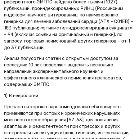
референтного ЭМГПС найдено более тысячи (1027)
публикаций, проиндексированных РИНЦ (Российским
индексом научного цитирования); по наименованию
генерика для лечения заболеваний сердца (АТХ – С01ЕВ) –
183 публикации; «этилметилгидроксипиридина сукцинат»
– 94 (включая ссылки на оригинальный и генерики); по
запросу торговых наименований других генериков – от 1
до 37 публикаций.
Анализ полусотни статей с открытым доступом за
последние 10 лет позволяет выделить несколько
направлений экспериментального изучения и
эффективного клинического применения препаратов,
содержащих ЭМГПС:
1) В неврологии
Препараты хорошо зарекомендовали себя и широко
применяются при острых и хронических нарушениях
мозгового кровообращения [57–63]; для повышения
адаптации и резистентности при стрессах и других
экстремальных ситуациях (шок, гипоксия, интоксикации,