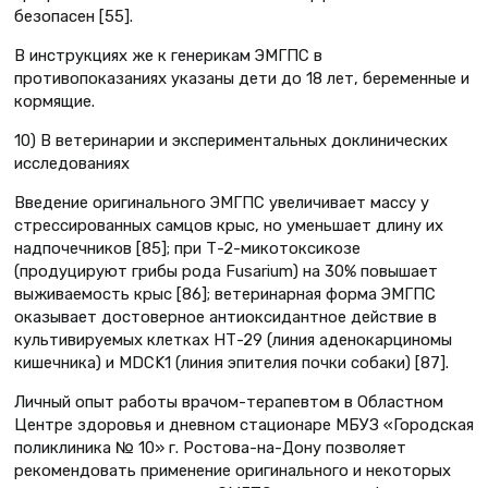
безопасен [55].
В инструкциях же к генерикам ЭМГПС в
противопоказаниях указаны дети до 18 лет, беременные и
кормящие.
10) В ветеринарии и экспериментальных доклинических
исследованиях
Введение оригинального ЭМГПС увеличивает массу у
стрессированных самцов крыс, но уменьшает длину их
надпочечников [85]; при Т-2-микотоксикозе
(продуцируют грибы рода Fusarium) на 30% повышает
выживаемость крыс [86]; ветеринарная форма ЭМГПС
оказывает достоверное антиоксидантное действие в
культивируемых клетках НТ-29 (линия аденокарциномы
кишечника) и MDCK1 (линия эпителия почки собаки) [87].
Личный опыт работы врачом-терапевтом в Областном
Центре здоровья и дневном стационаре МБУЗ «Городская
поликлиника № 10» г. Ростова-на-Дону позволяет
рекомендовать применение оригинального и некоторых