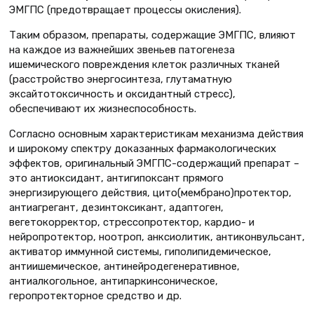
ЭМГПС (предотвращает процессы окисления).
Таким образом, препараты, содержащие ЭМГПС, влияют
на каждое из важнейших звеньев патогенеза
ишемического повреждения клеток различных тканей
(расстройство энергосинтеза, глутаматную
эксайтотоксичность и оксидантный стресс),
обеспечивают их жизнеспособность.
Согласно основным характеристикам механизма действия
и широкому спектру доказанных фармакологических
эффектов, оригинальный ЭМГПС-содержащий препарат –
это антиоксидант, антигипоксант прямого
энергизирующего действия, цито(мембрано)протектор,
антиагрегант, дезинтоксикант, адаптоген,
вегетокорректор, стрессопротектор, кардио- и
нейропротектор, ноотроп, анксиолитик, антиконвульсант,
активатор иммунной системы, гиполипидемическое,
антиишемическое, антинейродегенеративное,
антиалкогольное, антипаркинсоническое,
геропротекторное средство и др.