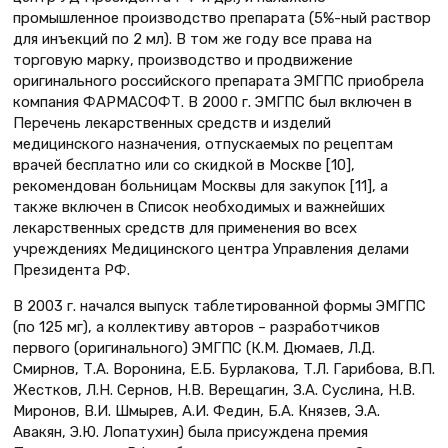
промышленное производство препарата (5%-ный раствор
для инъекций по 2 мл). В том же году все права на
торговую марку, производство и продвижение
оригинального российского препарата ЭМГПС приобрела
компания ФАРМАСОФТ. В 2000 г. ЭМГПС был включен в
Перечень лекарственных средств и изделий
медицинского назначения, отпускаемых по рецептам
врачей бесплатно или со скидкой в Москве [10],
рекомендован больницам Москвы для закупок [11], а
также включен в Список необходимых и важнейших
лекарственных средств для применения во всех
учреждениях Медицинского центра Управления делами
Президента РФ.
В 2003 г. начался выпуск таблетированной формы ЭМГПС
(по 125 мг), а коллективу авторов – разработчиков
первого (оригинального) ЭМГПС (К.М. Дюмаев, Л.Д.
Смирнов, Т.А. Воронина, Е.Б. Бурлакова, Т.Л. Гарибова, В.П.
Жестков, Л.Н. Сернов, Н.В. Верещагин, З.А. Суслина, Н.В.
Миронов, В.И. Шмырев, А.И. Федин, Б.А. Князев, Э.А.
Авакян, Э.Ю. Лопатухин) была присуждена премия