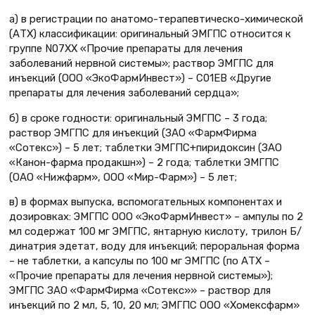
а) в регистрации по анатомо-терапевтическо-химической
(АТХ) классификации: оригинальный ЭМГПС относится к
группе N07XX «Прочие препараты для лечения
заболеваний нервной системы»; раствор ЭМГПС для
инъекций (ООО «ЭкоФармИнвест») – С01ЕВ «Другие
препараты для лечения заболеваний сердца»;
б) в сроке годности: оригинальный ЭМГПС – 3 года;
раствор ЭМГПС для инъекций (ЗАО «ФармФирма
«Сотекс») – 5 лет; таблетки ЭМГПС+пиридоксин (ЗАО
«Канон-фарма продакшн») – 2 года; таблетки ЭМГПС
(ОАО «Нижфарм», ООО «Мир-Фарм») – 5 лет;
в) в формах выпуска, вспомогательных компонентах и
дозировках: ЭМГПС ООО «ЭкоФармИнвест» – ампулы по 2
мл содержат 100 мг ЭМГПС, янтарную кислоту, трилон Б/
динатрия эдетат, воду для инъекций; пероральная форма
– не таблетки, а капсулы по 100 мг ЭМГПС (по АТХ –
«Прочие препараты для лечения нервной системы»);
ЭМГПС ЗАО «ФармФирма «Сотекс»» – раствор для
инъекций по 2 мл, 5, 10, 20 мл; ЭМГПС ООО «Хомексфарм»