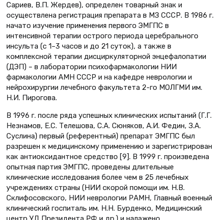
Сариев, В.П. Жердев), определен товарный знак и
осуществлена регистрация препарата в МЗ СССР. В 1986 г.
начато изучение применения первого ЭМГПС в
интенсивной терапии острого периода церебрального
инсульта (с 1–3 часов и до 21 суток), а также в
комплексной терапии дисциркуляторной энцефалопатии
(ДЭП) – в лаборатории психофармакологии НИИ
фармакологии АМН СССР и на кафедре неврологии и
нейрохирургии лечебного факультета 2-го МОЛГМИ им.
Н.И. Пирогова.
В 1996 г. после ряда успешных клинических испытаний (Г.Г.
Незнамов, Е.С. Телешова, С.А. Сюняков, А.И. Федин, З.А.
Суслина) первый (референтный) препарат ЭМГПС был
разрешен к медицинскому применению и зарегистрирован
как антиоксидантное средство [9]. В 1999 г. произведена
опытная партия ЭМГПС, проведены длительные
клинические исследования более чем в 25 лечебных
учреждениях страны (НИИ скорой помощи им. Н.В.
Склифосовского, НИИ неврологии РАМН, Главный военный
клинический госпиталь им. Н.Н. Бурденко, Медицинский
центр УД Президента РФ и др.) и налажено