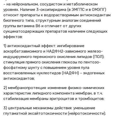
– на нейрональном, сосудистом и метаболическом
уровнях. Наличие 3-оксипиридина (в ЭМГПС и в ОМЭПГ)
относит препараты к водорастворимым антиоксидантам
биогенного типа, структурным аналогам соединений
группы витамина В6 и отличает от других
сукцинатсодержащих препаратов наличием следующих
эффектов:
1) антиоксидантный эффект: ингибирование
аскорбатзависимого и НАДФН2-зависимого железо-
индуцируемого перекисного окисления липидов (ПОЛ);
стимуляция прямого окисления глюкозы по пентозо-
фосфатному шунту с повышением уровня пула
восстановленных нуклеотидов (НАДФН) – эндогенных
антиоксидантов;
2) мембранопротекция: изменение физико-химических
характеристик липидного компонента мембран, в т.ч.
стабилизация мембраны эритроцитов и тромбоцитов;
3) центральные механизмы действия: уменьшение
глутаматной эксайтотоксичности (нейротоксичности);