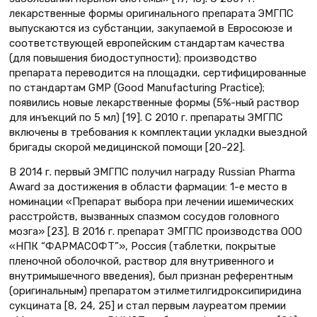
лекарственные формы оригинального препарата ЭМГПС
выпускаются из субстанции, закупаемой в Евросоюзе и
соответствующей европейским стандартам качества
(для повышения биодоступности); производство
препарата переводится на площадки, сертифицированные
по стандартам GMP (Good Manufacturing Practice);
появились новые лекарственные формы (5%-ный раствор
для инъекций по 5 мл) [19]. С 2010 г. препараты ЭМГПС
включены в требования к комплектации укладки выездной
бригады скорой медицинской помощи [20–22].
В 2014 г. первый ЭМГПС получил награду Russian Pharma
Award за достижения в области фармации: 1-е место в
номинации «Препарат выбора при лечении ишемических
расстройств, вызванных спазмом сосудов головного
мозга» [23]. В 2016 г. препарат ЭМГПС производства ООО
«НПК “ФАРМАСОФТ”», Россия (таблетки, покрытые
пленочной оболочкой, раствор для внутривенного и
внутримышечного введения), был признан референтным
(оригинальным) препаратом этилметилгидроксипиридина
сукцината [8, 24, 25] и стал первым лауреатом премии