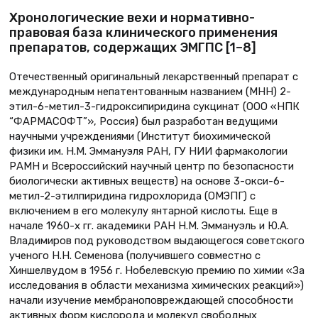
Хронологические вехи и нормативно-
правовая база клинического применения
препаратов, содержащих ЭМГПС [1–8]
Отечественный оригинальный лекарственный препарат с
международным непатентованным названием (МНН) 2-
этил-6-метил-3-гидроксипиридина сукцинат (ООО «НПК
“ФАРМАСОФТ”», Россия) был разработан ведущими
научными учреждениями (Институт биохимической
физики им. Н.М. Эммануэля РАН, ГУ НИИ фармакологии
РАМН и Всероссийский научный центр по безопасности
биологически активных веществ) на основе 3-окси-6-
метил-2-этилпиридина гидрохлорида (ОМЭПГ) с
включением в его молекулу янтарной кислоты. Еще в
начале 1960-х гг. академики РАН Н.М. Эммануэль и Ю.А.
Владимиров под руководством выдающегося советского
ученого Н.Н. Семенова (получившего совместно с
Хиншелвудом в 1956 г. Нобелевскую премию по химии «За
исследования в области механизма химических реакций»)
начали изучение мембраноповреждающей способности
активных форм кислорода и молекул свободных