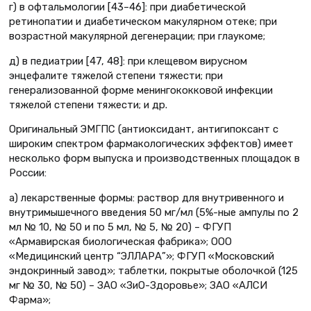
г) в офтальмологии [43–46]: при диабетической
ретинопатии и диабетическом макулярном отеке; при
возрастной макулярной дегенерации; при глаукоме;
д) в педиатрии [47, 48]: при клещевом вирусном
энцефалите тяжелой степени тяжести; при
генерализованной форме менингококковой инфекции
тяжелой степени тяжести; и др.
Оригинальный ЭМГПС (антиоксидант, антигипоксант с
широким спектром фармакологических эффектов) имеет
несколько форм выпуска и производственных площадок в
России:
а) лекарственные формы: раствор для внутривенного и
внутримышечного введения 50 мг/мл (5%-ные ампулы по 2
мл № 10, № 50 и по 5 мл, № 5, № 20) – ФГУП
«Армавирская биологическая фабрика»; ООО
«Медицинский центр “ЭЛЛАРА”»; ФГУП «Московский
эндокринный завод»; таблетки, покрытые оболочкой (125
мг № 30, № 50) – ЗАО «ЗиО-Здоровье»; ЗАО «АЛСИ
Фарма»;