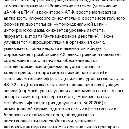
энергосинтезирующая функция митохондрий с активацией
компенсаторных метаболических потоков (увеличение
цАМФ и цГМФ) и ресинтезом АТФ; восстанавливается
активность ключевого окислительно-восстановительного
фермента дыхательной митохондриальной цепи –
цитохромоксидазы; снижается уровень лактата,
пирувата, цитрата (антиацидозное действие). Также
улучшается микроциркуляция в органах и тканях,
уменьшается зона некроза и ишемии; ингибируется
образование тромбоксана А2, лейкотриенов и повышает
содержание простациклина; обеспечиваются
гиполипидемический (снижение уровня общего
холестерина, липопротеидов низкой плотности) и
гипогликемический эффекты (снижение уровня глюкозы на
48–72 часа); повышается дезинтоксикационная функция
печени (нормализуются уровни аланинаминотрансферазы,
аспартатаминотрансферазы и др.). Наличие натрия
метабисульфита (натрия дисульфита, Na2S2O5) в
инъекционной форме, одного из самых эффективных и
безопасных стабилизаторов, обладающего
восстановительными свойствами, усиливает
антиоксидантную активность оригинального препарата