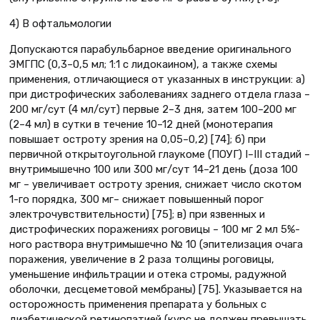
4) В офтальмологии
Допускаются парабульбарное введение оригинального
ЭМГПС (0,3–0,5 мл; 1:1 с лидокаином), а также схемы
применения, отличающиеся от указанных в инструкции: а)
при дистрофических заболеваниях заднего отдела глаза –
200 мг/сут (4 мл/сут) первые 2–3 дня, затем 100–200 мг
(2–4 мл) в сутки в течение 10–12 дней (монотерапия
повышает остроту зрения на 0,05–0,2) [74]; б) при
первичной открытоугольной глаукоме (ПОУГ) I–III стадий –
внутримышечно 100 или 300 мг/сут 14–21 день (доза 100
мг – увеличивает остроту зрения, снижает число скотом
1-го порядка, 300 мг– снижает повышенный порог
электрочувствительности) [75]; в) при язвенных и
дистрофических поражениях роговицы – 100 мг 2 мл 5%-
ного раствора внутримышечно № 10 (эпителизация очага
поражения, увеличение в 2 раза толщины роговицы,
уменьшение инфильтрации и отека стромы, радужной
оболочки, десцеметовой мембраны) [75]. Указывается на
осторожность применения препарата у больных с
диабетической ретинопатией (курс не должен превышать