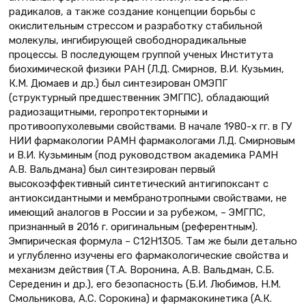
радикалов, а также создание концепции борьбы с
окислительным стрессом и разработку стабильной
молекулы, ингибирующей свободнорадикальные
процессы. В последующем группой ученых Института
биохимической физики РАН (Л.Д. Смирнов, В.И. Кузьмин,
К.М. Дюмаев и др.) был синтезирован ОМЭПГ
(структурный предшественник ЭМГПС), обладающий
радиозащитными, геропротекторными и
противоопухолевыми свойствами. В начале 1980-х гг. в ГУ
НИИ фармакологии РАМН фармакологами Л.Д. Смирновым
и В.И. Кузьминым (под руководством академика РАМН
А.В. Вальдмана) был синтезирован первый
высокоэффективный синтетический антигипоксант с
антиоксидантными и мембранотропными свойствами, не
имеющий аналогов в России и за рубежом, – ЭМГПС,
признанный в 2016 г. оригинальным (референтным).
Эмпирическая формула – С12Н13О5. Там же были детально
и углубленно изучены его фармакологические свойства и
механизм действия (Т.А. Воронина, А.В. Вальдман, С.Б.
Середенин и др.), его безопасность (Б.И. Любимов, Н.М.
Смольникова, А.С. Сорокина) и фармакокинетика (А.К.