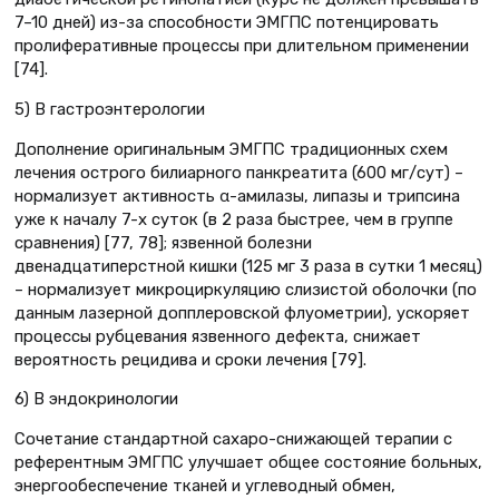
7–10 дней) из-за способности ЭМГПС потенцировать
пролиферативные процессы при длительном применении
[74].
5) В гастроэнтерологии
Дополнение оригинальным ЭМГПС традиционных схем
лечения острого билиарного панкреатита (600 мг/сут) –
нормализует активность α-амилазы, липазы и трипсина
уже к началу 7-х суток (в 2 раза быстрее, чем в группе
сравнения) [77, 78]; язвенной болезни
двенадцатиперстной кишки (125 мг 3 раза в сутки 1 месяц)
– нормализует микроциркуляцию слизистой оболочки (по
данным лазерной допплеровской флуометрии), ускоряет
процессы рубцевания язвенного дефекта, снижает
вероятность рецидива и сроки лечения [79].
6) В эндокринологии
Сочетание стандартной сахаро-снижающей терапии с
референтным ЭМГПС улучшает общее состояние больных,
энергообеспечение тканей и углеводный обмен,