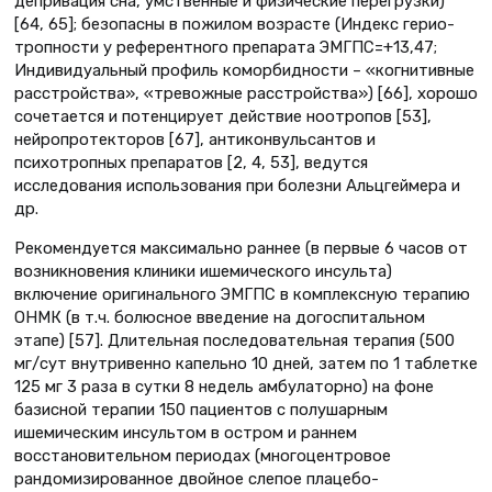
депривация сна, умственные и физические перегрузки)
[64, 65]; безопасны в пожилом возрасте (Индекс герио-
тропности у референтного препарата ЭМГПС=+13,47;
Индивидуальный профиль коморбидности – «когнитивные
расстройства», «тревожные расстройства») [66], хорошо
сочетается и потенцирует действие ноотропов [53],
нейропротекторов [67], антиконвульсантов и
психотропных препаратов [2, 4, 53], ведутся
исследования использования при болезни Альцгеймера и
др.
Рекомендуется максимально раннее (в первые 6 часов от
возникновения клиники ишемического инсульта)
включение оригинального ЭМГПС в комплексную терапию
ОНМК (в т.ч. болюсное введение на догоспитальном
этапе) [57]. Длительная последовательная терапия (500
мг/сут внутривенно капельно 10 дней, затем по 1 таблетке
125 мг 3 раза в сутки 8 недель амбулаторно) на фоне
базисной терапии 150 пациентов с полушарным
ишемическим инсультом в остром и раннем
восстановительном периодах (многоцентровое
рандомизированное двойное слепое плацебо-