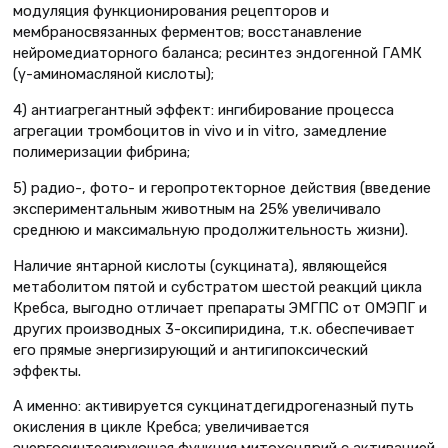
модуляция функционирования рецепторов и
мембраносвязанных ферментов; восстанавление
нейромедиаторного баланса; ресинтез эндогенной ГАМК
(γ-аминомасляной кислоты);
4) антиагрегантный эффект: ингибирование процесса
агрегации тромбоцитов in vivo и in vitro, замедление
полимеризации фибрина;
5) радио-, фото- и геропротекторное действия (введение
экспериментальным животным на 25% увеличивало
среднюю и максимальную продолжительность жизни).
Наличие янтарной кислоты (сукцината), являющейся
метаболитом пятой и субстратом шестой реакций цикла
Кребса, выгодно отличает препараты ЭМГПС от ОМЭПГ и
других производных 3-оксипиридина, т.к. обеспечивает
его прямые энергизирующий и антигипоксический
эффекты.
А именно: активируется сукцинатдегидрогеназный путь
окисления в цикле Кребса; увеличивается