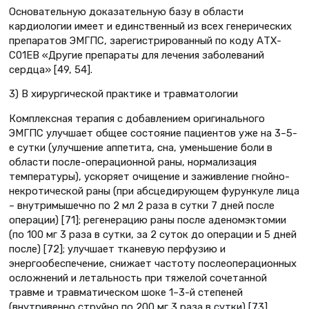
Основательную доказательную базу в области
кардиологии имеет и единственный из всех генерических
препаратов ЭМГПС, зарегистрированный по коду АТХ-
С01ЕВ «Другие препараты для лечения заболеваний
сердца» [49, 54].
3) В хирургической практике и травматологии
Комплексная терапия с добавлением оригинального
ЭМГПС улучшает общее состояние пациентов уже на 3–5-
е сутки (улучшение аппетита, сна, уменьшение боли в
области после-операционной раны, нормализация
температуры), ускоряет очищение и заживление гнойно-
некротической раны (при абсцедирующем фурункуле лица
– внутримышечно по 2 мл 2 раза в сутки 7 дней после
операции) [71]; регенерацию раны после аденомэктомии
(по 100 мг 3 раза в сутки, за 2 суток до операции и 5 дней
после) [72]; улучшает тканевую перфузию и
энергообеспечение, снижает частоту послеоперационных
осложнений и летальность при тяжелой сочетанной
травме и травматическом шоке 1–3-й степеней
(внутривенно струйно по 200 мг 3 раза в сутки) [73].