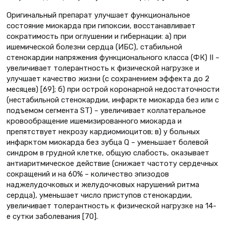
Оригинальный препарат улучшает функциональное
состояние миокарда при гипоксии, восстанавливает
сократимость при оглушении и гибернации: а) при
ишемической болезни сердца (ИБС), стабильной
стенокардии напряжения функционального класса (ФК) II –
увеличивает толерантность к физической нагрузке и
улучшает качество жизни (с сохранением эффекта до 2
месяцев) [69]; б) при острой коронарной недостаточности
(нестабильной стенокардии, инфаркте миокарда без или с
подъемом сегмента ST) – увеличивает коллатеральное
кровообращение ишемизированного миокарда и
препятствует некрозу кардиомиоцитов; в) у больных
инфарктом миокарда без зубца Q – уменьшает болевой
синдром в грудной клетке, общую слабость, оказывает
антиаритмическое действие (снижает частоту сердечных
сокращений и на 60% – количество эпизодов
наджелудочковых и желудочковых нарушений ритма
сердца), уменьшает число приступов стенокардии,
увеличивает толерантность к физической нагрузке на 14-
е сутки заболевания [70].