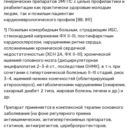
генерических препаратов ЭМГПС с целью профилактики и
реабилитации как практически здоровым молодым
людям, так и пожилым пациентам
кардионеврологического профиля [88, 89]:
1) Пожилым коморбидным больным, страдающим ИБС,
стенокардией напряжения ФК II–III, постинфарктным
кардиосклерозом, нарушениями ритма сердца,
осложненными хронической сердечной
недостаточностью (ХСН 2А, ФК II–III); хронической
ишемией головного мозга (дисциркуляторная
энцефалопатия 2–3-й ст., последствия ОНМК), в т.ч. при
сочетании с гипертонической болезнью II–III стадий, риск
3–4, ишемией нижних конечностей (облитерирующий
атеросклероз), метаболическими нарушениями (ожирение,
сахарный диабет 2 типа, жировая болезнь печени и др.) и
др.
Препарат применяется в комплексной терапии основного
заболевания (на фоне регулярного приема
антиишемических, антигипертензивных препаратов,
статинов, антиагрегантов, церебропротекторов,