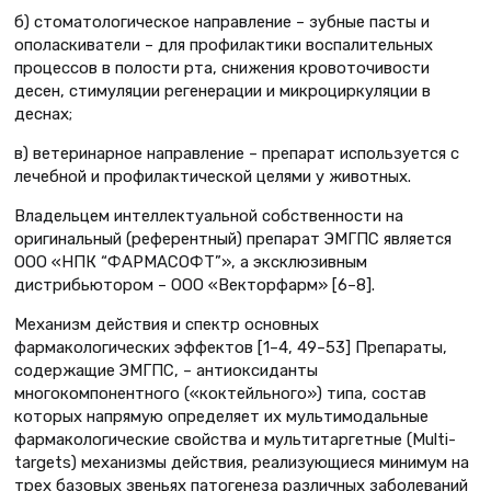
б) стоматологическое направление – зубные пасты и
ополаскиватели – для профилактики воспалительных
процессов в полости рта, снижения кровоточивости
десен, стимуляции регенерации и микроциркуляции в
деснах;
в) ветеринарное направление – препарат используется с
лечебной и профилактической целями у животных.
Владельцем интеллектуальной собственности на
оригинальный (референтный) препарат ЭМГПС является
ООО «НПК “ФАРМАСОФТ”», а эксклюзивным
дистрибьютором – ООО «Векторфарм» [6–8].
Механизм действия и спектр основных
фармакологических эффектов [1–4, 49–53] Препараты,
содержащие ЭМГПС, – антиоксиданты
многокомпонентного («коктейльного») типа, состав
которых напрямую определяет их мультимодальные
фармакологические свойства и мультитаргетные (Multi-
targets) механизмы действия, реализующиеся минимум на
трех базовых звеньях патогенеза различных заболеваний