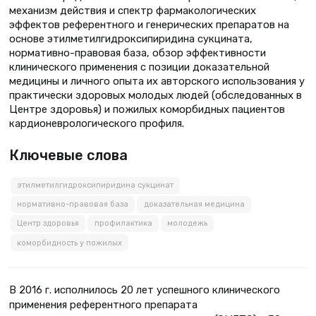
механизм действия и спектр фармакологических
эффектов референтного и генерических препаратов на
основе этилметилгидроксипиридина сукцината,
нормативно-правовая база, обзор эффективности
клинического применения с позиции доказательной
медицины и личного опыта их авторского использования у
практически здоровых молодых людей (обследованных в
Центре здоровья) и пожилых коморбидных пациентов
кардионеврологического профиля.
Ключевые слова
этилметилгидроксипиридина сукцинат
нормативно-правовая база
доказательная медицина
Центр здоровья
профилактика
молодежь
коморбидность у пожилых
В 2016 г. исполнилось 20 лет успешного клинического
применения референтного препарата