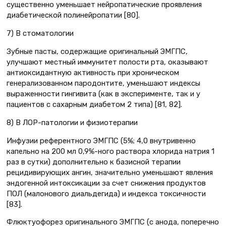
существенно уменьшает нейропатические проявления
диабетической полинейропатии [80].
7) В стоматологии
Зубные пасты, содержащие оригинальный ЭМГПС,
улучшают местный иммунитет полости рта, оказывают
антиоксидантную активность при хроническом
генерализованном пародонтите, уменьшают индексы
выраженности гингивита (как в эксперименте, так и у
пациентов с сахарным диабетом 2 типа) [81, 82].
8) В ЛОР-патологии и физиотерапии
Инфузии референтного ЭМГПС (5%; 4,0 внутривенно
капельно на 200 мл 0,9%-ного раствора хлорида натрия 1
раз в сутки) дополнительно к базисной терапии
рецидивирующих ангин, значительно уменьшают явления
эндогенной интоксикации за счет снижения продуктов
ПОЛ (малонового диальдегида) и индекса токсичности
[83].
Флюктуофорез оригинального ЭМГПС (с анода, поперечно