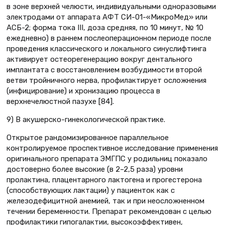
в зоне верхней челюсти, индивидуальными одноразовыми
электродами от аппарата АФТ СИ-01-«МикроМед» или
АСБ-2; форма тока III, доза средняя, по 10 минут, № 10
ежедневно) в раннем послеоперационном периоде после
проведения классического и локального синуслифтинга
активирует остеорегенерацию вокруг дентального
имплантата с восстановлением возбудимости второй
ветви тройничного нерва, профилактирует осложнения
(инфицирование) и хронизацию процесса в
верхнечелюстной пазухе [84].
9) В акушерско-гинекологической практике.
Открытое рандомизированное параллельное
контролируемое проспективное исследование применения
оригинального препарата ЭМГПС у родильниц показало
достоверно более высокие (в 2–2,5 раза) уровни
пролактина, плацентарного лактогена и прогестерона
(способствующих лактации) у пациенток как с
железодефицитной анемией, так и при неосложненном
течении беременности. Препарат рекомендован с целью
профилактики гипогалактии, высокоэффективен,