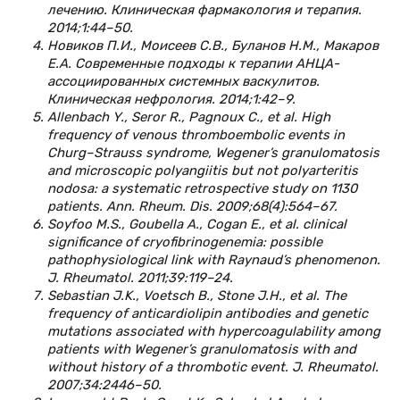
лечению. Клиническая фармакология и терапия.
2014;1:44–50.
Новиков П.И., Моисеев С.В., Буланов Н.М., Макаров
Е.А. Современные подходы к терапии АНЦА-
ассоциированных системных васкулитов.
Клиническая нефрология. 2014;1:42–9.
Allenbach Y., Seror R., Pagnoux C., et al. High
frequency of venous thromboembolic events in
Churg–Strauss syndrome, Wegener’s granulomatosis
and microscopic polyangiitis but not polyarteritis
nodosa: a systematic retrospective study on 1130
patients. Ann. Rheum. Dis. 2009;68(4):564–67.
Soyfoo M.S., Goubella A., Cogan E., et al. clinical
significance of cryofibrinogenemia: possible
pathophysiological link with Raynaud’s phenomenon.
J. Rheumatol. 2011;39:119–24.
Sebastian J.K., Voetsch B., Stone J.H., et al. The
frequency of anticardiolipin antibodies and genetic
mutations associated with hypercoagulability among
patients with Wegener’s granulomatosis with and
without history of a thrombotic event. J. Rheumatol.
2007;34:2446–50.