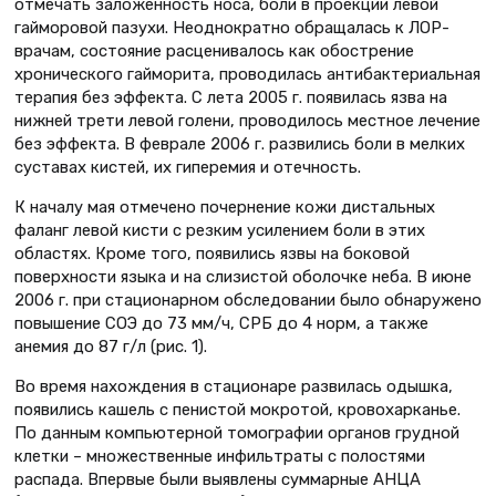
отмечать заложенность носа, боли в проекции левой
гайморовой пазухи. Неоднократно обращалась к ЛОР-
врачам, состояние расценивалось как обострение
хронического гайморита, проводилась антибактериальная
терапия без эффекта. С лета 2005 г. появилась язва на
нижней трети левой голени, проводилось местное лечение
без эффекта. В феврале 2006 г. развились боли в мелких
суставах кистей, их гиперемия и отечность.
К началу мая отмечено почернение кожи дистальных
фаланг левой кисти с резким усилением боли в этих
областях. Кроме того, появились язвы на боковой
поверхности языка и на слизистой оболочке неба. В июне
2006 г. при стационарном обследовании было обнаружено
повышение СОЭ до 73 мм/ч, СРБ до 4 норм, а также
анемия до 87 г/л (рис. 1).
Во время нахождения в стационаре развилась одышка,
появились кашель с пенистой мокротой, кровохарканье.
По данным компьютерной томографии органов грудной
клетки – множественные инфильтраты с полостями
распада. Впервые были выявлены суммарные АНЦА