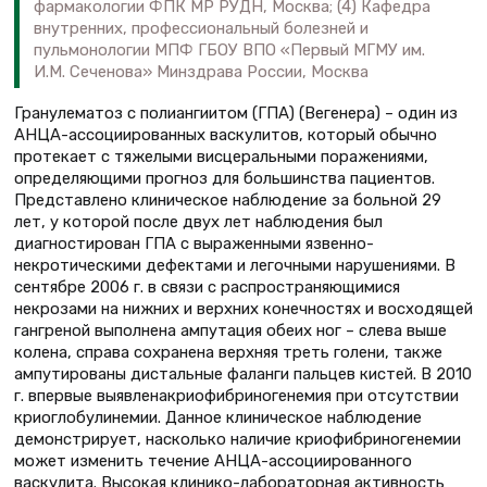
фармакологии ФПК МР РУДН, Москва; (4) Кафедра
внутренних, профессиональный болезней и
пульмонологии МПФ ГБОУ ВПО «Первый МГМУ им.
И.М. Сеченова» Минздрава России, Москва
Гранулематоз с полиангиитом (ГПА) (Вегенера) – один из
АНЦА-ассоциированных васкулитов, который обычно
протекает с тяжелыми висцеральными поражениями,
определяющими прогноз для большинства пациентов.
Представлено клиническое наблюдение за больной 29
лет, у которой после двух лет наблюдения был
диагностирован ГПА с выраженными язвенно-
некротическими дефектами и легочными нарушениями. В
сентябре 2006 г. в связи с распространяющимися
некрозами на нижних и верхних конечностях и восходящей
гангреной выполнена ампутация обеих ног – слева выше
колена, справа сохранена верхняя треть голени, также
ампутированы дистальные фаланги пальцев кистей. В 2010
г. впервые выявленакриофибриногенемия при отсутствии
криоглобулинемии. Данное клиническое наблюдение
демонстрирует, насколько наличие криофибриногенемии
может изменить течение АНЦА-ассоциированного
васкулита. Высокая клинико-лабораторная активность