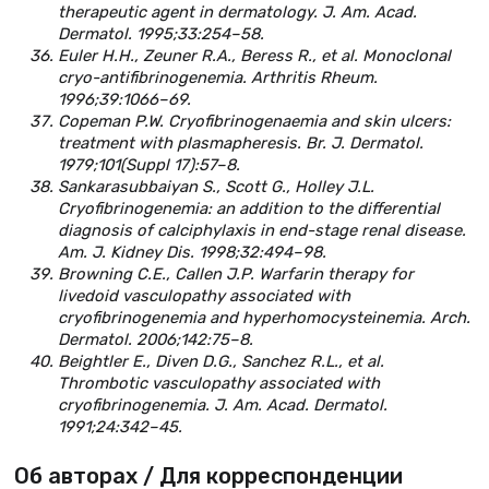
therapeutic agent in dermatology. J. Am. Acad.
Dermatol. 1995;33:254–58.
Euler H.H., Zeuner R.A., Beress R., et al. Monoclonal
cryo-antifibrinogenemia. Arthritis Rheum.
1996;39:1066–69.
Copeman P.W. Cryofibrinogenaemia and skin ulcers:
treatment with plasmapheresis. Br. J. Dermatol.
1979;101(Suppl 17):57–8.
Sankarasubbaiyan S., Scott G., Holley J.L.
Cryofibrinogenemia: an addition to the differential
diagnosis of calciphylaxis in end-stage renal disease.
Am. J. Kidney Dis. 1998;32:494–98.
Browning C.E., Callen J.P. Warfarin therapy for
livedoid vasculopathy associated with
cryofibrinogenemia and hyperhomocysteinemia. Arch.
Dermatol. 2006;142:75–8.
Beightler E., Diven D.G., Sanchez R.L., et al.
Thrombotic vasculopathy associated with
cryofibrinogenemia. J. Am. Acad. Dermatol.
1991;24:342–45.
Об авторах / Для корреспонденции