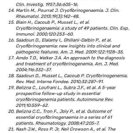
Clin. Investig. 1957;36:605–16.
Martin M., Pourrat J. Cryofibrinogenaemia. J. Clin.
Rheumatol. 2013;19(3):142–48.
Blain H., Cacoub P., Musset L., et al.
Cryofibrinogenaemia: a study of 49 patients. Clin. Exp.
Immunol. 2000;120:253–60.
Saadoun D., Elalamy I., Ghillani-Dalbin P., et al.
Cryofibrinogenemia: new insights into clinical and
pathogenic features. Am. J. Med. 2009;122:1128–35.
Amdo T.D., Welker J.A. An approach to the diagnosis
and treatment of cryofibrinogenemia. Am. J. Med.
2004;116:332–37.
Saadoun D., Musset L., Cacoub P. Cryofibrinogenemia.
Rev. Med. Interne Fondee. 2010;32:287–91.
Belizna C., Loufrani L., Subra J.F., et al. A 5-year
prospective follow-up study in essential
cryofibrinogenemia patients. Autoimmune Rev.
2011;10:559–62.
Belizna C.C., Tron F., Joly P., et al. Outcome of
essential cryofibrinogenaemia in a series of 61
patients. Rheumatology. 2008;47:205–7.
Nash J.W., Ross P. Jr, Neil Crowson A., et al. The