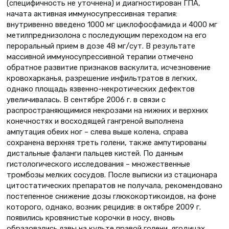
(специфичность не уточнена) и диагностирован ГПА,
начата активная иммуносупрессивная терапия:
внутривенно введено 1000 мг циклофосфамида и 4000 мг
метилпреднизолона с последующим переходом на его
пероральный прием в дозе 48 мг/сут. В результате
массивной иммуносупрессивной терапии отмечено
обратное развитие признаков васкулита, исчезновение
кровохарканья, разрешение инфильтратов в легких,
однако площадь язвенно-некротических дефектов
увеличивалась. В сентябре 2006 г. в связи с
распространяющимися некрозами на нижних и верхних
конечностях и восходящей гангреной выполнена
ампутация обеих ног – слева выше колена, справа
сохранена верхняя треть голени, также ампутированы
дистальные фаланги пальцев кистей. По данным
гистологического исследования – множественные
тромбозы мелких сосудов. После выписки из стационара
цитостатических препаратов не получала, рекомендовано
постепенное снижение дозы глюкокортикоидов, на фоне
которого, однако, возник рецидив: в октябре 2009 г.
появились кровянистые корочки в носу, вновь
образовались язвы на культе правой голени, ягодицах,