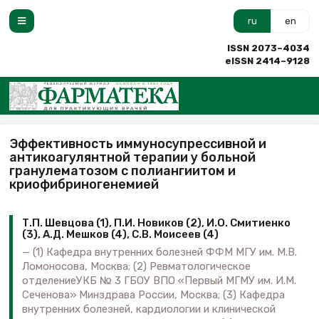
ru
en
ISSN 2073–4034
eISSN 2414–9128
Эффективность иммуносупрессивной и
антикоагулянтной терапии у больной
гранулематозом с полиангиитом и
криофибриногенемией
Т.П. Шевцова (1), П.И. Новиков (2), И.О. Смитиенко
(3), А.Д. Мешков (4), С.В. Моисеев (4)
(1) Кафедра внутренних болезней ФФМ МГУ им. М.В.
Ломоносова, Москва; (2) Ревматологическое
отделениеУКБ № 3 ГБОУ ВПО «Первый МГМУ им. И.М.
Сеченова» Минздрава России, Москва; (3) Кафедра
внутренних болезней, кардиологии и клинической