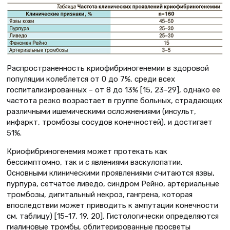
Распространенность криофибриногенемии в здоровой
популяции колеблется от 0 до 7%, среди всех
госпитализированных – от 8 до 13% [15, 23–29], однако ее
частота резко возрастает в группе больных, страдающих
различными ишемическими осложнениями (инсульт,
инфаркт, тромбозы сосудов конечностей), и достигает
51%.
Криофибриногенемия может протекать как
бессимптомно, так и с явлениями васкулопатии.
Основными клиническими проявлениями считаются язвы,
пурпура, сетчатое ливедо, синдром Рейно, артериальные
тромбозы, дигитальный некроз, гангрена, которая
впоследствии может приводить к ампутации конечности
см. таблицу) [15–17, 19, 20]. Гистологически определяются
гиалиновые тромбы, облитерированные просветы