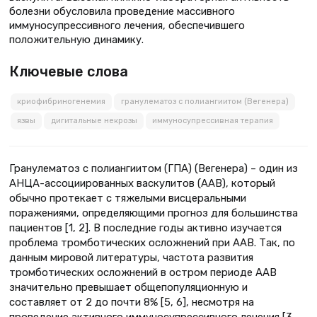
болезни обусловила проведение массивного
иммуносупрессивного лечения, обеспечившего
положительную динамику.
Ключевые слова
криофибриногенемия
гранулематоз с полиангиитом (Вегенера)
язвы
дигитальные некрозы
иммуносупрессивная терапия
Гранулематоз с полиангиитом (ГПА) (Вегенера) – один из
АНЦА-ассоциированных васкулитов (ААВ), который
обычно протекает с тяжелыми висцеральными
поражениями, определяющими прогноз для большинства
пациентов [1, 2]. В последние годы активно изучается
проблема тромботических осложнений при ААВ. Так, по
данным мировой литературы, частота развития
тромботических осложнений в остром периоде ААВ
значительно превышает общепопуляционную и
составляет от 2 до почти 8% [5, 6], несмотря на