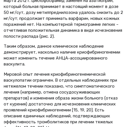
марта 2012 г. циклофосфамид заменен на азатиоприн,
который больная принимает в настоящий момент в дозе
50 мг/сут, дозу метилпреднилозона удалось снизить до 2
мг/сут; продолжает принимать варфарин, новых кожных
поражений нет. На компьютерной термограмме легких –
отчетливая положительная динамика в виде исчезновения
полости распада (рис. 2).
Таким образом, данное клиническое наблюдение
демонстрирует, насколько наличие криофибриногенемии
может изменить течение АНЦА-ассоциированного
васкулита.
Мировой опыт лечения криофибриногенемической
васкулопатии ограничен. В отдельных наблюдениях при
нетяжелом течении показано, что симптоматического
лечения (например, отмена сосудосуживающих
препаратов) и изменения образа жизни больного (отказ
от курения) достаточно для исчезновения клинических
проявлений криофибриногенемии [15, 19, 20]. Есть
описание единичных наблюдений, подтверждающих
эффективность тромболитиков при лечении тяжелых