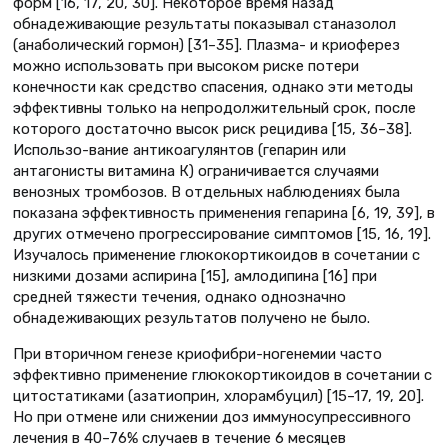
форм [16, 17, 20, 30]. Некоторое время назад
обнадеживающие результаты показывал станазолол
(анаболический гормон) [31–35]. Плазма- и криоферез
можно использовать при высоком риске потери
конечности как средство спасения, однако эти методы
эффективны только на непродолжительный срок, после
которого достаточно высок риск рецидива [15, 36–38].
Использо-вание антикоагулянтов (гепарин или
антагонисты витамина К) ограничивается случаями
венозных тромбозов. В отдельных наблюдениях была
показана эффективность применения гепарина [6, 19, 39], в
других отмечено прогрессирование симптомов [15, 16, 19].
Изучалось применение глюкокортикоидов в сочетании с
низкими дозами аспирина [15], амлодипина [16] при
средней тяжести течения, однако однозначно
обнадеживающих результатов получено не было.
При вторичном генезе криофибри-ногенемии часто
эффективно применение глюкокортикоидов в сочетании с
цитостатиками (азатиоприн, хлорамбуцил) [15–17, 19, 20].
Но при отмене или снижении доз иммуносупрессивного
лечения в 40–76% случаев в течение 6 месяцев