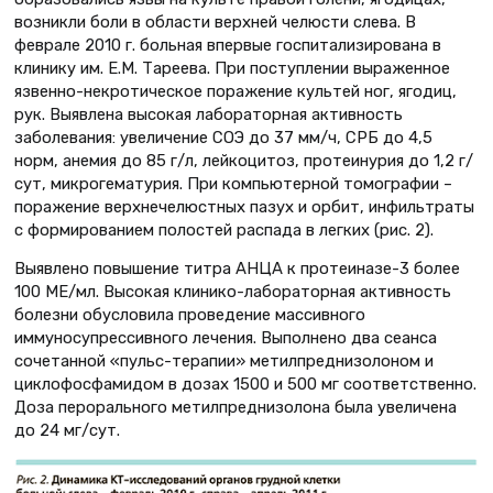
возникли боли в области верхней челюсти слева. В
феврале 2010 г. больная впервые госпитализирована в
клинику им. Е.М. Тареева. При поступлении выраженное
язвенно-некротическое поражение культей ног, ягодиц,
рук. Выявлена высокая лабораторная активность
заболевания: увеличение СОЭ до 37 мм/ч, СРБ до 4,5
норм, анемия до 85 г/л, лейкоцитоз, протеинурия до 1,2 г/
сут, микрогематурия. При компьютерной томографии –
поражение верхнечелюстных пазух и орбит, инфильтраты
с формированием полостей распада в легких (рис. 2).
Выявлено повышение титра АНЦА к протеиназе-3 более
100 МЕ/мл. Высокая клинико-лабораторная активность
болезни обусловила проведение массивного
иммуносупрессивного лечения. Выполнено два сеанса
сочетанной «пульс-терапии» метилпреднизолоном и
циклофосфамидом в дозах 1500 и 500 мг соответственно.
Доза перорального метилпреднизолона была увеличена
до 24 мг/сут.