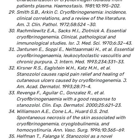
patients plasma. Haemostasis. 1981;10:195–202.
Smith S.B., Arkin C. Cryofibrinogenemia: incidence,
clinical correlations, and a review of the literature.
Am. J. Clin. Pathol. 1972;58:524 –30.
Rachmilewitz E.A., Sacks M.I., Zlotnick A. Essential
cryofibrinogenemia. Clinical, pathological and
immunological studies. Isr. J. Med. Sci. 1970;6:32–43.
Jantunen E., Soppi E., Neittaanmaki H., et al. Essential
cryofibrinogenaemia, leukocytoclastic vasculitis and
chronic purpura. J. Intern. Med. 1993;234:331–33.
Kirsner R.S., Eaglstein W.H., Katz M.H., et al.
Stanozolol causes rapid pain relief and healing of
cutaneous ulcers caused by cryofibrinogenemia. J.
Am. Acad. Dermatol. 1993;28:71–4.
Revenga F., Aguilar C., Gonzalez R., et al.
Cryofibrinogenaemia with a good response to
stanozolol. Clin. Exp. Dermatol. 2000;25:621–23.
Williamson A.E., Cone L.A., Huard G.S. 2nd.
Spontaneous necrosis of the skin associated with
cryofibrinogenemia, cryoglobulinemia, and
homocystinuria. Ann. Vasc. Surg. 1996;10:365–69.
Helfman T., Falanga V. Stanozolol as a novel