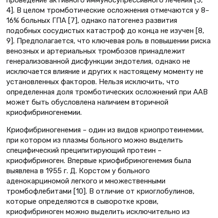
проведение активного иммуносупрессивного лечения [3,
4]. В целом тромботические осложнения отмечаются у 8–
16% больных ГПА [7], однако патогенез развития
подобных сосудистых катастроф до конца не изучен [8,
9]. Предполагается, что ключевая роль в повышении риска
венозных и артериальных тромбозов принадлежит
генерализованной дисфункции эндотелия, однако не
исключается влияние и других к настоящему моменту не
установленных факторов. Нельзя исключить, что
определенная доля тромботических осложнений при ААВ
может быть обусловлена наличием вторичной
криофибриногенемии.
Криофибриногенемия – один из видов криопротеинемии,
при котором из плазмы больного можно выделить
специфический преципитирующий протеин –
криофибриноген. Впервые криофибриногенемия была
выявлена в 1955 г. Д. Корстом у больного
аденокарциномой легкого и множественными
тромбофлебитами [10]. В отличие от криоглобулинов,
которые определяются в сыворотке крови,
криофибриноген можно выделить исключительно из