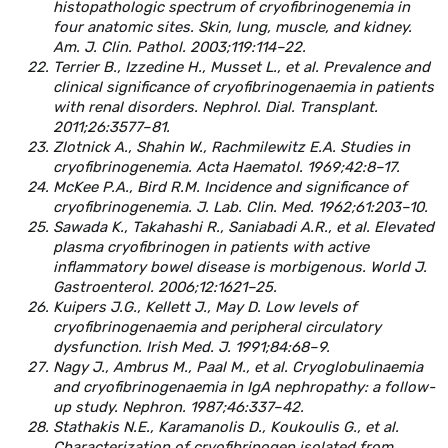
histopathologic spectrum of cryofibrinogenemia in
four anatomic sites. Skin, lung, muscle, and kidney.
Am. J. Clin. Pathol. 2003;119:114–22.
Terrier B., Izzedine H., Musset L., et al. Prevalence and
clinical significance of cryofibrinogenaemia in patients
with renal disorders. Nephrol. Dial. Transplant.
2011;26:3577–81.
Zlotnick A., Shahin W., Rachmilewitz E.A. Studies in
cryofibrinogenemia. Acta Haematol. 1969;42:8–17.
McKee P.A., Bird R.M. Incidence and significance of
cryofibrinogenemia. J. Lab. Clin. Med. 1962;61:203–10.
Sawada K., Takahashi R., Saniabadi A.R., et al. Elevated
plasma cryofibrinogen in patients with active
inflammatory bowel disease is morbigenous. World J.
Gastroenterol. 2006;12:1621–25.
Kuipers J.G., Kellett J., May D. Low levels of
cryofibrinogenaemia and peripheral circulatory
dysfunction. Irish Med. J. 1991;84:68–9.
Nagy J., Ambrus M., Paal M., et al. Cryoglobulinaemia
and cryofibrinogenaemia in IgA nephropathy: a follow-
up study. Nephron. 1987;46:337–42.
Stathakis N.E., Karamanolis D., Koukoulis G., et al.
Characterization of cryofibrinogen isolated from