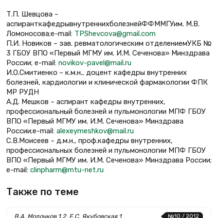
Т.П. Шевцова –
аспиранткафедрывнутреннихболезнейФФММГУим. М.В.
Ломоносова;e-mail:
TPShevcova@gmail.com
П.И. Новиков – зав. ревматологическим отделениемУКБ №
3 ГБОУ ВПО «Первый МГМУ им. И.М. Сеченова» Минздрава
России; e-mail:
novikov-pavel@mail.ru
И.О.Смитиенко – к.м.н., доцент кафедры внутренних
болезней, кардиологии и клинической фармакологии ФПК
МР РУДН
А.Д. Мешков – аспирант кафедры внутренних,
профессиональный болезней и пульмонологии МПФ ГБОУ
ВПО «Первый МГМУ им. И.М. Сеченова» Минздрава
России;e-mail:
alexeymeshkov@mail.ru
С.В.Моисеев – д.м.н., проф.кафедры внутренних,
профессиональных болезней и пульмонологии МПФ ГБОУ
ВПО «Первый МГМУ им. И.М. Сеченова» Минздрава России;
е-mail:
clinpharm@mtu-net.ru
Также по теме
В.А. Молочков 1,2, Е.С. Якубовская 1
№10 / 2012