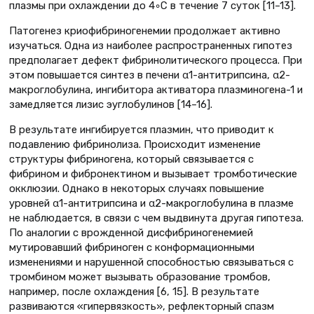
плазмы при охлаждении до 4◦С в течение 7 суток [11–13].
Патогенез криофибриногенемии продолжает активно
изучаться. Одна из наиболее распространенных гипотез
предполагает дефект фибринолитического процесса. При
этом повышается синтез в печени α1-антитрипсина, α2-
макроглобулина, ингибитора активатора плазминогена-1 и
замедляется лизис эуглобулинов [14–16].
В результате ингибируется плазмин, что приводит к
подавлению фибринолиза. Происходит изменение
структуры фибриногена, который связывается с
фибрином и фибронектином и вызывает тромботические
окклюзии. Однако в некоторых случаях повышение
уровней α1-антитрипсина и α2-макроглобулина в плазме
не наблюдается, в связи с чем выдвинута другая гипотеза.
По аналогии с врожденной дисфибриногенемией
мутировавший фибриноген с конформационными
изменениями и нарушенной способностью связываться с
тромбином может вызывать образование тромбов,
например, после охлаждения [6, 15]. В результате
развиваются «гипервязкость», рефлекторный спазм