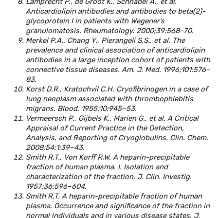
Lamprecht P., de Groot K., Schnabel A., et al.
Anticardiolipin antibodies and antibodies to beta(2)-
glycoprotein I in patients with Wegener’s
granulomatosis. Rheumatology. 2000;39:568–70.
Merkel P.A., Chang Y., Pierangeli S.S., et al. The
prevalence and clinical association of anticardiolipin
antibodies in a large inception cohort of patients with
connective tissue diseases. Am. J. Med. 1996;101:576–
83.
Korst D.R., Kratochvil C.H. Cryofibrinogen in a case of
lung neoplasm associated with thrombophlebitis
migrans. Blood. 1955;10:945–53.
Vermeersch P., Gijbels K., Marien G., et al. A Critical
Appraisal of Current Practice in the Detection,
Analysis, and Reporting of Cryoglobulins. Clin. Chem.
2008;54:1:39–43.
Smith R.T., Von Korff R.W. A heparin-precipitable
fraction of human plasma. I. Isolation and
characterization of the fraction. J. Clin. Investig.
1957;36:596–604.
Smith R.T. A heparin-precipitable fraction of human
plasma. Occurrence and significance of the fraction in
normal individuals and in various disease states. J.