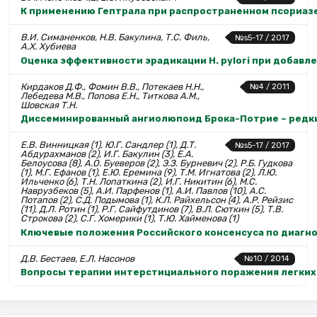
К применению Гептрала при распространенном псориаз
В.И. Симаненков, Н.В. Бакулина, Т.С. Филь,
№s5-17 / 2017
А.Х. Хубиева
Оценка эффективности эрадикации H. pylori при добав
Кирдаков Д.Ф., Фомин В.В., Потекаев Н.Н.,
№4 / 2011
Лебедева М.В., Попова Е.Н., Титкова А.М.,
Шовская Т.Н.
Диссеминированный ангиолюпоид Брока-Пoтрие – редкий
Е.В. Винницкая (1), Ю.Г. Сандлер (1), Д.Т.
№s5-17 / 2017
Абдурахманов (2), И.Г. Бакулин (3), Е.А.
Белоусова (8), А.О. Буеверов (2), Э.З. Бурневич (2), Р.Б. Гудкова
(1), М.Г. Ефанов (1), Е.Ю. Еремина (9), Т.М. Игнатова (2), Л.Ю.
Ильченко (6), Т.Н. Лопаткина (2), И.Г. Никитин (6), М.С.
Наврузбеков (5), А.И. Парфенов (1), А.И. Павлов (10), А.С.
Потапов (2), С.Д. Подымова (1), К.Л. Райхельсон (4), А.Р. Рейзис
(11), Д.Л. Ротин (1), Р.Г. Сайфутдинов (7), В.Л. Сюткин (5), Т.В.
Строкова (2), С.Г. Хомерики (1), Т.Ю. Хайменова (1)
Ключевые положения Российского консенсуса по диагно
Д.В. Бестаев, Е.Л. Насонов
№10 / 2014
Вопросы терапии интерстициального поражения легких