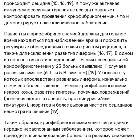
происходит рецидив [15, 16, 19]. К тому же активная
иммуносупрессивная терапия не всегда позволяет
контролировать проявления криофибриногенемии, что и
демонстрирует наше клиническое наблюдение.
Пациенты с криофибриногенемией должны длительное
время находиться под наблюдением врача и проходить
регулярные обследования в связи с риском рецидива, а
также для исключения развития лимфомы [16, 17]. В одном
из проспективных исследований течения эссенциальной
криофибриногенемии у 23 больных выявлено 11 случаев
развития лимфом (6 Т- и 5 B-лимфом) [19]. У больных, у
которых впоследствии развилась лимфома, изначально
отмечено более тяжелое течение криофибриногенемии:
некроз кожи, развитие гангрены, почечных повреждений
(почечная недостаточность, протеинурия и/или
гематурия), невритов и более высокая частота рецидивов,
несмотря на лечение [19].
Таким образом, криофибриногенемия является редким и
нередко нераспознанным заболеванием, которое может
приводить к инвалидизации больного и резкому снижению